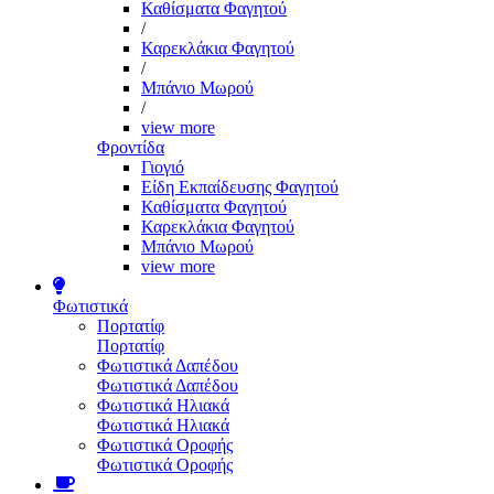
Καθίσματα Φαγητού
/
Καρεκλάκια Φαγητού
/
Μπάνιο Μωρού
/
view more
Φροντίδα
Γιογιό
Είδη Εκπαίδευσης Φαγητού
Καθίσματα Φαγητού
Καρεκλάκια Φαγητού
Μπάνιο Μωρού
view more
Φωτιστικά
Πορτατίφ
Πορτατίφ
Φωτιστικά Δαπέδου
Φωτιστικά Δαπέδου
Φωτιστικά Ηλιακά
Φωτιστικά Ηλιακά
Φωτιστικά Οροφής
Φωτιστικά Οροφής