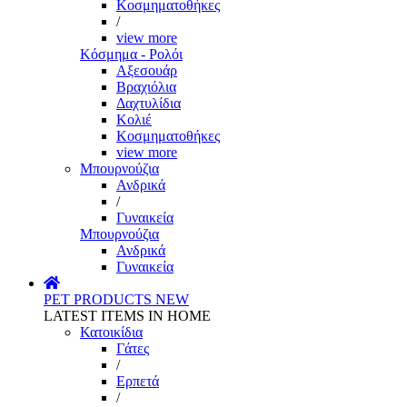
Κοσμηματοθήκες
/
view more
Κόσμημα - Ρολόι
Αξεσουάρ
Βραχιόλια
Δαχτυλίδια
Κολιέ
Κοσμηματοθήκες
view more
Μπουρνούζια
Ανδρικά
/
Γυναικεία
Μπουρνούζια
Ανδρικά
Γυναικεία
PET PRODUCTS
NEW
LATEST ITEMS IN HOME
Κατοικίδια
Γάτες
/
Ερπετά
/