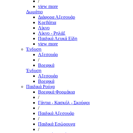
/
view more
Δωμάτιο
Διάφορα Αξεσουάρ
Κρεβάτια
Λίκνο
Λίκνο - Ρηλάξ
Παιδικά Λευκά Είδη
view more
Ένδυση
Αξεσουάρ
/
Βρεφικά
Ένδυση
Αξεσουάρ
Βρεφικά
Παιδικά Ρούχα
Βρεφικά Φορμάκια
/
Γάντια - Κασκόλ - Σκούφοι
/
Παιδικά Αξεσουάρ
/
Παιδικά Εσώρουχα
/