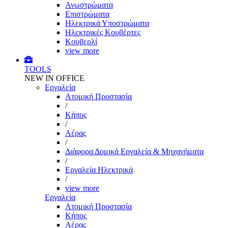
Ανωστρώματα
Επιστρώματα
Ηλεκτρικά Υποστρώματα
Ηλεκτρικές Κουβέρτες
Κουβερλί
view more
TOOLS
NEW IN OFFICE
Εργαλεία
Aτομική Προστασία
/
Kήπος
/
Αέρας
/
Διάφορα Δομικά Εργαλεία & Μηχανήματα
/
Εργαλεία Ηλεκτρικά
/
view more
Εργαλεία
Aτομική Προστασία
Kήπος
Αέρας