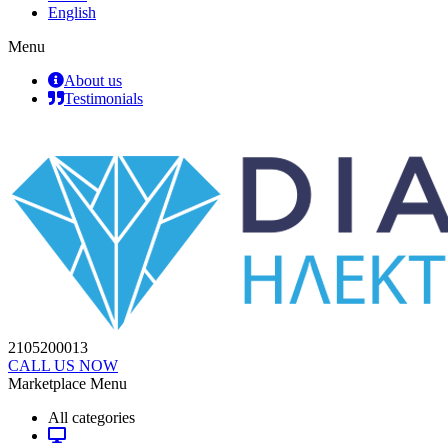
English
Menu
About us
Testimonials
2105200013
CALL US NOW
Marketplace Menu
All categories