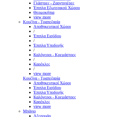
Γλάστρες - Ζαρντινιέρες
Έπιπλα Εξωτερικού Χώρου
Θερμοκήπια
view more
Κουζίνα - Τραπεζαρία
Αποθηκευτικοί Χώροι
/
Έπιπλα Εισόδου
/
Έπιπλα Υποδοχής
/
Καλόγεροι - Κρεμάστρες
/
Καρέκλες
/
view more
Κουζίνα - Τραπεζαρία
Αποθηκευτικοί Χώροι
Έπιπλα Εισόδου
Έπιπλα Υποδοχής
Καλόγεροι - Κρεμάστρες
Καρέκλες
view more
Μπάνιο
Αξεσουάρ