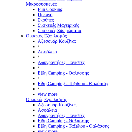
Μικροσυσκευές
Fun Cooking
Πρωινό
Σκούπες
Συσκευές Μαγειρικής
Συσκευές Σιδερώματος
Οικιακός Εξοπλισμός
Αξεσουάρ Κουζίνας
/
Ασφάλεια
/
Αφυγραντήρες - Ιονιστές
/
Είδη Camping - Θαλάσσης
/
Είδη Camping - Ταξιδιού - Θαλάσσης
/
view more
Οικιακός Εξοπλισμός
Αξεσουάρ Κουζίνας
Ασφάλεια
Αφυγραντήρες - Ιονιστές
Είδη Camping - Θαλάσσης
Είδη Camping - Ταξιδιού - Θαλάσσης
view more