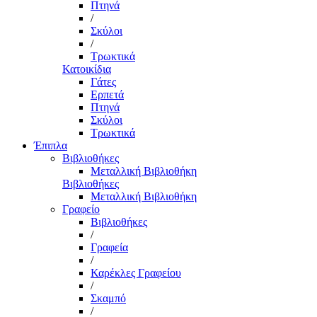
Πτηνά
/
Σκύλοι
/
Τρωκτικά
Κατοικίδια
Γάτες
Ερπετά
Πτηνά
Σκύλοι
Τρωκτικά
Έπιπλα
Βιβλιοθήκες
Μεταλλική Βιβλιοθήκη
Βιβλιοθήκες
Μεταλλική Βιβλιοθήκη
Γραφείο
Βιβλιοθήκες
/
Γραφεία
/
Καρέκλες Γραφείου
/
Σκαμπό
/