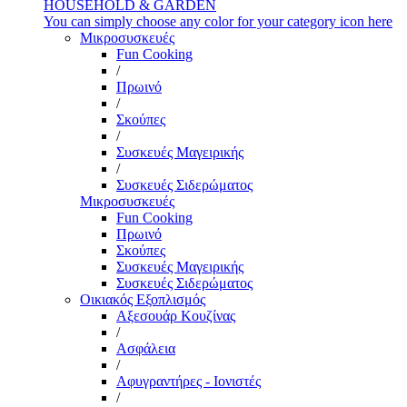
HOUSEHOLD & GARDEN
You can simply choose any color for your category icon here
Μικροσυσκευές
Fun Cooking
/
Πρωινό
/
Σκούπες
/
Συσκευές Μαγειρικής
/
Συσκευές Σιδερώματος
Μικροσυσκευές
Fun Cooking
Πρωινό
Σκούπες
Συσκευές Μαγειρικής
Συσκευές Σιδερώματος
Οικιακός Εξοπλισμός
Αξεσουάρ Κουζίνας
/
Ασφάλεια
/
Αφυγραντήρες - Ιονιστές
/