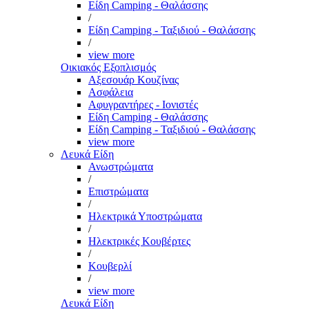
Είδη Camping - Θαλάσσης
/
Είδη Camping - Ταξιδιού - Θαλάσσης
/
view more
Οικιακός Εξοπλισμός
Αξεσουάρ Κουζίνας
Ασφάλεια
Αφυγραντήρες - Ιονιστές
Είδη Camping - Θαλάσσης
Είδη Camping - Ταξιδιού - Θαλάσσης
view more
Λευκά Είδη
Ανωστρώματα
/
Επιστρώματα
/
Ηλεκτρικά Υποστρώματα
/
Ηλεκτρικές Κουβέρτες
/
Κουβερλί
/
view more
Λευκά Είδη