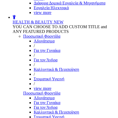
Διάφορα Δομικά Εργαλεία & Μηχανήματα
Εργαλεία Ηλεκτρικά
view more
HEALTH & BEAUTY
NEW
YOU CAN CHOOSE TO ADD CUSTOM TITLE and
ANY FEATURED PRODUCTS
Προσωπική Φροντίδα
Αδυνάτισμα
/
Για την Γυναίκα
/
Για τον Άνδρα
/
Καλλυντικά & Περιποίηση
/
Στοματική Υγιεινή
/
view more
Προσωπική Φροντίδα
Αδυνάτισμα
Για την Γυναίκα
Για τον Άνδρα
Καλλυντικά & Περιποίηση
Στοματική Υγιεινή