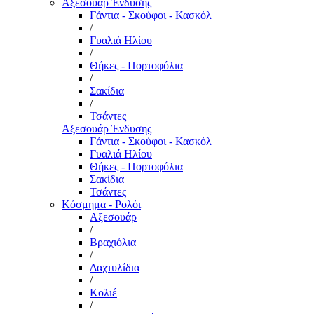
Αξεσουάρ Ένδυσης
Γάντια - Σκούφοι - Κασκόλ
/
Γυαλιά Ηλίου
/
Θήκες - Πορτοφόλια
/
Σακίδια
/
Τσάντες
Αξεσουάρ Ένδυσης
Γάντια - Σκούφοι - Κασκόλ
Γυαλιά Ηλίου
Θήκες - Πορτοφόλια
Σακίδια
Τσάντες
Κόσμημα - Ρολόι
Αξεσουάρ
/
Βραχιόλια
/
Δαχτυλίδια
/
Κολιέ
/