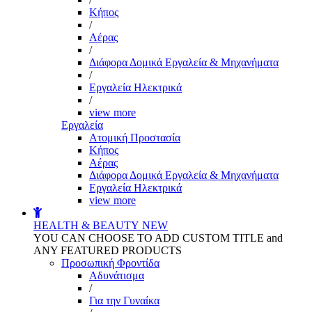
Kήπος
/
Αέρας
/
Διάφορα Δομικά Εργαλεία & Μηχανήματα
/
Εργαλεία Ηλεκτρικά
/
view more
Εργαλεία
Aτομική Προστασία
Kήπος
Αέρας
Διάφορα Δομικά Εργαλεία & Μηχανήματα
Εργαλεία Ηλεκτρικά
view more
HEALTH & BEAUTY
NEW
YOU CAN CHOOSE TO ADD CUSTOM TITLE and
ANY FEATURED PRODUCTS
Προσωπική Φροντίδα
Αδυνάτισμα
/
Για την Γυναίκα