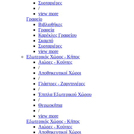
Συρταριέρες
/
view more
Γραφείο
Βιβλιοθήκες
Γραφεία
Καρέκλες Γραφείου
Σκαμπό
Συρταριέρες
view more
Εξωτερικός Χώρος - Κήπος
Αιώρες - Κούνιες
/
Αποθηκευτικοί Χώροι
/
Γλάστρες - Ζαρντινιέρες
/
Έπιπλα Εξωτερικού Χώρου
/
Θερμοκήπια
/
view more
Εξωτερικός Χώρος - Κήπος
Αιώρες - Κούνιες
Αποθηκευτικοί Χώροι