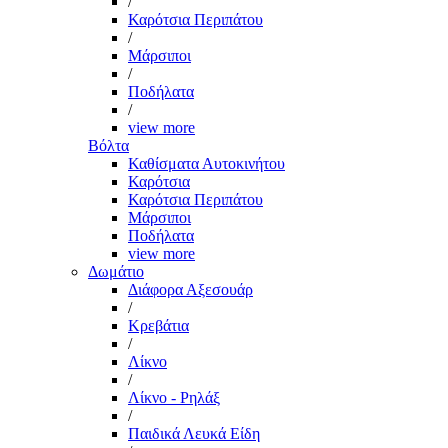
/
Καρότσια Περιπάτου
/
Μάρσιποι
/
Ποδήλατα
/
view more
Βόλτα
Καθίσματα Αυτοκινήτου
Καρότσια
Καρότσια Περιπάτου
Μάρσιποι
Ποδήλατα
view more
Δωμάτιο
Διάφορα Αξεσουάρ
/
Κρεβάτια
/
Λίκνο
/
Λίκνο - Ρηλάξ
/
Παιδικά Λευκά Είδη