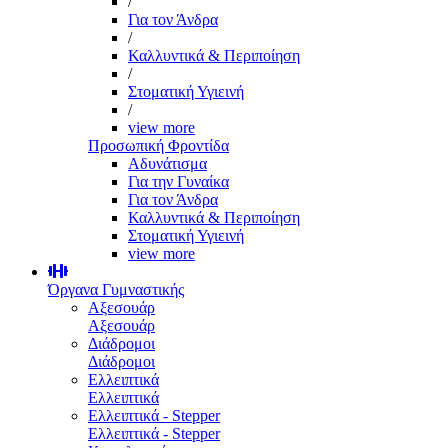
/
Για τον Άνδρα
/
Καλλυντικά & Περιποίηση
/
Στοματική Υγιεινή
/
view more
Προσωπική Φροντίδα
Αδυνάτισμα
Για την Γυναίκα
Για τον Άνδρα
Καλλυντικά & Περιποίηση
Στοματική Υγιεινή
view more
Όργανα Γυμναστικής
Αξεσουάρ
Αξεσουάρ
Διάδρομοι
Διάδρομοι
Ελλειπτικά
Ελλειπτικά
Ελλειπτικά - Stepper
Ελλειπτικά - Stepper