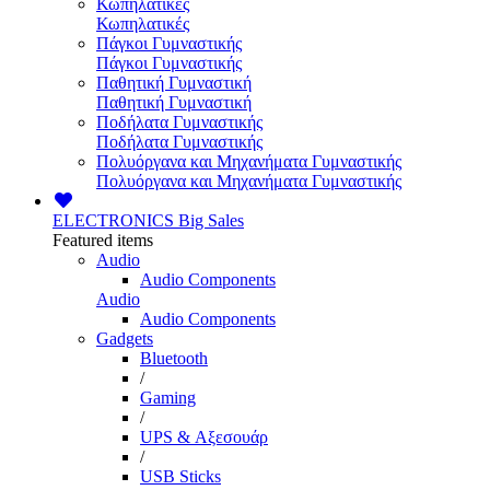
Κωπηλατικές
Κωπηλατικές
Πάγκοι Γυμναστικής
Πάγκοι Γυμναστικής
Παθητική Γυμναστική
Παθητική Γυμναστική
Ποδήλατα Γυμναστικής
Ποδήλατα Γυμναστικής
Πολυόργανα και Μηχανήματα Γυμναστικής
Πολυόργανα και Μηχανήματα Γυμναστικής
ELECTRONICS
Big Sales
Featured items
Audio
Audio Components
Audio
Audio Components
Gadgets
Bluetooth
/
Gaming
/
UPS & Αξεσουάρ
/
USB Sticks