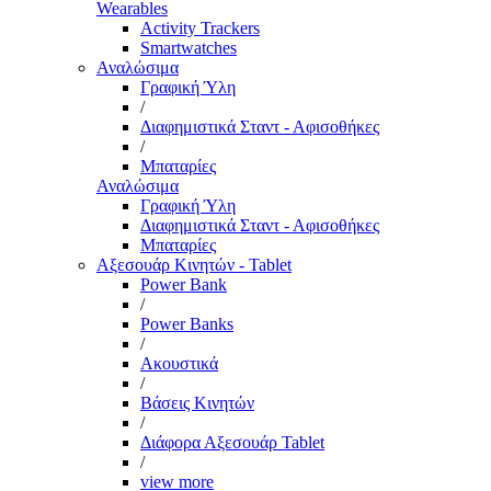
Wearables
Activity Trackers
Smartwatches
Αναλώσιμα
Γραφική Ύλη
/
Διαφημιστικά Σταντ - Αφισοθήκες
/
Μπαταρίες
Αναλώσιμα
Γραφική Ύλη
Διαφημιστικά Σταντ - Αφισοθήκες
Μπαταρίες
Αξεσουάρ Κινητών - Tablet
Power Bank
/
Power Banks
/
Ακουστικά
/
Βάσεις Κινητών
/
Διάφορα Αξεσουάρ Tablet
/
view more