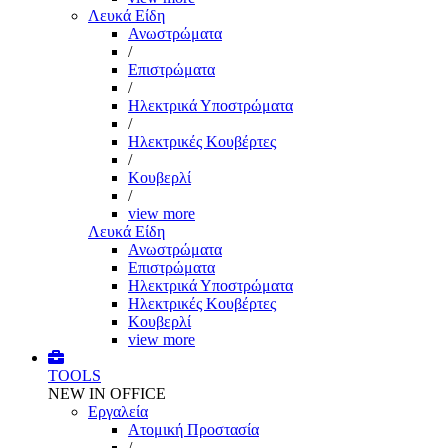
Λευκά Είδη
Ανωστρώματα
/
Επιστρώματα
/
Ηλεκτρικά Υποστρώματα
/
Ηλεκτρικές Κουβέρτες
/
Κουβερλί
/
view more
Λευκά Είδη
Ανωστρώματα
Επιστρώματα
Ηλεκτρικά Υποστρώματα
Ηλεκτρικές Κουβέρτες
Κουβερλί
view more
TOOLS
NEW IN OFFICE
Εργαλεία
Aτομική Προστασία
/