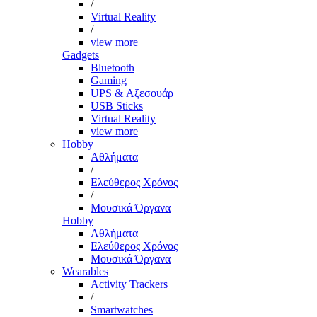
/
Virtual Reality
/
view more
Gadgets
Bluetooth
Gaming
UPS & Αξεσουάρ
USB Sticks
Virtual Reality
view more
Hobby
Αθλήματα
/
Ελεύθερος Χρόνος
/
Μουσικά Όργανα
Hobby
Αθλήματα
Ελεύθερος Χρόνος
Μουσικά Όργανα
Wearables
Activity Trackers
/
Smartwatches