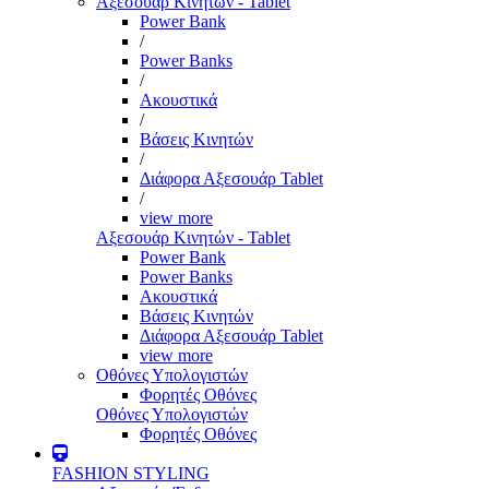
Αξεσουάρ Κινητών - Tablet
Power Bank
/
Power Banks
/
Ακουστικά
/
Βάσεις Κινητών
/
Διάφορα Αξεσουάρ Tablet
/
view more
Αξεσουάρ Κινητών - Tablet
Power Bank
Power Banks
Ακουστικά
Βάσεις Κινητών
Διάφορα Αξεσουάρ Tablet
view more
Οθόνες Υπολογιστών
Φορητές Οθόνες
Οθόνες Υπολογιστών
Φορητές Οθόνες
FASHION STYLING