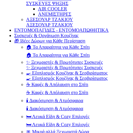
ΣΥΣΚΕΥΕΣ ΨΗΞΗΣ
AIR COOLER
ΑΝΕΜΙΣΤΗΡΕΣ
ΑΞΕΣΟΥΑΡ ΤΖΑΚΙΟΥ
ΑΞΕΣΟΥΑΡ ΤΖΑΚΙΟΥ
ΕΝΤΟΜΟΠΑΓΙΔΕΣ - ΕΝΤΟΜΟΑΠΩΘΗΤΙΚΑ
Συσκευές & Οργάνωση Κουζίνας
🎁 Ιδέες Δώρων για Κάθε Περίσταση
🏠 Τα Απαραίτητα για Κάθε Σπίτι
🏠 Τα Απαραίτητα για Κάθε Σπίτι
✨ Ξεχωριστές & Πρωτότυπες Συσκευές
✨ Ξεχωριστές & Πρωτότυπες Συσκευές
🍳 Εξοπλισμός Κουζίνας & Σερβιρίσματος
🍳 Εξοπλισμός Κουζίνας & Σερβιρίσματος
☕ Καφές & Απόλαυση στο Σπίτι
☕ Καφές & Απόλαυση στο Σπίτι
🕯️ Διακόσμηση & Ατμόσφαιρα
🕯️ Διακόσμηση & Ατμόσφαιρα
🛏️ Λευκά Είδη & Cozy Επιλογές
🛏️ Λευκά Είδη & Cozy Επιλογές
🎀 Μικρά αλλά Ξεχωριστά Δώρα