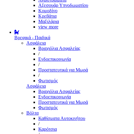
Αξεσουάρ Υπνοδωματίου
Κομοδίνο
Κρεβάτια
Μαξιλάρια
view more
Βρεφικά - Παιδικά
Ασφάλεια
Βραχιόλια Ασφαλείας
/
Ενδοεπικοινωνία
/
Προστατευτικά για Μωρά
/
Φωτισμός
Ασφάλεια
Βραχιόλια Ασφαλείας
Ενδοεπικοινωνία
Προστατευτικά για Μωρά
Φωτισμός
Βόλτα
Καθίσματα Αυτοκινήτου
/
Καρότσια