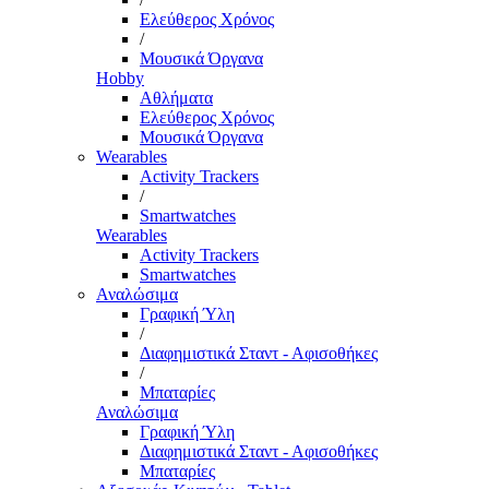
Ελεύθερος Χρόνος
/
Μουσικά Όργανα
Hobby
Αθλήματα
Ελεύθερος Χρόνος
Μουσικά Όργανα
Wearables
Activity Trackers
/
Smartwatches
Wearables
Activity Trackers
Smartwatches
Αναλώσιμα
Γραφική Ύλη
/
Διαφημιστικά Σταντ - Αφισοθήκες
/
Μπαταρίες
Αναλώσιμα
Γραφική Ύλη
Διαφημιστικά Σταντ - Αφισοθήκες
Μπαταρίες