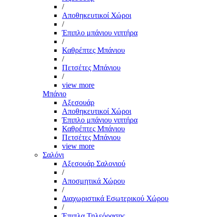
/
Αποθηκευτικοί Χώροι
/
Έπιπλο μπάνιου νιπτήρα
/
Καθρέπτες Μπάνιου
/
Πετσέτες Μπάνιου
/
view more
Μπάνιο
Αξεσουάρ
Αποθηκευτικοί Χώροι
Έπιπλο μπάνιου νιπτήρα
Καθρέπτες Μπάνιου
Πετσέτες Μπάνιου
view more
Σαλόνι
Αξεσουάρ Σαλονιού
/
Αποσμητικά Χώρου
/
Διαχωριστικά Εσωτερικού Χώρου
/
Έπιπλα Τηλεόρασης