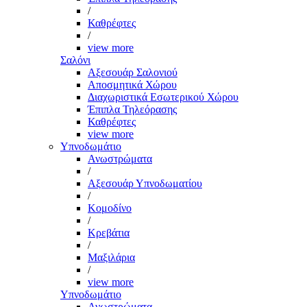
/
Καθρέφτες
/
view more
Σαλόνι
Αξεσουάρ Σαλονιού
Αποσμητικά Χώρου
Διαχωριστικά Εσωτερικού Χώρου
Έπιπλα Τηλεόρασης
Καθρέφτες
view more
Υπνοδωμάτιο
Ανωστρώματα
/
Αξεσουάρ Υπνοδωματίου
/
Κομοδίνο
/
Κρεβάτια
/
Μαξιλάρια
/
view more
Υπνοδωμάτιο
Ανωστρώματα