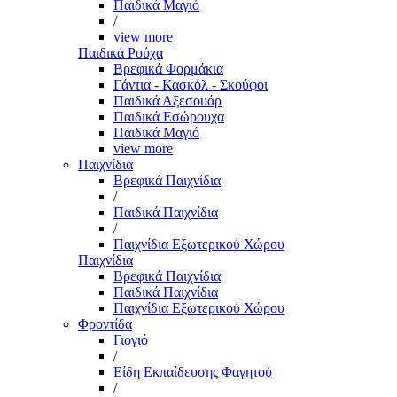
Παιδικά Μαγιό
/
view more
Παιδικά Ρούχα
Βρεφικά Φορμάκια
Γάντια - Κασκόλ - Σκούφοι
Παιδικά Αξεσουάρ
Παιδικά Εσώρουχα
Παιδικά Μαγιό
view more
Παιχνίδια
Βρεφικά Παιχνίδια
/
Παιδικά Παιχνίδια
/
Παιχνίδια Εξωτερικού Χώρου
Παιχνίδια
Βρεφικά Παιχνίδια
Παιδικά Παιχνίδια
Παιχνίδια Εξωτερικού Χώρου
Φροντίδα
Γιογιό
/
Είδη Εκπαίδευσης Φαγητού
/