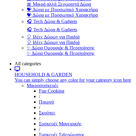
🎀 Μικρά αλλά Ξεχωριστά Δώρα
💝 Δώρα με Προσωπικό Χαρακτήρα
💝 Δώρα με Προσωπικό Χαρακτήρα
🎧 Tech Δώρα & Gadgets
🎧 Tech Δώρα & Gadgets
🎈 Ιδέες Δώρων για Παιδιά
🎈 Ιδέες Δώρων για Παιδιά
✨ Δώρα Ομορφιάς & Περιποίησης
✨ Δώρα Ομορφιάς & Περιποίησης
All categories
HOUSEHOLD & GARDEN
You can simply choose any color for your category icon here
Μικροσυσκευές
Fun Cooking
/
Πρωινό
/
Σκούπες
/
Συσκευές Μαγειρικής
/
Συσκευές Σιδερώματος