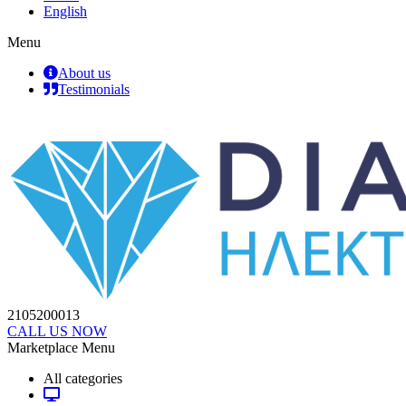
English
Menu
About us
Testimonials
2105200013
CALL US NOW
Marketplace Menu
All categories