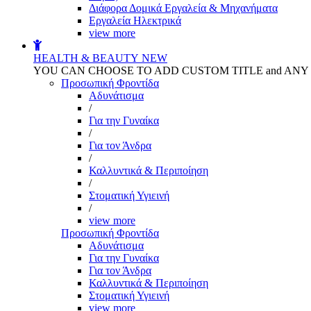
Διάφορα Δομικά Εργαλεία & Μηχανήματα
Εργαλεία Ηλεκτρικά
view more
HEALTH & BEAUTY
NEW
YOU CAN CHOOSE TO ADD CUSTOM TITLE and AN
Προσωπική Φροντίδα
Αδυνάτισμα
/
Για την Γυναίκα
/
Για τον Άνδρα
/
Καλλυντικά & Περιποίηση
/
Στοματική Υγιεινή
/
view more
Προσωπική Φροντίδα
Αδυνάτισμα
Για την Γυναίκα
Για τον Άνδρα
Καλλυντικά & Περιποίηση
Στοματική Υγιεινή
view more