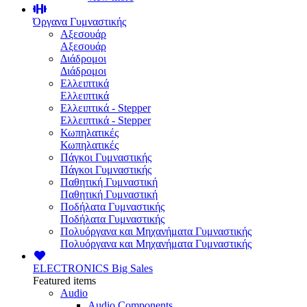
Όργανα Γυμναστικής
Αξεσουάρ
Αξεσουάρ
Διάδρομοι
Διάδρομοι
Ελλειπτικά
Ελλειπτικά
Ελλειπτικά - Stepper
Ελλειπτικά - Stepper
Κωπηλατικές
Κωπηλατικές
Πάγκοι Γυμναστικής
Πάγκοι Γυμναστικής
Παθητική Γυμναστική
Παθητική Γυμναστική
Ποδήλατα Γυμναστικής
Ποδήλατα Γυμναστικής
Πολυόργανα και Μηχανήματα Γυμναστικής
Πολυόργανα και Μηχανήματα Γυμναστικής
ELECTRONICS
Big Sales
Featured items
Audio
Audio Components