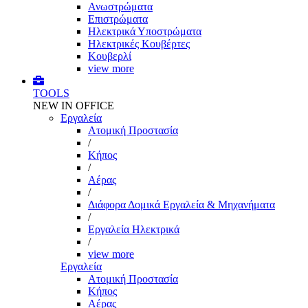
Ανωστρώματα
Επιστρώματα
Ηλεκτρικά Υποστρώματα
Ηλεκτρικές Κουβέρτες
Κουβερλί
view more
TOOLS
NEW IN OFFICE
Εργαλεία
Aτομική Προστασία
/
Kήπος
/
Αέρας
/
Διάφορα Δομικά Εργαλεία & Μηχανήματα
/
Εργαλεία Ηλεκτρικά
/
view more
Εργαλεία
Aτομική Προστασία
Kήπος
Αέρας