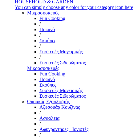
HOUSEHOLD & GARDEN
You can simply choose any color for your category icon here
Μικροσυσκευές
Fun Cooking
/
Πρωινό
/
Σκούπες
/
Συσκευές Μαγειρικής
/
Συσκευές Σιδερώματος
Μικροσυσκευές
Fun Cooking
Πρωινό
Σκούπες
Συσκευές Μαγειρικής
Συσκευές Σιδερώματος
Οικιακός Εξοπλισμός
Αξεσουάρ Κουζίνας
/
Ασφάλεια
/
Αφυγραντήρες - Ιονιστές
/