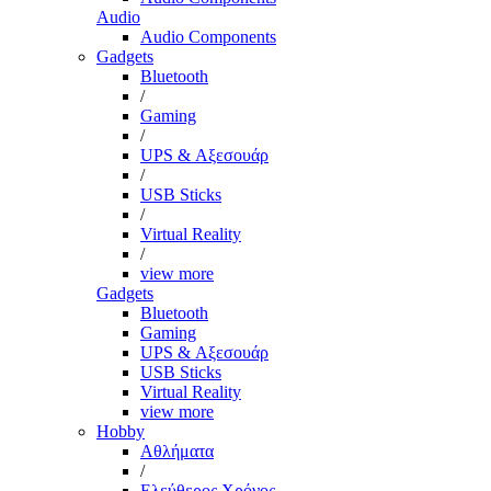
Audio
Audio Components
Gadgets
Bluetooth
/
Gaming
/
UPS & Αξεσουάρ
/
USB Sticks
/
Virtual Reality
/
view more
Gadgets
Bluetooth
Gaming
UPS & Αξεσουάρ
USB Sticks
Virtual Reality
view more
Hobby
Αθλήματα
/
Ελεύθερος Χρόνος