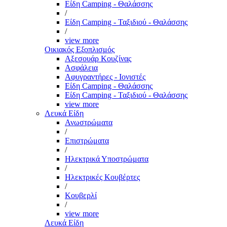
Είδη Camping - Θαλάσσης
/
Είδη Camping - Ταξιδιού - Θαλάσσης
/
view more
Οικιακός Εξοπλισμός
Αξεσουάρ Κουζίνας
Ασφάλεια
Αφυγραντήρες - Ιονιστές
Είδη Camping - Θαλάσσης
Είδη Camping - Ταξιδιού - Θαλάσσης
view more
Λευκά Είδη
Ανωστρώματα
/
Επιστρώματα
/
Ηλεκτρικά Υποστρώματα
/
Ηλεκτρικές Κουβέρτες
/
Κουβερλί
/
view more
Λευκά Είδη