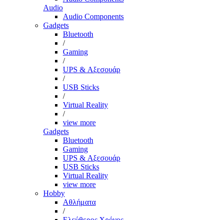
Audio
Audio Components
Gadgets
Bluetooth
/
Gaming
/
UPS & Αξεσουάρ
/
USB Sticks
/
Virtual Reality
/
view more
Gadgets
Bluetooth
Gaming
UPS & Αξεσουάρ
USB Sticks
Virtual Reality
view more
Hobby
Αθλήματα
/
Ελεύθερος Χρόνος