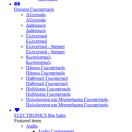
Όργανα Γυμναστικής
Αξεσουάρ
Αξεσουάρ
Διάδρομοι
Διάδρομοι
Ελλειπτικά
Ελλειπτικά
Ελλειπτικά - Stepper
Ελλειπτικά - Stepper
Κωπηλατικές
Κωπηλατικές
Πάγκοι Γυμναστικής
Πάγκοι Γυμναστικής
Παθητική Γυμναστική
Παθητική Γυμναστική
Ποδήλατα Γυμναστικής
Ποδήλατα Γυμναστικής
Πολυόργανα και Μηχανήματα Γυμναστικής
Πολυόργανα και Μηχανήματα Γυμναστικής
ELECTRONICS
Big Sales
Featured items
Audio
Audio Components