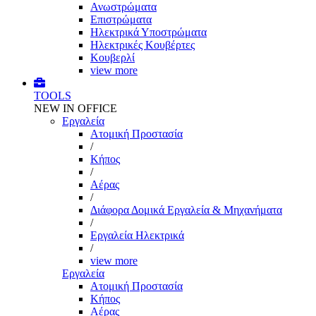
Ανωστρώματα
Επιστρώματα
Ηλεκτρικά Υποστρώματα
Ηλεκτρικές Κουβέρτες
Κουβερλί
view more
TOOLS
NEW IN OFFICE
Εργαλεία
Aτομική Προστασία
/
Kήπος
/
Αέρας
/
Διάφορα Δομικά Εργαλεία & Μηχανήματα
/
Εργαλεία Ηλεκτρικά
/
view more
Εργαλεία
Aτομική Προστασία
Kήπος
Αέρας