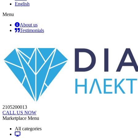
English
Menu
About us
Testimonials
2105200013
CALL US NOW
Marketplace Menu
All categories