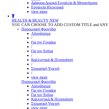
Διάφορα Δομικά Εργαλεία & Μηχανήματα
Εργαλεία Ηλεκτρικά
view more
HEALTH & BEAUTY
NEW
YOU CAN CHOOSE TO ADD CUSTOM TITLE and AN
Προσωπική Φροντίδα
Αδυνάτισμα
/
Για την Γυναίκα
/
Για τον Άνδρα
/
Καλλυντικά & Περιποίηση
/
Στοματική Υγιεινή
/
view more
Προσωπική Φροντίδα
Αδυνάτισμα
Για την Γυναίκα
Για τον Άνδρα
Καλλυντικά & Περιποίηση
Στοματική Υγιεινή
view more