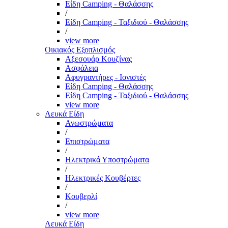
Είδη Camping - Θαλάσσης
/
Είδη Camping - Ταξιδιού - Θαλάσσης
/
view more
Οικιακός Εξοπλισμός
Αξεσουάρ Κουζίνας
Ασφάλεια
Αφυγραντήρες - Ιονιστές
Είδη Camping - Θαλάσσης
Είδη Camping - Ταξιδιού - Θαλάσσης
view more
Λευκά Είδη
Ανωστρώματα
/
Επιστρώματα
/
Ηλεκτρικά Υποστρώματα
/
Ηλεκτρικές Κουβέρτες
/
Κουβερλί
/
view more
Λευκά Είδη