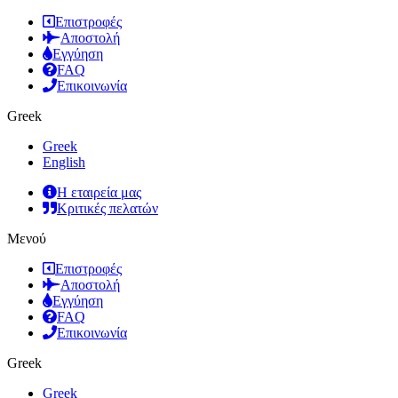
Επιστροφές
Αποστολή
Εγγύηση
FAQ
Επικοινωνία
Greek
Greek
English
Η εταιρεία μας
Κριτικές πελατών
Μενού
Επιστροφές
Αποστολή
Εγγύηση
FAQ
Επικοινωνία
Greek
Greek