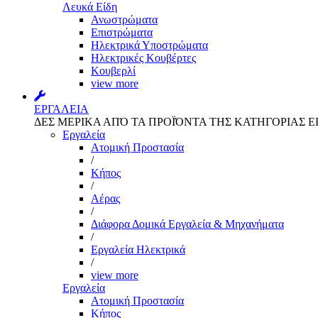
Λευκά Είδη
Ανωστρώματα
Επιστρώματα
Ηλεκτρικά Υποστρώματα
Ηλεκτρικές Κουβέρτες
Κουβερλί
view more
ΕΡΓΑΛΕΙΑ
ΔΕΣ ΜΕΡΙΚΑ ΑΠΌ ΤΑ ΠΡΟΪΌΝΤΑ ΤΗΣ ΚΑΤΗΓΟΡΙΑΣ Ε
Εργαλεία
Aτομική Προστασία
/
Kήπος
/
Αέρας
/
Διάφορα Δομικά Εργαλεία & Μηχανήματα
/
Εργαλεία Ηλεκτρικά
/
view more
Εργαλεία
Aτομική Προστασία
Kήπος