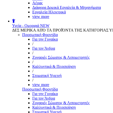
Αέρας
Διάφορα Δομικά Εργαλεία & Μηχανήματα
Εργαλεία Ηλεκτρικά
view more
Υγεία - Ομορφιά
NEW
ΔΕΣ ΜΕΡΙΚΑ ΑΠΌ ΤΑ ΠΡΟΪΌΝΤΑ ΤΗΣ ΚΑΤΗΓΟΡΙΑΣ Υ
Προσωπική Φροντίδα
Για την Γυναίκα
/
Για τον Άνδρα
/
Ζυγαριές Σώματος & Λιπομετρητές
/
Καλλυντικά & Περιποίηση
/
Στοματική Υγιεινή
/
view more
Προσωπική Φροντίδα
Για την Γυναίκα
Για τον Άνδρα
Ζυγαριές Σώματος & Λιπομετρητές
Καλλυντικά & Περιποίηση
Στοματική Υγιεινή