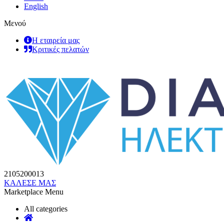
English
Μενού
Η εταιρεία μας
Κριτικές πελατών
2105200013
ΚΑΛΕΣΕ ΜΑΣ
Marketplace Menu
All categories