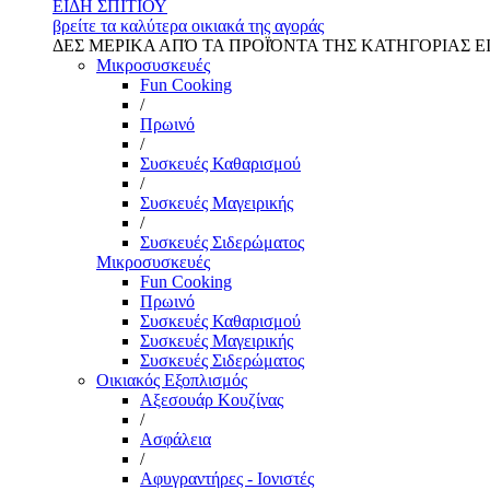
ΕΙΔΗ ΣΠΙΤΙΟΥ
βρείτε τα καλύτερα οικιακά της αγοράς
ΔΕΣ ΜΕΡΙΚΑ ΑΠΌ ΤΑ ΠΡΟΪΌΝΤΑ ΤΗΣ ΚΑΤΗΓΟΡΙΑΣ Ε
Μικροσυσκευές
Fun Cooking
/
Πρωινό
/
Συσκευές Καθαρισμού
/
Συσκευές Μαγειρικής
/
Συσκευές Σιδερώματος
Μικροσυσκευές
Fun Cooking
Πρωινό
Συσκευές Καθαρισμού
Συσκευές Μαγειρικής
Συσκευές Σιδερώματος
Οικιακός Εξοπλισμός
Αξεσουάρ Κουζίνας
/
Ασφάλεια
/
Αφυγραντήρες - Ιονιστές