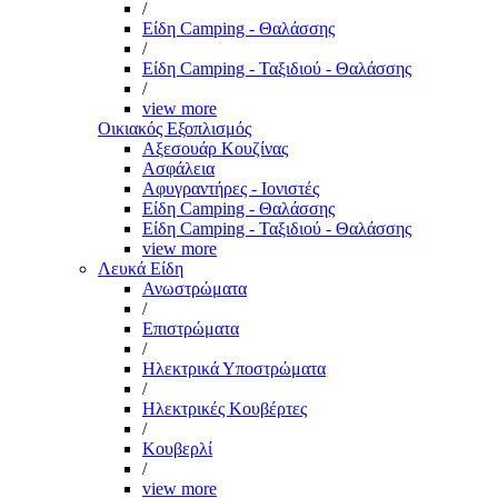
/
Είδη Camping - Θαλάσσης
/
Είδη Camping - Ταξιδιού - Θαλάσσης
/
view more
Οικιακός Εξοπλισμός
Αξεσουάρ Κουζίνας
Ασφάλεια
Αφυγραντήρες - Ιονιστές
Είδη Camping - Θαλάσσης
Είδη Camping - Ταξιδιού - Θαλάσσης
view more
Λευκά Είδη
Ανωστρώματα
/
Επιστρώματα
/
Ηλεκτρικά Υποστρώματα
/
Ηλεκτρικές Κουβέρτες
/
Κουβερλί
/
view more