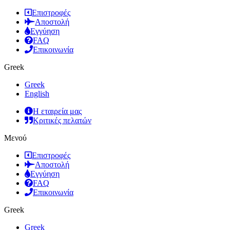
Επιστροφές
Αποστολή
Εγγύηση
FAQ
Επικοινωνία
Greek
Greek
English
Η εταιρεία μας
Κριτικές πελατών
Μενού
Επιστροφές
Αποστολή
Εγγύηση
FAQ
Επικοινωνία
Greek
Greek