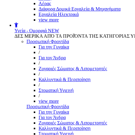
Αέρας
Διάφορα Δομικά Εργαλεία & Μηχανήματα
Εργαλεία Ηλεκτρικά
view more
Υγεία - Ομορφιά
NEW
ΔΕΣ ΜΕΡΙΚΑ ΑΠΌ ΤΑ ΠΡΟΪΌΝΤΑ ΤΗΣ ΚΑΤΗΓΟΡΙΑΣ Υ
Προσωπική Φροντίδα
Για την Γυναίκα
/
Για τον Άνδρα
/
Ζυγαριές Σώματος & Λιπομετρητές
/
Καλλυντικά & Περιποίηση
/
Στοματική Υγιεινή
/
view more
Προσωπική Φροντίδα
Για την Γυναίκα
Για τον Άνδρα
Ζυγαριές Σώματος & Λιπομετρητές
Καλλυντικά & Περιποίηση
Στοματική Υγιεινή