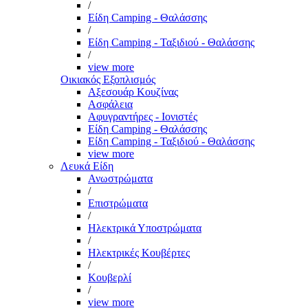
/
Είδη Camping - Θαλάσσης
/
Είδη Camping - Ταξιδιού - Θαλάσσης
/
view more
Οικιακός Εξοπλισμός
Αξεσουάρ Κουζίνας
Ασφάλεια
Αφυγραντήρες - Ιονιστές
Είδη Camping - Θαλάσσης
Είδη Camping - Ταξιδιού - Θαλάσσης
view more
Λευκά Είδη
Ανωστρώματα
/
Επιστρώματα
/
Ηλεκτρικά Υποστρώματα
/
Ηλεκτρικές Κουβέρτες
/
Κουβερλί
/
view more