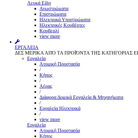
Λευκά Είδη
Ανωστρώματα
Επιστρώματα
Ηλεκτρικά Υποστρώματα
Ηλεκτρικές Κουβέρτες
Κουβερλί
view more
ΕΡΓΑΛΕΙΑ
ΔΕΣ ΜΕΡΙΚΑ ΑΠΌ ΤΑ ΠΡΟΪΌΝΤΑ ΤΗΣ ΚΑΤΗΓΟΡΙΑΣ Ε
Εργαλεία
Aτομική Προστασία
/
Kήπος
/
Αέρας
/
Διάφορα Δομικά Εργαλεία & Μηχανήματα
/
Εργαλεία Ηλεκτρικά
/
view more
Εργαλεία
Aτομική Προστασία
Kήπος