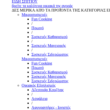
ΕΙΔΗ ΣΠΙΤΙΟΥ
βρείτε τα καλύτερα οικιακά της αγοράς
ΔΕΣ ΜΕΡΙΚΑ ΑΠΌ ΤΑ ΠΡΟΪΌΝΤΑ ΤΗΣ ΚΑΤΗΓΟΡΙΑΣ Ε
Μικροσυσκευές
Fun Cooking
/
Πρωινό
/
Συσκευές Καθαρισμού
/
Συσκευές Μαγειρικής
/
Συσκευές Σιδερώματος
Μικροσυσκευές
Fun Cooking
Πρωινό
Συσκευές Καθαρισμού
Συσκευές Μαγειρικής
Συσκευές Σιδερώματος
Οικιακός Εξοπλισμός
Αξεσουάρ Κουζίνας
/
Ασφάλεια
/
Αφυγραντήρες - Ιονιστές