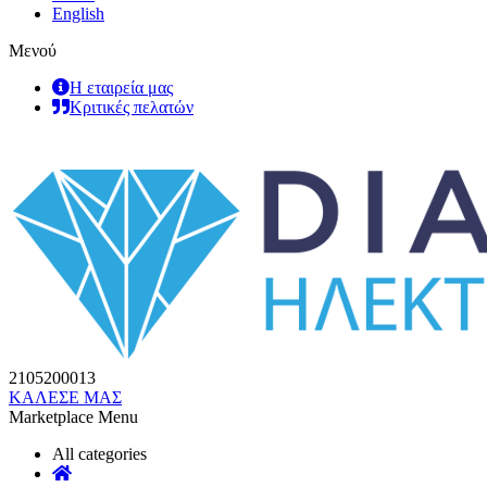
English
Μενού
Η εταιρεία μας
Κριτικές πελατών
2105200013
ΚΑΛΕΣΕ ΜΑΣ
Marketplace Menu
All categories