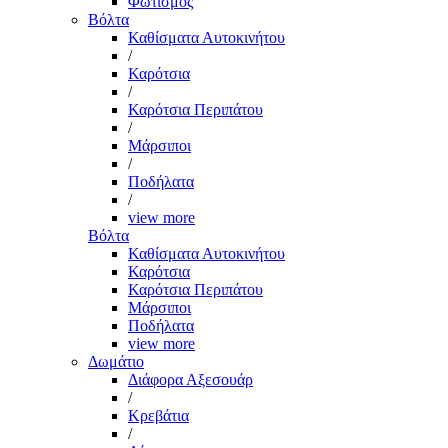
Φωτισμός
Βόλτα
Καθίσματα Αυτοκινήτου
/
Καρότσια
/
Καρότσια Περιπάτου
/
Μάρσιποι
/
Ποδήλατα
/
view more
Βόλτα
Καθίσματα Αυτοκινήτου
Καρότσια
Καρότσια Περιπάτου
Μάρσιποι
Ποδήλατα
view more
Δωμάτιο
Διάφορα Αξεσουάρ
/
Κρεβάτια
/