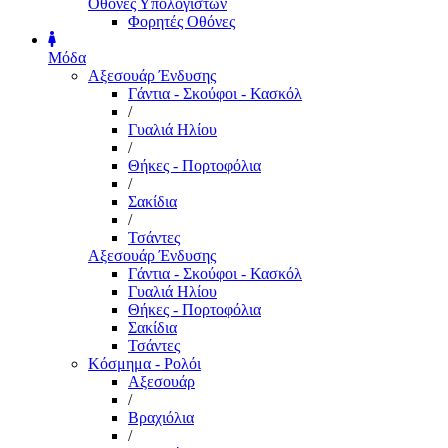
Οθόνες Υπολογιστών
Φορητές Οθόνες
Μόδα
Αξεσουάρ Ένδυσης
Γάντια - Σκούφοι - Κασκόλ
/
Γυαλιά Ηλίου
/
Θήκες - Πορτοφόλια
/
Σακίδια
/
Τσάντες
Αξεσουάρ Ένδυσης
Γάντια - Σκούφοι - Κασκόλ
Γυαλιά Ηλίου
Θήκες - Πορτοφόλια
Σακίδια
Τσάντες
Κόσμημα - Ρολόι
Αξεσουάρ
/
Βραχιόλια
/