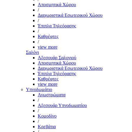
Αποσμητικά Χώρου
/
Διαχωριστικά Εσωτερικού Χώρου
/
Έπιπλα Τηλεόρασης
/
Καθρέφτες
/
view more
Σαλόνι
Αξεσουάρ Σαλονιού
Αποσμητικά Χώρου
Διαχωριστικά Εσωτερικού Χώρου
Έπιπλα Τηλεόρασης
Καθρέφτες
view more
Υπνοδωμάτιο
Ανωστρώματα
/
Αξεσουάρ Υπνοδωματίου
/
Κομοδίνο
/
Κρεβάτια
/