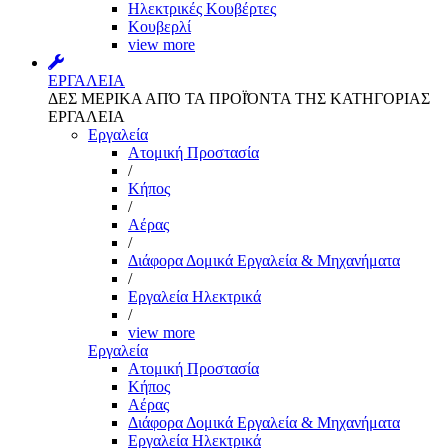
Ηλεκτρικές Κουβέρτες
Κουβερλί
view more
ΕΡΓΑΛΕΙΑ
ΔΕΣ ΜΕΡΙΚΑ ΑΠΌ ΤΑ ΠΡΟΪΌΝΤΑ ΤΗΣ ΚΑΤΗΓΟΡΙΑΣ
ΕΡΓΑΛΕΙΑ
Εργαλεία
Aτομική Προστασία
/
Kήπος
/
Αέρας
/
Διάφορα Δομικά Εργαλεία & Μηχανήματα
/
Εργαλεία Ηλεκτρικά
/
view more
Εργαλεία
Aτομική Προστασία
Kήπος
Αέρας
Διάφορα Δομικά Εργαλεία & Μηχανήματα
Εργαλεία Ηλεκτρικά