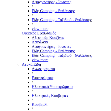
Αφυγραντήρες - Ιονιστές
/
Είδη Camping - Θαλάσσης
/
Είδη Camping - Ταξιδιού - Θαλάσσης
/
view more
Οικιακός Εξοπλισμός
Αξεσουάρ Κουζίνας
Ασφάλεια
Αφυγραντήρες - Ιονιστές
Είδη Camping - Θαλάσσης
Είδη Camping - Ταξιδιού - Θαλάσσης
view more
Λευκά Είδη
Ανωστρώματα
/
Επιστρώματα
/
Ηλεκτρικά Υποστρώματα
/
Ηλεκτρικές Κουβέρτες
/
Κουβερλί
/