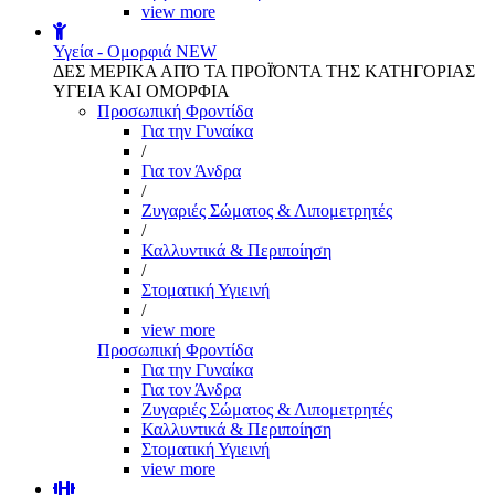
view more
Υγεία - Ομορφιά
NEW
ΔΕΣ ΜΕΡΙΚΑ ΑΠΌ ΤΑ ΠΡΟΪΌΝΤΑ ΤΗΣ ΚΑΤΗΓΟΡΙΑΣ
ΥΓΕΙΑ ΚΑΙ ΟΜΟΡΦΙΑ
Προσωπική Φροντίδα
Για την Γυναίκα
/
Για τον Άνδρα
/
Ζυγαριές Σώματος & Λιπομετρητές
/
Καλλυντικά & Περιποίηση
/
Στοματική Υγιεινή
/
view more
Προσωπική Φροντίδα
Για την Γυναίκα
Για τον Άνδρα
Ζυγαριές Σώματος & Λιπομετρητές
Καλλυντικά & Περιποίηση
Στοματική Υγιεινή
view more