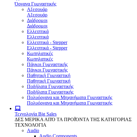
Όργανα Γυμναστικής
Αξεσουάρ
Αξεσουάρ
Διάδρομοι
Διάδρομοι
Ελλειπτικά
Ελλειπτικά
Ελλειπτικά - Stepper
Ελλειπτικά - Stepper
Κωπηλατικές
Κωπηλατικές
Πάγκοι Γυμναστικής
Πάγκοι Γυμναστικής
Παθητική Γυμναστική
Παθητική Γυμναστική
Ποδήλατα Γυμναστικής
Ποδήλατα Γυμναστικής
Πολυόργανα και Μηχανήματα Γυμναστικής
Πολυόργανα και Μηχανήματα Γυμναστικής
Τεχνολογία
Big Sales
ΔΕΣ ΜΕΡΙΚΑ ΑΠΌ ΤΑ ΠΡΟΪΌΝΤΑ ΤΗΣ ΚΑΤΗΓΟΡΙΑΣ
ΤΕΧΝΟΛΟΓΙΑ
Audio
Audio Components