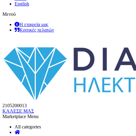
English
Μενού
Η εταιρεία μας
Κριτικές πελατών
2105200013
ΚΑΛΕΣΕ ΜΑΣ
Marketplace Menu
All categories