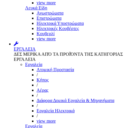
view more
Λευκά Είδη
Ανωστρώματα
Επιστρώματα
Ηλεκτρικά Υποστρώματα
Ηλεκτρικές Κουβέρτες
Κουβερλί
view more
ΕΡΓΑΛΕΙΑ
ΔΕΣ ΜΕΡΙΚΑ ΑΠΌ ΤΑ ΠΡΟΪΌΝΤΑ ΤΗΣ ΚΑΤΗΓΟΡΙΑΣ
ΕΡΓΑΛΕΙΑ
Εργαλεία
Aτομική Προστασία
/
Kήπος
/
Αέρας
/
Διάφορα Δομικά Εργαλεία & Μηχανήματα
/
Εργαλεία Ηλεκτρικά
/
view more
Εργαλεία