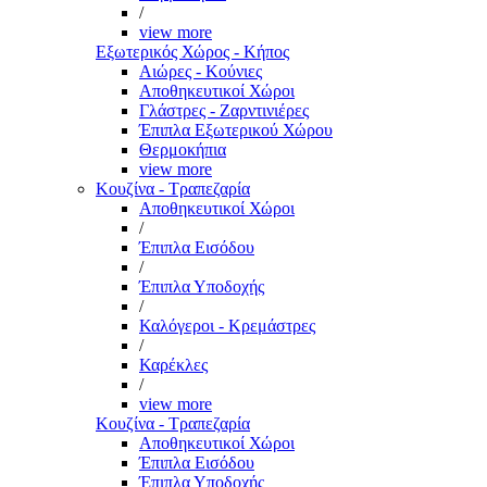
/
view more
Εξωτερικός Χώρος - Κήπος
Αιώρες - Κούνιες
Αποθηκευτικοί Χώροι
Γλάστρες - Ζαρντινιέρες
Έπιπλα Εξωτερικού Χώρου
Θερμοκήπια
view more
Κουζίνα - Τραπεζαρία
Αποθηκευτικοί Χώροι
/
Έπιπλα Εισόδου
/
Έπιπλα Υποδοχής
/
Καλόγεροι - Κρεμάστρες
/
Καρέκλες
/
view more
Κουζίνα - Τραπεζαρία
Αποθηκευτικοί Χώροι
Έπιπλα Εισόδου
Έπιπλα Υποδοχής