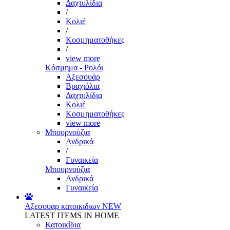
Δαχτυλίδια
/
Κολιέ
/
Κοσμηματοθήκες
/
view more
Κόσμημα - Ρολόι
Αξεσουάρ
Βραχιόλια
Δαχτυλίδια
Κολιέ
Κοσμηματοθήκες
view more
Μπουρνούζια
Ανδρικά
/
Γυναικεία
Μπουρνούζια
Ανδρικά
Γυναικεία
Αξεσουαρ κατοικιδιων
NEW
LATEST ITEMS IN HOME
Κατοικίδια