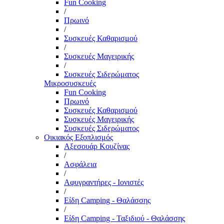
Fun Cooking
/
Πρωινό
/
Συσκευές Καθαρισμού
/
Συσκευές Μαγειρικής
/
Συσκευές Σιδερώματος
Μικροσυσκευές
Fun Cooking
Πρωινό
Συσκευές Καθαρισμού
Συσκευές Μαγειρικής
Συσκευές Σιδερώματος
Οικιακός Εξοπλισμός
Αξεσουάρ Κουζίνας
/
Ασφάλεια
/
Αφυγραντήρες - Ιονιστές
/
Είδη Camping - Θαλάσσης
/
Είδη Camping - Ταξιδιού - Θαλάσσης