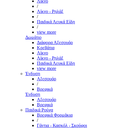
Λίκνο
/
Λίκνο - Ρηλάξ
/
Παιδικά Λευκά Είδη
/
view more
Δωμάτιο
Διάφορα Αξεσουάρ
Κρεβάτια
Λίκνο
Λίκνο - Ρηλάξ
Παιδικά Λευκά Είδη
view more
Ένδυση
Αξεσουάρ
/
Βρεφικά
Ένδυση
Αξεσουάρ
Βρεφικά
Παιδικά Ρούχα
Βρεφικά Φορμάκια
/
Γάντια - Κασκόλ - Σκούφοι