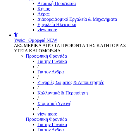
Aτομική Προστασία
Kήπος
Αέρας
Διάφορα Δομικά Εργαλεία & Μηχανήματα
Εργαλεία Ηλεκτρικά
view more
Υγεία - Ομορφιά
NEW
ΔΕΣ ΜΕΡΙΚΑ ΑΠΌ ΤΑ ΠΡΟΪΌΝΤΑ ΤΗΣ ΚΑΤΗΓΟΡΙΑΣ
ΥΓΕΙΑ ΚΑΙ ΟΜΟΡΦΙΑ
Προσωπική Φροντίδα
Για την Γυναίκα
/
Για τον Άνδρα
/
Ζυγαριές Σώματος & Λιπομετρητές
/
Καλλυντικά & Περιποίηση
/
Στοματική Υγιεινή
/
view more
Προσωπική Φροντίδα
Για την Γυναίκα
Για τον Άνδρα