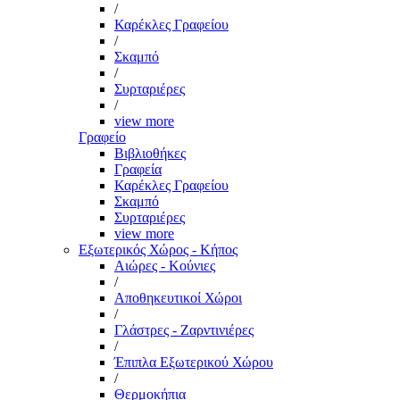
/
Καρέκλες Γραφείου
/
Σκαμπό
/
Συρταριέρες
/
view more
Γραφείο
Βιβλιοθήκες
Γραφεία
Καρέκλες Γραφείου
Σκαμπό
Συρταριέρες
view more
Εξωτερικός Χώρος - Κήπος
Αιώρες - Κούνιες
/
Αποθηκευτικοί Χώροι
/
Γλάστρες - Ζαρντινιέρες
/
Έπιπλα Εξωτερικού Χώρου
/
Θερμοκήπια