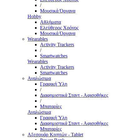
/
Μουσικά Όργανα
Hobby
Αθλήματα
Ελεύθερος Χρόνος
Μουσικά Όργανα
Wearables
Activity Trackers
/
Smartwatches
Wearables
Activity Trackers
Smartwatches
Αναλώσιμα
Γραφική Ύλη
/
Διαφημιστικά Σταντ - Αφισοθήκες
/
Μπαταρίες
Αναλώσιμα
Γραφική Ύλη
Διαφημιστικά Σταντ - Αφισοθήκες
Μπαταρίες
Αξεσουάρ Κινητών - Tablet