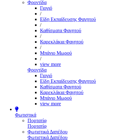
Φροντίδα
Γιογιό
/
Είδη Εκπαίδευσης Φαγητού
/
Καθίσματα Φαγητού
/
Καρεκλάκια Φαγητού
/
Μπάνιο Μωρού
/
view more
Φροντίδα
Γιογιό
Είδη Εκπαίδευσης Φαγητού
Καθίσματα Φαγητού
Καρεκλάκια Φαγητού
Μπάνιο Μωρού
view more
Φωτιστικά
Πορτατίφ
Πορτατίφ
Φωτιστικά Δαπέδου
Φωτιστικά Δαπέδου