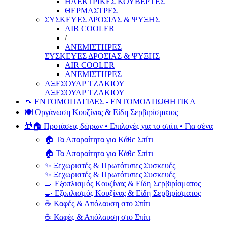
ΗΛΕΚΤΡΙΚΕΣ ΚΟΥΒΕΡΤΕΣ
ΘΕΡΜΑΣΤΡΕΣ
ΣΥΣΚΕΥΕΣ ΔΡΟΣΙΑΣ & ΨΥΞΗΣ
AIR COOLER
/
ΑΝΕΜΙΣΤΗΡΕΣ
ΣΥΣΚΕΥΕΣ ΔΡΟΣΙΑΣ & ΨΥΞΗΣ
AIR COOLER
ΑΝΕΜΙΣΤΗΡΕΣ
ΑΞΕΣΟΥΑΡ ΤΖΑΚΙΟΥ
ΑΞΕΣΟΥΑΡ ΤΖΑΚΙΟΥ
🦟 ΕΝΤΟΜΟΠΑΓΙΔΕΣ - ΕΝΤΟΜΟΑΠΩΘΗΤΙΚΑ
🍽️ Οργάνωση Κουζίνας & Είδη Σερβιρίσματος
🎁🏠 Προτάσεις δώρων • Επιλογές για το σπίτι • Για σένα
🏠 Τα Απαραίτητα για Κάθε Σπίτι
🏠 Τα Απαραίτητα για Κάθε Σπίτι
✨ Ξεχωριστές & Πρωτότυπες Συσκευές
✨ Ξεχωριστές & Πρωτότυπες Συσκευές
🍳 Εξοπλισμός Κουζίνας & Είδη Σερβιρίσματος
🍳 Εξοπλισμός Κουζίνας & Είδη Σερβιρίσματος
☕ Καφές & Απόλαυση στο Σπίτι
☕ Καφές & Απόλαυση στο Σπίτι