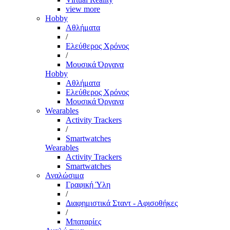
view more
Hobby
Αθλήματα
/
Ελεύθερος Χρόνος
/
Μουσικά Όργανα
Hobby
Αθλήματα
Ελεύθερος Χρόνος
Μουσικά Όργανα
Wearables
Activity Trackers
/
Smartwatches
Wearables
Activity Trackers
Smartwatches
Αναλώσιμα
Γραφική Ύλη
/
Διαφημιστικά Σταντ - Αφισοθήκες
/
Μπαταρίες