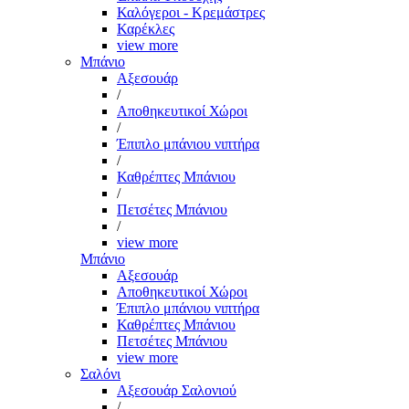
Καλόγεροι - Κρεμάστρες
Καρέκλες
view more
Μπάνιο
Αξεσουάρ
/
Αποθηκευτικοί Χώροι
/
Έπιπλο μπάνιου νιπτήρα
/
Καθρέπτες Μπάνιου
/
Πετσέτες Μπάνιου
/
view more
Μπάνιο
Αξεσουάρ
Αποθηκευτικοί Χώροι
Έπιπλο μπάνιου νιπτήρα
Καθρέπτες Μπάνιου
Πετσέτες Μπάνιου
view more
Σαλόνι
Αξεσουάρ Σαλονιού
/