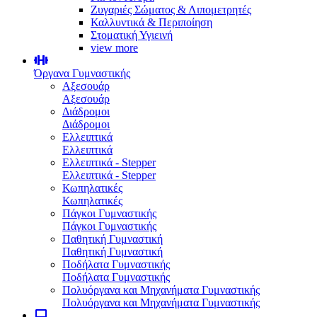
Ζυγαριές Σώματος & Λιπομετρητές
Καλλυντικά & Περιποίηση
Στοματική Υγιεινή
view more
Όργανα Γυμναστικής
Αξεσουάρ
Αξεσουάρ
Διάδρομοι
Διάδρομοι
Ελλειπτικά
Ελλειπτικά
Ελλειπτικά - Stepper
Ελλειπτικά - Stepper
Κωπηλατικές
Κωπηλατικές
Πάγκοι Γυμναστικής
Πάγκοι Γυμναστικής
Παθητική Γυμναστική
Παθητική Γυμναστική
Ποδήλατα Γυμναστικής
Ποδήλατα Γυμναστικής
Πολυόργανα και Μηχανήματα Γυμναστικής
Πολυόργανα και Μηχανήματα Γυμναστικής