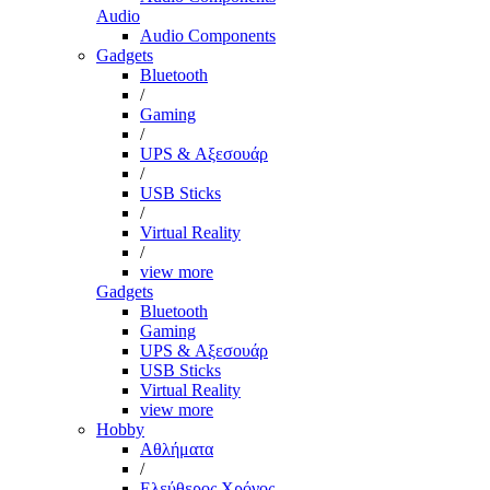
Audio
Audio Components
Gadgets
Bluetooth
/
Gaming
/
UPS & Αξεσουάρ
/
USB Sticks
/
Virtual Reality
/
view more
Gadgets
Bluetooth
Gaming
UPS & Αξεσουάρ
USB Sticks
Virtual Reality
view more
Hobby
Αθλήματα
/
Ελεύθερος Χρόνος