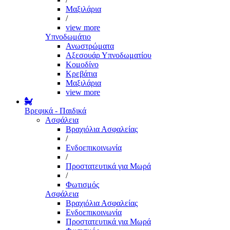
Μαξιλάρια
/
view more
Υπνοδωμάτιο
Ανωστρώματα
Αξεσουάρ Υπνοδωματίου
Κομοδίνο
Κρεβάτια
Μαξιλάρια
view more
Βρεφικά - Παιδικά
Ασφάλεια
Βραχιόλια Ασφαλείας
/
Ενδοεπικοινωνία
/
Προστατευτικά για Μωρά
/
Φωτισμός
Ασφάλεια
Βραχιόλια Ασφαλείας
Ενδοεπικοινωνία
Προστατευτικά για Μωρά