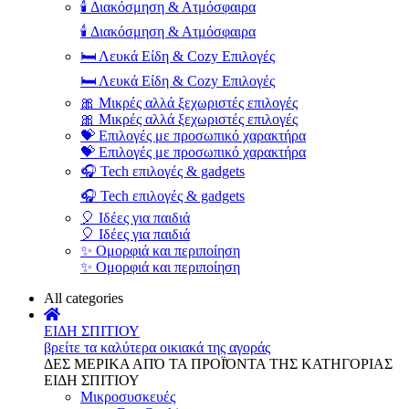
🕯️ Διακόσμηση & Ατμόσφαιρα
🕯️ Διακόσμηση & Ατμόσφαιρα
🛏️ Λευκά Είδη & Cozy Επιλογές
🛏️ Λευκά Είδη & Cozy Επιλογές
🎀 Μικρές αλλά ξεχωριστές επιλογές
🎀 Μικρές αλλά ξεχωριστές επιλογές
💝 Επιλογές με προσωπικό χαρακτήρα
💝 Επιλογές με προσωπικό χαρακτήρα
🎧 Tech επιλογές & gadgets
🎧 Tech επιλογές & gadgets
🎈 Ιδέες για παιδιά
🎈 Ιδέες για παιδιά
✨ Ομορφιά και περιποίηση
✨ Ομορφιά και περιποίηση
All categories
ΕΙΔΗ ΣΠΙΤΙΟΥ
βρείτε τα καλύτερα οικιακά της αγοράς
ΔΕΣ ΜΕΡΙΚΑ ΑΠΌ ΤΑ ΠΡΟΪΌΝΤΑ ΤΗΣ ΚΑΤΗΓΟΡΙΑΣ
ΕΙΔΗ ΣΠΙΤΙΟΥ
Μικροσυσκευές