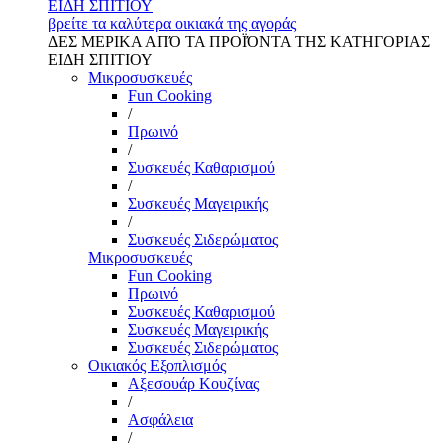
ΕΙΔΗ ΣΠΙΤΙΟΥ
βρείτε τα καλύτερα οικιακά της αγοράς
ΔΕΣ ΜΕΡΙΚΑ ΑΠΌ ΤΑ ΠΡΟΪΌΝΤΑ ΤΗΣ ΚΑΤΗΓΟΡΙΑΣ
ΕΙΔΗ ΣΠΙΤΙΟΥ
Μικροσυσκευές
Fun Cooking
/
Πρωινό
/
Συσκευές Καθαρισμού
/
Συσκευές Μαγειρικής
/
Συσκευές Σιδερώματος
Μικροσυσκευές
Fun Cooking
Πρωινό
Συσκευές Καθαρισμού
Συσκευές Μαγειρικής
Συσκευές Σιδερώματος
Οικιακός Εξοπλισμός
Αξεσουάρ Κουζίνας
/
Ασφάλεια
/