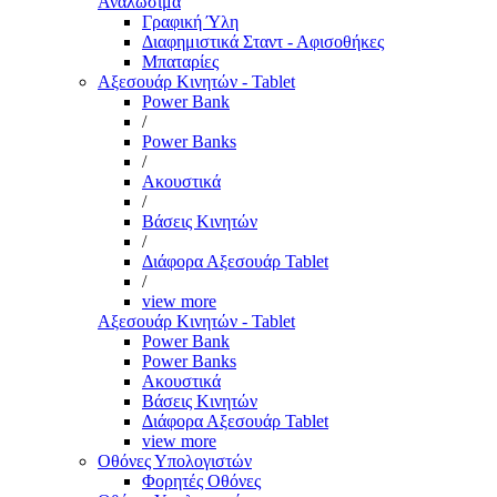
Αναλώσιμα
Γραφική Ύλη
Διαφημιστικά Σταντ - Αφισοθήκες
Μπαταρίες
Αξεσουάρ Κινητών - Tablet
Power Bank
/
Power Banks
/
Ακουστικά
/
Βάσεις Κινητών
/
Διάφορα Αξεσουάρ Tablet
/
view more
Αξεσουάρ Κινητών - Tablet
Power Bank
Power Banks
Ακουστικά
Βάσεις Κινητών
Διάφορα Αξεσουάρ Tablet
view more
Οθόνες Υπολογιστών
Φορητές Οθόνες