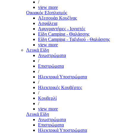
/
view more
Οικιακός Εξοπλισμός
Αξεσουάρ Κουζίνας
Ασφάλεια
Αφυγραντήρες - Ιονιστές
Είδη Camping - Θαλάσσης
Είδη Camping - Ταξιδιού - Θαλάσσης
view more
Λευκά Είδη
Ανωστρώματα
/
Επιστρώματα
/
Ηλεκτρικά Υποστρώματα
/
Ηλεκτρικές Κουβέρτες
/
Κουβερλί
/
view more
Λευκά Είδη
Ανωστρώματα
Επιστρώματα
Ηλεκτρικά Υποστρώματα