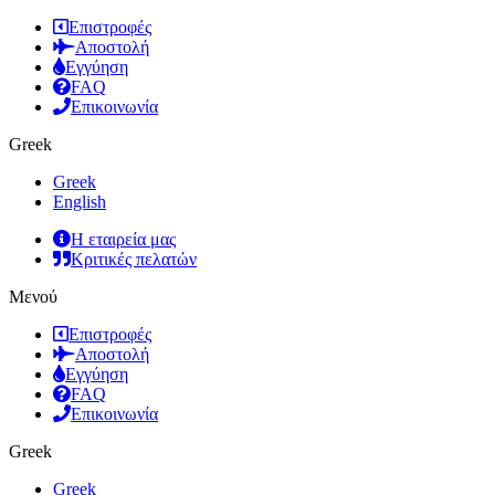
Επιστροφές
Αποστολή
Εγγύηση
FAQ
Επικοινωνία
Greek
Greek
English
Η εταιρεία μας
Κριτικές πελατών
Μενού
Επιστροφές
Αποστολή
Εγγύηση
FAQ
Επικοινωνία
Greek
Greek