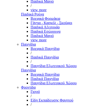
Παιδικά Μαγιό
/
view more
Παιδικά Ρούχα
Βρεφικά Φορμάκια
Γάντια - Κασκόλ - Σκούφοι
Παιδικά Αξεσουάρ
Παιδικά Εσώρουχα
Παιδικά Μαγιό
view more
Παιχνίδια
Βρεφικά Παιχνίδια
/
Παιδικά Παιχνίδια
/
Παιχνίδια Εξωτερικού Χώρου
Παιχνίδια
Βρεφικά Παιχνίδια
Παιδικά Παιχνίδια
Παιχνίδια Εξωτερικού Χώρου
Φροντίδα
Γιογιό
/
Είδη Εκπαίδευσης Φαγητού
/