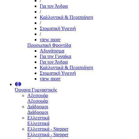
/
Για τον Άνδρα
/
Καλλυντικά & Περιποίηση
/
Στοματική Υγιεινή
/
view more
Προσωπική Φροντίδα
Αδυνάτισμα
Για την Γυναίκα
Για τον Άνδρα
Καλλυντικά & Περιποίηση
Στοματική Υγιεινή
view more
Όργανα Γυμναστικής
Αξεσουάρ
Αξεσουάρ
Διάδρομοι
Διάδρομοι
Ελλειπτικά
Ελλειπτικά
Ελλειπτικά - Stepper
Ελλειπτικά - Stepper