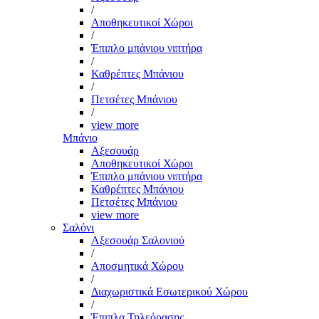
/
Αποθηκευτικοί Χώροι
/
Έπιπλο μπάνιου νιπτήρα
/
Καθρέπτες Μπάνιου
/
Πετσέτες Μπάνιου
/
view more
Μπάνιο
Αξεσουάρ
Αποθηκευτικοί Χώροι
Έπιπλο μπάνιου νιπτήρα
Καθρέπτες Μπάνιου
Πετσέτες Μπάνιου
view more
Σαλόνι
Αξεσουάρ Σαλονιού
/
Αποσμητικά Χώρου
/
Διαχωριστικά Εσωτερικού Χώρου
/
Έπιπλα Τηλεόρασης