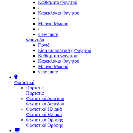
Καθίσματα Φαγητού
/
Καρεκλάκια Φαγητού
/
Μπάνιο Μωρού
/
view more
Φροντίδα
Γιογιό
Είδη Εκπαίδευσης Φαγητού
Καθίσματα Φαγητού
Καρεκλάκια Φαγητού
Μπάνιο Μωρού
view more
Φωτιστικά
Πορτατίφ
Πορτατίφ
Φωτιστικά Δαπέδου
Φωτιστικά Δαπέδου
Φωτιστικά Ηλιακά
Φωτιστικά Ηλιακά
Φωτιστικά Οροφής
Φωτιστικά Οροφής