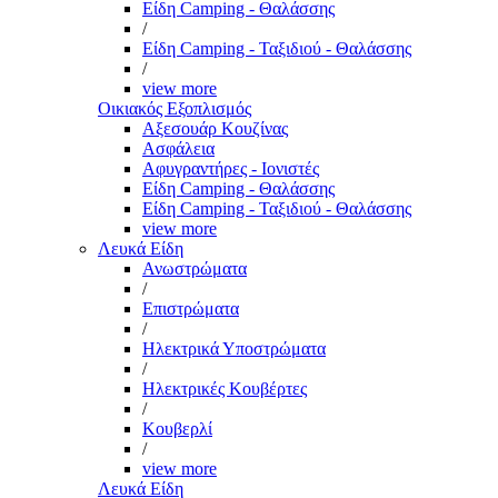
Είδη Camping - Θαλάσσης
/
Είδη Camping - Ταξιδιού - Θαλάσσης
/
view more
Οικιακός Εξοπλισμός
Αξεσουάρ Κουζίνας
Ασφάλεια
Αφυγραντήρες - Ιονιστές
Είδη Camping - Θαλάσσης
Είδη Camping - Ταξιδιού - Θαλάσσης
view more
Λευκά Είδη
Ανωστρώματα
/
Επιστρώματα
/
Ηλεκτρικά Υποστρώματα
/
Ηλεκτρικές Κουβέρτες
/
Κουβερλί
/
view more
Λευκά Είδη