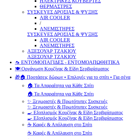
ΗΛΕΚΤΡΙΚΕΣ ΚΟΥΒΕΡΤΕΣ
ΘΕΡΜΑΣΤΡΕΣ
ΣΥΣΚΕΥΕΣ ΔΡΟΣΙΑΣ & ΨΥΞΗΣ
AIR COOLER
/
ΑΝΕΜΙΣΤΗΡΕΣ
ΣΥΣΚΕΥΕΣ ΔΡΟΣΙΑΣ & ΨΥΞΗΣ
AIR COOLER
ΑΝΕΜΙΣΤΗΡΕΣ
ΑΞΕΣΟΥΑΡ ΤΖΑΚΙΟΥ
ΑΞΕΣΟΥΑΡ ΤΖΑΚΙΟΥ
🦟 ΕΝΤΟΜΟΠΑΓΙΔΕΣ - ΕΝΤΟΜΟΑΠΩΘΗΤΙΚΑ
🍽️ Οργάνωση Κουζίνας & Είδη Σερβιρίσματος
🎁🏠 Προτάσεις δώρων • Επιλογές για το σπίτι • Για σένα
🏠 Τα Απαραίτητα για Κάθε Σπίτι
🏠 Τα Απαραίτητα για Κάθε Σπίτι
✨ Ξεχωριστές & Πρωτότυπες Συσκευές
✨ Ξεχωριστές & Πρωτότυπες Συσκευές
🍳 Εξοπλισμός Κουζίνας & Είδη Σερβιρίσματος
🍳 Εξοπλισμός Κουζίνας & Είδη Σερβιρίσματος
☕ Καφές & Απόλαυση στο Σπίτι
☕ Καφές & Απόλαυση στο Σπίτι