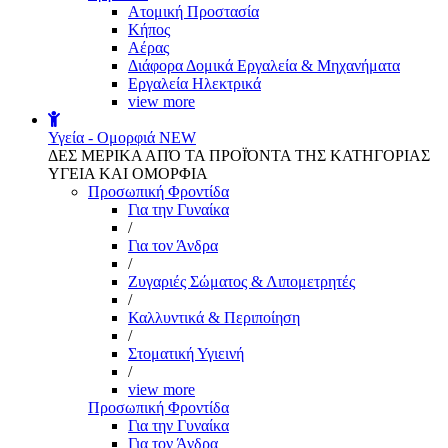
Aτομική Προστασία
Kήπος
Αέρας
Διάφορα Δομικά Εργαλεία & Μηχανήματα
Εργαλεία Ηλεκτρικά
view more
Υγεία - Ομορφιά
NEW
ΔΕΣ ΜΕΡΙΚΑ ΑΠΌ ΤΑ ΠΡΟΪΌΝΤΑ ΤΗΣ ΚΑΤΗΓΟΡΙΑΣ
ΥΓΕΙΑ ΚΑΙ ΟΜΟΡΦΙΑ
Προσωπική Φροντίδα
Για την Γυναίκα
/
Για τον Άνδρα
/
Ζυγαριές Σώματος & Λιπομετρητές
/
Καλλυντικά & Περιποίηση
/
Στοματική Υγιεινή
/
view more
Προσωπική Φροντίδα
Για την Γυναίκα
Για τον Άνδρα