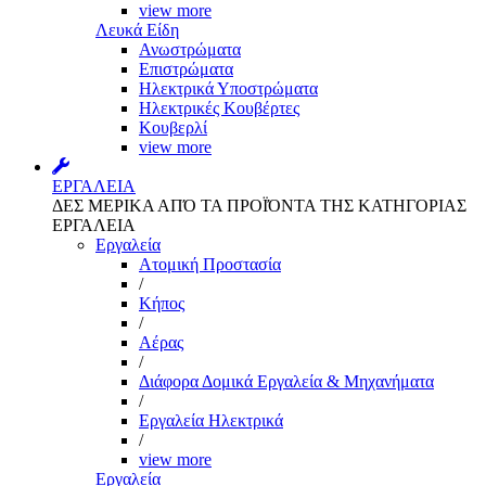
view more
Λευκά Είδη
Ανωστρώματα
Επιστρώματα
Ηλεκτρικά Υποστρώματα
Ηλεκτρικές Κουβέρτες
Κουβερλί
view more
ΕΡΓΑΛΕΙΑ
ΔΕΣ ΜΕΡΙΚΑ ΑΠΌ ΤΑ ΠΡΟΪΌΝΤΑ ΤΗΣ ΚΑΤΗΓΟΡΙΑΣ
ΕΡΓΑΛΕΙΑ
Εργαλεία
Aτομική Προστασία
/
Kήπος
/
Αέρας
/
Διάφορα Δομικά Εργαλεία & Μηχανήματα
/
Εργαλεία Ηλεκτρικά
/
view more
Εργαλεία