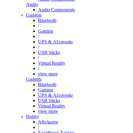
Audio
Audio Components
Gadgets
Bluetooth
/
Gaming
/
UPS & Αξεσουάρ
/
USB Sticks
/
Virtual Reality
/
view more
Gadgets
Bluetooth
Gaming
UPS & Αξεσουάρ
USB Sticks
Virtual Reality
view more
Hobby
Αθλήματα
/
Ελεύθερος Χρόνος