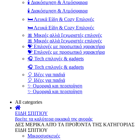
🕯️ Διακόσμηση & Ατμόσφαιρα
🕯️ Διακόσμηση & Ατμόσφαιρα
🛏️ Λευκά Είδη & Cozy Επιλογές
🛏️ Λευκά Είδη & Cozy Επιλογές
🎀 Μικρές αλλά ξεχωριστές επιλογές
🎀 Μικρές αλλά ξεχωριστές επιλογές
💝 Επιλογές με προσωπικό χαρακτήρα
💝 Επιλογές με προσωπικό χαρακτήρα
🎧 Tech επιλογές & gadgets
🎧 Tech επιλογές & gadgets
🎈 Ιδέες για παιδιά
🎈 Ιδέες για παιδιά
✨ Ομορφιά και περιποίηση
✨ Ομορφιά και περιποίηση
All categories
ΕΙΔΗ ΣΠΙΤΙΟΥ
βρείτε τα καλύτερα οικιακά της αγοράς
ΔΕΣ ΜΕΡΙΚΑ ΑΠΌ ΤΑ ΠΡΟΪΌΝΤΑ ΤΗΣ ΚΑΤΗΓΟΡΙΑΣ
ΕΙΔΗ ΣΠΙΤΙΟΥ
Μικροσυσκευές