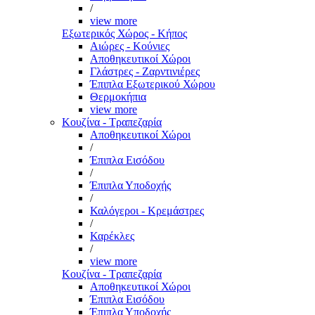
/
view more
Εξωτερικός Χώρος - Κήπος
Αιώρες - Κούνιες
Αποθηκευτικοί Χώροι
Γλάστρες - Ζαρντινιέρες
Έπιπλα Εξωτερικού Χώρου
Θερμοκήπια
view more
Κουζίνα - Τραπεζαρία
Αποθηκευτικοί Χώροι
/
Έπιπλα Εισόδου
/
Έπιπλα Υποδοχής
/
Καλόγεροι - Κρεμάστρες
/
Καρέκλες
/
view more
Κουζίνα - Τραπεζαρία
Αποθηκευτικοί Χώροι
Έπιπλα Εισόδου
Έπιπλα Υποδοχής