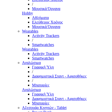
/
Μουσικά Όργανα
Hobby
Αθλήματα
Ελεύθερος Χρόνος
Μουσικά Όργανα
Wearables
Activity Trackers
/
Smartwatches
Wearables
Activity Trackers
Smartwatches
Αναλώσιμα
Γραφική Ύλη
/
Διαφημιστικά Σταντ - Αφισοθήκες
/
Μπαταρίες
Αναλώσιμα
Γραφική Ύλη
Διαφημιστικά Σταντ - Αφισοθήκες
Μπαταρίες
Αξεσουάρ Κινητών - Tablet