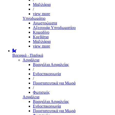
Μαξιλάρια
/
view more
Υπνοδωμάτιο
Ανωστρώματα
Αξεσουάρ Υπνοδωματίου
Κομοδίνο
Κρεβάτια
Μαξιλάρια
view more
Βρεφικά - Παιδικά
Ασφάλεια
Βραχιόλια Ασφαλείας
/
Ενδοεπικοινωνία
/
Προστατευτικά για Μωρά
/
Φωτισμός
Ασφάλεια
Βραχιόλια Ασφαλείας
Ενδοεπικοινωνία
Προστατευτικά για Μωρά