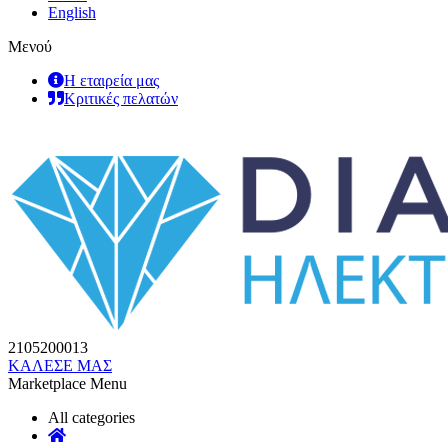
English
Μενού
Η εταιρεία μας
Κριτικές πελατών
2105200013
ΚΑΛΕΣΕ ΜΑΣ
Marketplace Menu
All categories