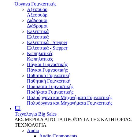
Όργανα Γυμναστικής
Αξεσουάρ
Αξεσουάρ
Διάδρομοι
Διάδρομοι
Ελλειπτικά
Ελλειπτικά
Ελλειπτικά - Stepper
Ελλειπτικά - Stepper
Κωπηλατικές
Κωπηλατικές
Πάγκοι Γυμναστικής
Πάγκοι Γυμναστικής
Παθητική Γυμναστική
Παθητική Γυμναστική
Ποδήλατα Γυμναστικής
Ποδήλατα Γυμναστικής
Πολυόργανα και Μηχανήματα Γυμναστικής
Πολυόργανα και Μηχανήματα Γυμναστικής
Τεχνολογία
Big Sales
ΔΕΣ ΜΕΡΙΚΑ ΑΠΌ ΤΑ ΠΡΟΪΌΝΤΑ ΤΗΣ ΚΑΤΗΓΟΡΙΑΣ
ΤΕΧΝΟΛΟΓΙΑ
Audio
Audio Components