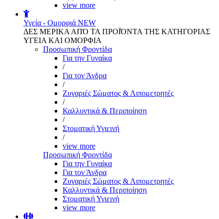
view more
Υγεία - Ομορφιά
NEW
ΔΕΣ ΜΕΡΙΚΑ ΑΠΌ ΤΑ ΠΡΟΪΌΝΤΑ ΤΗΣ ΚΑΤΗΓΟΡΙΑΣ
ΥΓΕΙΑ ΚΑΙ ΟΜΟΡΦΙΑ
Προσωπική Φροντίδα
Για την Γυναίκα
/
Για τον Άνδρα
/
Ζυγαριές Σώματος & Λιπομετρητές
/
Καλλυντικά & Περιποίηση
/
Στοματική Υγιεινή
/
view more
Προσωπική Φροντίδα
Για την Γυναίκα
Για τον Άνδρα
Ζυγαριές Σώματος & Λιπομετρητές
Καλλυντικά & Περιποίηση
Στοματική Υγιεινή
view more