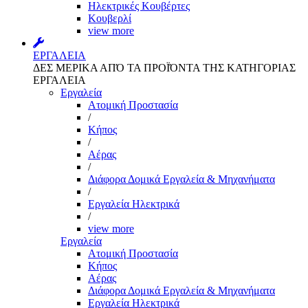
Ηλεκτρικές Κουβέρτες
Κουβερλί
view more
ΕΡΓΑΛΕΙΑ
ΔΕΣ ΜΕΡΙΚΑ ΑΠΌ ΤΑ ΠΡΟΪΌΝΤΑ ΤΗΣ ΚΑΤΗΓΟΡΙΑΣ
ΕΡΓΑΛΕΙΑ
Εργαλεία
Aτομική Προστασία
/
Kήπος
/
Αέρας
/
Διάφορα Δομικά Εργαλεία & Μηχανήματα
/
Εργαλεία Ηλεκτρικά
/
view more
Εργαλεία
Aτομική Προστασία
Kήπος
Αέρας
Διάφορα Δομικά Εργαλεία & Μηχανήματα
Εργαλεία Ηλεκτρικά