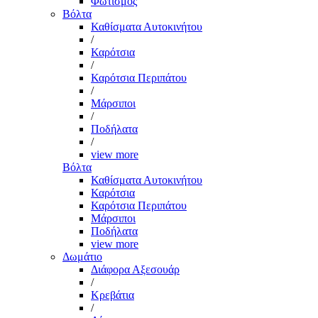
Φωτισμός
Βόλτα
Καθίσματα Αυτοκινήτου
/
Καρότσια
/
Καρότσια Περιπάτου
/
Μάρσιποι
/
Ποδήλατα
/
view more
Βόλτα
Καθίσματα Αυτοκινήτου
Καρότσια
Καρότσια Περιπάτου
Μάρσιποι
Ποδήλατα
view more
Δωμάτιο
Διάφορα Αξεσουάρ
/
Κρεβάτια
/