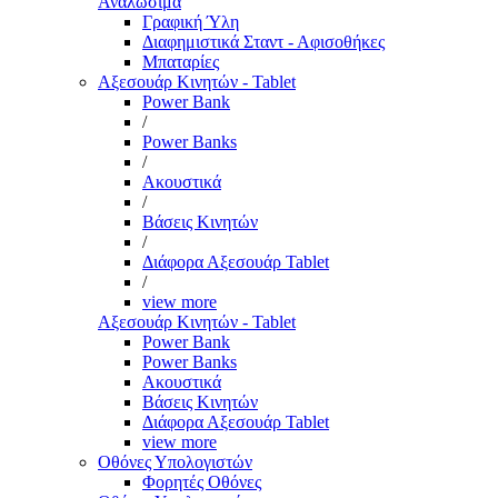
Αναλώσιμα
Γραφική Ύλη
Διαφημιστικά Σταντ - Αφισοθήκες
Μπαταρίες
Αξεσουάρ Κινητών - Tablet
Power Bank
/
Power Banks
/
Ακουστικά
/
Βάσεις Κινητών
/
Διάφορα Αξεσουάρ Tablet
/
view more
Αξεσουάρ Κινητών - Tablet
Power Bank
Power Banks
Ακουστικά
Βάσεις Κινητών
Διάφορα Αξεσουάρ Tablet
view more
Οθόνες Υπολογιστών
Φορητές Οθόνες