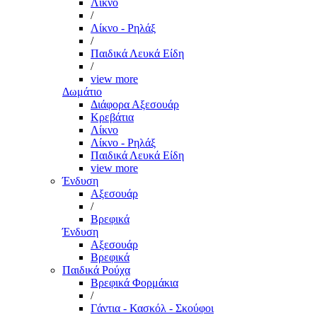
Λίκνο
/
Λίκνο - Ρηλάξ
/
Παιδικά Λευκά Είδη
/
view more
Δωμάτιο
Διάφορα Αξεσουάρ
Κρεβάτια
Λίκνο
Λίκνο - Ρηλάξ
Παιδικά Λευκά Είδη
view more
Ένδυση
Αξεσουάρ
/
Βρεφικά
Ένδυση
Αξεσουάρ
Βρεφικά
Παιδικά Ρούχα
Βρεφικά Φορμάκια
/
Γάντια - Κασκόλ - Σκούφοι