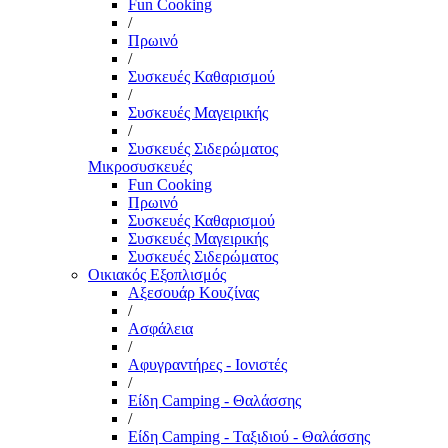
Fun Cooking
/
Πρωινό
/
Συσκευές Καθαρισμού
/
Συσκευές Μαγειρικής
/
Συσκευές Σιδερώματος
Μικροσυσκευές
Fun Cooking
Πρωινό
Συσκευές Καθαρισμού
Συσκευές Μαγειρικής
Συσκευές Σιδερώματος
Οικιακός Εξοπλισμός
Αξεσουάρ Κουζίνας
/
Ασφάλεια
/
Αφυγραντήρες - Ιονιστές
/
Είδη Camping - Θαλάσσης
/
Είδη Camping - Ταξιδιού - Θαλάσσης