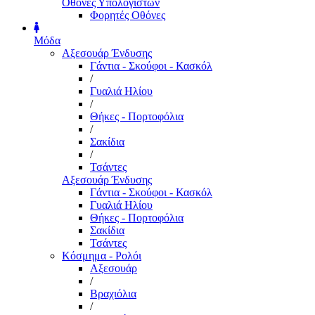
Οθόνες Υπολογιστών
Φορητές Οθόνες
Μόδα
Αξεσουάρ Ένδυσης
Γάντια - Σκούφοι - Κασκόλ
/
Γυαλιά Ηλίου
/
Θήκες - Πορτοφόλια
/
Σακίδια
/
Τσάντες
Αξεσουάρ Ένδυσης
Γάντια - Σκούφοι - Κασκόλ
Γυαλιά Ηλίου
Θήκες - Πορτοφόλια
Σακίδια
Τσάντες
Κόσμημα - Ρολόι
Αξεσουάρ
/
Βραχιόλια
/