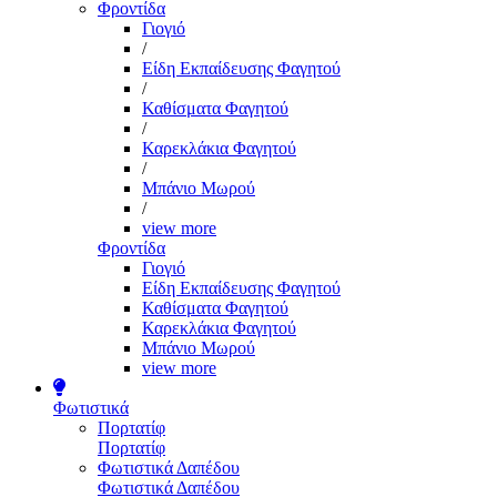
Φροντίδα
Γιογιό
/
Είδη Εκπαίδευσης Φαγητού
/
Καθίσματα Φαγητού
/
Καρεκλάκια Φαγητού
/
Μπάνιο Μωρού
/
view more
Φροντίδα
Γιογιό
Είδη Εκπαίδευσης Φαγητού
Καθίσματα Φαγητού
Καρεκλάκια Φαγητού
Μπάνιο Μωρού
view more
Φωτιστικά
Πορτατίφ
Πορτατίφ
Φωτιστικά Δαπέδου
Φωτιστικά Δαπέδου