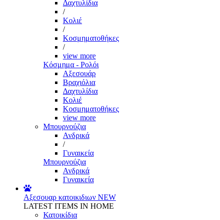
Δαχτυλίδια
/
Κολιέ
/
Κοσμηματοθήκες
/
view more
Κόσμημα - Ρολόι
Αξεσουάρ
Βραχιόλια
Δαχτυλίδια
Κολιέ
Κοσμηματοθήκες
view more
Μπουρνούζια
Ανδρικά
/
Γυναικεία
Μπουρνούζια
Ανδρικά
Γυναικεία
Αξεσουαρ κατοικιδιων
NEW
LATEST ITEMS IN HOME
Κατοικίδια