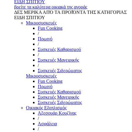
ΕΙΔΗ ΣΠΙΤΙΟΥ
βρείτε τα καλύτερα οικιακά της αγοράς
ΔΕΣ ΜΕΡΙΚΑ ΑΠΌ ΤΑ ΠΡΟΪΌΝΤΑ ΤΗΣ ΚΑΤΗΓΟΡΙΑΣ
ΕΙΔΗ ΣΠΙΤΙΟΥ
Μικροσυσκευές
Fun Cooking
/
Πρωινό
/
Συσκευές Καθαρισμού
/
Συσκευές Μαγειρικής
/
Συσκευές Σιδερώματος
Μικροσυσκευές
Fun Cooking
Πρωινό
Συσκευές Καθαρισμού
Συσκευές Μαγειρικής
Συσκευές Σιδερώματος
Οικιακός Εξοπλισμός
Αξεσουάρ Κουζίνας
/
Ασφάλεια
/