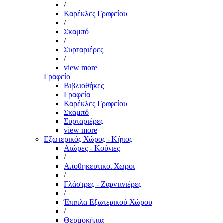
/
Καρέκλες Γραφείου
/
Σκαμπό
/
Συρταριέρες
/
view more
Γραφείο
Βιβλιοθήκες
Γραφεία
Καρέκλες Γραφείου
Σκαμπό
Συρταριέρες
view more
Εξωτερικός Χώρος - Κήπος
Αιώρες - Κούνιες
/
Αποθηκευτικοί Χώροι
/
Γλάστρες - Ζαρντινιέρες
/
Έπιπλα Εξωτερικού Χώρου
/
Θερμοκήπια