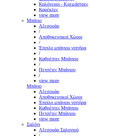
Καλόγεροι - Κρεμάστρες
Καρέκλες
view more
Μπάνιο
Αξεσουάρ
/
Αποθηκευτικοί Χώροι
/
Έπιπλο μπάνιου νιπτήρα
/
Καθρέπτες Μπάνιου
/
Πετσέτες Μπάνιου
/
view more
Μπάνιο
Αξεσουάρ
Αποθηκευτικοί Χώροι
Έπιπλο μπάνιου νιπτήρα
Καθρέπτες Μπάνιου
Πετσέτες Μπάνιου
view more
Σαλόνι
Αξεσουάρ Σαλονιού
/