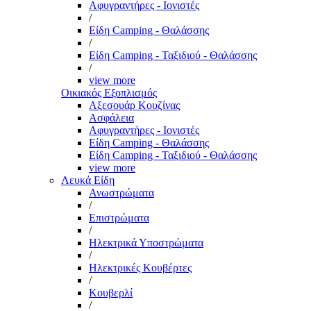
Αφυγραντήρες - Ιονιστές
/
Είδη Camping - Θαλάσσης
/
Είδη Camping - Ταξιδιού - Θαλάσσης
/
view more
Οικιακός Εξοπλισμός
Αξεσουάρ Κουζίνας
Ασφάλεια
Αφυγραντήρες - Ιονιστές
Είδη Camping - Θαλάσσης
Είδη Camping - Ταξιδιού - Θαλάσσης
view more
Λευκά Είδη
Ανωστρώματα
/
Επιστρώματα
/
Ηλεκτρικά Υποστρώματα
/
Ηλεκτρικές Κουβέρτες
/
Κουβερλί
/