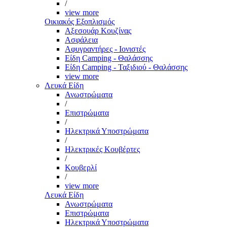
/
view more
Οικιακός Εξοπλισμός
Αξεσουάρ Κουζίνας
Ασφάλεια
Αφυγραντήρες - Ιονιστές
Είδη Camping - Θαλάσσης
Είδη Camping - Ταξιδιού - Θαλάσσης
view more
Λευκά Είδη
Ανωστρώματα
/
Επιστρώματα
/
Ηλεκτρικά Υποστρώματα
/
Ηλεκτρικές Κουβέρτες
/
Κουβερλί
/
view more
Λευκά Είδη
Ανωστρώματα
Επιστρώματα
Ηλεκτρικά Υποστρώματα