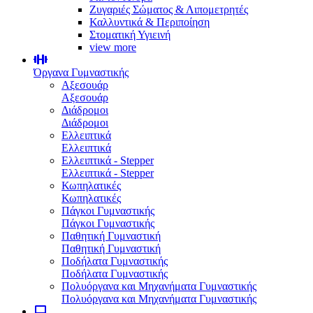
Ζυγαριές Σώματος & Λιπομετρητές
Καλλυντικά & Περιποίηση
Στοματική Υγιεινή
view more
Όργανα Γυμναστικής
Αξεσουάρ
Αξεσουάρ
Διάδρομοι
Διάδρομοι
Ελλειπτικά
Ελλειπτικά
Ελλειπτικά - Stepper
Ελλειπτικά - Stepper
Κωπηλατικές
Κωπηλατικές
Πάγκοι Γυμναστικής
Πάγκοι Γυμναστικής
Παθητική Γυμναστική
Παθητική Γυμναστική
Ποδήλατα Γυμναστικής
Ποδήλατα Γυμναστικής
Πολυόργανα και Μηχανήματα Γυμναστικής
Πολυόργανα και Μηχανήματα Γυμναστικής