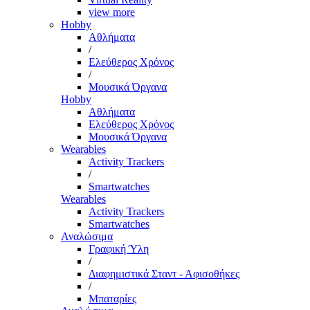
view more
Hobby
Αθλήματα
/
Ελεύθερος Χρόνος
/
Μουσικά Όργανα
Hobby
Αθλήματα
Ελεύθερος Χρόνος
Μουσικά Όργανα
Wearables
Activity Trackers
/
Smartwatches
Wearables
Activity Trackers
Smartwatches
Αναλώσιμα
Γραφική Ύλη
/
Διαφημιστικά Σταντ - Αφισοθήκες
/
Μπαταρίες