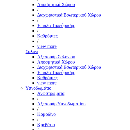
Αποσμητικά Χώρου
/
Διαχωριστικά Εσωτερικού Χώρου
/
Έπιπλα Τηλεόρασης
/
Καθρέφτες
/
view more
Σαλόνι
Αξεσουάρ Σαλονιού
Αποσμητικά Χώρου
Διαχωριστικά Εσωτερικού Χώρου
Έπιπλα Τηλεόρασης
Καθρέφτες
view more
Υπνοδωμάτιο
Ανωστρώματα
/
Αξεσουάρ Υπνοδωματίου
/
Κομοδίνο
/
Κρεβάτια
/