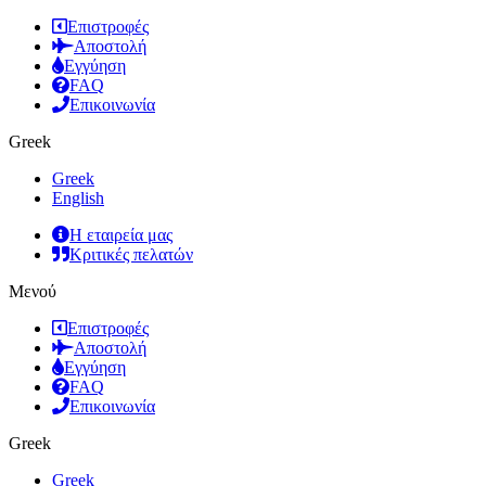
Επιστροφές
Αποστολή
Εγγύηση
FAQ
Επικοινωνία
Greek
Greek
English
Η εταιρεία μας
Κριτικές πελατών
Μενού
Επιστροφές
Αποστολή
Εγγύηση
FAQ
Επικοινωνία
Greek
Greek