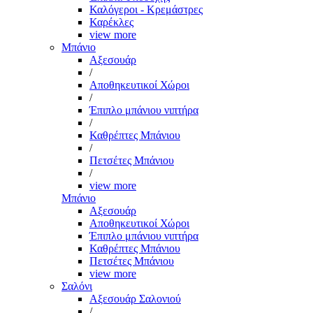
Καλόγεροι - Κρεμάστρες
Καρέκλες
view more
Μπάνιο
Αξεσουάρ
/
Αποθηκευτικοί Χώροι
/
Έπιπλο μπάνιου νιπτήρα
/
Καθρέπτες Μπάνιου
/
Πετσέτες Μπάνιου
/
view more
Μπάνιο
Αξεσουάρ
Αποθηκευτικοί Χώροι
Έπιπλο μπάνιου νιπτήρα
Καθρέπτες Μπάνιου
Πετσέτες Μπάνιου
view more
Σαλόνι
Αξεσουάρ Σαλονιού
/