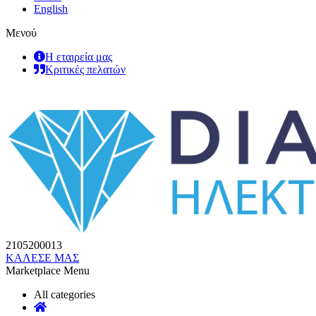
English
Μενού
Η εταιρεία μας
Κριτικές πελατών
2105200013
ΚΑΛΕΣΕ ΜΑΣ
Marketplace Menu
All categories