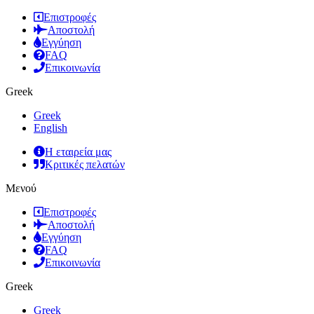
Επιστροφές
Αποστολή
Εγγύηση
FAQ
Επικοινωνία
Greek
Greek
English
Η εταιρεία μας
Κριτικές πελατών
Μενού
Επιστροφές
Αποστολή
Εγγύηση
FAQ
Επικοινωνία
Greek
Greek