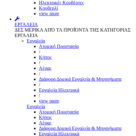
Ηλεκτρικές Κουβέρτες
Κουβερλί
view more
ΕΡΓΑΛΕΙΑ
ΔΕΣ ΜΕΡΙΚΑ ΑΠΌ ΤΑ ΠΡΟΪΌΝΤΑ ΤΗΣ ΚΑΤΗΓΟΡΙΑΣ
ΕΡΓΑΛΕΙΑ
Εργαλεία
Aτομική Προστασία
/
Kήπος
/
Αέρας
/
Διάφορα Δομικά Εργαλεία & Μηχανήματα
/
Εργαλεία Ηλεκτρικά
/
view more
Εργαλεία
Aτομική Προστασία
Kήπος
Αέρας
Διάφορα Δομικά Εργαλεία & Μηχανήματα
Εργαλεία Ηλεκτρικά