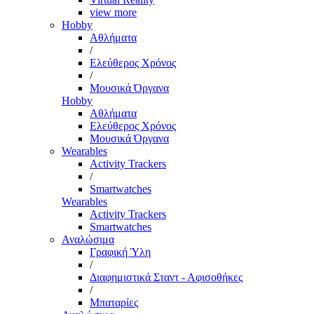
view more
Hobby
Αθλήματα
/
Ελεύθερος Χρόνος
/
Μουσικά Όργανα
Hobby
Αθλήματα
Ελεύθερος Χρόνος
Μουσικά Όργανα
Wearables
Activity Trackers
/
Smartwatches
Wearables
Activity Trackers
Smartwatches
Αναλώσιμα
Γραφική Ύλη
/
Διαφημιστικά Σταντ - Αφισοθήκες
/
Μπαταρίες