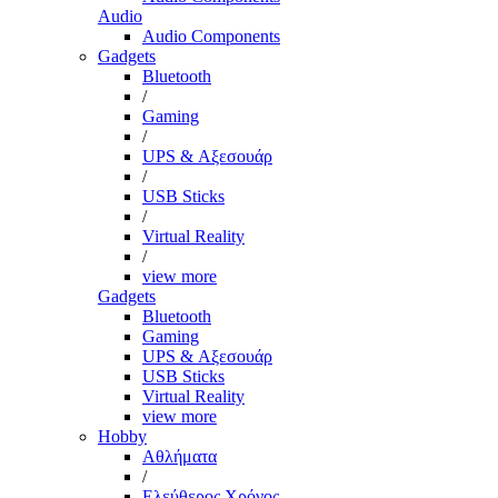
Audio
Audio Components
Gadgets
Bluetooth
/
Gaming
/
UPS & Αξεσουάρ
/
USB Sticks
/
Virtual Reality
/
view more
Gadgets
Bluetooth
Gaming
UPS & Αξεσουάρ
USB Sticks
Virtual Reality
view more
Hobby
Αθλήματα
/
Ελεύθερος Χρόνος