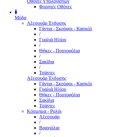
Οθόνες Υπολογιστών
Φορητές Οθόνες
Μόδα
Αξεσουάρ Ένδυσης
Γάντια - Σκούφοι - Κασκόλ
/
Γυαλιά Ηλίου
/
Θήκες - Πορτοφόλια
/
Σακίδια
/
Τσάντες
Αξεσουάρ Ένδυσης
Γάντια - Σκούφοι - Κασκόλ
Γυαλιά Ηλίου
Θήκες - Πορτοφόλια
Σακίδια
Τσάντες
Κόσμημα - Ρολόι
Αξεσουάρ
/
Βραχιόλια
/