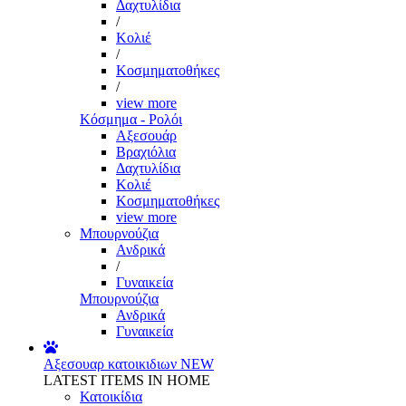
Δαχτυλίδια
/
Κολιέ
/
Κοσμηματοθήκες
/
view more
Κόσμημα - Ρολόι
Αξεσουάρ
Βραχιόλια
Δαχτυλίδια
Κολιέ
Κοσμηματοθήκες
view more
Μπουρνούζια
Ανδρικά
/
Γυναικεία
Μπουρνούζια
Ανδρικά
Γυναικεία
Αξεσουαρ κατοικιδιων
NEW
LATEST ITEMS IN HOME
Κατοικίδια