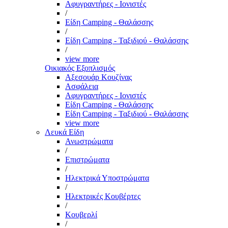
Αφυγραντήρες - Ιονιστές
/
Είδη Camping - Θαλάσσης
/
Είδη Camping - Ταξιδιού - Θαλάσσης
/
view more
Οικιακός Εξοπλισμός
Αξεσουάρ Κουζίνας
Ασφάλεια
Αφυγραντήρες - Ιονιστές
Είδη Camping - Θαλάσσης
Είδη Camping - Ταξιδιού - Θαλάσσης
view more
Λευκά Είδη
Ανωστρώματα
/
Επιστρώματα
/
Ηλεκτρικά Υποστρώματα
/
Ηλεκτρικές Κουβέρτες
/
Κουβερλί
/