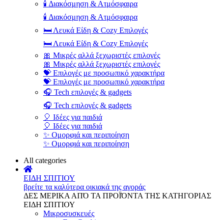
🕯️ Διακόσμηση & Ατμόσφαιρα
🕯️ Διακόσμηση & Ατμόσφαιρα
🛏️ Λευκά Είδη & Cozy Επιλογές
🛏️ Λευκά Είδη & Cozy Επιλογές
🎀 Μικρές αλλά ξεχωριστές επιλογές
🎀 Μικρές αλλά ξεχωριστές επιλογές
💝 Επιλογές με προσωπικό χαρακτήρα
💝 Επιλογές με προσωπικό χαρακτήρα
🎧 Tech επιλογές & gadgets
🎧 Tech επιλογές & gadgets
🎈 Ιδέες για παιδιά
🎈 Ιδέες για παιδιά
✨ Ομορφιά και περιποίηση
✨ Ομορφιά και περιποίηση
All categories
ΕΙΔΗ ΣΠΙΤΙΟΥ
βρείτε τα καλύτερα οικιακά της αγοράς
ΔΕΣ ΜΕΡΙΚΑ ΑΠΌ ΤΑ ΠΡΟΪΌΝΤΑ ΤΗΣ ΚΑΤΗΓΟΡΙΑΣ
ΕΙΔΗ ΣΠΙΤΙΟΥ
Μικροσυσκευές