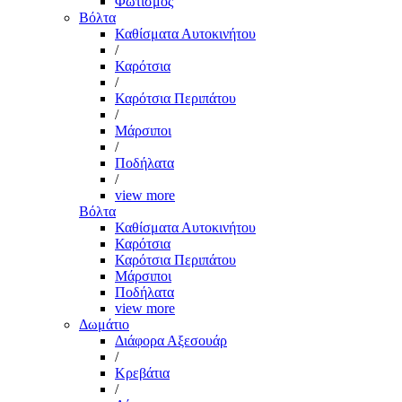
Φωτισμός
Βόλτα
Καθίσματα Αυτοκινήτου
/
Καρότσια
/
Καρότσια Περιπάτου
/
Μάρσιποι
/
Ποδήλατα
/
view more
Βόλτα
Καθίσματα Αυτοκινήτου
Καρότσια
Καρότσια Περιπάτου
Μάρσιποι
Ποδήλατα
view more
Δωμάτιο
Διάφορα Αξεσουάρ
/
Κρεβάτια
/