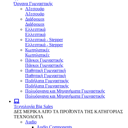
Όργανα Γυμναστικής
Αξεσουάρ
Αξεσουάρ
Διάδρομοι
Διάδρομοι
Ελλειπτικά
Ελλειπτικά
Ελλειπτικά - Stepper
Ελλειπτικά - Stepper
Κωπηλατικές
Κωπηλατικές
Πάγκοι Γυμναστικής
Πάγκοι Γυμναστικής
Παθητική Γυμναστική
Παθητική Γυμναστική
Ποδήλατα Γυμναστικής
Ποδήλατα Γυμναστικής
Πολυόργανα και Μηχανήματα Γυμναστικής
Πολυόργανα και Μηχανήματα Γυμναστικής
Τεχνολογία
Big Sales
ΔΕΣ ΜΕΡΙΚΑ ΑΠΌ ΤΑ ΠΡΟΪΌΝΤΑ ΤΗΣ ΚΑΤΗΓΟΡΙΑΣ
ΤΕΧΝΟΛΟΓΙΑ
Audio
Audio Components