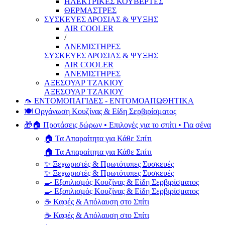
ΗΛΕΚΤΡΙΚΕΣ ΚΟΥΒΕΡΤΕΣ
ΘΕΡΜΑΣΤΡΕΣ
ΣΥΣΚΕΥΕΣ ΔΡΟΣΙΑΣ & ΨΥΞΗΣ
AIR COOLER
/
ΑΝΕΜΙΣΤΗΡΕΣ
ΣΥΣΚΕΥΕΣ ΔΡΟΣΙΑΣ & ΨΥΞΗΣ
AIR COOLER
ΑΝΕΜΙΣΤΗΡΕΣ
ΑΞΕΣΟΥΑΡ ΤΖΑΚΙΟΥ
ΑΞΕΣΟΥΑΡ ΤΖΑΚΙΟΥ
🦟 ΕΝΤΟΜΟΠΑΓΙΔΕΣ - ΕΝΤΟΜΟΑΠΩΘΗΤΙΚΑ
🍽️ Οργάνωση Κουζίνας & Είδη Σερβιρίσματος
🎁🏠 Προτάσεις δώρων • Επιλογές για το σπίτι • Για σένα
🏠 Τα Απαραίτητα για Κάθε Σπίτι
🏠 Τα Απαραίτητα για Κάθε Σπίτι
✨ Ξεχωριστές & Πρωτότυπες Συσκευές
✨ Ξεχωριστές & Πρωτότυπες Συσκευές
🍳 Εξοπλισμός Κουζίνας & Είδη Σερβιρίσματος
🍳 Εξοπλισμός Κουζίνας & Είδη Σερβιρίσματος
☕ Καφές & Απόλαυση στο Σπίτι
☕ Καφές & Απόλαυση στο Σπίτι