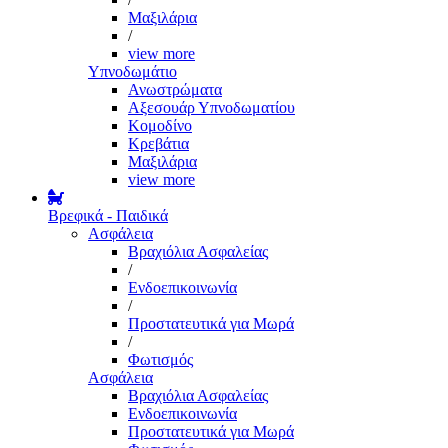
Μαξιλάρια
/
view more
Υπνοδωμάτιο
Ανωστρώματα
Αξεσουάρ Υπνοδωματίου
Κομοδίνο
Κρεβάτια
Μαξιλάρια
view more
Βρεφικά - Παιδικά
Ασφάλεια
Βραχιόλια Ασφαλείας
/
Ενδοεπικοινωνία
/
Προστατευτικά για Μωρά
/
Φωτισμός
Ασφάλεια
Βραχιόλια Ασφαλείας
Ενδοεπικοινωνία
Προστατευτικά για Μωρά