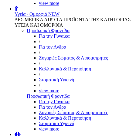
view more
Υγεία - Ομορφιά
NEW
ΔΕΣ ΜΕΡΙΚΑ ΑΠΌ ΤΑ ΠΡΟΪΌΝΤΑ ΤΗΣ ΚΑΤΗΓΟΡΙΑΣ
ΥΓΕΙΑ ΚΑΙ ΟΜΟΡΦΙΑ
Προσωπική Φροντίδα
Για την Γυναίκα
/
Για τον Άνδρα
/
Ζυγαριές Σώματος & Λιπομετρητές
/
Καλλυντικά & Περιποίηση
/
Στοματική Υγιεινή
/
view more
Προσωπική Φροντίδα
Για την Γυναίκα
Για τον Άνδρα
Ζυγαριές Σώματος & Λιπομετρητές
Καλλυντικά & Περιποίηση
Στοματική Υγιεινή
view more