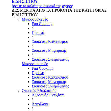
ΕΙΔΗ ΣΠΙΤΙΟΥ
βρείτε τα καλύτερα οικιακά της αγοράς
ΔΕΣ ΜΕΡΙΚΑ ΑΠΌ ΤΑ ΠΡΟΪΌΝΤΑ ΤΗΣ ΚΑΤΗΓΟΡΙΑΣ
ΕΙΔΗ ΣΠΙΤΙΟΥ
Μικροσυσκευές
Fun Cooking
/
Πρωινό
/
Συσκευές Καθαρισμού
/
Συσκευές Μαγειρικής
/
Συσκευές Σιδερώματος
Μικροσυσκευές
Fun Cooking
Πρωινό
Συσκευές Καθαρισμού
Συσκευές Μαγειρικής
Συσκευές Σιδερώματος
Οικιακός Εξοπλισμός
Αξεσουάρ Κουζίνας
/
Ασφάλεια
/