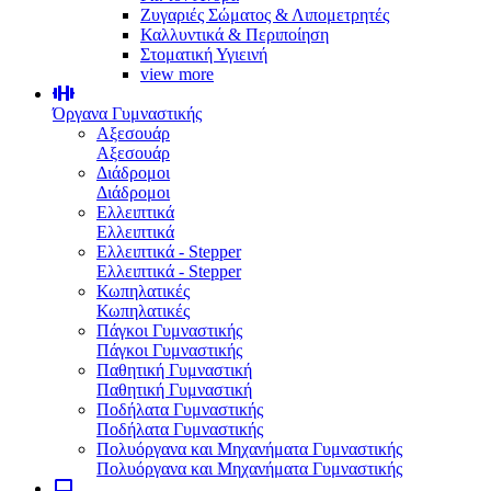
Ζυγαριές Σώματος & Λιπομετρητές
Καλλυντικά & Περιποίηση
Στοματική Υγιεινή
view more
Όργανα Γυμναστικής
Αξεσουάρ
Αξεσουάρ
Διάδρομοι
Διάδρομοι
Ελλειπτικά
Ελλειπτικά
Ελλειπτικά - Stepper
Ελλειπτικά - Stepper
Κωπηλατικές
Κωπηλατικές
Πάγκοι Γυμναστικής
Πάγκοι Γυμναστικής
Παθητική Γυμναστική
Παθητική Γυμναστική
Ποδήλατα Γυμναστικής
Ποδήλατα Γυμναστικής
Πολυόργανα και Μηχανήματα Γυμναστικής
Πολυόργανα και Μηχανήματα Γυμναστικής