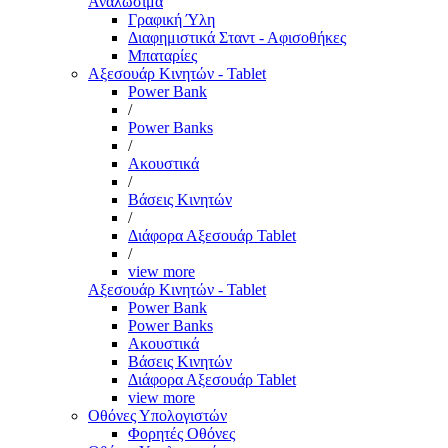
Αναλώσιμα
Γραφική Ύλη
Διαφημιστικά Σταντ - Αφισοθήκες
Μπαταρίες
Αξεσουάρ Κινητών - Tablet
Power Bank
/
Power Banks
/
Ακουστικά
/
Βάσεις Κινητών
/
Διάφορα Αξεσουάρ Tablet
/
view more
Αξεσουάρ Κινητών - Tablet
Power Bank
Power Banks
Ακουστικά
Βάσεις Κινητών
Διάφορα Αξεσουάρ Tablet
view more
Οθόνες Υπολογιστών
Φορητές Οθόνες