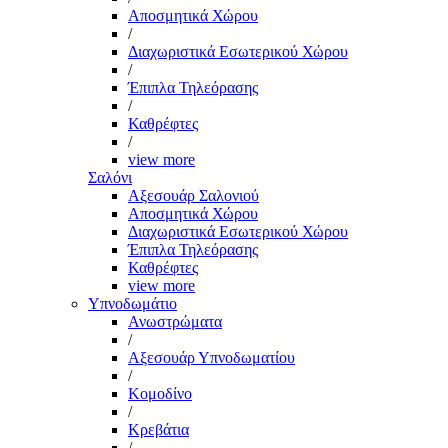
Αποσμητικά Χώρου
/
Διαχωριστικά Εσωτερικού Χώρου
/
Έπιπλα Τηλεόρασης
/
Καθρέφτες
/
view more
Σαλόνι
Αξεσουάρ Σαλονιού
Αποσμητικά Χώρου
Διαχωριστικά Εσωτερικού Χώρου
Έπιπλα Τηλεόρασης
Καθρέφτες
view more
Υπνοδωμάτιο
Ανωστρώματα
/
Αξεσουάρ Υπνοδωματίου
/
Κομοδίνο
/
Κρεβάτια
/