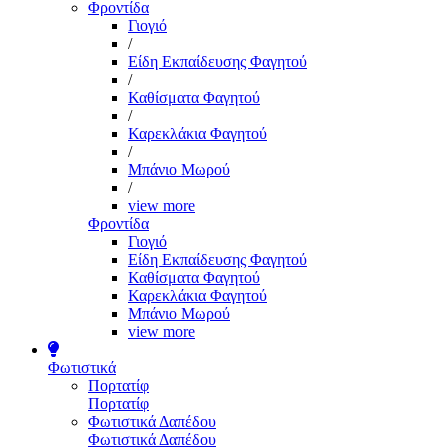
Φροντίδα
Γιογιό
/
Είδη Εκπαίδευσης Φαγητού
/
Καθίσματα Φαγητού
/
Καρεκλάκια Φαγητού
/
Μπάνιο Μωρού
/
view more
Φροντίδα
Γιογιό
Είδη Εκπαίδευσης Φαγητού
Καθίσματα Φαγητού
Καρεκλάκια Φαγητού
Μπάνιο Μωρού
view more
Φωτιστικά
Πορτατίφ
Πορτατίφ
Φωτιστικά Δαπέδου
Φωτιστικά Δαπέδου