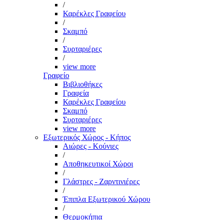
/
Καρέκλες Γραφείου
/
Σκαμπό
/
Συρταριέρες
/
view more
Γραφείο
Βιβλιοθήκες
Γραφεία
Καρέκλες Γραφείου
Σκαμπό
Συρταριέρες
view more
Εξωτερικός Χώρος - Κήπος
Αιώρες - Κούνιες
/
Αποθηκευτικοί Χώροι
/
Γλάστρες - Ζαρντινιέρες
/
Έπιπλα Εξωτερικού Χώρου
/
Θερμοκήπια