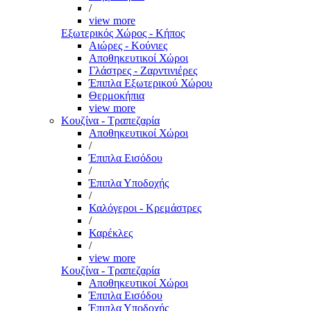
/
view more
Εξωτερικός Χώρος - Κήπος
Αιώρες - Κούνιες
Αποθηκευτικοί Χώροι
Γλάστρες - Ζαρντινιέρες
Έπιπλα Εξωτερικού Χώρου
Θερμοκήπια
view more
Κουζίνα - Τραπεζαρία
Αποθηκευτικοί Χώροι
/
Έπιπλα Εισόδου
/
Έπιπλα Υποδοχής
/
Καλόγεροι - Κρεμάστρες
/
Καρέκλες
/
view more
Κουζίνα - Τραπεζαρία
Αποθηκευτικοί Χώροι
Έπιπλα Εισόδου
Έπιπλα Υποδοχής