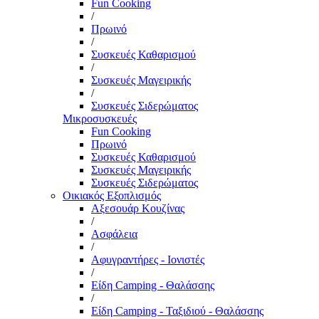
Fun Cooking
/
Πρωινό
/
Συσκευές Καθαρισμού
/
Συσκευές Μαγειρικής
/
Συσκευές Σιδερώματος
Μικροσυσκευές
Fun Cooking
Πρωινό
Συσκευές Καθαρισμού
Συσκευές Μαγειρικής
Συσκευές Σιδερώματος
Οικιακός Εξοπλισμός
Αξεσουάρ Κουζίνας
/
Ασφάλεια
/
Αφυγραντήρες - Ιονιστές
/
Είδη Camping - Θαλάσσης
/
Είδη Camping - Ταξιδιού - Θαλάσσης