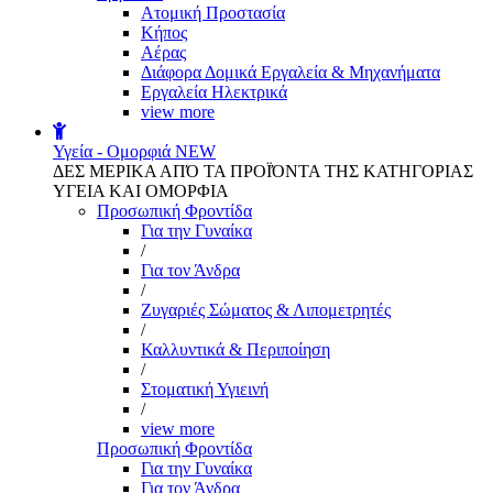
Aτομική Προστασία
Kήπος
Αέρας
Διάφορα Δομικά Εργαλεία & Μηχανήματα
Εργαλεία Ηλεκτρικά
view more
Υγεία - Ομορφιά
NEW
ΔΕΣ ΜΕΡΙΚΑ ΑΠΌ ΤΑ ΠΡΟΪΌΝΤΑ ΤΗΣ ΚΑΤΗΓΟΡΙΑΣ
ΥΓΕΙΑ ΚΑΙ ΟΜΟΡΦΙΑ
Προσωπική Φροντίδα
Για την Γυναίκα
/
Για τον Άνδρα
/
Ζυγαριές Σώματος & Λιπομετρητές
/
Καλλυντικά & Περιποίηση
/
Στοματική Υγιεινή
/
view more
Προσωπική Φροντίδα
Για την Γυναίκα
Για τον Άνδρα