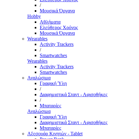
/
Μουσικά Όργανα
Hobby
Αθλήματα
Ελεύθερος Χρόνος
Μουσικά Όργανα
Wearables
Activity Trackers
/
Smartwatches
Wearables
Activity Trackers
Smartwatches
Αναλώσιμα
Γραφική Ύλη
/
Διαφημιστικά Σταντ - Αφισοθήκες
/
Μπαταρίες
Αναλώσιμα
Γραφική Ύλη
Διαφημιστικά Σταντ - Αφισοθήκες
Μπαταρίες
Αξεσουάρ Κινητών - Tablet