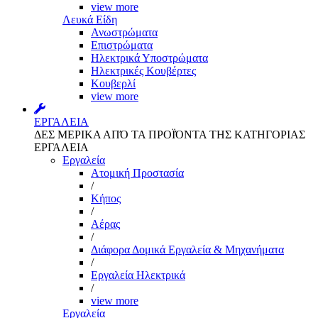
view more
Λευκά Είδη
Ανωστρώματα
Επιστρώματα
Ηλεκτρικά Υποστρώματα
Ηλεκτρικές Κουβέρτες
Κουβερλί
view more
ΕΡΓΑΛΕΙΑ
ΔΕΣ ΜΕΡΙΚΑ ΑΠΌ ΤΑ ΠΡΟΪΌΝΤΑ ΤΗΣ ΚΑΤΗΓΟΡΙΑΣ
ΕΡΓΑΛΕΙΑ
Εργαλεία
Aτομική Προστασία
/
Kήπος
/
Αέρας
/
Διάφορα Δομικά Εργαλεία & Μηχανήματα
/
Εργαλεία Ηλεκτρικά
/
view more
Εργαλεία