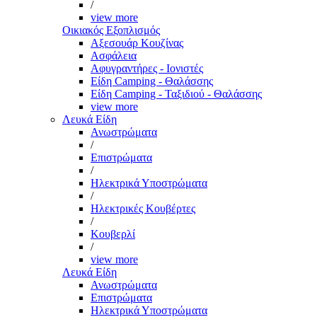
/
view more
Οικιακός Εξοπλισμός
Αξεσουάρ Κουζίνας
Ασφάλεια
Αφυγραντήρες - Ιονιστές
Είδη Camping - Θαλάσσης
Είδη Camping - Ταξιδιού - Θαλάσσης
view more
Λευκά Είδη
Ανωστρώματα
/
Επιστρώματα
/
Ηλεκτρικά Υποστρώματα
/
Ηλεκτρικές Κουβέρτες
/
Κουβερλί
/
view more
Λευκά Είδη
Ανωστρώματα
Επιστρώματα
Ηλεκτρικά Υποστρώματα