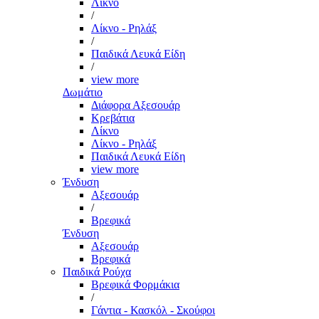
Λίκνο
/
Λίκνο - Ρηλάξ
/
Παιδικά Λευκά Είδη
/
view more
Δωμάτιο
Διάφορα Αξεσουάρ
Κρεβάτια
Λίκνο
Λίκνο - Ρηλάξ
Παιδικά Λευκά Είδη
view more
Ένδυση
Αξεσουάρ
/
Βρεφικά
Ένδυση
Αξεσουάρ
Βρεφικά
Παιδικά Ρούχα
Βρεφικά Φορμάκια
/
Γάντια - Κασκόλ - Σκούφοι