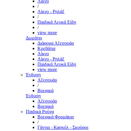
Λίκνο
/
Λίκνο - Ρηλάξ
/
Παιδικά Λευκά Είδη
/
view more
Δωμάτιο
Διάφορα Αξεσουάρ
Κρεβάτια
Λίκνο
Λίκνο - Ρηλάξ
Παιδικά Λευκά Είδη
view more
Ένδυση
Αξεσουάρ
/
Βρεφικά
Ένδυση
Αξεσουάρ
Βρεφικά
Παιδικά Ρούχα
Βρεφικά Φορμάκια
/
Γάντια - Κασκόλ - Σκούφοι