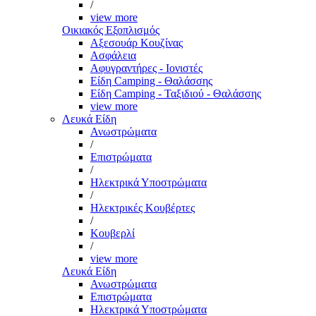
/
view more
Οικιακός Εξοπλισμός
Αξεσουάρ Κουζίνας
Ασφάλεια
Αφυγραντήρες - Ιονιστές
Είδη Camping - Θαλάσσης
Είδη Camping - Ταξιδιού - Θαλάσσης
view more
Λευκά Είδη
Ανωστρώματα
/
Επιστρώματα
/
Ηλεκτρικά Υποστρώματα
/
Ηλεκτρικές Κουβέρτες
/
Κουβερλί
/
view more
Λευκά Είδη
Ανωστρώματα
Επιστρώματα
Ηλεκτρικά Υποστρώματα