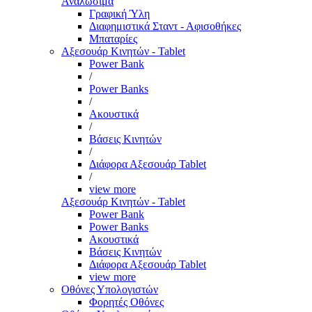
Αναλώσιμα
Γραφική Ύλη
Διαφημιστικά Σταντ - Αφισοθήκες
Μπαταρίες
Αξεσουάρ Κινητών - Tablet
Power Bank
/
Power Banks
/
Ακουστικά
/
Βάσεις Κινητών
/
Διάφορα Αξεσουάρ Tablet
/
view more
Αξεσουάρ Κινητών - Tablet
Power Bank
Power Banks
Ακουστικά
Βάσεις Κινητών
Διάφορα Αξεσουάρ Tablet
view more
Οθόνες Υπολογιστών
Φορητές Οθόνες