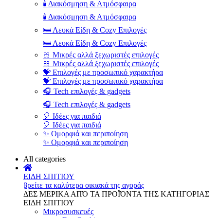
🕯️ Διακόσμηση & Ατμόσφαιρα
🕯️ Διακόσμηση & Ατμόσφαιρα
🛏️ Λευκά Είδη & Cozy Επιλογές
🛏️ Λευκά Είδη & Cozy Επιλογές
🎀 Μικρές αλλά ξεχωριστές επιλογές
🎀 Μικρές αλλά ξεχωριστές επιλογές
💝 Επιλογές με προσωπικό χαρακτήρα
💝 Επιλογές με προσωπικό χαρακτήρα
🎧 Tech επιλογές & gadgets
🎧 Tech επιλογές & gadgets
🎈 Ιδέες για παιδιά
🎈 Ιδέες για παιδιά
✨ Ομορφιά και περιποίηση
✨ Ομορφιά και περιποίηση
All categories
ΕΙΔΗ ΣΠΙΤΙΟΥ
βρείτε τα καλύτερα οικιακά της αγοράς
ΔΕΣ ΜΕΡΙΚΑ ΑΠΌ ΤΑ ΠΡΟΪΌΝΤΑ ΤΗΣ ΚΑΤΗΓΟΡΙΑΣ
ΕΙΔΗ ΣΠΙΤΙΟΥ
Μικροσυσκευές