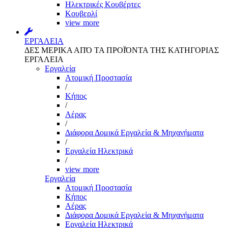
Ηλεκτρικές Κουβέρτες
Κουβερλί
view more
ΕΡΓΑΛΕΙΑ
ΔΕΣ ΜΕΡΙΚΑ ΑΠΌ ΤΑ ΠΡΟΪΌΝΤΑ ΤΗΣ ΚΑΤΗΓΟΡΙΑΣ
ΕΡΓΑΛΕΙΑ
Εργαλεία
Aτομική Προστασία
/
Kήπος
/
Αέρας
/
Διάφορα Δομικά Εργαλεία & Μηχανήματα
/
Εργαλεία Ηλεκτρικά
/
view more
Εργαλεία
Aτομική Προστασία
Kήπος
Αέρας
Διάφορα Δομικά Εργαλεία & Μηχανήματα
Εργαλεία Ηλεκτρικά