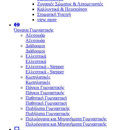
Ζυγαριές Σώματος & Λιπομετρητές
Καλλυντικά & Περιποίηση
Στοματική Υγιεινή
view more
Όργανα Γυμναστικής
Αξεσουάρ
Αξεσουάρ
Διάδρομοι
Διάδρομοι
Ελλειπτικά
Ελλειπτικά
Ελλειπτικά - Stepper
Ελλειπτικά - Stepper
Κωπηλατικές
Κωπηλατικές
Πάγκοι Γυμναστικής
Πάγκοι Γυμναστικής
Παθητική Γυμναστική
Παθητική Γυμναστική
Ποδήλατα Γυμναστικής
Ποδήλατα Γυμναστικής
Πολυόργανα και Μηχανήματα Γυμναστικής
Πολυόργανα και Μηχανήματα Γυμναστικής