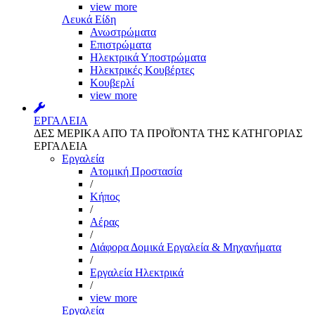
view more
Λευκά Είδη
Ανωστρώματα
Επιστρώματα
Ηλεκτρικά Υποστρώματα
Ηλεκτρικές Κουβέρτες
Κουβερλί
view more
ΕΡΓΑΛΕΙΑ
ΔΕΣ ΜΕΡΙΚΑ ΑΠΌ ΤΑ ΠΡΟΪΌΝΤΑ ΤΗΣ ΚΑΤΗΓΟΡΙΑΣ
ΕΡΓΑΛΕΙΑ
Εργαλεία
Aτομική Προστασία
/
Kήπος
/
Αέρας
/
Διάφορα Δομικά Εργαλεία & Μηχανήματα
/
Εργαλεία Ηλεκτρικά
/
view more
Εργαλεία