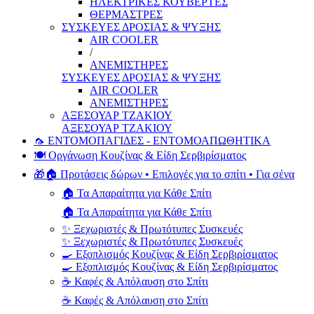
ΗΛΕΚΤΡΙΚΕΣ ΚΟΥΒΕΡΤΕΣ
ΘΕΡΜΑΣΤΡΕΣ
ΣΥΣΚΕΥΕΣ ΔΡΟΣΙΑΣ & ΨΥΞΗΣ
AIR COOLER
/
ΑΝΕΜΙΣΤΗΡΕΣ
ΣΥΣΚΕΥΕΣ ΔΡΟΣΙΑΣ & ΨΥΞΗΣ
AIR COOLER
ΑΝΕΜΙΣΤΗΡΕΣ
ΑΞΕΣΟΥΑΡ ΤΖΑΚΙΟΥ
ΑΞΕΣΟΥΑΡ ΤΖΑΚΙΟΥ
🦟 ΕΝΤΟΜΟΠΑΓΙΔΕΣ - ΕΝΤΟΜΟΑΠΩΘΗΤΙΚΑ
🍽️ Οργάνωση Κουζίνας & Είδη Σερβιρίσματος
🎁🏠 Προτάσεις δώρων • Επιλογές για το σπίτι • Για σένα
🏠 Τα Απαραίτητα για Κάθε Σπίτι
🏠 Τα Απαραίτητα για Κάθε Σπίτι
✨ Ξεχωριστές & Πρωτότυπες Συσκευές
✨ Ξεχωριστές & Πρωτότυπες Συσκευές
🍳 Εξοπλισμός Κουζίνας & Είδη Σερβιρίσματος
🍳 Εξοπλισμός Κουζίνας & Είδη Σερβιρίσματος
☕ Καφές & Απόλαυση στο Σπίτι
☕ Καφές & Απόλαυση στο Σπίτι