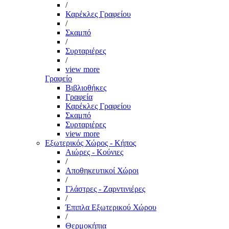
/
Καρέκλες Γραφείου
/
Σκαμπό
/
Συρταριέρες
/
view more
Γραφείο
Βιβλιοθήκες
Γραφεία
Καρέκλες Γραφείου
Σκαμπό
Συρταριέρες
view more
Εξωτερικός Χώρος - Κήπος
Αιώρες - Κούνιες
/
Αποθηκευτικοί Χώροι
/
Γλάστρες - Ζαρντινιέρες
/
Έπιπλα Εξωτερικού Χώρου
/
Θερμοκήπια