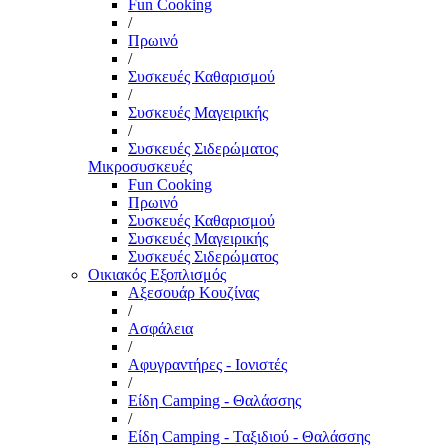
Fun Cooking
/
Πρωινό
/
Συσκευές Καθαρισμού
/
Συσκευές Μαγειρικής
/
Συσκευές Σιδερώματος
Μικροσυσκευές
Fun Cooking
Πρωινό
Συσκευές Καθαρισμού
Συσκευές Μαγειρικής
Συσκευές Σιδερώματος
Οικιακός Εξοπλισμός
Αξεσουάρ Κουζίνας
/
Ασφάλεια
/
Αφυγραντήρες - Ιονιστές
/
Είδη Camping - Θαλάσσης
/
Είδη Camping - Ταξιδιού - Θαλάσσης