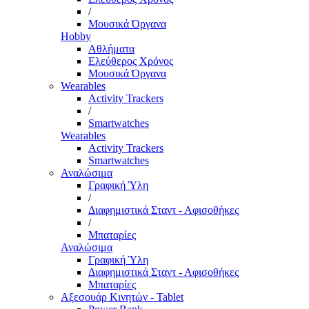
/
Μουσικά Όργανα
Hobby
Αθλήματα
Ελεύθερος Χρόνος
Μουσικά Όργανα
Wearables
Activity Trackers
/
Smartwatches
Wearables
Activity Trackers
Smartwatches
Αναλώσιμα
Γραφική Ύλη
/
Διαφημιστικά Σταντ - Αφισοθήκες
/
Μπαταρίες
Αναλώσιμα
Γραφική Ύλη
Διαφημιστικά Σταντ - Αφισοθήκες
Μπαταρίες
Αξεσουάρ Κινητών - Tablet