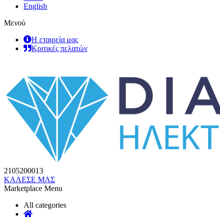
English
Μενού
Η εταιρεία μας
Κριτικές πελατών
2105200013
ΚΑΛΕΣΕ ΜΑΣ
Marketplace Menu
All categories