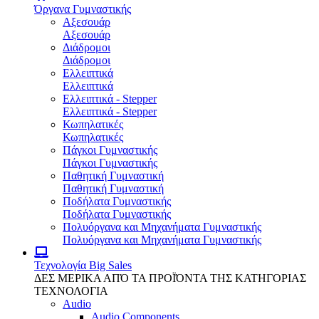
Όργανα Γυμναστικής
Αξεσουάρ
Αξεσουάρ
Διάδρομοι
Διάδρομοι
Ελλειπτικά
Ελλειπτικά
Ελλειπτικά - Stepper
Ελλειπτικά - Stepper
Κωπηλατικές
Κωπηλατικές
Πάγκοι Γυμναστικής
Πάγκοι Γυμναστικής
Παθητική Γυμναστική
Παθητική Γυμναστική
Ποδήλατα Γυμναστικής
Ποδήλατα Γυμναστικής
Πολυόργανα και Μηχανήματα Γυμναστικής
Πολυόργανα και Μηχανήματα Γυμναστικής
Τεχνολογία
Big Sales
ΔΕΣ ΜΕΡΙΚΑ ΑΠΌ ΤΑ ΠΡΟΪΌΝΤΑ ΤΗΣ ΚΑΤΗΓΟΡΙΑΣ
ΤΕΧΝΟΛΟΓΙΑ
Audio
Audio Components