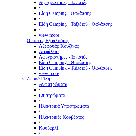
Αφυγραντήρες - Ιονιστές
/
Είδη Camping - Θαλάσσης
/
Είδη Camping - Ταξιδιού - Θαλάσσης
/
view more
Οικιακός Εξοπλισμός
Αξεσουάρ Κουζίνας
Ασφάλεια
Αφυγραντήρες - Ιονιστές
Είδη Camping - Θαλάσσης
Είδη Camping - Ταξιδιού - Θαλάσσης
view more
Λευκά Είδη
Ανωστρώματα
/
Επιστρώματα
/
Ηλεκτρικά Υποστρώματα
/
Ηλεκτρικές Κουβέρτες
/
Κουβερλί
/