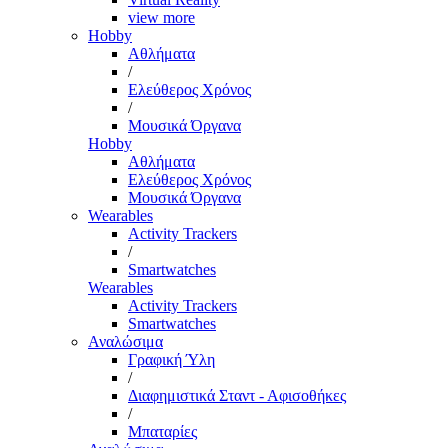
view more
Hobby
Αθλήματα
/
Ελεύθερος Χρόνος
/
Μουσικά Όργανα
Hobby
Αθλήματα
Ελεύθερος Χρόνος
Μουσικά Όργανα
Wearables
Activity Trackers
/
Smartwatches
Wearables
Activity Trackers
Smartwatches
Αναλώσιμα
Γραφική Ύλη
/
Διαφημιστικά Σταντ - Αφισοθήκες
/
Μπαταρίες