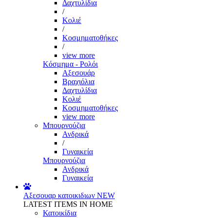
Δαχτυλίδια
/
Κολιέ
/
Κοσμηματοθήκες
/
view more
Κόσμημα - Ρολόι
Αξεσουάρ
Βραχιόλια
Δαχτυλίδια
Κολιέ
Κοσμηματοθήκες
view more
Μπουρνούζια
Ανδρικά
/
Γυναικεία
Μπουρνούζια
Ανδρικά
Γυναικεία
Αξεσουαρ κατοικιδιων
NEW
LATEST ITEMS IN HOME
Κατοικίδια