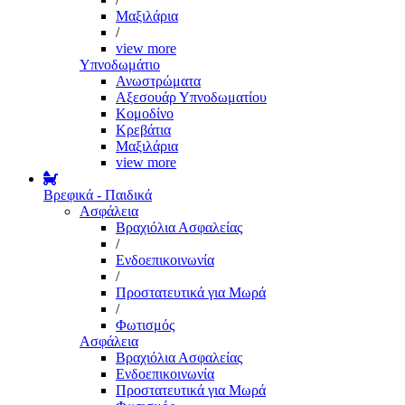
Μαξιλάρια
/
view more
Υπνοδωμάτιο
Ανωστρώματα
Αξεσουάρ Υπνοδωματίου
Κομοδίνο
Κρεβάτια
Μαξιλάρια
view more
Βρεφικά - Παιδικά
Ασφάλεια
Βραχιόλια Ασφαλείας
/
Ενδοεπικοινωνία
/
Προστατευτικά για Μωρά
/
Φωτισμός
Ασφάλεια
Βραχιόλια Ασφαλείας
Ενδοεπικοινωνία
Προστατευτικά για Μωρά