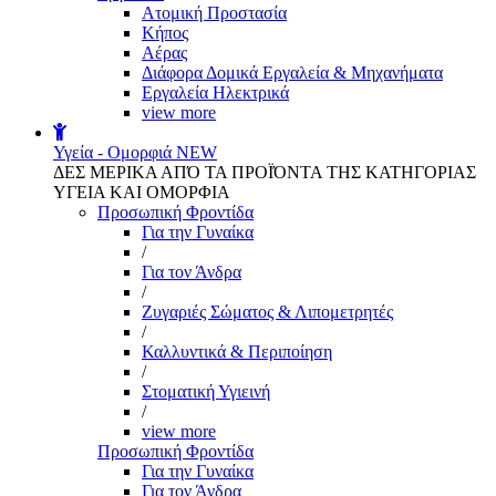
Aτομική Προστασία
Kήπος
Αέρας
Διάφορα Δομικά Εργαλεία & Μηχανήματα
Εργαλεία Ηλεκτρικά
view more
Υγεία - Ομορφιά
NEW
ΔΕΣ ΜΕΡΙΚΑ ΑΠΌ ΤΑ ΠΡΟΪΌΝΤΑ ΤΗΣ ΚΑΤΗΓΟΡΙΑΣ
ΥΓΕΙΑ ΚΑΙ ΟΜΟΡΦΙΑ
Προσωπική Φροντίδα
Για την Γυναίκα
/
Για τον Άνδρα
/
Ζυγαριές Σώματος & Λιπομετρητές
/
Καλλυντικά & Περιποίηση
/
Στοματική Υγιεινή
/
view more
Προσωπική Φροντίδα
Για την Γυναίκα
Για τον Άνδρα