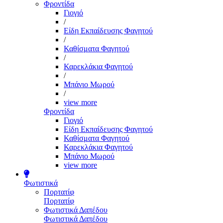
Φροντίδα
Γιογιό
/
Είδη Εκπαίδευσης Φαγητού
/
Καθίσματα Φαγητού
/
Καρεκλάκια Φαγητού
/
Μπάνιο Μωρού
/
view more
Φροντίδα
Γιογιό
Είδη Εκπαίδευσης Φαγητού
Καθίσματα Φαγητού
Καρεκλάκια Φαγητού
Μπάνιο Μωρού
view more
Φωτιστικά
Πορτατίφ
Πορτατίφ
Φωτιστικά Δαπέδου
Φωτιστικά Δαπέδου