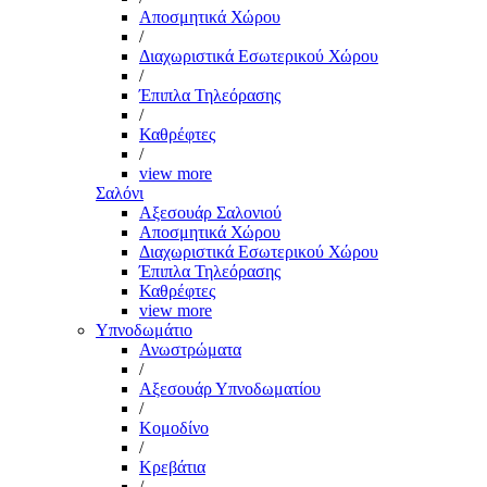
Αποσμητικά Χώρου
/
Διαχωριστικά Εσωτερικού Χώρου
/
Έπιπλα Τηλεόρασης
/
Καθρέφτες
/
view more
Σαλόνι
Αξεσουάρ Σαλονιού
Αποσμητικά Χώρου
Διαχωριστικά Εσωτερικού Χώρου
Έπιπλα Τηλεόρασης
Καθρέφτες
view more
Υπνοδωμάτιο
Ανωστρώματα
/
Αξεσουάρ Υπνοδωματίου
/
Κομοδίνο
/
Κρεβάτια
/