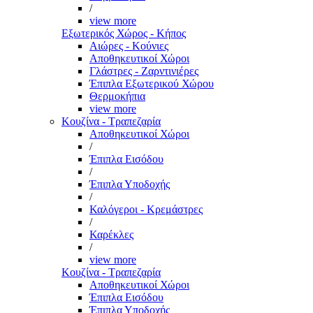
/
view more
Εξωτερικός Χώρος - Κήπος
Αιώρες - Κούνιες
Αποθηκευτικοί Χώροι
Γλάστρες - Ζαρντινιέρες
Έπιπλα Εξωτερικού Χώρου
Θερμοκήπια
view more
Κουζίνα - Τραπεζαρία
Αποθηκευτικοί Χώροι
/
Έπιπλα Εισόδου
/
Έπιπλα Υποδοχής
/
Καλόγεροι - Κρεμάστρες
/
Καρέκλες
/
view more
Κουζίνα - Τραπεζαρία
Αποθηκευτικοί Χώροι
Έπιπλα Εισόδου
Έπιπλα Υποδοχής