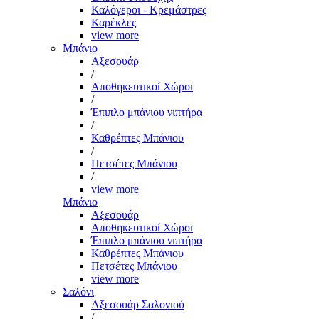
Καλόγεροι - Κρεμάστρες
Καρέκλες
view more
Μπάνιο
Αξεσουάρ
/
Αποθηκευτικοί Χώροι
/
Έπιπλο μπάνιου νιπτήρα
/
Καθρέπτες Μπάνιου
/
Πετσέτες Μπάνιου
/
view more
Μπάνιο
Αξεσουάρ
Αποθηκευτικοί Χώροι
Έπιπλο μπάνιου νιπτήρα
Καθρέπτες Μπάνιου
Πετσέτες Μπάνιου
view more
Σαλόνι
Αξεσουάρ Σαλονιού
/