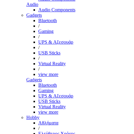
Audio
Audio Components
Gadgets
Bluetooth
/
Gaming
/
UPS & Αξεσουάρ
/
USB Sticks
/
Virtual Reality
/
view more
Gadgets
Bluetooth
Gaming
UPS & Αξεσουάρ
USB Sticks
Virtual Reality
view more
Hobby
Αθλήματα
/
Ελεύθερος Χρόνος