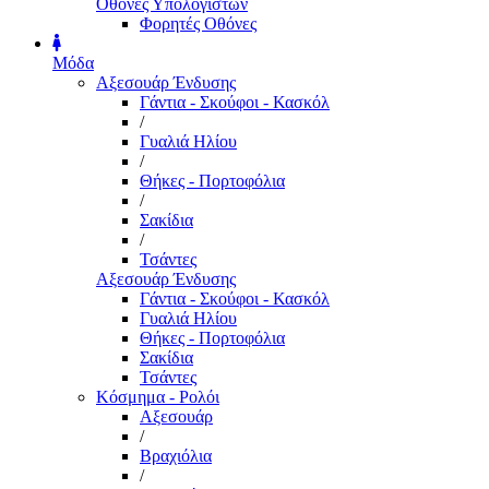
Οθόνες Υπολογιστών
Φορητές Οθόνες
Μόδα
Αξεσουάρ Ένδυσης
Γάντια - Σκούφοι - Κασκόλ
/
Γυαλιά Ηλίου
/
Θήκες - Πορτοφόλια
/
Σακίδια
/
Τσάντες
Αξεσουάρ Ένδυσης
Γάντια - Σκούφοι - Κασκόλ
Γυαλιά Ηλίου
Θήκες - Πορτοφόλια
Σακίδια
Τσάντες
Κόσμημα - Ρολόι
Αξεσουάρ
/
Βραχιόλια
/