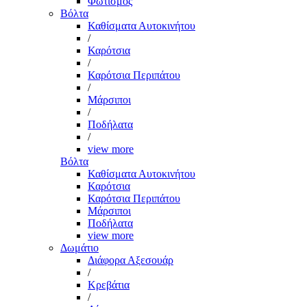
Φωτισμός
Βόλτα
Καθίσματα Αυτοκινήτου
/
Καρότσια
/
Καρότσια Περιπάτου
/
Μάρσιποι
/
Ποδήλατα
/
view more
Βόλτα
Καθίσματα Αυτοκινήτου
Καρότσια
Καρότσια Περιπάτου
Μάρσιποι
Ποδήλατα
view more
Δωμάτιο
Διάφορα Αξεσουάρ
/
Κρεβάτια
/