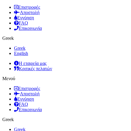
Επιστροφές
Αποστολή
Εγγύηση
FAQ
Επικοινωνία
Greek
Greek
English
Η εταιρεία μας
Κριτικές πελατών
Μενού
Επιστροφές
Αποστολή
Εγγύηση
FAQ
Επικοινωνία
Greek
Greek