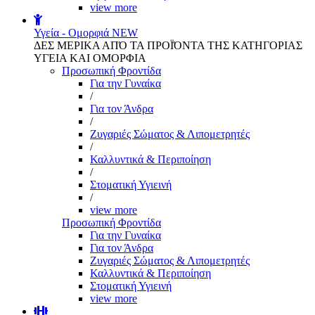
view more
Υγεία - Ομορφιά
NEW
ΔΕΣ ΜΕΡΙΚΑ ΑΠΌ ΤΑ ΠΡΟΪΌΝΤΑ ΤΗΣ ΚΑΤΗΓΟΡΙΑΣ
ΥΓΕΙΑ ΚΑΙ ΟΜΟΡΦΙΑ
Προσωπική Φροντίδα
Για την Γυναίκα
/
Για τον Άνδρα
/
Ζυγαριές Σώματος & Λιπομετρητές
/
Καλλυντικά & Περιποίηση
/
Στοματική Υγιεινή
/
view more
Προσωπική Φροντίδα
Για την Γυναίκα
Για τον Άνδρα
Ζυγαριές Σώματος & Λιπομετρητές
Καλλυντικά & Περιποίηση
Στοματική Υγιεινή
view more