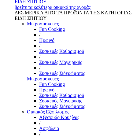
ΕΙΔΗ ΣΠΙΤΙΟΥ
βρείτε τα καλύτερα οικιακά της αγοράς
ΔΕΣ ΜΕΡΙΚΑ ΑΠΌ ΤΑ ΠΡΟΪΌΝΤΑ ΤΗΣ ΚΑΤΗΓΟΡΙΑΣ
ΕΙΔΗ ΣΠΙΤΙΟΥ
Μικροσυσκευές
Fun Cooking
/
Πρωινό
/
Συσκευές Καθαρισμού
/
Συσκευές Μαγειρικής
/
Συσκευές Σιδερώματος
Μικροσυσκευές
Fun Cooking
Πρωινό
Συσκευές Καθαρισμού
Συσκευές Μαγειρικής
Συσκευές Σιδερώματος
Οικιακός Εξοπλισμός
Αξεσουάρ Κουζίνας
/
Ασφάλεια
/