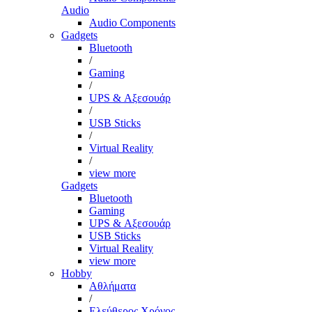
Audio
Audio Components
Gadgets
Bluetooth
/
Gaming
/
UPS & Αξεσουάρ
/
USB Sticks
/
Virtual Reality
/
view more
Gadgets
Bluetooth
Gaming
UPS & Αξεσουάρ
USB Sticks
Virtual Reality
view more
Hobby
Αθλήματα
/
Ελεύθερος Χρόνος