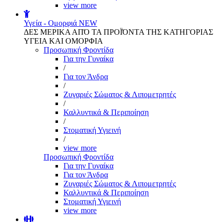
view more
Υγεία - Ομορφιά
NEW
ΔΕΣ ΜΕΡΙΚΑ ΑΠΌ ΤΑ ΠΡΟΪΌΝΤΑ ΤΗΣ ΚΑΤΗΓΟΡΙΑΣ
ΥΓΕΙΑ ΚΑΙ ΟΜΟΡΦΙΑ
Προσωπική Φροντίδα
Για την Γυναίκα
/
Για τον Άνδρα
/
Ζυγαριές Σώματος & Λιπομετρητές
/
Καλλυντικά & Περιποίηση
/
Στοματική Υγιεινή
/
view more
Προσωπική Φροντίδα
Για την Γυναίκα
Για τον Άνδρα
Ζυγαριές Σώματος & Λιπομετρητές
Καλλυντικά & Περιποίηση
Στοματική Υγιεινή
view more