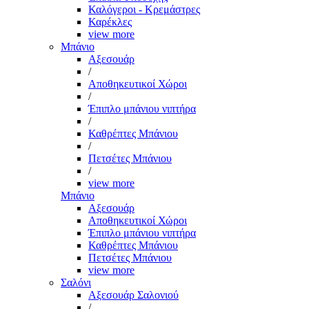
Καλόγεροι - Κρεμάστρες
Καρέκλες
view more
Μπάνιο
Αξεσουάρ
/
Αποθηκευτικοί Χώροι
/
Έπιπλο μπάνιου νιπτήρα
/
Καθρέπτες Μπάνιου
/
Πετσέτες Μπάνιου
/
view more
Μπάνιο
Αξεσουάρ
Αποθηκευτικοί Χώροι
Έπιπλο μπάνιου νιπτήρα
Καθρέπτες Μπάνιου
Πετσέτες Μπάνιου
view more
Σαλόνι
Αξεσουάρ Σαλονιού
/