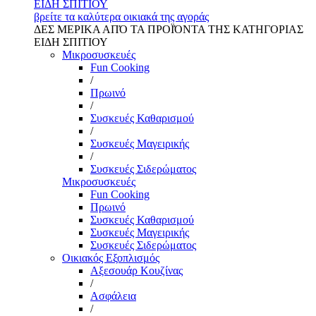
ΕΙΔΗ ΣΠΙΤΙΟΥ
βρείτε τα καλύτερα οικιακά της αγοράς
ΔΕΣ ΜΕΡΙΚΑ ΑΠΌ ΤΑ ΠΡΟΪΌΝΤΑ ΤΗΣ ΚΑΤΗΓΟΡΙΑΣ
ΕΙΔΗ ΣΠΙΤΙΟΥ
Μικροσυσκευές
Fun Cooking
/
Πρωινό
/
Συσκευές Καθαρισμού
/
Συσκευές Μαγειρικής
/
Συσκευές Σιδερώματος
Μικροσυσκευές
Fun Cooking
Πρωινό
Συσκευές Καθαρισμού
Συσκευές Μαγειρικής
Συσκευές Σιδερώματος
Οικιακός Εξοπλισμός
Αξεσουάρ Κουζίνας
/
Ασφάλεια
/