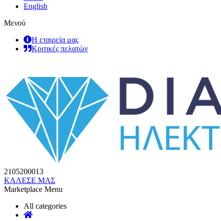
English
Μενού
Η εταιρεία μας
Κριτικές πελατών
2105200013
ΚΑΛΕΣΕ ΜΑΣ
Marketplace Menu
All categories