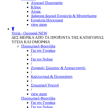
Aτομική Προστασία
Kήπος
Αέρας
Διάφορα Δομικά Εργαλεία & Μηχανήματα
Εργαλεία Ηλεκτρικά
view more
Υγεία - Ομορφιά
NEW
ΔΕΣ ΜΕΡΙΚΑ ΑΠΌ ΤΑ ΠΡΟΪΌΝΤΑ ΤΗΣ ΚΑΤΗΓΟΡΙΑΣ
ΥΓΕΙΑ ΚΑΙ ΟΜΟΡΦΙΑ
Προσωπική Φροντίδα
Για την Γυναίκα
/
Για τον Άνδρα
/
Ζυγαριές Σώματος & Λιπομετρητές
/
Καλλυντικά & Περιποίηση
/
Στοματική Υγιεινή
/
view more
Προσωπική Φροντίδα
Για την Γυναίκα
Για τον Άνδρα