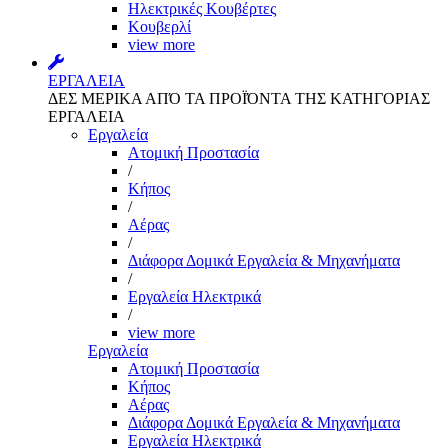
Ηλεκτρικές Κουβέρτες
Κουβερλί
view more
ΕΡΓΑΛΕΙΑ
ΔΕΣ ΜΕΡΙΚΑ ΑΠΌ ΤΑ ΠΡΟΪΌΝΤΑ ΤΗΣ ΚΑΤΗΓΟΡΙΑΣ
ΕΡΓΑΛΕΙΑ
Εργαλεία
Aτομική Προστασία
/
Kήπος
/
Αέρας
/
Διάφορα Δομικά Εργαλεία & Μηχανήματα
/
Εργαλεία Ηλεκτρικά
/
view more
Εργαλεία
Aτομική Προστασία
Kήπος
Αέρας
Διάφορα Δομικά Εργαλεία & Μηχανήματα
Εργαλεία Ηλεκτρικά