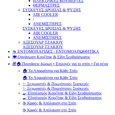
ΗΛΕΚΤΡΙΚΕΣ ΚΟΥΒΕΡΤΕΣ
ΘΕΡΜΑΣΤΡΕΣ
ΣΥΣΚΕΥΕΣ ΔΡΟΣΙΑΣ & ΨΥΞΗΣ
AIR COOLER
/
ΑΝΕΜΙΣΤΗΡΕΣ
ΣΥΣΚΕΥΕΣ ΔΡΟΣΙΑΣ & ΨΥΞΗΣ
AIR COOLER
ΑΝΕΜΙΣΤΗΡΕΣ
ΑΞΕΣΟΥΑΡ ΤΖΑΚΙΟΥ
ΑΞΕΣΟΥΑΡ ΤΖΑΚΙΟΥ
🦟 ΕΝΤΟΜΟΠΑΓΙΔΕΣ - ΕΝΤΟΜΟΑΠΩΘΗΤΙΚΑ
🍽️ Οργάνωση Κουζίνας & Είδη Σερβιρίσματος
🎁🏠 Προτάσεις δώρων • Επιλογές για το σπίτι • Για σένα
🏠 Τα Απαραίτητα για Κάθε Σπίτι
🏠 Τα Απαραίτητα για Κάθε Σπίτι
✨ Ξεχωριστές & Πρωτότυπες Συσκευές
✨ Ξεχωριστές & Πρωτότυπες Συσκευές
🍳 Εξοπλισμός Κουζίνας & Είδη Σερβιρίσματος
🍳 Εξοπλισμός Κουζίνας & Είδη Σερβιρίσματος
☕ Καφές & Απόλαυση στο Σπίτι
☕ Καφές & Απόλαυση στο Σπίτι