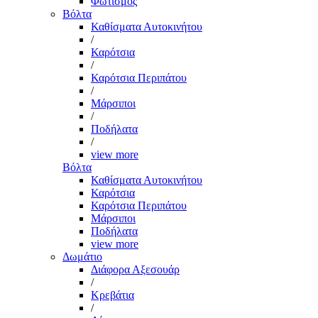
Φωτισμός
Βόλτα
Καθίσματα Αυτοκινήτου
/
Καρότσια
/
Καρότσια Περιπάτου
/
Μάρσιποι
/
Ποδήλατα
/
view more
Βόλτα
Καθίσματα Αυτοκινήτου
Καρότσια
Καρότσια Περιπάτου
Μάρσιποι
Ποδήλατα
view more
Δωμάτιο
Διάφορα Αξεσουάρ
/
Κρεβάτια
/