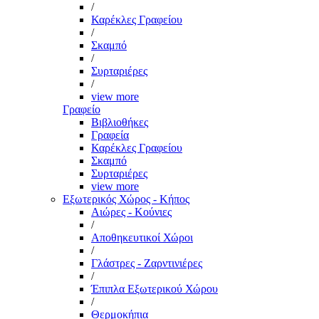
/
Καρέκλες Γραφείου
/
Σκαμπό
/
Συρταριέρες
/
view more
Γραφείο
Βιβλιοθήκες
Γραφεία
Καρέκλες Γραφείου
Σκαμπό
Συρταριέρες
view more
Εξωτερικός Χώρος - Κήπος
Αιώρες - Κούνιες
/
Αποθηκευτικοί Χώροι
/
Γλάστρες - Ζαρντινιέρες
/
Έπιπλα Εξωτερικού Χώρου
/
Θερμοκήπια