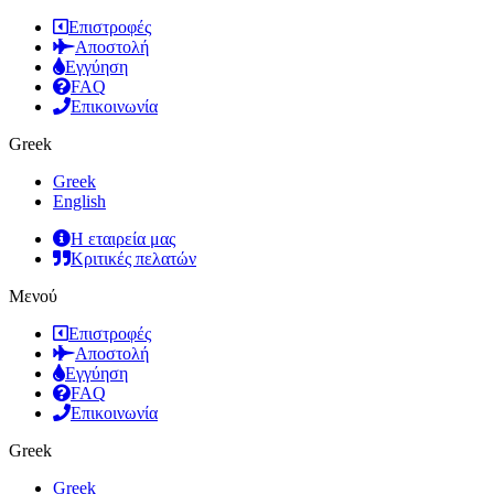
Επιστροφές
Αποστολή
Εγγύηση
FAQ
Επικοινωνία
Greek
Greek
English
Η εταιρεία μας
Κριτικές πελατών
Μενού
Επιστροφές
Αποστολή
Εγγύηση
FAQ
Επικοινωνία
Greek
Greek