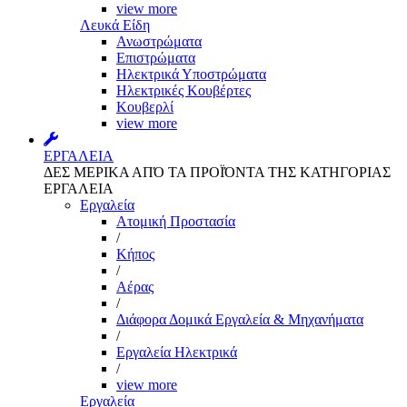
view more
Λευκά Είδη
Ανωστρώματα
Επιστρώματα
Ηλεκτρικά Υποστρώματα
Ηλεκτρικές Κουβέρτες
Κουβερλί
view more
ΕΡΓΑΛΕΙΑ
ΔΕΣ ΜΕΡΙΚΑ ΑΠΌ ΤΑ ΠΡΟΪΌΝΤΑ ΤΗΣ ΚΑΤΗΓΟΡΙΑΣ
ΕΡΓΑΛΕΙΑ
Εργαλεία
Aτομική Προστασία
/
Kήπος
/
Αέρας
/
Διάφορα Δομικά Εργαλεία & Μηχανήματα
/
Εργαλεία Ηλεκτρικά
/
view more
Εργαλεία