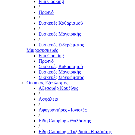
Fun Cooking
/
Πρωινό
/
Συσκευές Καθαρισμού
/
Συσκευές Μαγειρικής
/
Συσκευές Σιδερώματος
Μικροσυσκευές
Fun Cooking
Πρωινό
Συσκευές Καθαρισμού
Συσκευές Μαγειρικής
Συσκευές Σιδερώματος
Οικιακός Εξοπλισμός
Αξεσουάρ Κουζίνας
/
Ασφάλεια
/
Αφυγραντήρες - Ιονιστές
/
Είδη Camping - Θαλάσσης
/
Είδη Camping - Ταξιδιού - Θαλάσσης