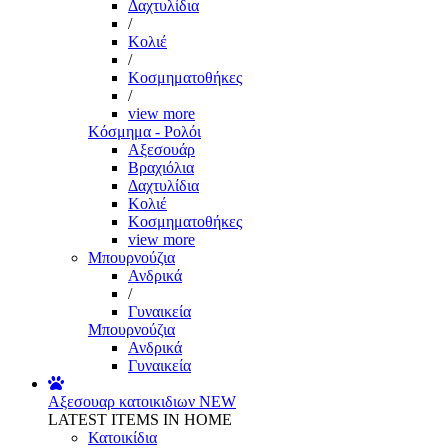
Δαχτυλίδια
/
Κολιέ
/
Κοσμηματοθήκες
/
view more
Κόσμημα - Ρολόι
Αξεσουάρ
Βραχιόλια
Δαχτυλίδια
Κολιέ
Κοσμηματοθήκες
view more
Μπουρνούζια
Ανδρικά
/
Γυναικεία
Μπουρνούζια
Ανδρικά
Γυναικεία
Αξεσουαρ κατοικιδιων
NEW
LATEST ITEMS IN HOME
Κατοικίδια