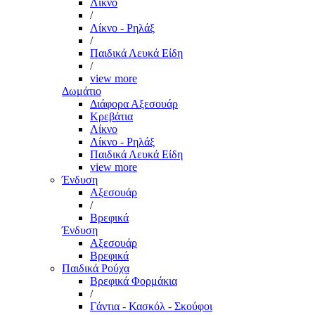
Λίκνο
/
Λίκνο - Ρηλάξ
/
Παιδικά Λευκά Είδη
/
view more
Δωμάτιο
Διάφορα Αξεσουάρ
Κρεβάτια
Λίκνο
Λίκνο - Ρηλάξ
Παιδικά Λευκά Είδη
view more
Ένδυση
Αξεσουάρ
/
Βρεφικά
Ένδυση
Αξεσουάρ
Βρεφικά
Παιδικά Ρούχα
Βρεφικά Φορμάκια
/
Γάντια - Κασκόλ - Σκούφοι