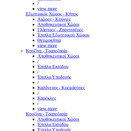
/
view more
Εξωτερικός Χώρος - Κήπος
Αιώρες - Κούνιες
Αποθηκευτικοί Χώροι
Γλάστρες - Ζαρντινιέρες
Έπιπλα Εξωτερικού Χώρου
Θερμοκήπια
view more
Κουζίνα - Τραπεζαρία
Αποθηκευτικοί Χώροι
/
Έπιπλα Εισόδου
/
Έπιπλα Υποδοχής
/
Καλόγεροι - Κρεμάστρες
/
Καρέκλες
/
view more
Κουζίνα - Τραπεζαρία
Αποθηκευτικοί Χώροι
Έπιπλα Εισόδου
Έπιπλα Υποδοχής