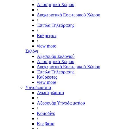
Αποσμητικά Χώρου
/
Διαχωριστικά Εσωτερικού Χώρου
/
Έπιπλα Τηλεόρασης
/
Καθρέφτες
/
view more
Σαλόνι
Αξεσουάρ Σαλονιού
Αποσμητικά Χώρου
Διαχωριστικά Εσωτερικού Χώρου
Έπιπλα Τηλεόρασης
Καθρέφτες
view more
Υπνοδωμάτιο
Ανωστρώματα
/
Αξεσουάρ Υπνοδωματίου
/
Κομοδίνο
/
Κρεβάτια
/