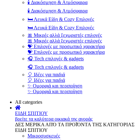
🕯️ Διακόσμηση & Ατμόσφαιρα
🕯️ Διακόσμηση & Ατμόσφαιρα
🛏️ Λευκά Είδη & Cozy Επιλογές
🛏️ Λευκά Είδη & Cozy Επιλογές
🎀 Μικρές αλλά ξεχωριστές επιλογές
🎀 Μικρές αλλά ξεχωριστές επιλογές
💝 Επιλογές με προσωπικό χαρακτήρα
💝 Επιλογές με προσωπικό χαρακτήρα
🎧 Tech επιλογές & gadgets
🎧 Tech επιλογές & gadgets
🎈 Ιδέες για παιδιά
🎈 Ιδέες για παιδιά
✨ Ομορφιά και περιποίηση
✨ Ομορφιά και περιποίηση
All categories
ΕΙΔΗ ΣΠΙΤΙΟΥ
βρείτε τα καλύτερα οικιακά της αγοράς
ΔΕΣ ΜΕΡΙΚΑ ΑΠΌ ΤΑ ΠΡΟΪΌΝΤΑ ΤΗΣ ΚΑΤΗΓΟΡΙΑΣ
ΕΙΔΗ ΣΠΙΤΙΟΥ
Μικροσυσκευές