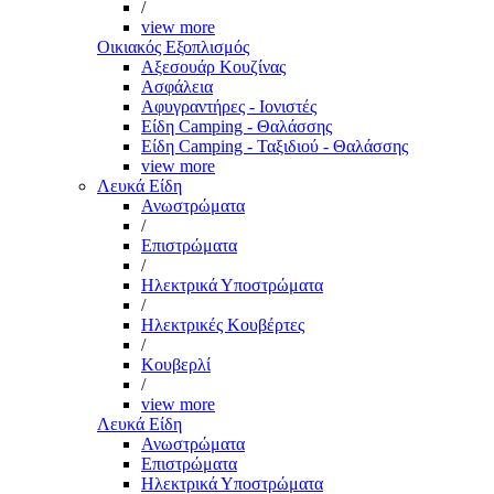
/
view more
Οικιακός Εξοπλισμός
Αξεσουάρ Κουζίνας
Ασφάλεια
Αφυγραντήρες - Ιονιστές
Είδη Camping - Θαλάσσης
Είδη Camping - Ταξιδιού - Θαλάσσης
view more
Λευκά Είδη
Ανωστρώματα
/
Επιστρώματα
/
Ηλεκτρικά Υποστρώματα
/
Ηλεκτρικές Κουβέρτες
/
Κουβερλί
/
view more
Λευκά Είδη
Ανωστρώματα
Επιστρώματα
Ηλεκτρικά Υποστρώματα