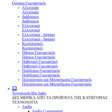
Όργανα Γυμναστικής
Αξεσουάρ
Αξεσουάρ
Διάδρομοι
Διάδρομοι
Ελλειπτικά
Ελλειπτικά
Ελλειπτικά - Stepper
Ελλειπτικά - Stepper
Κωπηλατικές
Κωπηλατικές
Πάγκοι Γυμναστικής
Πάγκοι Γυμναστικής
Παθητική Γυμναστική
Παθητική Γυμναστική
Ποδήλατα Γυμναστικής
Ποδήλατα Γυμναστικής
Πολυόργανα και Μηχανήματα Γυμναστικής
Πολυόργανα και Μηχανήματα Γυμναστικής
Τεχνολογία
Big Sales
ΔΕΣ ΜΕΡΙΚΑ ΑΠΌ ΤΑ ΠΡΟΪΌΝΤΑ ΤΗΣ ΚΑΤΗΓΟΡΙΑΣ
ΤΕΧΝΟΛΟΓΙΑ
Audio
Audio Components