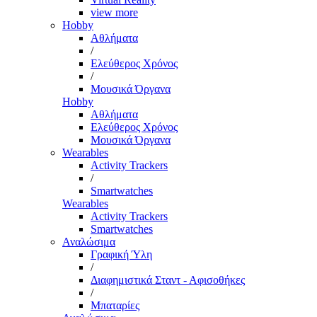
view more
Hobby
Αθλήματα
/
Ελεύθερος Χρόνος
/
Μουσικά Όργανα
Hobby
Αθλήματα
Ελεύθερος Χρόνος
Μουσικά Όργανα
Wearables
Activity Trackers
/
Smartwatches
Wearables
Activity Trackers
Smartwatches
Αναλώσιμα
Γραφική Ύλη
/
Διαφημιστικά Σταντ - Αφισοθήκες
/
Μπαταρίες