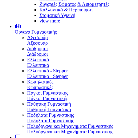
Ζυγαριές Σώματος & Λιπομετρητές
Καλλυντικά & Περιποίηση
Στοματική Υγιεινή
view more
Όργανα Γυμναστικής
Αξεσουάρ
Αξεσουάρ
Διάδρομοι
Διάδρομοι
Ελλειπτικά
Ελλειπτικά
Ελλειπτικά - Stepper
Ελλειπτικά - Stepper
Κωπηλατικές
Κωπηλατικές
Πάγκοι Γυμναστικής
Πάγκοι Γυμναστικής
Παθητική Γυμναστική
Παθητική Γυμναστική
Ποδήλατα Γυμναστικής
Ποδήλατα Γυμναστικής
Πολυόργανα και Μηχανήματα Γυμναστικής
Πολυόργανα και Μηχανήματα Γυμναστικής