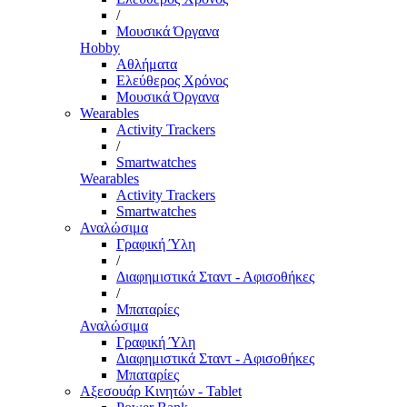
/
Μουσικά Όργανα
Hobby
Αθλήματα
Ελεύθερος Χρόνος
Μουσικά Όργανα
Wearables
Activity Trackers
/
Smartwatches
Wearables
Activity Trackers
Smartwatches
Αναλώσιμα
Γραφική Ύλη
/
Διαφημιστικά Σταντ - Αφισοθήκες
/
Μπαταρίες
Αναλώσιμα
Γραφική Ύλη
Διαφημιστικά Σταντ - Αφισοθήκες
Μπαταρίες
Αξεσουάρ Κινητών - Tablet