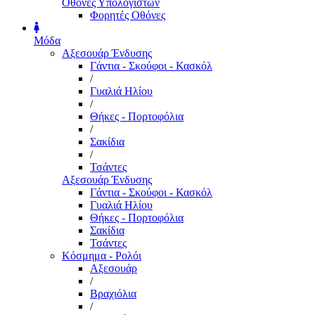
Οθόνες Υπολογιστών
Φορητές Οθόνες
Μόδα
Αξεσουάρ Ένδυσης
Γάντια - Σκούφοι - Κασκόλ
/
Γυαλιά Ηλίου
/
Θήκες - Πορτοφόλια
/
Σακίδια
/
Τσάντες
Αξεσουάρ Ένδυσης
Γάντια - Σκούφοι - Κασκόλ
Γυαλιά Ηλίου
Θήκες - Πορτοφόλια
Σακίδια
Τσάντες
Κόσμημα - Ρολόι
Αξεσουάρ
/
Βραχιόλια
/