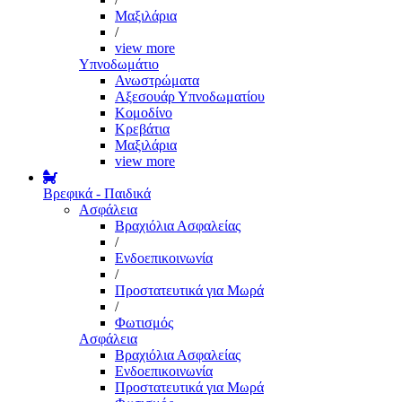
Μαξιλάρια
/
view more
Υπνοδωμάτιο
Ανωστρώματα
Αξεσουάρ Υπνοδωματίου
Κομοδίνο
Κρεβάτια
Μαξιλάρια
view more
Βρεφικά - Παιδικά
Ασφάλεια
Βραχιόλια Ασφαλείας
/
Ενδοεπικοινωνία
/
Προστατευτικά για Μωρά
/
Φωτισμός
Ασφάλεια
Βραχιόλια Ασφαλείας
Ενδοεπικοινωνία
Προστατευτικά για Μωρά