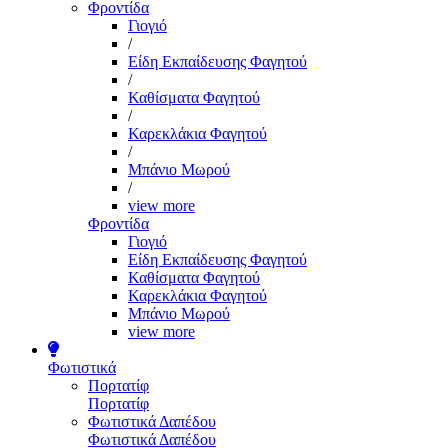
Φροντίδα
Γιογιό
/
Είδη Εκπαίδευσης Φαγητού
/
Καθίσματα Φαγητού
/
Καρεκλάκια Φαγητού
/
Μπάνιο Μωρού
/
view more
Φροντίδα
Γιογιό
Είδη Εκπαίδευσης Φαγητού
Καθίσματα Φαγητού
Καρεκλάκια Φαγητού
Μπάνιο Μωρού
view more
Φωτιστικά
Πορτατίφ
Πορτατίφ
Φωτιστικά Δαπέδου
Φωτιστικά Δαπέδου