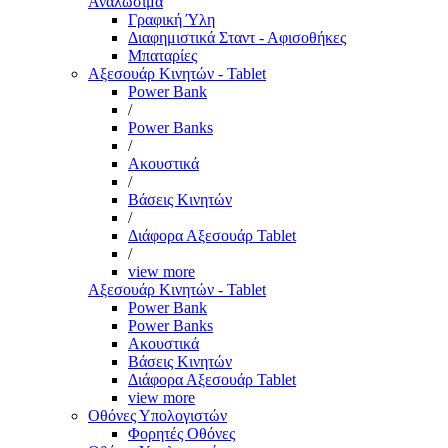
Αναλώσιμα
Γραφική Ύλη
Διαφημιστικά Σταντ - Αφισοθήκες
Μπαταρίες
Αξεσουάρ Κινητών - Tablet
Power Bank
/
Power Banks
/
Ακουστικά
/
Βάσεις Κινητών
/
Διάφορα Αξεσουάρ Tablet
/
view more
Αξεσουάρ Κινητών - Tablet
Power Bank
Power Banks
Ακουστικά
Βάσεις Κινητών
Διάφορα Αξεσουάρ Tablet
view more
Οθόνες Υπολογιστών
Φορητές Οθόνες