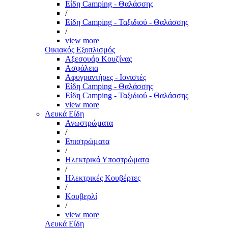
Είδη Camping - Θαλάσσης
/
Είδη Camping - Ταξιδιού - Θαλάσσης
/
view more
Οικιακός Εξοπλισμός
Αξεσουάρ Κουζίνας
Ασφάλεια
Αφυγραντήρες - Ιονιστές
Είδη Camping - Θαλάσσης
Είδη Camping - Ταξιδιού - Θαλάσσης
view more
Λευκά Είδη
Ανωστρώματα
/
Επιστρώματα
/
Ηλεκτρικά Υποστρώματα
/
Ηλεκτρικές Κουβέρτες
/
Κουβερλί
/
view more
Λευκά Είδη