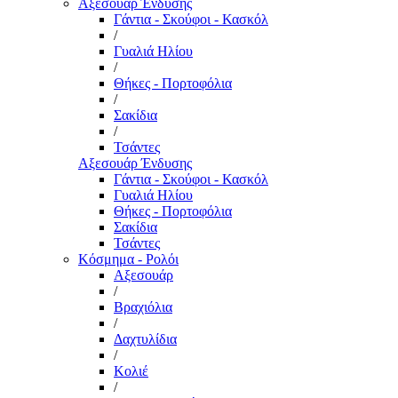
Αξεσουάρ Ένδυσης
Γάντια - Σκούφοι - Κασκόλ
/
Γυαλιά Ηλίου
/
Θήκες - Πορτοφόλια
/
Σακίδια
/
Τσάντες
Αξεσουάρ Ένδυσης
Γάντια - Σκούφοι - Κασκόλ
Γυαλιά Ηλίου
Θήκες - Πορτοφόλια
Σακίδια
Τσάντες
Κόσμημα - Ρολόι
Αξεσουάρ
/
Βραχιόλια
/
Δαχτυλίδια
/
Κολιέ
/