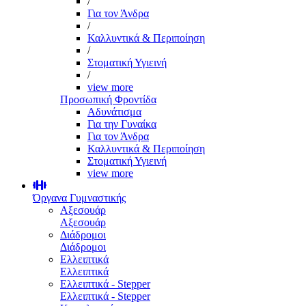
/
Για τον Άνδρα
/
Καλλυντικά & Περιποίηση
/
Στοματική Υγιεινή
/
view more
Προσωπική Φροντίδα
Αδυνάτισμα
Για την Γυναίκα
Για τον Άνδρα
Καλλυντικά & Περιποίηση
Στοματική Υγιεινή
view more
Όργανα Γυμναστικής
Αξεσουάρ
Αξεσουάρ
Διάδρομοι
Διάδρομοι
Ελλειπτικά
Ελλειπτικά
Ελλειπτικά - Stepper
Ελλειπτικά - Stepper