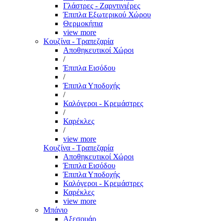
Γλάστρες - Ζαρντινιέρες
Έπιπλα Εξωτερικού Χώρου
Θερμοκήπια
view more
Κουζίνα - Τραπεζαρία
Αποθηκευτικοί Χώροι
/
Έπιπλα Εισόδου
/
Έπιπλα Υποδοχής
/
Καλόγεροι - Κρεμάστρες
/
Καρέκλες
/
view more
Κουζίνα - Τραπεζαρία
Αποθηκευτικοί Χώροι
Έπιπλα Εισόδου
Έπιπλα Υποδοχής
Καλόγεροι - Κρεμάστρες
Καρέκλες
view more
Μπάνιο
Αξεσουάρ