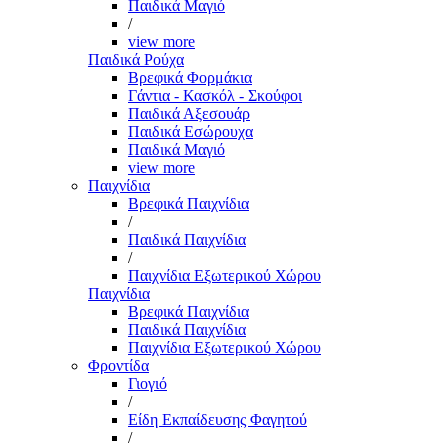
Παιδικά Μαγιό
/
view more
Παιδικά Ρούχα
Βρεφικά Φορμάκια
Γάντια - Κασκόλ - Σκούφοι
Παιδικά Αξεσουάρ
Παιδικά Εσώρουχα
Παιδικά Μαγιό
view more
Παιχνίδια
Βρεφικά Παιχνίδια
/
Παιδικά Παιχνίδια
/
Παιχνίδια Εξωτερικού Χώρου
Παιχνίδια
Βρεφικά Παιχνίδια
Παιδικά Παιχνίδια
Παιχνίδια Εξωτερικού Χώρου
Φροντίδα
Γιογιό
/
Είδη Εκπαίδευσης Φαγητού
/