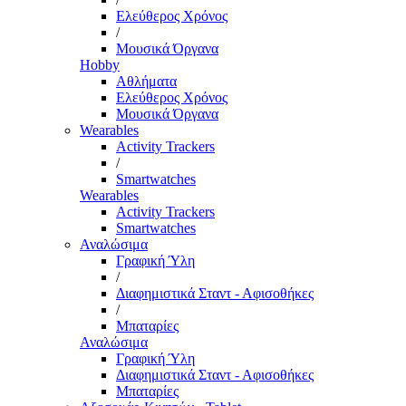
Ελεύθερος Χρόνος
/
Μουσικά Όργανα
Hobby
Αθλήματα
Ελεύθερος Χρόνος
Μουσικά Όργανα
Wearables
Activity Trackers
/
Smartwatches
Wearables
Activity Trackers
Smartwatches
Αναλώσιμα
Γραφική Ύλη
/
Διαφημιστικά Σταντ - Αφισοθήκες
/
Μπαταρίες
Αναλώσιμα
Γραφική Ύλη
Διαφημιστικά Σταντ - Αφισοθήκες
Μπαταρίες