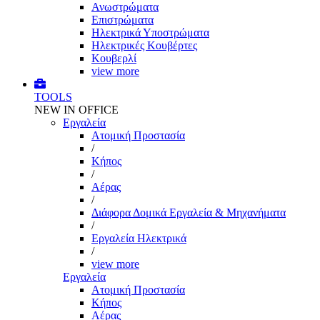
Ανωστρώματα
Επιστρώματα
Ηλεκτρικά Υποστρώματα
Ηλεκτρικές Κουβέρτες
Κουβερλί
view more
TOOLS
NEW IN OFFICE
Εργαλεία
Aτομική Προστασία
/
Kήπος
/
Αέρας
/
Διάφορα Δομικά Εργαλεία & Μηχανήματα
/
Εργαλεία Ηλεκτρικά
/
view more
Εργαλεία
Aτομική Προστασία
Kήπος
Αέρας