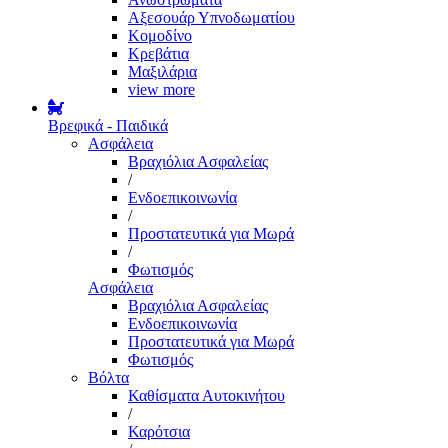
Αξεσουάρ Υπνοδωματίου
Κομοδίνο
Κρεβάτια
Μαξιλάρια
view more
Βρεφικά - Παιδικά
Ασφάλεια
Βραχιόλια Ασφαλείας
/
Ενδοεπικοινωνία
/
Προστατευτικά για Μωρά
/
Φωτισμός
Ασφάλεια
Βραχιόλια Ασφαλείας
Ενδοεπικοινωνία
Προστατευτικά για Μωρά
Φωτισμός
Βόλτα
Καθίσματα Αυτοκινήτου
/
Καρότσια