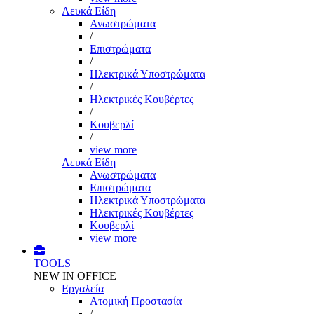
Λευκά Είδη
Ανωστρώματα
/
Επιστρώματα
/
Ηλεκτρικά Υποστρώματα
/
Ηλεκτρικές Κουβέρτες
/
Κουβερλί
/
view more
Λευκά Είδη
Ανωστρώματα
Επιστρώματα
Ηλεκτρικά Υποστρώματα
Ηλεκτρικές Κουβέρτες
Κουβερλί
view more
TOOLS
NEW IN OFFICE
Εργαλεία
Aτομική Προστασία
/