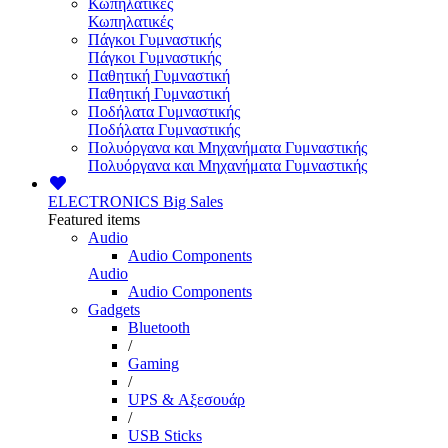
Κωπηλατικές
Κωπηλατικές
Πάγκοι Γυμναστικής
Πάγκοι Γυμναστικής
Παθητική Γυμναστική
Παθητική Γυμναστική
Ποδήλατα Γυμναστικής
Ποδήλατα Γυμναστικής
Πολυόργανα και Μηχανήματα Γυμναστικής
Πολυόργανα και Μηχανήματα Γυμναστικής
ELECTRONICS
Big Sales
Featured items
Audio
Audio Components
Audio
Audio Components
Gadgets
Bluetooth
/
Gaming
/
UPS & Αξεσουάρ
/
USB Sticks