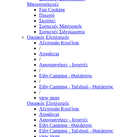
Μικροσυσκευές
Fun Cooking
Πρωινό
Σκούπες
Συσκευές Μαγειρικής
Συσκευές Σιδερώματος
Οικιακός Εξοπλισμός
Αξεσουάρ Κουζίνας
/
Ασφάλεια
/
Αφυγραντήρες - Ιονιστές
/
Είδη Camping - Θαλάσσης
/
Είδη Camping - Ταξιδιού - Θαλάσσης
/
view more
Οικιακός Εξοπλισμός
Αξεσουάρ Κουζίνας
Ασφάλεια
Αφυγραντήρες - Ιονιστές
Είδη Camping - Θαλάσσης
Είδη Camping - Ταξιδιού - Θαλάσσης
view more