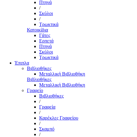
Πτηνά
/
Σκύλοι
/
Τρωκτικά
Κατοικίδια
Γάτες
Ερπετά
Πτηνά
Σκύλοι
Τρωκτικά
Έπιπλα
Βιβλιοθήκες
Μεταλλική Βιβλιοθήκη
Βιβλιοθήκες
Μεταλλική Βιβλιοθήκη
Γραφείο
Βιβλιοθήκες
/
Γραφεία
/
Καρέκλες Γραφείου
/
Σκαμπό
/