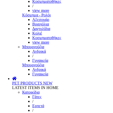
Κοσμηματοθήκες
/
view more
Κόσμημα - Ρολόι
Αξεσουάρ
Βραχιόλια
Δαχτυλίδια
Κολιέ
Κοσμηματοθήκες
view more
Μπουρνούζια
Ανδρικά
/
Γυναικεία
Μπουρνούζια
Ανδρικά
Γυναικεία
PET PRODUCTS
NEW
LATEST ITEMS IN HOME
Κατοικίδια
Γάτες
/
Ερπετά
/