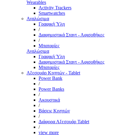
Wearables
Activity Trackers
Smartwatches
Αναλώσιμα
Γραφική Ύλη
/
Διαφημιστικά Σταντ - Αφισοθήκες
/
Μπαταρίες
Αναλώσιμα
Γραφική Ύλη
Διαφημιστικά Σταντ - Αφισοθήκες
Μπαταρίες
Αξεσουάρ Κινητών - Tablet
Power Bank
/
Power Banks
/
Ακουστικά
/
Βάσεις Κινητών
/
Διάφορα Αξεσουάρ Tablet
/
view more