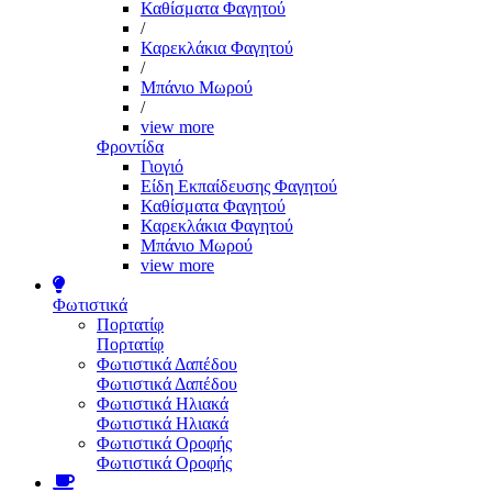
Καθίσματα Φαγητού
/
Καρεκλάκια Φαγητού
/
Μπάνιο Μωρού
/
view more
Φροντίδα
Γιογιό
Είδη Εκπαίδευσης Φαγητού
Καθίσματα Φαγητού
Καρεκλάκια Φαγητού
Μπάνιο Μωρού
view more
Φωτιστικά
Πορτατίφ
Πορτατίφ
Φωτιστικά Δαπέδου
Φωτιστικά Δαπέδου
Φωτιστικά Ηλιακά
Φωτιστικά Ηλιακά
Φωτιστικά Οροφής
Φωτιστικά Οροφής