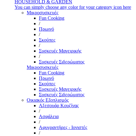
HOUSEHOLD & GARDEN
You can simply choose any color for your category icon here
Μικροσυσκευές
Fun Cooking
/
Πρωινό
/
Σκούπες
/
Συσκευές Μαγειρικής
/
Συσκευές Σιδερώματος
Μικροσυσκευές
Fun Cooking
Πρωινό
Σκούπες
Συσκευές Μαγειρικής
Συσκευές Σιδερώματος
Οικιακός Εξοπλισμός
Αξεσουάρ Κουζίνας
/
Ασφάλεια
/
Αφυγραντήρες - Ιονιστές
/