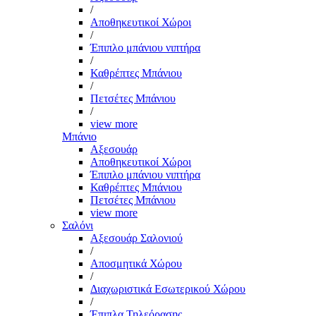
/
Αποθηκευτικοί Χώροι
/
Έπιπλο μπάνιου νιπτήρα
/
Καθρέπτες Μπάνιου
/
Πετσέτες Μπάνιου
/
view more
Μπάνιο
Αξεσουάρ
Αποθηκευτικοί Χώροι
Έπιπλο μπάνιου νιπτήρα
Καθρέπτες Μπάνιου
Πετσέτες Μπάνιου
view more
Σαλόνι
Αξεσουάρ Σαλονιού
/
Αποσμητικά Χώρου
/
Διαχωριστικά Εσωτερικού Χώρου
/
Έπιπλα Τηλεόρασης