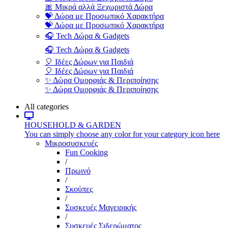
🎀 Μικρά αλλά Ξεχωριστά Δώρα
💝 Δώρα με Προσωπικό Χαρακτήρα
💝 Δώρα με Προσωπικό Χαρακτήρα
🎧 Tech Δώρα & Gadgets
🎧 Tech Δώρα & Gadgets
🎈 Ιδέες Δώρων για Παιδιά
🎈 Ιδέες Δώρων για Παιδιά
✨ Δώρα Ομορφιάς & Περιποίησης
✨ Δώρα Ομορφιάς & Περιποίησης
All categories
HOUSEHOLD & GARDEN
You can simply choose any color for your category icon here
Μικροσυσκευές
Fun Cooking
/
Πρωινό
/
Σκούπες
/
Συσκευές Μαγειρικής
/
Συσκευές Σιδερώματος