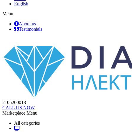
English
Menu
About us
Testimonials
2105200013
CALL US NOW
Marketplace Menu
All categories