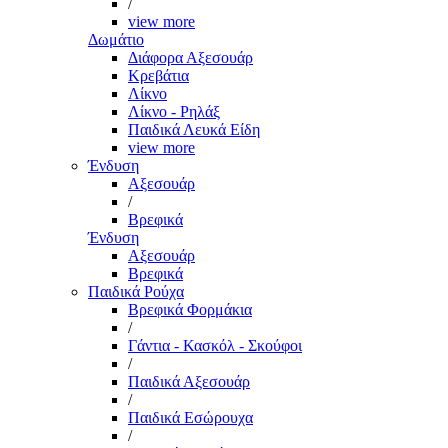
/
view more
Δωμάτιο
Διάφορα Αξεσουάρ
Κρεβάτια
Λίκνο
Λίκνο - Ρηλάξ
Παιδικά Λευκά Είδη
view more
Ένδυση
Αξεσουάρ
/
Βρεφικά
Ένδυση
Αξεσουάρ
Βρεφικά
Παιδικά Ρούχα
Βρεφικά Φορμάκια
/
Γάντια - Κασκόλ - Σκούφοι
/
Παιδικά Αξεσουάρ
/
Παιδικά Εσώρουχα
/