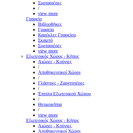
Συρταριέρες
/
view more
Γραφείο
Βιβλιοθήκες
Γραφεία
Καρέκλες Γραφείου
Σκαμπό
Συρταριέρες
view more
Εξωτερικός Χώρος - Κήπος
Αιώρες - Κούνιες
/
Αποθηκευτικοί Χώροι
/
Γλάστρες - Ζαρντινιέρες
/
Έπιπλα Εξωτερικού Χώρου
/
Θερμοκήπια
/
view more
Εξωτερικός Χώρος - Κήπος
Αιώρες - Κούνιες
Αποθηκευτικοί Χώροι