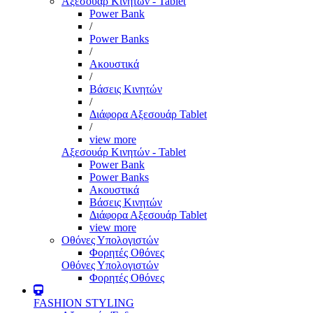
Αξεσουάρ Κινητών - Tablet
Power Bank
/
Power Banks
/
Ακουστικά
/
Βάσεις Κινητών
/
Διάφορα Αξεσουάρ Tablet
/
view more
Αξεσουάρ Κινητών - Tablet
Power Bank
Power Banks
Ακουστικά
Βάσεις Κινητών
Διάφορα Αξεσουάρ Tablet
view more
Οθόνες Υπολογιστών
Φορητές Οθόνες
Οθόνες Υπολογιστών
Φορητές Οθόνες
FASHION STYLING