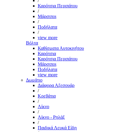
/
Καρότσια Περιπάτου
/
Μάρσιποι
/
Ποδήλατα
/
view more
Βόλτα
Καθίσματα Αυτοκινήτου
Καρότσια
Καρότσια Περιπάτου
Μάρσιποι
Ποδήλατα
view more
Δωμάτιο
Διάφορα Αξεσουάρ
/
Κρεβάτια
/
Λίκνο
/
Λίκνο - Ρηλάξ
/
Παιδικά Λευκά Είδη