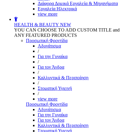
Διάφορα Δομικά Εργαλεία & Μηχανήματα
Εργαλεία Ηλεκτρικά
view more
HEALTH & BEAUTY
NEW
YOU CAN CHOOSE TO ADD CUSTOM TITLE and
ANY FEATURED PRODUCTS
Προσωπική Φροντίδα
Αδυνάτισμα
/
Για την Γυναίκα
/
Για τον Άνδρα
/
Καλλυντικά & Περιποίηση
/
Στοματική Υγιεινή
/
view more
Προσωπική Φροντίδα
Αδυνάτισμα
Για την Γυναίκα
Για τον Άνδρα
Καλλυντικά & Περιποίηση
Στοματική Υγιεινή