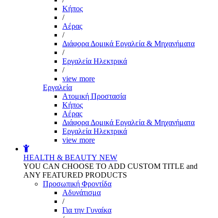
Kήπος
/
Αέρας
/
Διάφορα Δομικά Εργαλεία & Μηχανήματα
/
Εργαλεία Ηλεκτρικά
/
view more
Εργαλεία
Aτομική Προστασία
Kήπος
Αέρας
Διάφορα Δομικά Εργαλεία & Μηχανήματα
Εργαλεία Ηλεκτρικά
view more
HEALTH & BEAUTY
NEW
YOU CAN CHOOSE TO ADD CUSTOM TITLE and
ANY FEATURED PRODUCTS
Προσωπική Φροντίδα
Αδυνάτισμα
/
Για την Γυναίκα