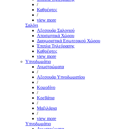
/
Καθρέφτες
/
view more
Σαλόνι
Αξεσουάρ Σαλονιού
Αποσμητικά Χώρου
Διαχωριστικά Εσωτερικού Χώρου
Έπιπλα Τηλεόρασης
Καθρέφτες
view more
Υπνοδωμάτιο
Ανωστρώματα
/
Αξεσουάρ Υπνοδωματίου
/
Κομοδίνο
/
Κρεβάτια
/
Μαξιλάρια
/
view more
Υπνοδωμάτιο
Ανωστρώματα