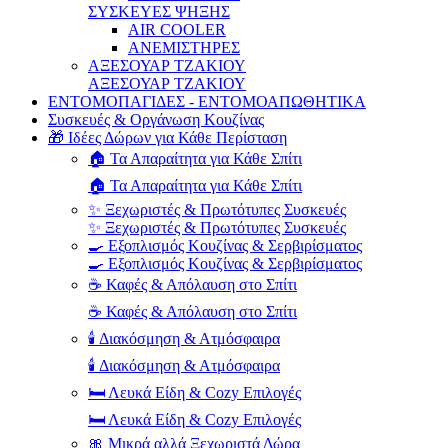
ΣΥΣΚΕΥΕΣ ΨΗΞΗΣ
AIR COOLER
ΑΝΕΜΙΣΤΗΡΕΣ
ΑΞΕΣΟΥΑΡ ΤΖΑΚΙΟΥ
ΑΞΕΣΟΥΑΡ ΤΖΑΚΙΟΥ
ΕΝΤΟΜΟΠΑΓΙΔΕΣ - ΕΝΤΟΜΟΑΠΩΘΗΤΙΚΑ
Συσκευές & Οργάνωση Κουζίνας
🎁 Ιδέες Δώρων για Κάθε Περίσταση
🏠 Τα Απαραίτητα για Κάθε Σπίτι
🏠 Τα Απαραίτητα για Κάθε Σπίτι
✨ Ξεχωριστές & Πρωτότυπες Συσκευές
✨ Ξεχωριστές & Πρωτότυπες Συσκευές
🍳 Εξοπλισμός Κουζίνας & Σερβιρίσματος
🍳 Εξοπλισμός Κουζίνας & Σερβιρίσματος
☕ Καφές & Απόλαυση στο Σπίτι
☕ Καφές & Απόλαυση στο Σπίτι
🕯️ Διακόσμηση & Ατμόσφαιρα
🕯️ Διακόσμηση & Ατμόσφαιρα
🛏️ Λευκά Είδη & Cozy Επιλογές
🛏️ Λευκά Είδη & Cozy Επιλογές
🎀 Μικρά αλλά Ξεχωριστά Δώρα