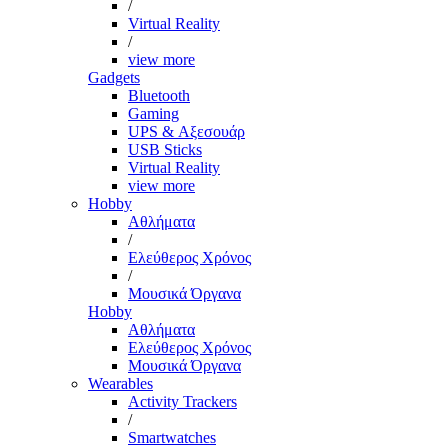
/
Virtual Reality
/
view more
Gadgets
Bluetooth
Gaming
UPS & Αξεσουάρ
USB Sticks
Virtual Reality
view more
Hobby
Αθλήματα
/
Ελεύθερος Χρόνος
/
Μουσικά Όργανα
Hobby
Αθλήματα
Ελεύθερος Χρόνος
Μουσικά Όργανα
Wearables
Activity Trackers
/
Smartwatches