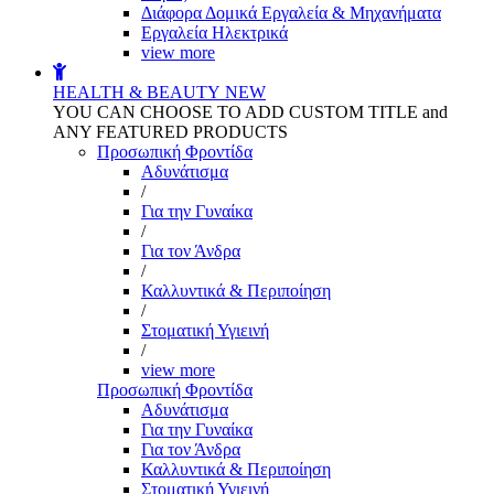
Διάφορα Δομικά Εργαλεία & Μηχανήματα
Εργαλεία Ηλεκτρικά
view more
HEALTH & BEAUTY
NEW
YOU CAN CHOOSE TO ADD CUSTOM TITLE and
ANY FEATURED PRODUCTS
Προσωπική Φροντίδα
Αδυνάτισμα
/
Για την Γυναίκα
/
Για τον Άνδρα
/
Καλλυντικά & Περιποίηση
/
Στοματική Υγιεινή
/
view more
Προσωπική Φροντίδα
Αδυνάτισμα
Για την Γυναίκα
Για τον Άνδρα
Καλλυντικά & Περιποίηση
Στοματική Υγιεινή