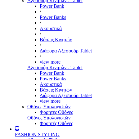
Αξεσουάρ Κινητών - Tablet
Power Bank
/
Power Banks
/
Ακουστικά
/
Βάσεις Κινητών
/
Διάφορα Αξεσουάρ Tablet
/
view more
Αξεσουάρ Κινητών - Tablet
Power Bank
Power Banks
Ακουστικά
Βάσεις Κινητών
Διάφορα Αξεσουάρ Tablet
view more
Οθόνες Υπολογιστών
Φορητές Οθόνες
Οθόνες Υπολογιστών
Φορητές Οθόνες
FASHION STYLING