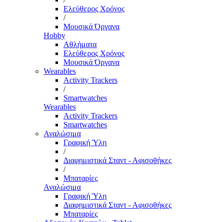
Ελεύθερος Χρόνος
/
Μουσικά Όργανα
Hobby
Αθλήματα
Ελεύθερος Χρόνος
Μουσικά Όργανα
Wearables
Activity Trackers
/
Smartwatches
Wearables
Activity Trackers
Smartwatches
Αναλώσιμα
Γραφική Ύλη
/
Διαφημιστικά Σταντ - Αφισοθήκες
/
Μπαταρίες
Αναλώσιμα
Γραφική Ύλη
Διαφημιστικά Σταντ - Αφισοθήκες
Μπαταρίες