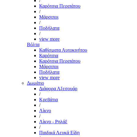
/
Καρότσια Περιπάτου
/
Μάρσιποι
/
Ποδήλατα
/
view more
Βόλτα
Καθίσματα Αυτοκινήτου
Καρότσια
Καρότσια Περιπάτου
Μάρσιποι
Ποδήλατα
view more
Δωμάτιο
Διάφορα Αξεσουάρ
/
Κρεβάτια
/
Λίκνο
/
Λίκνο - Ρηλάξ
/
Παιδικά Λευκά Είδη