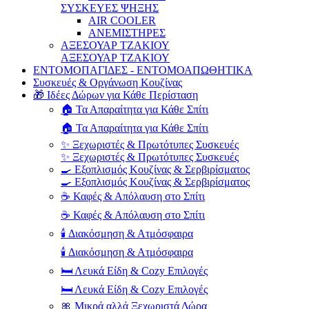
ΣΥΣΚΕΥΕΣ ΨΗΞΗΣ
AIR COOLER
ΑΝΕΜΙΣΤΗΡΕΣ
ΑΞΕΣΟΥΑΡ ΤΖΑΚΙΟΥ
ΑΞΕΣΟΥΑΡ ΤΖΑΚΙΟΥ
ΕΝΤΟΜΟΠΑΓΙΔΕΣ - ΕΝΤΟΜΟΑΠΩΘΗΤΙΚΑ
Συσκευές & Οργάνωση Κουζίνας
🎁 Ιδέες Δώρων για Κάθε Περίσταση
🏠 Τα Απαραίτητα για Κάθε Σπίτι
🏠 Τα Απαραίτητα για Κάθε Σπίτι
✨ Ξεχωριστές & Πρωτότυπες Συσκευές
✨ Ξεχωριστές & Πρωτότυπες Συσκευές
🍳 Εξοπλισμός Κουζίνας & Σερβιρίσματος
🍳 Εξοπλισμός Κουζίνας & Σερβιρίσματος
☕ Καφές & Απόλαυση στο Σπίτι
☕ Καφές & Απόλαυση στο Σπίτι
🕯️ Διακόσμηση & Ατμόσφαιρα
🕯️ Διακόσμηση & Ατμόσφαιρα
🛏️ Λευκά Είδη & Cozy Επιλογές
🛏️ Λευκά Είδη & Cozy Επιλογές
🎀 Μικρά αλλά Ξεχωριστά Δώρα