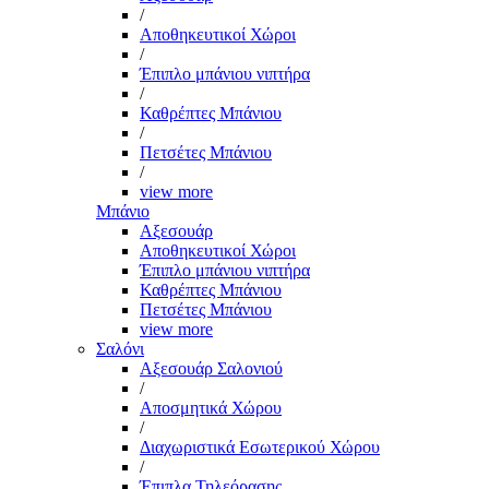
/
Αποθηκευτικοί Χώροι
/
Έπιπλο μπάνιου νιπτήρα
/
Καθρέπτες Μπάνιου
/
Πετσέτες Μπάνιου
/
view more
Μπάνιο
Αξεσουάρ
Αποθηκευτικοί Χώροι
Έπιπλο μπάνιου νιπτήρα
Καθρέπτες Μπάνιου
Πετσέτες Μπάνιου
view more
Σαλόνι
Αξεσουάρ Σαλονιού
/
Αποσμητικά Χώρου
/
Διαχωριστικά Εσωτερικού Χώρου
/
Έπιπλα Τηλεόρασης