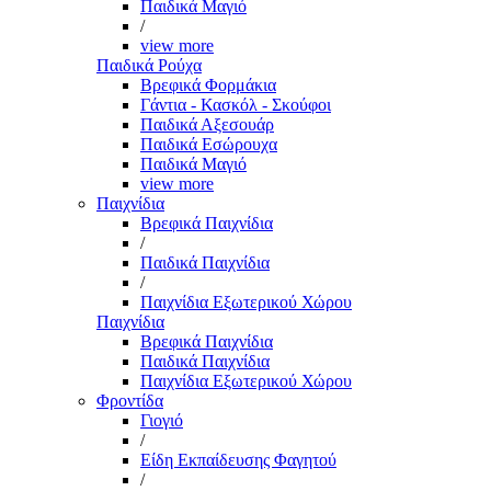
Παιδικά Μαγιό
/
view more
Παιδικά Ρούχα
Βρεφικά Φορμάκια
Γάντια - Κασκόλ - Σκούφοι
Παιδικά Αξεσουάρ
Παιδικά Εσώρουχα
Παιδικά Μαγιό
view more
Παιχνίδια
Βρεφικά Παιχνίδια
/
Παιδικά Παιχνίδια
/
Παιχνίδια Εξωτερικού Χώρου
Παιχνίδια
Βρεφικά Παιχνίδια
Παιδικά Παιχνίδια
Παιχνίδια Εξωτερικού Χώρου
Φροντίδα
Γιογιό
/
Είδη Εκπαίδευσης Φαγητού
/