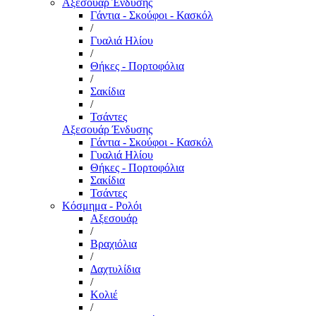
Αξεσουάρ Ένδυσης
Γάντια - Σκούφοι - Κασκόλ
/
Γυαλιά Ηλίου
/
Θήκες - Πορτοφόλια
/
Σακίδια
/
Τσάντες
Αξεσουάρ Ένδυσης
Γάντια - Σκούφοι - Κασκόλ
Γυαλιά Ηλίου
Θήκες - Πορτοφόλια
Σακίδια
Τσάντες
Κόσμημα - Ρολόι
Αξεσουάρ
/
Βραχιόλια
/
Δαχτυλίδια
/
Κολιέ
/