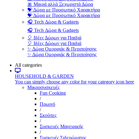
🎀 Μικρά αλλά Ξεχωριστά Δώρα
💝 Δώρα με Προσωπικό Χαρακτήρα
💝 Δώρα με Προσωπικό Χαρακτήρα
🎧 Tech Δώρα & Gadgets
🎧 Tech Δώρα & Gadgets
🎈 Ιδέες Δώρων για Παιδιά
🎈 Ιδέες Δώρων για Παιδιά
✨ Δώρα Ομορφιάς & Περιποίησης
✨ Δώρα Ομορφιάς & Περιποίησης
All categories
HOUSEHOLD & GARDEN
You can simply choose any color for your category icon here
Μικροσυσκευές
Fun Cooking
/
Πρωινό
/
Σκούπες
/
Συσκευές Μαγειρικής
/
Συσκευές Σιδερώματος