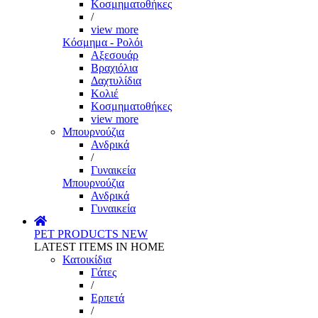
Κοσμηματοθήκες
/
view more
Κόσμημα - Ρολόι
Αξεσουάρ
Βραχιόλια
Δαχτυλίδια
Κολιέ
Κοσμηματοθήκες
view more
Μπουρνούζια
Ανδρικά
/
Γυναικεία
Μπουρνούζια
Ανδρικά
Γυναικεία
PET PRODUCTS
NEW
LATEST ITEMS IN HOME
Κατοικίδια
Γάτες
/
Ερπετά
/