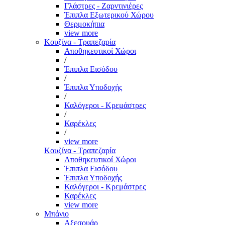
Γλάστρες - Ζαρντινιέρες
Έπιπλα Εξωτερικού Χώρου
Θερμοκήπια
view more
Κουζίνα - Τραπεζαρία
Αποθηκευτικοί Χώροι
/
Έπιπλα Εισόδου
/
Έπιπλα Υποδοχής
/
Καλόγεροι - Κρεμάστρες
/
Καρέκλες
/
view more
Κουζίνα - Τραπεζαρία
Αποθηκευτικοί Χώροι
Έπιπλα Εισόδου
Έπιπλα Υποδοχής
Καλόγεροι - Κρεμάστρες
Καρέκλες
view more
Μπάνιο
Αξεσουάρ