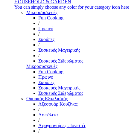
HOUSEHOLD & GARDEN
You can simply choose any color for your category icon here
Μικροσυσκευές
Fun Cooking
/
Πρωινό
/
Σκούπες
/
Συσκευές Μαγειρικής
/
Συσκευές Σιδερώματος
Μικροσυσκευές
Fun Cooking
Πρωινό
Σκούπες
Συσκευές Μαγειρικής
Συσκευές Σιδερώματος
Οικιακός Εξοπλισμός
Αξεσουάρ Κουζίνας
/
Ασφάλεια
/
Αφυγραντήρες - Ιονιστές
/