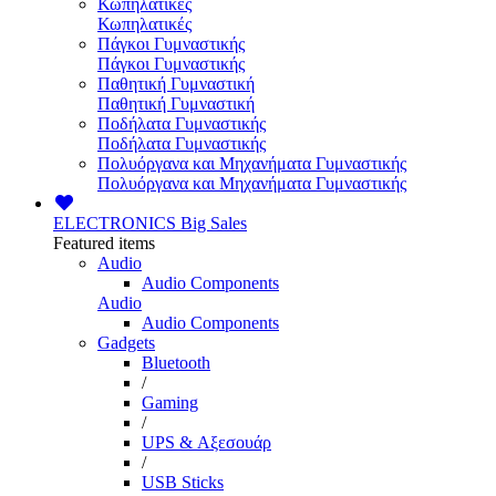
Κωπηλατικές
Κωπηλατικές
Πάγκοι Γυμναστικής
Πάγκοι Γυμναστικής
Παθητική Γυμναστική
Παθητική Γυμναστική
Ποδήλατα Γυμναστικής
Ποδήλατα Γυμναστικής
Πολυόργανα και Μηχανήματα Γυμναστικής
Πολυόργανα και Μηχανήματα Γυμναστικής
ELECTRONICS
Big Sales
Featured items
Audio
Audio Components
Audio
Audio Components
Gadgets
Bluetooth
/
Gaming
/
UPS & Αξεσουάρ
/
USB Sticks