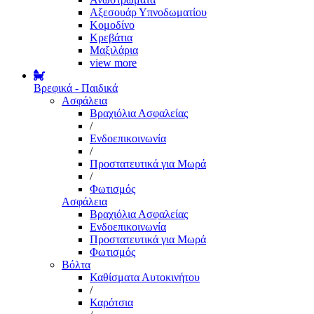
Αξεσουάρ Υπνοδωματίου
Κομοδίνο
Κρεβάτια
Μαξιλάρια
view more
Βρεφικά - Παιδικά
Ασφάλεια
Βραχιόλια Ασφαλείας
/
Ενδοεπικοινωνία
/
Προστατευτικά για Μωρά
/
Φωτισμός
Ασφάλεια
Βραχιόλια Ασφαλείας
Ενδοεπικοινωνία
Προστατευτικά για Μωρά
Φωτισμός
Βόλτα
Καθίσματα Αυτοκινήτου
/
Καρότσια