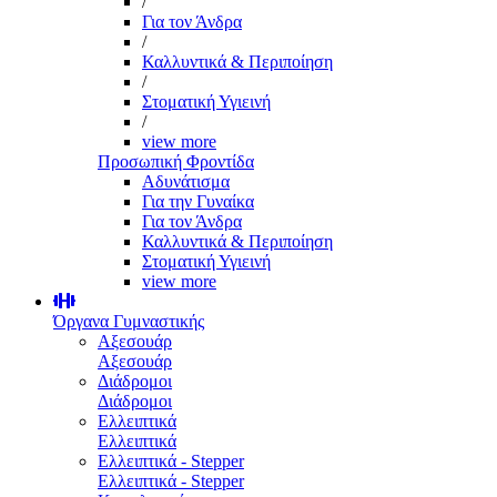
/
Για τον Άνδρα
/
Καλλυντικά & Περιποίηση
/
Στοματική Υγιεινή
/
view more
Προσωπική Φροντίδα
Αδυνάτισμα
Για την Γυναίκα
Για τον Άνδρα
Καλλυντικά & Περιποίηση
Στοματική Υγιεινή
view more
Όργανα Γυμναστικής
Αξεσουάρ
Αξεσουάρ
Διάδρομοι
Διάδρομοι
Ελλειπτικά
Ελλειπτικά
Ελλειπτικά - Stepper
Ελλειπτικά - Stepper