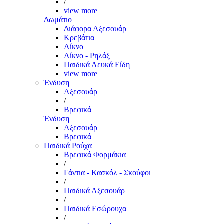
/
view more
Δωμάτιο
Διάφορα Αξεσουάρ
Κρεβάτια
Λίκνο
Λίκνο - Ρηλάξ
Παιδικά Λευκά Είδη
view more
Ένδυση
Αξεσουάρ
/
Βρεφικά
Ένδυση
Αξεσουάρ
Βρεφικά
Παιδικά Ρούχα
Βρεφικά Φορμάκια
/
Γάντια - Κασκόλ - Σκούφοι
/
Παιδικά Αξεσουάρ
/
Παιδικά Εσώρουχα
/