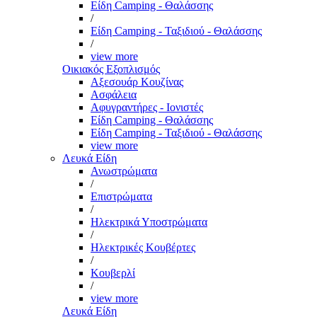
Είδη Camping - Θαλάσσης
/
Είδη Camping - Ταξιδιού - Θαλάσσης
/
view more
Οικιακός Εξοπλισμός
Αξεσουάρ Κουζίνας
Ασφάλεια
Αφυγραντήρες - Ιονιστές
Είδη Camping - Θαλάσσης
Είδη Camping - Ταξιδιού - Θαλάσσης
view more
Λευκά Είδη
Ανωστρώματα
/
Επιστρώματα
/
Ηλεκτρικά Υποστρώματα
/
Ηλεκτρικές Κουβέρτες
/
Κουβερλί
/
view more
Λευκά Είδη