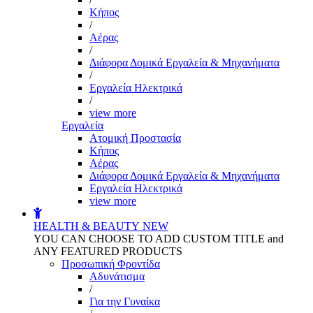
Kήπος
/
Αέρας
/
Διάφορα Δομικά Εργαλεία & Μηχανήματα
/
Εργαλεία Ηλεκτρικά
/
view more
Εργαλεία
Aτομική Προστασία
Kήπος
Αέρας
Διάφορα Δομικά Εργαλεία & Μηχανήματα
Εργαλεία Ηλεκτρικά
view more
HEALTH & BEAUTY
NEW
YOU CAN CHOOSE TO ADD CUSTOM TITLE and
ANY FEATURED PRODUCTS
Προσωπική Φροντίδα
Αδυνάτισμα
/
Για την Γυναίκα