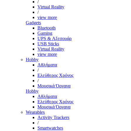
/
Virtual Reality
/
view more
Gadgets
Bluetooth
Gaming
UPS & Αξεσουάρ
USB Sticks
Virtual Reality
view more
Hobby
Αθλήματα
/
Ελεύθερος Χρόνος
/
Μουσικά Όργανα
Hobby
Αθλήματα
Ελεύθερος Χρόνος
Μουσικά Όργανα
Wearables
Activity Trackers
/
Smartwatches