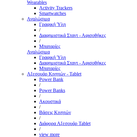
Wearables
Activity Trackers
Smartwatches
Αναλώσιμα
Γραφική Ύλη
/
Διαφημιστικά Σταντ - Αφισοθήκες
/
Μπαταρίες
Αναλώσιμα
Γραφική Ύλη
Διαφημιστικά Σταντ - Αφισοθήκες
Μπαταρίες
Αξεσουάρ Κινητών - Tablet
Power Bank
/
Power Banks
/
Ακουστικά
/
Βάσεις Κινητών
/
Διάφορα Αξεσουάρ Tablet
/
view more