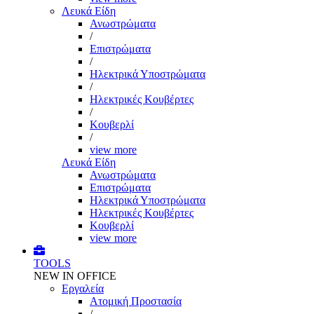
Λευκά Είδη
Ανωστρώματα
/
Επιστρώματα
/
Ηλεκτρικά Υποστρώματα
/
Ηλεκτρικές Κουβέρτες
/
Κουβερλί
/
view more
Λευκά Είδη
Ανωστρώματα
Επιστρώματα
Ηλεκτρικά Υποστρώματα
Ηλεκτρικές Κουβέρτες
Κουβερλί
view more
TOOLS
NEW IN OFFICE
Εργαλεία
Aτομική Προστασία
/