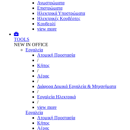
Ανωστρώματα
Επιστρώματα
Ηλεκτρικά Υποστρώματα
Ηλεκτρικές Κουβέρτες
Κουβερλί
view more
TOOLS
NEW IN OFFICE
Εργαλεία
Aτομική Προστασία
/
Kήπος
/
Αέρας
/
Διάφορα Δομικά Εργαλεία & Μηχανήματα
/
Εργαλεία Ηλεκτρικά
/
view more
Εργαλεία
Aτομική Προστασία
Kήπος
Αέρας