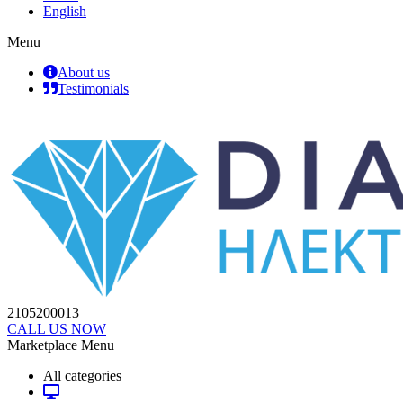
English
Menu
About us
Testimonials
2105200013
CALL US NOW
Marketplace Menu
All categories