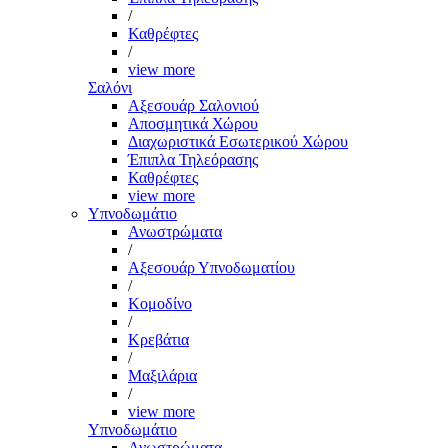
/
Καθρέφτες
/
view more
Σαλόνι
Αξεσουάρ Σαλονιού
Αποσμητικά Χώρου
Διαχωριστικά Εσωτερικού Χώρου
Έπιπλα Τηλεόρασης
Καθρέφτες
view more
Υπνοδωμάτιο
Ανωστρώματα
/
Αξεσουάρ Υπνοδωματίου
/
Κομοδίνο
/
Κρεβάτια
/
Μαξιλάρια
/
view more
Υπνοδωμάτιο
Ανωστρώματα