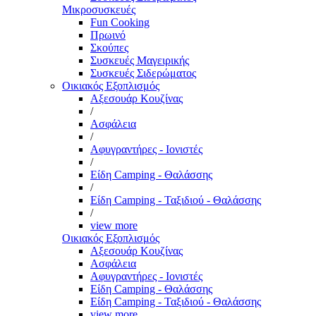
Μικροσυσκευές
Fun Cooking
Πρωινό
Σκούπες
Συσκευές Μαγειρικής
Συσκευές Σιδερώματος
Οικιακός Εξοπλισμός
Αξεσουάρ Κουζίνας
/
Ασφάλεια
/
Αφυγραντήρες - Ιονιστές
/
Είδη Camping - Θαλάσσης
/
Είδη Camping - Ταξιδιού - Θαλάσσης
/
view more
Οικιακός Εξοπλισμός
Αξεσουάρ Κουζίνας
Ασφάλεια
Αφυγραντήρες - Ιονιστές
Είδη Camping - Θαλάσσης
Είδη Camping - Ταξιδιού - Θαλάσσης
view more