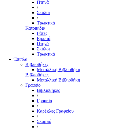
Πτηνά
/
Σκύλοι
/
Τρωκτικά
Κατοικίδια
Γάτες
Ερπετά
Πτηνά
Σκύλοι
Τρωκτικά
Έπιπλα
Βιβλιοθήκες
Μεταλλική Βιβλιοθήκη
Βιβλιοθήκες
Μεταλλική Βιβλιοθήκη
Γραφείο
Βιβλιοθήκες
/
Γραφεία
/
Καρέκλες Γραφείου
/
Σκαμπό
/