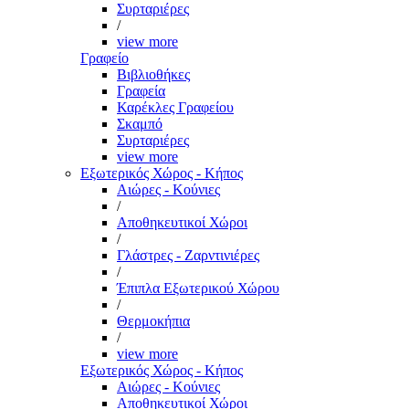
Συρταριέρες
/
view more
Γραφείο
Βιβλιοθήκες
Γραφεία
Καρέκλες Γραφείου
Σκαμπό
Συρταριέρες
view more
Εξωτερικός Χώρος - Κήπος
Αιώρες - Κούνιες
/
Αποθηκευτικοί Χώροι
/
Γλάστρες - Ζαρντινιέρες
/
Έπιπλα Εξωτερικού Χώρου
/
Θερμοκήπια
/
view more
Εξωτερικός Χώρος - Κήπος
Αιώρες - Κούνιες
Αποθηκευτικοί Χώροι