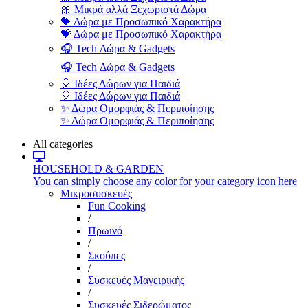
🎀 Μικρά αλλά Ξεχωριστά Δώρα
💝 Δώρα με Προσωπικό Χαρακτήρα
💝 Δώρα με Προσωπικό Χαρακτήρα
🎧 Tech Δώρα & Gadgets
🎧 Tech Δώρα & Gadgets
🎈 Ιδέες Δώρων για Παιδιά
🎈 Ιδέες Δώρων για Παιδιά
✨ Δώρα Ομορφιάς & Περιποίησης
✨ Δώρα Ομορφιάς & Περιποίησης
All categories
HOUSEHOLD & GARDEN
You can simply choose any color for your category icon here
Μικροσυσκευές
Fun Cooking
/
Πρωινό
/
Σκούπες
/
Συσκευές Μαγειρικής
/
Συσκευές Σιδερώματος