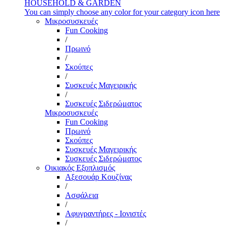
HOUSEHOLD & GARDEN
You can simply choose any color for your category icon here
Μικροσυσκευές
Fun Cooking
/
Πρωινό
/
Σκούπες
/
Συσκευές Μαγειρικής
/
Συσκευές Σιδερώματος
Μικροσυσκευές
Fun Cooking
Πρωινό
Σκούπες
Συσκευές Μαγειρικής
Συσκευές Σιδερώματος
Οικιακός Εξοπλισμός
Αξεσουάρ Κουζίνας
/
Ασφάλεια
/
Αφυγραντήρες - Ιονιστές
/