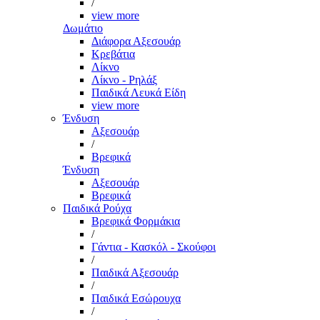
/
view more
Δωμάτιο
Διάφορα Αξεσουάρ
Κρεβάτια
Λίκνο
Λίκνο - Ρηλάξ
Παιδικά Λευκά Είδη
view more
Ένδυση
Αξεσουάρ
/
Βρεφικά
Ένδυση
Αξεσουάρ
Βρεφικά
Παιδικά Ρούχα
Βρεφικά Φορμάκια
/
Γάντια - Κασκόλ - Σκούφοι
/
Παιδικά Αξεσουάρ
/
Παιδικά Εσώρουχα
/