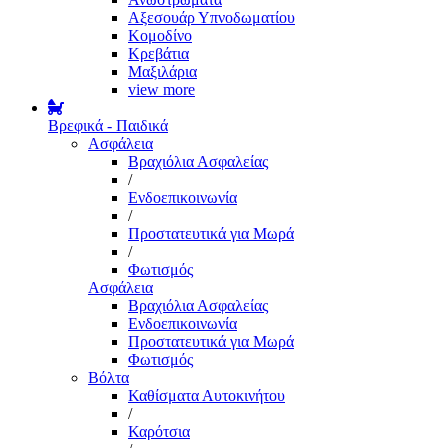
Αξεσουάρ Υπνοδωματίου
Κομοδίνο
Κρεβάτια
Μαξιλάρια
view more
Βρεφικά - Παιδικά
Ασφάλεια
Βραχιόλια Ασφαλείας
/
Ενδοεπικοινωνία
/
Προστατευτικά για Μωρά
/
Φωτισμός
Ασφάλεια
Βραχιόλια Ασφαλείας
Ενδοεπικοινωνία
Προστατευτικά για Μωρά
Φωτισμός
Βόλτα
Καθίσματα Αυτοκινήτου
/
Καρότσια