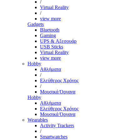
/
Virtual Reality
/
view more
Gadgets
Bluetooth
Gaming
UPS & Αξεσουάρ
USB Sticks
Virtual Reality
view more
Hobby
Αθλήματα
/
Ελεύθερος Χρόνος
/
Μουσικά Όργανα
Hobby
Αθλήματα
Ελεύθερος Χρόνος
Μουσικά Όργανα
Wearables
Activity Trackers
/
Smartwatches