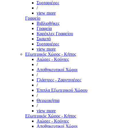
Συρταριέρες
/
view more
Γραφείο
Βιβλιοθήκες
Γραφεία
Καρέκλες Γραφείου
Σκαμπό
Συρταριέρες
view more
Εξωτερικός Χώρος - Κήπος
Αιώρες - Κούνιες
/
Αποθηκευτικοί Χώροι
/
Γλάστρες - Ζαρντινιέρες
/
Έπιπλα Εξωτερικού Χώρου
/
Θερμοκήπια
/
view more
Εξωτερικός Χώρος - Κήπος
Αιώρες - Κούνιες
Αποθηκευτικοί Χώροι