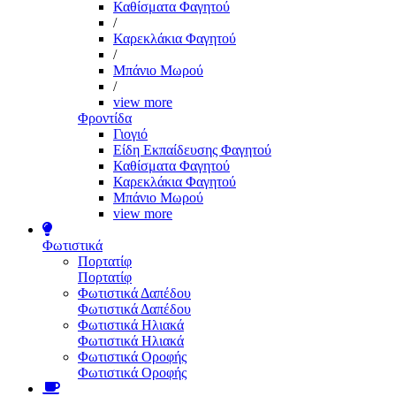
Καθίσματα Φαγητού
/
Καρεκλάκια Φαγητού
/
Μπάνιο Μωρού
/
view more
Φροντίδα
Γιογιό
Είδη Εκπαίδευσης Φαγητού
Καθίσματα Φαγητού
Καρεκλάκια Φαγητού
Μπάνιο Μωρού
view more
Φωτιστικά
Πορτατίφ
Πορτατίφ
Φωτιστικά Δαπέδου
Φωτιστικά Δαπέδου
Φωτιστικά Ηλιακά
Φωτιστικά Ηλιακά
Φωτιστικά Οροφής
Φωτιστικά Οροφής