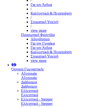
/
Για τον Άνδρα
/
Καλλυντικά & Περιποίηση
/
Στοματική Υγιεινή
/
view more
Προσωπική Φροντίδα
Αδυνάτισμα
Για την Γυναίκα
Για τον Άνδρα
Καλλυντικά & Περιποίηση
Στοματική Υγιεινή
view more
Όργανα Γυμναστικής
Αξεσουάρ
Αξεσουάρ
Διάδρομοι
Διάδρομοι
Ελλειπτικά
Ελλειπτικά
Ελλειπτικά - Stepper
Ελλειπτικά - Stepper