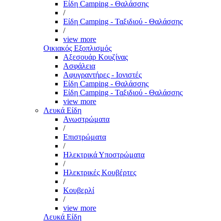
Είδη Camping - Θαλάσσης
/
Είδη Camping - Ταξιδιού - Θαλάσσης
/
view more
Οικιακός Εξοπλισμός
Αξεσουάρ Κουζίνας
Ασφάλεια
Αφυγραντήρες - Ιονιστές
Είδη Camping - Θαλάσσης
Είδη Camping - Ταξιδιού - Θαλάσσης
view more
Λευκά Είδη
Ανωστρώματα
/
Επιστρώματα
/
Ηλεκτρικά Υποστρώματα
/
Ηλεκτρικές Κουβέρτες
/
Κουβερλί
/
view more
Λευκά Είδη