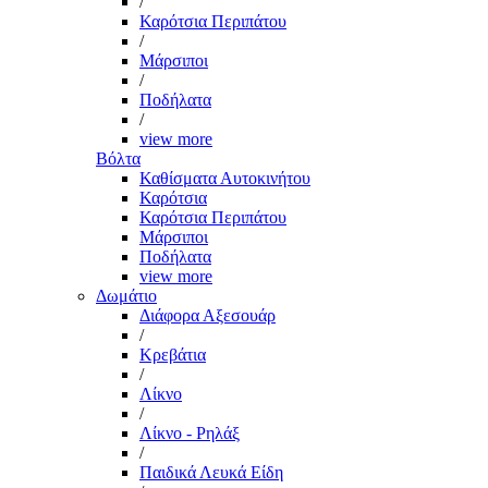
/
Καρότσια Περιπάτου
/
Μάρσιποι
/
Ποδήλατα
/
view more
Βόλτα
Καθίσματα Αυτοκινήτου
Καρότσια
Καρότσια Περιπάτου
Μάρσιποι
Ποδήλατα
view more
Δωμάτιο
Διάφορα Αξεσουάρ
/
Κρεβάτια
/
Λίκνο
/
Λίκνο - Ρηλάξ
/
Παιδικά Λευκά Είδη