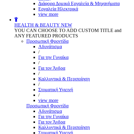
Διάφορα Δομικά Εργαλεία & Μηχανήματα
Εργαλεία Ηλεκτρικά
view more
HEALTH & BEAUTY
NEW
YOU CAN CHOOSE TO ADD CUSTOM TITLE and
ANY FEATURED PRODUCTS
Προσωπική Φροντίδα
Αδυνάτισμα
/
Για την Γυναίκα
/
Για τον Άνδρα
/
Καλλυντικά & Περιποίηση
/
Στοματική Υγιεινή
/
view more
Προσωπική Φροντίδα
Αδυνάτισμα
Για την Γυναίκα
Για τον Άνδρα
Καλλυντικά & Περιποίηση
Στοματική Υγιεινή