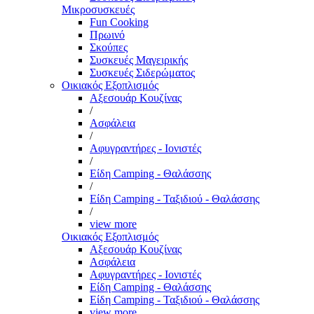
Μικροσυσκευές
Fun Cooking
Πρωινό
Σκούπες
Συσκευές Μαγειρικής
Συσκευές Σιδερώματος
Οικιακός Εξοπλισμός
Αξεσουάρ Κουζίνας
/
Ασφάλεια
/
Αφυγραντήρες - Ιονιστές
/
Είδη Camping - Θαλάσσης
/
Είδη Camping - Ταξιδιού - Θαλάσσης
/
view more
Οικιακός Εξοπλισμός
Αξεσουάρ Κουζίνας
Ασφάλεια
Αφυγραντήρες - Ιονιστές
Είδη Camping - Θαλάσσης
Είδη Camping - Ταξιδιού - Θαλάσσης
view more