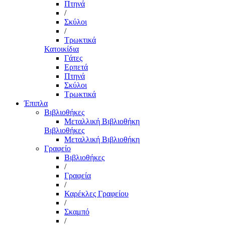
Πτηνά
/
Σκύλοι
/
Τρωκτικά
Κατοικίδια
Γάτες
Ερπετά
Πτηνά
Σκύλοι
Τρωκτικά
Έπιπλα
Βιβλιοθήκες
Μεταλλική Βιβλιοθήκη
Βιβλιοθήκες
Μεταλλική Βιβλιοθήκη
Γραφείο
Βιβλιοθήκες
/
Γραφεία
/
Καρέκλες Γραφείου
/
Σκαμπό
/