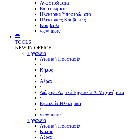
Ανωστρώματα
Επιστρώματα
Ηλεκτρικά Υποστρώματα
Ηλεκτρικές Κουβέρτες
Κουβερλί
view more
TOOLS
NEW IN OFFICE
Εργαλεία
Aτομική Προστασία
/
Kήπος
/
Αέρας
/
Διάφορα Δομικά Εργαλεία & Μηχανήματα
/
Εργαλεία Ηλεκτρικά
/
view more
Εργαλεία
Aτομική Προστασία
Kήπος
Αέρας