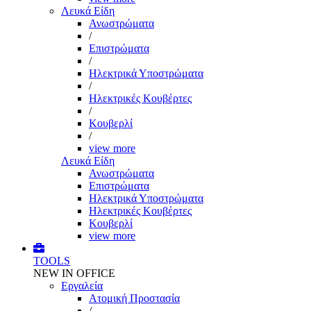
Λευκά Είδη
Ανωστρώματα
/
Επιστρώματα
/
Ηλεκτρικά Υποστρώματα
/
Ηλεκτρικές Κουβέρτες
/
Κουβερλί
/
view more
Λευκά Είδη
Ανωστρώματα
Επιστρώματα
Ηλεκτρικά Υποστρώματα
Ηλεκτρικές Κουβέρτες
Κουβερλί
view more
TOOLS
NEW IN OFFICE
Εργαλεία
Aτομική Προστασία
/