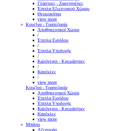
Γλάστρες - Ζαρντινιέρες
Έπιπλα Εξωτερικού Χώρου
Θερμοκήπια
view more
Κουζίνα - Τραπεζαρία
Αποθηκευτικοί Χώροι
/
Έπιπλα Εισόδου
/
Έπιπλα Υποδοχής
/
Καλόγεροι - Κρεμάστρες
/
Καρέκλες
/
view more
Κουζίνα - Τραπεζαρία
Αποθηκευτικοί Χώροι
Έπιπλα Εισόδου
Έπιπλα Υποδοχής
Καλόγεροι - Κρεμάστρες
Καρέκλες
view more
Μπάνιο
Αξεσουάρ