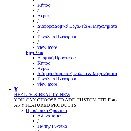
Kήπος
/
Αέρας
/
Διάφορα Δομικά Εργαλεία & Μηχανήματα
/
Εργαλεία Ηλεκτρικά
/
view more
Εργαλεία
Aτομική Προστασία
Kήπος
Αέρας
Διάφορα Δομικά Εργαλεία & Μηχανήματα
Εργαλεία Ηλεκτρικά
view more
HEALTH & BEAUTY
NEW
YOU CAN CHOOSE TO ADD CUSTOM TITLE and
ANY FEATURED PRODUCTS
Προσωπική Φροντίδα
Αδυνάτισμα
/
Για την Γυναίκα