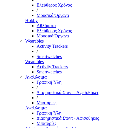
Ελεύθερος Χρόνος
/
Μουσικά Όργανα
Hobby
Αθλήματα
Ελεύθερος Χρόνος
Μουσικά Όργανα
Wearables
Activity Trackers
/
Smartwatches
Wearables
Activity Trackers
Smartwatches
Αναλώσιμα
Γραφική Ύλη
/
Διαφημιστικά Σταντ - Αφισοθήκες
/
Μπαταρίες
Αναλώσιμα
Γραφική Ύλη
Διαφημιστικά Σταντ - Αφισοθήκες
Μπαταρίες