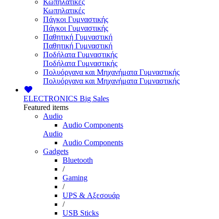
Κωπηλατικές
Κωπηλατικές
Πάγκοι Γυμναστικής
Πάγκοι Γυμναστικής
Παθητική Γυμναστική
Παθητική Γυμναστική
Ποδήλατα Γυμναστικής
Ποδήλατα Γυμναστικής
Πολυόργανα και Μηχανήματα Γυμναστικής
Πολυόργανα και Μηχανήματα Γυμναστικής
ELECTRONICS
Big Sales
Featured items
Audio
Audio Components
Audio
Audio Components
Gadgets
Bluetooth
/
Gaming
/
UPS & Αξεσουάρ
/
USB Sticks