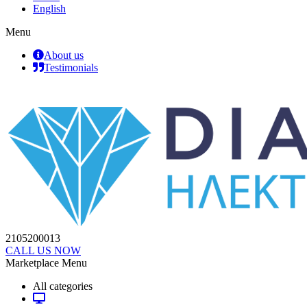
English
Menu
About us
Testimonials
2105200013
CALL US NOW
Marketplace Menu
All categories