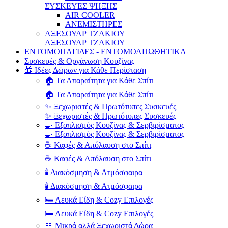
ΣΥΣΚΕΥΕΣ ΨΗΞΗΣ
AIR COOLER
ΑΝΕΜΙΣΤΗΡΕΣ
ΑΞΕΣΟΥΑΡ ΤΖΑΚΙΟΥ
ΑΞΕΣΟΥΑΡ ΤΖΑΚΙΟΥ
ΕΝΤΟΜΟΠΑΓΙΔΕΣ - ΕΝΤΟΜΟΑΠΩΘΗΤΙΚΑ
Συσκευές & Οργάνωση Κουζίνας
🎁 Ιδέες Δώρων για Κάθε Περίσταση
🏠 Τα Απαραίτητα για Κάθε Σπίτι
🏠 Τα Απαραίτητα για Κάθε Σπίτι
✨ Ξεχωριστές & Πρωτότυπες Συσκευές
✨ Ξεχωριστές & Πρωτότυπες Συσκευές
🍳 Εξοπλισμός Κουζίνας & Σερβιρίσματος
🍳 Εξοπλισμός Κουζίνας & Σερβιρίσματος
☕ Καφές & Απόλαυση στο Σπίτι
☕ Καφές & Απόλαυση στο Σπίτι
🕯️ Διακόσμηση & Ατμόσφαιρα
🕯️ Διακόσμηση & Ατμόσφαιρα
🛏️ Λευκά Είδη & Cozy Επιλογές
🛏️ Λευκά Είδη & Cozy Επιλογές
🎀 Μικρά αλλά Ξεχωριστά Δώρα