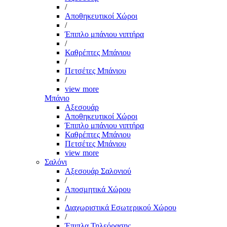
/
Αποθηκευτικοί Χώροι
/
Έπιπλο μπάνιου νιπτήρα
/
Καθρέπτες Μπάνιου
/
Πετσέτες Μπάνιου
/
view more
Μπάνιο
Αξεσουάρ
Αποθηκευτικοί Χώροι
Έπιπλο μπάνιου νιπτήρα
Καθρέπτες Μπάνιου
Πετσέτες Μπάνιου
view more
Σαλόνι
Αξεσουάρ Σαλονιού
/
Αποσμητικά Χώρου
/
Διαχωριστικά Εσωτερικού Χώρου
/
Έπιπλα Τηλεόρασης