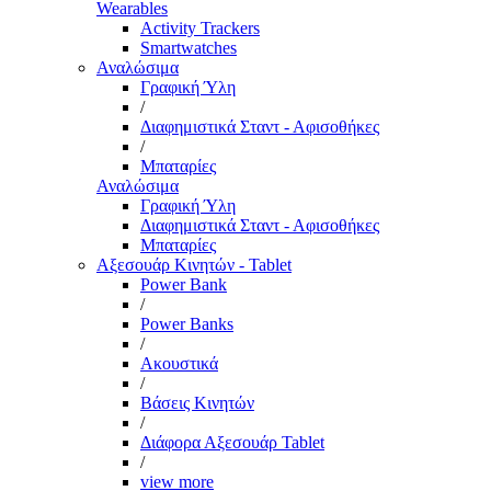
Wearables
Activity Trackers
Smartwatches
Αναλώσιμα
Γραφική Ύλη
/
Διαφημιστικά Σταντ - Αφισοθήκες
/
Μπαταρίες
Αναλώσιμα
Γραφική Ύλη
Διαφημιστικά Σταντ - Αφισοθήκες
Μπαταρίες
Αξεσουάρ Κινητών - Tablet
Power Bank
/
Power Banks
/
Ακουστικά
/
Βάσεις Κινητών
/
Διάφορα Αξεσουάρ Tablet
/
view more