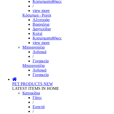
Κοσμηματοθήκες
/
view more
Κόσμημα - Ρολόι
Αξεσουάρ
Βραχιόλια
Δαχτυλίδια
Κολιέ
Κοσμηματοθήκες
view more
Μπουρνούζια
Ανδρικά
/
Γυναικεία
Μπουρνούζια
Ανδρικά
Γυναικεία
PET PRODUCTS
NEW
LATEST ITEMS IN HOME
Κατοικίδια
Γάτες
/
Ερπετά
/