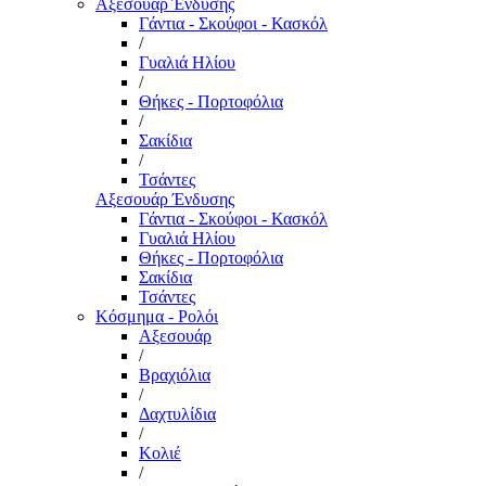
Αξεσουάρ Ένδυσης
Γάντια - Σκούφοι - Κασκόλ
/
Γυαλιά Ηλίου
/
Θήκες - Πορτοφόλια
/
Σακίδια
/
Τσάντες
Αξεσουάρ Ένδυσης
Γάντια - Σκούφοι - Κασκόλ
Γυαλιά Ηλίου
Θήκες - Πορτοφόλια
Σακίδια
Τσάντες
Κόσμημα - Ρολόι
Αξεσουάρ
/
Βραχιόλια
/
Δαχτυλίδια
/
Κολιέ
/