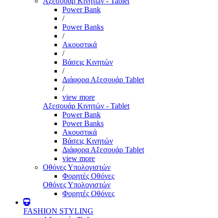
Αξεσουάρ Κινητών - Tablet
Power Bank
/
Power Banks
/
Ακουστικά
/
Βάσεις Κινητών
/
Διάφορα Αξεσουάρ Tablet
/
view more
Αξεσουάρ Κινητών - Tablet
Power Bank
Power Banks
Ακουστικά
Βάσεις Κινητών
Διάφορα Αξεσουάρ Tablet
view more
Οθόνες Υπολογιστών
Φορητές Οθόνες
Οθόνες Υπολογιστών
Φορητές Οθόνες
FASHION STYLING