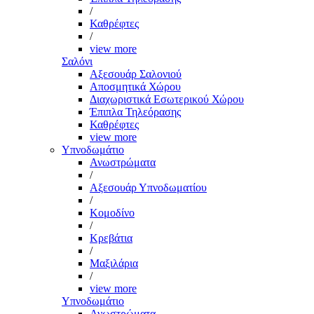
/
Καθρέφτες
/
view more
Σαλόνι
Αξεσουάρ Σαλονιού
Αποσμητικά Χώρου
Διαχωριστικά Εσωτερικού Χώρου
Έπιπλα Τηλεόρασης
Καθρέφτες
view more
Υπνοδωμάτιο
Ανωστρώματα
/
Αξεσουάρ Υπνοδωματίου
/
Κομοδίνο
/
Κρεβάτια
/
Μαξιλάρια
/
view more
Υπνοδωμάτιο
Ανωστρώματα