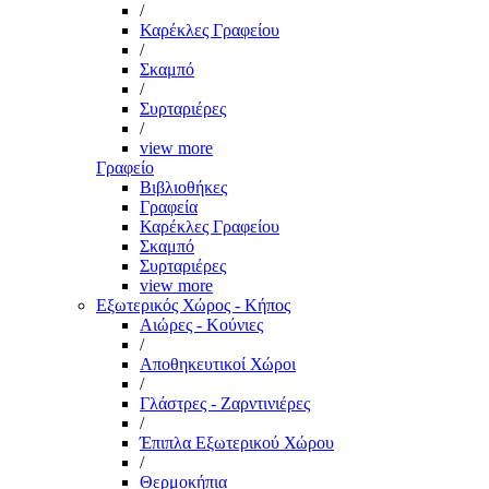
/
Καρέκλες Γραφείου
/
Σκαμπό
/
Συρταριέρες
/
view more
Γραφείο
Βιβλιοθήκες
Γραφεία
Καρέκλες Γραφείου
Σκαμπό
Συρταριέρες
view more
Εξωτερικός Χώρος - Κήπος
Αιώρες - Κούνιες
/
Αποθηκευτικοί Χώροι
/
Γλάστρες - Ζαρντινιέρες
/
Έπιπλα Εξωτερικού Χώρου
/
Θερμοκήπια