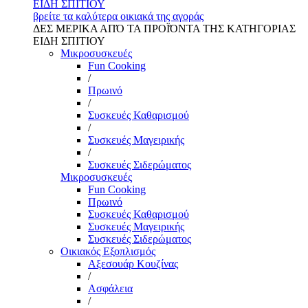
ΕΙΔΗ ΣΠΙΤΙΟΥ
βρείτε τα καλύτερα οικιακά της αγοράς
ΔΕΣ ΜΕΡΙΚΑ ΑΠΌ ΤΑ ΠΡΟΪΌΝΤΑ ΤΗΣ ΚΑΤΗΓΟΡΙΑΣ
ΕΙΔΗ ΣΠΙΤΙΟΥ
Μικροσυσκευές
Fun Cooking
/
Πρωινό
/
Συσκευές Καθαρισμού
/
Συσκευές Μαγειρικής
/
Συσκευές Σιδερώματος
Μικροσυσκευές
Fun Cooking
Πρωινό
Συσκευές Καθαρισμού
Συσκευές Μαγειρικής
Συσκευές Σιδερώματος
Οικιακός Εξοπλισμός
Αξεσουάρ Κουζίνας
/
Ασφάλεια
/