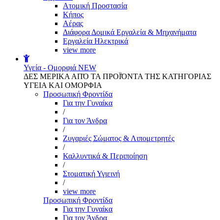
Aτομική Προστασία
Kήπος
Αέρας
Διάφορα Δομικά Εργαλεία & Μηχανήματα
Εργαλεία Ηλεκτρικά
view more
Υγεία - Ομορφιά
NEW
ΔΕΣ ΜΕΡΙΚΑ ΑΠΌ ΤΑ ΠΡΟΪΌΝΤΑ ΤΗΣ ΚΑΤΗΓΟΡΙΑΣ
ΥΓΕΙΑ ΚΑΙ ΟΜΟΡΦΙΑ
Προσωπική Φροντίδα
Για την Γυναίκα
/
Για τον Άνδρα
/
Ζυγαριές Σώματος & Λιπομετρητές
/
Καλλυντικά & Περιποίηση
/
Στοματική Υγιεινή
/
view more
Προσωπική Φροντίδα
Για την Γυναίκα
Για τον Άνδρα