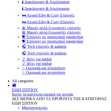
🕯️ Διακόσμηση & Ατμόσφαιρα
🕯️ Διακόσμηση & Ατμόσφαιρα
🛏️ Λευκά Είδη & Cozy Επιλογές
🛏️ Λευκά Είδη & Cozy Επιλογές
🎀 Μικρές αλλά ξεχωριστές επιλογές
🎀 Μικρές αλλά ξεχωριστές επιλογές
💝 Επιλογές με προσωπικό χαρακτήρα
💝 Επιλογές με προσωπικό χαρακτήρα
🎧 Tech επιλογές & gadgets
🎧 Tech επιλογές & gadgets
🎈 Ιδέες για παιδιά
🎈 Ιδέες για παιδιά
✨ Ομορφιά και περιποίηση
✨ Ομορφιά και περιποίηση
All categories
ΕΙΔΗ ΣΠΙΤΙΟΥ
βρείτε τα καλύτερα οικιακά της αγοράς
ΔΕΣ ΜΕΡΙΚΑ ΑΠΌ ΤΑ ΠΡΟΪΌΝΤΑ ΤΗΣ ΚΑΤΗΓΟΡΙΑΣ
ΕΙΔΗ ΣΠΙΤΙΟΥ
Μικροσυσκευές