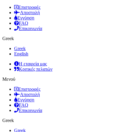
Επιστροφές
Αποστολή
Εγγύηση
FAQ
Επικοινωνία
Greek
Greek
English
Η εταιρεία μας
Κριτικές πελατών
Μενού
Επιστροφές
Αποστολή
Εγγύηση
FAQ
Επικοινωνία
Greek
Greek