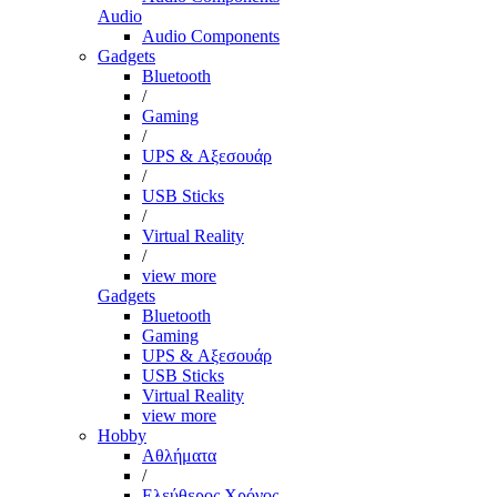
Audio
Audio Components
Gadgets
Bluetooth
/
Gaming
/
UPS & Αξεσουάρ
/
USB Sticks
/
Virtual Reality
/
view more
Gadgets
Bluetooth
Gaming
UPS & Αξεσουάρ
USB Sticks
Virtual Reality
view more
Hobby
Αθλήματα
/
Ελεύθερος Χρόνος