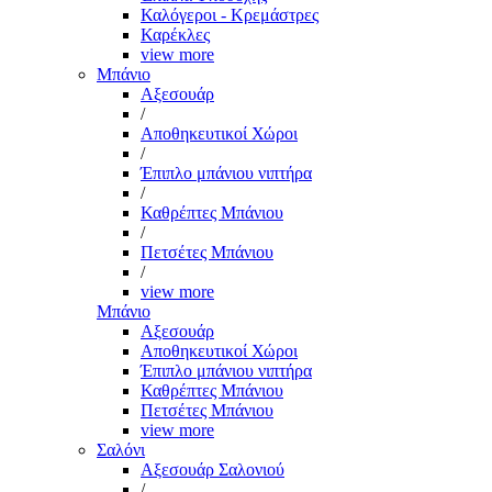
Καλόγεροι - Κρεμάστρες
Καρέκλες
view more
Μπάνιο
Αξεσουάρ
/
Αποθηκευτικοί Χώροι
/
Έπιπλο μπάνιου νιπτήρα
/
Καθρέπτες Μπάνιου
/
Πετσέτες Μπάνιου
/
view more
Μπάνιο
Αξεσουάρ
Αποθηκευτικοί Χώροι
Έπιπλο μπάνιου νιπτήρα
Καθρέπτες Μπάνιου
Πετσέτες Μπάνιου
view more
Σαλόνι
Αξεσουάρ Σαλονιού
/