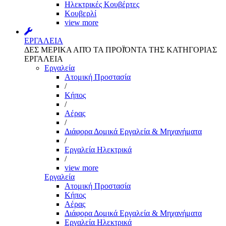
Ηλεκτρικές Κουβέρτες
Κουβερλί
view more
ΕΡΓΑΛΕΙΑ
ΔΕΣ ΜΕΡΙΚΑ ΑΠΌ ΤΑ ΠΡΟΪΌΝΤΑ ΤΗΣ ΚΑΤΗΓΟΡΙΑΣ
ΕΡΓΑΛΕΙΑ
Εργαλεία
Aτομική Προστασία
/
Kήπος
/
Αέρας
/
Διάφορα Δομικά Εργαλεία & Μηχανήματα
/
Εργαλεία Ηλεκτρικά
/
view more
Εργαλεία
Aτομική Προστασία
Kήπος
Αέρας
Διάφορα Δομικά Εργαλεία & Μηχανήματα
Εργαλεία Ηλεκτρικά