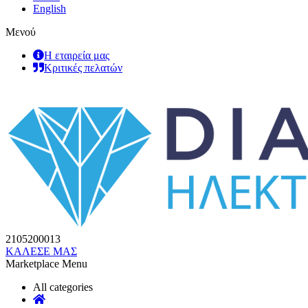
English
Μενού
Η εταιρεία μας
Κριτικές πελατών
2105200013
ΚΑΛΕΣΕ ΜΑΣ
Marketplace Menu
All categories