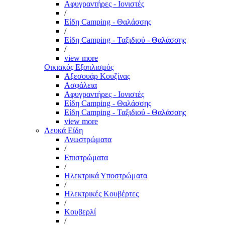
Αφυγραντήρες - Ιονιστές
/
Είδη Camping - Θαλάσσης
/
Είδη Camping - Ταξιδιού - Θαλάσσης
/
view more
Οικιακός Εξοπλισμός
Αξεσουάρ Κουζίνας
Ασφάλεια
Αφυγραντήρες - Ιονιστές
Είδη Camping - Θαλάσσης
Είδη Camping - Ταξιδιού - Θαλάσσης
view more
Λευκά Είδη
Ανωστρώματα
/
Επιστρώματα
/
Ηλεκτρικά Υποστρώματα
/
Ηλεκτρικές Κουβέρτες
/
Κουβερλί
/