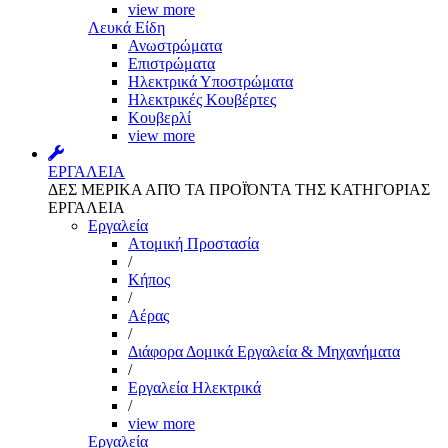
view more
Λευκά Είδη
Ανωστρώματα
Επιστρώματα
Ηλεκτρικά Υποστρώματα
Ηλεκτρικές Κουβέρτες
Κουβερλί
view more
ΕΡΓΑΛΕΙΑ
ΔΕΣ ΜΕΡΙΚΑ ΑΠΌ ΤΑ ΠΡΟΪΌΝΤΑ ΤΗΣ ΚΑΤΗΓΟΡΙΑΣ
ΕΡΓΑΛΕΙΑ
Εργαλεία
Aτομική Προστασία
/
Kήπος
/
Αέρας
/
Διάφορα Δομικά Εργαλεία & Μηχανήματα
/
Εργαλεία Ηλεκτρικά
/
view more
Εργαλεία