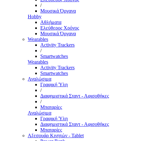
/
Μουσικά Όργανα
Hobby
Αθλήματα
Ελεύθερος Χρόνος
Μουσικά Όργανα
Wearables
Activity Trackers
/
Smartwatches
Wearables
Activity Trackers
Smartwatches
Αναλώσιμα
Γραφική Ύλη
/
Διαφημιστικά Σταντ - Αφισοθήκες
/
Μπαταρίες
Αναλώσιμα
Γραφική Ύλη
Διαφημιστικά Σταντ - Αφισοθήκες
Μπαταρίες
Αξεσουάρ Κινητών - Tablet