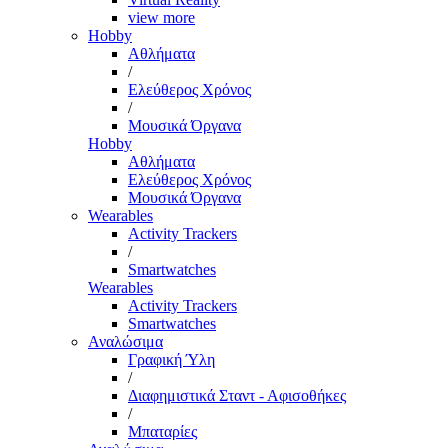
view more
Hobby
Αθλήματα
/
Ελεύθερος Χρόνος
/
Μουσικά Όργανα
Hobby
Αθλήματα
Ελεύθερος Χρόνος
Μουσικά Όργανα
Wearables
Activity Trackers
/
Smartwatches
Wearables
Activity Trackers
Smartwatches
Αναλώσιμα
Γραφική Ύλη
/
Διαφημιστικά Σταντ - Αφισοθήκες
/
Μπαταρίες