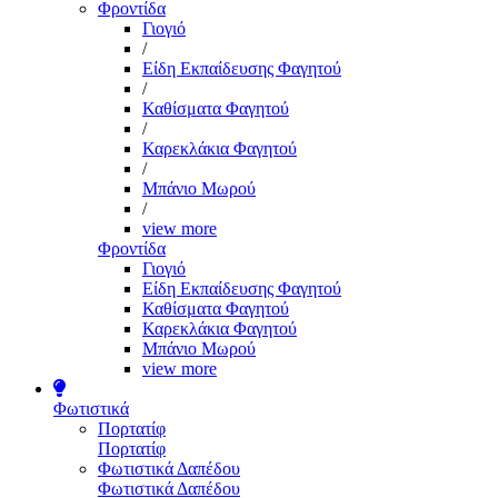
Φροντίδα
Γιογιό
/
Είδη Εκπαίδευσης Φαγητού
/
Καθίσματα Φαγητού
/
Καρεκλάκια Φαγητού
/
Μπάνιο Μωρού
/
view more
Φροντίδα
Γιογιό
Είδη Εκπαίδευσης Φαγητού
Καθίσματα Φαγητού
Καρεκλάκια Φαγητού
Μπάνιο Μωρού
view more
Φωτιστικά
Πορτατίφ
Πορτατίφ
Φωτιστικά Δαπέδου
Φωτιστικά Δαπέδου