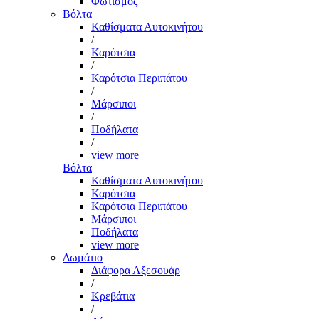
Φωτισμός
Βόλτα
Καθίσματα Αυτοκινήτου
/
Καρότσια
/
Καρότσια Περιπάτου
/
Μάρσιποι
/
Ποδήλατα
/
view more
Βόλτα
Καθίσματα Αυτοκινήτου
Καρότσια
Καρότσια Περιπάτου
Μάρσιποι
Ποδήλατα
view more
Δωμάτιο
Διάφορα Αξεσουάρ
/
Κρεβάτια
/