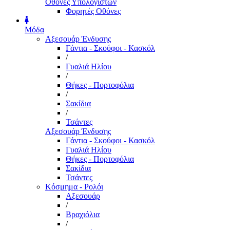
Οθόνες Υπολογιστών
Φορητές Οθόνες
Μόδα
Αξεσουάρ Ένδυσης
Γάντια - Σκούφοι - Κασκόλ
/
Γυαλιά Ηλίου
/
Θήκες - Πορτοφόλια
/
Σακίδια
/
Τσάντες
Αξεσουάρ Ένδυσης
Γάντια - Σκούφοι - Κασκόλ
Γυαλιά Ηλίου
Θήκες - Πορτοφόλια
Σακίδια
Τσάντες
Κόσμημα - Ρολόι
Αξεσουάρ
/
Βραχιόλια
/