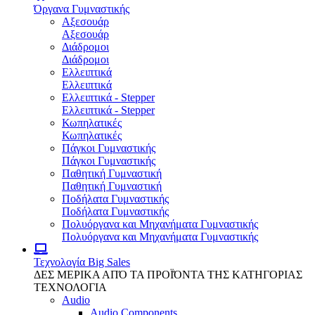
Όργανα Γυμναστικής
Αξεσουάρ
Αξεσουάρ
Διάδρομοι
Διάδρομοι
Ελλειπτικά
Ελλειπτικά
Ελλειπτικά - Stepper
Ελλειπτικά - Stepper
Κωπηλατικές
Κωπηλατικές
Πάγκοι Γυμναστικής
Πάγκοι Γυμναστικής
Παθητική Γυμναστική
Παθητική Γυμναστική
Ποδήλατα Γυμναστικής
Ποδήλατα Γυμναστικής
Πολυόργανα και Μηχανήματα Γυμναστικής
Πολυόργανα και Μηχανήματα Γυμναστικής
Τεχνολογία
Big Sales
ΔΕΣ ΜΕΡΙΚΑ ΑΠΌ ΤΑ ΠΡΟΪΌΝΤΑ ΤΗΣ ΚΑΤΗΓΟΡΙΑΣ
ΤΕΧΝΟΛΟΓΙΑ
Audio
Audio Components