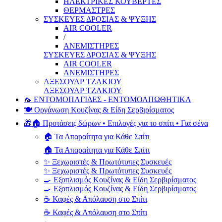
ΗΛΕΚΤΡΙΚΕΣ ΚΟΥΒΕΡΤΕΣ
ΘΕΡΜΑΣΤΡΕΣ
ΣΥΣΚΕΥΕΣ ΔΡΟΣΙΑΣ & ΨΥΞΗΣ
AIR COOLER
/
ΑΝΕΜΙΣΤΗΡΕΣ
ΣΥΣΚΕΥΕΣ ΔΡΟΣΙΑΣ & ΨΥΞΗΣ
AIR COOLER
ΑΝΕΜΙΣΤΗΡΕΣ
ΑΞΕΣΟΥΑΡ ΤΖΑΚΙΟΥ
ΑΞΕΣΟΥΑΡ ΤΖΑΚΙΟΥ
🦟 ΕΝΤΟΜΟΠΑΓΙΔΕΣ - ΕΝΤΟΜΟΑΠΩΘΗΤΙΚΑ
🍽️ Οργάνωση Κουζίνας & Είδη Σερβιρίσματος
🎁🏠 Προτάσεις δώρων • Επιλογές για το σπίτι • Για σένα
🏠 Τα Απαραίτητα για Κάθε Σπίτι
🏠 Τα Απαραίτητα για Κάθε Σπίτι
✨ Ξεχωριστές & Πρωτότυπες Συσκευές
✨ Ξεχωριστές & Πρωτότυπες Συσκευές
🍳 Εξοπλισμός Κουζίνας & Είδη Σερβιρίσματος
🍳 Εξοπλισμός Κουζίνας & Είδη Σερβιρίσματος
☕ Καφές & Απόλαυση στο Σπίτι
☕ Καφές & Απόλαυση στο Σπίτι