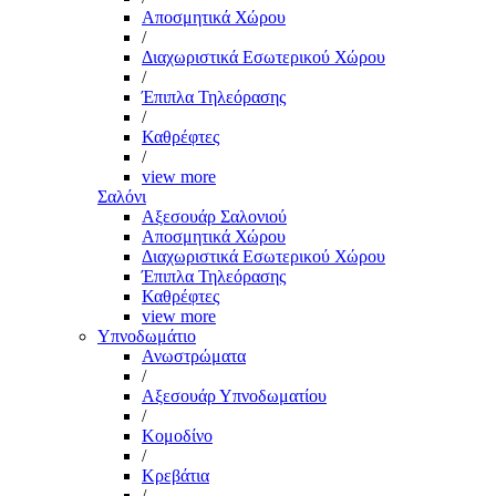
Αποσμητικά Χώρου
/
Διαχωριστικά Εσωτερικού Χώρου
/
Έπιπλα Τηλεόρασης
/
Καθρέφτες
/
view more
Σαλόνι
Αξεσουάρ Σαλονιού
Αποσμητικά Χώρου
Διαχωριστικά Εσωτερικού Χώρου
Έπιπλα Τηλεόρασης
Καθρέφτες
view more
Υπνοδωμάτιο
Ανωστρώματα
/
Αξεσουάρ Υπνοδωματίου
/
Κομοδίνο
/
Κρεβάτια
/