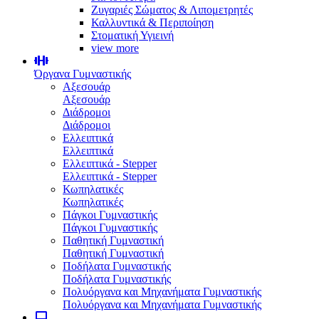
Ζυγαριές Σώματος & Λιπομετρητές
Καλλυντικά & Περιποίηση
Στοματική Υγιεινή
view more
Όργανα Γυμναστικής
Αξεσουάρ
Αξεσουάρ
Διάδρομοι
Διάδρομοι
Ελλειπτικά
Ελλειπτικά
Ελλειπτικά - Stepper
Ελλειπτικά - Stepper
Κωπηλατικές
Κωπηλατικές
Πάγκοι Γυμναστικής
Πάγκοι Γυμναστικής
Παθητική Γυμναστική
Παθητική Γυμναστική
Ποδήλατα Γυμναστικής
Ποδήλατα Γυμναστικής
Πολυόργανα και Μηχανήματα Γυμναστικής
Πολυόργανα και Μηχανήματα Γυμναστικής