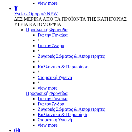
view more
Υγεία - Ομορφιά
NEW
ΔΕΣ ΜΕΡΙΚΑ ΑΠΌ ΤΑ ΠΡΟΪΌΝΤΑ ΤΗΣ ΚΑΤΗΓΟΡΙΑΣ
ΥΓΕΙΑ ΚΑΙ ΟΜΟΡΦΙΑ
Προσωπική Φροντίδα
Για την Γυναίκα
/
Για τον Άνδρα
/
Ζυγαριές Σώματος & Λιπομετρητές
/
Καλλυντικά & Περιποίηση
/
Στοματική Υγιεινή
/
view more
Προσωπική Φροντίδα
Για την Γυναίκα
Για τον Άνδρα
Ζυγαριές Σώματος & Λιπομετρητές
Καλλυντικά & Περιποίηση
Στοματική Υγιεινή
view more