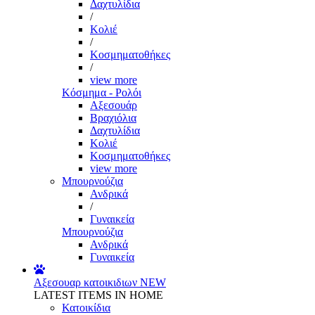
Δαχτυλίδια
/
Κολιέ
/
Κοσμηματοθήκες
/
view more
Κόσμημα - Ρολόι
Αξεσουάρ
Βραχιόλια
Δαχτυλίδια
Κολιέ
Κοσμηματοθήκες
view more
Μπουρνούζια
Ανδρικά
/
Γυναικεία
Μπουρνούζια
Ανδρικά
Γυναικεία
Αξεσουαρ κατοικιδιων
NEW
LATEST ITEMS IN HOME
Κατοικίδια