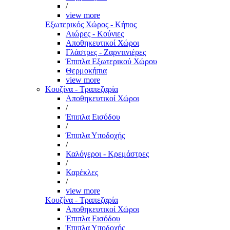
/
view more
Εξωτερικός Χώρος - Κήπος
Αιώρες - Κούνιες
Αποθηκευτικοί Χώροι
Γλάστρες - Ζαρντινιέρες
Έπιπλα Εξωτερικού Χώρου
Θερμοκήπια
view more
Κουζίνα - Τραπεζαρία
Αποθηκευτικοί Χώροι
/
Έπιπλα Εισόδου
/
Έπιπλα Υποδοχής
/
Καλόγεροι - Κρεμάστρες
/
Καρέκλες
/
view more
Κουζίνα - Τραπεζαρία
Αποθηκευτικοί Χώροι
Έπιπλα Εισόδου
Έπιπλα Υποδοχής