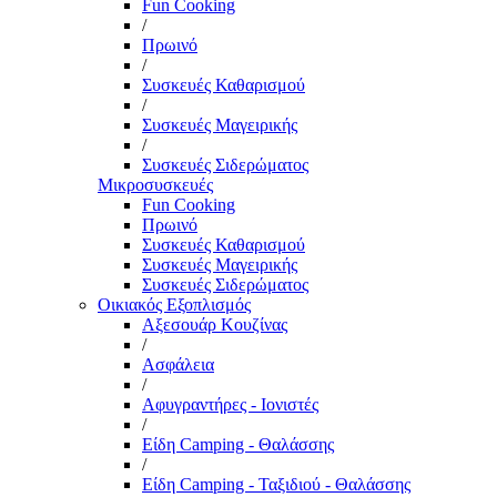
Fun Cooking
/
Πρωινό
/
Συσκευές Καθαρισμού
/
Συσκευές Μαγειρικής
/
Συσκευές Σιδερώματος
Μικροσυσκευές
Fun Cooking
Πρωινό
Συσκευές Καθαρισμού
Συσκευές Μαγειρικής
Συσκευές Σιδερώματος
Οικιακός Εξοπλισμός
Αξεσουάρ Κουζίνας
/
Ασφάλεια
/
Αφυγραντήρες - Ιονιστές
/
Είδη Camping - Θαλάσσης
/
Είδη Camping - Ταξιδιού - Θαλάσσης