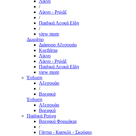
Λίκνο
/
Λίκνο - Ρηλάξ
/
Παιδικά Λευκά Είδη
/
view more
Δωμάτιο
Διάφορα Αξεσουάρ
Κρεβάτια
Λίκνο
Λίκνο - Ρηλάξ
Παιδικά Λευκά Είδη
view more
Ένδυση
Αξεσουάρ
/
Βρεφικά
Ένδυση
Αξεσουάρ
Βρεφικά
Παιδικά Ρούχα
Βρεφικά Φορμάκια
/
Γάντια - Κασκόλ - Σκούφοι