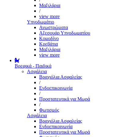
Μαξιλάρια
/
view more
Υπνοδωμάτιο
Ανωστρώματα
Αξεσουάρ Υπνοδωματίου
Κομοδίνο
Κρεβάτια
Μαξιλάρια
view more
Βρεφικά - Παιδικά
Ασφάλεια
Βραχιόλια Ασφαλείας
/
Ενδοεπικοινωνία
/
Προστατευτικά για Μωρά
/
Φωτισμός
Ασφάλεια
Βραχιόλια Ασφαλείας
Ενδοεπικοινωνία
Προστατευτικά για Μωρά