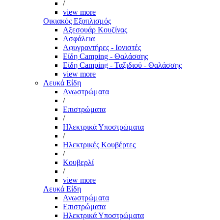
/
view more
Οικιακός Εξοπλισμός
Αξεσουάρ Κουζίνας
Ασφάλεια
Αφυγραντήρες - Ιονιστές
Είδη Camping - Θαλάσσης
Είδη Camping - Ταξιδιού - Θαλάσσης
view more
Λευκά Είδη
Ανωστρώματα
/
Επιστρώματα
/
Ηλεκτρικά Υποστρώματα
/
Ηλεκτρικές Κουβέρτες
/
Κουβερλί
/
view more
Λευκά Είδη
Ανωστρώματα
Επιστρώματα
Ηλεκτρικά Υποστρώματα