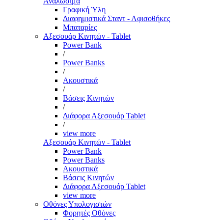
Αναλώσιμα
Γραφική Ύλη
Διαφημιστικά Σταντ - Αφισοθήκες
Μπαταρίες
Αξεσουάρ Κινητών - Tablet
Power Bank
/
Power Banks
/
Ακουστικά
/
Βάσεις Κινητών
/
Διάφορα Αξεσουάρ Tablet
/
view more
Αξεσουάρ Κινητών - Tablet
Power Bank
Power Banks
Ακουστικά
Βάσεις Κινητών
Διάφορα Αξεσουάρ Tablet
view more
Οθόνες Υπολογιστών
Φορητές Οθόνες