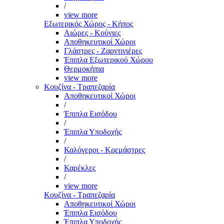
/
view more
Εξωτερικός Χώρος - Κήπος
Αιώρες - Κούνιες
Αποθηκευτικοί Χώροι
Γλάστρες - Ζαρντινιέρες
Έπιπλα Εξωτερικού Χώρου
Θερμοκήπια
view more
Κουζίνα - Τραπεζαρία
Αποθηκευτικοί Χώροι
/
Έπιπλα Εισόδου
/
Έπιπλα Υποδοχής
/
Καλόγεροι - Κρεμάστρες
/
Καρέκλες
/
view more
Κουζίνα - Τραπεζαρία
Αποθηκευτικοί Χώροι
Έπιπλα Εισόδου
Έπιπλα Υποδοχής