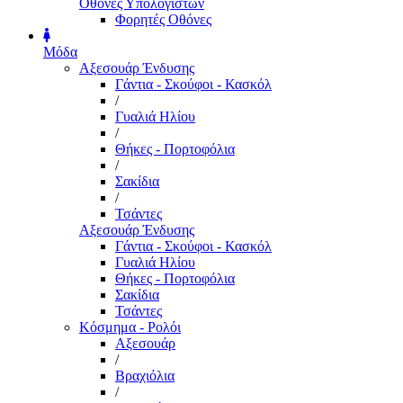
Οθόνες Υπολογιστών
Φορητές Οθόνες
Μόδα
Αξεσουάρ Ένδυσης
Γάντια - Σκούφοι - Κασκόλ
/
Γυαλιά Ηλίου
/
Θήκες - Πορτοφόλια
/
Σακίδια
/
Τσάντες
Αξεσουάρ Ένδυσης
Γάντια - Σκούφοι - Κασκόλ
Γυαλιά Ηλίου
Θήκες - Πορτοφόλια
Σακίδια
Τσάντες
Κόσμημα - Ρολόι
Αξεσουάρ
/
Βραχιόλια
/