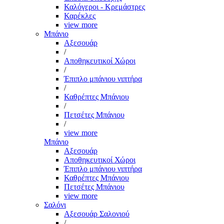
Καλόγεροι - Κρεμάστρες
Καρέκλες
view more
Μπάνιο
Αξεσουάρ
/
Αποθηκευτικοί Χώροι
/
Έπιπλο μπάνιου νιπτήρα
/
Καθρέπτες Μπάνιου
/
Πετσέτες Μπάνιου
/
view more
Μπάνιο
Αξεσουάρ
Αποθηκευτικοί Χώροι
Έπιπλο μπάνιου νιπτήρα
Καθρέπτες Μπάνιου
Πετσέτες Μπάνιου
view more
Σαλόνι
Αξεσουάρ Σαλονιού
/