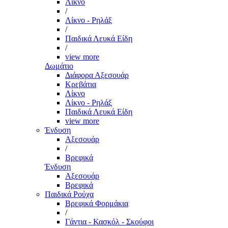
Λίκνο
/
Λίκνο - Ρηλάξ
/
Παιδικά Λευκά Είδη
/
view more
Δωμάτιο
Διάφορα Αξεσουάρ
Κρεβάτια
Λίκνο
Λίκνο - Ρηλάξ
Παιδικά Λευκά Είδη
view more
Ένδυση
Αξεσουάρ
/
Βρεφικά
Ένδυση
Αξεσουάρ
Βρεφικά
Παιδικά Ρούχα
Βρεφικά Φορμάκια
/
Γάντια - Κασκόλ - Σκούφοι