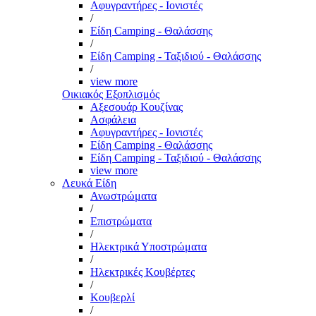
Αφυγραντήρες - Ιονιστές
/
Είδη Camping - Θαλάσσης
/
Είδη Camping - Ταξιδιού - Θαλάσσης
/
view more
Οικιακός Εξοπλισμός
Αξεσουάρ Κουζίνας
Ασφάλεια
Αφυγραντήρες - Ιονιστές
Είδη Camping - Θαλάσσης
Είδη Camping - Ταξιδιού - Θαλάσσης
view more
Λευκά Είδη
Ανωστρώματα
/
Επιστρώματα
/
Ηλεκτρικά Υποστρώματα
/
Ηλεκτρικές Κουβέρτες
/
Κουβερλί
/