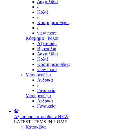
Δαχτυλίδια
/
Κολιέ
/
Κοσμηματοθήκες
/
view more
Κόσμημα - Ρολόι
Αξεσουάρ
Βραχιόλια
Δαχτυλίδια
Κολιέ
Κοσμηματοθήκες
view more
Μπουρνούζια
Ανδρικά
/
Γυναικεία
Μπουρνούζια
Ανδρικά
Γυναικεία
Αξεσουαρ κατοικιδιων
NEW
LATEST ITEMS IN HOME
Κατοικίδια