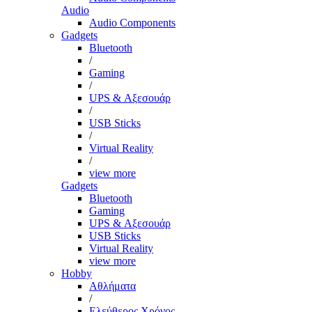
Audio
Audio Components
Gadgets
Bluetooth
/
Gaming
/
UPS & Αξεσουάρ
/
USB Sticks
/
Virtual Reality
/
view more
Gadgets
Bluetooth
Gaming
UPS & Αξεσουάρ
USB Sticks
Virtual Reality
view more
Hobby
Αθλήματα
/
Ελεύθερος Χρόνος