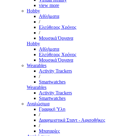
view more
Hobby
Αθλήματα
/
Ελεύθερος Χρόνος
/
Μουσικά Όργανα
Hobby
Αθλήματα
Ελεύθερος Χρόνος
Μουσικά Όργανα
Wearables
Activity Trackers
/
Smartwatches
Wearables
Activity Trackers
Smartwatches
Αναλώσιμα
Γραφική Ύλη
/
Διαφημιστικά Σταντ - Αφισοθήκες
/
Μπαταρίες