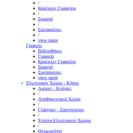
/
Καρέκλες Γραφείου
/
Σκαμπό
/
Συρταριέρες
/
view more
Γραφείο
Βιβλιοθήκες
Γραφεία
Καρέκλες Γραφείου
Σκαμπό
Συρταριέρες
view more
Εξωτερικός Χώρος - Κήπος
Αιώρες - Κούνιες
/
Αποθηκευτικοί Χώροι
/
Γλάστρες - Ζαρντινιέρες
/
Έπιπλα Εξωτερικού Χώρου
/
Θερμοκήπια