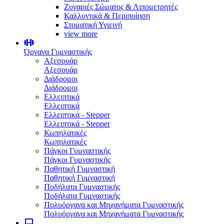
Ζυγαριές Σώματος & Λιπομετρητές
Καλλυντικά & Περιποίηση
Στοματική Υγιεινή
view more
Όργανα Γυμναστικής
Αξεσουάρ
Αξεσουάρ
Διάδρομοι
Διάδρομοι
Ελλειπτικά
Ελλειπτικά
Ελλειπτικά - Stepper
Ελλειπτικά - Stepper
Κωπηλατικές
Κωπηλατικές
Πάγκοι Γυμναστικής
Πάγκοι Γυμναστικής
Παθητική Γυμναστική
Παθητική Γυμναστική
Ποδήλατα Γυμναστικής
Ποδήλατα Γυμναστικής
Πολυόργανα και Μηχανήματα Γυμναστικής
Πολυόργανα και Μηχανήματα Γυμναστικής