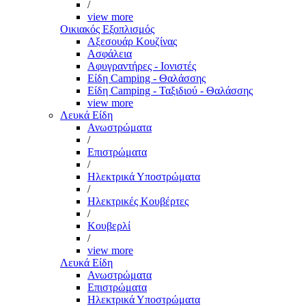
/
view more
Οικιακός Εξοπλισμός
Αξεσουάρ Κουζίνας
Ασφάλεια
Αφυγραντήρες - Ιονιστές
Είδη Camping - Θαλάσσης
Είδη Camping - Ταξιδιού - Θαλάσσης
view more
Λευκά Είδη
Ανωστρώματα
/
Επιστρώματα
/
Ηλεκτρικά Υποστρώματα
/
Ηλεκτρικές Κουβέρτες
/
Κουβερλί
/
view more
Λευκά Είδη
Ανωστρώματα
Επιστρώματα
Ηλεκτρικά Υποστρώματα