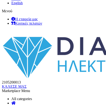
English
Μενού
Η εταιρεία μας
Κριτικές πελατών
2105200013
ΚΑΛΕΣΕ ΜΑΣ
Marketplace Menu
All categories