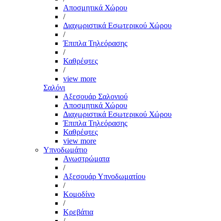
Αποσμητικά Χώρου
/
Διαχωριστικά Εσωτερικού Χώρου
/
Έπιπλα Τηλεόρασης
/
Καθρέφτες
/
view more
Σαλόνι
Αξεσουάρ Σαλονιού
Αποσμητικά Χώρου
Διαχωριστικά Εσωτερικού Χώρου
Έπιπλα Τηλεόρασης
Καθρέφτες
view more
Υπνοδωμάτιο
Ανωστρώματα
/
Αξεσουάρ Υπνοδωματίου
/
Κομοδίνο
/
Κρεβάτια
/