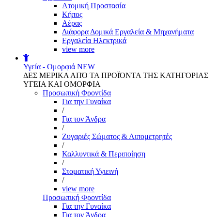
Aτομική Προστασία
Kήπος
Αέρας
Διάφορα Δομικά Εργαλεία & Μηχανήματα
Εργαλεία Ηλεκτρικά
view more
Υγεία - Ομορφιά
NEW
ΔΕΣ ΜΕΡΙΚΑ ΑΠΌ ΤΑ ΠΡΟΪΌΝΤΑ ΤΗΣ ΚΑΤΗΓΟΡΙΑΣ
ΥΓΕΙΑ ΚΑΙ ΟΜΟΡΦΙΑ
Προσωπική Φροντίδα
Για την Γυναίκα
/
Για τον Άνδρα
/
Ζυγαριές Σώματος & Λιπομετρητές
/
Καλλυντικά & Περιποίηση
/
Στοματική Υγιεινή
/
view more
Προσωπική Φροντίδα
Για την Γυναίκα
Για τον Άνδρα