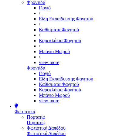
Φροντίδα
Γιογιό
/
Είδη Εκπαίδευσης Φαγητού
/
Καθίσματα Φαγητού
/
Καρεκλάκια Φαγητού
/
Μπάνιο Μωρού
/
view more
Φροντίδα
Γιογιό
Είδη Εκπαίδευσης Φαγητού
Καθίσματα Φαγητού
Καρεκλάκια Φαγητού
Μπάνιο Μωρού
view more
Φωτιστικά
Πορτατίφ
Πορτατίφ
Φωτιστικά Δαπέδου
Φωτιστικά Δαπέδου