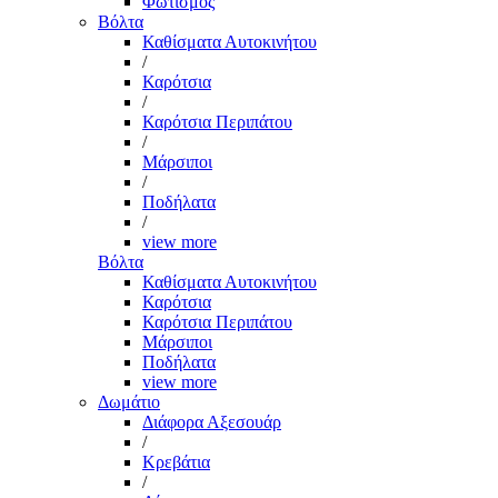
Φωτισμός
Βόλτα
Καθίσματα Αυτοκινήτου
/
Καρότσια
/
Καρότσια Περιπάτου
/
Μάρσιποι
/
Ποδήλατα
/
view more
Βόλτα
Καθίσματα Αυτοκινήτου
Καρότσια
Καρότσια Περιπάτου
Μάρσιποι
Ποδήλατα
view more
Δωμάτιο
Διάφορα Αξεσουάρ
/
Κρεβάτια
/