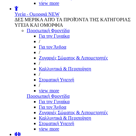
view more
Υγεία - Ομορφιά
NEW
ΔΕΣ ΜΕΡΙΚΑ ΑΠΌ ΤΑ ΠΡΟΪΌΝΤΑ ΤΗΣ ΚΑΤΗΓΟΡΙΑΣ
ΥΓΕΙΑ ΚΑΙ ΟΜΟΡΦΙΑ
Προσωπική Φροντίδα
Για την Γυναίκα
/
Για τον Άνδρα
/
Ζυγαριές Σώματος & Λιπομετρητές
/
Καλλυντικά & Περιποίηση
/
Στοματική Υγιεινή
/
view more
Προσωπική Φροντίδα
Για την Γυναίκα
Για τον Άνδρα
Ζυγαριές Σώματος & Λιπομετρητές
Καλλυντικά & Περιποίηση
Στοματική Υγιεινή
view more