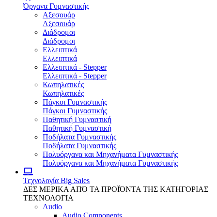
Όργανα Γυμναστικής
Αξεσουάρ
Αξεσουάρ
Διάδρομοι
Διάδρομοι
Ελλειπτικά
Ελλειπτικά
Ελλειπτικά - Stepper
Ελλειπτικά - Stepper
Κωπηλατικές
Κωπηλατικές
Πάγκοι Γυμναστικής
Πάγκοι Γυμναστικής
Παθητική Γυμναστική
Παθητική Γυμναστική
Ποδήλατα Γυμναστικής
Ποδήλατα Γυμναστικής
Πολυόργανα και Μηχανήματα Γυμναστικής
Πολυόργανα και Μηχανήματα Γυμναστικής
Τεχνολογία
Big Sales
ΔΕΣ ΜΕΡΙΚΑ ΑΠΌ ΤΑ ΠΡΟΪΌΝΤΑ ΤΗΣ ΚΑΤΗΓΟΡΙΑΣ
ΤΕΧΝΟΛΟΓΙΑ
Audio
Audio Components