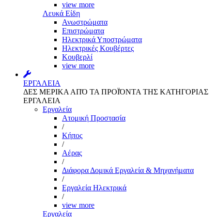
view more
Λευκά Είδη
Ανωστρώματα
Επιστρώματα
Ηλεκτρικά Υποστρώματα
Ηλεκτρικές Κουβέρτες
Κουβερλί
view more
ΕΡΓΑΛΕΙΑ
ΔΕΣ ΜΕΡΙΚΑ ΑΠΌ ΤΑ ΠΡΟΪΌΝΤΑ ΤΗΣ ΚΑΤΗΓΟΡΙΑΣ
ΕΡΓΑΛΕΙΑ
Εργαλεία
Aτομική Προστασία
/
Kήπος
/
Αέρας
/
Διάφορα Δομικά Εργαλεία & Μηχανήματα
/
Εργαλεία Ηλεκτρικά
/
view more
Εργαλεία