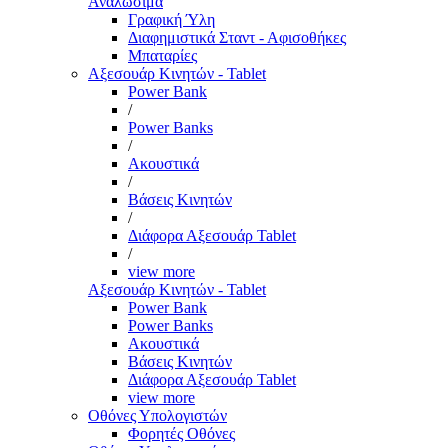
Αναλώσιμα
Γραφική Ύλη
Διαφημιστικά Σταντ - Αφισοθήκες
Μπαταρίες
Αξεσουάρ Κινητών - Tablet
Power Bank
/
Power Banks
/
Ακουστικά
/
Βάσεις Κινητών
/
Διάφορα Αξεσουάρ Tablet
/
view more
Αξεσουάρ Κινητών - Tablet
Power Bank
Power Banks
Ακουστικά
Βάσεις Κινητών
Διάφορα Αξεσουάρ Tablet
view more
Οθόνες Υπολογιστών
Φορητές Οθόνες