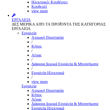
Ηλεκτρικές Κουβέρτες
Κουβερλί
view more
ΕΡΓΑΛΕΙΑ
ΔΕΣ ΜΕΡΙΚΑ ΑΠΌ ΤΑ ΠΡΟΪΌΝΤΑ ΤΗΣ ΚΑΤΗΓΟΡΙΑΣ
ΕΡΓΑΛΕΙΑ
Εργαλεία
Aτομική Προστασία
/
Kήπος
/
Αέρας
/
Διάφορα Δομικά Εργαλεία & Μηχανήματα
/
Εργαλεία Ηλεκτρικά
/
view more
Εργαλεία
Aτομική Προστασία
Kήπος
Αέρας
Διάφορα Δομικά Εργαλεία & Μηχανήματα
Εργαλεία Ηλεκτρικά