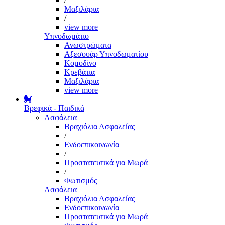
Μαξιλάρια
/
view more
Υπνοδωμάτιο
Ανωστρώματα
Αξεσουάρ Υπνοδωματίου
Κομοδίνο
Κρεβάτια
Μαξιλάρια
view more
Βρεφικά - Παιδικά
Ασφάλεια
Βραχιόλια Ασφαλείας
/
Ενδοεπικοινωνία
/
Προστατευτικά για Μωρά
/
Φωτισμός
Ασφάλεια
Βραχιόλια Ασφαλείας
Ενδοεπικοινωνία
Προστατευτικά για Μωρά