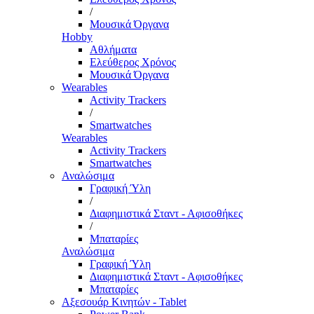
/
Μουσικά Όργανα
Hobby
Αθλήματα
Ελεύθερος Χρόνος
Μουσικά Όργανα
Wearables
Activity Trackers
/
Smartwatches
Wearables
Activity Trackers
Smartwatches
Αναλώσιμα
Γραφική Ύλη
/
Διαφημιστικά Σταντ - Αφισοθήκες
/
Μπαταρίες
Αναλώσιμα
Γραφική Ύλη
Διαφημιστικά Σταντ - Αφισοθήκες
Μπαταρίες
Αξεσουάρ Κινητών - Tablet