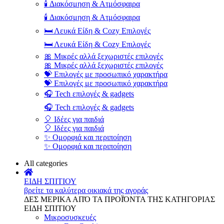
🕯️ Διακόσμηση & Ατμόσφαιρα
🕯️ Διακόσμηση & Ατμόσφαιρα
🛏️ Λευκά Είδη & Cozy Επιλογές
🛏️ Λευκά Είδη & Cozy Επιλογές
🎀 Μικρές αλλά ξεχωριστές επιλογές
🎀 Μικρές αλλά ξεχωριστές επιλογές
💝 Επιλογές με προσωπικό χαρακτήρα
💝 Επιλογές με προσωπικό χαρακτήρα
🎧 Tech επιλογές & gadgets
🎧 Tech επιλογές & gadgets
🎈 Ιδέες για παιδιά
🎈 Ιδέες για παιδιά
✨ Ομορφιά και περιποίηση
✨ Ομορφιά και περιποίηση
All categories
ΕΙΔΗ ΣΠΙΤΙΟΥ
βρείτε τα καλύτερα οικιακά της αγοράς
ΔΕΣ ΜΕΡΙΚΑ ΑΠΌ ΤΑ ΠΡΟΪΌΝΤΑ ΤΗΣ ΚΑΤΗΓΟΡΙΑΣ
ΕΙΔΗ ΣΠΙΤΙΟΥ
Μικροσυσκευές