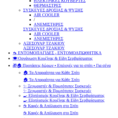
ΗΛΕΚΤΡΙΚΕΣ ΚΟΥΒΕΡΤΕΣ
ΘΕΡΜΑΣΤΡΕΣ
ΣΥΣΚΕΥΕΣ ΔΡΟΣΙΑΣ & ΨΥΞΗΣ
AIR COOLER
/
ΑΝΕΜΙΣΤΗΡΕΣ
ΣΥΣΚΕΥΕΣ ΔΡΟΣΙΑΣ & ΨΥΞΗΣ
AIR COOLER
ΑΝΕΜΙΣΤΗΡΕΣ
ΑΞΕΣΟΥΑΡ ΤΖΑΚΙΟΥ
ΑΞΕΣΟΥΑΡ ΤΖΑΚΙΟΥ
🦟 ΕΝΤΟΜΟΠΑΓΙΔΕΣ - ΕΝΤΟΜΟΑΠΩΘΗΤΙΚΑ
🍽️ Οργάνωση Κουζίνας & Είδη Σερβιρίσματος
🎁🏠 Προτάσεις δώρων • Επιλογές για το σπίτι • Για σένα
🏠 Τα Απαραίτητα για Κάθε Σπίτι
🏠 Τα Απαραίτητα για Κάθε Σπίτι
✨ Ξεχωριστές & Πρωτότυπες Συσκευές
✨ Ξεχωριστές & Πρωτότυπες Συσκευές
🍳 Εξοπλισμός Κουζίνας & Είδη Σερβιρίσματος
🍳 Εξοπλισμός Κουζίνας & Είδη Σερβιρίσματος
☕ Καφές & Απόλαυση στο Σπίτι
☕ Καφές & Απόλαυση στο Σπίτι