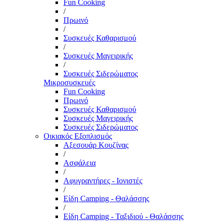
Fun Cooking
/
Πρωινό
/
Συσκευές Καθαρισμού
/
Συσκευές Μαγειρικής
/
Συσκευές Σιδερώματος
Μικροσυσκευές
Fun Cooking
Πρωινό
Συσκευές Καθαρισμού
Συσκευές Μαγειρικής
Συσκευές Σιδερώματος
Οικιακός Εξοπλισμός
Αξεσουάρ Κουζίνας
/
Ασφάλεια
/
Αφυγραντήρες - Ιονιστές
/
Είδη Camping - Θαλάσσης
/
Είδη Camping - Ταξιδιού - Θαλάσσης