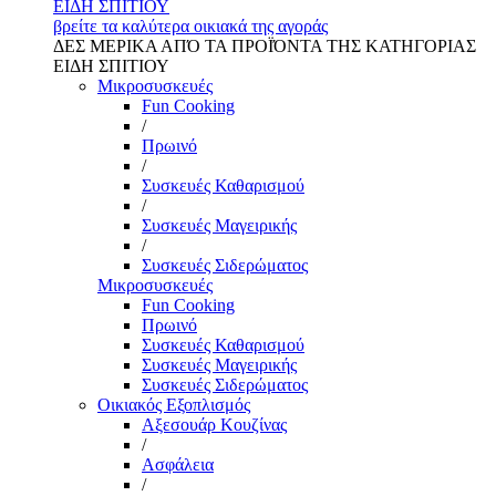
ΕΙΔΗ ΣΠΙΤΙΟΥ
βρείτε τα καλύτερα οικιακά της αγοράς
ΔΕΣ ΜΕΡΙΚΑ ΑΠΌ ΤΑ ΠΡΟΪΌΝΤΑ ΤΗΣ ΚΑΤΗΓΟΡΙΑΣ
ΕΙΔΗ ΣΠΙΤΙΟΥ
Μικροσυσκευές
Fun Cooking
/
Πρωινό
/
Συσκευές Καθαρισμού
/
Συσκευές Μαγειρικής
/
Συσκευές Σιδερώματος
Μικροσυσκευές
Fun Cooking
Πρωινό
Συσκευές Καθαρισμού
Συσκευές Μαγειρικής
Συσκευές Σιδερώματος
Οικιακός Εξοπλισμός
Αξεσουάρ Κουζίνας
/
Ασφάλεια
/