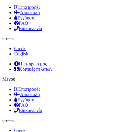
Επιστροφές
Αποστολή
Εγγύηση
FAQ
Επικοινωνία
Greek
Greek
English
Η εταιρεία μας
Κριτικές πελατών
Μενού
Επιστροφές
Αποστολή
Εγγύηση
FAQ
Επικοινωνία
Greek
Greek