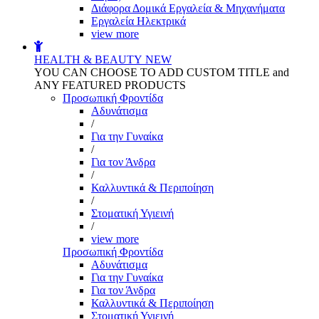
Διάφορα Δομικά Εργαλεία & Μηχανήματα
Εργαλεία Ηλεκτρικά
view more
HEALTH & BEAUTY
NEW
YOU CAN CHOOSE TO ADD CUSTOM TITLE and
ANY FEATURED PRODUCTS
Προσωπική Φροντίδα
Αδυνάτισμα
/
Για την Γυναίκα
/
Για τον Άνδρα
/
Καλλυντικά & Περιποίηση
/
Στοματική Υγιεινή
/
view more
Προσωπική Φροντίδα
Αδυνάτισμα
Για την Γυναίκα
Για τον Άνδρα
Καλλυντικά & Περιποίηση
Στοματική Υγιεινή