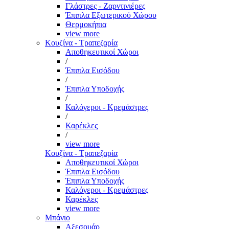
Γλάστρες - Ζαρντινιέρες
Έπιπλα Εξωτερικού Χώρου
Θερμοκήπια
view more
Κουζίνα - Τραπεζαρία
Αποθηκευτικοί Χώροι
/
Έπιπλα Εισόδου
/
Έπιπλα Υποδοχής
/
Καλόγεροι - Κρεμάστρες
/
Καρέκλες
/
view more
Κουζίνα - Τραπεζαρία
Αποθηκευτικοί Χώροι
Έπιπλα Εισόδου
Έπιπλα Υποδοχής
Καλόγεροι - Κρεμάστρες
Καρέκλες
view more
Μπάνιο
Αξεσουάρ