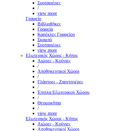
Συρταριέρες
/
view more
Γραφείο
Βιβλιοθήκες
Γραφεία
Καρέκλες Γραφείου
Σκαμπό
Συρταριέρες
view more
Εξωτερικός Χώρος - Κήπος
Αιώρες - Κούνιες
/
Αποθηκευτικοί Χώροι
/
Γλάστρες - Ζαρντινιέρες
/
Έπιπλα Εξωτερικού Χώρου
/
Θερμοκήπια
/
view more
Εξωτερικός Χώρος - Κήπος
Αιώρες - Κούνιες
Αποθηκευτικοί Χώροι