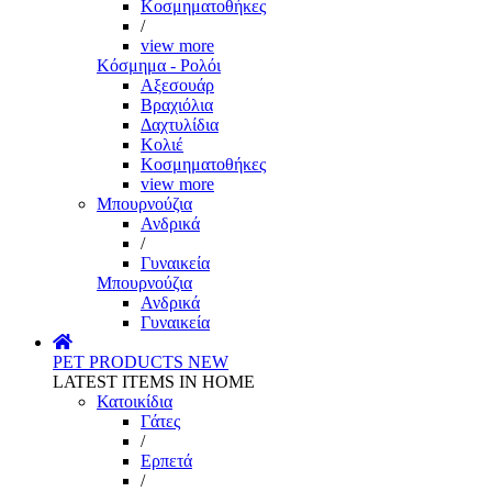
Κοσμηματοθήκες
/
view more
Κόσμημα - Ρολόι
Αξεσουάρ
Βραχιόλια
Δαχτυλίδια
Κολιέ
Κοσμηματοθήκες
view more
Μπουρνούζια
Ανδρικά
/
Γυναικεία
Μπουρνούζια
Ανδρικά
Γυναικεία
PET PRODUCTS
NEW
LATEST ITEMS IN HOME
Κατοικίδια
Γάτες
/
Ερπετά
/