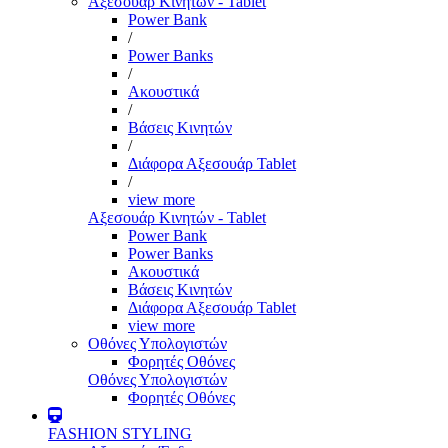
Αξεσουάρ Κινητών - Tablet
Power Bank
/
Power Banks
/
Ακουστικά
/
Βάσεις Κινητών
/
Διάφορα Αξεσουάρ Tablet
/
view more
Αξεσουάρ Κινητών - Tablet
Power Bank
Power Banks
Ακουστικά
Βάσεις Κινητών
Διάφορα Αξεσουάρ Tablet
view more
Οθόνες Υπολογιστών
Φορητές Οθόνες
Οθόνες Υπολογιστών
Φορητές Οθόνες
FASHION STYLING