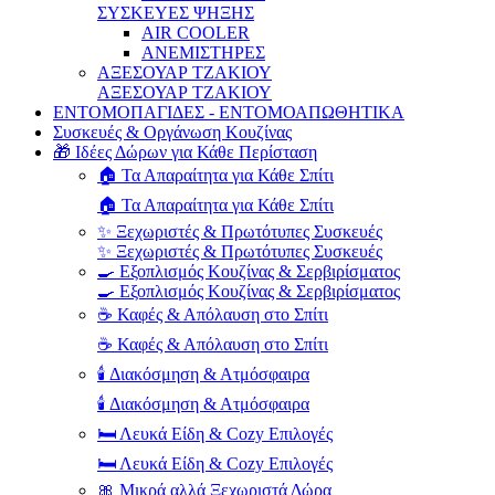
ΣΥΣΚΕΥΕΣ ΨΗΞΗΣ
AIR COOLER
ΑΝΕΜΙΣΤΗΡΕΣ
ΑΞΕΣΟΥΑΡ ΤΖΑΚΙΟΥ
ΑΞΕΣΟΥΑΡ ΤΖΑΚΙΟΥ
ΕΝΤΟΜΟΠΑΓΙΔΕΣ - ΕΝΤΟΜΟΑΠΩΘΗΤΙΚΑ
Συσκευές & Οργάνωση Κουζίνας
🎁 Ιδέες Δώρων για Κάθε Περίσταση
🏠 Τα Απαραίτητα για Κάθε Σπίτι
🏠 Τα Απαραίτητα για Κάθε Σπίτι
✨ Ξεχωριστές & Πρωτότυπες Συσκευές
✨ Ξεχωριστές & Πρωτότυπες Συσκευές
🍳 Εξοπλισμός Κουζίνας & Σερβιρίσματος
🍳 Εξοπλισμός Κουζίνας & Σερβιρίσματος
☕ Καφές & Απόλαυση στο Σπίτι
☕ Καφές & Απόλαυση στο Σπίτι
🕯️ Διακόσμηση & Ατμόσφαιρα
🕯️ Διακόσμηση & Ατμόσφαιρα
🛏️ Λευκά Είδη & Cozy Επιλογές
🛏️ Λευκά Είδη & Cozy Επιλογές
🎀 Μικρά αλλά Ξεχωριστά Δώρα