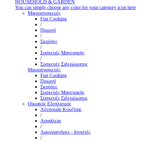
HOUSEHOLD & GARDEN
You can simply choose any color for your category icon here
Μικροσυσκευές
Fun Cooking
/
Πρωινό
/
Σκούπες
/
Συσκευές Μαγειρικής
/
Συσκευές Σιδερώματος
Μικροσυσκευές
Fun Cooking
Πρωινό
Σκούπες
Συσκευές Μαγειρικής
Συσκευές Σιδερώματος
Οικιακός Εξοπλισμός
Αξεσουάρ Κουζίνας
/
Ασφάλεια
/
Αφυγραντήρες - Ιονιστές
/