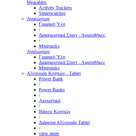
Wearables
Activity Trackers
Smartwatches
Αναλώσιμα
Γραφική Ύλη
/
Διαφημιστικά Σταντ - Αφισοθήκες
/
Μπαταρίες
Αναλώσιμα
Γραφική Ύλη
Διαφημιστικά Σταντ - Αφισοθήκες
Μπαταρίες
Αξεσουάρ Κινητών - Tablet
Power Bank
/
Power Banks
/
Ακουστικά
/
Βάσεις Κινητών
/
Διάφορα Αξεσουάρ Tablet
/
view more