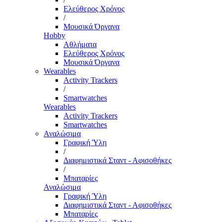
Ελεύθερος Χρόνος
/
Μουσικά Όργανα
Hobby
Αθλήματα
Ελεύθερος Χρόνος
Μουσικά Όργανα
Wearables
Activity Trackers
/
Smartwatches
Wearables
Activity Trackers
Smartwatches
Αναλώσιμα
Γραφική Ύλη
/
Διαφημιστικά Σταντ - Αφισοθήκες
/
Μπαταρίες
Αναλώσιμα
Γραφική Ύλη
Διαφημιστικά Σταντ - Αφισοθήκες
Μπαταρίες