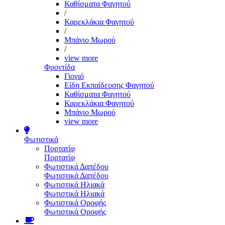
Καθίσματα Φαγητού
/
Καρεκλάκια Φαγητού
/
Μπάνιο Μωρού
/
view more
Φροντίδα
Γιογιό
Είδη Εκπαίδευσης Φαγητού
Καθίσματα Φαγητού
Καρεκλάκια Φαγητού
Μπάνιο Μωρού
view more
Φωτιστικά
Πορτατίφ
Πορτατίφ
Φωτιστικά Δαπέδου
Φωτιστικά Δαπέδου
Φωτιστικά Ηλιακά
Φωτιστικά Ηλιακά
Φωτιστικά Οροφής
Φωτιστικά Οροφής