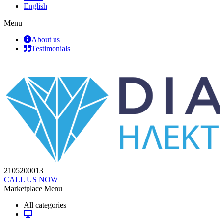
English
Menu
About us
Testimonials
2105200013
CALL US NOW
Marketplace Menu
All categories