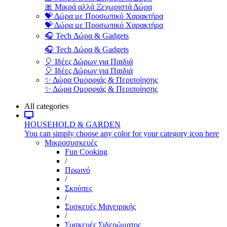
🎀 Μικρά αλλά Ξεχωριστά Δώρα
💝 Δώρα με Προσωπικό Χαρακτήρα
💝 Δώρα με Προσωπικό Χαρακτήρα
🎧 Tech Δώρα & Gadgets
🎧 Tech Δώρα & Gadgets
🎈 Ιδέες Δώρων για Παιδιά
🎈 Ιδέες Δώρων για Παιδιά
✨ Δώρα Ομορφιάς & Περιποίησης
✨ Δώρα Ομορφιάς & Περιποίησης
All categories
HOUSEHOLD & GARDEN
You can simply choose any color for your category icon here
Μικροσυσκευές
Fun Cooking
/
Πρωινό
/
Σκούπες
/
Συσκευές Μαγειρικής
/
Συσκευές Σιδερώματος