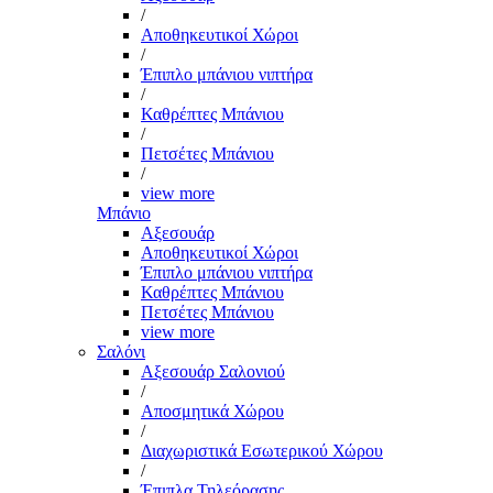
/
Αποθηκευτικοί Χώροι
/
Έπιπλο μπάνιου νιπτήρα
/
Καθρέπτες Μπάνιου
/
Πετσέτες Μπάνιου
/
view more
Μπάνιο
Αξεσουάρ
Αποθηκευτικοί Χώροι
Έπιπλο μπάνιου νιπτήρα
Καθρέπτες Μπάνιου
Πετσέτες Μπάνιου
view more
Σαλόνι
Αξεσουάρ Σαλονιού
/
Αποσμητικά Χώρου
/
Διαχωριστικά Εσωτερικού Χώρου
/
Έπιπλα Τηλεόρασης