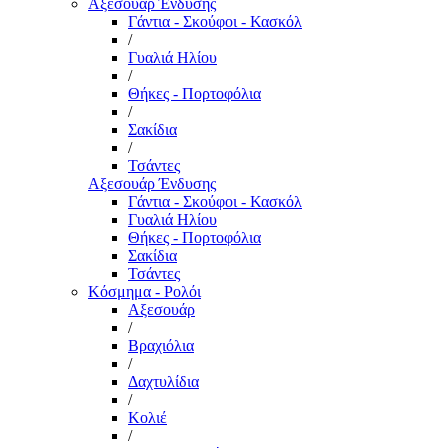
Αξεσουάρ Ένδυσης
Γάντια - Σκούφοι - Κασκόλ
/
Γυαλιά Ηλίου
/
Θήκες - Πορτοφόλια
/
Σακίδια
/
Τσάντες
Αξεσουάρ Ένδυσης
Γάντια - Σκούφοι - Κασκόλ
Γυαλιά Ηλίου
Θήκες - Πορτοφόλια
Σακίδια
Τσάντες
Κόσμημα - Ρολόι
Αξεσουάρ
/
Βραχιόλια
/
Δαχτυλίδια
/
Κολιέ
/