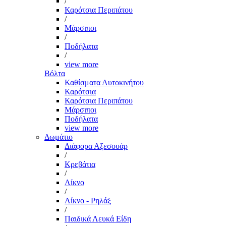
/
Καρότσια Περιπάτου
/
Μάρσιποι
/
Ποδήλατα
/
view more
Βόλτα
Καθίσματα Αυτοκινήτου
Καρότσια
Καρότσια Περιπάτου
Μάρσιποι
Ποδήλατα
view more
Δωμάτιο
Διάφορα Αξεσουάρ
/
Κρεβάτια
/
Λίκνο
/
Λίκνο - Ρηλάξ
/
Παιδικά Λευκά Είδη