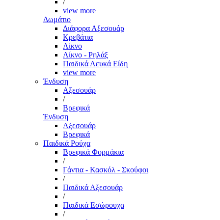
/
view more
Δωμάτιο
Διάφορα Αξεσουάρ
Κρεβάτια
Λίκνο
Λίκνο - Ρηλάξ
Παιδικά Λευκά Είδη
view more
Ένδυση
Αξεσουάρ
/
Βρεφικά
Ένδυση
Αξεσουάρ
Βρεφικά
Παιδικά Ρούχα
Βρεφικά Φορμάκια
/
Γάντια - Κασκόλ - Σκούφοι
/
Παιδικά Αξεσουάρ
/
Παιδικά Εσώρουχα
/