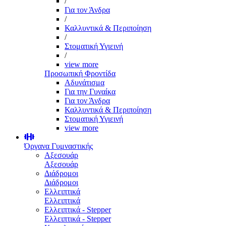
/
Για τον Άνδρα
/
Καλλυντικά & Περιποίηση
/
Στοματική Υγιεινή
/
view more
Προσωπική Φροντίδα
Αδυνάτισμα
Για την Γυναίκα
Για τον Άνδρα
Καλλυντικά & Περιποίηση
Στοματική Υγιεινή
view more
Όργανα Γυμναστικής
Αξεσουάρ
Αξεσουάρ
Διάδρομοι
Διάδρομοι
Ελλειπτικά
Ελλειπτικά
Ελλειπτικά - Stepper
Ελλειπτικά - Stepper