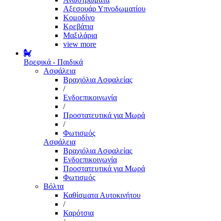
Αξεσουάρ Υπνοδωματίου
Κομοδίνο
Κρεβάτια
Μαξιλάρια
view more
Βρεφικά - Παιδικά
Ασφάλεια
Βραχιόλια Ασφαλείας
/
Ενδοεπικοινωνία
/
Προστατευτικά για Μωρά
/
Φωτισμός
Ασφάλεια
Βραχιόλια Ασφαλείας
Ενδοεπικοινωνία
Προστατευτικά για Μωρά
Φωτισμός
Βόλτα
Καθίσματα Αυτοκινήτου
/
Καρότσια