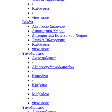
/
Καθρέφτες
/
view more
Σαλόνι
Αξεσουάρ Σαλονιού
Αποσμητικά Χώρου
Διαχωριστικά Εσωτερικού Χώρου
Έπιπλα Τηλεόρασης
Καθρέφτες
view more
Υπνοδωμάτιο
Ανωστρώματα
/
Αξεσουάρ Υπνοδωματίου
/
Κομοδίνο
/
Κρεβάτια
/
Μαξιλάρια
/
view more
Υπνοδωμάτιο
Ανωστρώματα