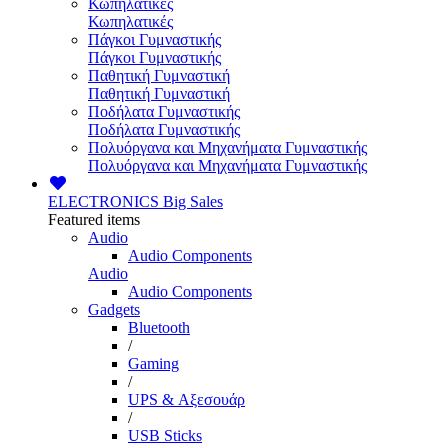
Κωπηλατικές
Κωπηλατικές
Πάγκοι Γυμναστικής
Πάγκοι Γυμναστικής
Παθητική Γυμναστική
Παθητική Γυμναστική
Ποδήλατα Γυμναστικής
Ποδήλατα Γυμναστικής
Πολυόργανα και Μηχανήματα Γυμναστικής
Πολυόργανα και Μηχανήματα Γυμναστικής
ELECTRONICS
Big Sales
Featured items
Audio
Audio Components
Audio
Audio Components
Gadgets
Bluetooth
/
Gaming
/
UPS & Αξεσουάρ
/
USB Sticks