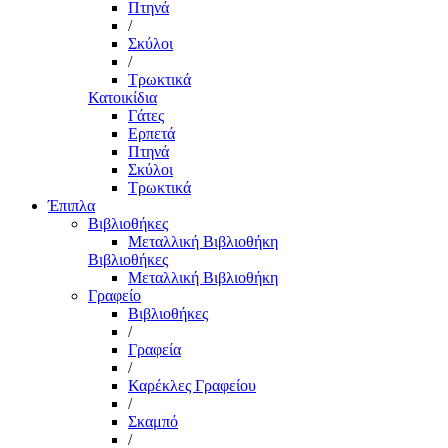
Πτηνά
/
Σκύλοι
/
Τρωκτικά
Κατοικίδια
Γάτες
Ερπετά
Πτηνά
Σκύλοι
Τρωκτικά
Έπιπλα
Βιβλιοθήκες
Μεταλλική Βιβλιοθήκη
Βιβλιοθήκες
Μεταλλική Βιβλιοθήκη
Γραφείο
Βιβλιοθήκες
/
Γραφεία
/
Καρέκλες Γραφείου
/
Σκαμπό
/