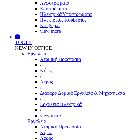
Ανωστρώματα
Επιστρώματα
Ηλεκτρικά Υποστρώματα
Ηλεκτρικές Κουβέρτες
Κουβερλί
view more
TOOLS
NEW IN OFFICE
Εργαλεία
Aτομική Προστασία
/
Kήπος
/
Αέρας
/
Διάφορα Δομικά Εργαλεία & Μηχανήματα
/
Εργαλεία Ηλεκτρικά
/
view more
Εργαλεία
Aτομική Προστασία
Kήπος
Αέρας