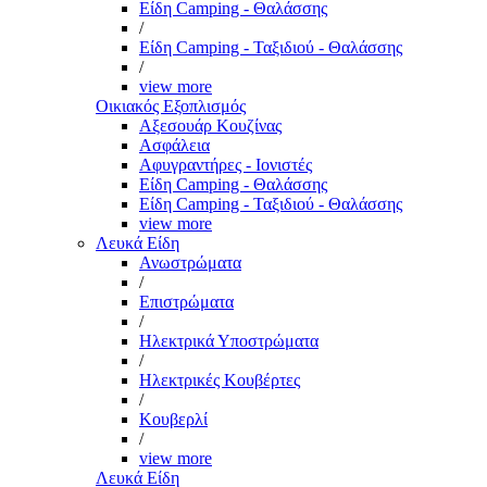
Είδη Camping - Θαλάσσης
/
Είδη Camping - Ταξιδιού - Θαλάσσης
/
view more
Οικιακός Εξοπλισμός
Αξεσουάρ Κουζίνας
Ασφάλεια
Αφυγραντήρες - Ιονιστές
Είδη Camping - Θαλάσσης
Είδη Camping - Ταξιδιού - Θαλάσσης
view more
Λευκά Είδη
Ανωστρώματα
/
Επιστρώματα
/
Ηλεκτρικά Υποστρώματα
/
Ηλεκτρικές Κουβέρτες
/
Κουβερλί
/
view more
Λευκά Είδη