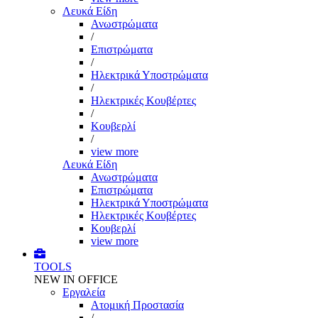
Λευκά Είδη
Ανωστρώματα
/
Επιστρώματα
/
Ηλεκτρικά Υποστρώματα
/
Ηλεκτρικές Κουβέρτες
/
Κουβερλί
/
view more
Λευκά Είδη
Ανωστρώματα
Επιστρώματα
Ηλεκτρικά Υποστρώματα
Ηλεκτρικές Κουβέρτες
Κουβερλί
view more
TOOLS
NEW IN OFFICE
Εργαλεία
Aτομική Προστασία
/