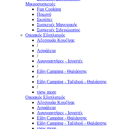
Μικροσυσκευές
Fun Cooking
Πρωινό
Σκούπες
Συσκευές Μαγειρικής
Συσκευές Σιδερώματος
Οικιακός Εξοπλισμός
Αξεσουάρ Κουζίνας
/
Ασφάλεια
/
Αφυγραντήρες - Ιονιστές
/
Είδη Camping - Θαλάσσης
/
Είδη Camping - Ταξιδιού - Θαλάσσης
/
view more
Οικιακός Εξοπλισμός
Αξεσουάρ Κουζίνας
Ασφάλεια
Αφυγραντήρες - Ιονιστές
Είδη Camping - Θαλάσσης
Είδη Camping - Ταξιδιού - Θαλάσσης
view more