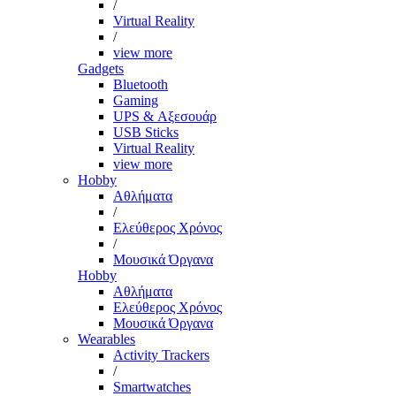
/
Virtual Reality
/
view more
Gadgets
Bluetooth
Gaming
UPS & Αξεσουάρ
USB Sticks
Virtual Reality
view more
Hobby
Αθλήματα
/
Ελεύθερος Χρόνος
/
Μουσικά Όργανα
Hobby
Αθλήματα
Ελεύθερος Χρόνος
Μουσικά Όργανα
Wearables
Activity Trackers
/
Smartwatches