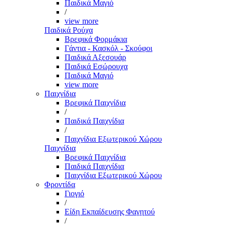
Παιδικά Μαγιό
/
view more
Παιδικά Ρούχα
Βρεφικά Φορμάκια
Γάντια - Κασκόλ - Σκούφοι
Παιδικά Αξεσουάρ
Παιδικά Εσώρουχα
Παιδικά Μαγιό
view more
Παιχνίδια
Βρεφικά Παιχνίδια
/
Παιδικά Παιχνίδια
/
Παιχνίδια Εξωτερικού Χώρου
Παιχνίδια
Βρεφικά Παιχνίδια
Παιδικά Παιχνίδια
Παιχνίδια Εξωτερικού Χώρου
Φροντίδα
Γιογιό
/
Είδη Εκπαίδευσης Φαγητού
/