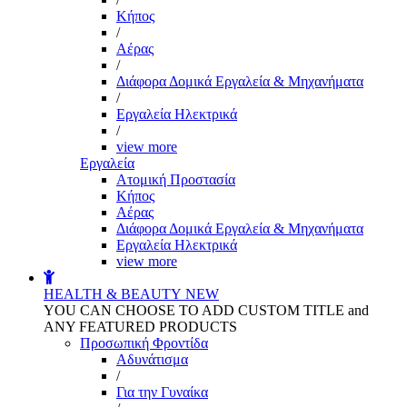
Kήπος
/
Αέρας
/
Διάφορα Δομικά Εργαλεία & Μηχανήματα
/
Εργαλεία Ηλεκτρικά
/
view more
Εργαλεία
Aτομική Προστασία
Kήπος
Αέρας
Διάφορα Δομικά Εργαλεία & Μηχανήματα
Εργαλεία Ηλεκτρικά
view more
HEALTH & BEAUTY
NEW
YOU CAN CHOOSE TO ADD CUSTOM TITLE and
ANY FEATURED PRODUCTS
Προσωπική Φροντίδα
Αδυνάτισμα
/
Για την Γυναίκα