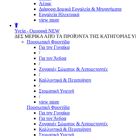
Αέρας
Διάφορα Δομικά Εργαλεία & Μηχανήματα
Εργαλεία Ηλεκτρικά
view more
Υγεία - Ομορφιά
NEW
ΔΕΣ ΜΕΡΙΚΑ ΑΠΌ ΤΑ ΠΡΟΪΌΝΤΑ ΤΗΣ ΚΑΤΗΓΟΡΙΑΣ Υ
Προσωπική Φροντίδα
Για την Γυναίκα
/
Για τον Άνδρα
/
Ζυγαριές Σώματος & Λιπομετρητές
/
Καλλυντικά & Περιποίηση
/
Στοματική Υγιεινή
/
view more
Προσωπική Φροντίδα
Για την Γυναίκα
Για τον Άνδρα
Ζυγαριές Σώματος & Λιπομετρητές
Καλλυντικά & Περιποίηση
Στοματική Υγιεινή