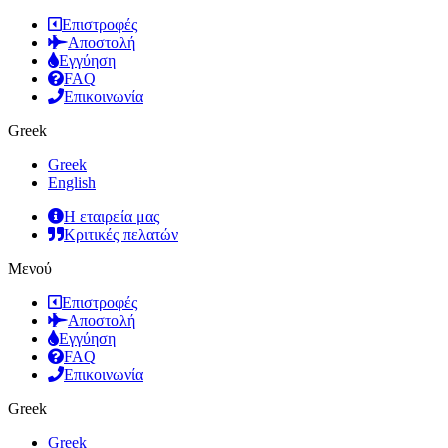
Επιστροφές
Αποστολή
Εγγύηση
FAQ
Επικοινωνία
Greek
Greek
English
Η εταιρεία μας
Κριτικές πελατών
Μενού
Επιστροφές
Αποστολή
Εγγύηση
FAQ
Επικοινωνία
Greek
Greek