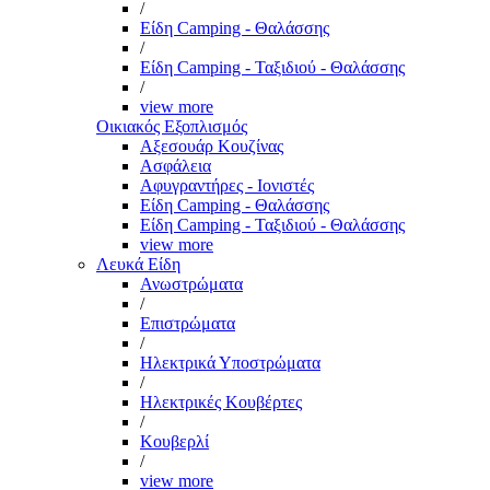
/
Είδη Camping - Θαλάσσης
/
Είδη Camping - Ταξιδιού - Θαλάσσης
/
view more
Οικιακός Εξοπλισμός
Αξεσουάρ Κουζίνας
Ασφάλεια
Αφυγραντήρες - Ιονιστές
Είδη Camping - Θαλάσσης
Είδη Camping - Ταξιδιού - Θαλάσσης
view more
Λευκά Είδη
Ανωστρώματα
/
Επιστρώματα
/
Ηλεκτρικά Υποστρώματα
/
Ηλεκτρικές Κουβέρτες
/
Κουβερλί
/
view more