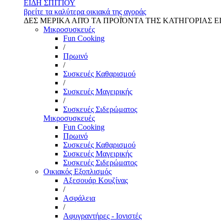
ΕΙΔΗ ΣΠΙΤΙΟΥ
βρείτε τα καλύτερα οικιακά της αγοράς
ΔΕΣ ΜΕΡΙΚΑ ΑΠΌ ΤΑ ΠΡΟΪΌΝΤΑ ΤΗΣ ΚΑΤΗΓΟΡΙΑΣ Ε
Μικροσυσκευές
Fun Cooking
/
Πρωινό
/
Συσκευές Καθαρισμού
/
Συσκευές Μαγειρικής
/
Συσκευές Σιδερώματος
Μικροσυσκευές
Fun Cooking
Πρωινό
Συσκευές Καθαρισμού
Συσκευές Μαγειρικής
Συσκευές Σιδερώματος
Οικιακός Εξοπλισμός
Αξεσουάρ Κουζίνας
/
Ασφάλεια
/
Αφυγραντήρες - Ιονιστές