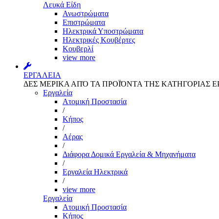
Λευκά Είδη
Ανωστρώματα
Επιστρώματα
Ηλεκτρικά Υποστρώματα
Ηλεκτρικές Κουβέρτες
Κουβερλί
view more
ΕΡΓΑΛΕΙΑ
ΔΕΣ ΜΕΡΙΚΑ ΑΠΌ ΤΑ ΠΡΟΪΌΝΤΑ ΤΗΣ ΚΑΤΗΓΟΡΙΑΣ Ε
Εργαλεία
Aτομική Προστασία
/
Kήπος
/
Αέρας
/
Διάφορα Δομικά Εργαλεία & Μηχανήματα
/
Εργαλεία Ηλεκτρικά
/
view more
Εργαλεία
Aτομική Προστασία
Kήπος