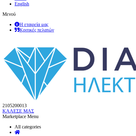
English
Μενού
Η εταιρεία μας
Κριτικές πελατών
2105200013
ΚΑΛΕΣΕ ΜΑΣ
Marketplace Menu
All categories