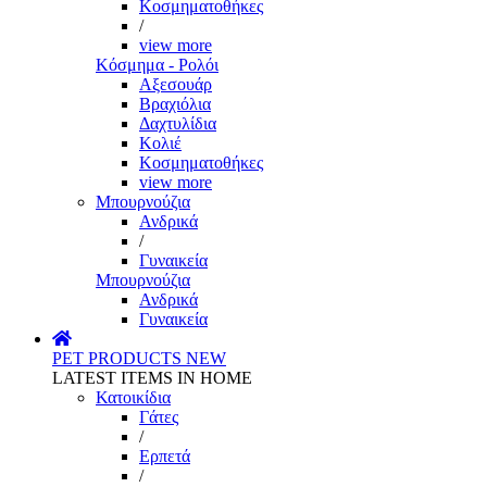
Κοσμηματοθήκες
/
view more
Κόσμημα - Ρολόι
Αξεσουάρ
Βραχιόλια
Δαχτυλίδια
Κολιέ
Κοσμηματοθήκες
view more
Μπουρνούζια
Ανδρικά
/
Γυναικεία
Μπουρνούζια
Ανδρικά
Γυναικεία
PET PRODUCTS
NEW
LATEST ITEMS IN HOME
Κατοικίδια
Γάτες
/
Ερπετά
/