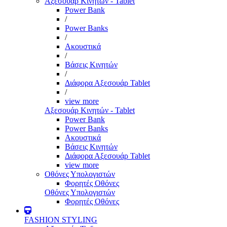
Αξεσουάρ Κινητών - Tablet
Power Bank
/
Power Banks
/
Ακουστικά
/
Βάσεις Κινητών
/
Διάφορα Αξεσουάρ Tablet
/
view more
Αξεσουάρ Κινητών - Tablet
Power Bank
Power Banks
Ακουστικά
Βάσεις Κινητών
Διάφορα Αξεσουάρ Tablet
view more
Οθόνες Υπολογιστών
Φορητές Οθόνες
Οθόνες Υπολογιστών
Φορητές Οθόνες
FASHION STYLING