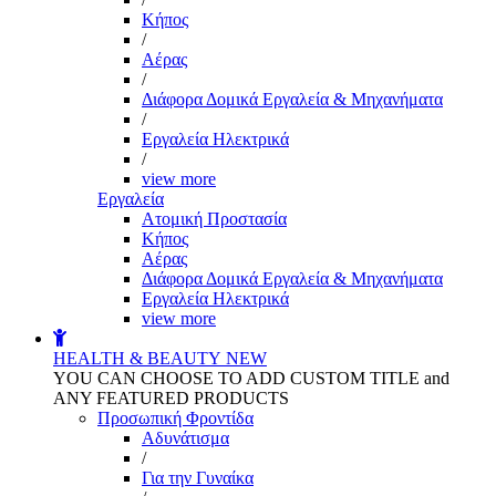
Kήπος
/
Αέρας
/
Διάφορα Δομικά Εργαλεία & Μηχανήματα
/
Εργαλεία Ηλεκτρικά
/
view more
Εργαλεία
Aτομική Προστασία
Kήπος
Αέρας
Διάφορα Δομικά Εργαλεία & Μηχανήματα
Εργαλεία Ηλεκτρικά
view more
HEALTH & BEAUTY
NEW
YOU CAN CHOOSE TO ADD CUSTOM TITLE and
ANY FEATURED PRODUCTS
Προσωπική Φροντίδα
Αδυνάτισμα
/
Για την Γυναίκα