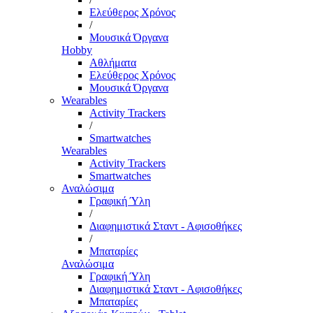
Ελεύθερος Χρόνος
/
Μουσικά Όργανα
Hobby
Αθλήματα
Ελεύθερος Χρόνος
Μουσικά Όργανα
Wearables
Activity Trackers
/
Smartwatches
Wearables
Activity Trackers
Smartwatches
Αναλώσιμα
Γραφική Ύλη
/
Διαφημιστικά Σταντ - Αφισοθήκες
/
Μπαταρίες
Αναλώσιμα
Γραφική Ύλη
Διαφημιστικά Σταντ - Αφισοθήκες
Μπαταρίες