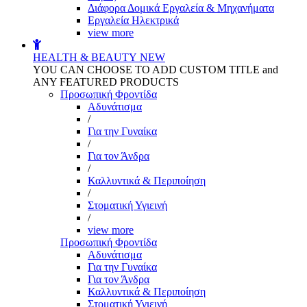
Διάφορα Δομικά Εργαλεία & Μηχανήματα
Εργαλεία Ηλεκτρικά
view more
HEALTH & BEAUTY
NEW
YOU CAN CHOOSE TO ADD CUSTOM TITLE and
ANY FEATURED PRODUCTS
Προσωπική Φροντίδα
Αδυνάτισμα
/
Για την Γυναίκα
/
Για τον Άνδρα
/
Καλλυντικά & Περιποίηση
/
Στοματική Υγιεινή
/
view more
Προσωπική Φροντίδα
Αδυνάτισμα
Για την Γυναίκα
Για τον Άνδρα
Καλλυντικά & Περιποίηση
Στοματική Υγιεινή