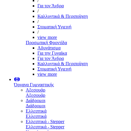
/
Για τον Άνδρα
/
Καλλυντικά & Περιποίηση
/
Στοματική Υγιεινή
/
view more
Προσωπική Φροντίδα
Αδυνάτισμα
Για την Γυναίκα
Για τον Άνδρα
Καλλυντικά & Περιποίηση
Στοματική Υγιεινή
view more
Όργανα Γυμναστικής
Αξεσουάρ
Αξεσουάρ
Διάδρομοι
Διάδρομοι
Ελλειπτικά
Ελλειπτικά
Ελλειπτικά - Stepper
Ελλειπτικά - Stepper