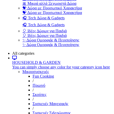
🎀 Μικρά αλλά Ξεχωριστά Δώρα
💝 Δώρα με Προσωπικό Χαρακτήρα
💝 Δώρα με Προσωπικό Χαρακτήρα
🎧 Tech Δώρα & Gadgets
🎧 Tech Δώρα & Gadgets
🎈 Ιδέες Δώρων για Παιδιά
🎈 Ιδέες Δώρων για Παιδιά
✨ Δώρα Ομορφιάς & Περιποίησης
✨ Δώρα Ομορφιάς & Περιποίησης
All categories
HOUSEHOLD & GARDEN
You can simply choose any color for your category icon here
Μικροσυσκευές
Fun Cooking
/
Πρωινό
/
Σκούπες
/
Συσκευές Μαγειρικής
/
Συσκευές Σιδερώματος