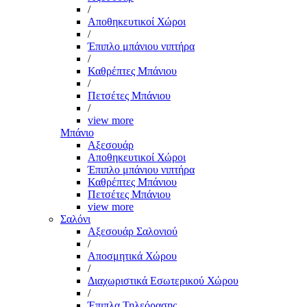
/
Αποθηκευτικοί Χώροι
/
Έπιπλο μπάνιου νιπτήρα
/
Καθρέπτες Μπάνιου
/
Πετσέτες Μπάνιου
/
view more
Μπάνιο
Αξεσουάρ
Αποθηκευτικοί Χώροι
Έπιπλο μπάνιου νιπτήρα
Καθρέπτες Μπάνιου
Πετσέτες Μπάνιου
view more
Σαλόνι
Αξεσουάρ Σαλονιού
/
Αποσμητικά Χώρου
/
Διαχωριστικά Εσωτερικού Χώρου
/
Έπιπλα Τηλεόρασης