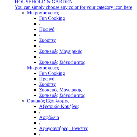
HOUSEHOLD & GARDEN
You can simply choose any color for your category icon here
Μικροσυσκευές
Fun Cooking
/
Πρωινό
/
Σκούπες
/
Συσκευές Μαγειρικής
/
Συσκευές Σιδερώματος
Μικροσυσκευές
Fun Cooking
Πρωινό
Σκούπες
Συσκευές Μαγειρικής
Συσκευές Σιδερώματος
Οικιακός Εξοπλισμός
Αξεσουάρ Κουζίνας
/
Ασφάλεια
/
Αφυγραντήρες - Ιονιστές
/