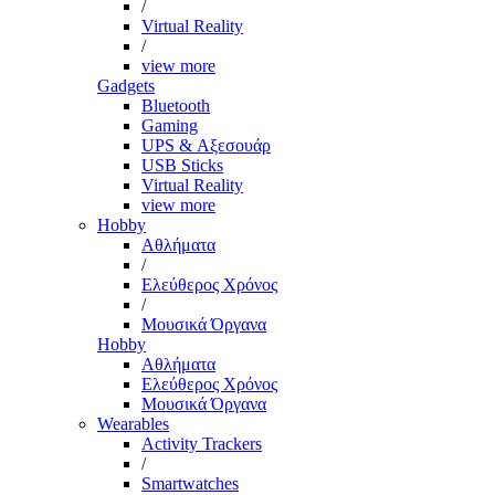
/
Virtual Reality
/
view more
Gadgets
Bluetooth
Gaming
UPS & Αξεσουάρ
USB Sticks
Virtual Reality
view more
Hobby
Αθλήματα
/
Ελεύθερος Χρόνος
/
Μουσικά Όργανα
Hobby
Αθλήματα
Ελεύθερος Χρόνος
Μουσικά Όργανα
Wearables
Activity Trackers
/
Smartwatches