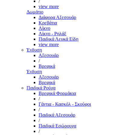
/
view more
Δωμάτιο
Διάφορα Αξεσουάρ
Κρεβάτια
Λίκνο
Λίκνο - Ρηλάξ
Παιδικά Λευκά Είδη
view more
Ένδυση
Αξεσουάρ
/
Βρεφικά
Ένδυση
Αξεσουάρ
Βρεφικά
Παιδικά Ρούχα
Βρεφικά Φορμάκια
/
Γάντια - Κασκόλ - Σκούφοι
/
Παιδικά Αξεσουάρ
/
Παιδικά Εσώρουχα
/