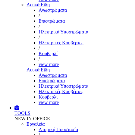
Λευκά Είδη
Ανωστρώματα
/
Επιστρώματα
/
Ηλεκτρικά Υποστρώματα
/
Ηλεκτρικές Κουβέρτες
/
Κουβερλί
/
view more
Λευκά Είδη
Ανωστρώματα
Επιστρώματα
Ηλεκτρικά Υποστρώματα
Ηλεκτρικές Κουβέρτες
Κουβερλί
view more
TOOLS
NEW IN OFFICE
Εργαλεία
Aτομική Προστασία
/