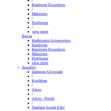
/
Καρότσια Περιπάτου
/
Μάρσιποι
/
Ποδήλατα
/
view more
Βόλτα
Καθίσματα Αυτοκινήτου
Καρότσια
Καρότσια Περιπάτου
Μάρσιποι
Ποδήλατα
view more
Δωμάτιο
Διάφορα Αξεσουάρ
/
Κρεβάτια
/
Λίκνο
/
Λίκνο - Ρηλάξ
/
Παιδικά Λευκά Είδη