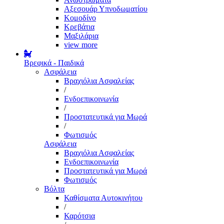
Αξεσουάρ Υπνοδωματίου
Κομοδίνο
Κρεβάτια
Μαξιλάρια
view more
Βρεφικά - Παιδικά
Ασφάλεια
Βραχιόλια Ασφαλείας
/
Ενδοεπικοινωνία
/
Προστατευτικά για Μωρά
/
Φωτισμός
Ασφάλεια
Βραχιόλια Ασφαλείας
Ενδοεπικοινωνία
Προστατευτικά για Μωρά
Φωτισμός
Βόλτα
Καθίσματα Αυτοκινήτου
/
Καρότσια