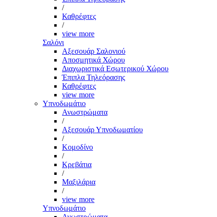
/
Καθρέφτες
/
view more
Σαλόνι
Αξεσουάρ Σαλονιού
Αποσμητικά Χώρου
Διαχωριστικά Εσωτερικού Χώρου
Έπιπλα Τηλεόρασης
Καθρέφτες
view more
Υπνοδωμάτιο
Ανωστρώματα
/
Αξεσουάρ Υπνοδωματίου
/
Κομοδίνο
/
Κρεβάτια
/
Μαξιλάρια
/
view more
Υπνοδωμάτιο
Ανωστρώματα