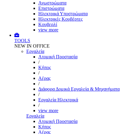
Ανωστρώματα
Επιστρώματα
Ηλεκτρικά Υποστρώματα
Ηλεκτρικές Κουβέρτες
Κουβερλί
view more
TOOLS
NEW IN OFFICE
Εργαλεία
Aτομική Προστασία
/
Kήπος
/
Αέρας
/
Διάφορα Δομικά Εργαλεία & Μηχανήματα
/
Εργαλεία Ηλεκτρικά
/
view more
Εργαλεία
Aτομική Προστασία
Kήπος
Αέρας