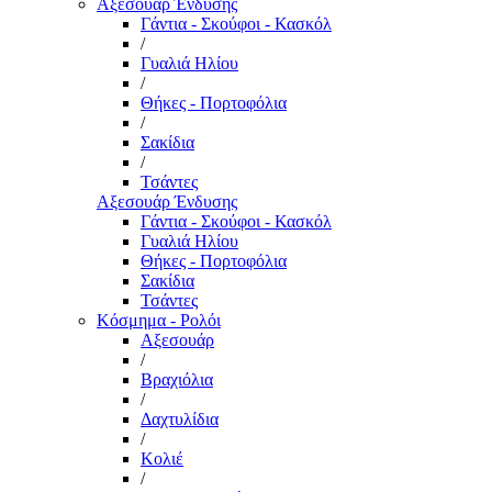
Αξεσουάρ Ένδυσης
Γάντια - Σκούφοι - Κασκόλ
/
Γυαλιά Ηλίου
/
Θήκες - Πορτοφόλια
/
Σακίδια
/
Τσάντες
Αξεσουάρ Ένδυσης
Γάντια - Σκούφοι - Κασκόλ
Γυαλιά Ηλίου
Θήκες - Πορτοφόλια
Σακίδια
Τσάντες
Κόσμημα - Ρολόι
Αξεσουάρ
/
Βραχιόλια
/
Δαχτυλίδια
/
Κολιέ
/