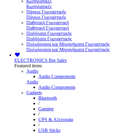
Κωπηλατικές
Κωπηλατικές
Πάγκοι Γυμναστικής
Πάγκοι Γυμναστικής
Παθητική Γυμναστική
Παθητική Γυμναστική
Ποδήλατα Γυμναστικής
Ποδήλατα Γυμναστικής
Πολυόργανα και Μηχανήματα Γυμναστικής
Πολυόργανα και Μηχανήματα Γυμναστικής
ELECTRONICS
Big Sales
Featured items
Audio
Audio Components
Audio
Audio Components
Gadgets
Bluetooth
/
Gaming
/
UPS & Αξεσουάρ
/
USB Sticks