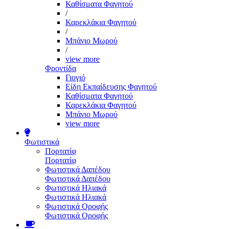
Καθίσματα Φαγητού
/
Καρεκλάκια Φαγητού
/
Μπάνιο Μωρού
/
view more
Φροντίδα
Γιογιό
Είδη Εκπαίδευσης Φαγητού
Καθίσματα Φαγητού
Καρεκλάκια Φαγητού
Μπάνιο Μωρού
view more
Φωτιστικά
Πορτατίφ
Πορτατίφ
Φωτιστικά Δαπέδου
Φωτιστικά Δαπέδου
Φωτιστικά Ηλιακά
Φωτιστικά Ηλιακά
Φωτιστικά Οροφής
Φωτιστικά Οροφής