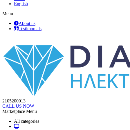
English
Menu
About us
Testimonials
2105200013
CALL US NOW
Marketplace Menu
All categories