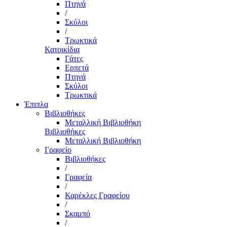
Πτηνά
/
Σκύλοι
/
Τρωκτικά
Κατοικίδια
Γάτες
Ερπετά
Πτηνά
Σκύλοι
Τρωκτικά
Έπιπλα
Βιβλιοθήκες
Μεταλλική Βιβλιοθήκη
Βιβλιοθήκες
Μεταλλική Βιβλιοθήκη
Γραφείο
Βιβλιοθήκες
/
Γραφεία
/
Καρέκλες Γραφείου
/
Σκαμπό
/