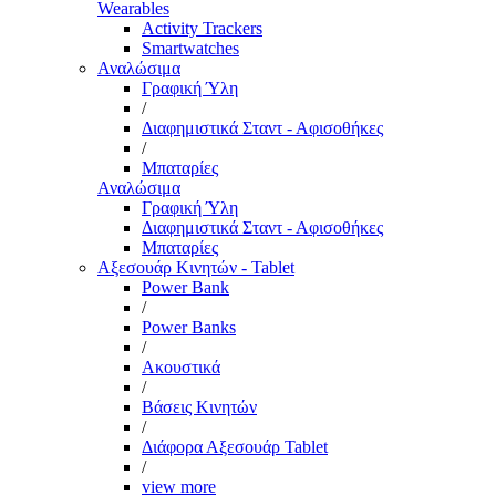
Wearables
Activity Trackers
Smartwatches
Αναλώσιμα
Γραφική Ύλη
/
Διαφημιστικά Σταντ - Αφισοθήκες
/
Μπαταρίες
Αναλώσιμα
Γραφική Ύλη
Διαφημιστικά Σταντ - Αφισοθήκες
Μπαταρίες
Αξεσουάρ Κινητών - Tablet
Power Bank
/
Power Banks
/
Ακουστικά
/
Βάσεις Κινητών
/
Διάφορα Αξεσουάρ Tablet
/
view more