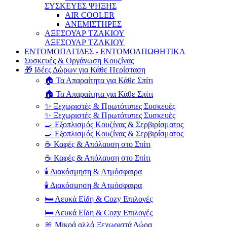
ΣΥΣΚΕΥΕΣ ΨΗΞΗΣ
AIR COOLER
ΑΝΕΜΙΣΤΗΡΕΣ
ΑΞΕΣΟΥΑΡ ΤΖΑΚΙΟΥ
ΑΞΕΣΟΥΑΡ ΤΖΑΚΙΟΥ
ΕΝΤΟΜΟΠΑΓΙΔΕΣ - ΕΝΤΟΜΟΑΠΩΘΗΤΙΚΑ
Συσκευές & Οργάνωση Κουζίνας
🎁 Ιδέες Δώρων για Κάθε Περίσταση
🏠 Τα Απαραίτητα για Κάθε Σπίτι
🏠 Τα Απαραίτητα για Κάθε Σπίτι
✨ Ξεχωριστές & Πρωτότυπες Συσκευές
✨ Ξεχωριστές & Πρωτότυπες Συσκευές
🍳 Εξοπλισμός Κουζίνας & Σερβιρίσματος
🍳 Εξοπλισμός Κουζίνας & Σερβιρίσματος
☕ Καφές & Απόλαυση στο Σπίτι
☕ Καφές & Απόλαυση στο Σπίτι
🕯️ Διακόσμηση & Ατμόσφαιρα
🕯️ Διακόσμηση & Ατμόσφαιρα
🛏️ Λευκά Είδη & Cozy Επιλογές
🛏️ Λευκά Είδη & Cozy Επιλογές
🎀 Μικρά αλλά Ξεχωριστά Δώρα