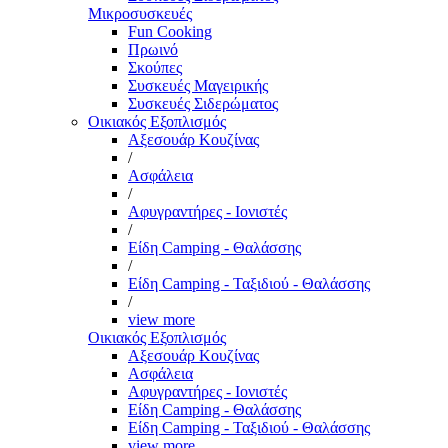
Μικροσυσκευές
Fun Cooking
Πρωινό
Σκούπες
Συσκευές Μαγειρικής
Συσκευές Σιδερώματος
Οικιακός Εξοπλισμός
Αξεσουάρ Κουζίνας
/
Ασφάλεια
/
Αφυγραντήρες - Ιονιστές
/
Είδη Camping - Θαλάσσης
/
Είδη Camping - Ταξιδιού - Θαλάσσης
/
view more
Οικιακός Εξοπλισμός
Αξεσουάρ Κουζίνας
Ασφάλεια
Αφυγραντήρες - Ιονιστές
Είδη Camping - Θαλάσσης
Είδη Camping - Ταξιδιού - Θαλάσσης
view more