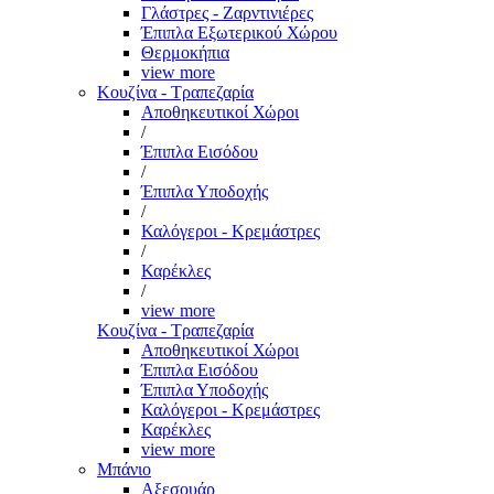
Γλάστρες - Ζαρντινιέρες
Έπιπλα Εξωτερικού Χώρου
Θερμοκήπια
view more
Κουζίνα - Τραπεζαρία
Αποθηκευτικοί Χώροι
/
Έπιπλα Εισόδου
/
Έπιπλα Υποδοχής
/
Καλόγεροι - Κρεμάστρες
/
Καρέκλες
/
view more
Κουζίνα - Τραπεζαρία
Αποθηκευτικοί Χώροι
Έπιπλα Εισόδου
Έπιπλα Υποδοχής
Καλόγεροι - Κρεμάστρες
Καρέκλες
view more
Μπάνιο
Αξεσουάρ