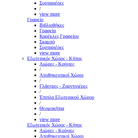
Συρταριέρες
/
view more
Γραφείο
Βιβλιοθήκες
Γραφεία
Καρέκλες Γραφείου
Σκαμπό
Συρταριέρες
view more
Εξωτερικός Χώρος - Κήπος
Αιώρες - Κούνιες
/
Αποθηκευτικοί Χώροι
/
Γλάστρες - Ζαρντινιέρες
/
Έπιπλα Εξωτερικού Χώρου
/
Θερμοκήπια
/
view more
Εξωτερικός Χώρος - Κήπος
Αιώρες - Κούνιες
Αποθηκευτικοί Χώροι