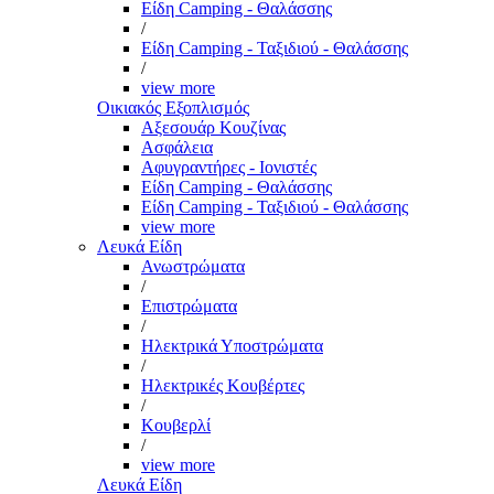
Είδη Camping - Θαλάσσης
/
Είδη Camping - Ταξιδιού - Θαλάσσης
/
view more
Οικιακός Εξοπλισμός
Αξεσουάρ Κουζίνας
Ασφάλεια
Αφυγραντήρες - Ιονιστές
Είδη Camping - Θαλάσσης
Είδη Camping - Ταξιδιού - Θαλάσσης
view more
Λευκά Είδη
Ανωστρώματα
/
Επιστρώματα
/
Ηλεκτρικά Υποστρώματα
/
Ηλεκτρικές Κουβέρτες
/
Κουβερλί
/
view more
Λευκά Είδη