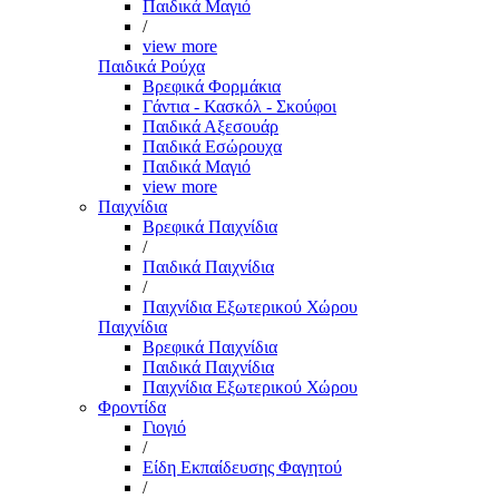
Παιδικά Μαγιό
/
view more
Παιδικά Ρούχα
Βρεφικά Φορμάκια
Γάντια - Κασκόλ - Σκούφοι
Παιδικά Αξεσουάρ
Παιδικά Εσώρουχα
Παιδικά Μαγιό
view more
Παιχνίδια
Βρεφικά Παιχνίδια
/
Παιδικά Παιχνίδια
/
Παιχνίδια Εξωτερικού Χώρου
Παιχνίδια
Βρεφικά Παιχνίδια
Παιδικά Παιχνίδια
Παιχνίδια Εξωτερικού Χώρου
Φροντίδα
Γιογιό
/
Είδη Εκπαίδευσης Φαγητού
/