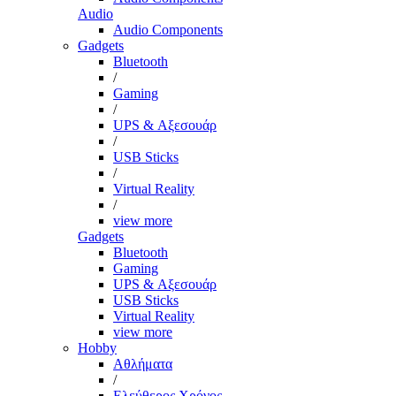
Audio
Audio Components
Gadgets
Bluetooth
/
Gaming
/
UPS & Αξεσουάρ
/
USB Sticks
/
Virtual Reality
/
view more
Gadgets
Bluetooth
Gaming
UPS & Αξεσουάρ
USB Sticks
Virtual Reality
view more
Hobby
Αθλήματα
/
Ελεύθερος Χρόνος