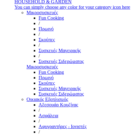
HOUSEHOLD & GARDEN
You can simply choose any color for your category icon here
Μικροσυσκευές
Fun Cooking
/
Πρωινό
/
Σκούπες
/
Συσκευές Μαγειρικής
/
Συσκευές Σιδερώματος
Μικροσυσκευές
Fun Cooking
Πρωινό
Σκούπες
Συσκευές Μαγειρικής
Συσκευές Σιδερώματος
Οικιακός Εξοπλισμός
Αξεσουάρ Κουζίνας
/
Ασφάλεια
/
Αφυγραντήρες - Ιονιστές
/