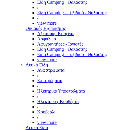
Είδη Camping - Θαλάσσης
/
Είδη Camping - Ταξιδιού - Θαλάσσης
/
view more
Οικιακός Εξοπλισμός
Αξεσουάρ Κουζίνας
Ασφάλεια
Αφυγραντήρες - Ιονιστές
Είδη Camping - Θαλάσσης
Είδη Camping - Ταξιδιού - Θαλάσσης
view more
Λευκά Είδη
Ανωστρώματα
/
Επιστρώματα
/
Ηλεκτρικά Υποστρώματα
/
Ηλεκτρικές Κουβέρτες
/
Κουβερλί
/
view more
Λευκά Είδη