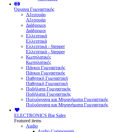
Όργανα Γυμναστικής
Αξεσουάρ
Αξεσουάρ
Διάδρομοι
Διάδρομοι
Ελλειπτικά
Ελλειπτικά
Ελλειπτικά - Stepper
Ελλειπτικά - Stepper
Κωπηλατικές
Κωπηλατικές
Πάγκοι Γυμναστικής
Πάγκοι Γυμναστικής
Παθητική Γυμναστική
Παθητική Γυμναστική
Ποδήλατα Γυμναστικής
Ποδήλατα Γυμναστικής
Πολυόργανα και Μηχανήματα Γυμναστικής
Πολυόργανα και Μηχανήματα Γυμναστικής
ELECTRONICS
Big Sales
Featured items
Audio
Audio Components