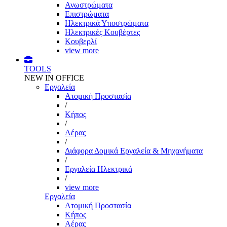
Ανωστρώματα
Επιστρώματα
Ηλεκτρικά Υποστρώματα
Ηλεκτρικές Κουβέρτες
Κουβερλί
view more
TOOLS
NEW IN OFFICE
Εργαλεία
Aτομική Προστασία
/
Kήπος
/
Αέρας
/
Διάφορα Δομικά Εργαλεία & Μηχανήματα
/
Εργαλεία Ηλεκτρικά
/
view more
Εργαλεία
Aτομική Προστασία
Kήπος
Αέρας