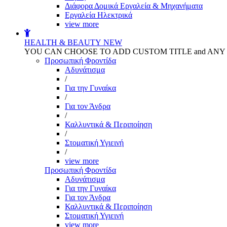
Διάφορα Δομικά Εργαλεία & Μηχανήματα
Εργαλεία Ηλεκτρικά
view more
HEALTH & BEAUTY
NEW
YOU CAN CHOOSE TO ADD CUSTOM TITLE and AN
Προσωπική Φροντίδα
Αδυνάτισμα
/
Για την Γυναίκα
/
Για τον Άνδρα
/
Καλλυντικά & Περιποίηση
/
Στοματική Υγιεινή
/
view more
Προσωπική Φροντίδα
Αδυνάτισμα
Για την Γυναίκα
Για τον Άνδρα
Καλλυντικά & Περιποίηση
Στοματική Υγιεινή
view more