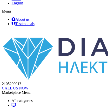
English
Menu
About us
Testimonials
2105200013
CALL US NOW
Marketplace Menu
All categories