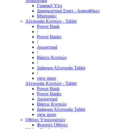
Αναλώσιμα
Γραφική Ύλη
Διαφημιστικά Σταντ - Αφισοθήκες
Μπαταρίες
Αξεσουάρ Κινητών - Tablet
Power Bank
/
Power Banks
/
Ακουστικά
/
Βάσεις Κινητών
/
Διάφορα Αξεσουάρ Tablet
/
view more
Αξεσουάρ Κινητών - Tablet
Power Bank
Power Banks
Ακουστικά
Βάσεις Κινητών
Διάφορα Αξεσουάρ Tablet
view more
Οθόνες Υπολογιστών
Φορητές Οθόνες