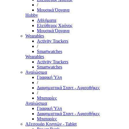
/
Μουσικά Όργανα
Hobby
Αθλήματα
Ελεύθερος Χρόνος
Μουσικά Όργανα
Wearables
Activity Trackers
/
Smartwatches
Wearables
Activity Trackers
Smartwatches
Αναλώσιμα
Γραφική Ύλη
/
Διαφημιστικά Σταντ - Αφισοθήκες
/
Μπαταρίες
Αναλώσιμα
Γραφική Ύλη
Διαφημιστικά Σταντ - Αφισοθήκες
Μπαταρίες
Αξεσουάρ Κινητών - Tablet