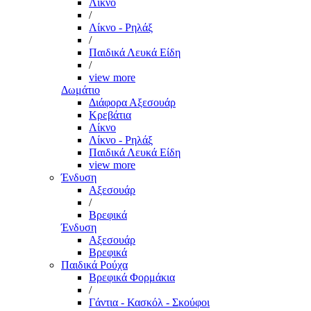
Λίκνο
/
Λίκνο - Ρηλάξ
/
Παιδικά Λευκά Είδη
/
view more
Δωμάτιο
Διάφορα Αξεσουάρ
Κρεβάτια
Λίκνο
Λίκνο - Ρηλάξ
Παιδικά Λευκά Είδη
view more
Ένδυση
Αξεσουάρ
/
Βρεφικά
Ένδυση
Αξεσουάρ
Βρεφικά
Παιδικά Ρούχα
Βρεφικά Φορμάκια
/
Γάντια - Κασκόλ - Σκούφοι