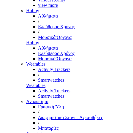
view more
Hobby
Αθλήματα
/
Ελεύθερος Χρόνος
/
Μουσικά Όργανα
Hobby
Αθλήματα
Ελεύθερος Χρόνος
Μουσικά Όργανα
Wearables
Activity Trackers
/
Smartwatches
Wearables
Activity Trackers
Smartwatches
Αναλώσιμα
Γραφική Ύλη
/
Διαφημιστικά Σταντ - Αφισοθήκες
/
Μπαταρίες