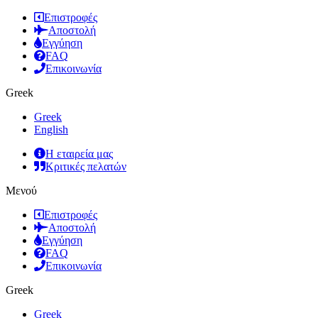
Επιστροφές
Αποστολή
Εγγύηση
FAQ
Επικοινωνία
Greek
Greek
English
Η εταιρεία μας
Κριτικές πελατών
Μενού
Επιστροφές
Αποστολή
Εγγύηση
FAQ
Επικοινωνία
Greek
Greek