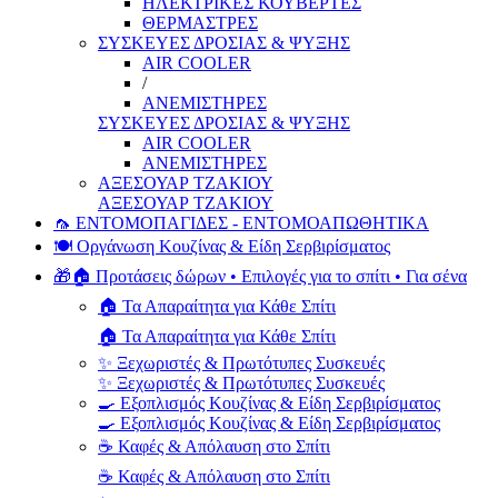
ΗΛΕΚΤΡΙΚΕΣ ΚΟΥΒΕΡΤΕΣ
ΘΕΡΜΑΣΤΡΕΣ
ΣΥΣΚΕΥΕΣ ΔΡΟΣΙΑΣ & ΨΥΞΗΣ
AIR COOLER
/
ΑΝΕΜΙΣΤΗΡΕΣ
ΣΥΣΚΕΥΕΣ ΔΡΟΣΙΑΣ & ΨΥΞΗΣ
AIR COOLER
ΑΝΕΜΙΣΤΗΡΕΣ
ΑΞΕΣΟΥΑΡ ΤΖΑΚΙΟΥ
ΑΞΕΣΟΥΑΡ ΤΖΑΚΙΟΥ
🦟 ΕΝΤΟΜΟΠΑΓΙΔΕΣ - ΕΝΤΟΜΟΑΠΩΘΗΤΙΚΑ
🍽️ Οργάνωση Κουζίνας & Είδη Σερβιρίσματος
🎁🏠 Προτάσεις δώρων • Επιλογές για το σπίτι • Για σένα
🏠 Τα Απαραίτητα για Κάθε Σπίτι
🏠 Τα Απαραίτητα για Κάθε Σπίτι
✨ Ξεχωριστές & Πρωτότυπες Συσκευές
✨ Ξεχωριστές & Πρωτότυπες Συσκευές
🍳 Εξοπλισμός Κουζίνας & Είδη Σερβιρίσματος
🍳 Εξοπλισμός Κουζίνας & Είδη Σερβιρίσματος
☕ Καφές & Απόλαυση στο Σπίτι
☕ Καφές & Απόλαυση στο Σπίτι