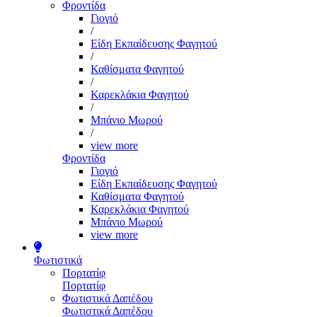
Φροντίδα
Γιογιό
/
Είδη Εκπαίδευσης Φαγητού
/
Καθίσματα Φαγητού
/
Καρεκλάκια Φαγητού
/
Μπάνιο Μωρού
/
view more
Φροντίδα
Γιογιό
Είδη Εκπαίδευσης Φαγητού
Καθίσματα Φαγητού
Καρεκλάκια Φαγητού
Μπάνιο Μωρού
view more
Φωτιστικά
Πορτατίφ
Πορτατίφ
Φωτιστικά Δαπέδου
Φωτιστικά Δαπέδου