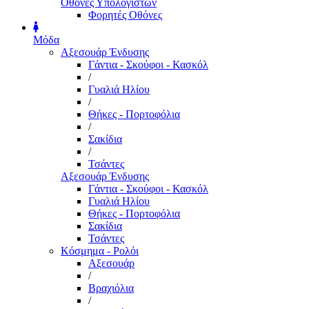
Οθόνες Υπολογιστών
Φορητές Οθόνες
Μόδα
Αξεσουάρ Ένδυσης
Γάντια - Σκούφοι - Κασκόλ
/
Γυαλιά Ηλίου
/
Θήκες - Πορτοφόλια
/
Σακίδια
/
Τσάντες
Αξεσουάρ Ένδυσης
Γάντια - Σκούφοι - Κασκόλ
Γυαλιά Ηλίου
Θήκες - Πορτοφόλια
Σακίδια
Τσάντες
Κόσμημα - Ρολόι
Αξεσουάρ
/
Βραχιόλια
/