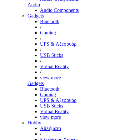
Audio
Audio Components
Gadgets
Bluetooth
/
Gaming
/
UPS & Αξεσουάρ
/
USB Sticks
/
Virtual Reality
/
view more
Gadgets
Bluetooth
Gaming
UPS & Αξεσουάρ
USB Sticks
Virtual Reality
view more
Hobby
Αθλήματα
/
Ελεύθερος Χρόνος