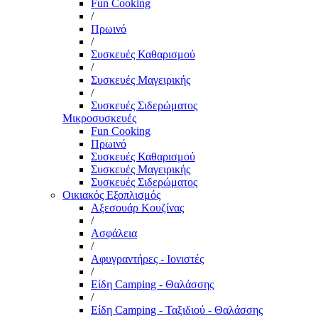
Fun Cooking
/
Πρωινό
/
Συσκευές Καθαρισμού
/
Συσκευές Μαγειρικής
/
Συσκευές Σιδερώματος
Μικροσυσκευές
Fun Cooking
Πρωινό
Συσκευές Καθαρισμού
Συσκευές Μαγειρικής
Συσκευές Σιδερώματος
Οικιακός Εξοπλισμός
Αξεσουάρ Κουζίνας
/
Ασφάλεια
/
Αφυγραντήρες - Ιονιστές
/
Είδη Camping - Θαλάσσης
/
Είδη Camping - Ταξιδιού - Θαλάσσης