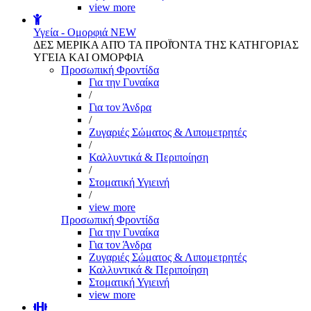
view more
Υγεία - Ομορφιά
NEW
ΔΕΣ ΜΕΡΙΚΑ ΑΠΌ ΤΑ ΠΡΟΪΌΝΤΑ ΤΗΣ ΚΑΤΗΓΟΡΙΑΣ
ΥΓΕΙΑ ΚΑΙ ΟΜΟΡΦΙΑ
Προσωπική Φροντίδα
Για την Γυναίκα
/
Για τον Άνδρα
/
Ζυγαριές Σώματος & Λιπομετρητές
/
Καλλυντικά & Περιποίηση
/
Στοματική Υγιεινή
/
view more
Προσωπική Φροντίδα
Για την Γυναίκα
Για τον Άνδρα
Ζυγαριές Σώματος & Λιπομετρητές
Καλλυντικά & Περιποίηση
Στοματική Υγιεινή
view more