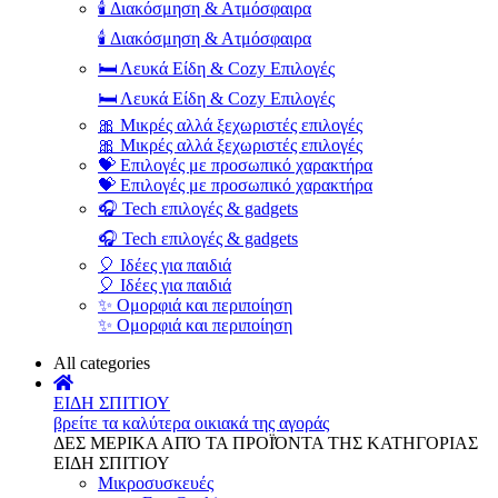
🕯️ Διακόσμηση & Ατμόσφαιρα
🕯️ Διακόσμηση & Ατμόσφαιρα
🛏️ Λευκά Είδη & Cozy Επιλογές
🛏️ Λευκά Είδη & Cozy Επιλογές
🎀 Μικρές αλλά ξεχωριστές επιλογές
🎀 Μικρές αλλά ξεχωριστές επιλογές
💝 Επιλογές με προσωπικό χαρακτήρα
💝 Επιλογές με προσωπικό χαρακτήρα
🎧 Tech επιλογές & gadgets
🎧 Tech επιλογές & gadgets
🎈 Ιδέες για παιδιά
🎈 Ιδέες για παιδιά
✨ Ομορφιά και περιποίηση
✨ Ομορφιά και περιποίηση
All categories
ΕΙΔΗ ΣΠΙΤΙΟΥ
βρείτε τα καλύτερα οικιακά της αγοράς
ΔΕΣ ΜΕΡΙΚΑ ΑΠΌ ΤΑ ΠΡΟΪΌΝΤΑ ΤΗΣ ΚΑΤΗΓΟΡΙΑΣ
ΕΙΔΗ ΣΠΙΤΙΟΥ
Μικροσυσκευές