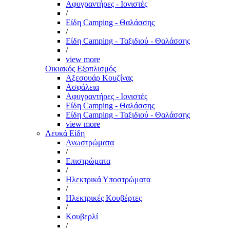
Αφυγραντήρες - Ιονιστές
/
Είδη Camping - Θαλάσσης
/
Είδη Camping - Ταξιδιού - Θαλάσσης
/
view more
Οικιακός Εξοπλισμός
Αξεσουάρ Κουζίνας
Ασφάλεια
Αφυγραντήρες - Ιονιστές
Είδη Camping - Θαλάσσης
Είδη Camping - Ταξιδιού - Θαλάσσης
view more
Λευκά Είδη
Ανωστρώματα
/
Επιστρώματα
/
Ηλεκτρικά Υποστρώματα
/
Ηλεκτρικές Κουβέρτες
/
Κουβερλί
/