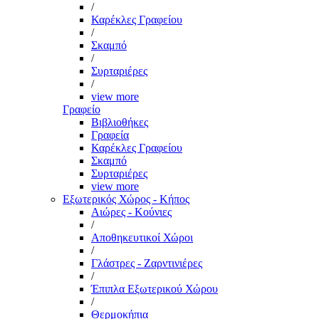
/
Καρέκλες Γραφείου
/
Σκαμπό
/
Συρταριέρες
/
view more
Γραφείο
Βιβλιοθήκες
Γραφεία
Καρέκλες Γραφείου
Σκαμπό
Συρταριέρες
view more
Εξωτερικός Χώρος - Κήπος
Αιώρες - Κούνιες
/
Αποθηκευτικοί Χώροι
/
Γλάστρες - Ζαρντινιέρες
/
Έπιπλα Εξωτερικού Χώρου
/
Θερμοκήπια