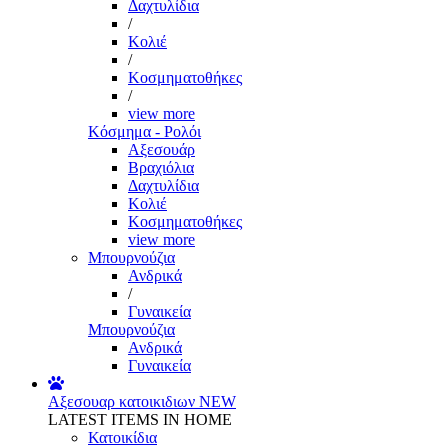
Δαχτυλίδια
/
Κολιέ
/
Κοσμηματοθήκες
/
view more
Κόσμημα - Ρολόι
Αξεσουάρ
Βραχιόλια
Δαχτυλίδια
Κολιέ
Κοσμηματοθήκες
view more
Μπουρνούζια
Ανδρικά
/
Γυναικεία
Μπουρνούζια
Ανδρικά
Γυναικεία
Αξεσουαρ κατοικιδιων
NEW
LATEST ITEMS IN HOME
Κατοικίδια