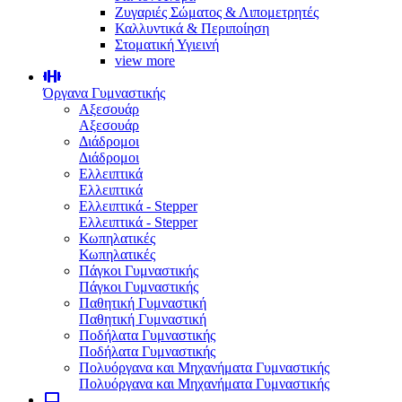
Ζυγαριές Σώματος & Λιπομετρητές
Καλλυντικά & Περιποίηση
Στοματική Υγιεινή
view more
Όργανα Γυμναστικής
Αξεσουάρ
Αξεσουάρ
Διάδρομοι
Διάδρομοι
Ελλειπτικά
Ελλειπτικά
Ελλειπτικά - Stepper
Ελλειπτικά - Stepper
Κωπηλατικές
Κωπηλατικές
Πάγκοι Γυμναστικής
Πάγκοι Γυμναστικής
Παθητική Γυμναστική
Παθητική Γυμναστική
Ποδήλατα Γυμναστικής
Ποδήλατα Γυμναστικής
Πολυόργανα και Μηχανήματα Γυμναστικής
Πολυόργανα και Μηχανήματα Γυμναστικής