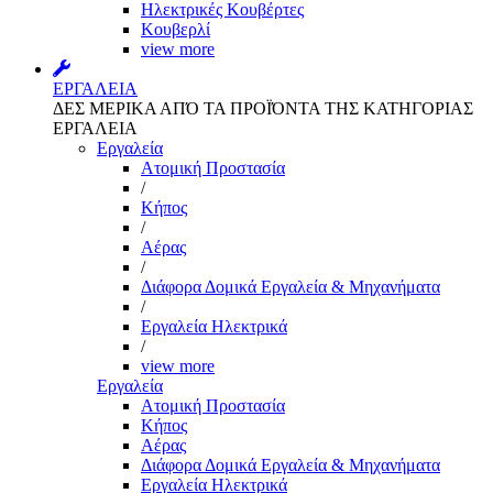
Ηλεκτρικές Κουβέρτες
Κουβερλί
view more
ΕΡΓΑΛΕΙΑ
ΔΕΣ ΜΕΡΙΚΑ ΑΠΌ ΤΑ ΠΡΟΪΌΝΤΑ ΤΗΣ ΚΑΤΗΓΟΡΙΑΣ
ΕΡΓΑΛΕΙΑ
Εργαλεία
Aτομική Προστασία
/
Kήπος
/
Αέρας
/
Διάφορα Δομικά Εργαλεία & Μηχανήματα
/
Εργαλεία Ηλεκτρικά
/
view more
Εργαλεία
Aτομική Προστασία
Kήπος
Αέρας
Διάφορα Δομικά Εργαλεία & Μηχανήματα
Εργαλεία Ηλεκτρικά