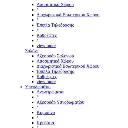
Αποσμητικά Χώρου
/
Διαχωριστικά Εσωτερικού Χώρου
/
Έπιπλα Τηλεόρασης
/
Καθρέφτες
/
view more
Σαλόνι
Αξεσουάρ Σαλονιού
Αποσμητικά Χώρου
Διαχωριστικά Εσωτερικού Χώρου
Έπιπλα Τηλεόρασης
Καθρέφτες
view more
Υπνοδωμάτιο
Ανωστρώματα
/
Αξεσουάρ Υπνοδωματίου
/
Κομοδίνο
/
Κρεβάτια
/