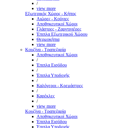
/
view more
Εξωτερικός Χώρος - Κήπος
Αιώρες - Κούνιες
Αποθηκευτικοί Χώροι
Γλάστρες - Ζαρντινιέρες
Έπιπλα Εξωτερικού Χώρου
Θερμοκήπια
view more
Κουζίνα - Τραπεζαρία
Αποθηκευτικοί Χώροι
/
Έπιπλα Εισόδου
/
Έπιπλα Υποδοχής
/
Καλόγεροι - Κρεμάστρες
/
Καρέκλες
/
view more
Κουζίνα - Τραπεζαρία
Αποθηκευτικοί Χώροι
Έπιπλα Εισόδου
Έπιπλα Υποδοχής