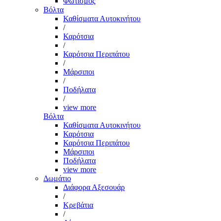
Φωτισμός
Βόλτα
Καθίσματα Αυτοκινήτου
/
Καρότσια
/
Καρότσια Περιπάτου
/
Μάρσιποι
/
Ποδήλατα
/
view more
Βόλτα
Καθίσματα Αυτοκινήτου
Καρότσια
Καρότσια Περιπάτου
Μάρσιποι
Ποδήλατα
view more
Δωμάτιο
Διάφορα Αξεσουάρ
/
Κρεβάτια
/