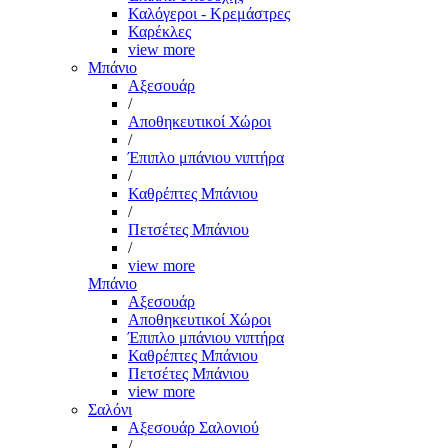
Καλόγεροι - Κρεμάστρες
Καρέκλες
view more
Μπάνιο
Αξεσουάρ
/
Αποθηκευτικοί Χώροι
/
Έπιπλο μπάνιου νιπτήρα
/
Καθρέπτες Μπάνιου
/
Πετσέτες Μπάνιου
/
view more
Μπάνιο
Αξεσουάρ
Αποθηκευτικοί Χώροι
Έπιπλο μπάνιου νιπτήρα
Καθρέπτες Μπάνιου
Πετσέτες Μπάνιου
view more
Σαλόνι
Αξεσουάρ Σαλονιού
/