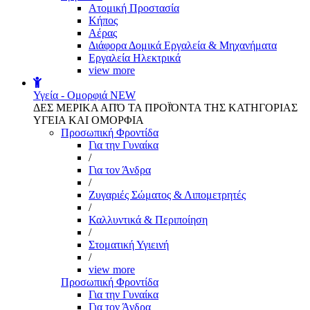
Aτομική Προστασία
Kήπος
Αέρας
Διάφορα Δομικά Εργαλεία & Μηχανήματα
Εργαλεία Ηλεκτρικά
view more
Υγεία - Ομορφιά
NEW
ΔΕΣ ΜΕΡΙΚΑ ΑΠΌ ΤΑ ΠΡΟΪΌΝΤΑ ΤΗΣ ΚΑΤΗΓΟΡΙΑΣ
ΥΓΕΙΑ ΚΑΙ ΟΜΟΡΦΙΑ
Προσωπική Φροντίδα
Για την Γυναίκα
/
Για τον Άνδρα
/
Ζυγαριές Σώματος & Λιπομετρητές
/
Καλλυντικά & Περιποίηση
/
Στοματική Υγιεινή
/
view more
Προσωπική Φροντίδα
Για την Γυναίκα
Για τον Άνδρα