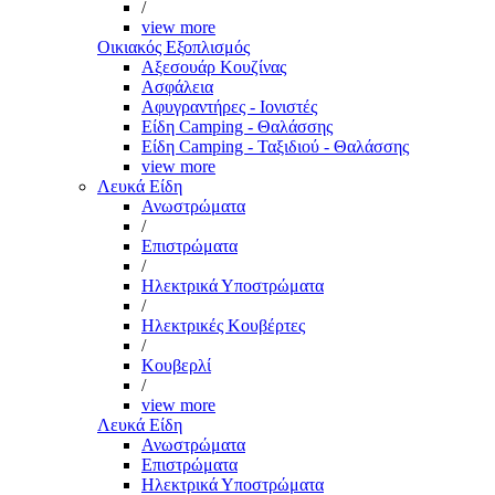
/
view more
Οικιακός Εξοπλισμός
Αξεσουάρ Κουζίνας
Ασφάλεια
Αφυγραντήρες - Ιονιστές
Είδη Camping - Θαλάσσης
Είδη Camping - Ταξιδιού - Θαλάσσης
view more
Λευκά Είδη
Ανωστρώματα
/
Επιστρώματα
/
Ηλεκτρικά Υποστρώματα
/
Ηλεκτρικές Κουβέρτες
/
Κουβερλί
/
view more
Λευκά Είδη
Ανωστρώματα
Επιστρώματα
Ηλεκτρικά Υποστρώματα