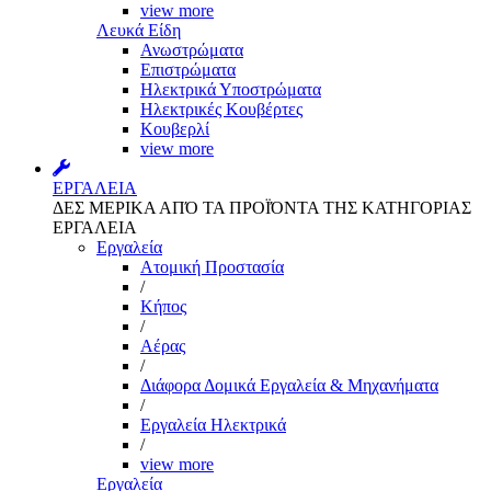
view more
Λευκά Είδη
Ανωστρώματα
Επιστρώματα
Ηλεκτρικά Υποστρώματα
Ηλεκτρικές Κουβέρτες
Κουβερλί
view more
ΕΡΓΑΛΕΙΑ
ΔΕΣ ΜΕΡΙΚΑ ΑΠΌ ΤΑ ΠΡΟΪΌΝΤΑ ΤΗΣ ΚΑΤΗΓΟΡΙΑΣ
ΕΡΓΑΛΕΙΑ
Εργαλεία
Aτομική Προστασία
/
Kήπος
/
Αέρας
/
Διάφορα Δομικά Εργαλεία & Μηχανήματα
/
Εργαλεία Ηλεκτρικά
/
view more
Εργαλεία