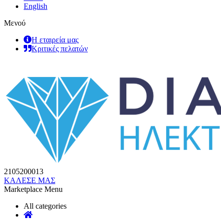
English
Μενού
Η εταιρεία μας
Κριτικές πελατών
2105200013
ΚΑΛΕΣΕ ΜΑΣ
Marketplace Menu
All categories