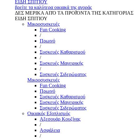
ΕΙΔΗ ΣΠΙΤΙΟΥ
βρείτε τα καλύτερα οικιακά της αγοράς
ΔΕΣ ΜΕΡΙΚΑ ΑΠΌ ΤΑ ΠΡΟΪΌΝΤΑ ΤΗΣ ΚΑΤΗΓΟΡΙΑΣ
ΕΙΔΗ ΣΠΙΤΙΟΥ
Μικροσυσκευές
Fun Cooking
/
Πρωινό
/
Συσκευές Καθαρισμού
/
Συσκευές Μαγειρικής
/
Συσκευές Σιδερώματος
Μικροσυσκευές
Fun Cooking
Πρωινό
Συσκευές Καθαρισμού
Συσκευές Μαγειρικής
Συσκευές Σιδερώματος
Οικιακός Εξοπλισμός
Αξεσουάρ Κουζίνας
/
Ασφάλεια
/