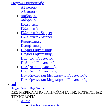
Όργανα Γυμναστικής
Αξεσουάρ
Αξεσουάρ
Διάδρομοι
Διάδρομοι
Ελλειπτικά
Ελλειπτικά
Ελλειπτικά - Stepper
Ελλειπτικά - Stepper
Κωπηλατικές
Κωπηλατικές
Πάγκοι Γυμναστικής
Πάγκοι Γυμναστικής
Παθητική Γυμναστική
Παθητική Γυμναστική
Ποδήλατα Γυμναστικής
Ποδήλατα Γυμναστικής
Πολυόργανα και Μηχανήματα Γυμναστικής
Πολυόργανα και Μηχανήματα Γυμναστικής
Τεχνολογία
Big Sales
ΔΕΣ ΜΕΡΙΚΑ ΑΠΌ ΤΑ ΠΡΟΪΌΝΤΑ ΤΗΣ ΚΑΤΗΓΟΡΙΑΣ
ΤΕΧΝΟΛΟΓΙΑ
Audio
Audio Components