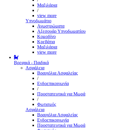
Μαξιλάρια
/
view more
Υπνοδωμάτιο
Ανωστρώματα
Αξεσουάρ Υπνοδωματίου
Κομοδίνο
Κρεβάτια
Μαξιλάρια
view more
Βρεφικά - Παιδικά
Ασφάλεια
Βραχιόλια Ασφαλείας
/
Ενδοεπικοινωνία
/
Προστατευτικά για Μωρά
/
Φωτισμός
Ασφάλεια
Βραχιόλια Ασφαλείας
Ενδοεπικοινωνία
Προστατευτικά για Μωρά