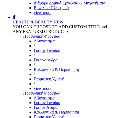
Διάφορα Δομικά Εργαλεία & Μηχανήματα
Εργαλεία Ηλεκτρικά
view more
HEALTH & BEAUTY
NEW
YOU CAN CHOOSE TO ADD CUSTOM TITLE and
ANY FEATURED PRODUCTS
Προσωπική Φροντίδα
Αδυνάτισμα
/
Για την Γυναίκα
/
Για τον Άνδρα
/
Καλλυντικά & Περιποίηση
/
Στοματική Υγιεινή
/
view more
Προσωπική Φροντίδα
Αδυνάτισμα
Για την Γυναίκα
Για τον Άνδρα
Καλλυντικά & Περιποίηση
Στοματική Υγιεινή