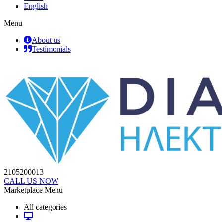
English
Menu
About us
Testimonials
2105200013
CALL US NOW
Marketplace Menu
All categories