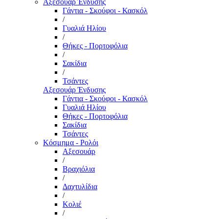
Αξεσουάρ Ένδυσης
Γάντια - Σκούφοι - Κασκόλ
/
Γυαλιά Ηλίου
/
Θήκες - Πορτοφόλια
/
Σακίδια
/
Τσάντες
Αξεσουάρ Ένδυσης
Γάντια - Σκούφοι - Κασκόλ
Γυαλιά Ηλίου
Θήκες - Πορτοφόλια
Σακίδια
Τσάντες
Κόσμημα - Ρολόι
Αξεσουάρ
/
Βραχιόλια
/
Δαχτυλίδια
/
Κολιέ
/