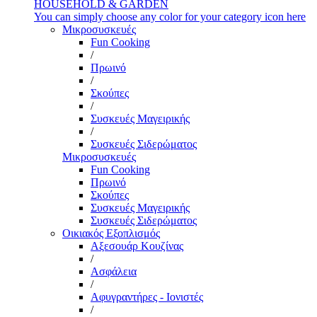
HOUSEHOLD & GARDEN
You can simply choose any color for your category icon here
Μικροσυσκευές
Fun Cooking
/
Πρωινό
/
Σκούπες
/
Συσκευές Μαγειρικής
/
Συσκευές Σιδερώματος
Μικροσυσκευές
Fun Cooking
Πρωινό
Σκούπες
Συσκευές Μαγειρικής
Συσκευές Σιδερώματος
Οικιακός Εξοπλισμός
Αξεσουάρ Κουζίνας
/
Ασφάλεια
/
Αφυγραντήρες - Ιονιστές
/