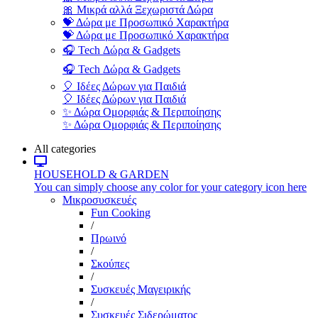
🎀 Μικρά αλλά Ξεχωριστά Δώρα
💝 Δώρα με Προσωπικό Χαρακτήρα
💝 Δώρα με Προσωπικό Χαρακτήρα
🎧 Tech Δώρα & Gadgets
🎧 Tech Δώρα & Gadgets
🎈 Ιδέες Δώρων για Παιδιά
🎈 Ιδέες Δώρων για Παιδιά
✨ Δώρα Ομορφιάς & Περιποίησης
✨ Δώρα Ομορφιάς & Περιποίησης
All categories
HOUSEHOLD & GARDEN
You can simply choose any color for your category icon here
Μικροσυσκευές
Fun Cooking
/
Πρωινό
/
Σκούπες
/
Συσκευές Μαγειρικής
/
Συσκευές Σιδερώματος