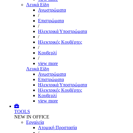
Λευκά Είδη
Ανωστρώματα
/
Επιστρώματα
/
Ηλεκτρικά Υποστρώματα
/
Ηλεκτρικές Κουβέρτες
/
Κουβερλί
/
view more
Λευκά Είδη
Ανωστρώματα
Επιστρώματα
Ηλεκτρικά Υποστρώματα
Ηλεκτρικές Κουβέρτες
Κουβερλί
view more
TOOLS
NEW IN OFFICE
Εργαλεία
Aτομική Προστασία
/