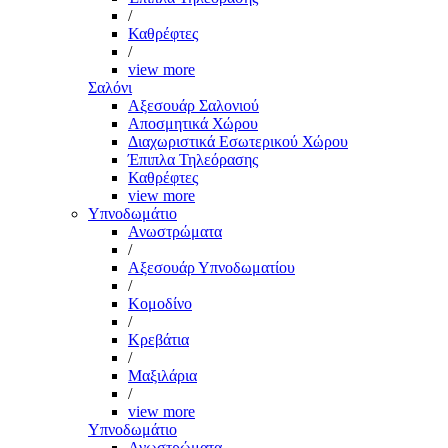
/
Καθρέφτες
/
view more
Σαλόνι
Αξεσουάρ Σαλονιού
Αποσμητικά Χώρου
Διαχωριστικά Εσωτερικού Χώρου
Έπιπλα Τηλεόρασης
Καθρέφτες
view more
Υπνοδωμάτιο
Ανωστρώματα
/
Αξεσουάρ Υπνοδωματίου
/
Κομοδίνο
/
Κρεβάτια
/
Μαξιλάρια
/
view more
Υπνοδωμάτιο
Ανωστρώματα