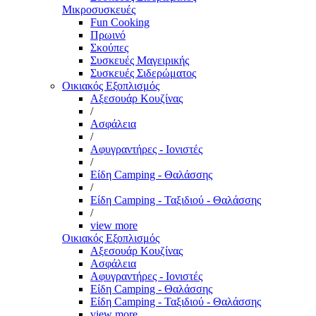
Μικροσυσκευές
Fun Cooking
Πρωινό
Σκούπες
Συσκευές Μαγειρικής
Συσκευές Σιδερώματος
Οικιακός Εξοπλισμός
Αξεσουάρ Κουζίνας
/
Ασφάλεια
/
Αφυγραντήρες - Ιονιστές
/
Είδη Camping - Θαλάσσης
/
Είδη Camping - Ταξιδιού - Θαλάσσης
/
view more
Οικιακός Εξοπλισμός
Αξεσουάρ Κουζίνας
Ασφάλεια
Αφυγραντήρες - Ιονιστές
Είδη Camping - Θαλάσσης
Είδη Camping - Ταξιδιού - Θαλάσσης
view more