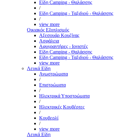
Είδη Camping - Θαλάσσης
/
Είδη Camping - Ταξιδιού - Θαλάσσης
/
view more
Οικιακός Εξοπλισμός
Αξεσουάρ Κουζίνας
Ασφάλεια
Αφυγραντήρες - Ιονιστές
Είδη Camping - Θαλάσσης
Είδη Camping - Ταξιδιού - Θαλάσσης
view more
Λευκά Είδη
Ανωστρώματα
/
Επιστρώματα
/
Ηλεκτρικά Υποστρώματα
/
Ηλεκτρικές Κουβέρτες
/
Κουβερλί
/
view more
Λευκά Είδη