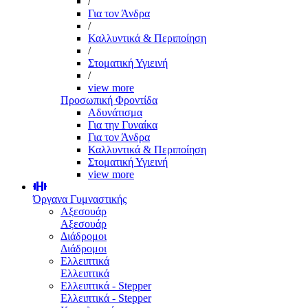
/
Για τον Άνδρα
/
Καλλυντικά & Περιποίηση
/
Στοματική Υγιεινή
/
view more
Προσωπική Φροντίδα
Αδυνάτισμα
Για την Γυναίκα
Για τον Άνδρα
Καλλυντικά & Περιποίηση
Στοματική Υγιεινή
view more
Όργανα Γυμναστικής
Αξεσουάρ
Αξεσουάρ
Διάδρομοι
Διάδρομοι
Ελλειπτικά
Ελλειπτικά
Ελλειπτικά - Stepper
Ελλειπτικά - Stepper