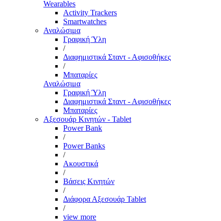
Wearables
Activity Trackers
Smartwatches
Αναλώσιμα
Γραφική Ύλη
/
Διαφημιστικά Σταντ - Αφισοθήκες
/
Μπαταρίες
Αναλώσιμα
Γραφική Ύλη
Διαφημιστικά Σταντ - Αφισοθήκες
Μπαταρίες
Αξεσουάρ Κινητών - Tablet
Power Bank
/
Power Banks
/
Ακουστικά
/
Βάσεις Κινητών
/
Διάφορα Αξεσουάρ Tablet
/
view more