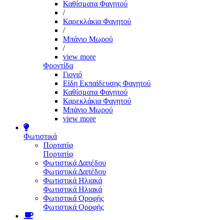
Καθίσματα Φαγητού
/
Καρεκλάκια Φαγητού
/
Μπάνιο Μωρού
/
view more
Φροντίδα
Γιογιό
Είδη Εκπαίδευσης Φαγητού
Καθίσματα Φαγητού
Καρεκλάκια Φαγητού
Μπάνιο Μωρού
view more
Φωτιστικά
Πορτατίφ
Πορτατίφ
Φωτιστικά Δαπέδου
Φωτιστικά Δαπέδου
Φωτιστικά Ηλιακά
Φωτιστικά Ηλιακά
Φωτιστικά Οροφής
Φωτιστικά Οροφής