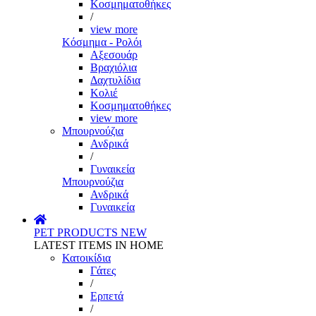
Κοσμηματοθήκες
/
view more
Κόσμημα - Ρολόι
Αξεσουάρ
Βραχιόλια
Δαχτυλίδια
Κολιέ
Κοσμηματοθήκες
view more
Μπουρνούζια
Ανδρικά
/
Γυναικεία
Μπουρνούζια
Ανδρικά
Γυναικεία
PET PRODUCTS
NEW
LATEST ITEMS IN HOME
Κατοικίδια
Γάτες
/
Ερπετά
/