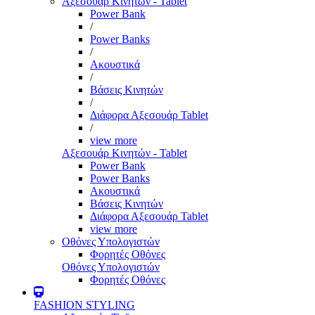
Αξεσουάρ Κινητών - Tablet
Power Bank
/
Power Banks
/
Ακουστικά
/
Βάσεις Κινητών
/
Διάφορα Αξεσουάρ Tablet
/
view more
Αξεσουάρ Κινητών - Tablet
Power Bank
Power Banks
Ακουστικά
Βάσεις Κινητών
Διάφορα Αξεσουάρ Tablet
view more
Οθόνες Υπολογιστών
Φορητές Οθόνες
Οθόνες Υπολογιστών
Φορητές Οθόνες
FASHION STYLING