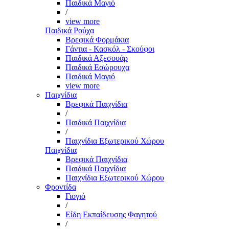
Παιδικά Μαγιό
/
view more
Παιδικά Ρούχα
Βρεφικά Φορμάκια
Γάντια - Κασκόλ - Σκούφοι
Παιδικά Αξεσουάρ
Παιδικά Εσώρουχα
Παιδικά Μαγιό
view more
Παιχνίδια
Βρεφικά Παιχνίδια
/
Παιδικά Παιχνίδια
/
Παιχνίδια Εξωτερικού Χώρου
Παιχνίδια
Βρεφικά Παιχνίδια
Παιδικά Παιχνίδια
Παιχνίδια Εξωτερικού Χώρου
Φροντίδα
Γιογιό
/
Είδη Εκπαίδευσης Φαγητού
/