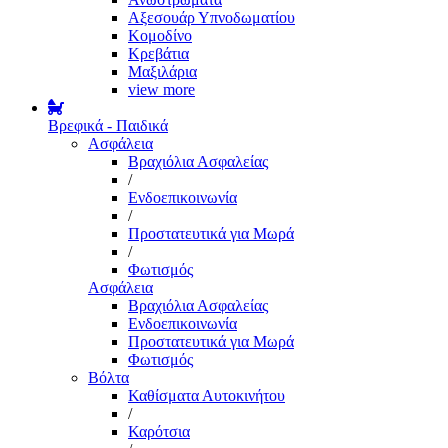
Αξεσουάρ Υπνοδωματίου
Κομοδίνο
Κρεβάτια
Μαξιλάρια
view more
Βρεφικά - Παιδικά
Ασφάλεια
Βραχιόλια Ασφαλείας
/
Ενδοεπικοινωνία
/
Προστατευτικά για Μωρά
/
Φωτισμός
Ασφάλεια
Βραχιόλια Ασφαλείας
Ενδοεπικοινωνία
Προστατευτικά για Μωρά
Φωτισμός
Βόλτα
Καθίσματα Αυτοκινήτου
/
Καρότσια