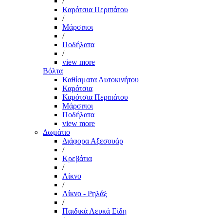
/
Καρότσια Περιπάτου
/
Μάρσιποι
/
Ποδήλατα
/
view more
Βόλτα
Καθίσματα Αυτοκινήτου
Καρότσια
Καρότσια Περιπάτου
Μάρσιποι
Ποδήλατα
view more
Δωμάτιο
Διάφορα Αξεσουάρ
/
Κρεβάτια
/
Λίκνο
/
Λίκνο - Ρηλάξ
/
Παιδικά Λευκά Είδη