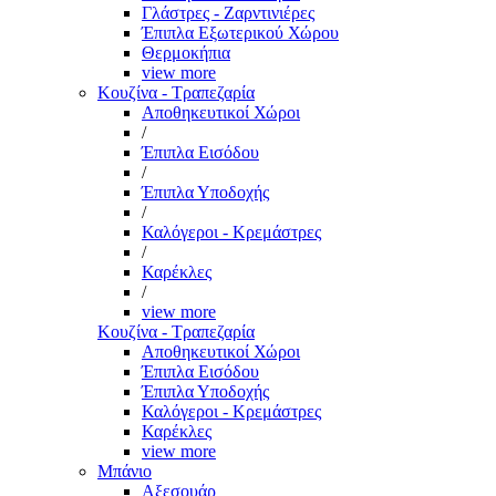
Γλάστρες - Ζαρντινιέρες
Έπιπλα Εξωτερικού Χώρου
Θερμοκήπια
view more
Κουζίνα - Τραπεζαρία
Αποθηκευτικοί Χώροι
/
Έπιπλα Εισόδου
/
Έπιπλα Υποδοχής
/
Καλόγεροι - Κρεμάστρες
/
Καρέκλες
/
view more
Κουζίνα - Τραπεζαρία
Αποθηκευτικοί Χώροι
Έπιπλα Εισόδου
Έπιπλα Υποδοχής
Καλόγεροι - Κρεμάστρες
Καρέκλες
view more
Μπάνιο
Αξεσουάρ