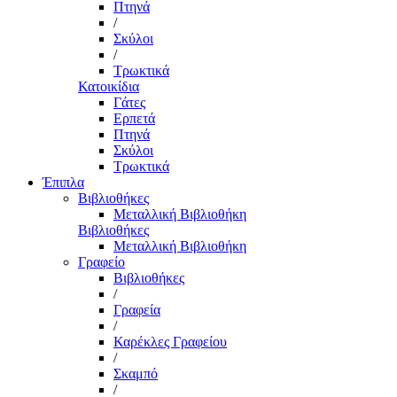
Πτηνά
/
Σκύλοι
/
Τρωκτικά
Κατοικίδια
Γάτες
Ερπετά
Πτηνά
Σκύλοι
Τρωκτικά
Έπιπλα
Βιβλιοθήκες
Μεταλλική Βιβλιοθήκη
Βιβλιοθήκες
Μεταλλική Βιβλιοθήκη
Γραφείο
Βιβλιοθήκες
/
Γραφεία
/
Καρέκλες Γραφείου
/
Σκαμπό
/