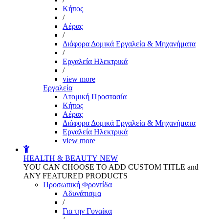
Kήπος
/
Αέρας
/
Διάφορα Δομικά Εργαλεία & Μηχανήματα
/
Εργαλεία Ηλεκτρικά
/
view more
Εργαλεία
Aτομική Προστασία
Kήπος
Αέρας
Διάφορα Δομικά Εργαλεία & Μηχανήματα
Εργαλεία Ηλεκτρικά
view more
HEALTH & BEAUTY
NEW
YOU CAN CHOOSE TO ADD CUSTOM TITLE and
ANY FEATURED PRODUCTS
Προσωπική Φροντίδα
Αδυνάτισμα
/
Για την Γυναίκα