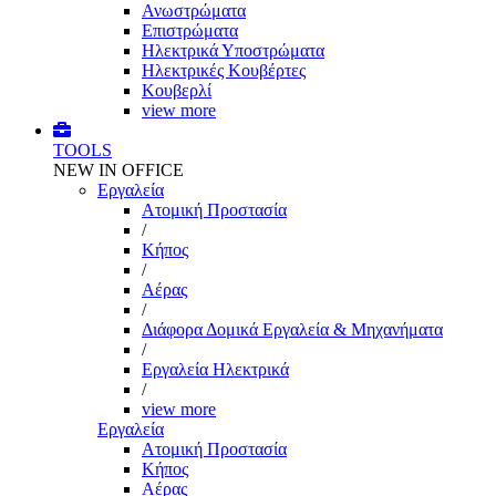
Ανωστρώματα
Επιστρώματα
Ηλεκτρικά Υποστρώματα
Ηλεκτρικές Κουβέρτες
Κουβερλί
view more
TOOLS
NEW IN OFFICE
Εργαλεία
Aτομική Προστασία
/
Kήπος
/
Αέρας
/
Διάφορα Δομικά Εργαλεία & Μηχανήματα
/
Εργαλεία Ηλεκτρικά
/
view more
Εργαλεία
Aτομική Προστασία
Kήπος
Αέρας