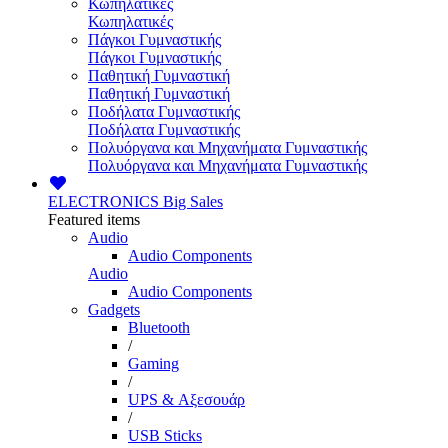
Κωπηλατικές
Κωπηλατικές
Πάγκοι Γυμναστικής
Πάγκοι Γυμναστικής
Παθητική Γυμναστική
Παθητική Γυμναστική
Ποδήλατα Γυμναστικής
Ποδήλατα Γυμναστικής
Πολυόργανα και Μηχανήματα Γυμναστικής
Πολυόργανα και Μηχανήματα Γυμναστικής
ELECTRONICS
Big Sales
Featured items
Audio
Audio Components
Audio
Audio Components
Gadgets
Bluetooth
/
Gaming
/
UPS & Αξεσουάρ
/
USB Sticks