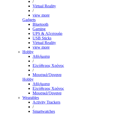
/
Virtual Reality
/
view more
Gadgets
Bluetooth
Gaming
UPS & Αξεσουάρ
USB Sticks
Virtual Reality
view more
Hobby
Αθλήματα
/
Ελεύθερος Χρόνος
/
Μουσικά Όργανα
Hobby
Αθλήματα
Ελεύθερος Χρόνος
Μουσικά Όργανα
Wearables
Activity Trackers
/
Smartwatches