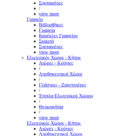
Συρταριέρες
/
view more
Γραφείο
Βιβλιοθήκες
Γραφεία
Καρέκλες Γραφείου
Σκαμπό
Συρταριέρες
view more
Εξωτερικός Χώρος - Κήπος
Αιώρες - Κούνιες
/
Αποθηκευτικοί Χώροι
/
Γλάστρες - Ζαρντινιέρες
/
Έπιπλα Εξωτερικού Χώρου
/
Θερμοκήπια
/
view more
Εξωτερικός Χώρος - Κήπος
Αιώρες - Κούνιες
Αποθηκευτικοί Χώροι