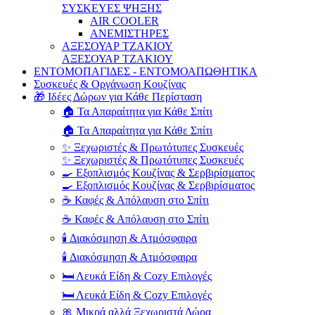
ΣΥΣΚΕΥΕΣ ΨΗΞΗΣ
AIR COOLER
ΑΝΕΜΙΣΤΗΡΕΣ
ΑΞΕΣΟΥΑΡ ΤΖΑΚΙΟΥ
ΑΞΕΣΟΥΑΡ ΤΖΑΚΙΟΥ
ΕΝΤΟΜΟΠΑΓΙΔΕΣ - ΕΝΤΟΜΟΑΠΩΘΗΤΙΚΑ
Συσκευές & Οργάνωση Κουζίνας
🎁 Ιδέες Δώρων για Κάθε Περίσταση
🏠 Τα Απαραίτητα για Κάθε Σπίτι
🏠 Τα Απαραίτητα για Κάθε Σπίτι
✨ Ξεχωριστές & Πρωτότυπες Συσκευές
✨ Ξεχωριστές & Πρωτότυπες Συσκευές
🍳 Εξοπλισμός Κουζίνας & Σερβιρίσματος
🍳 Εξοπλισμός Κουζίνας & Σερβιρίσματος
☕ Καφές & Απόλαυση στο Σπίτι
☕ Καφές & Απόλαυση στο Σπίτι
🕯️ Διακόσμηση & Ατμόσφαιρα
🕯️ Διακόσμηση & Ατμόσφαιρα
🛏️ Λευκά Είδη & Cozy Επιλογές
🛏️ Λευκά Είδη & Cozy Επιλογές
🎀 Μικρά αλλά Ξεχωριστά Δώρα