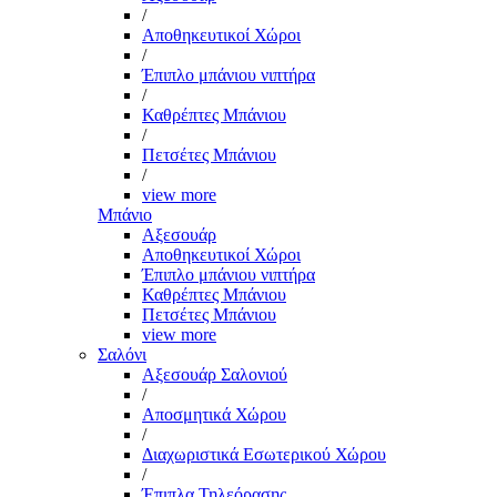
/
Αποθηκευτικοί Χώροι
/
Έπιπλο μπάνιου νιπτήρα
/
Καθρέπτες Μπάνιου
/
Πετσέτες Μπάνιου
/
view more
Μπάνιο
Αξεσουάρ
Αποθηκευτικοί Χώροι
Έπιπλο μπάνιου νιπτήρα
Καθρέπτες Μπάνιου
Πετσέτες Μπάνιου
view more
Σαλόνι
Αξεσουάρ Σαλονιού
/
Αποσμητικά Χώρου
/
Διαχωριστικά Εσωτερικού Χώρου
/
Έπιπλα Τηλεόρασης