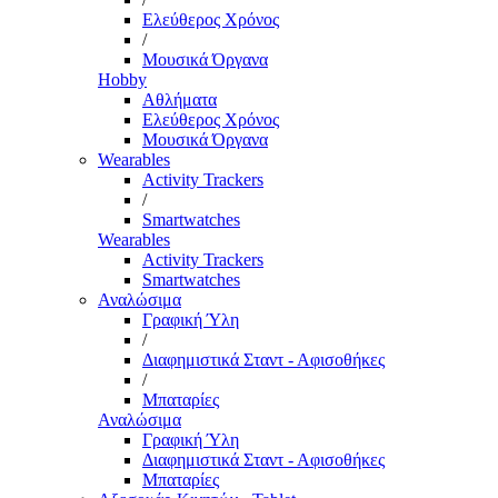
Ελεύθερος Χρόνος
/
Μουσικά Όργανα
Hobby
Αθλήματα
Ελεύθερος Χρόνος
Μουσικά Όργανα
Wearables
Activity Trackers
/
Smartwatches
Wearables
Activity Trackers
Smartwatches
Αναλώσιμα
Γραφική Ύλη
/
Διαφημιστικά Σταντ - Αφισοθήκες
/
Μπαταρίες
Αναλώσιμα
Γραφική Ύλη
Διαφημιστικά Σταντ - Αφισοθήκες
Μπαταρίες