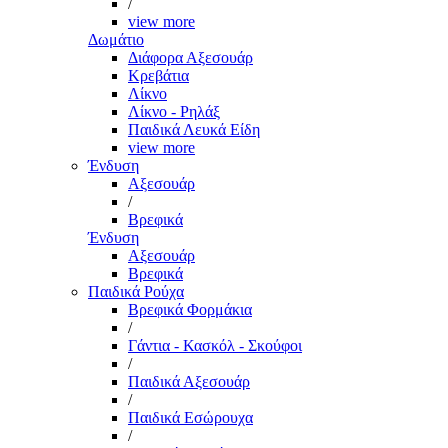
/
view more
Δωμάτιο
Διάφορα Αξεσουάρ
Κρεβάτια
Λίκνο
Λίκνο - Ρηλάξ
Παιδικά Λευκά Είδη
view more
Ένδυση
Αξεσουάρ
/
Βρεφικά
Ένδυση
Αξεσουάρ
Βρεφικά
Παιδικά Ρούχα
Βρεφικά Φορμάκια
/
Γάντια - Κασκόλ - Σκούφοι
/
Παιδικά Αξεσουάρ
/
Παιδικά Εσώρουχα
/