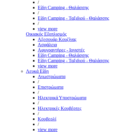
/
Είδη Camping - Θαλάσσης
/
Είδη Camping - Ταξιδιού - Θαλάσσης
/
view more
Οικιακός Εξοπλισμός
Αξεσουάρ Κουζίνας
Ασφάλεια
Αφυγραντήρες - Ιονιστές
Είδη Camping - Θαλάσσης
Είδη Camping - Ταξιδιού - Θαλάσσης
view more
Λευκά Είδη
Ανωστρώματα
/
Επιστρώματα
/
Ηλεκτρικά Υποστρώματα
/
Ηλεκτρικές Κουβέρτες
/
Κουβερλί
/
view more