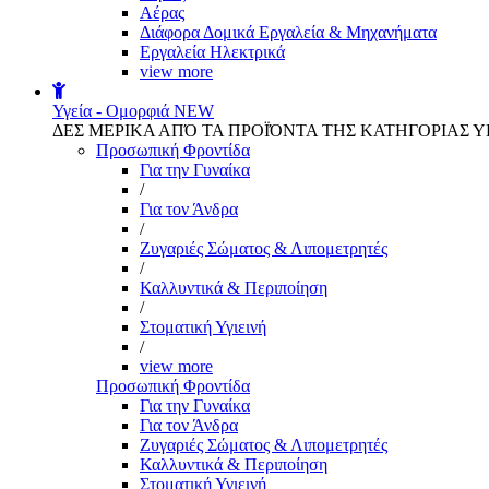
Αέρας
Διάφορα Δομικά Εργαλεία & Μηχανήματα
Εργαλεία Ηλεκτρικά
view more
Υγεία - Ομορφιά
NEW
ΔΕΣ ΜΕΡΙΚΑ ΑΠΌ ΤΑ ΠΡΟΪΌΝΤΑ ΤΗΣ ΚΑΤΗΓΟΡΙΑΣ Υ
Προσωπική Φροντίδα
Για την Γυναίκα
/
Για τον Άνδρα
/
Ζυγαριές Σώματος & Λιπομετρητές
/
Καλλυντικά & Περιποίηση
/
Στοματική Υγιεινή
/
view more
Προσωπική Φροντίδα
Για την Γυναίκα
Για τον Άνδρα
Ζυγαριές Σώματος & Λιπομετρητές
Καλλυντικά & Περιποίηση
Στοματική Υγιεινή