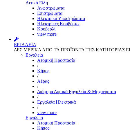
Λευκά Είδη
Ανωστρώματα
Επιστρώματα
Ηλεκτρικά Υποστρώματα
Ηλεκτρικές Κουβέρτες
Κουβερλί
view more
ΕΡΓΑΛΕΙΑ
ΔΕΣ ΜΕΡΙΚΑ ΑΠΌ ΤΑ ΠΡΟΪΌΝΤΑ ΤΗΣ ΚΑΤΗΓΟΡΙΑΣ Ε
Εργαλεία
Aτομική Προστασία
/
Kήπος
/
Αέρας
/
Διάφορα Δομικά Εργαλεία & Μηχανήματα
/
Εργαλεία Ηλεκτρικά
/
view more
Εργαλεία
Aτομική Προστασία
Kήπος