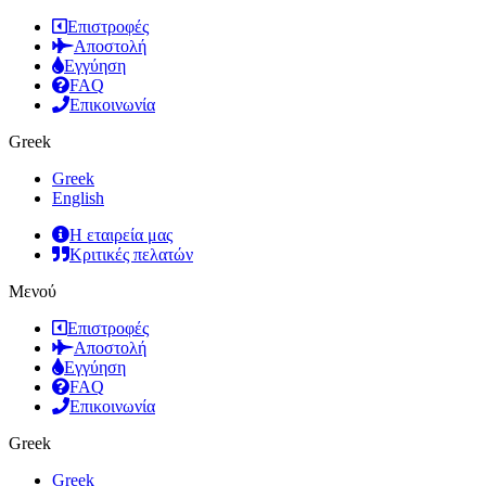
Επιστροφές
Αποστολή
Εγγύηση
FAQ
Επικοινωνία
Greek
Greek
English
Η εταιρεία μας
Κριτικές πελατών
Μενού
Επιστροφές
Αποστολή
Εγγύηση
FAQ
Επικοινωνία
Greek
Greek