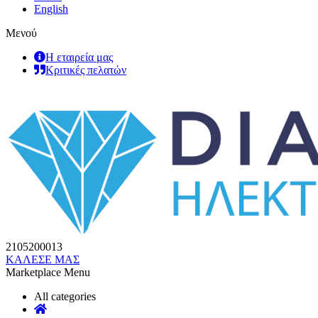
English
Μενού
Η εταιρεία μας
Κριτικές πελατών
2105200013
ΚΑΛΕΣΕ ΜΑΣ
Marketplace Menu
All categories