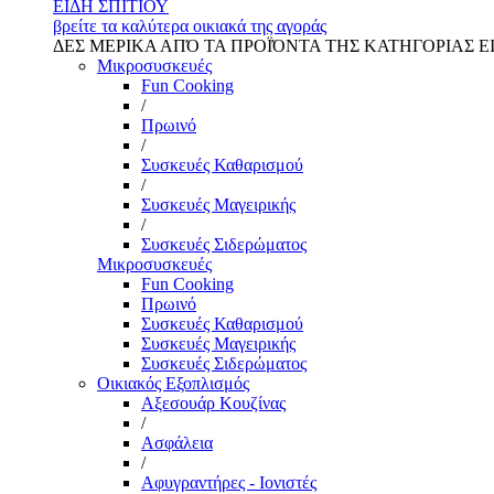
ΕΙΔΗ ΣΠΙΤΙΟΥ
βρείτε τα καλύτερα οικιακά της αγοράς
ΔΕΣ ΜΕΡΙΚΑ ΑΠΌ ΤΑ ΠΡΟΪΌΝΤΑ ΤΗΣ ΚΑΤΗΓΟΡΙΑΣ Ε
Μικροσυσκευές
Fun Cooking
/
Πρωινό
/
Συσκευές Καθαρισμού
/
Συσκευές Μαγειρικής
/
Συσκευές Σιδερώματος
Μικροσυσκευές
Fun Cooking
Πρωινό
Συσκευές Καθαρισμού
Συσκευές Μαγειρικής
Συσκευές Σιδερώματος
Οικιακός Εξοπλισμός
Αξεσουάρ Κουζίνας
/
Ασφάλεια
/
Αφυγραντήρες - Ιονιστές