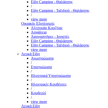
Είδη Camping - Θαλάσσης
/
Είδη Camping - Ταξιδιού - Θαλάσσης
/
view more
Οικιακός Εξοπλισμός
Αξεσουάρ Κουζίνας
Ασφάλεια
Αφυγραντήρες - Ιονιστές
Είδη Camping - Θαλάσσης
Είδη Camping - Ταξιδιού - Θαλάσσης
view more
Λευκά Είδη
Ανωστρώματα
/
Επιστρώματα
/
Ηλεκτρικά Υποστρώματα
/
Ηλεκτρικές Κουβέρτες
/
Κουβερλί
/
view more
Λευκά Είδη