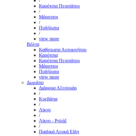
/
Καρότσια Περιπάτου
/
Μάρσιποι
/
Ποδήλατα
/
view more
Βόλτα
Καθίσματα Αυτοκινήτου
Καρότσια
Καρότσια Περιπάτου
Μάρσιποι
Ποδήλατα
view more
Δωμάτιο
Διάφορα Αξεσουάρ
/
Κρεβάτια
/
Λίκνο
/
Λίκνο - Ρηλάξ
/
Παιδικά Λευκά Είδη