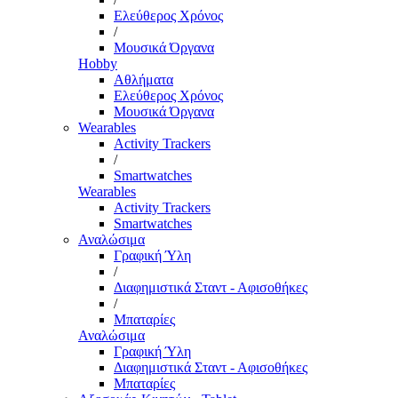
Ελεύθερος Χρόνος
/
Μουσικά Όργανα
Hobby
Αθλήματα
Ελεύθερος Χρόνος
Μουσικά Όργανα
Wearables
Activity Trackers
/
Smartwatches
Wearables
Activity Trackers
Smartwatches
Αναλώσιμα
Γραφική Ύλη
/
Διαφημιστικά Σταντ - Αφισοθήκες
/
Μπαταρίες
Αναλώσιμα
Γραφική Ύλη
Διαφημιστικά Σταντ - Αφισοθήκες
Μπαταρίες