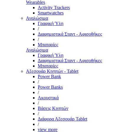
Wearables
Activity Trackers
Smartwatches
Αναλώσιμα
Γραφική Ύλη
/
Διαφημιστικά Σταντ - Αφισοθήκες
/
Μπαταρίες
Αναλώσιμα
Γραφική Ύλη
Διαφημιστικά Σταντ - Αφισοθήκες
Μπαταρίες
Αξεσουάρ Κινητών - Tablet
Power Bank
/
Power Banks
/
Ακουστικά
/
Βάσεις Κινητών
/
Διάφορα Αξεσουάρ Tablet
/
view more