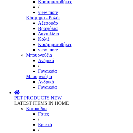
Κοσμηματοθήκες
/
view more
Κόσμημα - Ρολόι
Αξεσουάρ
Βραχιόλια
Δαχτυλίδια
Κολιέ
Κοσμηματοθήκες
view more
Μπουρνούζια
Ανδρικά
/
Γυναικεία
Μπουρνούζια
Ανδρικά
Γυναικεία
PET PRODUCTS
NEW
LATEST ITEMS IN HOME
Κατοικίδια
Γάτες
/
Ερπετά
/