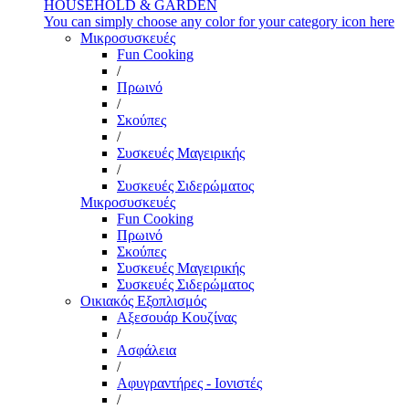
HOUSEHOLD & GARDEN
You can simply choose any color for your category icon here
Μικροσυσκευές
Fun Cooking
/
Πρωινό
/
Σκούπες
/
Συσκευές Μαγειρικής
/
Συσκευές Σιδερώματος
Μικροσυσκευές
Fun Cooking
Πρωινό
Σκούπες
Συσκευές Μαγειρικής
Συσκευές Σιδερώματος
Οικιακός Εξοπλισμός
Αξεσουάρ Κουζίνας
/
Ασφάλεια
/
Αφυγραντήρες - Ιονιστές
/