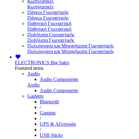
Κωπηλατικές
Κωπηλατικές
Πάγκοι Γυμναστικής
Πάγκοι Γυμναστικής
Παθητική Γυμναστική
Παθητική Γυμναστική
Ποδήλατα Γυμναστικής
Ποδήλατα Γυμναστικής
Πολυόργανα και Μηχανήματα Γυμναστικής
Πολυόργανα και Μηχανήματα Γυμναστικής
ELECTRONICS
Big Sales
Featured items
Audio
Audio Components
Audio
Audio Components
Gadgets
Bluetooth
/
Gaming
/
UPS & Αξεσουάρ
/
USB Sticks