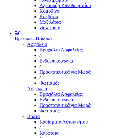
Αξεσουάρ Υπνοδωματίου
Κομοδίνο
Κρεβάτια
Μαξιλάρια
view more
Βρεφικά - Παιδικά
Ασφάλεια
Βραχιόλια Ασφαλείας
/
Ενδοεπικοινωνία
/
Προστατευτικά για Μωρά
/
Φωτισμός
Ασφάλεια
Βραχιόλια Ασφαλείας
Ενδοεπικοινωνία
Προστατευτικά για Μωρά
Φωτισμός
Βόλτα
Καθίσματα Αυτοκινήτου
/
Καρότσια