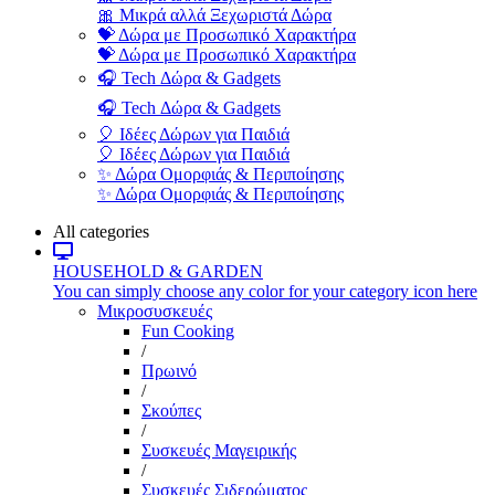
🎀 Μικρά αλλά Ξεχωριστά Δώρα
💝 Δώρα με Προσωπικό Χαρακτήρα
💝 Δώρα με Προσωπικό Χαρακτήρα
🎧 Tech Δώρα & Gadgets
🎧 Tech Δώρα & Gadgets
🎈 Ιδέες Δώρων για Παιδιά
🎈 Ιδέες Δώρων για Παιδιά
✨ Δώρα Ομορφιάς & Περιποίησης
✨ Δώρα Ομορφιάς & Περιποίησης
All categories
HOUSEHOLD & GARDEN
You can simply choose any color for your category icon here
Μικροσυσκευές
Fun Cooking
/
Πρωινό
/
Σκούπες
/
Συσκευές Μαγειρικής
/
Συσκευές Σιδερώματος