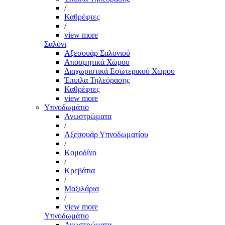
/
Καθρέφτες
/
view more
Σαλόνι
Αξεσουάρ Σαλονιού
Αποσμητικά Χώρου
Διαχωριστικά Εσωτερικού Χώρου
Έπιπλα Τηλεόρασης
Καθρέφτες
view more
Υπνοδωμάτιο
Ανωστρώματα
/
Αξεσουάρ Υπνοδωματίου
/
Κομοδίνο
/
Κρεβάτια
/
Μαξιλάρια
/
view more
Υπνοδωμάτιο
Ανωστρώματα