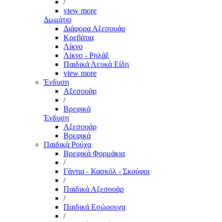
/
view more
Δωμάτιο
Διάφορα Αξεσουάρ
Κρεβάτια
Λίκνο
Λίκνο - Ρηλάξ
Παιδικά Λευκά Είδη
view more
Ένδυση
Αξεσουάρ
/
Βρεφικά
Ένδυση
Αξεσουάρ
Βρεφικά
Παιδικά Ρούχα
Βρεφικά Φορμάκια
/
Γάντια - Κασκόλ - Σκούφοι
/
Παιδικά Αξεσουάρ
/
Παιδικά Εσώρουχα
/