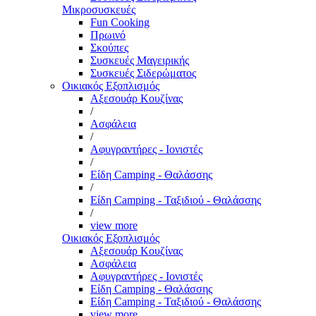
Μικροσυσκευές
Fun Cooking
Πρωινό
Σκούπες
Συσκευές Μαγειρικής
Συσκευές Σιδερώματος
Οικιακός Εξοπλισμός
Αξεσουάρ Κουζίνας
/
Ασφάλεια
/
Αφυγραντήρες - Ιονιστές
/
Είδη Camping - Θαλάσσης
/
Είδη Camping - Ταξιδιού - Θαλάσσης
/
view more
Οικιακός Εξοπλισμός
Αξεσουάρ Κουζίνας
Ασφάλεια
Αφυγραντήρες - Ιονιστές
Είδη Camping - Θαλάσσης
Είδη Camping - Ταξιδιού - Θαλάσσης
view more