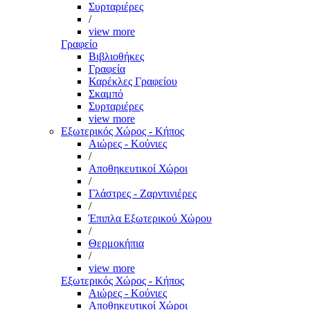
Συρταριέρες
/
view more
Γραφείο
Βιβλιοθήκες
Γραφεία
Καρέκλες Γραφείου
Σκαμπό
Συρταριέρες
view more
Εξωτερικός Χώρος - Κήπος
Αιώρες - Κούνιες
/
Αποθηκευτικοί Χώροι
/
Γλάστρες - Ζαρντινιέρες
/
Έπιπλα Εξωτερικού Χώρου
/
Θερμοκήπια
/
view more
Εξωτερικός Χώρος - Κήπος
Αιώρες - Κούνιες
Αποθηκευτικοί Χώροι