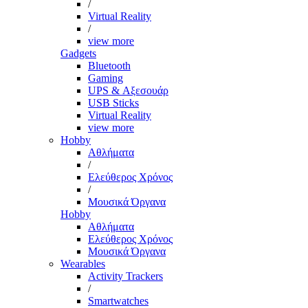
/
Virtual Reality
/
view more
Gadgets
Bluetooth
Gaming
UPS & Αξεσουάρ
USB Sticks
Virtual Reality
view more
Hobby
Αθλήματα
/
Ελεύθερος Χρόνος
/
Μουσικά Όργανα
Hobby
Αθλήματα
Ελεύθερος Χρόνος
Μουσικά Όργανα
Wearables
Activity Trackers
/
Smartwatches