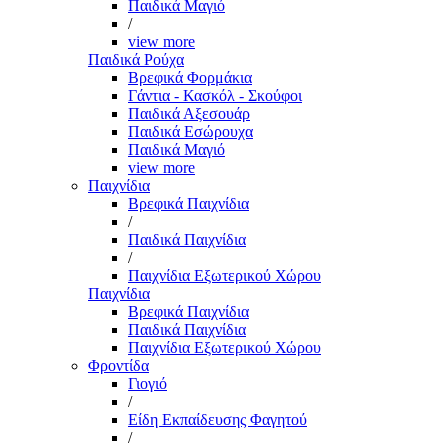
Παιδικά Μαγιό
/
view more
Παιδικά Ρούχα
Βρεφικά Φορμάκια
Γάντια - Κασκόλ - Σκούφοι
Παιδικά Αξεσουάρ
Παιδικά Εσώρουχα
Παιδικά Μαγιό
view more
Παιχνίδια
Βρεφικά Παιχνίδια
/
Παιδικά Παιχνίδια
/
Παιχνίδια Εξωτερικού Χώρου
Παιχνίδια
Βρεφικά Παιχνίδια
Παιδικά Παιχνίδια
Παιχνίδια Εξωτερικού Χώρου
Φροντίδα
Γιογιό
/
Είδη Εκπαίδευσης Φαγητού
/