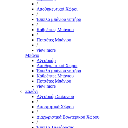
/
Αποθηκευτικοί Χώροι
/
Έπιπλο μπάνιου νιπτήρα
/
Καθρέπτες Μπάνιου
/
Πετσέτες Μπάνιου
/
view more
Μπάνιο
Αξεσουάρ
Αποθηκευτικοί Χώροι
Έπιπλο μπάνιου νιπτήρα
Καθρέπτες Μπάνιου
Πετσέτες Μπάνιου
view more
Σαλόνι
Αξεσουάρ Σαλονιού
/
Αποσμητικά Χώρου
/
Διαχωριστικά Εσωτερικού Χώρου
/
Έπιπλα Τηλεόρασης