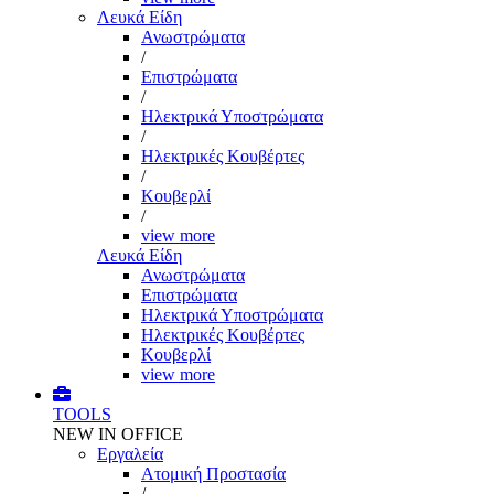
Λευκά Είδη
Ανωστρώματα
/
Επιστρώματα
/
Ηλεκτρικά Υποστρώματα
/
Ηλεκτρικές Κουβέρτες
/
Κουβερλί
/
view more
Λευκά Είδη
Ανωστρώματα
Επιστρώματα
Ηλεκτρικά Υποστρώματα
Ηλεκτρικές Κουβέρτες
Κουβερλί
view more
TOOLS
NEW IN OFFICE
Εργαλεία
Aτομική Προστασία
/