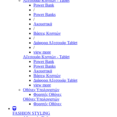
Αξεσουάρ Κινητών - Tablet
Power Bank
/
Power Banks
/
Ακουστικά
/
Βάσεις Κινητών
/
Διάφορα Αξεσουάρ Tablet
/
view more
Αξεσουάρ Κινητών - Tablet
Power Bank
Power Banks
Ακουστικά
Βάσεις Κινητών
Διάφορα Αξεσουάρ Tablet
view more
Οθόνες Υπολογιστών
Φορητές Οθόνες
Οθόνες Υπολογιστών
Φορητές Οθόνες
FASHION STYLING