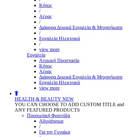
Kήπος
/
Αέρας
/
Διάφορα Δομικά Εργαλεία & Μηχανήματα
/
Εργαλεία Ηλεκτρικά
/
view more
Εργαλεία
Aτομική Προστασία
Kήπος
Αέρας
Διάφορα Δομικά Εργαλεία & Μηχανήματα
Εργαλεία Ηλεκτρικά
view more
HEALTH & BEAUTY
NEW
YOU CAN CHOOSE TO ADD CUSTOM TITLE and
ANY FEATURED PRODUCTS
Προσωπική Φροντίδα
Αδυνάτισμα
/
Για την Γυναίκα