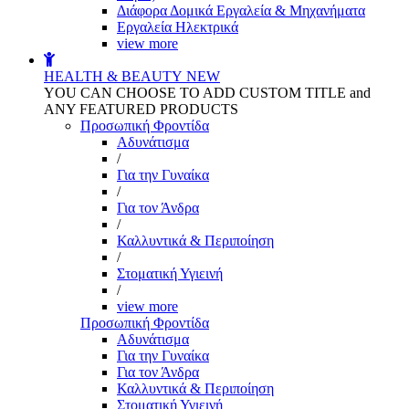
Διάφορα Δομικά Εργαλεία & Μηχανήματα
Εργαλεία Ηλεκτρικά
view more
HEALTH & BEAUTY
NEW
YOU CAN CHOOSE TO ADD CUSTOM TITLE and
ANY FEATURED PRODUCTS
Προσωπική Φροντίδα
Αδυνάτισμα
/
Για την Γυναίκα
/
Για τον Άνδρα
/
Καλλυντικά & Περιποίηση
/
Στοματική Υγιεινή
/
view more
Προσωπική Φροντίδα
Αδυνάτισμα
Για την Γυναίκα
Για τον Άνδρα
Καλλυντικά & Περιποίηση
Στοματική Υγιεινή