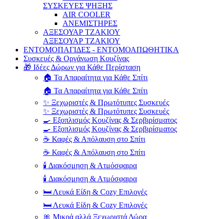
ΣΥΣΚΕΥΕΣ ΨΗΞΗΣ
AIR COOLER
ΑΝΕΜΙΣΤΗΡΕΣ
ΑΞΕΣΟΥΑΡ ΤΖΑΚΙΟΥ
ΑΞΕΣΟΥΑΡ ΤΖΑΚΙΟΥ
ΕΝΤΟΜΟΠΑΓΙΔΕΣ - ΕΝΤΟΜΟΑΠΩΘΗΤΙΚΑ
Συσκευές & Οργάνωση Κουζίνας
🎁 Ιδέες Δώρων για Κάθε Περίσταση
🏠 Τα Απαραίτητα για Κάθε Σπίτι
🏠 Τα Απαραίτητα για Κάθε Σπίτι
✨ Ξεχωριστές & Πρωτότυπες Συσκευές
✨ Ξεχωριστές & Πρωτότυπες Συσκευές
🍳 Εξοπλισμός Κουζίνας & Σερβιρίσματος
🍳 Εξοπλισμός Κουζίνας & Σερβιρίσματος
☕ Καφές & Απόλαυση στο Σπίτι
☕ Καφές & Απόλαυση στο Σπίτι
🕯️ Διακόσμηση & Ατμόσφαιρα
🕯️ Διακόσμηση & Ατμόσφαιρα
🛏️ Λευκά Είδη & Cozy Επιλογές
🛏️ Λευκά Είδη & Cozy Επιλογές
🎀 Μικρά αλλά Ξεχωριστά Δώρα