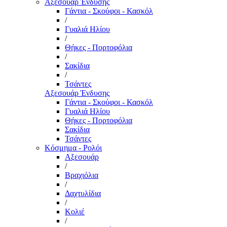
Αξεσουάρ Ένδυσης
Γάντια - Σκούφοι - Κασκόλ
/
Γυαλιά Ηλίου
/
Θήκες - Πορτοφόλια
/
Σακίδια
/
Τσάντες
Αξεσουάρ Ένδυσης
Γάντια - Σκούφοι - Κασκόλ
Γυαλιά Ηλίου
Θήκες - Πορτοφόλια
Σακίδια
Τσάντες
Κόσμημα - Ρολόι
Αξεσουάρ
/
Βραχιόλια
/
Δαχτυλίδια
/
Κολιέ
/