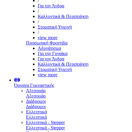
/
Για τον Άνδρα
/
Καλλυντικά & Περιποίηση
/
Στοματική Υγιεινή
/
view more
Προσωπική Φροντίδα
Αδυνάτισμα
Για την Γυναίκα
Για τον Άνδρα
Καλλυντικά & Περιποίηση
Στοματική Υγιεινή
view more
Όργανα Γυμναστικής
Αξεσουάρ
Αξεσουάρ
Διάδρομοι
Διάδρομοι
Ελλειπτικά
Ελλειπτικά
Ελλειπτικά - Stepper
Ελλειπτικά - Stepper