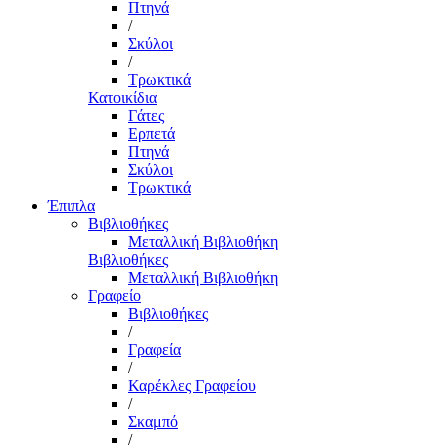
Πτηνά
/
Σκύλοι
/
Τρωκτικά
Κατοικίδια
Γάτες
Ερπετά
Πτηνά
Σκύλοι
Τρωκτικά
Έπιπλα
Βιβλιοθήκες
Μεταλλική Βιβλιοθήκη
Βιβλιοθήκες
Μεταλλική Βιβλιοθήκη
Γραφείο
Βιβλιοθήκες
/
Γραφεία
/
Καρέκλες Γραφείου
/
Σκαμπό
/