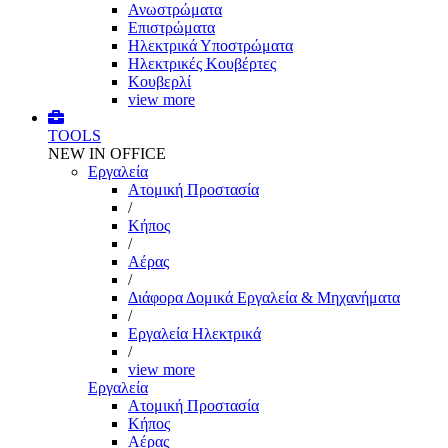
Ανωστρώματα
Επιστρώματα
Ηλεκτρικά Υποστρώματα
Ηλεκτρικές Κουβέρτες
Κουβερλί
view more
TOOLS
NEW IN OFFICE
Εργαλεία
Aτομική Προστασία
/
Kήπος
/
Αέρας
/
Διάφορα Δομικά Εργαλεία & Μηχανήματα
/
Εργαλεία Ηλεκτρικά
/
view more
Εργαλεία
Aτομική Προστασία
Kήπος
Αέρας