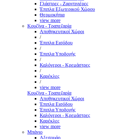
Γλάστρες - Ζαρντινιέρες
Έπιπλα Εξωτερικού Χώρου
Θερμοκήπια
view more
Κουζίνα - Τραπεζαρία
Αποθηκευτικοί Χώροι
/
Έπιπλα Εισόδου
/
Έπιπλα Υποδοχής
/
Καλόγεροι - Κρεμάστρες
/
Καρέκλες
/
view more
Κουζίνα - Τραπεζαρία
Αποθηκευτικοί Χώροι
Έπιπλα Εισόδου
Έπιπλα Υποδοχής
Καλόγεροι - Κρεμάστρες
Καρέκλες
view more
Μπάνιο
Αξεσουάρ