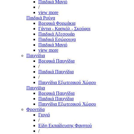
Παιδικά Μαγιό
/
view more
Παιδικά Ρούχα
Βρεφικά Φορμάκια
Γάντια - Κασκόλ - Σκούφοι
Παιδικά Αξεσουάρ
Παιδικά Εσώρουχα
Παιδικά Μαγιό
view more
Παιχνίδια
Βρεφικά Παιχνίδια
/
Παιδικά Παιχνίδια
/
Παιχνίδια Εξωτερικού Χώρου
Παιχνίδια
Βρεφικά Παιχνίδια
Παιδικά Παιχνίδια
Παιχνίδια Εξωτερικού Χώρου
Φροντίδα
Γιογιό
/
Είδη Εκπαίδευσης Φαγητού
/