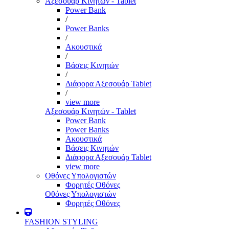
Αξεσουάρ Κινητών - Tablet
Power Bank
/
Power Banks
/
Ακουστικά
/
Βάσεις Κινητών
/
Διάφορα Αξεσουάρ Tablet
/
view more
Αξεσουάρ Κινητών - Tablet
Power Bank
Power Banks
Ακουστικά
Βάσεις Κινητών
Διάφορα Αξεσουάρ Tablet
view more
Οθόνες Υπολογιστών
Φορητές Οθόνες
Οθόνες Υπολογιστών
Φορητές Οθόνες
FASHION STYLING