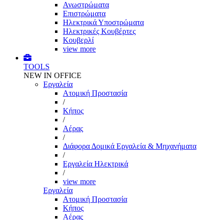
Ανωστρώματα
Επιστρώματα
Ηλεκτρικά Υποστρώματα
Ηλεκτρικές Κουβέρτες
Κουβερλί
view more
TOOLS
NEW IN OFFICE
Εργαλεία
Aτομική Προστασία
/
Kήπος
/
Αέρας
/
Διάφορα Δομικά Εργαλεία & Μηχανήματα
/
Εργαλεία Ηλεκτρικά
/
view more
Εργαλεία
Aτομική Προστασία
Kήπος
Αέρας