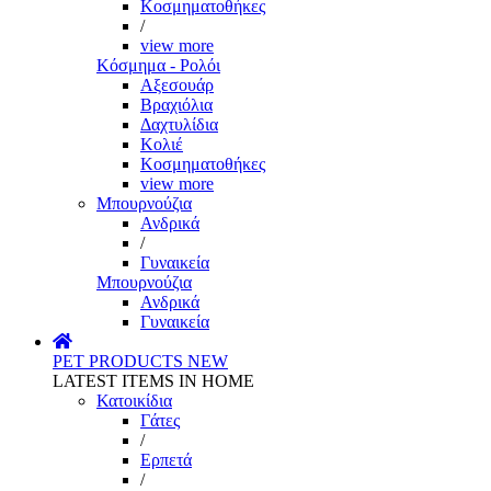
Κοσμηματοθήκες
/
view more
Κόσμημα - Ρολόι
Αξεσουάρ
Βραχιόλια
Δαχτυλίδια
Κολιέ
Κοσμηματοθήκες
view more
Μπουρνούζια
Ανδρικά
/
Γυναικεία
Μπουρνούζια
Ανδρικά
Γυναικεία
PET PRODUCTS
NEW
LATEST ITEMS IN HOME
Κατοικίδια
Γάτες
/
Ερπετά
/