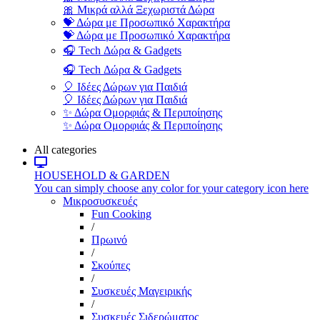
🎀 Μικρά αλλά Ξεχωριστά Δώρα
💝 Δώρα με Προσωπικό Χαρακτήρα
💝 Δώρα με Προσωπικό Χαρακτήρα
🎧 Tech Δώρα & Gadgets
🎧 Tech Δώρα & Gadgets
🎈 Ιδέες Δώρων για Παιδιά
🎈 Ιδέες Δώρων για Παιδιά
✨ Δώρα Ομορφιάς & Περιποίησης
✨ Δώρα Ομορφιάς & Περιποίησης
All categories
HOUSEHOLD & GARDEN
You can simply choose any color for your category icon here
Μικροσυσκευές
Fun Cooking
/
Πρωινό
/
Σκούπες
/
Συσκευές Μαγειρικής
/
Συσκευές Σιδερώματος