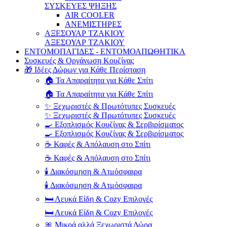
ΣΥΣΚΕΥΕΣ ΨΗΞΗΣ
AIR COOLER
ΑΝΕΜΙΣΤΗΡΕΣ
ΑΞΕΣΟΥΑΡ ΤΖΑΚΙΟΥ
ΑΞΕΣΟΥΑΡ ΤΖΑΚΙΟΥ
ΕΝΤΟΜΟΠΑΓΙΔΕΣ - ΕΝΤΟΜΟΑΠΩΘΗΤΙΚΑ
Συσκευές & Οργάνωση Κουζίνας
🎁 Ιδέες Δώρων για Κάθε Περίσταση
🏠 Τα Απαραίτητα για Κάθε Σπίτι
🏠 Τα Απαραίτητα για Κάθε Σπίτι
✨ Ξεχωριστές & Πρωτότυπες Συσκευές
✨ Ξεχωριστές & Πρωτότυπες Συσκευές
🍳 Εξοπλισμός Κουζίνας & Σερβιρίσματος
🍳 Εξοπλισμός Κουζίνας & Σερβιρίσματος
☕ Καφές & Απόλαυση στο Σπίτι
☕ Καφές & Απόλαυση στο Σπίτι
🕯️ Διακόσμηση & Ατμόσφαιρα
🕯️ Διακόσμηση & Ατμόσφαιρα
🛏️ Λευκά Είδη & Cozy Επιλογές
🛏️ Λευκά Είδη & Cozy Επιλογές
🎀 Μικρά αλλά Ξεχωριστά Δώρα