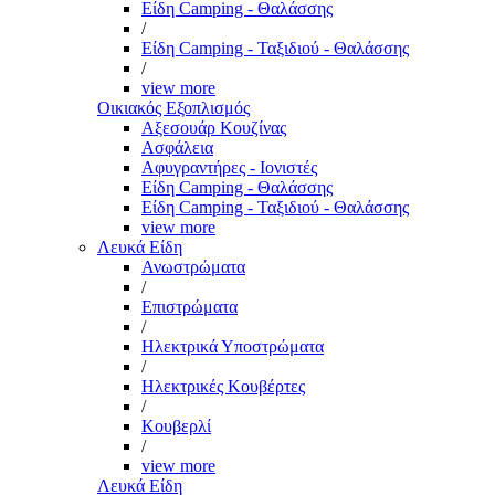
Είδη Camping - Θαλάσσης
/
Είδη Camping - Ταξιδιού - Θαλάσσης
/
view more
Οικιακός Εξοπλισμός
Αξεσουάρ Κουζίνας
Ασφάλεια
Αφυγραντήρες - Ιονιστές
Είδη Camping - Θαλάσσης
Είδη Camping - Ταξιδιού - Θαλάσσης
view more
Λευκά Είδη
Ανωστρώματα
/
Επιστρώματα
/
Ηλεκτρικά Υποστρώματα
/
Ηλεκτρικές Κουβέρτες
/
Κουβερλί
/
view more
Λευκά Είδη