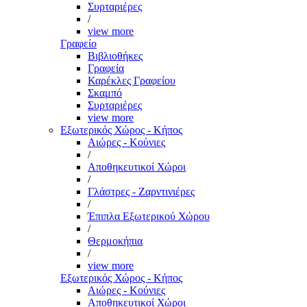
Συρταριέρες
/
view more
Γραφείο
Βιβλιοθήκες
Γραφεία
Καρέκλες Γραφείου
Σκαμπό
Συρταριέρες
view more
Εξωτερικός Χώρος - Κήπος
Αιώρες - Κούνιες
/
Αποθηκευτικοί Χώροι
/
Γλάστρες - Ζαρντινιέρες
/
Έπιπλα Εξωτερικού Χώρου
/
Θερμοκήπια
/
view more
Εξωτερικός Χώρος - Κήπος
Αιώρες - Κούνιες
Αποθηκευτικοί Χώροι