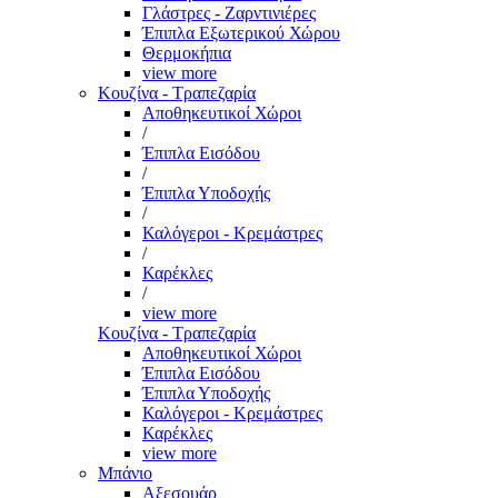
Γλάστρες - Ζαρντινιέρες
Έπιπλα Εξωτερικού Χώρου
Θερμοκήπια
view more
Κουζίνα - Τραπεζαρία
Αποθηκευτικοί Χώροι
/
Έπιπλα Εισόδου
/
Έπιπλα Υποδοχής
/
Καλόγεροι - Κρεμάστρες
/
Καρέκλες
/
view more
Κουζίνα - Τραπεζαρία
Αποθηκευτικοί Χώροι
Έπιπλα Εισόδου
Έπιπλα Υποδοχής
Καλόγεροι - Κρεμάστρες
Καρέκλες
view more
Μπάνιο
Αξεσουάρ