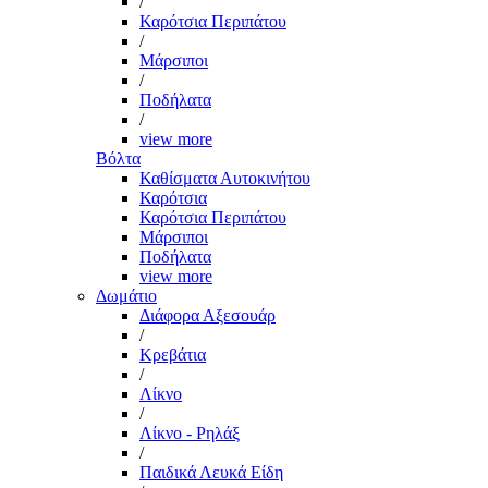
/
Καρότσια Περιπάτου
/
Μάρσιποι
/
Ποδήλατα
/
view more
Βόλτα
Καθίσματα Αυτοκινήτου
Καρότσια
Καρότσια Περιπάτου
Μάρσιποι
Ποδήλατα
view more
Δωμάτιο
Διάφορα Αξεσουάρ
/
Κρεβάτια
/
Λίκνο
/
Λίκνο - Ρηλάξ
/
Παιδικά Λευκά Είδη