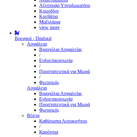
Αξεσουάρ Υπνοδωματίου
Κομοδίνο
Κρεβάτια
Μαξιλάρια
view more
Βρεφικά - Παιδικά
Ασφάλεια
Βραχιόλια Ασφαλείας
/
Ενδοεπικοινωνία
/
Προστατευτικά για Μωρά
/
Φωτισμός
Ασφάλεια
Βραχιόλια Ασφαλείας
Ενδοεπικοινωνία
Προστατευτικά για Μωρά
Φωτισμός
Βόλτα
Καθίσματα Αυτοκινήτου
/
Καρότσια