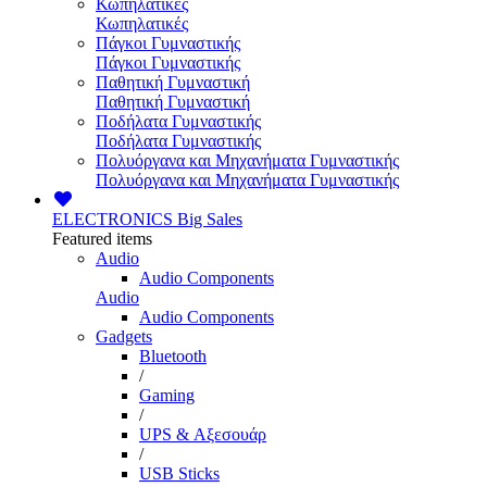
Κωπηλατικές
Κωπηλατικές
Πάγκοι Γυμναστικής
Πάγκοι Γυμναστικής
Παθητική Γυμναστική
Παθητική Γυμναστική
Ποδήλατα Γυμναστικής
Ποδήλατα Γυμναστικής
Πολυόργανα και Μηχανήματα Γυμναστικής
Πολυόργανα και Μηχανήματα Γυμναστικής
ELECTRONICS
Big Sales
Featured items
Audio
Audio Components
Audio
Audio Components
Gadgets
Bluetooth
/
Gaming
/
UPS & Αξεσουάρ
/
USB Sticks