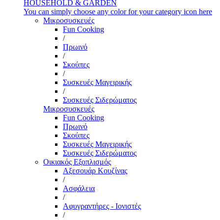
HOUSEHOLD & GARDEN
You can simply choose any color for your category icon here
Μικροσυσκευές
Fun Cooking
/
Πρωινό
/
Σκούπες
/
Συσκευές Μαγειρικής
/
Συσκευές Σιδερώματος
Μικροσυσκευές
Fun Cooking
Πρωινό
Σκούπες
Συσκευές Μαγειρικής
Συσκευές Σιδερώματος
Οικιακός Εξοπλισμός
Αξεσουάρ Κουζίνας
/
Ασφάλεια
/
Αφυγραντήρες - Ιονιστές
/