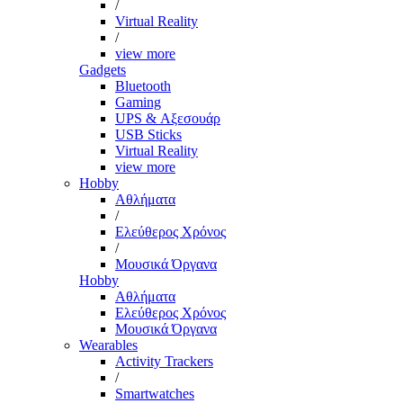
/
Virtual Reality
/
view more
Gadgets
Bluetooth
Gaming
UPS & Αξεσουάρ
USB Sticks
Virtual Reality
view more
Hobby
Αθλήματα
/
Ελεύθερος Χρόνος
/
Μουσικά Όργανα
Hobby
Αθλήματα
Ελεύθερος Χρόνος
Μουσικά Όργανα
Wearables
Activity Trackers
/
Smartwatches