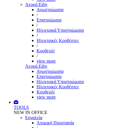
Λευκά Είδη
Ανωστρώματα
/
Επιστρώματα
/
Ηλεκτρικά Υποστρώματα
/
Ηλεκτρικές Κουβέρτες
/
Κουβερλί
/
view more
Λευκά Είδη
Ανωστρώματα
Επιστρώματα
Ηλεκτρικά Υποστρώματα
Ηλεκτρικές Κουβέρτες
Κουβερλί
view more
TOOLS
NEW IN OFFICE
Εργαλεία
Aτομική Προστασία
/