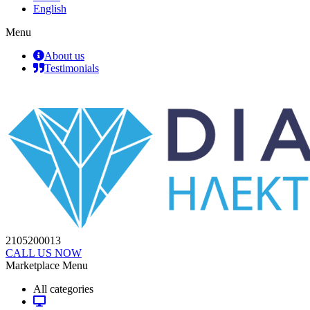
English
Menu
About us
Testimonials
2105200013
CALL US NOW
Marketplace Menu
All categories