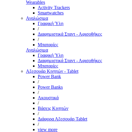
Wearables
Activity Trackers
Smartwatches
Αναλώσιμα
Γραφική Ύλη
/
Διαφημιστικά Σταντ - Αφισοθήκες
/
Μπαταρίες
Αναλώσιμα
Γραφική Ύλη
Διαφημιστικά Σταντ - Αφισοθήκες
Μπαταρίες
Αξεσουάρ Κινητών - Tablet
Power Bank
/
Power Banks
/
Ακουστικά
/
Βάσεις Κινητών
/
Διάφορα Αξεσουάρ Tablet
/
view more