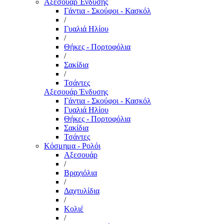
Αξεσουάρ Ένδυσης
Γάντια - Σκούφοι - Κασκόλ
/
Γυαλιά Ηλίου
/
Θήκες - Πορτοφόλια
/
Σακίδια
/
Τσάντες
Αξεσουάρ Ένδυσης
Γάντια - Σκούφοι - Κασκόλ
Γυαλιά Ηλίου
Θήκες - Πορτοφόλια
Σακίδια
Τσάντες
Κόσμημα - Ρολόι
Αξεσουάρ
/
Βραχιόλια
/
Δαχτυλίδια
/
Κολιέ
/