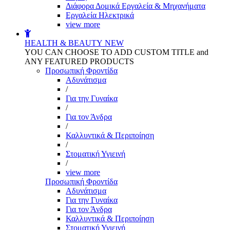
Διάφορα Δομικά Εργαλεία & Μηχανήματα
Εργαλεία Ηλεκτρικά
view more
HEALTH & BEAUTY
NEW
YOU CAN CHOOSE TO ADD CUSTOM TITLE and
ANY FEATURED PRODUCTS
Προσωπική Φροντίδα
Αδυνάτισμα
/
Για την Γυναίκα
/
Για τον Άνδρα
/
Καλλυντικά & Περιποίηση
/
Στοματική Υγιεινή
/
view more
Προσωπική Φροντίδα
Αδυνάτισμα
Για την Γυναίκα
Για τον Άνδρα
Καλλυντικά & Περιποίηση
Στοματική Υγιεινή