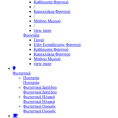
Καθίσματα Φαγητού
/
Καρεκλάκια Φαγητού
/
Μπάνιο Μωρού
/
view more
Φροντίδα
Γιογιό
Είδη Εκπαίδευσης Φαγητού
Καθίσματα Φαγητού
Καρεκλάκια Φαγητού
Μπάνιο Μωρού
view more
Φωτιστικά
Πορτατίφ
Πορτατίφ
Φωτιστικά Δαπέδου
Φωτιστικά Δαπέδου
Φωτιστικά Ηλιακά
Φωτιστικά Ηλιακά
Φωτιστικά Οροφής
Φωτιστικά Οροφής