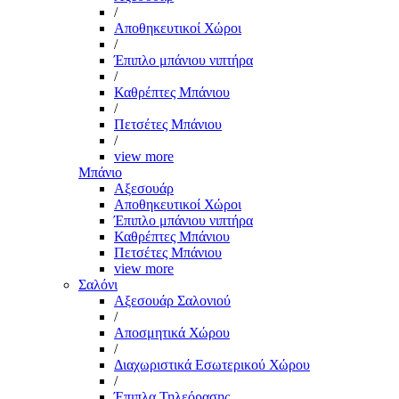
/
Αποθηκευτικοί Χώροι
/
Έπιπλο μπάνιου νιπτήρα
/
Καθρέπτες Μπάνιου
/
Πετσέτες Μπάνιου
/
view more
Μπάνιο
Αξεσουάρ
Αποθηκευτικοί Χώροι
Έπιπλο μπάνιου νιπτήρα
Καθρέπτες Μπάνιου
Πετσέτες Μπάνιου
view more
Σαλόνι
Αξεσουάρ Σαλονιού
/
Αποσμητικά Χώρου
/
Διαχωριστικά Εσωτερικού Χώρου
/
Έπιπλα Τηλεόρασης