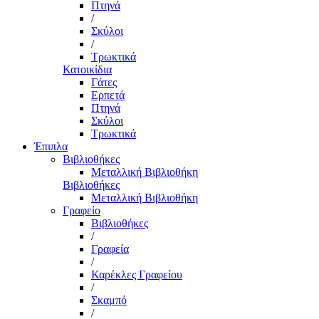
Πτηνά
/
Σκύλοι
/
Τρωκτικά
Κατοικίδια
Γάτες
Ερπετά
Πτηνά
Σκύλοι
Τρωκτικά
Έπιπλα
Βιβλιοθήκες
Μεταλλική Βιβλιοθήκη
Βιβλιοθήκες
Μεταλλική Βιβλιοθήκη
Γραφείο
Βιβλιοθήκες
/
Γραφεία
/
Καρέκλες Γραφείου
/
Σκαμπό
/