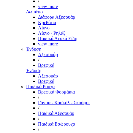
/
view more
Δωμάτιο
Διάφορα Αξεσουάρ
Κρεβάτια
Λίκνο
Λίκνο - Ρηλάξ
Παιδικά Λευκά Είδη
view more
Ένδυση
Αξεσουάρ
/
Βρεφικά
Ένδυση
Αξεσουάρ
Βρεφικά
Παιδικά Ρούχα
Βρεφικά Φορμάκια
/
Γάντια - Κασκόλ - Σκούφοι
/
Παιδικά Αξεσουάρ
/
Παιδικά Εσώρουχα
/