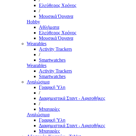
Ελεύθερος Χρόνος
/
Μουσικά Όργανα
Hobby
Αθλήματα
Ελεύθερος Χρόνος
Μουσικά Όργανα
Wearables
Activity Trackers
/
Smartwatches
Wearables
Activity Trackers
Smartwatches
Αναλώσιμα
Γραφική Ύλη
/
Διαφημιστικά Σταντ - Αφισοθήκες
/
Μπαταρίες
Αναλώσιμα
Γραφική Ύλη
Διαφημιστικά Σταντ - Αφισοθήκες
Μπαταρίες