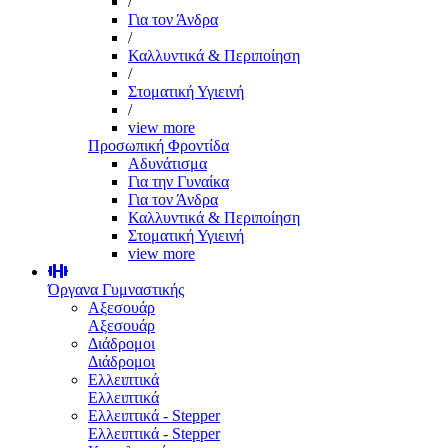
/
Για τον Άνδρα
/
Καλλυντικά & Περιποίηση
/
Στοματική Υγιεινή
/
view more
Προσωπική Φροντίδα
Αδυνάτισμα
Για την Γυναίκα
Για τον Άνδρα
Καλλυντικά & Περιποίηση
Στοματική Υγιεινή
view more
Όργανα Γυμναστικής
Αξεσουάρ
Αξεσουάρ
Διάδρομοι
Διάδρομοι
Ελλειπτικά
Ελλειπτικά
Ελλειπτικά - Stepper
Ελλειπτικά - Stepper