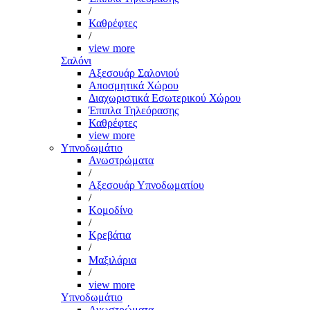
/
Καθρέφτες
/
view more
Σαλόνι
Αξεσουάρ Σαλονιού
Αποσμητικά Χώρου
Διαχωριστικά Εσωτερικού Χώρου
Έπιπλα Τηλεόρασης
Καθρέφτες
view more
Υπνοδωμάτιο
Ανωστρώματα
/
Αξεσουάρ Υπνοδωματίου
/
Κομοδίνο
/
Κρεβάτια
/
Μαξιλάρια
/
view more
Υπνοδωμάτιο
Ανωστρώματα