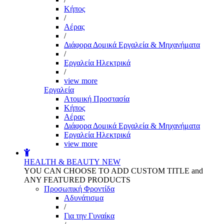
Kήπος
/
Αέρας
/
Διάφορα Δομικά Εργαλεία & Μηχανήματα
/
Εργαλεία Ηλεκτρικά
/
view more
Εργαλεία
Aτομική Προστασία
Kήπος
Αέρας
Διάφορα Δομικά Εργαλεία & Μηχανήματα
Εργαλεία Ηλεκτρικά
view more
HEALTH & BEAUTY
NEW
YOU CAN CHOOSE TO ADD CUSTOM TITLE and
ANY FEATURED PRODUCTS
Προσωπική Φροντίδα
Αδυνάτισμα
/
Για την Γυναίκα