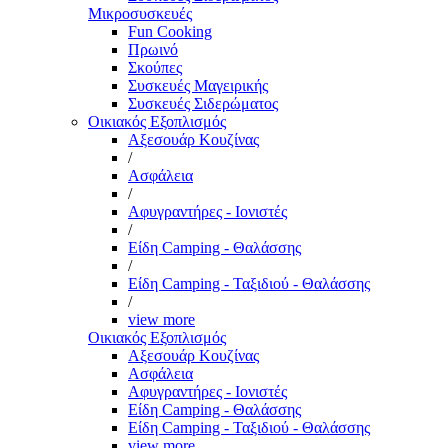
Μικροσυσκευές
Fun Cooking
Πρωινό
Σκούπες
Συσκευές Μαγειρικής
Συσκευές Σιδερώματος
Οικιακός Εξοπλισμός
Αξεσουάρ Κουζίνας
/
Ασφάλεια
/
Αφυγραντήρες - Ιονιστές
/
Είδη Camping - Θαλάσσης
/
Είδη Camping - Ταξιδιού - Θαλάσσης
/
view more
Οικιακός Εξοπλισμός
Αξεσουάρ Κουζίνας
Ασφάλεια
Αφυγραντήρες - Ιονιστές
Είδη Camping - Θαλάσσης
Είδη Camping - Ταξιδιού - Θαλάσσης
view more