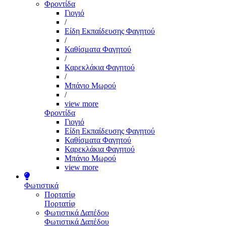
Φροντίδα
Γιογιό
/
Είδη Εκπαίδευσης Φαγητού
/
Καθίσματα Φαγητού
/
Καρεκλάκια Φαγητού
/
Μπάνιο Μωρού
/
view more
Φροντίδα
Γιογιό
Είδη Εκπαίδευσης Φαγητού
Καθίσματα Φαγητού
Καρεκλάκια Φαγητού
Μπάνιο Μωρού
view more
Φωτιστικά
Πορτατίφ
Πορτατίφ
Φωτιστικά Δαπέδου
Φωτιστικά Δαπέδου