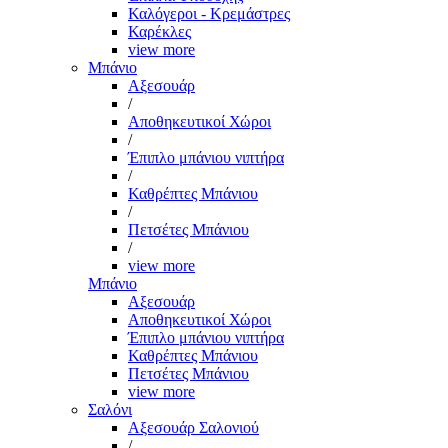
Καλόγεροι - Κρεμάστρες
Καρέκλες
view more
Μπάνιο
Αξεσουάρ
/
Αποθηκευτικοί Χώροι
/
Έπιπλο μπάνιου νιπτήρα
/
Καθρέπτες Μπάνιου
/
Πετσέτες Μπάνιου
/
view more
Μπάνιο
Αξεσουάρ
Αποθηκευτικοί Χώροι
Έπιπλο μπάνιου νιπτήρα
Καθρέπτες Μπάνιου
Πετσέτες Μπάνιου
view more
Σαλόνι
Αξεσουάρ Σαλονιού
/