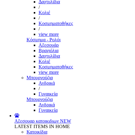
Δαχτυλίδια
/
Κολιέ
/
Κοσμηματοθήκες
/
view more
Κόσμημα - Ρολόι
Αξεσουάρ
Βραχιόλια
Δαχτυλίδια
Κολιέ
Κοσμηματοθήκες
view more
Μπουρνούζια
Ανδρικά
/
Γυναικεία
Μπουρνούζια
Ανδρικά
Γυναικεία
Αξεσουαρ κατοικιδιων
NEW
LATEST ITEMS IN HOME
Κατοικίδια