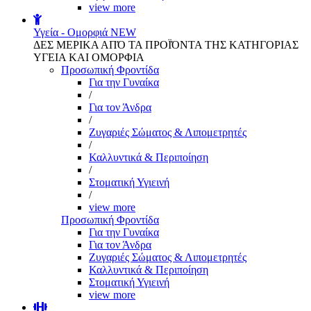
view more
Υγεία - Ομορφιά
NEW
ΔΕΣ ΜΕΡΙΚΑ ΑΠΌ ΤΑ ΠΡΟΪΌΝΤΑ ΤΗΣ ΚΑΤΗΓΟΡΙΑΣ
ΥΓΕΙΑ ΚΑΙ ΟΜΟΡΦΙΑ
Προσωπική Φροντίδα
Για την Γυναίκα
/
Για τον Άνδρα
/
Ζυγαριές Σώματος & Λιπομετρητές
/
Καλλυντικά & Περιποίηση
/
Στοματική Υγιεινή
/
view more
Προσωπική Φροντίδα
Για την Γυναίκα
Για τον Άνδρα
Ζυγαριές Σώματος & Λιπομετρητές
Καλλυντικά & Περιποίηση
Στοματική Υγιεινή
view more