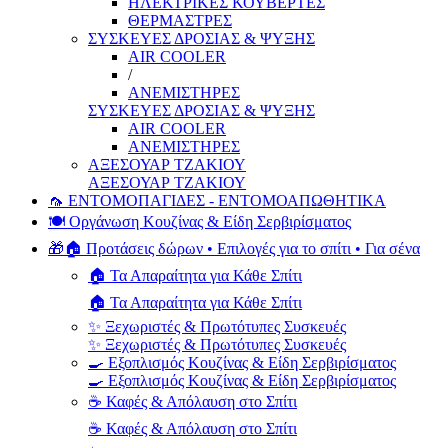
ΗΛΕΚΤΡΙΚΕΣ ΚΟΥΒΕΡΤΕΣ
ΘΕΡΜΑΣΤΡΕΣ
ΣΥΣΚΕΥΕΣ ΔΡΟΣΙΑΣ & ΨΥΞΗΣ
AIR COOLER
/
ΑΝΕΜΙΣΤΗΡΕΣ
ΣΥΣΚΕΥΕΣ ΔΡΟΣΙΑΣ & ΨΥΞΗΣ
AIR COOLER
ΑΝΕΜΙΣΤΗΡΕΣ
ΑΞΕΣΟΥΑΡ ΤΖΑΚΙΟΥ
ΑΞΕΣΟΥΑΡ ΤΖΑΚΙΟΥ
🦟 ΕΝΤΟΜΟΠΑΓΙΔΕΣ - ΕΝΤΟΜΟΑΠΩΘΗΤΙΚΑ
🍽️ Οργάνωση Κουζίνας & Είδη Σερβιρίσματος
🎁🏠 Προτάσεις δώρων • Επιλογές για το σπίτι • Για σένα
🏠 Τα Απαραίτητα για Κάθε Σπίτι
🏠 Τα Απαραίτητα για Κάθε Σπίτι
✨ Ξεχωριστές & Πρωτότυπες Συσκευές
✨ Ξεχωριστές & Πρωτότυπες Συσκευές
🍳 Εξοπλισμός Κουζίνας & Είδη Σερβιρίσματος
🍳 Εξοπλισμός Κουζίνας & Είδη Σερβιρίσματος
☕ Καφές & Απόλαυση στο Σπίτι
☕ Καφές & Απόλαυση στο Σπίτι