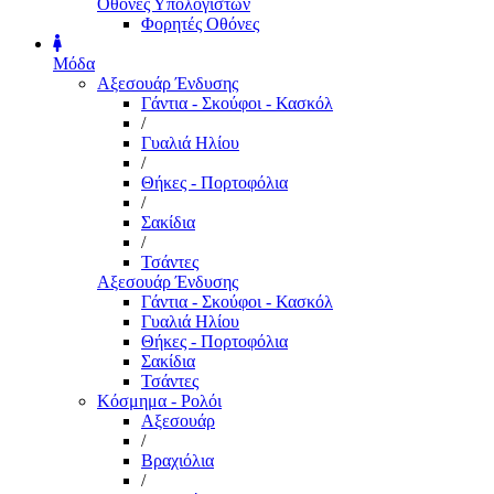
Οθόνες Υπολογιστών
Φορητές Οθόνες
Μόδα
Αξεσουάρ Ένδυσης
Γάντια - Σκούφοι - Κασκόλ
/
Γυαλιά Ηλίου
/
Θήκες - Πορτοφόλια
/
Σακίδια
/
Τσάντες
Αξεσουάρ Ένδυσης
Γάντια - Σκούφοι - Κασκόλ
Γυαλιά Ηλίου
Θήκες - Πορτοφόλια
Σακίδια
Τσάντες
Κόσμημα - Ρολόι
Αξεσουάρ
/
Βραχιόλια
/