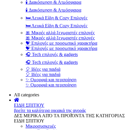
🕯️ Διακόσμηση & Ατμόσφαιρα
🕯️ Διακόσμηση & Ατμόσφαιρα
🛏️ Λευκά Είδη & Cozy Επιλογές
🛏️ Λευκά Είδη & Cozy Επιλογές
🎀 Μικρές αλλά ξεχωριστές επιλογές
🎀 Μικρές αλλά ξεχωριστές επιλογές
💝 Επιλογές με προσωπικό χαρακτήρα
💝 Επιλογές με προσωπικό χαρακτήρα
🎧 Tech επιλογές & gadgets
🎧 Tech επιλογές & gadgets
🎈 Ιδέες για παιδιά
🎈 Ιδέες για παιδιά
✨ Ομορφιά και περιποίηση
✨ Ομορφιά και περιποίηση
All categories
ΕΙΔΗ ΣΠΙΤΙΟΥ
βρείτε τα καλύτερα οικιακά της αγοράς
ΔΕΣ ΜΕΡΙΚΑ ΑΠΌ ΤΑ ΠΡΟΪΌΝΤΑ ΤΗΣ ΚΑΤΗΓΟΡΙΑΣ
ΕΙΔΗ ΣΠΙΤΙΟΥ
Μικροσυσκευές