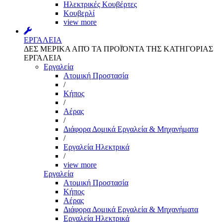
Ηλεκτρικές Κουβέρτες
Κουβερλί
view more
ΕΡΓΑΛΕΙΑ
ΔΕΣ ΜΕΡΙΚΑ ΑΠΌ ΤΑ ΠΡΟΪΌΝΤΑ ΤΗΣ ΚΑΤΗΓΟΡΙΑΣ
ΕΡΓΑΛΕΙΑ
Εργαλεία
Aτομική Προστασία
/
Kήπος
/
Αέρας
/
Διάφορα Δομικά Εργαλεία & Μηχανήματα
/
Εργαλεία Ηλεκτρικά
/
view more
Εργαλεία
Aτομική Προστασία
Kήπος
Αέρας
Διάφορα Δομικά Εργαλεία & Μηχανήματα
Εργαλεία Ηλεκτρικά