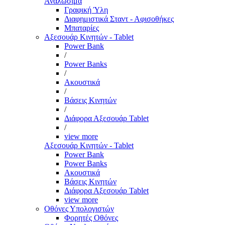
Αναλώσιμα
Γραφική Ύλη
Διαφημιστικά Σταντ - Αφισοθήκες
Μπαταρίες
Αξεσουάρ Κινητών - Tablet
Power Bank
/
Power Banks
/
Ακουστικά
/
Βάσεις Κινητών
/
Διάφορα Αξεσουάρ Tablet
/
view more
Αξεσουάρ Κινητών - Tablet
Power Bank
Power Banks
Ακουστικά
Βάσεις Κινητών
Διάφορα Αξεσουάρ Tablet
view more
Οθόνες Υπολογιστών
Φορητές Οθόνες