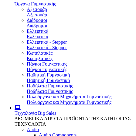
Όργανα Γυμναστικής
Αξεσουάρ
Αξεσουάρ
Διάδρομοι
Διάδρομοι
Ελλειπτικά
Ελλειπτικά
Ελλειπτικά - Stepper
Ελλειπτικά - Stepper
Κωπηλατικές
Κωπηλατικές
Πάγκοι Γυμναστικής
Πάγκοι Γυμναστικής
Παθητική Γυμναστική
Παθητική Γυμναστική
Ποδήλατα Γυμναστικής
Ποδήλατα Γυμναστικής
Πολυόργανα και Μηχανήματα Γυμναστικής
Πολυόργανα και Μηχανήματα Γυμναστικής
Τεχνολογία
Big Sales
ΔΕΣ ΜΕΡΙΚΑ ΑΠΌ ΤΑ ΠΡΟΪΌΝΤΑ ΤΗΣ ΚΑΤΗΓΟΡΙΑΣ
ΤΕΧΝΟΛΟΓΙΑ
Audio
Audio Components