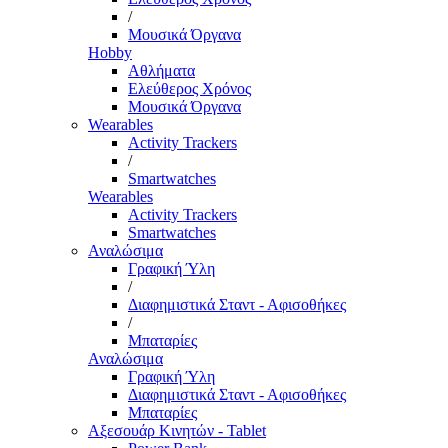
/
Μουσικά Όργανα
Hobby
Αθλήματα
Ελεύθερος Χρόνος
Μουσικά Όργανα
Wearables
Activity Trackers
/
Smartwatches
Wearables
Activity Trackers
Smartwatches
Αναλώσιμα
Γραφική Ύλη
/
Διαφημιστικά Σταντ - Αφισοθήκες
/
Μπαταρίες
Αναλώσιμα
Γραφική Ύλη
Διαφημιστικά Σταντ - Αφισοθήκες
Μπαταρίες
Αξεσουάρ Κινητών - Tablet