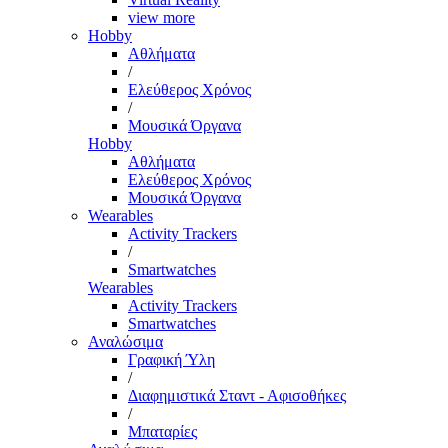
view more
Hobby
Αθλήματα
/
Ελεύθερος Χρόνος
/
Μουσικά Όργανα
Hobby
Αθλήματα
Ελεύθερος Χρόνος
Μουσικά Όργανα
Wearables
Activity Trackers
/
Smartwatches
Wearables
Activity Trackers
Smartwatches
Αναλώσιμα
Γραφική Ύλη
/
Διαφημιστικά Σταντ - Αφισοθήκες
/
Μπαταρίες