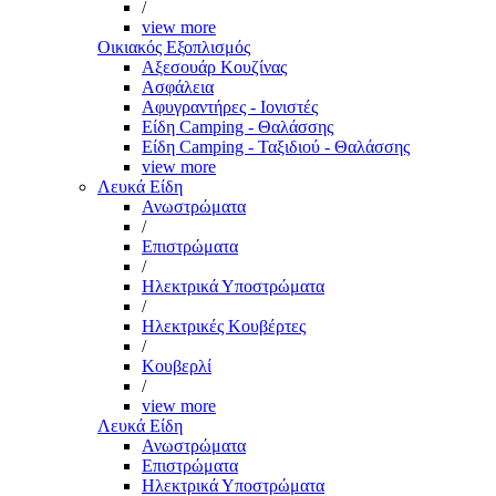
/
view more
Οικιακός Εξοπλισμός
Αξεσουάρ Κουζίνας
Ασφάλεια
Αφυγραντήρες - Ιονιστές
Είδη Camping - Θαλάσσης
Είδη Camping - Ταξιδιού - Θαλάσσης
view more
Λευκά Είδη
Ανωστρώματα
/
Επιστρώματα
/
Ηλεκτρικά Υποστρώματα
/
Ηλεκτρικές Κουβέρτες
/
Κουβερλί
/
view more
Λευκά Είδη
Ανωστρώματα
Επιστρώματα
Ηλεκτρικά Υποστρώματα