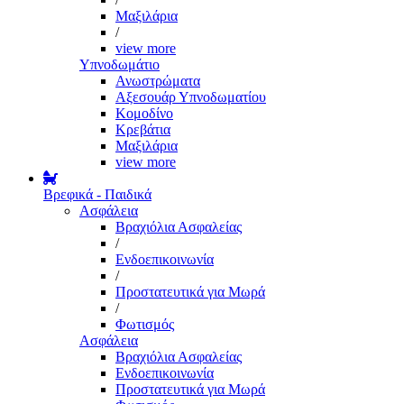
Μαξιλάρια
/
view more
Υπνοδωμάτιο
Ανωστρώματα
Αξεσουάρ Υπνοδωματίου
Κομοδίνο
Κρεβάτια
Μαξιλάρια
view more
Βρεφικά - Παιδικά
Ασφάλεια
Βραχιόλια Ασφαλείας
/
Ενδοεπικοινωνία
/
Προστατευτικά για Μωρά
/
Φωτισμός
Ασφάλεια
Βραχιόλια Ασφαλείας
Ενδοεπικοινωνία
Προστατευτικά για Μωρά