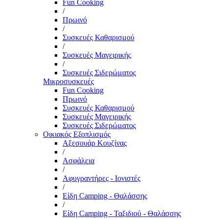
Fun Cooking
/
Πρωινό
/
Συσκευές Καθαρισμού
/
Συσκευές Μαγειρικής
/
Συσκευές Σιδερώματος
Μικροσυσκευές
Fun Cooking
Πρωινό
Συσκευές Καθαρισμού
Συσκευές Μαγειρικής
Συσκευές Σιδερώματος
Οικιακός Εξοπλισμός
Αξεσουάρ Κουζίνας
/
Ασφάλεια
/
Αφυγραντήρες - Ιονιστές
/
Είδη Camping - Θαλάσσης
/
Είδη Camping - Ταξιδιού - Θαλάσσης