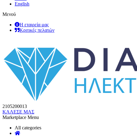
English
Μενού
Η εταιρεία μας
Κριτικές πελατών
2105200013
ΚΑΛΕΣΕ ΜΑΣ
Marketplace Menu
All categories