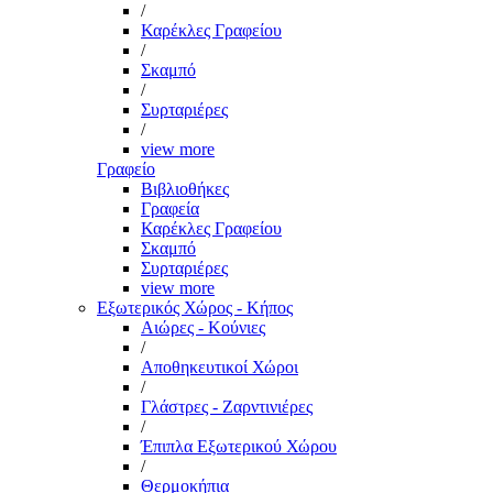
/
Καρέκλες Γραφείου
/
Σκαμπό
/
Συρταριέρες
/
view more
Γραφείο
Βιβλιοθήκες
Γραφεία
Καρέκλες Γραφείου
Σκαμπό
Συρταριέρες
view more
Εξωτερικός Χώρος - Κήπος
Αιώρες - Κούνιες
/
Αποθηκευτικοί Χώροι
/
Γλάστρες - Ζαρντινιέρες
/
Έπιπλα Εξωτερικού Χώρου
/
Θερμοκήπια