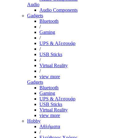
Audio
Audio Components
Gadgets
Bluetooth
/
Gaming
/
UPS & Αξεσουάρ
/
USB Sticks
/
Virtual Reality
/
view more
Gadgets
Bluetooth
Gaming
UPS & Αξεσουάρ
USB Sticks
Virtual Reality
view more
Hobby
Αθλήματα
/
Ελεύθερος Χρόνος