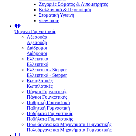
Ζυγαριές Σώματος & Λιπομετρητές
Καλλυντικά & Περιποίηση
Στοματική Υγιεινή
view more
Όργανα Γυμναστικής
Αξεσουάρ
Αξεσουάρ
Διάδρομοι
Διάδρομοι
Ελλειπτικά
Ελλειπτικά
Ελλειπτικά - Stepper
Ελλειπτικά - Stepper
Κωπηλατικές
Κωπηλατικές
Πάγκοι Γυμναστικής
Πάγκοι Γυμναστικής
Παθητική Γυμναστική
Παθητική Γυμναστική
Ποδήλατα Γυμναστικής
Ποδήλατα Γυμναστικής
Πολυόργανα και Μηχανήματα Γυμναστικής
Πολυόργανα και Μηχανήματα Γυμναστικής