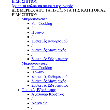
ΕΙΔΗ ΣΠΙΤΙΟΥ
βρείτε τα καλύτερα οικιακά της αγοράς
ΔΕΣ ΜΕΡΙΚΑ ΑΠΌ ΤΑ ΠΡΟΪΌΝΤΑ ΤΗΣ ΚΑΤΗΓΟΡΙΑΣ
ΕΙΔΗ ΣΠΙΤΙΟΥ
Μικροσυσκευές
Fun Cooking
/
Πρωινό
/
Συσκευές Καθαρισμού
/
Συσκευές Μαγειρικής
/
Συσκευές Σιδερώματος
Μικροσυσκευές
Fun Cooking
Πρωινό
Συσκευές Καθαρισμού
Συσκευές Μαγειρικής
Συσκευές Σιδερώματος
Οικιακός Εξοπλισμός
Αξεσουάρ Κουζίνας
/
Ασφάλεια
/