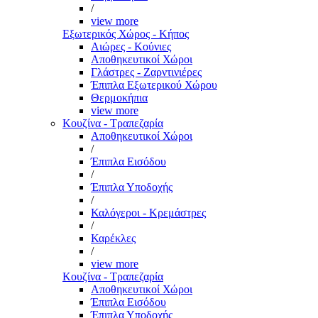
/
view more
Εξωτερικός Χώρος - Κήπος
Αιώρες - Κούνιες
Αποθηκευτικοί Χώροι
Γλάστρες - Ζαρντινιέρες
Έπιπλα Εξωτερικού Χώρου
Θερμοκήπια
view more
Κουζίνα - Τραπεζαρία
Αποθηκευτικοί Χώροι
/
Έπιπλα Εισόδου
/
Έπιπλα Υποδοχής
/
Καλόγεροι - Κρεμάστρες
/
Καρέκλες
/
view more
Κουζίνα - Τραπεζαρία
Αποθηκευτικοί Χώροι
Έπιπλα Εισόδου
Έπιπλα Υποδοχής