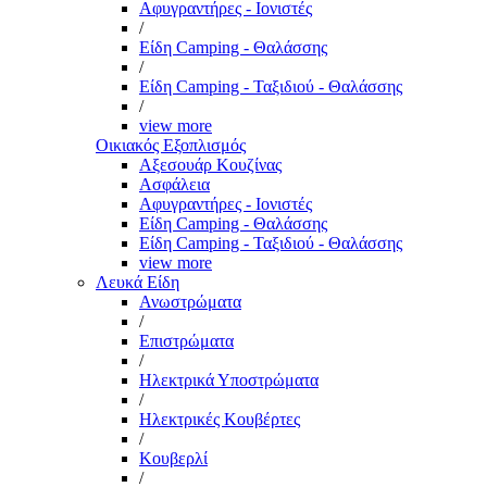
Αφυγραντήρες - Ιονιστές
/
Είδη Camping - Θαλάσσης
/
Είδη Camping - Ταξιδιού - Θαλάσσης
/
view more
Οικιακός Εξοπλισμός
Αξεσουάρ Κουζίνας
Ασφάλεια
Αφυγραντήρες - Ιονιστές
Είδη Camping - Θαλάσσης
Είδη Camping - Ταξιδιού - Θαλάσσης
view more
Λευκά Είδη
Ανωστρώματα
/
Επιστρώματα
/
Ηλεκτρικά Υποστρώματα
/
Ηλεκτρικές Κουβέρτες
/
Κουβερλί
/