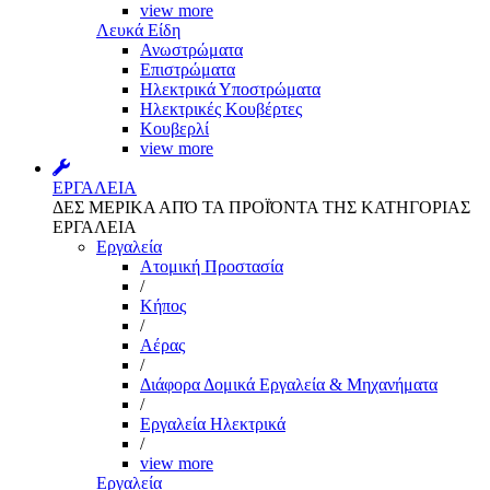
view more
Λευκά Είδη
Ανωστρώματα
Επιστρώματα
Ηλεκτρικά Υποστρώματα
Ηλεκτρικές Κουβέρτες
Κουβερλί
view more
ΕΡΓΑΛΕΙΑ
ΔΕΣ ΜΕΡΙΚΑ ΑΠΌ ΤΑ ΠΡΟΪΌΝΤΑ ΤΗΣ ΚΑΤΗΓΟΡΙΑΣ
ΕΡΓΑΛΕΙΑ
Εργαλεία
Aτομική Προστασία
/
Kήπος
/
Αέρας
/
Διάφορα Δομικά Εργαλεία & Μηχανήματα
/
Εργαλεία Ηλεκτρικά
/
view more
Εργαλεία