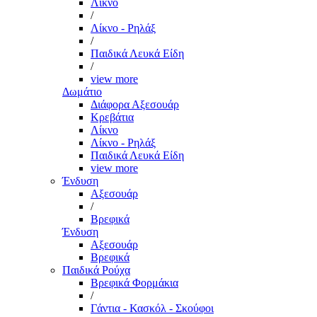
Λίκνο
/
Λίκνο - Ρηλάξ
/
Παιδικά Λευκά Είδη
/
view more
Δωμάτιο
Διάφορα Αξεσουάρ
Κρεβάτια
Λίκνο
Λίκνο - Ρηλάξ
Παιδικά Λευκά Είδη
view more
Ένδυση
Αξεσουάρ
/
Βρεφικά
Ένδυση
Αξεσουάρ
Βρεφικά
Παιδικά Ρούχα
Βρεφικά Φορμάκια
/
Γάντια - Κασκόλ - Σκούφοι