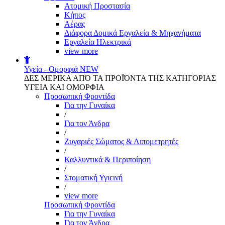
Aτομική Προστασία
Kήπος
Αέρας
Διάφορα Δομικά Εργαλεία & Μηχανήματα
Εργαλεία Ηλεκτρικά
view more
Υγεία - Ομορφιά
NEW
ΔΕΣ ΜΕΡΙΚΑ ΑΠΌ ΤΑ ΠΡΟΪΌΝΤΑ ΤΗΣ ΚΑΤΗΓΟΡΙΑΣ
ΥΓΕΙΑ ΚΑΙ ΟΜΟΡΦΙΑ
Προσωπική Φροντίδα
Για την Γυναίκα
/
Για τον Άνδρα
/
Ζυγαριές Σώματος & Λιπομετρητές
/
Καλλυντικά & Περιποίηση
/
Στοματική Υγιεινή
/
view more
Προσωπική Φροντίδα
Για την Γυναίκα
Για τον Άνδρα