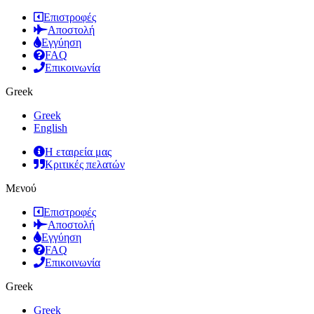
Επιστροφές
Αποστολή
Εγγύηση
FAQ
Επικοινωνία
Greek
Greek
English
Η εταιρεία μας
Κριτικές πελατών
Μενού
Επιστροφές
Αποστολή
Εγγύηση
FAQ
Επικοινωνία
Greek
Greek