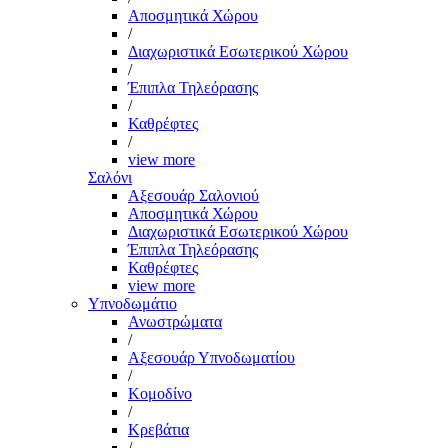
Αποσμητικά Χώρου
/
Διαχωριστικά Εσωτερικού Χώρου
/
Έπιπλα Τηλεόρασης
/
Καθρέφτες
/
view more
Σαλόνι
Αξεσουάρ Σαλονιού
Αποσμητικά Χώρου
Διαχωριστικά Εσωτερικού Χώρου
Έπιπλα Τηλεόρασης
Καθρέφτες
view more
Υπνοδωμάτιο
Ανωστρώματα
/
Αξεσουάρ Υπνοδωματίου
/
Κομοδίνο
/
Κρεβάτια
/