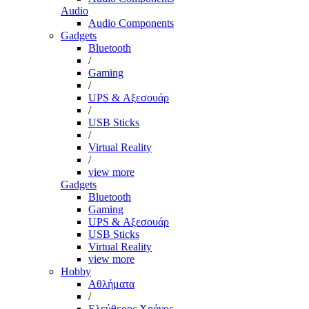
Audio
Audio Components
Gadgets
Bluetooth
/
Gaming
/
UPS & Αξεσουάρ
/
USB Sticks
/
Virtual Reality
/
view more
Gadgets
Bluetooth
Gaming
UPS & Αξεσουάρ
USB Sticks
Virtual Reality
view more
Hobby
Αθλήματα
/
Ελεύθερος Χρόνος