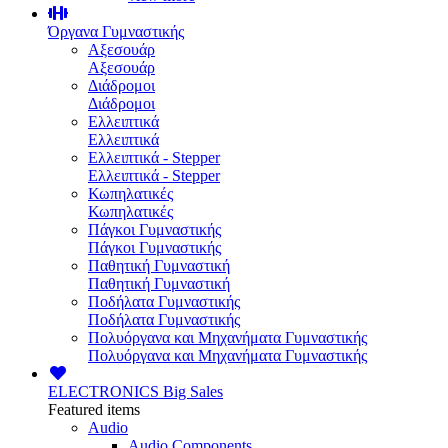
Όργανα Γυμναστικής
Αξεσουάρ
Αξεσουάρ
Διάδρομοι
Διάδρομοι
Ελλειπτικά
Ελλειπτικά
Ελλειπτικά - Stepper
Ελλειπτικά - Stepper
Κωπηλατικές
Κωπηλατικές
Πάγκοι Γυμναστικής
Πάγκοι Γυμναστικής
Παθητική Γυμναστική
Παθητική Γυμναστική
Ποδήλατα Γυμναστικής
Ποδήλατα Γυμναστικής
Πολυόργανα και Μηχανήματα Γυμναστικής
Πολυόργανα και Μηχανήματα Γυμναστικής
ELECTRONICS
Big Sales
Featured items
Audio
Audio Components