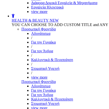
Διάφορα Δομικά Εργαλεία & Μηχανήματα
Εργαλεία Ηλεκτρικά
view more
HEALTH & BEAUTY
NEW
YOU CAN CHOOSE TO ADD CUSTOM TITLE and AN
Προσωπική Φροντίδα
Αδυνάτισμα
/
Για την Γυναίκα
/
Για τον Άνδρα
/
Καλλυντικά & Περιποίηση
/
Στοματική Υγιεινή
/
view more
Προσωπική Φροντίδα
Αδυνάτισμα
Για την Γυναίκα
Για τον Άνδρα
Καλλυντικά & Περιποίηση
Στοματική Υγιεινή
view more