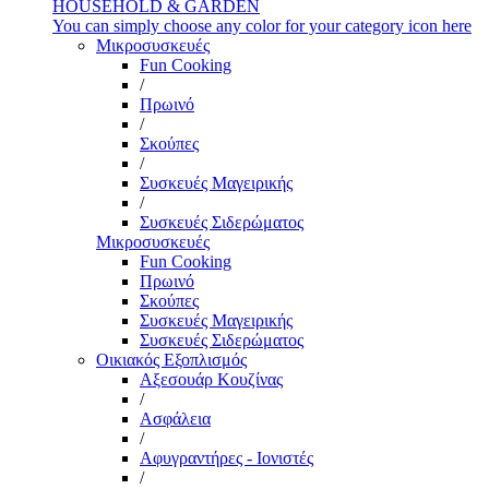
HOUSEHOLD & GARDEN
You can simply choose any color for your category icon here
Μικροσυσκευές
Fun Cooking
/
Πρωινό
/
Σκούπες
/
Συσκευές Μαγειρικής
/
Συσκευές Σιδερώματος
Μικροσυσκευές
Fun Cooking
Πρωινό
Σκούπες
Συσκευές Μαγειρικής
Συσκευές Σιδερώματος
Οικιακός Εξοπλισμός
Αξεσουάρ Κουζίνας
/
Ασφάλεια
/
Αφυγραντήρες - Ιονιστές
/