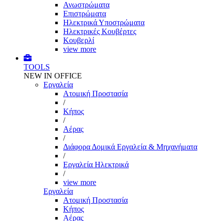
Ανωστρώματα
Επιστρώματα
Ηλεκτρικά Υποστρώματα
Ηλεκτρικές Κουβέρτες
Κουβερλί
view more
TOOLS
NEW IN OFFICE
Εργαλεία
Aτομική Προστασία
/
Kήπος
/
Αέρας
/
Διάφορα Δομικά Εργαλεία & Μηχανήματα
/
Εργαλεία Ηλεκτρικά
/
view more
Εργαλεία
Aτομική Προστασία
Kήπος
Αέρας