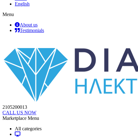
English
Menu
About us
Testimonials
2105200013
CALL US NOW
Marketplace Menu
All categories