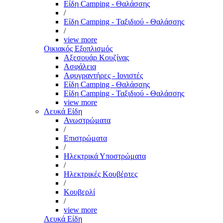
Είδη Camping - Θαλάσσης
/
Είδη Camping - Ταξιδιού - Θαλάσσης
/
view more
Οικιακός Εξοπλισμός
Αξεσουάρ Κουζίνας
Ασφάλεια
Αφυγραντήρες - Ιονιστές
Είδη Camping - Θαλάσσης
Είδη Camping - Ταξιδιού - Θαλάσσης
view more
Λευκά Είδη
Ανωστρώματα
/
Επιστρώματα
/
Ηλεκτρικά Υποστρώματα
/
Ηλεκτρικές Κουβέρτες
/
Κουβερλί
/
view more
Λευκά Είδη