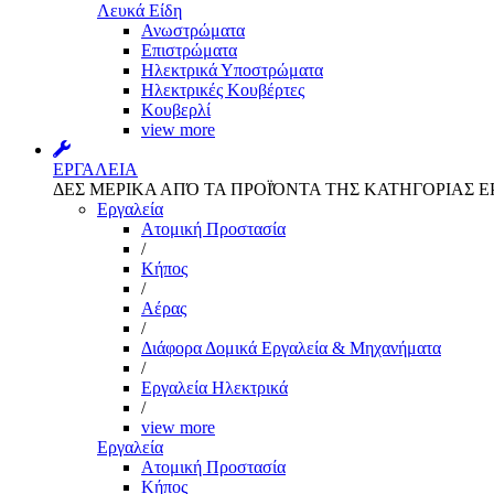
Λευκά Είδη
Ανωστρώματα
Επιστρώματα
Ηλεκτρικά Υποστρώματα
Ηλεκτρικές Κουβέρτες
Κουβερλί
view more
ΕΡΓΑΛΕΙΑ
ΔΕΣ ΜΕΡΙΚΑ ΑΠΌ ΤΑ ΠΡΟΪΌΝΤΑ ΤΗΣ ΚΑΤΗΓΟΡΙΑΣ Ε
Εργαλεία
Aτομική Προστασία
/
Kήπος
/
Αέρας
/
Διάφορα Δομικά Εργαλεία & Μηχανήματα
/
Εργαλεία Ηλεκτρικά
/
view more
Εργαλεία
Aτομική Προστασία
Kήπος