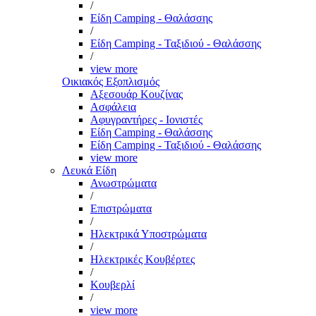
/
Είδη Camping - Θαλάσσης
/
Είδη Camping - Ταξιδιού - Θαλάσσης
/
view more
Οικιακός Εξοπλισμός
Αξεσουάρ Κουζίνας
Ασφάλεια
Αφυγραντήρες - Ιονιστές
Είδη Camping - Θαλάσσης
Είδη Camping - Ταξιδιού - Θαλάσσης
view more
Λευκά Είδη
Ανωστρώματα
/
Επιστρώματα
/
Ηλεκτρικά Υποστρώματα
/
Ηλεκτρικές Κουβέρτες
/
Κουβερλί
/
view more