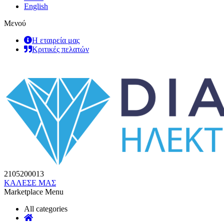
English
Μενού
Η εταιρεία μας
Κριτικές πελατών
2105200013
ΚΑΛΕΣΕ ΜΑΣ
Marketplace Menu
All categories