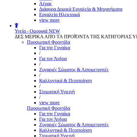
Αέρας
Διάφορα Δομικά Εργαλεία & Μηχανήματα
Εργαλεία Ηλεκτρικά
view more
Υγεία - Ομορφιά
NEW
ΔΕΣ ΜΕΡΙΚΑ ΑΠΌ ΤΑ ΠΡΟΪΌΝΤΑ ΤΗΣ ΚΑΤΗΓΟΡΙΑΣ Υ
Προσωπική Φροντίδα
Για την Γυναίκα
/
Για τον Άνδρα
/
Ζυγαριές Σώματος & Λιπομετρητές
/
Καλλυντικά & Περιποίηση
/
Στοματική Υγιεινή
/
view more
Προσωπική Φροντίδα
Για την Γυναίκα
Για τον Άνδρα
Ζυγαριές Σώματος & Λιπομετρητές
Καλλυντικά & Περιποίηση
Στοματική Υγιεινή