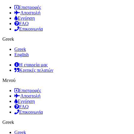
Επιστροφές
Αποστολή
Εγγύηση
FAQ
Επικοινωνία
Greek
Greek
English
Η εταιρεία μας
Κριτικές πελατών
Μενού
Επιστροφές
Αποστολή
Εγγύηση
FAQ
Επικοινωνία
Greek
Greek