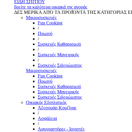
ΕΙΔΗ ΣΠΙΤΙΟΥ
βρείτε τα καλύτερα οικιακά της αγοράς
ΔΕΣ ΜΕΡΙΚΑ ΑΠΌ ΤΑ ΠΡΟΪΌΝΤΑ ΤΗΣ ΚΑΤΗΓΟΡΙΑΣ Ε
Μικροσυσκευές
Fun Cooking
/
Πρωινό
/
Συσκευές Καθαρισμού
/
Συσκευές Μαγειρικής
/
Συσκευές Σιδερώματος
Μικροσυσκευές
Fun Cooking
Πρωινό
Συσκευές Καθαρισμού
Συσκευές Μαγειρικής
Συσκευές Σιδερώματος
Οικιακός Εξοπλισμός
Αξεσουάρ Κουζίνας
/
Ασφάλεια
/
Αφυγραντήρες - Ιονιστές