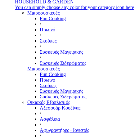
HOUSEHOLD & GARDEN
You can simply choose any color for your category icon here
Μικροσυσκευές
Fun Cooking
/
Πρωινό
/
Σκούπες
/
Συσκευές Μαγειρικής
/
Συσκευές Σιδερώματος
Μικροσυσκευές
Fun Cooking
Πρωινό
Σκούπες
Συσκευές Μαγειρικής
Συσκευές Σιδερώματος
Οικιακός Εξοπλισμός
Αξεσουάρ Κουζίνας
/
Ασφάλεια
/
Αφυγραντήρες - Ιονιστές
/