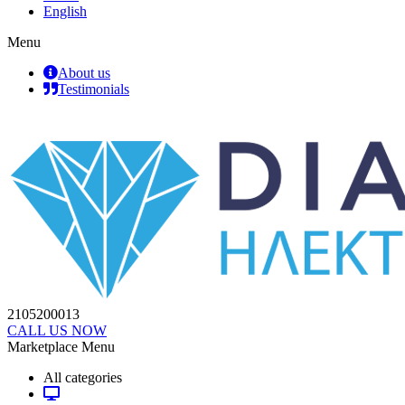
English
Menu
About us
Testimonials
2105200013
CALL US NOW
Marketplace Menu
All categories