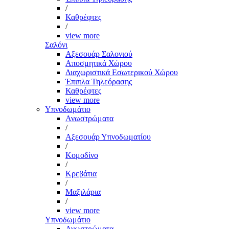
/
Καθρέφτες
/
view more
Σαλόνι
Αξεσουάρ Σαλονιού
Αποσμητικά Χώρου
Διαχωριστικά Εσωτερικού Χώρου
Έπιπλα Τηλεόρασης
Καθρέφτες
view more
Υπνοδωμάτιο
Ανωστρώματα
/
Αξεσουάρ Υπνοδωματίου
/
Κομοδίνο
/
Κρεβάτια
/
Μαξιλάρια
/
view more
Υπνοδωμάτιο
Ανωστρώματα