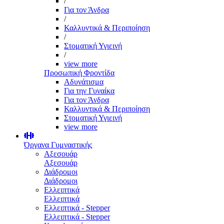
/
Για τον Άνδρα
/
Καλλυντικά & Περιποίηση
/
Στοματική Υγιεινή
/
view more
Προσωπική Φροντίδα
Αδυνάτισμα
Για την Γυναίκα
Για τον Άνδρα
Καλλυντικά & Περιποίηση
Στοματική Υγιεινή
view more
Όργανα Γυμναστικής
Αξεσουάρ
Αξεσουάρ
Διάδρομοι
Διάδρομοι
Ελλειπτικά
Ελλειπτικά
Ελλειπτικά - Stepper
Ελλειπτικά - Stepper