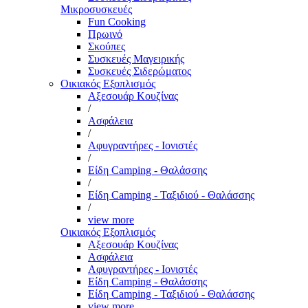
Μικροσυσκευές
Fun Cooking
Πρωινό
Σκούπες
Συσκευές Μαγειρικής
Συσκευές Σιδερώματος
Οικιακός Εξοπλισμός
Αξεσουάρ Κουζίνας
/
Ασφάλεια
/
Αφυγραντήρες - Ιονιστές
/
Είδη Camping - Θαλάσσης
/
Είδη Camping - Ταξιδιού - Θαλάσσης
/
view more
Οικιακός Εξοπλισμός
Αξεσουάρ Κουζίνας
Ασφάλεια
Αφυγραντήρες - Ιονιστές
Είδη Camping - Θαλάσσης
Είδη Camping - Ταξιδιού - Θαλάσσης
view more