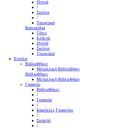
Πτηνά
/
Σκύλοι
/
Τρωκτικά
Κατοικίδια
Γάτες
Ερπετά
Πτηνά
Σκύλοι
Τρωκτικά
Έπιπλα
Βιβλιοθήκες
Μεταλλική Βιβλιοθήκη
Βιβλιοθήκες
Μεταλλική Βιβλιοθήκη
Γραφείο
Βιβλιοθήκες
/
Γραφεία
/
Καρέκλες Γραφείου
/
Σκαμπό
/