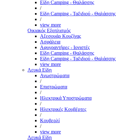
Είδη Camping - Θαλάσσης
/
Είδη Camping - Ταξιδιού - Θαλάσσης
/
view more
Οικιακός Εξοπλισμός
Αξεσουάρ Κουζίνας
Ασφάλεια
Αφυγραντήρες - Ιονιστές
Είδη Camping - Θαλάσσης
Είδη Camping - Ταξιδιού - Θαλάσσης
view more
Λευκά Είδη
Ανωστρώματα
/
Επιστρώματα
/
Ηλεκτρικά Υποστρώματα
/
Ηλεκτρικές Κουβέρτες
/
Κουβερλί
/
view more
Λευκά Είδη