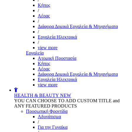
Kήπος
/
Αέρας
/
Διάφορα Δομικά Εργαλεία & Μηχανήματα
/
Εργαλεία Ηλεκτρικά
/
view more
Εργαλεία
Aτομική Προστασία
Kήπος
Αέρας
Διάφορα Δομικά Εργαλεία & Μηχανήματα
Εργαλεία Ηλεκτρικά
view more
HEALTH & BEAUTY
NEW
YOU CAN CHOOSE TO ADD CUSTOM TITLE and
ANY FEATURED PRODUCTS
Προσωπική Φροντίδα
Αδυνάτισμα
/
Για την Γυναίκα