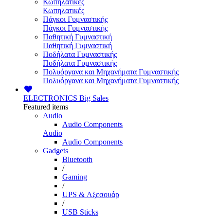
Κωπηλατικές
Κωπηλατικές
Πάγκοι Γυμναστικής
Πάγκοι Γυμναστικής
Παθητική Γυμναστική
Παθητική Γυμναστική
Ποδήλατα Γυμναστικής
Ποδήλατα Γυμναστικής
Πολυόργανα και Μηχανήματα Γυμναστικής
Πολυόργανα και Μηχανήματα Γυμναστικής
ELECTRONICS
Big Sales
Featured items
Audio
Audio Components
Audio
Audio Components
Gadgets
Bluetooth
/
Gaming
/
UPS & Αξεσουάρ
/
USB Sticks