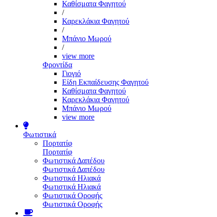
Καθίσματα Φαγητού
/
Καρεκλάκια Φαγητού
/
Μπάνιο Μωρού
/
view more
Φροντίδα
Γιογιό
Είδη Εκπαίδευσης Φαγητού
Καθίσματα Φαγητού
Καρεκλάκια Φαγητού
Μπάνιο Μωρού
view more
Φωτιστικά
Πορτατίφ
Πορτατίφ
Φωτιστικά Δαπέδου
Φωτιστικά Δαπέδου
Φωτιστικά Ηλιακά
Φωτιστικά Ηλιακά
Φωτιστικά Οροφής
Φωτιστικά Οροφής