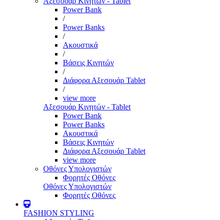
Αξεσουάρ Κινητών - Tablet
Power Bank
/
Power Banks
/
Ακουστικά
/
Βάσεις Κινητών
/
Διάφορα Αξεσουάρ Tablet
/
view more
Αξεσουάρ Κινητών - Tablet
Power Bank
Power Banks
Ακουστικά
Βάσεις Κινητών
Διάφορα Αξεσουάρ Tablet
view more
Οθόνες Υπολογιστών
Φορητές Οθόνες
Οθόνες Υπολογιστών
Φορητές Οθόνες
FASHION STYLING