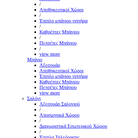
/
Αποθηκευτικοί Χώροι
/
Έπιπλο μπάνιου νιπτήρα
/
Καθρέπτες Μπάνιου
/
Πετσέτες Μπάνιου
/
view more
Μπάνιο
Αξεσουάρ
Αποθηκευτικοί Χώροι
Έπιπλο μπάνιου νιπτήρα
Καθρέπτες Μπάνιου
Πετσέτες Μπάνιου
view more
Σαλόνι
Αξεσουάρ Σαλονιού
/
Αποσμητικά Χώρου
/
Διαχωριστικά Εσωτερικού Χώρου
/
Έπιπλα Τηλεόρασης