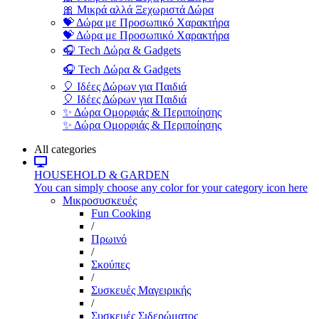
🎀 Μικρά αλλά Ξεχωριστά Δώρα
💝 Δώρα με Προσωπικό Χαρακτήρα
💝 Δώρα με Προσωπικό Χαρακτήρα
🎧 Tech Δώρα & Gadgets
🎧 Tech Δώρα & Gadgets
🎈 Ιδέες Δώρων για Παιδιά
🎈 Ιδέες Δώρων για Παιδιά
✨ Δώρα Ομορφιάς & Περιποίησης
✨ Δώρα Ομορφιάς & Περιποίησης
All categories
HOUSEHOLD & GARDEN
You can simply choose any color for your category icon here
Μικροσυσκευές
Fun Cooking
/
Πρωινό
/
Σκούπες
/
Συσκευές Μαγειρικής
/
Συσκευές Σιδερώματος