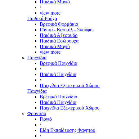
Παιδικά Μαγιό
/
view more
Παιδικά Ρούχα
Βρεφικά Φορμάκια
Γάντια - Κασκόλ - Σκούφοι
Παιδικά Αξεσουάρ
Παιδικά Εσώρουχα
Παιδικά Μαγιό
view more
Παιχνίδια
Βρεφικά Παιχνίδια
/
Παιδικά Παιχνίδια
/
Παιχνίδια Εξωτερικού Χώρου
Παιχνίδια
Βρεφικά Παιχνίδια
Παιδικά Παιχνίδια
Παιχνίδια Εξωτερικού Χώρου
Φροντίδα
Γιογιό
/
Είδη Εκπαίδευσης Φαγητού
/