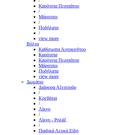
/
Καρότσια Περιπάτου
/
Μάρσιποι
/
Ποδήλατα
/
view more
Βόλτα
Καθίσματα Αυτοκινήτου
Καρότσια
Καρότσια Περιπάτου
Μάρσιποι
Ποδήλατα
view more
Δωμάτιο
Διάφορα Αξεσουάρ
/
Κρεβάτια
/
Λίκνο
/
Λίκνο - Ρηλάξ
/
Παιδικά Λευκά Είδη