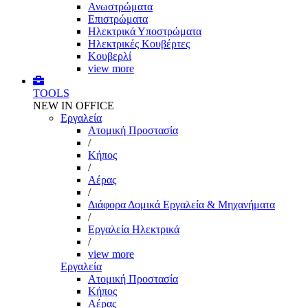
Ανωστρώματα
Επιστρώματα
Ηλεκτρικά Υποστρώματα
Ηλεκτρικές Κουβέρτες
Κουβερλί
view more
TOOLS
NEW IN OFFICE
Εργαλεία
Aτομική Προστασία
/
Kήπος
/
Αέρας
/
Διάφορα Δομικά Εργαλεία & Μηχανήματα
/
Εργαλεία Ηλεκτρικά
/
view more
Εργαλεία
Aτομική Προστασία
Kήπος
Αέρας