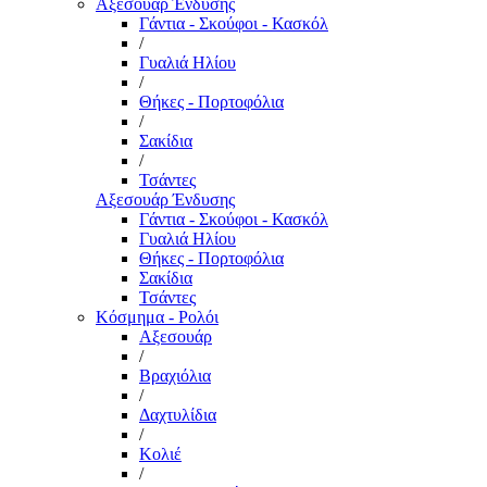
Αξεσουάρ Ένδυσης
Γάντια - Σκούφοι - Κασκόλ
/
Γυαλιά Ηλίου
/
Θήκες - Πορτοφόλια
/
Σακίδια
/
Τσάντες
Αξεσουάρ Ένδυσης
Γάντια - Σκούφοι - Κασκόλ
Γυαλιά Ηλίου
Θήκες - Πορτοφόλια
Σακίδια
Τσάντες
Κόσμημα - Ρολόι
Αξεσουάρ
/
Βραχιόλια
/
Δαχτυλίδια
/
Κολιέ
/