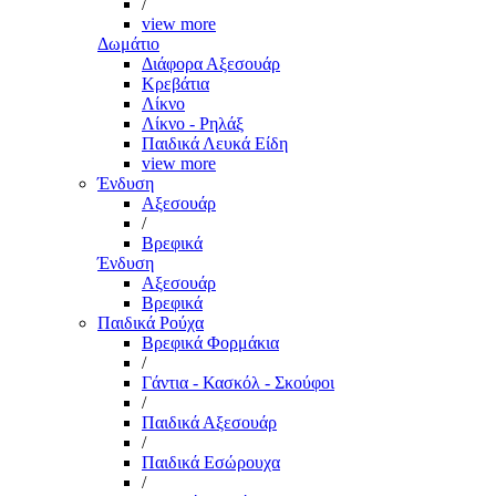
/
view more
Δωμάτιο
Διάφορα Αξεσουάρ
Κρεβάτια
Λίκνο
Λίκνο - Ρηλάξ
Παιδικά Λευκά Είδη
view more
Ένδυση
Αξεσουάρ
/
Βρεφικά
Ένδυση
Αξεσουάρ
Βρεφικά
Παιδικά Ρούχα
Βρεφικά Φορμάκια
/
Γάντια - Κασκόλ - Σκούφοι
/
Παιδικά Αξεσουάρ
/
Παιδικά Εσώρουχα
/