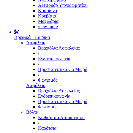
Αξεσουάρ Υπνοδωματίου
Κομοδίνο
Κρεβάτια
Μαξιλάρια
view more
Βρεφικά - Παιδικά
Ασφάλεια
Βραχιόλια Ασφαλείας
/
Ενδοεπικοινωνία
/
Προστατευτικά για Μωρά
/
Φωτισμός
Ασφάλεια
Βραχιόλια Ασφαλείας
Ενδοεπικοινωνία
Προστατευτικά για Μωρά
Φωτισμός
Βόλτα
Καθίσματα Αυτοκινήτου
/
Καρότσια