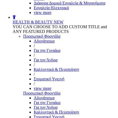
Διάφορα Δομικά Εργαλεία & Μηχανήματα
Εργαλεία Ηλεκτρικά
view more
HEALTH & BEAUTY
NEW
YOU CAN CHOOSE TO ADD CUSTOM TITLE and
ANY FEATURED PRODUCTS
Προσωπική Φροντίδα
Αδυνάτισμα
/
Για την Γυναίκα
/
Για τον Άνδρα
/
Καλλυντικά & Περιποίηση
/
Στοματική Υγιεινή
/
view more
Προσωπική Φροντίδα
Αδυνάτισμα
Για την Γυναίκα
Για τον Άνδρα
Καλλυντικά & Περιποίηση
Στοματική Υγιεινή