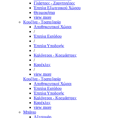
Γλάστρες - Ζαρντινιέρες
Έπιπλα Εξωτερικού Χώρου
Θερμοκήπια
view more
Κουζίνα - Τραπεζαρία
Αποθηκευτικοί Χώροι
/
Έπιπλα Εισόδου
/
Έπιπλα Υποδοχής
/
Καλόγεροι - Κρεμάστρες
/
Καρέκλες
/
view more
Κουζίνα - Τραπεζαρία
Αποθηκευτικοί Χώροι
Έπιπλα Εισόδου
Έπιπλα Υποδοχής
Καλόγεροι - Κρεμάστρες
Καρέκλες
view more
Μπάνιο
Αξεσουάρ