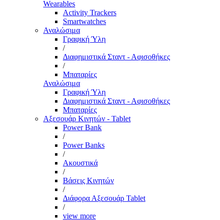
Wearables
Activity Trackers
Smartwatches
Αναλώσιμα
Γραφική Ύλη
/
Διαφημιστικά Σταντ - Αφισοθήκες
/
Μπαταρίες
Αναλώσιμα
Γραφική Ύλη
Διαφημιστικά Σταντ - Αφισοθήκες
Μπαταρίες
Αξεσουάρ Κινητών - Tablet
Power Bank
/
Power Banks
/
Ακουστικά
/
Βάσεις Κινητών
/
Διάφορα Αξεσουάρ Tablet
/
view more