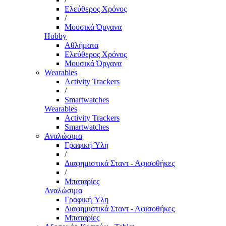
Ελεύθερος Χρόνος
/
Μουσικά Όργανα
Hobby
Αθλήματα
Ελεύθερος Χρόνος
Μουσικά Όργανα
Wearables
Activity Trackers
/
Smartwatches
Wearables
Activity Trackers
Smartwatches
Αναλώσιμα
Γραφική Ύλη
/
Διαφημιστικά Σταντ - Αφισοθήκες
/
Μπαταρίες
Αναλώσιμα
Γραφική Ύλη
Διαφημιστικά Σταντ - Αφισοθήκες
Μπαταρίες