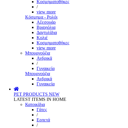
Κοσμηματοθήκες
/
view more
Κόσμημα - Ρολόι
Αξεσουάρ
Βραχιόλια
Δαχτυλίδια
Κολιέ
Κοσμηματοθήκες
view more
Μπουρνούζια
Ανδρικά
/
Γυναικεία
Μπουρνούζια
Ανδρικά
Γυναικεία
PET PRODUCTS
NEW
LATEST ITEMS IN HOME
Κατοικίδια
Γάτες
/
Ερπετά
/