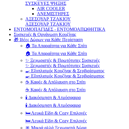
ΣΥΣΚΕΥΕΣ ΨΗΞΗΣ
AIR COOLER
ΑΝΕΜΙΣΤΗΡΕΣ
ΑΞΕΣΟΥΑΡ ΤΖΑΚΙΟΥ
ΑΞΕΣΟΥΑΡ ΤΖΑΚΙΟΥ
ΕΝΤΟΜΟΠΑΓΙΔΕΣ - ΕΝΤΟΜΟΑΠΩΘΗΤΙΚΑ
Συσκευές & Οργάνωση Κουζίνας
🎁 Ιδέες Δώρων για Κάθε Περίσταση
🏠 Τα Απαραίτητα για Κάθε Σπίτι
🏠 Τα Απαραίτητα για Κάθε Σπίτι
✨ Ξεχωριστές & Πρωτότυπες Συσκευές
✨ Ξεχωριστές & Πρωτότυπες Συσκευές
🍳 Εξοπλισμός Κουζίνας & Σερβιρίσματος
🍳 Εξοπλισμός Κουζίνας & Σερβιρίσματος
☕ Καφές & Απόλαυση στο Σπίτι
☕ Καφές & Απόλαυση στο Σπίτι
🕯️ Διακόσμηση & Ατμόσφαιρα
🕯️ Διακόσμηση & Ατμόσφαιρα
🛏️ Λευκά Είδη & Cozy Επιλογές
🛏️ Λευκά Είδη & Cozy Επιλογές
🎀 Μικρά αλλά Ξεχωριστά Δώρα