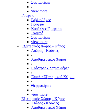
Συρταριέρες
/
view more
Γραφείο
Βιβλιοθήκες
Γραφεία
Καρέκλες Γραφείου
Σκαμπό
Συρταριέρες
view more
Εξωτερικός Χώρος - Κήπος
Αιώρες - Κούνιες
/
Αποθηκευτικοί Χώροι
/
Γλάστρες - Ζαρντινιέρες
/
Έπιπλα Εξωτερικού Χώρου
/
Θερμοκήπια
/
view more
Εξωτερικός Χώρος - Κήπος
Αιώρες - Κούνιες
Αποθηκευτικοί Χώροι