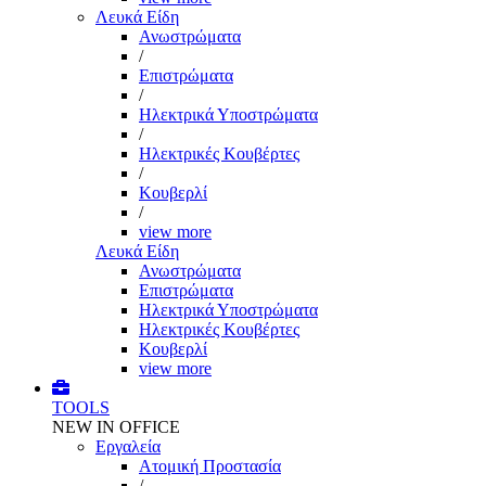
Λευκά Είδη
Ανωστρώματα
/
Επιστρώματα
/
Ηλεκτρικά Υποστρώματα
/
Ηλεκτρικές Κουβέρτες
/
Κουβερλί
/
view more
Λευκά Είδη
Ανωστρώματα
Επιστρώματα
Ηλεκτρικά Υποστρώματα
Ηλεκτρικές Κουβέρτες
Κουβερλί
view more
TOOLS
NEW IN OFFICE
Εργαλεία
Aτομική Προστασία
/