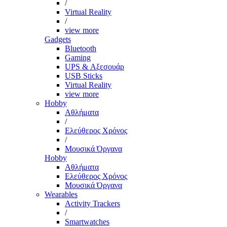
/
Virtual Reality
/
view more
Gadgets
Bluetooth
Gaming
UPS & Αξεσουάρ
USB Sticks
Virtual Reality
view more
Hobby
Αθλήματα
/
Ελεύθερος Χρόνος
/
Μουσικά Όργανα
Hobby
Αθλήματα
Ελεύθερος Χρόνος
Μουσικά Όργανα
Wearables
Activity Trackers
/
Smartwatches