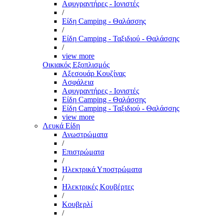
Αφυγραντήρες - Ιονιστές
/
Είδη Camping - Θαλάσσης
/
Είδη Camping - Ταξιδιού - Θαλάσσης
/
view more
Οικιακός Εξοπλισμός
Αξεσουάρ Κουζίνας
Ασφάλεια
Αφυγραντήρες - Ιονιστές
Είδη Camping - Θαλάσσης
Είδη Camping - Ταξιδιού - Θαλάσσης
view more
Λευκά Είδη
Ανωστρώματα
/
Επιστρώματα
/
Ηλεκτρικά Υποστρώματα
/
Ηλεκτρικές Κουβέρτες
/
Κουβερλί
/