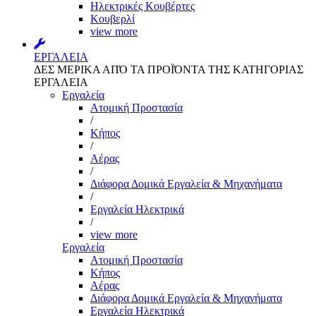
Ηλεκτρικές Κουβέρτες
Κουβερλί
view more
ΕΡΓΑΛΕΙΑ
ΔΕΣ ΜΕΡΙΚΑ ΑΠΌ ΤΑ ΠΡΟΪΌΝΤΑ ΤΗΣ ΚΑΤΗΓΟΡΙΑΣ
ΕΡΓΑΛΕΙΑ
Εργαλεία
Aτομική Προστασία
/
Kήπος
/
Αέρας
/
Διάφορα Δομικά Εργαλεία & Μηχανήματα
/
Εργαλεία Ηλεκτρικά
/
view more
Εργαλεία
Aτομική Προστασία
Kήπος
Αέρας
Διάφορα Δομικά Εργαλεία & Μηχανήματα
Εργαλεία Ηλεκτρικά