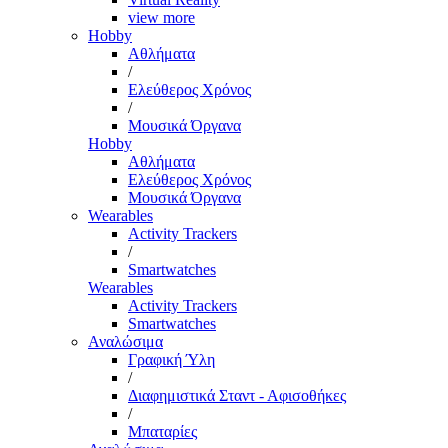
view more
Hobby
Αθλήματα
/
Ελεύθερος Χρόνος
/
Μουσικά Όργανα
Hobby
Αθλήματα
Ελεύθερος Χρόνος
Μουσικά Όργανα
Wearables
Activity Trackers
/
Smartwatches
Wearables
Activity Trackers
Smartwatches
Αναλώσιμα
Γραφική Ύλη
/
Διαφημιστικά Σταντ - Αφισοθήκες
/
Μπαταρίες