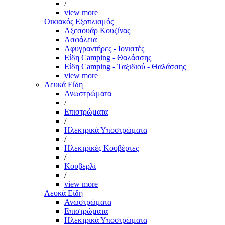
/
view more
Οικιακός Εξοπλισμός
Αξεσουάρ Κουζίνας
Ασφάλεια
Αφυγραντήρες - Ιονιστές
Είδη Camping - Θαλάσσης
Είδη Camping - Ταξιδιού - Θαλάσσης
view more
Λευκά Είδη
Ανωστρώματα
/
Επιστρώματα
/
Ηλεκτρικά Υποστρώματα
/
Ηλεκτρικές Κουβέρτες
/
Κουβερλί
/
view more
Λευκά Είδη
Ανωστρώματα
Επιστρώματα
Ηλεκτρικά Υποστρώματα