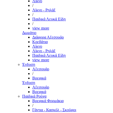
Λίκνο
/
Λίκνο - Ρηλάξ
/
Παιδικά Λευκά Είδη
/
view more
Δωμάτιο
Διάφορα Αξεσουάρ
Κρεβάτια
Λίκνο
Λίκνο - Ρηλάξ
Παιδικά Λευκά Είδη
view more
Ένδυση
Αξεσουάρ
/
Βρεφικά
Ένδυση
Αξεσουάρ
Βρεφικά
Παιδικά Ρούχα
Βρεφικά Φορμάκια
/
Γάντια - Κασκόλ - Σκούφοι