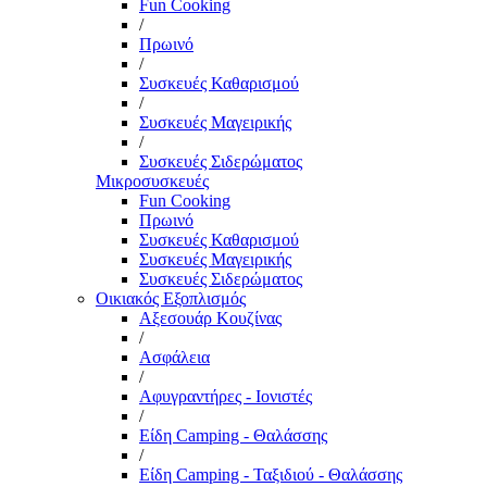
Fun Cooking
/
Πρωινό
/
Συσκευές Καθαρισμού
/
Συσκευές Μαγειρικής
/
Συσκευές Σιδερώματος
Μικροσυσκευές
Fun Cooking
Πρωινό
Συσκευές Καθαρισμού
Συσκευές Μαγειρικής
Συσκευές Σιδερώματος
Οικιακός Εξοπλισμός
Αξεσουάρ Κουζίνας
/
Ασφάλεια
/
Αφυγραντήρες - Ιονιστές
/
Είδη Camping - Θαλάσσης
/
Είδη Camping - Ταξιδιού - Θαλάσσης