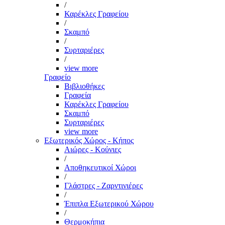
/
Καρέκλες Γραφείου
/
Σκαμπό
/
Συρταριέρες
/
view more
Γραφείο
Βιβλιοθήκες
Γραφεία
Καρέκλες Γραφείου
Σκαμπό
Συρταριέρες
view more
Εξωτερικός Χώρος - Κήπος
Αιώρες - Κούνιες
/
Αποθηκευτικοί Χώροι
/
Γλάστρες - Ζαρντινιέρες
/
Έπιπλα Εξωτερικού Χώρου
/
Θερμοκήπια