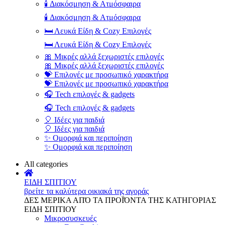
🕯️ Διακόσμηση & Ατμόσφαιρα
🕯️ Διακόσμηση & Ατμόσφαιρα
🛏️ Λευκά Είδη & Cozy Επιλογές
🛏️ Λευκά Είδη & Cozy Επιλογές
🎀 Μικρές αλλά ξεχωριστές επιλογές
🎀 Μικρές αλλά ξεχωριστές επιλογές
💝 Επιλογές με προσωπικό χαρακτήρα
💝 Επιλογές με προσωπικό χαρακτήρα
🎧 Tech επιλογές & gadgets
🎧 Tech επιλογές & gadgets
🎈 Ιδέες για παιδιά
🎈 Ιδέες για παιδιά
✨ Ομορφιά και περιποίηση
✨ Ομορφιά και περιποίηση
All categories
ΕΙΔΗ ΣΠΙΤΙΟΥ
βρείτε τα καλύτερα οικιακά της αγοράς
ΔΕΣ ΜΕΡΙΚΑ ΑΠΌ ΤΑ ΠΡΟΪΌΝΤΑ ΤΗΣ ΚΑΤΗΓΟΡΙΑΣ
ΕΙΔΗ ΣΠΙΤΙΟΥ
Μικροσυσκευές