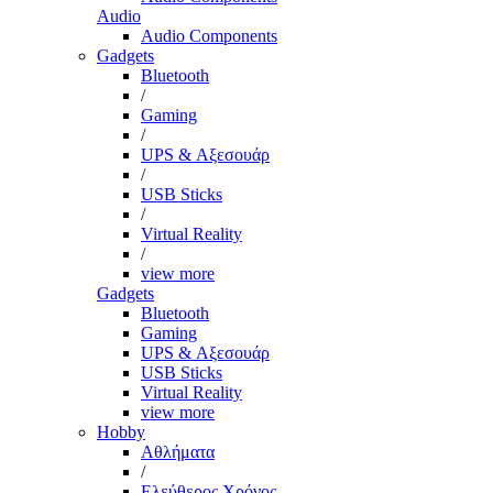
Audio
Audio Components
Gadgets
Bluetooth
/
Gaming
/
UPS & Αξεσουάρ
/
USB Sticks
/
Virtual Reality
/
view more
Gadgets
Bluetooth
Gaming
UPS & Αξεσουάρ
USB Sticks
Virtual Reality
view more
Hobby
Αθλήματα
/
Ελεύθερος Χρόνος