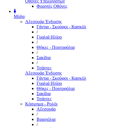
Οθόνες Υπολογιστών
Φορητές Οθόνες
Μόδα
Αξεσουάρ Ένδυσης
Γάντια - Σκούφοι - Κασκόλ
/
Γυαλιά Ηλίου
/
Θήκες - Πορτοφόλια
/
Σακίδια
/
Τσάντες
Αξεσουάρ Ένδυσης
Γάντια - Σκούφοι - Κασκόλ
Γυαλιά Ηλίου
Θήκες - Πορτοφόλια
Σακίδια
Τσάντες
Κόσμημα - Ρολόι
Αξεσουάρ
/
Βραχιόλια
/