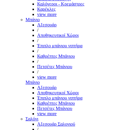
Καλόγεροι - Κρεμάστρες
Καρέκλες
view more
Μπάνιο
Αξεσουάρ
/
Αποθηκευτικοί Χώροι
/
Έπιπλο μπάνιου νιπτήρα
/
Καθρέπτες Μπάνιου
/
Πετσέτες Μπάνιου
/
view more
Μπάνιο
Αξεσουάρ
Αποθηκευτικοί Χώροι
Έπιπλο μπάνιου νιπτήρα
Καθρέπτες Μπάνιου
Πετσέτες Μπάνιου
view more
Σαλόνι
Αξεσουάρ Σαλονιού
/