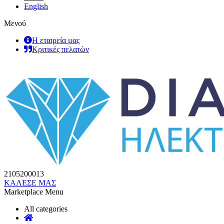
English
Μενού
Η εταιρεία μας
Κριτικές πελατών
2105200013
ΚΑΛΕΣΕ ΜΑΣ
Marketplace Menu
All categories