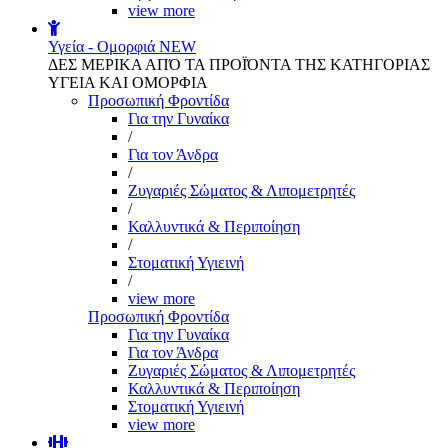
view more
Υγεία - Ομορφιά
NEW
ΔΕΣ ΜΕΡΙΚΑ ΑΠΌ ΤΑ ΠΡΟΪΌΝΤΑ ΤΗΣ ΚΑΤΗΓΟΡΙΑΣ
ΥΓΕΙΑ ΚΑΙ ΟΜΟΡΦΙΑ
Προσωπική Φροντίδα
Για την Γυναίκα
/
Για τον Άνδρα
/
Ζυγαριές Σώματος & Λιπομετρητές
/
Καλλυντικά & Περιποίηση
/
Στοματική Υγιεινή
/
view more
Προσωπική Φροντίδα
Για την Γυναίκα
Για τον Άνδρα
Ζυγαριές Σώματος & Λιπομετρητές
Καλλυντικά & Περιποίηση
Στοματική Υγιεινή
view more