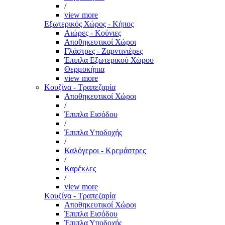
/
view more
Εξωτερικός Χώρος - Κήπος
Αιώρες - Κούνιες
Αποθηκευτικοί Χώροι
Γλάστρες - Ζαρντινιέρες
Έπιπλα Εξωτερικού Χώρου
Θερμοκήπια
view more
Κουζίνα - Τραπεζαρία
Αποθηκευτικοί Χώροι
/
Έπιπλα Εισόδου
/
Έπιπλα Υποδοχής
/
Καλόγεροι - Κρεμάστρες
/
Καρέκλες
/
view more
Κουζίνα - Τραπεζαρία
Αποθηκευτικοί Χώροι
Έπιπλα Εισόδου
Έπιπλα Υποδοχής