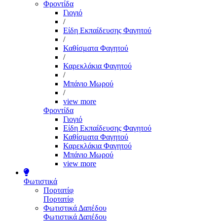
Φροντίδα
Γιογιό
/
Είδη Εκπαίδευσης Φαγητού
/
Καθίσματα Φαγητού
/
Καρεκλάκια Φαγητού
/
Μπάνιο Μωρού
/
view more
Φροντίδα
Γιογιό
Είδη Εκπαίδευσης Φαγητού
Καθίσματα Φαγητού
Καρεκλάκια Φαγητού
Μπάνιο Μωρού
view more
Φωτιστικά
Πορτατίφ
Πορτατίφ
Φωτιστικά Δαπέδου
Φωτιστικά Δαπέδου