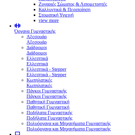
Ζυγαριές Σώματος & Λιπομετρητές
Καλλυντικά & Περιποίηση
Στοματική Υγιεινή
view more
Όργανα Γυμναστικής
Αξεσουάρ
Αξεσουάρ
Διάδρομοι
Διάδρομοι
Ελλειπτικά
Ελλειπτικά
Ελλειπτικά - Stepper
Ελλειπτικά - Stepper
Κωπηλατικές
Κωπηλατικές
Πάγκοι Γυμναστικής
Πάγκοι Γυμναστικής
Παθητική Γυμναστική
Παθητική Γυμναστική
Ποδήλατα Γυμναστικής
Ποδήλατα Γυμναστικής
Πολυόργανα και Μηχανήματα Γυμναστικής
Πολυόργανα και Μηχανήματα Γυμναστικής