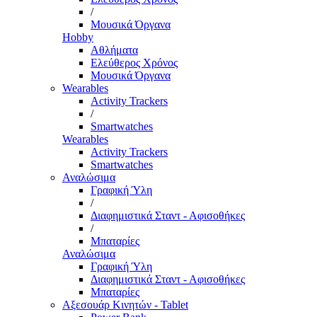
/
Μουσικά Όργανα
Hobby
Αθλήματα
Ελεύθερος Χρόνος
Μουσικά Όργανα
Wearables
Activity Trackers
/
Smartwatches
Wearables
Activity Trackers
Smartwatches
Αναλώσιμα
Γραφική Ύλη
/
Διαφημιστικά Σταντ - Αφισοθήκες
/
Μπαταρίες
Αναλώσιμα
Γραφική Ύλη
Διαφημιστικά Σταντ - Αφισοθήκες
Μπαταρίες
Αξεσουάρ Κινητών - Tablet