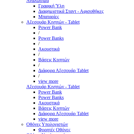
Αναλώσιμα
Γραφική Ύλη
Διαφημιστικά Σταντ - Αφισοθήκες
Μπαταρίες
Αξεσουάρ Κινητών - Tablet
Power Bank
/
Power Banks
/
Ακουστικά
/
Βάσεις Κινητών
/
Διάφορα Αξεσουάρ Tablet
/
view more
Αξεσουάρ Κινητών - Tablet
Power Bank
Power Banks
Ακουστικά
Βάσεις Κινητών
Διάφορα Αξεσουάρ Tablet
view more
Οθόνες Υπολογιστών
Φορητές Οθόνες