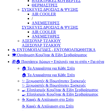
ΗΛΕΚΤΡΙΚΕΣ ΚΟΥΒΕΡΤΕΣ
ΘΕΡΜΑΣΤΡΕΣ
ΣΥΣΚΕΥΕΣ ΔΡΟΣΙΑΣ & ΨΥΞΗΣ
AIR COOLER
/
ΑΝΕΜΙΣΤΗΡΕΣ
ΣΥΣΚΕΥΕΣ ΔΡΟΣΙΑΣ & ΨΥΞΗΣ
AIR COOLER
ΑΝΕΜΙΣΤΗΡΕΣ
ΑΞΕΣΟΥΑΡ ΤΖΑΚΙΟΥ
ΑΞΕΣΟΥΑΡ ΤΖΑΚΙΟΥ
🦟 ΕΝΤΟΜΟΠΑΓΙΔΕΣ - ΕΝΤΟΜΟΑΠΩΘΗΤΙΚΑ
🍽️ Οργάνωση Κουζίνας & Είδη Σερβιρίσματος
🎁🏠 Προτάσεις δώρων • Επιλογές για το σπίτι • Για σένα
🏠 Τα Απαραίτητα για Κάθε Σπίτι
🏠 Τα Απαραίτητα για Κάθε Σπίτι
✨ Ξεχωριστές & Πρωτότυπες Συσκευές
✨ Ξεχωριστές & Πρωτότυπες Συσκευές
🍳 Εξοπλισμός Κουζίνας & Είδη Σερβιρίσματος
🍳 Εξοπλισμός Κουζίνας & Είδη Σερβιρίσματος
☕ Καφές & Απόλαυση στο Σπίτι
☕ Καφές & Απόλαυση στο Σπίτι