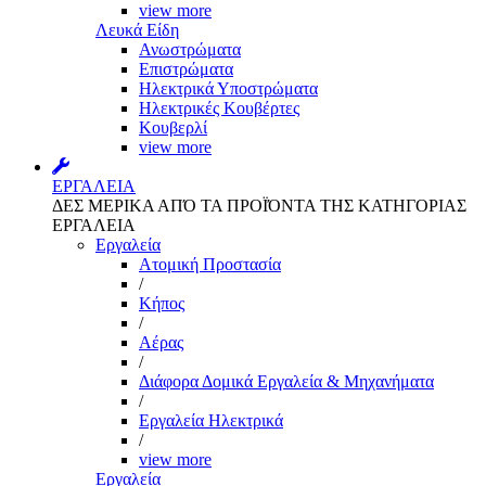
view more
Λευκά Είδη
Ανωστρώματα
Επιστρώματα
Ηλεκτρικά Υποστρώματα
Ηλεκτρικές Κουβέρτες
Κουβερλί
view more
ΕΡΓΑΛΕΙΑ
ΔΕΣ ΜΕΡΙΚΑ ΑΠΌ ΤΑ ΠΡΟΪΌΝΤΑ ΤΗΣ ΚΑΤΗΓΟΡΙΑΣ
ΕΡΓΑΛΕΙΑ
Εργαλεία
Aτομική Προστασία
/
Kήπος
/
Αέρας
/
Διάφορα Δομικά Εργαλεία & Μηχανήματα
/
Εργαλεία Ηλεκτρικά
/
view more
Εργαλεία