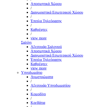
Αποσμητικά Χώρου
/
Διαχωριστικά Εσωτερικού Χώρου
/
Έπιπλα Τηλεόρασης
/
Καθρέφτες
/
view more
Σαλόνι
Αξεσουάρ Σαλονιού
Αποσμητικά Χώρου
Διαχωριστικά Εσωτερικού Χώρου
Έπιπλα Τηλεόρασης
Καθρέφτες
view more
Υπνοδωμάτιο
Ανωστρώματα
/
Αξεσουάρ Υπνοδωματίου
/
Κομοδίνο
/
Κρεβάτια
/