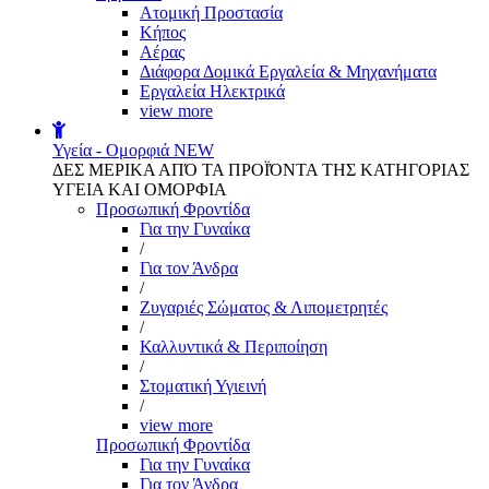
Aτομική Προστασία
Kήπος
Αέρας
Διάφορα Δομικά Εργαλεία & Μηχανήματα
Εργαλεία Ηλεκτρικά
view more
Υγεία - Ομορφιά
NEW
ΔΕΣ ΜΕΡΙΚΑ ΑΠΌ ΤΑ ΠΡΟΪΌΝΤΑ ΤΗΣ ΚΑΤΗΓΟΡΙΑΣ
ΥΓΕΙΑ ΚΑΙ ΟΜΟΡΦΙΑ
Προσωπική Φροντίδα
Για την Γυναίκα
/
Για τον Άνδρα
/
Ζυγαριές Σώματος & Λιπομετρητές
/
Καλλυντικά & Περιποίηση
/
Στοματική Υγιεινή
/
view more
Προσωπική Φροντίδα
Για την Γυναίκα
Για τον Άνδρα