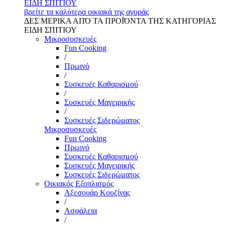
ΕΙΔΗ ΣΠΙΤΙΟΥ
βρείτε τα καλύτερα οικιακά της αγοράς
ΔΕΣ ΜΕΡΙΚΑ ΑΠΌ ΤΑ ΠΡΟΪΌΝΤΑ ΤΗΣ ΚΑΤΗΓΟΡΙΑΣ
ΕΙΔΗ ΣΠΙΤΙΟΥ
Μικροσυσκευές
Fun Cooking
/
Πρωινό
/
Συσκευές Καθαρισμού
/
Συσκευές Μαγειρικής
/
Συσκευές Σιδερώματος
Μικροσυσκευές
Fun Cooking
Πρωινό
Συσκευές Καθαρισμού
Συσκευές Μαγειρικής
Συσκευές Σιδερώματος
Οικιακός Εξοπλισμός
Αξεσουάρ Κουζίνας
/
Ασφάλεια
/