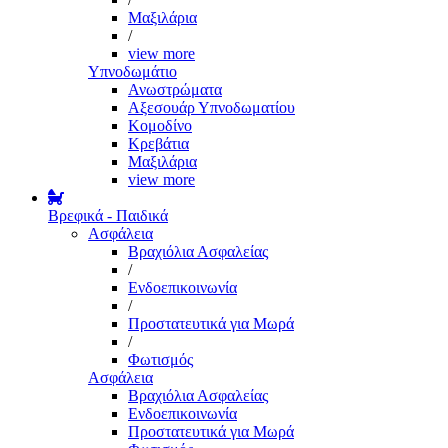
Μαξιλάρια
/
view more
Υπνοδωμάτιο
Ανωστρώματα
Αξεσουάρ Υπνοδωματίου
Κομοδίνο
Κρεβάτια
Μαξιλάρια
view more
Βρεφικά - Παιδικά
Ασφάλεια
Βραχιόλια Ασφαλείας
/
Ενδοεπικοινωνία
/
Προστατευτικά για Μωρά
/
Φωτισμός
Ασφάλεια
Βραχιόλια Ασφαλείας
Ενδοεπικοινωνία
Προστατευτικά για Μωρά