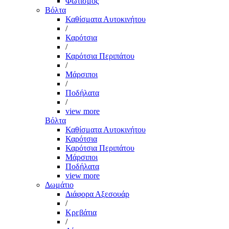
Φωτισμός
Βόλτα
Καθίσματα Αυτοκινήτου
/
Καρότσια
/
Καρότσια Περιπάτου
/
Μάρσιποι
/
Ποδήλατα
/
view more
Βόλτα
Καθίσματα Αυτοκινήτου
Καρότσια
Καρότσια Περιπάτου
Μάρσιποι
Ποδήλατα
view more
Δωμάτιο
Διάφορα Αξεσουάρ
/
Κρεβάτια
/