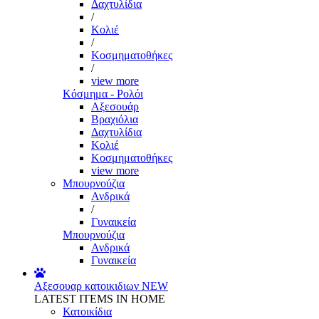
Δαχτυλίδια
/
Κολιέ
/
Κοσμηματοθήκες
/
view more
Κόσμημα - Ρολόι
Αξεσουάρ
Βραχιόλια
Δαχτυλίδια
Κολιέ
Κοσμηματοθήκες
view more
Μπουρνούζια
Ανδρικά
/
Γυναικεία
Μπουρνούζια
Ανδρικά
Γυναικεία
Αξεσουαρ κατοικιδιων
NEW
LATEST ITEMS IN HOME
Κατοικίδια