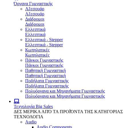
Όργανα Γυμναστικής
Αξεσουάρ
Αξεσουάρ
Διάδρομοι
Διάδρομοι
Ελλειπτικά
Ελλειπτικά
Ελλειπτικά - Stepper
Ελλειπτικά - Stepper
Κωπηλατικές
Κωπηλατικές
Πάγκοι Γυμναστικής
Πάγκοι Γυμναστικής
Παθητική Γυμναστική
Παθητική Γυμναστική
Ποδήλατα Γυμναστικής
Ποδήλατα Γυμναστικής
Πολυόργανα και Μηχανήματα Γυμναστικής
Πολυόργανα και Μηχανήματα Γυμναστικής
Τεχνολογία
Big Sales
ΔΕΣ ΜΕΡΙΚΑ ΑΠΌ ΤΑ ΠΡΟΪΌΝΤΑ ΤΗΣ ΚΑΤΗΓΟΡΙΑΣ
ΤΕΧΝΟΛΟΓΙΑ
Audio
Audio Components