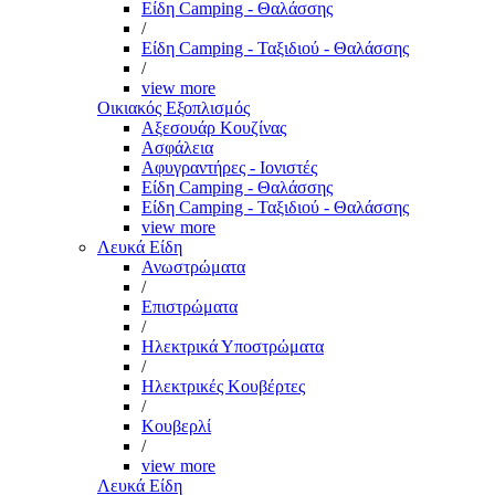
Είδη Camping - Θαλάσσης
/
Είδη Camping - Ταξιδιού - Θαλάσσης
/
view more
Οικιακός Εξοπλισμός
Αξεσουάρ Κουζίνας
Ασφάλεια
Αφυγραντήρες - Ιονιστές
Είδη Camping - Θαλάσσης
Είδη Camping - Ταξιδιού - Θαλάσσης
view more
Λευκά Είδη
Ανωστρώματα
/
Επιστρώματα
/
Ηλεκτρικά Υποστρώματα
/
Ηλεκτρικές Κουβέρτες
/
Κουβερλί
/
view more
Λευκά Είδη