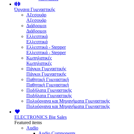
Όργανα Γυμναστικής
Αξεσουάρ
Αξεσουάρ
Διάδρομοι
Διάδρομοι
Ελλειπτικά
Ελλειπτικά
Ελλειπτικά - Stepper
Ελλειπτικά - Stepper
Κωπηλατικές
Κωπηλατικές
Πάγκοι Γυμναστικής
Πάγκοι Γυμναστικής
Παθητική Γυμναστική
Παθητική Γυμναστική
Ποδήλατα Γυμναστικής
Ποδήλατα Γυμναστικής
Πολυόργανα και Μηχανήματα Γυμναστικής
Πολυόργανα και Μηχανήματα Γυμναστικής
ELECTRONICS
Big Sales
Featured items
Audio
Audio Components