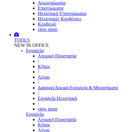
Ανωστρώματα
Επιστρώματα
Ηλεκτρικά Υποστρώματα
Ηλεκτρικές Κουβέρτες
Κουβερλί
view more
TOOLS
NEW IN OFFICE
Εργαλεία
Aτομική Προστασία
/
Kήπος
/
Αέρας
/
Διάφορα Δομικά Εργαλεία & Μηχανήματα
/
Εργαλεία Ηλεκτρικά
/
view more
Εργαλεία
Aτομική Προστασία
Kήπος
Αέρας