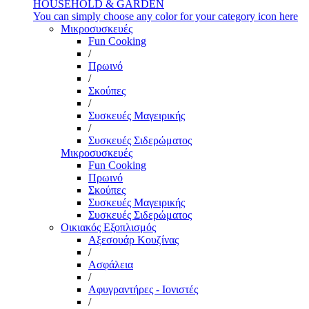
HOUSEHOLD & GARDEN
You can simply choose any color for your category icon here
Μικροσυσκευές
Fun Cooking
/
Πρωινό
/
Σκούπες
/
Συσκευές Μαγειρικής
/
Συσκευές Σιδερώματος
Μικροσυσκευές
Fun Cooking
Πρωινό
Σκούπες
Συσκευές Μαγειρικής
Συσκευές Σιδερώματος
Οικιακός Εξοπλισμός
Αξεσουάρ Κουζίνας
/
Ασφάλεια
/
Αφυγραντήρες - Ιονιστές
/