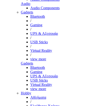
Audio
Audio Components
Gadgets
Bluetooth
/
Gaming
/
UPS & Αξεσουάρ
/
USB Sticks
/
Virtual Reality
/
view more
Gadgets
Bluetooth
Gaming
UPS & Αξεσουάρ
USB Sticks
Virtual Reality
view more
Hobby
Αθλήματα
/
Ελεύθερος Χρόνος