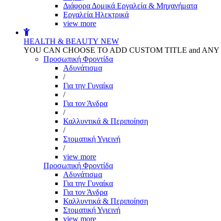
Διάφορα Δομικά Εργαλεία & Μηχανήματα
Εργαλεία Ηλεκτρικά
view more
HEALTH & BEAUTY
NEW
YOU CAN CHOOSE TO ADD CUSTOM TITLE and AN
Προσωπική Φροντίδα
Αδυνάτισμα
/
Για την Γυναίκα
/
Για τον Άνδρα
/
Καλλυντικά & Περιποίηση
/
Στοματική Υγιεινή
/
view more
Προσωπική Φροντίδα
Αδυνάτισμα
Για την Γυναίκα
Για τον Άνδρα
Καλλυντικά & Περιποίηση
Στοματική Υγιεινή
view more