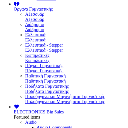
Όργανα Γυμναστικής
Αξεσουάρ
Αξεσουάρ
Διάδρομοι
Διάδρομοι
Ελλειπτικά
Ελλειπτικά
Ελλειπτικά - Stepper
Ελλειπτικά - Stepper
Κωπηλατικές
Κωπηλατικές
Πάγκοι Γυμναστικής
Πάγκοι Γυμναστικής
Παθητική Γυμναστική
Παθητική Γυμναστική
Ποδήλατα Γυμναστικής
Ποδήλατα Γυμναστικής
Πολυόργανα και Μηχανήματα Γυμναστικής
Πολυόργανα και Μηχανήματα Γυμναστικής
ELECTRONICS
Big Sales
Featured items
Audio
Audio Components