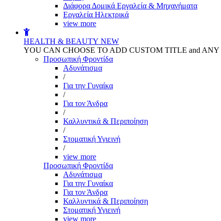
Διάφορα Δομικά Εργαλεία & Μηχανήματα
Εργαλεία Ηλεκτρικά
view more
HEALTH & BEAUTY
NEW
YOU CAN CHOOSE TO ADD CUSTOM TITLE and AN
Προσωπική Φροντίδα
Αδυνάτισμα
/
Για την Γυναίκα
/
Για τον Άνδρα
/
Καλλυντικά & Περιποίηση
/
Στοματική Υγιεινή
/
view more
Προσωπική Φροντίδα
Αδυνάτισμα
Για την Γυναίκα
Για τον Άνδρα
Καλλυντικά & Περιποίηση
Στοματική Υγιεινή
view more