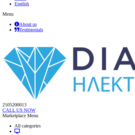
English
Menu
About us
Testimonials
2105200013
CALL US NOW
Marketplace Menu
All categories