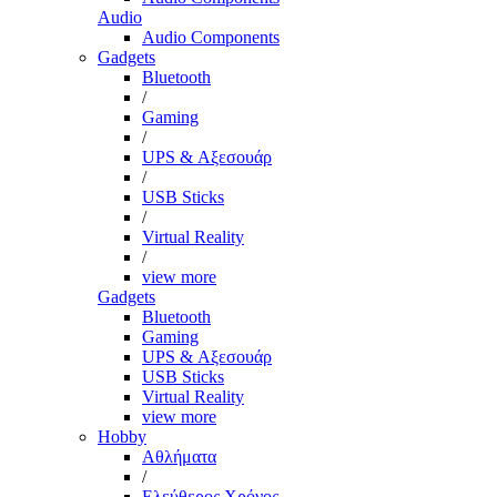
Audio
Audio Components
Gadgets
Bluetooth
/
Gaming
/
UPS & Αξεσουάρ
/
USB Sticks
/
Virtual Reality
/
view more
Gadgets
Bluetooth
Gaming
UPS & Αξεσουάρ
USB Sticks
Virtual Reality
view more
Hobby
Αθλήματα
/
Ελεύθερος Χρόνος