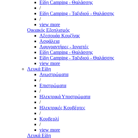
Είδη Camping - Θαλάσσης
/
Είδη Camping - Ταξιδιού - Θαλάσσης
/
view more
Οικιακός Εξοπλισμός
Αξεσουάρ Κουζίνας
Ασφάλεια
Αφυγραντήρες - Ιονιστές
Είδη Camping - Θαλάσσης
Είδη Camping - Ταξιδιού - Θαλάσσης
view more
Λευκά Είδη
Ανωστρώματα
/
Επιστρώματα
/
Ηλεκτρικά Υποστρώματα
/
Ηλεκτρικές Κουβέρτες
/
Κουβερλί
/
view more
Λευκά Είδη