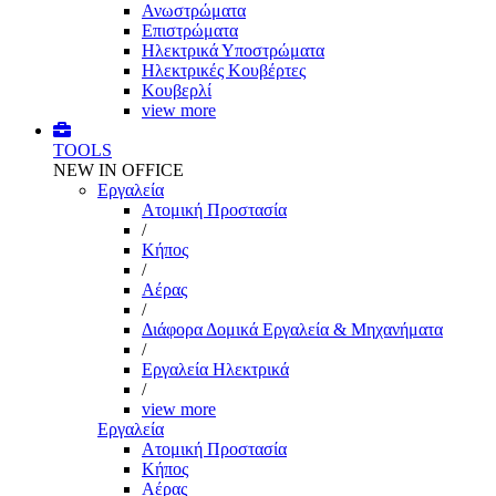
Ανωστρώματα
Επιστρώματα
Ηλεκτρικά Υποστρώματα
Ηλεκτρικές Κουβέρτες
Κουβερλί
view more
TOOLS
NEW IN OFFICE
Εργαλεία
Aτομική Προστασία
/
Kήπος
/
Αέρας
/
Διάφορα Δομικά Εργαλεία & Μηχανήματα
/
Εργαλεία Ηλεκτρικά
/
view more
Εργαλεία
Aτομική Προστασία
Kήπος
Αέρας