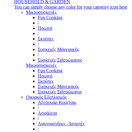
HOUSEHOLD & GARDEN
You can simply choose any color for your category icon here
Μικροσυσκευές
Fun Cooking
/
Πρωινό
/
Σκούπες
/
Συσκευές Μαγειρικής
/
Συσκευές Σιδερώματος
Μικροσυσκευές
Fun Cooking
Πρωινό
Σκούπες
Συσκευές Μαγειρικής
Συσκευές Σιδερώματος
Οικιακός Εξοπλισμός
Αξεσουάρ Κουζίνας
/
Ασφάλεια
/
Αφυγραντήρες - Ιονιστές
/