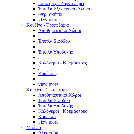
Γλάστρες - Ζαρντινιέρες
Έπιπλα Εξωτερικού Χώρου
Θερμοκήπια
view more
Κουζίνα - Τραπεζαρία
Αποθηκευτικοί Χώροι
/
Έπιπλα Εισόδου
/
Έπιπλα Υποδοχής
/
Καλόγεροι - Κρεμάστρες
/
Καρέκλες
/
view more
Κουζίνα - Τραπεζαρία
Αποθηκευτικοί Χώροι
Έπιπλα Εισόδου
Έπιπλα Υποδοχής
Καλόγεροι - Κρεμάστρες
Καρέκλες
view more
Μπάνιο
Αξεσουάρ