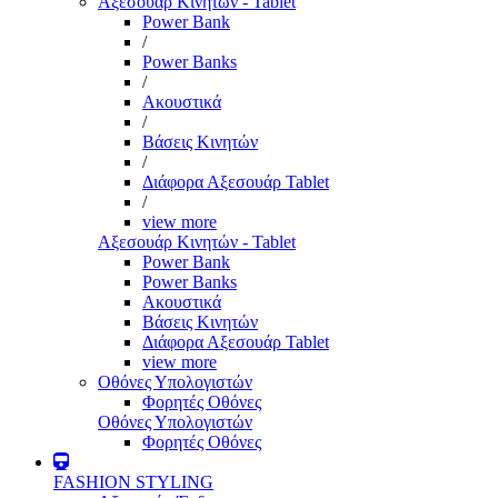
Αξεσουάρ Κινητών - Tablet
Power Bank
/
Power Banks
/
Ακουστικά
/
Βάσεις Κινητών
/
Διάφορα Αξεσουάρ Tablet
/
view more
Αξεσουάρ Κινητών - Tablet
Power Bank
Power Banks
Ακουστικά
Βάσεις Κινητών
Διάφορα Αξεσουάρ Tablet
view more
Οθόνες Υπολογιστών
Φορητές Οθόνες
Οθόνες Υπολογιστών
Φορητές Οθόνες
FASHION STYLING