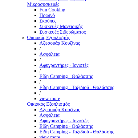
Μικροσυσκευές
Fun Cooking
Πρωινό
Σκούπες
Συσκευές Μαγειρικής
Συσκευές Σιδερώματος
Οικιακός Εξοπλισμός
Αξεσουάρ Κουζίνας
/
Ασφάλεια
/
Αφυγραντήρες - Ιονιστές
/
Είδη Camping - Θαλάσσης
/
Είδη Camping - Ταξιδιού - Θαλάσσης
/
view more
Οικιακός Εξοπλισμός
Αξεσουάρ Κουζίνας
Ασφάλεια
Αφυγραντήρες - Ιονιστές
Είδη Camping - Θαλάσσης
Είδη Camping - Ταξιδιού - Θαλάσσης
view more