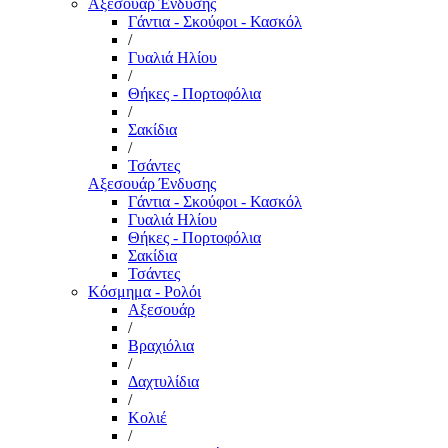
Αξεσουάρ Ένδυσης
Γάντια - Σκούφοι - Κασκόλ
/
Γυαλιά Ηλίου
/
Θήκες - Πορτοφόλια
/
Σακίδια
/
Τσάντες
Αξεσουάρ Ένδυσης
Γάντια - Σκούφοι - Κασκόλ
Γυαλιά Ηλίου
Θήκες - Πορτοφόλια
Σακίδια
Τσάντες
Κόσμημα - Ρολόι
Αξεσουάρ
/
Βραχιόλια
/
Δαχτυλίδια
/
Κολιέ
/