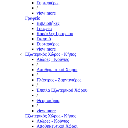
Συρταριέρες
/
view more
Γραφείο
Βιβλιοθήκες
Γραφεία
Καρέκλες Γραφείου
Σκαμπό
Συρταριέρες
view more
Εξωτερικός Χώρος - Κήπος
Αιώρες - Κούνιες
/
Αποθηκευτικοί Χώροι
/
Γλάστρες - Ζαρντινιέρες
/
Έπιπλα Εξωτερικού Χώρου
/
Θερμοκήπια
/
view more
Εξωτερικός Χώρος - Κήπος
Αιώρες - Κούνιες
Αποθηκευτικοί Χώροι