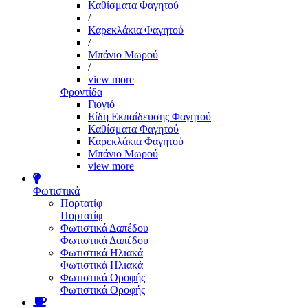
Καθίσματα Φαγητού
/
Καρεκλάκια Φαγητού
/
Μπάνιο Μωρού
/
view more
Φροντίδα
Γιογιό
Είδη Εκπαίδευσης Φαγητού
Καθίσματα Φαγητού
Καρεκλάκια Φαγητού
Μπάνιο Μωρού
view more
Φωτιστικά
Πορτατίφ
Πορτατίφ
Φωτιστικά Δαπέδου
Φωτιστικά Δαπέδου
Φωτιστικά Ηλιακά
Φωτιστικά Ηλιακά
Φωτιστικά Οροφής
Φωτιστικά Οροφής