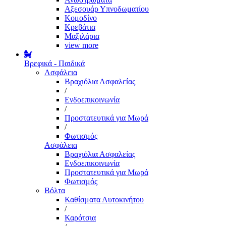
Αξεσουάρ Υπνοδωματίου
Κομοδίνο
Κρεβάτια
Μαξιλάρια
view more
Βρεφικά - Παιδικά
Ασφάλεια
Βραχιόλια Ασφαλείας
/
Ενδοεπικοινωνία
/
Προστατευτικά για Μωρά
/
Φωτισμός
Ασφάλεια
Βραχιόλια Ασφαλείας
Ενδοεπικοινωνία
Προστατευτικά για Μωρά
Φωτισμός
Βόλτα
Καθίσματα Αυτοκινήτου
/
Καρότσια