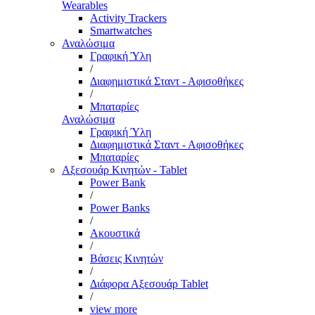
Wearables
Activity Trackers
Smartwatches
Αναλώσιμα
Γραφική Ύλη
/
Διαφημιστικά Σταντ - Αφισοθήκες
/
Μπαταρίες
Αναλώσιμα
Γραφική Ύλη
Διαφημιστικά Σταντ - Αφισοθήκες
Μπαταρίες
Αξεσουάρ Κινητών - Tablet
Power Bank
/
Power Banks
/
Ακουστικά
/
Βάσεις Κινητών
/
Διάφορα Αξεσουάρ Tablet
/
view more