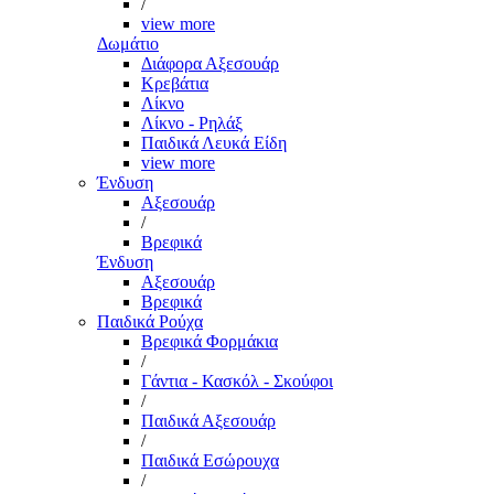
/
view more
Δωμάτιο
Διάφορα Αξεσουάρ
Κρεβάτια
Λίκνο
Λίκνο - Ρηλάξ
Παιδικά Λευκά Είδη
view more
Ένδυση
Αξεσουάρ
/
Βρεφικά
Ένδυση
Αξεσουάρ
Βρεφικά
Παιδικά Ρούχα
Βρεφικά Φορμάκια
/
Γάντια - Κασκόλ - Σκούφοι
/
Παιδικά Αξεσουάρ
/
Παιδικά Εσώρουχα
/