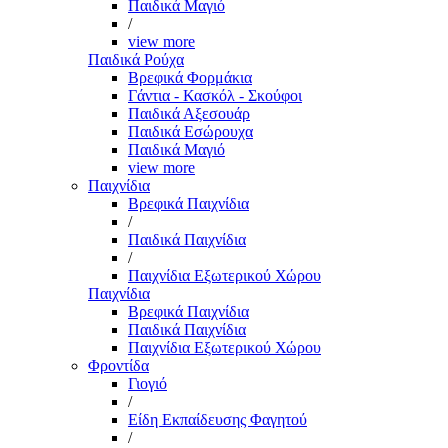
Παιδικά Μαγιό
/
view more
Παιδικά Ρούχα
Βρεφικά Φορμάκια
Γάντια - Κασκόλ - Σκούφοι
Παιδικά Αξεσουάρ
Παιδικά Εσώρουχα
Παιδικά Μαγιό
view more
Παιχνίδια
Βρεφικά Παιχνίδια
/
Παιδικά Παιχνίδια
/
Παιχνίδια Εξωτερικού Χώρου
Παιχνίδια
Βρεφικά Παιχνίδια
Παιδικά Παιχνίδια
Παιχνίδια Εξωτερικού Χώρου
Φροντίδα
Γιογιό
/
Είδη Εκπαίδευσης Φαγητού
/