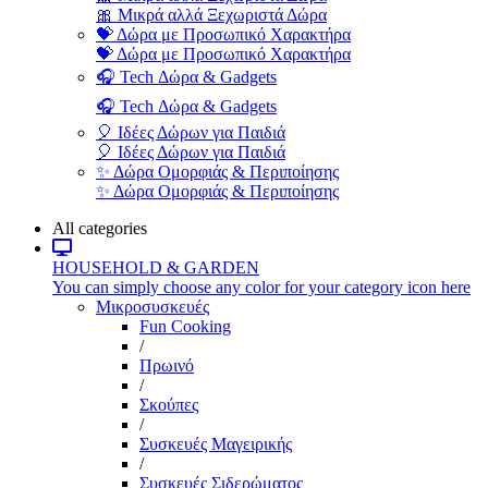
🎀 Μικρά αλλά Ξεχωριστά Δώρα
💝 Δώρα με Προσωπικό Χαρακτήρα
💝 Δώρα με Προσωπικό Χαρακτήρα
🎧 Tech Δώρα & Gadgets
🎧 Tech Δώρα & Gadgets
🎈 Ιδέες Δώρων για Παιδιά
🎈 Ιδέες Δώρων για Παιδιά
✨ Δώρα Ομορφιάς & Περιποίησης
✨ Δώρα Ομορφιάς & Περιποίησης
All categories
HOUSEHOLD & GARDEN
You can simply choose any color for your category icon here
Μικροσυσκευές
Fun Cooking
/
Πρωινό
/
Σκούπες
/
Συσκευές Μαγειρικής
/
Συσκευές Σιδερώματος