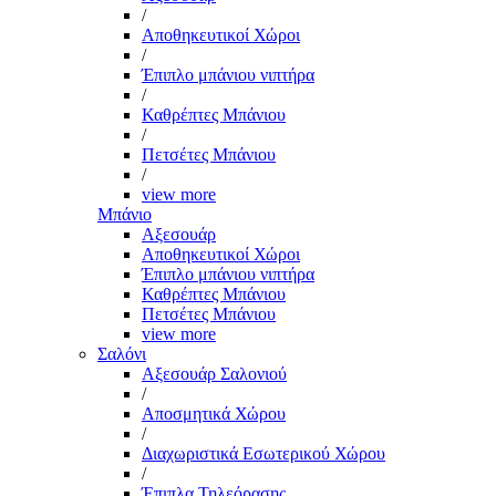
/
Αποθηκευτικοί Χώροι
/
Έπιπλο μπάνιου νιπτήρα
/
Καθρέπτες Μπάνιου
/
Πετσέτες Μπάνιου
/
view more
Μπάνιο
Αξεσουάρ
Αποθηκευτικοί Χώροι
Έπιπλο μπάνιου νιπτήρα
Καθρέπτες Μπάνιου
Πετσέτες Μπάνιου
view more
Σαλόνι
Αξεσουάρ Σαλονιού
/
Αποσμητικά Χώρου
/
Διαχωριστικά Εσωτερικού Χώρου
/
Έπιπλα Τηλεόρασης