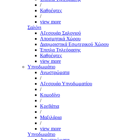
/
Καθρέφτες
/
view more
Σαλόνι
Αξεσουάρ Σαλονιού
Αποσμητικά Χώρου
Διαχωριστικά Εσωτερικού Χώρου
Έπιπλα Τηλεόρασης
Καθρέφτες
view more
Υπνοδωμάτιο
Ανωστρώματα
/
Αξεσουάρ Υπνοδωματίου
/
Κομοδίνο
/
Κρεβάτια
/
Μαξιλάρια
/
view more
Υπνοδωμάτιο
Ανωστρώματα