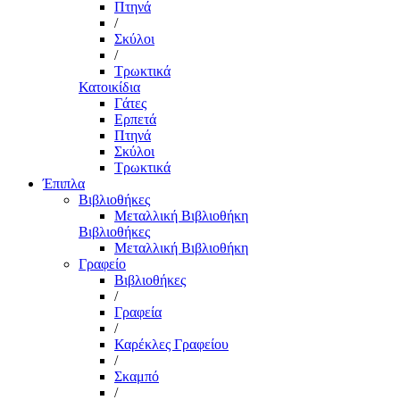
Πτηνά
/
Σκύλοι
/
Τρωκτικά
Κατοικίδια
Γάτες
Ερπετά
Πτηνά
Σκύλοι
Τρωκτικά
Έπιπλα
Βιβλιοθήκες
Μεταλλική Βιβλιοθήκη
Βιβλιοθήκες
Μεταλλική Βιβλιοθήκη
Γραφείο
Βιβλιοθήκες
/
Γραφεία
/
Καρέκλες Γραφείου
/
Σκαμπό
/