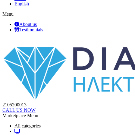
English
Menu
About us
Testimonials
2105200013
CALL US NOW
Marketplace Menu
All categories