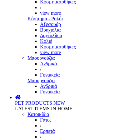
Κοσμηματοθήκες
/
view more
Κόσμημα - Ρολόι
Αξεσουάρ
Βραχιόλια
Δαχτυλίδια
Κολιέ
Κοσμηματοθήκες
view more
Μπουρνούζια
Ανδρικά
/
Γυναικεία
Μπουρνούζια
Ανδρικά
Γυναικεία
PET PRODUCTS
NEW
LATEST ITEMS IN HOME
Κατοικίδια
Γάτες
/
Ερπετά
/