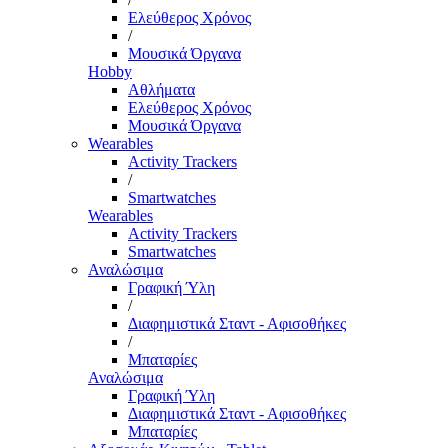
Ελεύθερος Χρόνος
/
Μουσικά Όργανα
Hobby
Αθλήματα
Ελεύθερος Χρόνος
Μουσικά Όργανα
Wearables
Activity Trackers
/
Smartwatches
Wearables
Activity Trackers
Smartwatches
Αναλώσιμα
Γραφική Ύλη
/
Διαφημιστικά Σταντ - Αφισοθήκες
/
Μπαταρίες
Αναλώσιμα
Γραφική Ύλη
Διαφημιστικά Σταντ - Αφισοθήκες
Μπαταρίες