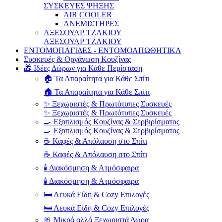
ΣΥΣΚΕΥΕΣ ΨΗΞΗΣ
AIR COOLER
ΑΝΕΜΙΣΤΗΡΕΣ
ΑΞΕΣΟΥΑΡ ΤΖΑΚΙΟΥ
ΑΞΕΣΟΥΑΡ ΤΖΑΚΙΟΥ
ΕΝΤΟΜΟΠΑΓΙΔΕΣ - ΕΝΤΟΜΟΑΠΩΘΗΤΙΚΑ
Συσκευές & Οργάνωση Κουζίνας
🎁 Ιδέες Δώρων για Κάθε Περίσταση
🏠 Τα Απαραίτητα για Κάθε Σπίτι
🏠 Τα Απαραίτητα για Κάθε Σπίτι
✨ Ξεχωριστές & Πρωτότυπες Συσκευές
✨ Ξεχωριστές & Πρωτότυπες Συσκευές
🍳 Εξοπλισμός Κουζίνας & Σερβιρίσματος
🍳 Εξοπλισμός Κουζίνας & Σερβιρίσματος
☕ Καφές & Απόλαυση στο Σπίτι
☕ Καφές & Απόλαυση στο Σπίτι
🕯️ Διακόσμηση & Ατμόσφαιρα
🕯️ Διακόσμηση & Ατμόσφαιρα
🛏️ Λευκά Είδη & Cozy Επιλογές
🛏️ Λευκά Είδη & Cozy Επιλογές
🎀 Μικρά αλλά Ξεχωριστά Δώρα