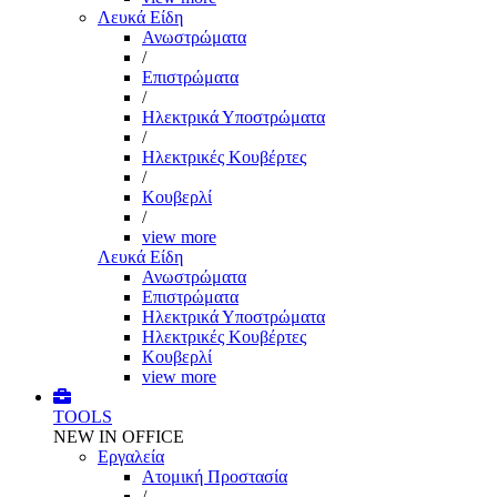
Λευκά Είδη
Ανωστρώματα
/
Επιστρώματα
/
Ηλεκτρικά Υποστρώματα
/
Ηλεκτρικές Κουβέρτες
/
Κουβερλί
/
view more
Λευκά Είδη
Ανωστρώματα
Επιστρώματα
Ηλεκτρικά Υποστρώματα
Ηλεκτρικές Κουβέρτες
Κουβερλί
view more
TOOLS
NEW IN OFFICE
Εργαλεία
Aτομική Προστασία
/