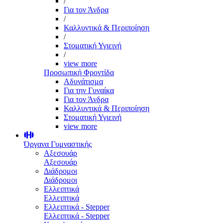
/
Για τον Άνδρα
/
Καλλυντικά & Περιποίηση
/
Στοματική Υγιεινή
/
view more
Προσωπική Φροντίδα
Αδυνάτισμα
Για την Γυναίκα
Για τον Άνδρα
Καλλυντικά & Περιποίηση
Στοματική Υγιεινή
view more
Όργανα Γυμναστικής
Αξεσουάρ
Αξεσουάρ
Διάδρομοι
Διάδρομοι
Ελλειπτικά
Ελλειπτικά
Ελλειπτικά - Stepper
Ελλειπτικά - Stepper