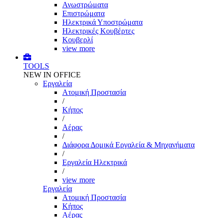
Ανωστρώματα
Επιστρώματα
Ηλεκτρικά Υποστρώματα
Ηλεκτρικές Κουβέρτες
Κουβερλί
view more
TOOLS
NEW IN OFFICE
Εργαλεία
Aτομική Προστασία
/
Kήπος
/
Αέρας
/
Διάφορα Δομικά Εργαλεία & Μηχανήματα
/
Εργαλεία Ηλεκτρικά
/
view more
Εργαλεία
Aτομική Προστασία
Kήπος
Αέρας