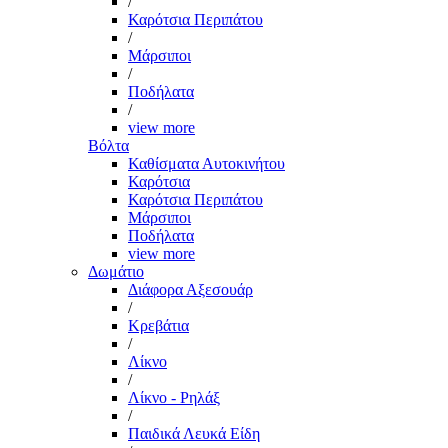
/
Καρότσια Περιπάτου
/
Μάρσιποι
/
Ποδήλατα
/
view more
Βόλτα
Καθίσματα Αυτοκινήτου
Καρότσια
Καρότσια Περιπάτου
Μάρσιποι
Ποδήλατα
view more
Δωμάτιο
Διάφορα Αξεσουάρ
/
Κρεβάτια
/
Λίκνο
/
Λίκνο - Ρηλάξ
/
Παιδικά Λευκά Είδη