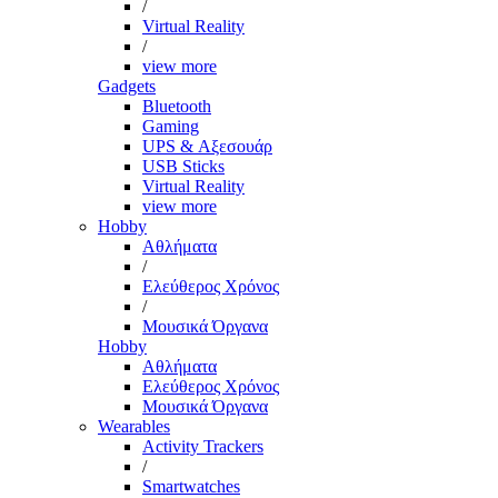
/
Virtual Reality
/
view more
Gadgets
Bluetooth
Gaming
UPS & Αξεσουάρ
USB Sticks
Virtual Reality
view more
Hobby
Αθλήματα
/
Ελεύθερος Χρόνος
/
Μουσικά Όργανα
Hobby
Αθλήματα
Ελεύθερος Χρόνος
Μουσικά Όργανα
Wearables
Activity Trackers
/
Smartwatches