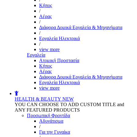
Kήπος
/
Αέρας
/
Διάφορα Δομικά Εργαλεία & Μηχανήματα
/
Εργαλεία Ηλεκτρικά
/
view more
Εργαλεία
Aτομική Προστασία
Kήπος
Αέρας
Διάφορα Δομικά Εργαλεία & Μηχανήματα
Εργαλεία Ηλεκτρικά
view more
HEALTH & BEAUTY
NEW
YOU CAN CHOOSE TO ADD CUSTOM TITLE and
ANY FEATURED PRODUCTS
Προσωπική Φροντίδα
Αδυνάτισμα
/
Για την Γυναίκα