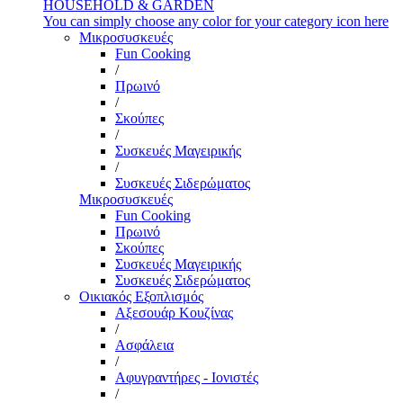
HOUSEHOLD & GARDEN
You can simply choose any color for your category icon here
Μικροσυσκευές
Fun Cooking
/
Πρωινό
/
Σκούπες
/
Συσκευές Μαγειρικής
/
Συσκευές Σιδερώματος
Μικροσυσκευές
Fun Cooking
Πρωινό
Σκούπες
Συσκευές Μαγειρικής
Συσκευές Σιδερώματος
Οικιακός Εξοπλισμός
Αξεσουάρ Κουζίνας
/
Ασφάλεια
/
Αφυγραντήρες - Ιονιστές
/