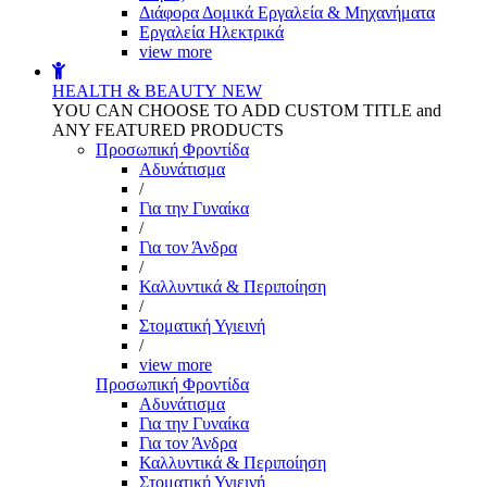
Διάφορα Δομικά Εργαλεία & Μηχανήματα
Εργαλεία Ηλεκτρικά
view more
HEALTH & BEAUTY
NEW
YOU CAN CHOOSE TO ADD CUSTOM TITLE and
ANY FEATURED PRODUCTS
Προσωπική Φροντίδα
Αδυνάτισμα
/
Για την Γυναίκα
/
Για τον Άνδρα
/
Καλλυντικά & Περιποίηση
/
Στοματική Υγιεινή
/
view more
Προσωπική Φροντίδα
Αδυνάτισμα
Για την Γυναίκα
Για τον Άνδρα
Καλλυντικά & Περιποίηση
Στοματική Υγιεινή