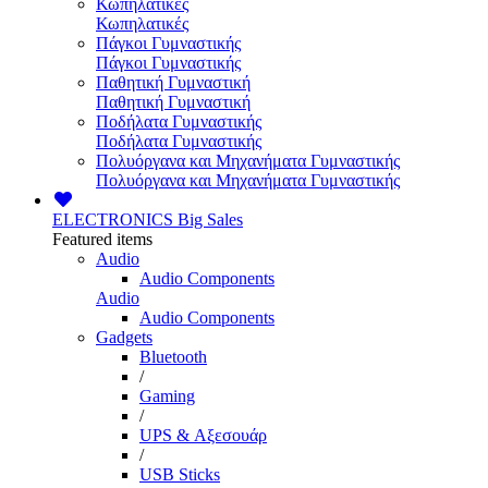
Κωπηλατικές
Κωπηλατικές
Πάγκοι Γυμναστικής
Πάγκοι Γυμναστικής
Παθητική Γυμναστική
Παθητική Γυμναστική
Ποδήλατα Γυμναστικής
Ποδήλατα Γυμναστικής
Πολυόργανα και Μηχανήματα Γυμναστικής
Πολυόργανα και Μηχανήματα Γυμναστικής
ELECTRONICS
Big Sales
Featured items
Audio
Audio Components
Audio
Audio Components
Gadgets
Bluetooth
/
Gaming
/
UPS & Αξεσουάρ
/
USB Sticks