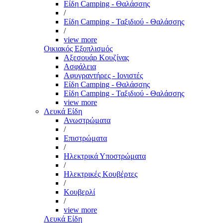
Είδη Camping - Θαλάσσης
/
Είδη Camping - Ταξιδιού - Θαλάσσης
/
view more
Οικιακός Εξοπλισμός
Αξεσουάρ Κουζίνας
Ασφάλεια
Αφυγραντήρες - Ιονιστές
Είδη Camping - Θαλάσσης
Είδη Camping - Ταξιδιού - Θαλάσσης
view more
Λευκά Είδη
Ανωστρώματα
/
Επιστρώματα
/
Ηλεκτρικά Υποστρώματα
/
Ηλεκτρικές Κουβέρτες
/
Κουβερλί
/
view more
Λευκά Είδη