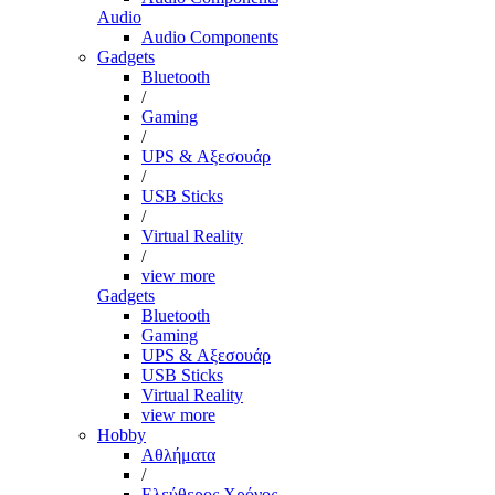
Audio
Audio Components
Gadgets
Bluetooth
/
Gaming
/
UPS & Αξεσουάρ
/
USB Sticks
/
Virtual Reality
/
view more
Gadgets
Bluetooth
Gaming
UPS & Αξεσουάρ
USB Sticks
Virtual Reality
view more
Hobby
Αθλήματα
/
Ελεύθερος Χρόνος