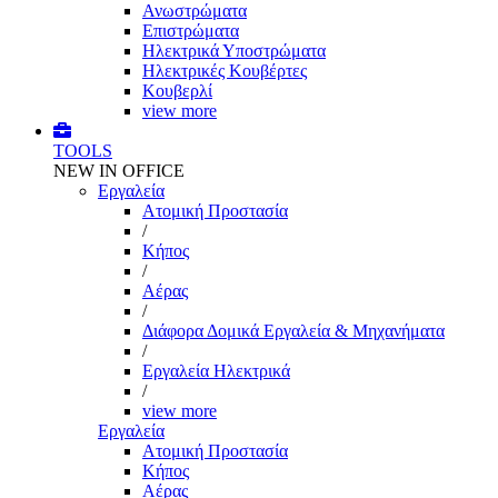
Ανωστρώματα
Επιστρώματα
Ηλεκτρικά Υποστρώματα
Ηλεκτρικές Κουβέρτες
Κουβερλί
view more
TOOLS
NEW IN OFFICE
Εργαλεία
Aτομική Προστασία
/
Kήπος
/
Αέρας
/
Διάφορα Δομικά Εργαλεία & Μηχανήματα
/
Εργαλεία Ηλεκτρικά
/
view more
Εργαλεία
Aτομική Προστασία
Kήπος
Αέρας