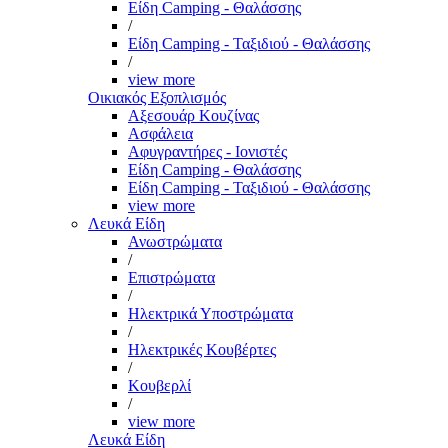
Είδη Camping - Θαλάσσης
/
Είδη Camping - Ταξιδιού - Θαλάσσης
/
view more
Οικιακός Εξοπλισμός
Αξεσουάρ Κουζίνας
Ασφάλεια
Αφυγραντήρες - Ιονιστές
Είδη Camping - Θαλάσσης
Είδη Camping - Ταξιδιού - Θαλάσσης
view more
Λευκά Είδη
Ανωστρώματα
/
Επιστρώματα
/
Ηλεκτρικά Υποστρώματα
/
Ηλεκτρικές Κουβέρτες
/
Κουβερλί
/
view more
Λευκά Είδη