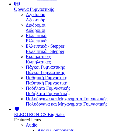
Όργανα Γυμναστικής
Αξεσουάρ
Αξεσουάρ
Διάδρομοι
Διάδρομοι
Ελλειπτικά
Ελλειπτικά
Ελλειπτικά - Stepper
Ελλειπτικά - Stepper
Κωπηλατικές
Κωπηλατικές
Πάγκοι Γυμναστικής
Πάγκοι Γυμναστικής
Παθητική Γυμναστική
Παθητική Γυμναστική
Ποδήλατα Γυμναστικής
Ποδήλατα Γυμναστικής
Πολυόργανα και Μηχανήματα Γυμναστικής
Πολυόργανα και Μηχανήματα Γυμναστικής
ELECTRONICS
Big Sales
Featured items
Audio
Audio Components