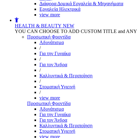
Διάφορα Δομικά Εργαλεία & Μηχανήματα
Εργαλεία Ηλεκτρικά
view more
HEALTH & BEAUTY
NEW
YOU CAN CHOOSE TO ADD CUSTOM TITLE and AN
Προσωπική Φροντίδα
Αδυνάτισμα
/
Για την Γυναίκα
/
Για τον Άνδρα
/
Καλλυντικά & Περιποίηση
/
Στοματική Υγιεινή
/
view more
Προσωπική Φροντίδα
Αδυνάτισμα
Για την Γυναίκα
Για τον Άνδρα
Καλλυντικά & Περιποίηση
Στοματική Υγιεινή
view more