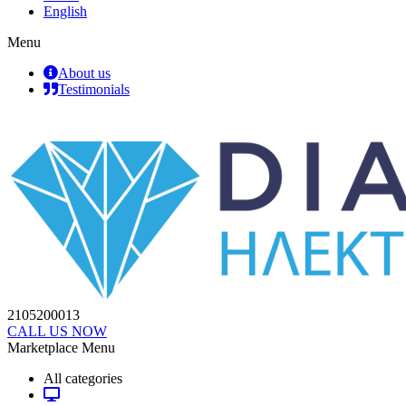
English
Menu
About us
Testimonials
2105200013
CALL US NOW
Marketplace Menu
All categories