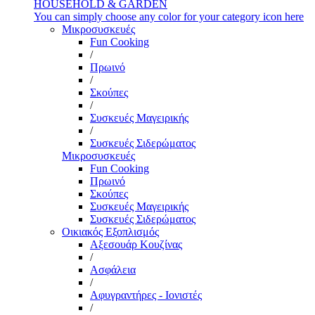
HOUSEHOLD & GARDEN
You can simply choose any color for your category icon here
Μικροσυσκευές
Fun Cooking
/
Πρωινό
/
Σκούπες
/
Συσκευές Μαγειρικής
/
Συσκευές Σιδερώματος
Μικροσυσκευές
Fun Cooking
Πρωινό
Σκούπες
Συσκευές Μαγειρικής
Συσκευές Σιδερώματος
Οικιακός Εξοπλισμός
Αξεσουάρ Κουζίνας
/
Ασφάλεια
/
Αφυγραντήρες - Ιονιστές
/