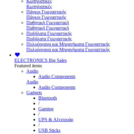
Κωπηλατικές
Κωπηλατικές
Πάγκοι Γυμναστικής
Πάγκοι Γυμναστικής
Παθητική Γυμναστική
Παθητική Γυμναστική
Ποδήλατα Γυμναστικής
Ποδήλατα Γυμναστικής
Πολυόργανα και Μηχανήματα Γυμναστικής
Πολυόργανα και Μηχανήματα Γυμναστικής
ELECTRONICS
Big Sales
Featured items
Audio
Audio Components
Audio
Audio Components
Gadgets
Bluetooth
/
Gaming
/
UPS & Αξεσουάρ
/
USB Sticks