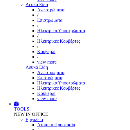
Λευκά Είδη
Ανωστρώματα
/
Επιστρώματα
/
Ηλεκτρικά Υποστρώματα
/
Ηλεκτρικές Κουβέρτες
/
Κουβερλί
/
view more
Λευκά Είδη
Ανωστρώματα
Επιστρώματα
Ηλεκτρικά Υποστρώματα
Ηλεκτρικές Κουβέρτες
Κουβερλί
view more
TOOLS
NEW IN OFFICE
Εργαλεία
Aτομική Προστασία
/