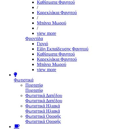
Καθίσματα Φαγητού
/
Καρεκλάκια Φαγητού
/
Μπάνιο Μωρού
/
view more
Φροντίδα
Γιογιό
Είδη Εκπαίδευσης Φαγητού
Καθίσματα Φαγητού
Καρεκλάκια Φαγητού
Μπάνιο Μωρού
view more
Φωτιστικά
Πορτατίφ
Πορτατίφ
Φωτιστικά Δαπέδου
Φωτιστικά Δαπέδου
Φωτιστικά Ηλιακά
Φωτιστικά Ηλιακά
Φωτιστικά Οροφής
Φωτιστικά Οροφής