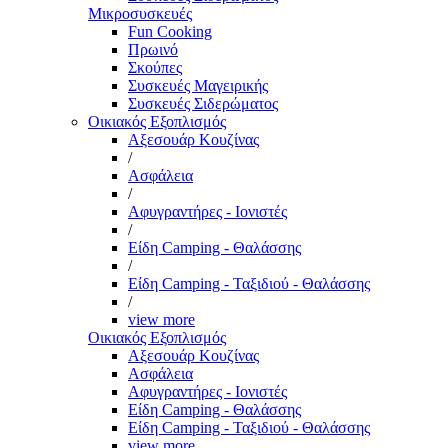
Μικροσυσκευές
Fun Cooking
Πρωινό
Σκούπες
Συσκευές Μαγειρικής
Συσκευές Σιδερώματος
Οικιακός Εξοπλισμός
Αξεσουάρ Κουζίνας
/
Ασφάλεια
/
Αφυγραντήρες - Ιονιστές
/
Είδη Camping - Θαλάσσης
/
Είδη Camping - Ταξιδιού - Θαλάσσης
/
view more
Οικιακός Εξοπλισμός
Αξεσουάρ Κουζίνας
Ασφάλεια
Αφυγραντήρες - Ιονιστές
Είδη Camping - Θαλάσσης
Είδη Camping - Ταξιδιού - Θαλάσσης
view more