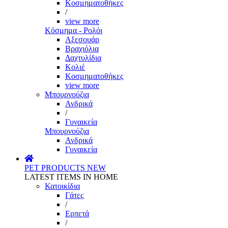
Κοσμηματοθήκες
/
view more
Κόσμημα - Ρολόι
Αξεσουάρ
Βραχιόλια
Δαχτυλίδια
Κολιέ
Κοσμηματοθήκες
view more
Μπουρνούζια
Ανδρικά
/
Γυναικεία
Μπουρνούζια
Ανδρικά
Γυναικεία
PET PRODUCTS
NEW
LATEST ITEMS IN HOME
Κατοικίδια
Γάτες
/
Ερπετά
/