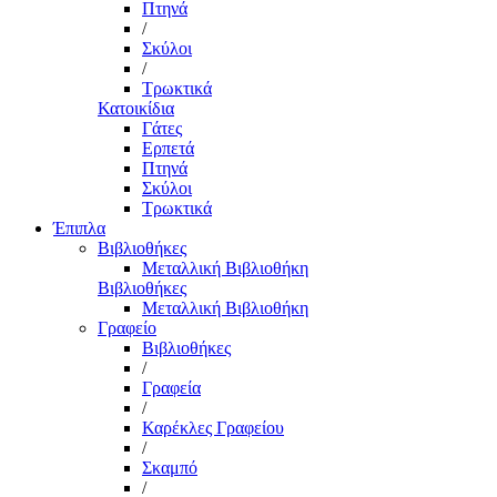
Πτηνά
/
Σκύλοι
/
Τρωκτικά
Κατοικίδια
Γάτες
Ερπετά
Πτηνά
Σκύλοι
Τρωκτικά
Έπιπλα
Βιβλιοθήκες
Μεταλλική Βιβλιοθήκη
Βιβλιοθήκες
Μεταλλική Βιβλιοθήκη
Γραφείο
Βιβλιοθήκες
/
Γραφεία
/
Καρέκλες Γραφείου
/
Σκαμπό
/