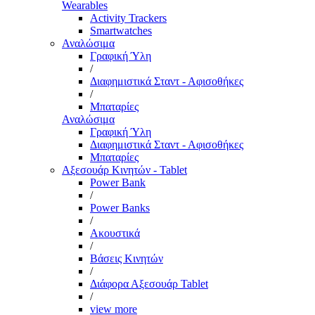
Wearables
Activity Trackers
Smartwatches
Αναλώσιμα
Γραφική Ύλη
/
Διαφημιστικά Σταντ - Αφισοθήκες
/
Μπαταρίες
Αναλώσιμα
Γραφική Ύλη
Διαφημιστικά Σταντ - Αφισοθήκες
Μπαταρίες
Αξεσουάρ Κινητών - Tablet
Power Bank
/
Power Banks
/
Ακουστικά
/
Βάσεις Κινητών
/
Διάφορα Αξεσουάρ Tablet
/
view more