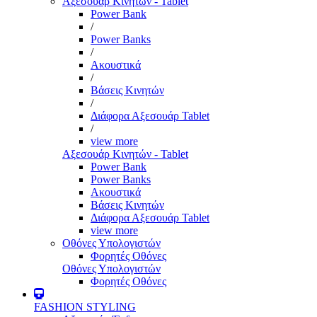
Αξεσουάρ Κινητών - Tablet
Power Bank
/
Power Banks
/
Ακουστικά
/
Βάσεις Κινητών
/
Διάφορα Αξεσουάρ Tablet
/
view more
Αξεσουάρ Κινητών - Tablet
Power Bank
Power Banks
Ακουστικά
Βάσεις Κινητών
Διάφορα Αξεσουάρ Tablet
view more
Οθόνες Υπολογιστών
Φορητές Οθόνες
Οθόνες Υπολογιστών
Φορητές Οθόνες
FASHION STYLING