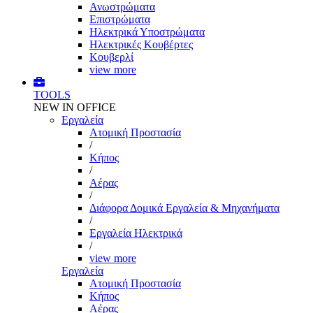
Ανωστρώματα
Επιστρώματα
Ηλεκτρικά Υποστρώματα
Ηλεκτρικές Κουβέρτες
Κουβερλί
view more
TOOLS
NEW IN OFFICE
Εργαλεία
Aτομική Προστασία
/
Kήπος
/
Αέρας
/
Διάφορα Δομικά Εργαλεία & Μηχανήματα
/
Εργαλεία Ηλεκτρικά
/
view more
Εργαλεία
Aτομική Προστασία
Kήπος
Αέρας