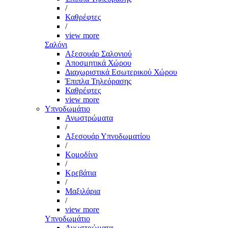
/
Καθρέφτες
/
view more
Σαλόνι
Αξεσουάρ Σαλονιού
Αποσμητικά Χώρου
Διαχωριστικά Εσωτερικού Χώρου
Έπιπλα Τηλεόρασης
Καθρέφτες
view more
Υπνοδωμάτιο
Ανωστρώματα
/
Αξεσουάρ Υπνοδωματίου
/
Κομοδίνο
/
Κρεβάτια
/
Μαξιλάρια
/
view more
Υπνοδωμάτιο
Ανωστρώματα