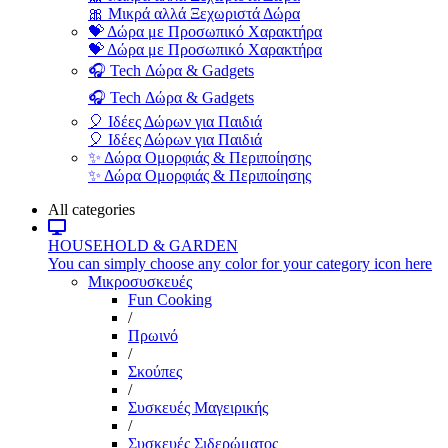
🎀 Μικρά αλλά Ξεχωριστά Δώρα
💝 Δώρα με Προσωπικό Χαρακτήρα
💝 Δώρα με Προσωπικό Χαρακτήρα
🎧 Tech Δώρα & Gadgets
🎧 Tech Δώρα & Gadgets
🎈 Ιδέες Δώρων για Παιδιά
🎈 Ιδέες Δώρων για Παιδιά
✨ Δώρα Ομορφιάς & Περιποίησης
✨ Δώρα Ομορφιάς & Περιποίησης
All categories
HOUSEHOLD & GARDEN
You can simply choose any color for your category icon here
Μικροσυσκευές
Fun Cooking
/
Πρωινό
/
Σκούπες
/
Συσκευές Μαγειρικής
/
Συσκευές Σιδερώματος