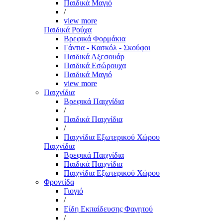
Παιδικά Μαγιό
/
view more
Παιδικά Ρούχα
Βρεφικά Φορμάκια
Γάντια - Κασκόλ - Σκούφοι
Παιδικά Αξεσουάρ
Παιδικά Εσώρουχα
Παιδικά Μαγιό
view more
Παιχνίδια
Βρεφικά Παιχνίδια
/
Παιδικά Παιχνίδια
/
Παιχνίδια Εξωτερικού Χώρου
Παιχνίδια
Βρεφικά Παιχνίδια
Παιδικά Παιχνίδια
Παιχνίδια Εξωτερικού Χώρου
Φροντίδα
Γιογιό
/
Είδη Εκπαίδευσης Φαγητού
/