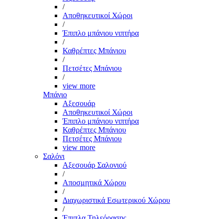
/
Αποθηκευτικοί Χώροι
/
Έπιπλο μπάνιου νιπτήρα
/
Καθρέπτες Μπάνιου
/
Πετσέτες Μπάνιου
/
view more
Μπάνιο
Αξεσουάρ
Αποθηκευτικοί Χώροι
Έπιπλο μπάνιου νιπτήρα
Καθρέπτες Μπάνιου
Πετσέτες Μπάνιου
view more
Σαλόνι
Αξεσουάρ Σαλονιού
/
Αποσμητικά Χώρου
/
Διαχωριστικά Εσωτερικού Χώρου
/
Έπιπλα Τηλεόρασης