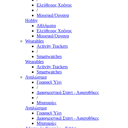
Ελεύθερος Χρόνος
/
Μουσικά Όργανα
Hobby
Αθλήματα
Ελεύθερος Χρόνος
Μουσικά Όργανα
Wearables
Activity Trackers
/
Smartwatches
Wearables
Activity Trackers
Smartwatches
Αναλώσιμα
Γραφική Ύλη
/
Διαφημιστικά Σταντ - Αφισοθήκες
/
Μπαταρίες
Αναλώσιμα
Γραφική Ύλη
Διαφημιστικά Σταντ - Αφισοθήκες
Μπαταρίες