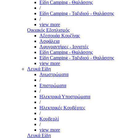
Είδη Camping - Θαλάσσης
/
Είδη Camping - Ταξιδιού - Θαλάσσης
/
view more
Οικιακός Εξοπλισμός
Αξεσουάρ Κουζίνας
Ασφάλεια
Αφυγραντήρες - Ιονιστές
Είδη Camping - Θαλάσσης
Είδη Camping - Ταξιδιού - Θαλάσσης
view more
Λευκά Είδη
Ανωστρώματα
/
Επιστρώματα
/
Ηλεκτρικά Υποστρώματα
/
Ηλεκτρικές Κουβέρτες
/
Κουβερλί
/
view more
Λευκά Είδη