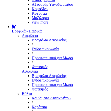
Αξεσουάρ Υπνοδωματίου
Κομοδίνο
Κρεβάτια
Μαξιλάρια
view more
Βρεφικά - Παιδικά
Ασφάλεια
Βραχιόλια Ασφαλείας
/
Ενδοεπικοινωνία
/
Προστατευτικά για Μωρά
/
Φωτισμός
Ασφάλεια
Βραχιόλια Ασφαλείας
Ενδοεπικοινωνία
Προστατευτικά για Μωρά
Φωτισμός
Βόλτα
Καθίσματα Αυτοκινήτου
/
Καρότσια