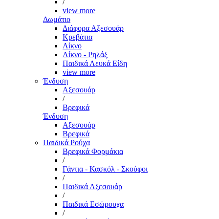
/
view more
Δωμάτιο
Διάφορα Αξεσουάρ
Κρεβάτια
Λίκνο
Λίκνο - Ρηλάξ
Παιδικά Λευκά Είδη
view more
Ένδυση
Αξεσουάρ
/
Βρεφικά
Ένδυση
Αξεσουάρ
Βρεφικά
Παιδικά Ρούχα
Βρεφικά Φορμάκια
/
Γάντια - Κασκόλ - Σκούφοι
/
Παιδικά Αξεσουάρ
/
Παιδικά Εσώρουχα
/