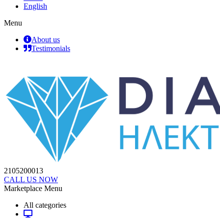
English
Menu
About us
Testimonials
2105200013
CALL US NOW
Marketplace Menu
All categories