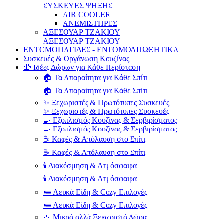
ΣΥΣΚΕΥΕΣ ΨΗΞΗΣ
AIR COOLER
ΑΝΕΜΙΣΤΗΡΕΣ
ΑΞΕΣΟΥΑΡ ΤΖΑΚΙΟΥ
ΑΞΕΣΟΥΑΡ ΤΖΑΚΙΟΥ
ΕΝΤΟΜΟΠΑΓΙΔΕΣ - ΕΝΤΟΜΟΑΠΩΘΗΤΙΚΑ
Συσκευές & Οργάνωση Κουζίνας
🎁 Ιδέες Δώρων για Κάθε Περίσταση
🏠 Τα Απαραίτητα για Κάθε Σπίτι
🏠 Τα Απαραίτητα για Κάθε Σπίτι
✨ Ξεχωριστές & Πρωτότυπες Συσκευές
✨ Ξεχωριστές & Πρωτότυπες Συσκευές
🍳 Εξοπλισμός Κουζίνας & Σερβιρίσματος
🍳 Εξοπλισμός Κουζίνας & Σερβιρίσματος
☕ Καφές & Απόλαυση στο Σπίτι
☕ Καφές & Απόλαυση στο Σπίτι
🕯️ Διακόσμηση & Ατμόσφαιρα
🕯️ Διακόσμηση & Ατμόσφαιρα
🛏️ Λευκά Είδη & Cozy Επιλογές
🛏️ Λευκά Είδη & Cozy Επιλογές
🎀 Μικρά αλλά Ξεχωριστά Δώρα