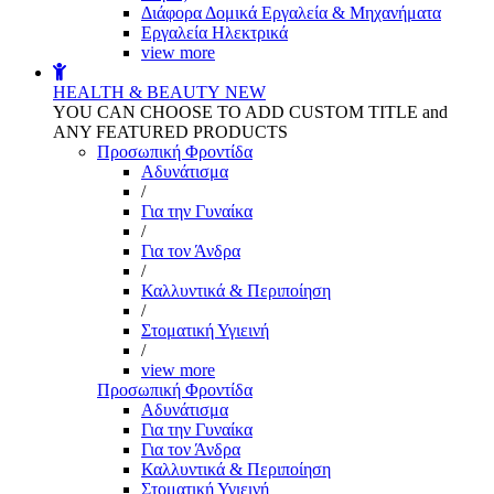
Διάφορα Δομικά Εργαλεία & Μηχανήματα
Εργαλεία Ηλεκτρικά
view more
HEALTH & BEAUTY
NEW
YOU CAN CHOOSE TO ADD CUSTOM TITLE and
ANY FEATURED PRODUCTS
Προσωπική Φροντίδα
Αδυνάτισμα
/
Για την Γυναίκα
/
Για τον Άνδρα
/
Καλλυντικά & Περιποίηση
/
Στοματική Υγιεινή
/
view more
Προσωπική Φροντίδα
Αδυνάτισμα
Για την Γυναίκα
Για τον Άνδρα
Καλλυντικά & Περιποίηση
Στοματική Υγιεινή