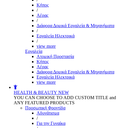
Kήπος
/
Αέρας
/
Διάφορα Δομικά Εργαλεία & Μηχανήματα
/
Εργαλεία Ηλεκτρικά
/
view more
Εργαλεία
Aτομική Προστασία
Kήπος
Αέρας
Διάφορα Δομικά Εργαλεία & Μηχανήματα
Εργαλεία Ηλεκτρικά
view more
HEALTH & BEAUTY
NEW
YOU CAN CHOOSE TO ADD CUSTOM TITLE and
ANY FEATURED PRODUCTS
Προσωπική Φροντίδα
Αδυνάτισμα
/
Για την Γυναίκα