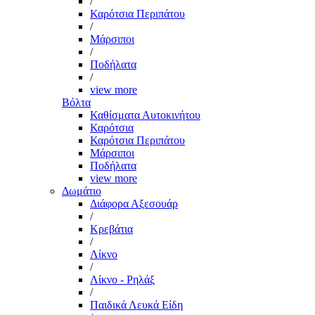
/
Καρότσια Περιπάτου
/
Μάρσιποι
/
Ποδήλατα
/
view more
Βόλτα
Καθίσματα Αυτοκινήτου
Καρότσια
Καρότσια Περιπάτου
Μάρσιποι
Ποδήλατα
view more
Δωμάτιο
Διάφορα Αξεσουάρ
/
Κρεβάτια
/
Λίκνο
/
Λίκνο - Ρηλάξ
/
Παιδικά Λευκά Είδη