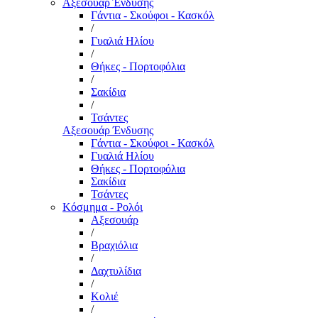
Αξεσουάρ Ένδυσης
Γάντια - Σκούφοι - Κασκόλ
/
Γυαλιά Ηλίου
/
Θήκες - Πορτοφόλια
/
Σακίδια
/
Τσάντες
Αξεσουάρ Ένδυσης
Γάντια - Σκούφοι - Κασκόλ
Γυαλιά Ηλίου
Θήκες - Πορτοφόλια
Σακίδια
Τσάντες
Κόσμημα - Ρολόι
Αξεσουάρ
/
Βραχιόλια
/
Δαχτυλίδια
/
Κολιέ
/