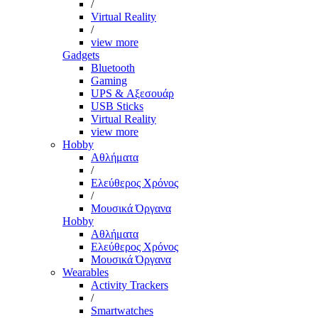
/
Virtual Reality
/
view more
Gadgets
Bluetooth
Gaming
UPS & Αξεσουάρ
USB Sticks
Virtual Reality
view more
Hobby
Αθλήματα
/
Ελεύθερος Χρόνος
/
Μουσικά Όργανα
Hobby
Αθλήματα
Ελεύθερος Χρόνος
Μουσικά Όργανα
Wearables
Activity Trackers
/
Smartwatches