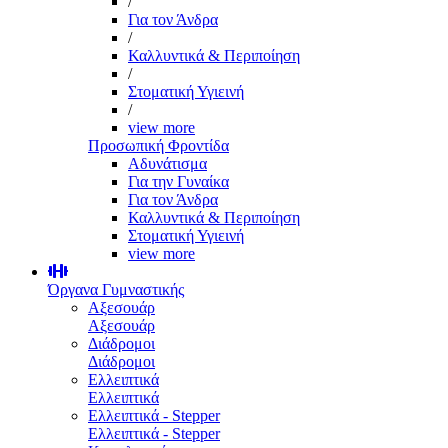
/
Για τον Άνδρα
/
Καλλυντικά & Περιποίηση
/
Στοματική Υγιεινή
/
view more
Προσωπική Φροντίδα
Αδυνάτισμα
Για την Γυναίκα
Για τον Άνδρα
Καλλυντικά & Περιποίηση
Στοματική Υγιεινή
view more
Όργανα Γυμναστικής
Αξεσουάρ
Αξεσουάρ
Διάδρομοι
Διάδρομοι
Ελλειπτικά
Ελλειπτικά
Ελλειπτικά - Stepper
Ελλειπτικά - Stepper