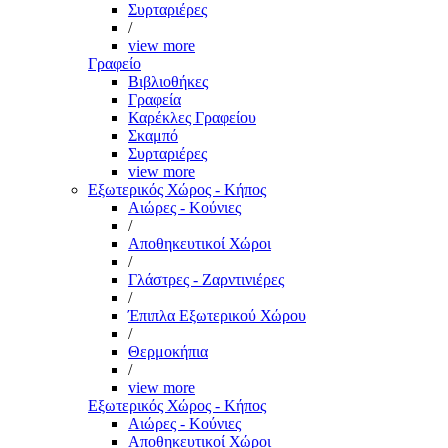
Συρταριέρες
/
view more
Γραφείο
Βιβλιοθήκες
Γραφεία
Καρέκλες Γραφείου
Σκαμπό
Συρταριέρες
view more
Εξωτερικός Χώρος - Κήπος
Αιώρες - Κούνιες
/
Αποθηκευτικοί Χώροι
/
Γλάστρες - Ζαρντινιέρες
/
Έπιπλα Εξωτερικού Χώρου
/
Θερμοκήπια
/
view more
Εξωτερικός Χώρος - Κήπος
Αιώρες - Κούνιες
Αποθηκευτικοί Χώροι