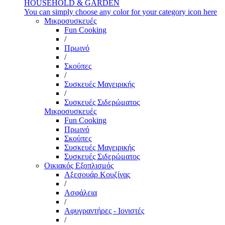
HOUSEHOLD & GARDEN
You can simply choose any color for your category icon here
Μικροσυσκευές
Fun Cooking
/
Πρωινό
/
Σκούπες
/
Συσκευές Μαγειρικής
/
Συσκευές Σιδερώματος
Μικροσυσκευές
Fun Cooking
Πρωινό
Σκούπες
Συσκευές Μαγειρικής
Συσκευές Σιδερώματος
Οικιακός Εξοπλισμός
Αξεσουάρ Κουζίνας
/
Ασφάλεια
/
Αφυγραντήρες - Ιονιστές
/