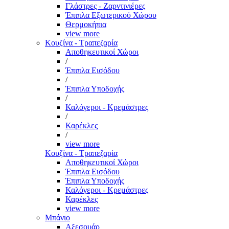
Γλάστρες - Ζαρντινιέρες
Έπιπλα Εξωτερικού Χώρου
Θερμοκήπια
view more
Κουζίνα - Τραπεζαρία
Αποθηκευτικοί Χώροι
/
Έπιπλα Εισόδου
/
Έπιπλα Υποδοχής
/
Καλόγεροι - Κρεμάστρες
/
Καρέκλες
/
view more
Κουζίνα - Τραπεζαρία
Αποθηκευτικοί Χώροι
Έπιπλα Εισόδου
Έπιπλα Υποδοχής
Καλόγεροι - Κρεμάστρες
Καρέκλες
view more
Μπάνιο
Αξεσουάρ