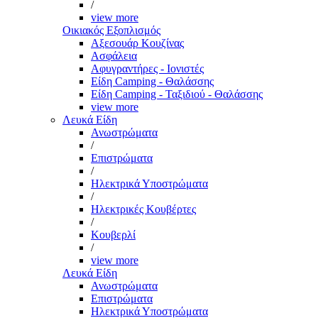
/
view more
Οικιακός Εξοπλισμός
Αξεσουάρ Κουζίνας
Ασφάλεια
Αφυγραντήρες - Ιονιστές
Είδη Camping - Θαλάσσης
Είδη Camping - Ταξιδιού - Θαλάσσης
view more
Λευκά Είδη
Ανωστρώματα
/
Επιστρώματα
/
Ηλεκτρικά Υποστρώματα
/
Ηλεκτρικές Κουβέρτες
/
Κουβερλί
/
view more
Λευκά Είδη
Ανωστρώματα
Επιστρώματα
Ηλεκτρικά Υποστρώματα