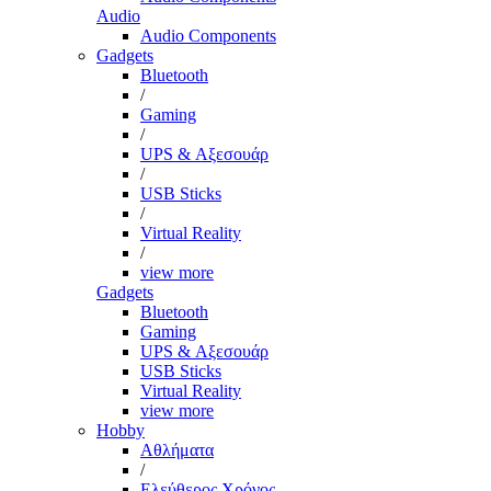
Audio
Audio Components
Gadgets
Bluetooth
/
Gaming
/
UPS & Αξεσουάρ
/
USB Sticks
/
Virtual Reality
/
view more
Gadgets
Bluetooth
Gaming
UPS & Αξεσουάρ
USB Sticks
Virtual Reality
view more
Hobby
Αθλήματα
/
Ελεύθερος Χρόνος