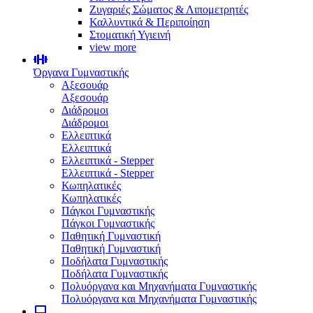
Ζυγαριές Σώματος & Λιπομετρητές
Καλλυντικά & Περιποίηση
Στοματική Υγιεινή
view more
Όργανα Γυμναστικής
Αξεσουάρ
Αξεσουάρ
Διάδρομοι
Διάδρομοι
Ελλειπτικά
Ελλειπτικά
Ελλειπτικά - Stepper
Ελλειπτικά - Stepper
Κωπηλατικές
Κωπηλατικές
Πάγκοι Γυμναστικής
Πάγκοι Γυμναστικής
Παθητική Γυμναστική
Παθητική Γυμναστική
Ποδήλατα Γυμναστικής
Ποδήλατα Γυμναστικής
Πολυόργανα και Μηχανήματα Γυμναστικής
Πολυόργανα και Μηχανήματα Γυμναστικής