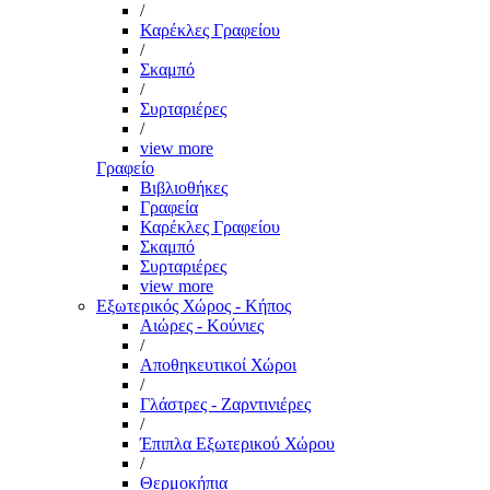
/
Καρέκλες Γραφείου
/
Σκαμπό
/
Συρταριέρες
/
view more
Γραφείο
Βιβλιοθήκες
Γραφεία
Καρέκλες Γραφείου
Σκαμπό
Συρταριέρες
view more
Εξωτερικός Χώρος - Κήπος
Αιώρες - Κούνιες
/
Αποθηκευτικοί Χώροι
/
Γλάστρες - Ζαρντινιέρες
/
Έπιπλα Εξωτερικού Χώρου
/
Θερμοκήπια