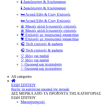
🕯️ Διακόσμηση & Ατμόσφαιρα
🕯️ Διακόσμηση & Ατμόσφαιρα
🛏️ Λευκά Είδη & Cozy Επιλογές
🛏️ Λευκά Είδη & Cozy Επιλογές
🎀 Μικρές αλλά ξεχωριστές επιλογές
🎀 Μικρές αλλά ξεχωριστές επιλογές
💝 Επιλογές με προσωπικό χαρακτήρα
💝 Επιλογές με προσωπικό χαρακτήρα
🎧 Tech επιλογές & gadgets
🎧 Tech επιλογές & gadgets
🎈 Ιδέες για παιδιά
🎈 Ιδέες για παιδιά
✨ Ομορφιά και περιποίηση
✨ Ομορφιά και περιποίηση
All categories
ΕΙΔΗ ΣΠΙΤΙΟΥ
βρείτε τα καλύτερα οικιακά της αγοράς
ΔΕΣ ΜΕΡΙΚΑ ΑΠΌ ΤΑ ΠΡΟΪΌΝΤΑ ΤΗΣ ΚΑΤΗΓΟΡΙΑΣ
ΕΙΔΗ ΣΠΙΤΙΟΥ
Μικροσυσκευές