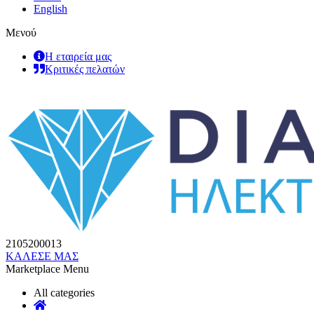
English
Μενού
Η εταιρεία μας
Κριτικές πελατών
2105200013
ΚΑΛΕΣΕ ΜΑΣ
Marketplace Menu
All categories