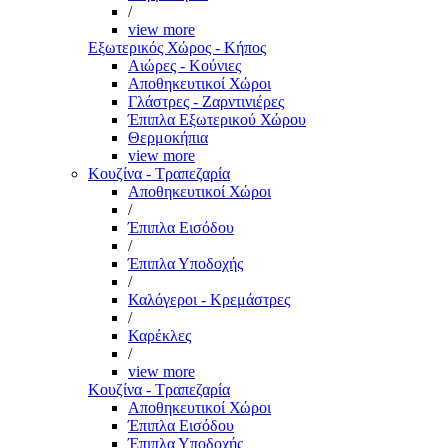
/
view more
Εξωτερικός Χώρος - Κήπος
Αιώρες - Κούνιες
Αποθηκευτικοί Χώροι
Γλάστρες - Ζαρντινιέρες
Έπιπλα Εξωτερικού Χώρου
Θερμοκήπια
view more
Κουζίνα - Τραπεζαρία
Αποθηκευτικοί Χώροι
/
Έπιπλα Εισόδου
/
Έπιπλα Υποδοχής
/
Καλόγεροι - Κρεμάστρες
/
Καρέκλες
/
view more
Κουζίνα - Τραπεζαρία
Αποθηκευτικοί Χώροι
Έπιπλα Εισόδου
Έπιπλα Υποδοχής