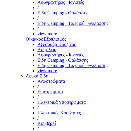
Αφυγραντήρες - Ιονιστές
/
Είδη Camping - Θαλάσσης
/
Είδη Camping - Ταξιδιού - Θαλάσσης
/
view more
Οικιακός Εξοπλισμός
Αξεσουάρ Κουζίνας
Ασφάλεια
Αφυγραντήρες - Ιονιστές
Είδη Camping - Θαλάσσης
Είδη Camping - Ταξιδιού - Θαλάσσης
view more
Λευκά Είδη
Ανωστρώματα
/
Επιστρώματα
/
Ηλεκτρικά Υποστρώματα
/
Ηλεκτρικές Κουβέρτες
/
Κουβερλί
/