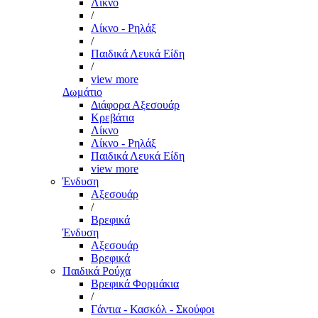
Λίκνο
/
Λίκνο - Ρηλάξ
/
Παιδικά Λευκά Είδη
/
view more
Δωμάτιο
Διάφορα Αξεσουάρ
Κρεβάτια
Λίκνο
Λίκνο - Ρηλάξ
Παιδικά Λευκά Είδη
view more
Ένδυση
Αξεσουάρ
/
Βρεφικά
Ένδυση
Αξεσουάρ
Βρεφικά
Παιδικά Ρούχα
Βρεφικά Φορμάκια
/
Γάντια - Κασκόλ - Σκούφοι