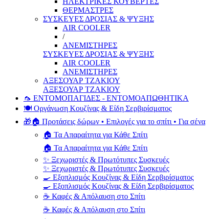
ΗΛΕΚΤΡΙΚΕΣ ΚΟΥΒΕΡΤΕΣ
ΘΕΡΜΑΣΤΡΕΣ
ΣΥΣΚΕΥΕΣ ΔΡΟΣΙΑΣ & ΨΥΞΗΣ
AIR COOLER
/
ΑΝΕΜΙΣΤΗΡΕΣ
ΣΥΣΚΕΥΕΣ ΔΡΟΣΙΑΣ & ΨΥΞΗΣ
AIR COOLER
ΑΝΕΜΙΣΤΗΡΕΣ
ΑΞΕΣΟΥΑΡ ΤΖΑΚΙΟΥ
ΑΞΕΣΟΥΑΡ ΤΖΑΚΙΟΥ
🦟 ΕΝΤΟΜΟΠΑΓΙΔΕΣ - ΕΝΤΟΜΟΑΠΩΘΗΤΙΚΑ
🍽️ Οργάνωση Κουζίνας & Είδη Σερβιρίσματος
🎁🏠 Προτάσεις δώρων • Επιλογές για το σπίτι • Για σένα
🏠 Τα Απαραίτητα για Κάθε Σπίτι
🏠 Τα Απαραίτητα για Κάθε Σπίτι
✨ Ξεχωριστές & Πρωτότυπες Συσκευές
✨ Ξεχωριστές & Πρωτότυπες Συσκευές
🍳 Εξοπλισμός Κουζίνας & Είδη Σερβιρίσματος
🍳 Εξοπλισμός Κουζίνας & Είδη Σερβιρίσματος
☕ Καφές & Απόλαυση στο Σπίτι
☕ Καφές & Απόλαυση στο Σπίτι