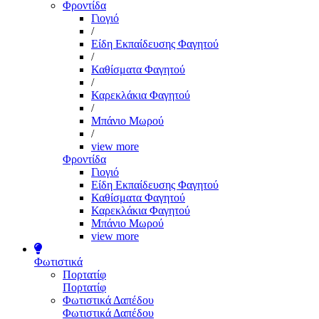
Φροντίδα
Γιογιό
/
Είδη Εκπαίδευσης Φαγητού
/
Καθίσματα Φαγητού
/
Καρεκλάκια Φαγητού
/
Μπάνιο Μωρού
/
view more
Φροντίδα
Γιογιό
Είδη Εκπαίδευσης Φαγητού
Καθίσματα Φαγητού
Καρεκλάκια Φαγητού
Μπάνιο Μωρού
view more
Φωτιστικά
Πορτατίφ
Πορτατίφ
Φωτιστικά Δαπέδου
Φωτιστικά Δαπέδου