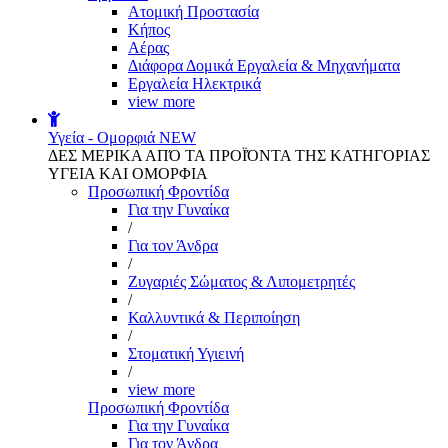
Aτομική Προστασία
Kήπος
Αέρας
Διάφορα Δομικά Εργαλεία & Μηχανήματα
Εργαλεία Ηλεκτρικά
view more
Υγεία - Ομορφιά
NEW
ΔΕΣ ΜΕΡΙΚΑ ΑΠΌ ΤΑ ΠΡΟΪΌΝΤΑ ΤΗΣ ΚΑΤΗΓΟΡΙΑΣ
ΥΓΕΙΑ ΚΑΙ ΟΜΟΡΦΙΑ
Προσωπική Φροντίδα
Για την Γυναίκα
/
Για τον Άνδρα
/
Ζυγαριές Σώματος & Λιπομετρητές
/
Καλλυντικά & Περιποίηση
/
Στοματική Υγιεινή
/
view more
Προσωπική Φροντίδα
Για την Γυναίκα
Για τον Άνδρα