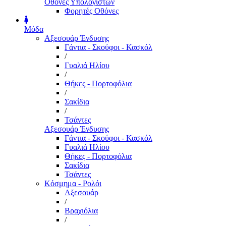
Οθόνες Υπολογιστών
Φορητές Οθόνες
Μόδα
Αξεσουάρ Ένδυσης
Γάντια - Σκούφοι - Κασκόλ
/
Γυαλιά Ηλίου
/
Θήκες - Πορτοφόλια
/
Σακίδια
/
Τσάντες
Αξεσουάρ Ένδυσης
Γάντια - Σκούφοι - Κασκόλ
Γυαλιά Ηλίου
Θήκες - Πορτοφόλια
Σακίδια
Τσάντες
Κόσμημα - Ρολόι
Αξεσουάρ
/
Βραχιόλια
/