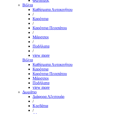
Φωτισμός
Βόλτα
Καθίσματα Αυτοκινήτου
/
Καρότσια
/
Καρότσια Περιπάτου
/
Μάρσιποι
/
Ποδήλατα
/
view more
Βόλτα
Καθίσματα Αυτοκινήτου
Καρότσια
Καρότσια Περιπάτου
Μάρσιποι
Ποδήλατα
view more
Δωμάτιο
Διάφορα Αξεσουάρ
/
Κρεβάτια
/