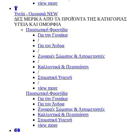
view more
Υγεία - Ομορφιά
NEW
ΔΕΣ ΜΕΡΙΚΑ ΑΠΌ ΤΑ ΠΡΟΪΌΝΤΑ ΤΗΣ ΚΑΤΗΓΟΡΙΑΣ
ΥΓΕΙΑ ΚΑΙ ΟΜΟΡΦΙΑ
Προσωπική Φροντίδα
Για την Γυναίκα
/
Για τον Άνδρα
/
Ζυγαριές Σώματος & Λιπομετρητές
/
Καλλυντικά & Περιποίηση
/
Στοματική Υγιεινή
/
view more
Προσωπική Φροντίδα
Για την Γυναίκα
Για τον Άνδρα
Ζυγαριές Σώματος & Λιπομετρητές
Καλλυντικά & Περιποίηση
Στοματική Υγιεινή
view more