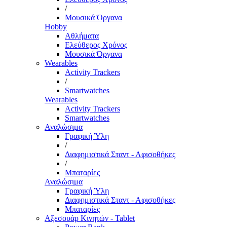
/
Μουσικά Όργανα
Hobby
Αθλήματα
Ελεύθερος Χρόνος
Μουσικά Όργανα
Wearables
Activity Trackers
/
Smartwatches
Wearables
Activity Trackers
Smartwatches
Αναλώσιμα
Γραφική Ύλη
/
Διαφημιστικά Σταντ - Αφισοθήκες
/
Μπαταρίες
Αναλώσιμα
Γραφική Ύλη
Διαφημιστικά Σταντ - Αφισοθήκες
Μπαταρίες
Αξεσουάρ Κινητών - Tablet