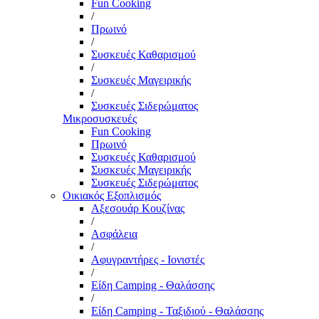
Fun Cooking
/
Πρωινό
/
Συσκευές Καθαρισμού
/
Συσκευές Μαγειρικής
/
Συσκευές Σιδερώματος
Μικροσυσκευές
Fun Cooking
Πρωινό
Συσκευές Καθαρισμού
Συσκευές Μαγειρικής
Συσκευές Σιδερώματος
Οικιακός Εξοπλισμός
Αξεσουάρ Κουζίνας
/
Ασφάλεια
/
Αφυγραντήρες - Ιονιστές
/
Είδη Camping - Θαλάσσης
/
Είδη Camping - Ταξιδιού - Θαλάσσης