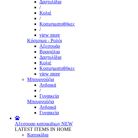
Δαχτυλίδια
/
Κολιέ
/
Κοσμηματοθήκες
/
view more
Κόσμημα - Ρολόι
Αξεσουάρ
Βραχιόλια
Δαχτυλίδια
Κολιέ
Κοσμηματοθήκες
view more
Μπουρνούζια
Ανδρικά
/
Γυναικεία
Μπουρνούζια
Ανδρικά
Γυναικεία
Αξεσουαρ κατοικιδιων
NEW
LATEST ITEMS IN HOME
Κατοικίδια