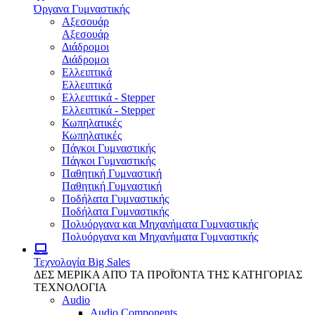
Όργανα Γυμναστικής
Αξεσουάρ
Αξεσουάρ
Διάδρομοι
Διάδρομοι
Ελλειπτικά
Ελλειπτικά
Ελλειπτικά - Stepper
Ελλειπτικά - Stepper
Κωπηλατικές
Κωπηλατικές
Πάγκοι Γυμναστικής
Πάγκοι Γυμναστικής
Παθητική Γυμναστική
Παθητική Γυμναστική
Ποδήλατα Γυμναστικής
Ποδήλατα Γυμναστικής
Πολυόργανα και Μηχανήματα Γυμναστικής
Πολυόργανα και Μηχανήματα Γυμναστικής
Τεχνολογία
Big Sales
ΔΕΣ ΜΕΡΙΚΑ ΑΠΌ ΤΑ ΠΡΟΪΌΝΤΑ ΤΗΣ ΚΑΤΗΓΟΡΙΑΣ
ΤΕΧΝΟΛΟΓΙΑ
Audio
Audio Components