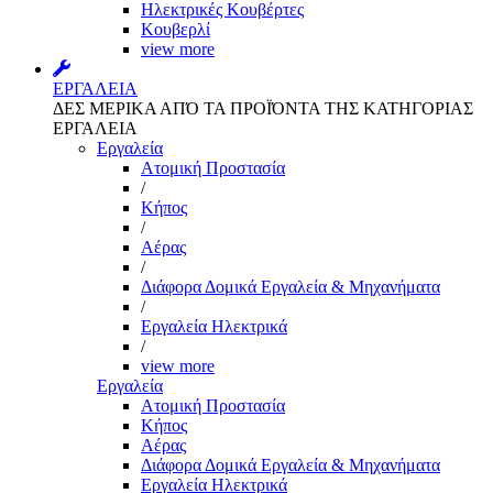
Ηλεκτρικές Κουβέρτες
Κουβερλί
view more
ΕΡΓΑΛΕΙΑ
ΔΕΣ ΜΕΡΙΚΑ ΑΠΌ ΤΑ ΠΡΟΪΌΝΤΑ ΤΗΣ ΚΑΤΗΓΟΡΙΑΣ
ΕΡΓΑΛΕΙΑ
Εργαλεία
Aτομική Προστασία
/
Kήπος
/
Αέρας
/
Διάφορα Δομικά Εργαλεία & Μηχανήματα
/
Εργαλεία Ηλεκτρικά
/
view more
Εργαλεία
Aτομική Προστασία
Kήπος
Αέρας
Διάφορα Δομικά Εργαλεία & Μηχανήματα
Εργαλεία Ηλεκτρικά