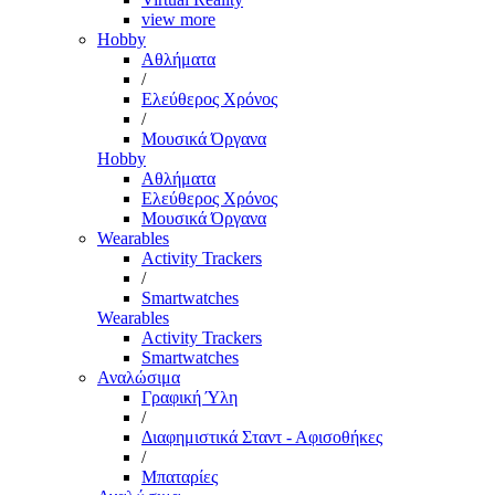
view more
Hobby
Αθλήματα
/
Ελεύθερος Χρόνος
/
Μουσικά Όργανα
Hobby
Αθλήματα
Ελεύθερος Χρόνος
Μουσικά Όργανα
Wearables
Activity Trackers
/
Smartwatches
Wearables
Activity Trackers
Smartwatches
Αναλώσιμα
Γραφική Ύλη
/
Διαφημιστικά Σταντ - Αφισοθήκες
/
Μπαταρίες