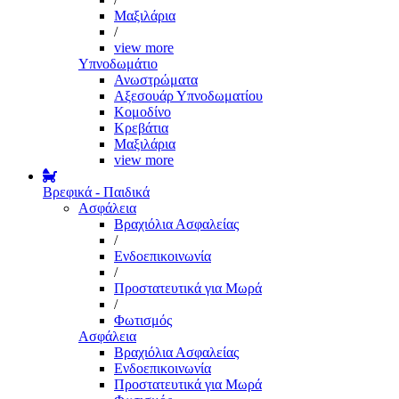
Μαξιλάρια
/
view more
Υπνοδωμάτιο
Ανωστρώματα
Αξεσουάρ Υπνοδωματίου
Κομοδίνο
Κρεβάτια
Μαξιλάρια
view more
Βρεφικά - Παιδικά
Ασφάλεια
Βραχιόλια Ασφαλείας
/
Ενδοεπικοινωνία
/
Προστατευτικά για Μωρά
/
Φωτισμός
Ασφάλεια
Βραχιόλια Ασφαλείας
Ενδοεπικοινωνία
Προστατευτικά για Μωρά