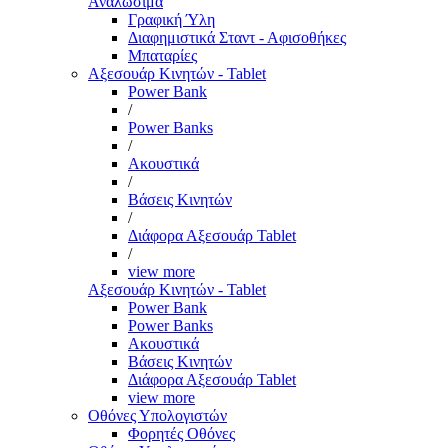
Αναλώσιμα
Γραφική Ύλη
Διαφημιστικά Σταντ - Αφισοθήκες
Μπαταρίες
Αξεσουάρ Κινητών - Tablet
Power Bank
/
Power Banks
/
Ακουστικά
/
Βάσεις Κινητών
/
Διάφορα Αξεσουάρ Tablet
/
view more
Αξεσουάρ Κινητών - Tablet
Power Bank
Power Banks
Ακουστικά
Βάσεις Κινητών
Διάφορα Αξεσουάρ Tablet
view more
Οθόνες Υπολογιστών
Φορητές Οθόνες