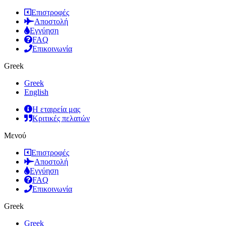
Επιστροφές
Αποστολή
Εγγύηση
FAQ
Επικοινωνία
Greek
Greek
English
Η εταιρεία μας
Κριτικές πελατών
Μενού
Επιστροφές
Αποστολή
Εγγύηση
FAQ
Επικοινωνία
Greek
Greek