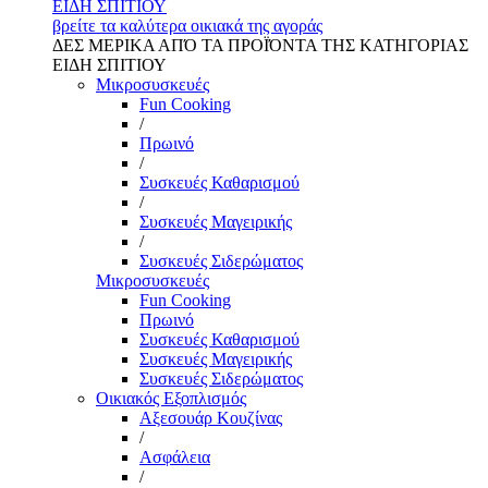
ΕΙΔΗ ΣΠΙΤΙΟΥ
βρείτε τα καλύτερα οικιακά της αγοράς
ΔΕΣ ΜΕΡΙΚΑ ΑΠΌ ΤΑ ΠΡΟΪΌΝΤΑ ΤΗΣ ΚΑΤΗΓΟΡΙΑΣ
ΕΙΔΗ ΣΠΙΤΙΟΥ
Μικροσυσκευές
Fun Cooking
/
Πρωινό
/
Συσκευές Καθαρισμού
/
Συσκευές Μαγειρικής
/
Συσκευές Σιδερώματος
Μικροσυσκευές
Fun Cooking
Πρωινό
Συσκευές Καθαρισμού
Συσκευές Μαγειρικής
Συσκευές Σιδερώματος
Οικιακός Εξοπλισμός
Αξεσουάρ Κουζίνας
/
Ασφάλεια
/