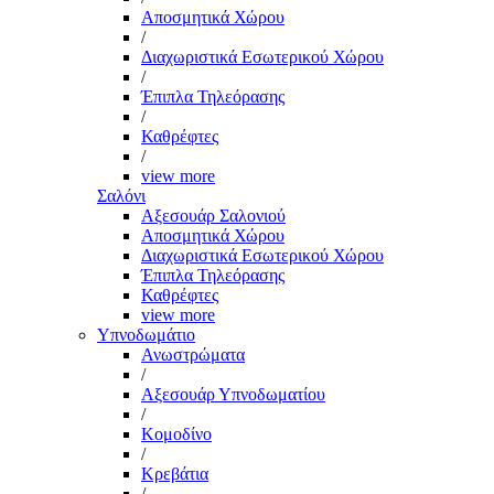
Αποσμητικά Χώρου
/
Διαχωριστικά Εσωτερικού Χώρου
/
Έπιπλα Τηλεόρασης
/
Καθρέφτες
/
view more
Σαλόνι
Αξεσουάρ Σαλονιού
Αποσμητικά Χώρου
Διαχωριστικά Εσωτερικού Χώρου
Έπιπλα Τηλεόρασης
Καθρέφτες
view more
Υπνοδωμάτιο
Ανωστρώματα
/
Αξεσουάρ Υπνοδωματίου
/
Κομοδίνο
/
Κρεβάτια
/