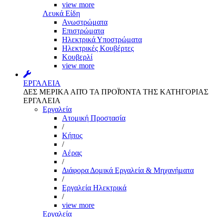
view more
Λευκά Είδη
Ανωστρώματα
Επιστρώματα
Ηλεκτρικά Υποστρώματα
Ηλεκτρικές Κουβέρτες
Κουβερλί
view more
ΕΡΓΑΛΕΙΑ
ΔΕΣ ΜΕΡΙΚΑ ΑΠΌ ΤΑ ΠΡΟΪΌΝΤΑ ΤΗΣ ΚΑΤΗΓΟΡΙΑΣ
ΕΡΓΑΛΕΙΑ
Εργαλεία
Aτομική Προστασία
/
Kήπος
/
Αέρας
/
Διάφορα Δομικά Εργαλεία & Μηχανήματα
/
Εργαλεία Ηλεκτρικά
/
view more
Εργαλεία