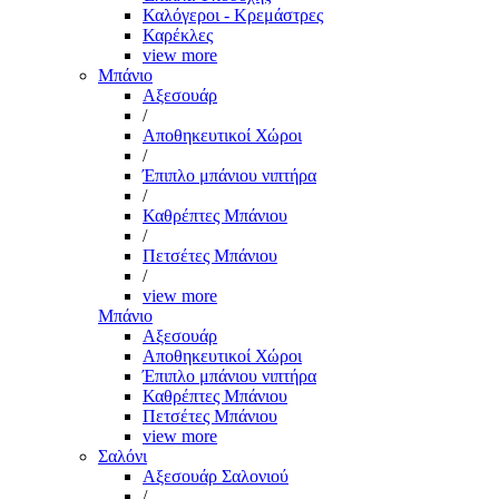
Καλόγεροι - Κρεμάστρες
Καρέκλες
view more
Μπάνιο
Αξεσουάρ
/
Αποθηκευτικοί Χώροι
/
Έπιπλο μπάνιου νιπτήρα
/
Καθρέπτες Μπάνιου
/
Πετσέτες Μπάνιου
/
view more
Μπάνιο
Αξεσουάρ
Αποθηκευτικοί Χώροι
Έπιπλο μπάνιου νιπτήρα
Καθρέπτες Μπάνιου
Πετσέτες Μπάνιου
view more
Σαλόνι
Αξεσουάρ Σαλονιού
/