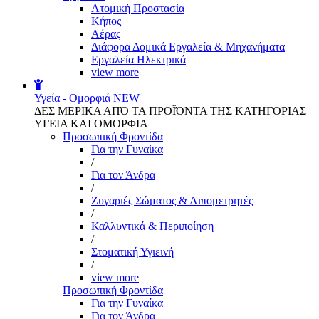
Aτομική Προστασία
Kήπος
Αέρας
Διάφορα Δομικά Εργαλεία & Μηχανήματα
Εργαλεία Ηλεκτρικά
view more
Υγεία - Ομορφιά
NEW
ΔΕΣ ΜΕΡΙΚΑ ΑΠΌ ΤΑ ΠΡΟΪΌΝΤΑ ΤΗΣ ΚΑΤΗΓΟΡΙΑΣ
ΥΓΕΙΑ ΚΑΙ ΟΜΟΡΦΙΑ
Προσωπική Φροντίδα
Για την Γυναίκα
/
Για τον Άνδρα
/
Ζυγαριές Σώματος & Λιπομετρητές
/
Καλλυντικά & Περιποίηση
/
Στοματική Υγιεινή
/
view more
Προσωπική Φροντίδα
Για την Γυναίκα
Για τον Άνδρα