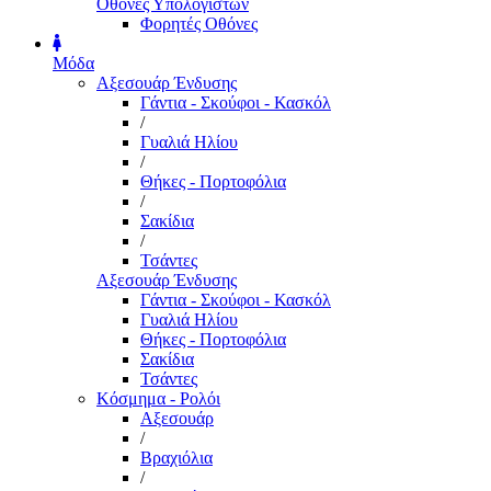
Οθόνες Υπολογιστών
Φορητές Οθόνες
Μόδα
Αξεσουάρ Ένδυσης
Γάντια - Σκούφοι - Κασκόλ
/
Γυαλιά Ηλίου
/
Θήκες - Πορτοφόλια
/
Σακίδια
/
Τσάντες
Αξεσουάρ Ένδυσης
Γάντια - Σκούφοι - Κασκόλ
Γυαλιά Ηλίου
Θήκες - Πορτοφόλια
Σακίδια
Τσάντες
Κόσμημα - Ρολόι
Αξεσουάρ
/
Βραχιόλια
/