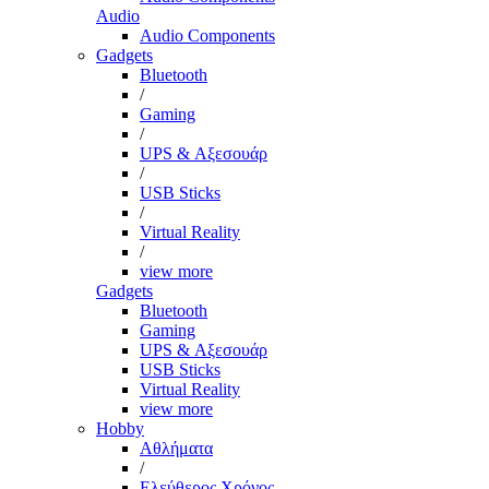
Audio
Audio Components
Gadgets
Bluetooth
/
Gaming
/
UPS & Αξεσουάρ
/
USB Sticks
/
Virtual Reality
/
view more
Gadgets
Bluetooth
Gaming
UPS & Αξεσουάρ
USB Sticks
Virtual Reality
view more
Hobby
Αθλήματα
/
Ελεύθερος Χρόνος