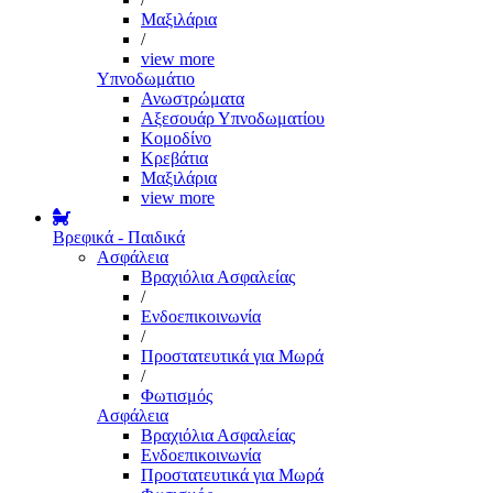
Μαξιλάρια
/
view more
Υπνοδωμάτιο
Ανωστρώματα
Αξεσουάρ Υπνοδωματίου
Κομοδίνο
Κρεβάτια
Μαξιλάρια
view more
Βρεφικά - Παιδικά
Ασφάλεια
Βραχιόλια Ασφαλείας
/
Ενδοεπικοινωνία
/
Προστατευτικά για Μωρά
/
Φωτισμός
Ασφάλεια
Βραχιόλια Ασφαλείας
Ενδοεπικοινωνία
Προστατευτικά για Μωρά