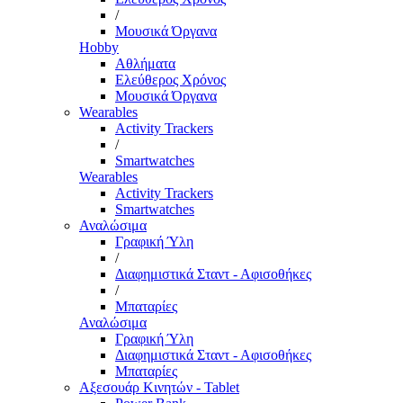
/
Μουσικά Όργανα
Hobby
Αθλήματα
Ελεύθερος Χρόνος
Μουσικά Όργανα
Wearables
Activity Trackers
/
Smartwatches
Wearables
Activity Trackers
Smartwatches
Αναλώσιμα
Γραφική Ύλη
/
Διαφημιστικά Σταντ - Αφισοθήκες
/
Μπαταρίες
Αναλώσιμα
Γραφική Ύλη
Διαφημιστικά Σταντ - Αφισοθήκες
Μπαταρίες
Αξεσουάρ Κινητών - Tablet