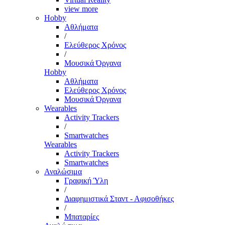
view more
Hobby
Αθλήματα
/
Ελεύθερος Χρόνος
/
Μουσικά Όργανα
Hobby
Αθλήματα
Ελεύθερος Χρόνος
Μουσικά Όργανα
Wearables
Activity Trackers
/
Smartwatches
Wearables
Activity Trackers
Smartwatches
Αναλώσιμα
Γραφική Ύλη
/
Διαφημιστικά Σταντ - Αφισοθήκες
/
Μπαταρίες