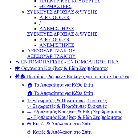
ΗΛΕΚΤΡΙΚΕΣ ΚΟΥΒΕΡΤΕΣ
ΘΕΡΜΑΣΤΡΕΣ
ΣΥΣΚΕΥΕΣ ΔΡΟΣΙΑΣ & ΨΥΞΗΣ
AIR COOLER
/
ΑΝΕΜΙΣΤΗΡΕΣ
ΣΥΣΚΕΥΕΣ ΔΡΟΣΙΑΣ & ΨΥΞΗΣ
AIR COOLER
ΑΝΕΜΙΣΤΗΡΕΣ
ΑΞΕΣΟΥΑΡ ΤΖΑΚΙΟΥ
ΑΞΕΣΟΥΑΡ ΤΖΑΚΙΟΥ
🦟 ΕΝΤΟΜΟΠΑΓΙΔΕΣ - ΕΝΤΟΜΟΑΠΩΘΗΤΙΚΑ
🍽️ Οργάνωση Κουζίνας & Είδη Σερβιρίσματος
🎁🏠 Προτάσεις δώρων • Επιλογές για το σπίτι • Για σένα
🏠 Τα Απαραίτητα για Κάθε Σπίτι
🏠 Τα Απαραίτητα για Κάθε Σπίτι
✨ Ξεχωριστές & Πρωτότυπες Συσκευές
✨ Ξεχωριστές & Πρωτότυπες Συσκευές
🍳 Εξοπλισμός Κουζίνας & Είδη Σερβιρίσματος
🍳 Εξοπλισμός Κουζίνας & Είδη Σερβιρίσματος
☕ Καφές & Απόλαυση στο Σπίτι
☕ Καφές & Απόλαυση στο Σπίτι