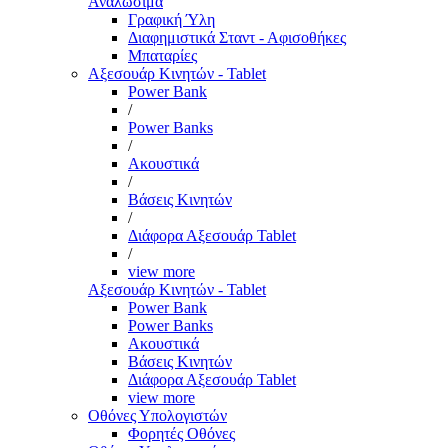
Αναλώσιμα
Γραφική Ύλη
Διαφημιστικά Σταντ - Αφισοθήκες
Μπαταρίες
Αξεσουάρ Κινητών - Tablet
Power Bank
/
Power Banks
/
Ακουστικά
/
Βάσεις Κινητών
/
Διάφορα Αξεσουάρ Tablet
/
view more
Αξεσουάρ Κινητών - Tablet
Power Bank
Power Banks
Ακουστικά
Βάσεις Κινητών
Διάφορα Αξεσουάρ Tablet
view more
Οθόνες Υπολογιστών
Φορητές Οθόνες