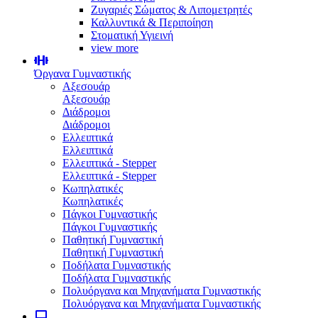
Ζυγαριές Σώματος & Λιπομετρητές
Καλλυντικά & Περιποίηση
Στοματική Υγιεινή
view more
Όργανα Γυμναστικής
Αξεσουάρ
Αξεσουάρ
Διάδρομοι
Διάδρομοι
Ελλειπτικά
Ελλειπτικά
Ελλειπτικά - Stepper
Ελλειπτικά - Stepper
Κωπηλατικές
Κωπηλατικές
Πάγκοι Γυμναστικής
Πάγκοι Γυμναστικής
Παθητική Γυμναστική
Παθητική Γυμναστική
Ποδήλατα Γυμναστικής
Ποδήλατα Γυμναστικής
Πολυόργανα και Μηχανήματα Γυμναστικής
Πολυόργανα και Μηχανήματα Γυμναστικής