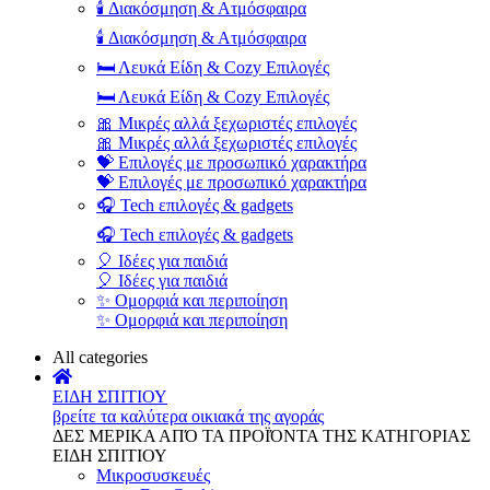
🕯️ Διακόσμηση & Ατμόσφαιρα
🕯️ Διακόσμηση & Ατμόσφαιρα
🛏️ Λευκά Είδη & Cozy Επιλογές
🛏️ Λευκά Είδη & Cozy Επιλογές
🎀 Μικρές αλλά ξεχωριστές επιλογές
🎀 Μικρές αλλά ξεχωριστές επιλογές
💝 Επιλογές με προσωπικό χαρακτήρα
💝 Επιλογές με προσωπικό χαρακτήρα
🎧 Tech επιλογές & gadgets
🎧 Tech επιλογές & gadgets
🎈 Ιδέες για παιδιά
🎈 Ιδέες για παιδιά
✨ Ομορφιά και περιποίηση
✨ Ομορφιά και περιποίηση
All categories
ΕΙΔΗ ΣΠΙΤΙΟΥ
βρείτε τα καλύτερα οικιακά της αγοράς
ΔΕΣ ΜΕΡΙΚΑ ΑΠΌ ΤΑ ΠΡΟΪΌΝΤΑ ΤΗΣ ΚΑΤΗΓΟΡΙΑΣ
ΕΙΔΗ ΣΠΙΤΙΟΥ
Μικροσυσκευές