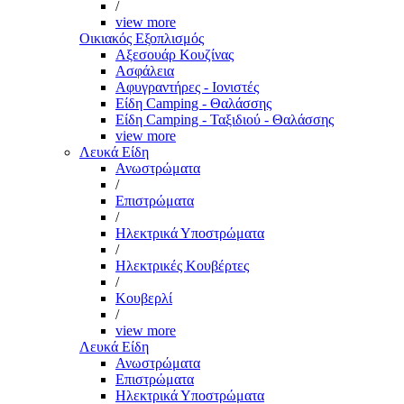
/
view more
Οικιακός Εξοπλισμός
Αξεσουάρ Κουζίνας
Ασφάλεια
Αφυγραντήρες - Ιονιστές
Είδη Camping - Θαλάσσης
Είδη Camping - Ταξιδιού - Θαλάσσης
view more
Λευκά Είδη
Ανωστρώματα
/
Επιστρώματα
/
Ηλεκτρικά Υποστρώματα
/
Ηλεκτρικές Κουβέρτες
/
Κουβερλί
/
view more
Λευκά Είδη
Ανωστρώματα
Επιστρώματα
Ηλεκτρικά Υποστρώματα