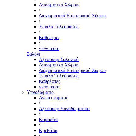
Αποσμητικά Χώρου
/
Διαχωριστικά Εσωτερικού Χώρου
/
Έπιπλα Τηλεόρασης
/
Καθρέφτες
/
view more
Σαλόνι
Αξεσουάρ Σαλονιού
Αποσμητικά Χώρου
Διαχωριστικά Εσωτερικού Χώρου
Έπιπλα Τηλεόρασης
Καθρέφτες
view more
Υπνοδωμάτιο
Ανωστρώματα
/
Αξεσουάρ Υπνοδωματίου
/
Κομοδίνο
/
Κρεβάτια
/