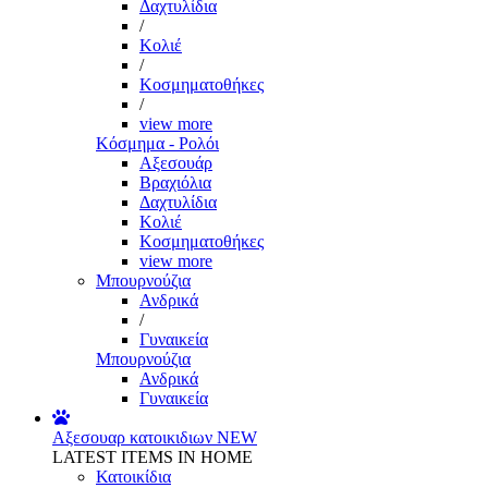
Δαχτυλίδια
/
Κολιέ
/
Κοσμηματοθήκες
/
view more
Κόσμημα - Ρολόι
Αξεσουάρ
Βραχιόλια
Δαχτυλίδια
Κολιέ
Κοσμηματοθήκες
view more
Μπουρνούζια
Ανδρικά
/
Γυναικεία
Μπουρνούζια
Ανδρικά
Γυναικεία
Αξεσουαρ κατοικιδιων
NEW
LATEST ITEMS IN HOME
Κατοικίδια