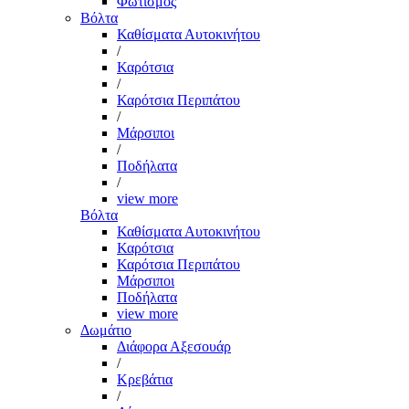
Φωτισμός
Βόλτα
Καθίσματα Αυτοκινήτου
/
Καρότσια
/
Καρότσια Περιπάτου
/
Μάρσιποι
/
Ποδήλατα
/
view more
Βόλτα
Καθίσματα Αυτοκινήτου
Καρότσια
Καρότσια Περιπάτου
Μάρσιποι
Ποδήλατα
view more
Δωμάτιο
Διάφορα Αξεσουάρ
/
Κρεβάτια
/