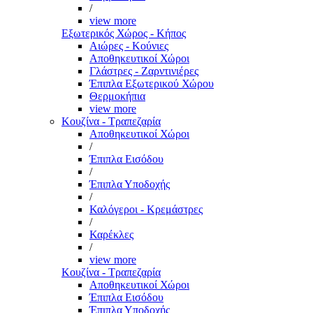
/
view more
Εξωτερικός Χώρος - Κήπος
Αιώρες - Κούνιες
Αποθηκευτικοί Χώροι
Γλάστρες - Ζαρντινιέρες
Έπιπλα Εξωτερικού Χώρου
Θερμοκήπια
view more
Κουζίνα - Τραπεζαρία
Αποθηκευτικοί Χώροι
/
Έπιπλα Εισόδου
/
Έπιπλα Υποδοχής
/
Καλόγεροι - Κρεμάστρες
/
Καρέκλες
/
view more
Κουζίνα - Τραπεζαρία
Αποθηκευτικοί Χώροι
Έπιπλα Εισόδου
Έπιπλα Υποδοχής