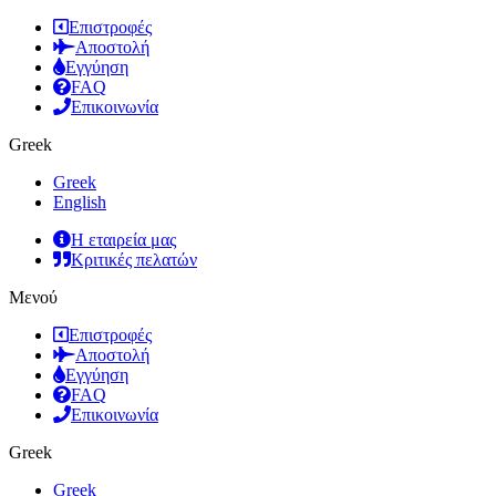
Επιστροφές
Αποστολή
Εγγύηση
FAQ
Επικοινωνία
Greek
Greek
English
Η εταιρεία μας
Κριτικές πελατών
Μενού
Επιστροφές
Αποστολή
Εγγύηση
FAQ
Επικοινωνία
Greek
Greek