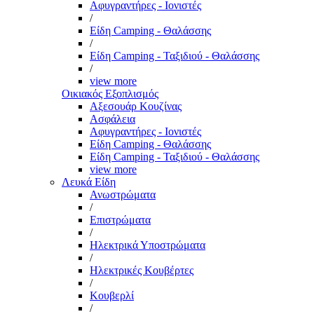
Αφυγραντήρες - Ιονιστές
/
Είδη Camping - Θαλάσσης
/
Είδη Camping - Ταξιδιού - Θαλάσσης
/
view more
Οικιακός Εξοπλισμός
Αξεσουάρ Κουζίνας
Ασφάλεια
Αφυγραντήρες - Ιονιστές
Είδη Camping - Θαλάσσης
Είδη Camping - Ταξιδιού - Θαλάσσης
view more
Λευκά Είδη
Ανωστρώματα
/
Επιστρώματα
/
Ηλεκτρικά Υποστρώματα
/
Ηλεκτρικές Κουβέρτες
/
Κουβερλί
/