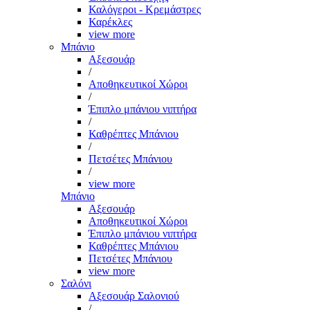
Καλόγεροι - Κρεμάστρες
Καρέκλες
view more
Μπάνιο
Αξεσουάρ
/
Αποθηκευτικοί Χώροι
/
Έπιπλο μπάνιου νιπτήρα
/
Καθρέπτες Μπάνιου
/
Πετσέτες Μπάνιου
/
view more
Μπάνιο
Αξεσουάρ
Αποθηκευτικοί Χώροι
Έπιπλο μπάνιου νιπτήρα
Καθρέπτες Μπάνιου
Πετσέτες Μπάνιου
view more
Σαλόνι
Αξεσουάρ Σαλονιού
/