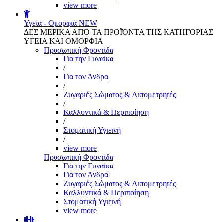
view more
Υγεία - Ομορφιά
NEW
ΔΕΣ ΜΕΡΙΚΑ ΑΠΌ ΤΑ ΠΡΟΪΌΝΤΑ ΤΗΣ ΚΑΤΗΓΟΡΙΑΣ
ΥΓΕΙΑ ΚΑΙ ΟΜΟΡΦΙΑ
Προσωπική Φροντίδα
Για την Γυναίκα
/
Για τον Άνδρα
/
Ζυγαριές Σώματος & Λιπομετρητές
/
Καλλυντικά & Περιποίηση
/
Στοματική Υγιεινή
/
view more
Προσωπική Φροντίδα
Για την Γυναίκα
Για τον Άνδρα
Ζυγαριές Σώματος & Λιπομετρητές
Καλλυντικά & Περιποίηση
Στοματική Υγιεινή
view more