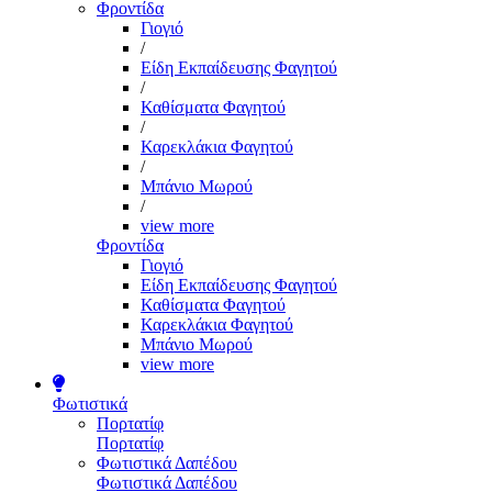
Φροντίδα
Γιογιό
/
Είδη Εκπαίδευσης Φαγητού
/
Καθίσματα Φαγητού
/
Καρεκλάκια Φαγητού
/
Μπάνιο Μωρού
/
view more
Φροντίδα
Γιογιό
Είδη Εκπαίδευσης Φαγητού
Καθίσματα Φαγητού
Καρεκλάκια Φαγητού
Μπάνιο Μωρού
view more
Φωτιστικά
Πορτατίφ
Πορτατίφ
Φωτιστικά Δαπέδου
Φωτιστικά Δαπέδου