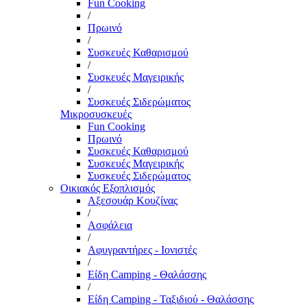
Fun Cooking
/
Πρωινό
/
Συσκευές Καθαρισμού
/
Συσκευές Μαγειρικής
/
Συσκευές Σιδερώματος
Μικροσυσκευές
Fun Cooking
Πρωινό
Συσκευές Καθαρισμού
Συσκευές Μαγειρικής
Συσκευές Σιδερώματος
Οικιακός Εξοπλισμός
Αξεσουάρ Κουζίνας
/
Ασφάλεια
/
Αφυγραντήρες - Ιονιστές
/
Είδη Camping - Θαλάσσης
/
Είδη Camping - Ταξιδιού - Θαλάσσης