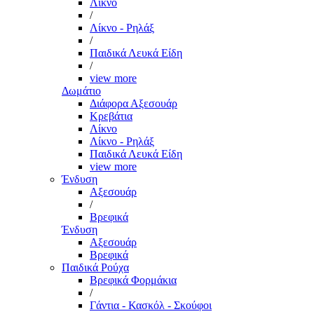
Λίκνο
/
Λίκνο - Ρηλάξ
/
Παιδικά Λευκά Είδη
/
view more
Δωμάτιο
Διάφορα Αξεσουάρ
Κρεβάτια
Λίκνο
Λίκνο - Ρηλάξ
Παιδικά Λευκά Είδη
view more
Ένδυση
Αξεσουάρ
/
Βρεφικά
Ένδυση
Αξεσουάρ
Βρεφικά
Παιδικά Ρούχα
Βρεφικά Φορμάκια
/
Γάντια - Κασκόλ - Σκούφοι