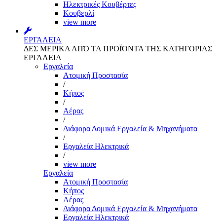
Ηλεκτρικές Κουβέρτες
Κουβερλί
view more
ΕΡΓΑΛΕΙΑ
ΔΕΣ ΜΕΡΙΚΑ ΑΠΌ ΤΑ ΠΡΟΪΌΝΤΑ ΤΗΣ ΚΑΤΗΓΟΡΙΑΣ
ΕΡΓΑΛΕΙΑ
Εργαλεία
Aτομική Προστασία
/
Kήπος
/
Αέρας
/
Διάφορα Δομικά Εργαλεία & Μηχανήματα
/
Εργαλεία Ηλεκτρικά
/
view more
Εργαλεία
Aτομική Προστασία
Kήπος
Αέρας
Διάφορα Δομικά Εργαλεία & Μηχανήματα
Εργαλεία Ηλεκτρικά