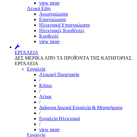
view more
Λευκά Είδη
Ανωστρώματα
Επιστρώματα
Ηλεκτρικά Υποστρώματα
Ηλεκτρικές Κουβέρτες
Κουβερλί
view more
ΕΡΓΑΛΕΙΑ
ΔΕΣ ΜΕΡΙΚΑ ΑΠΌ ΤΑ ΠΡΟΪΌΝΤΑ ΤΗΣ ΚΑΤΗΓΟΡΙΑΣ
ΕΡΓΑΛΕΙΑ
Εργαλεία
Aτομική Προστασία
/
Kήπος
/
Αέρας
/
Διάφορα Δομικά Εργαλεία & Μηχανήματα
/
Εργαλεία Ηλεκτρικά
/
view more
Εργαλεία