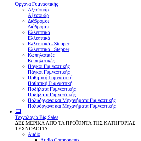
Όργανα Γυμναστικής
Αξεσουάρ
Αξεσουάρ
Διάδρομοι
Διάδρομοι
Ελλειπτικά
Ελλειπτικά
Ελλειπτικά - Stepper
Ελλειπτικά - Stepper
Κωπηλατικές
Κωπηλατικές
Πάγκοι Γυμναστικής
Πάγκοι Γυμναστικής
Παθητική Γυμναστική
Παθητική Γυμναστική
Ποδήλατα Γυμναστικής
Ποδήλατα Γυμναστικής
Πολυόργανα και Μηχανήματα Γυμναστικής
Πολυόργανα και Μηχανήματα Γυμναστικής
Τεχνολογία
Big Sales
ΔΕΣ ΜΕΡΙΚΑ ΑΠΌ ΤΑ ΠΡΟΪΌΝΤΑ ΤΗΣ ΚΑΤΗΓΟΡΙΑΣ
ΤΕΧΝΟΛΟΓΙΑ
Audio
Audio Components