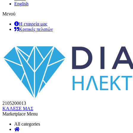
English
Μενού
Η εταιρεία μας
Κριτικές πελατών
2105200013
ΚΑΛΕΣΕ ΜΑΣ
Marketplace Menu
All categories