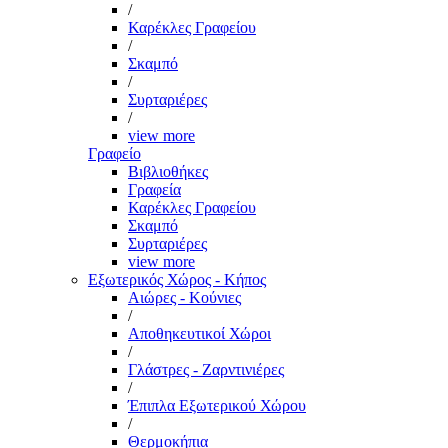
/
Καρέκλες Γραφείου
/
Σκαμπό
/
Συρταριέρες
/
view more
Γραφείο
Βιβλιοθήκες
Γραφεία
Καρέκλες Γραφείου
Σκαμπό
Συρταριέρες
view more
Εξωτερικός Χώρος - Κήπος
Αιώρες - Κούνιες
/
Αποθηκευτικοί Χώροι
/
Γλάστρες - Ζαρντινιέρες
/
Έπιπλα Εξωτερικού Χώρου
/
Θερμοκήπια