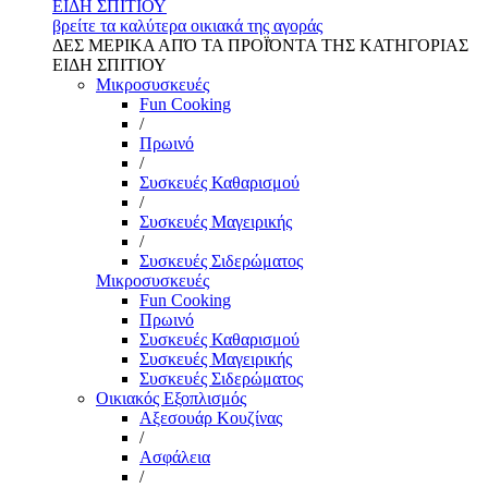
ΕΙΔΗ ΣΠΙΤΙΟΥ
βρείτε τα καλύτερα οικιακά της αγοράς
ΔΕΣ ΜΕΡΙΚΑ ΑΠΌ ΤΑ ΠΡΟΪΌΝΤΑ ΤΗΣ ΚΑΤΗΓΟΡΙΑΣ
ΕΙΔΗ ΣΠΙΤΙΟΥ
Μικροσυσκευές
Fun Cooking
/
Πρωινό
/
Συσκευές Καθαρισμού
/
Συσκευές Μαγειρικής
/
Συσκευές Σιδερώματος
Μικροσυσκευές
Fun Cooking
Πρωινό
Συσκευές Καθαρισμού
Συσκευές Μαγειρικής
Συσκευές Σιδερώματος
Οικιακός Εξοπλισμός
Αξεσουάρ Κουζίνας
/
Ασφάλεια
/