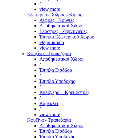
/
view more
Εξωτερικός Χώρος - Κήπος
Αιώρες - Κούνιες
Αποθηκευτικοί Χώροι
Γλάστρες - Ζαρντινιέρες
Έπιπλα Εξωτερικού Χώρου
Θερμοκήπια
view more
Κουζίνα - Τραπεζαρία
Αποθηκευτικοί Χώροι
/
Έπιπλα Εισόδου
/
Έπιπλα Υποδοχής
/
Καλόγεροι - Κρεμάστρες
/
Καρέκλες
/
view more
Κουζίνα - Τραπεζαρία
Αποθηκευτικοί Χώροι
Έπιπλα Εισόδου
Έπιπλα Υποδοχής