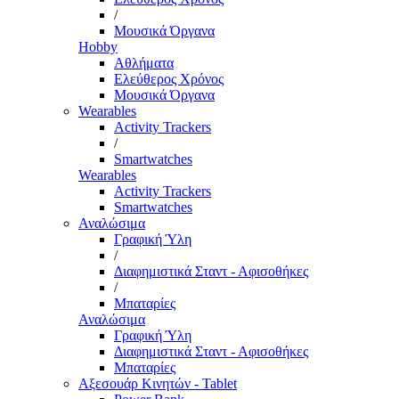
/
Μουσικά Όργανα
Hobby
Αθλήματα
Ελεύθερος Χρόνος
Μουσικά Όργανα
Wearables
Activity Trackers
/
Smartwatches
Wearables
Activity Trackers
Smartwatches
Αναλώσιμα
Γραφική Ύλη
/
Διαφημιστικά Σταντ - Αφισοθήκες
/
Μπαταρίες
Αναλώσιμα
Γραφική Ύλη
Διαφημιστικά Σταντ - Αφισοθήκες
Μπαταρίες
Αξεσουάρ Κινητών - Tablet