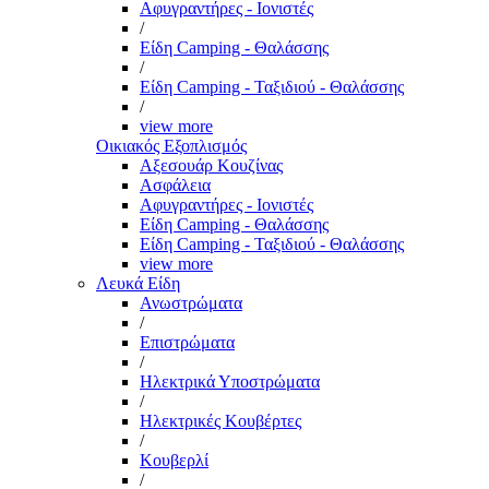
Αφυγραντήρες - Ιονιστές
/
Είδη Camping - Θαλάσσης
/
Είδη Camping - Ταξιδιού - Θαλάσσης
/
view more
Οικιακός Εξοπλισμός
Αξεσουάρ Κουζίνας
Ασφάλεια
Αφυγραντήρες - Ιονιστές
Είδη Camping - Θαλάσσης
Είδη Camping - Ταξιδιού - Θαλάσσης
view more
Λευκά Είδη
Ανωστρώματα
/
Επιστρώματα
/
Ηλεκτρικά Υποστρώματα
/
Ηλεκτρικές Κουβέρτες
/
Κουβερλί
/