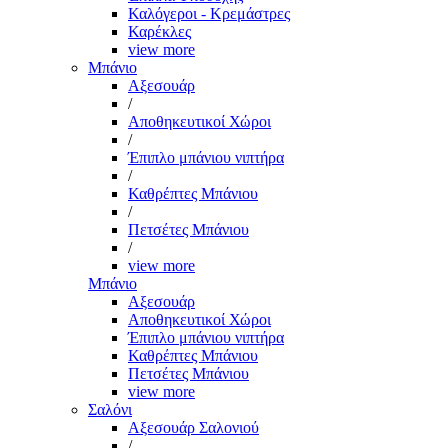
Καλόγεροι - Κρεμάστρες
Καρέκλες
view more
Μπάνιο
Αξεσουάρ
/
Αποθηκευτικοί Χώροι
/
Έπιπλο μπάνιου νιπτήρα
/
Καθρέπτες Μπάνιου
/
Πετσέτες Μπάνιου
/
view more
Μπάνιο
Αξεσουάρ
Αποθηκευτικοί Χώροι
Έπιπλο μπάνιου νιπτήρα
Καθρέπτες Μπάνιου
Πετσέτες Μπάνιου
view more
Σαλόνι
Αξεσουάρ Σαλονιού
/