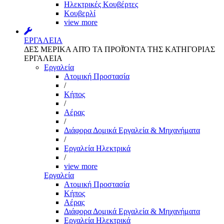
Ηλεκτρικές Κουβέρτες
Κουβερλί
view more
ΕΡΓΑΛΕΙΑ
ΔΕΣ ΜΕΡΙΚΑ ΑΠΌ ΤΑ ΠΡΟΪΌΝΤΑ ΤΗΣ ΚΑΤΗΓΟΡΙΑΣ
ΕΡΓΑΛΕΙΑ
Εργαλεία
Aτομική Προστασία
/
Kήπος
/
Αέρας
/
Διάφορα Δομικά Εργαλεία & Μηχανήματα
/
Εργαλεία Ηλεκτρικά
/
view more
Εργαλεία
Aτομική Προστασία
Kήπος
Αέρας
Διάφορα Δομικά Εργαλεία & Μηχανήματα
Εργαλεία Ηλεκτρικά