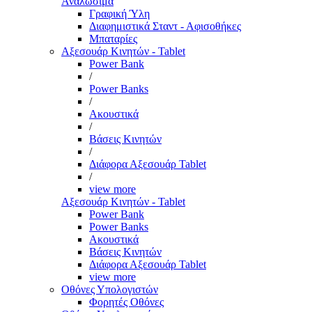
Αναλώσιμα
Γραφική Ύλη
Διαφημιστικά Σταντ - Αφισοθήκες
Μπαταρίες
Αξεσουάρ Κινητών - Tablet
Power Bank
/
Power Banks
/
Ακουστικά
/
Βάσεις Κινητών
/
Διάφορα Αξεσουάρ Tablet
/
view more
Αξεσουάρ Κινητών - Tablet
Power Bank
Power Banks
Ακουστικά
Βάσεις Κινητών
Διάφορα Αξεσουάρ Tablet
view more
Οθόνες Υπολογιστών
Φορητές Οθόνες