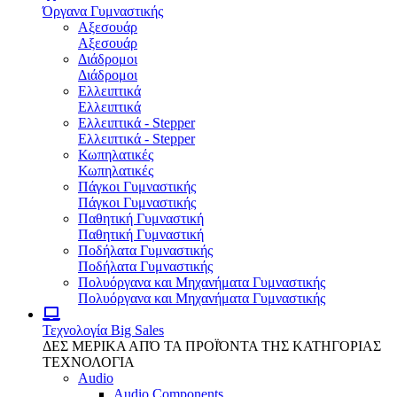
Όργανα Γυμναστικής
Αξεσουάρ
Αξεσουάρ
Διάδρομοι
Διάδρομοι
Ελλειπτικά
Ελλειπτικά
Ελλειπτικά - Stepper
Ελλειπτικά - Stepper
Κωπηλατικές
Κωπηλατικές
Πάγκοι Γυμναστικής
Πάγκοι Γυμναστικής
Παθητική Γυμναστική
Παθητική Γυμναστική
Ποδήλατα Γυμναστικής
Ποδήλατα Γυμναστικής
Πολυόργανα και Μηχανήματα Γυμναστικής
Πολυόργανα και Μηχανήματα Γυμναστικής
Τεχνολογία
Big Sales
ΔΕΣ ΜΕΡΙΚΑ ΑΠΌ ΤΑ ΠΡΟΪΌΝΤΑ ΤΗΣ ΚΑΤΗΓΟΡΙΑΣ
ΤΕΧΝΟΛΟΓΙΑ
Audio
Audio Components