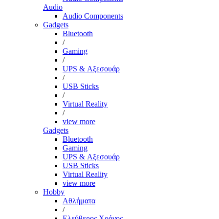
Audio
Audio Components
Gadgets
Bluetooth
/
Gaming
/
UPS & Αξεσουάρ
/
USB Sticks
/
Virtual Reality
/
view more
Gadgets
Bluetooth
Gaming
UPS & Αξεσουάρ
USB Sticks
Virtual Reality
view more
Hobby
Αθλήματα
/
Ελεύθερος Χρόνος