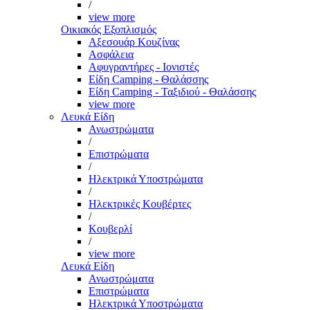
/
view more
Οικιακός Εξοπλισμός
Αξεσουάρ Κουζίνας
Ασφάλεια
Αφυγραντήρες - Ιονιστές
Είδη Camping - Θαλάσσης
Είδη Camping - Ταξιδιού - Θαλάσσης
view more
Λευκά Είδη
Ανωστρώματα
/
Επιστρώματα
/
Ηλεκτρικά Υποστρώματα
/
Ηλεκτρικές Κουβέρτες
/
Κουβερλί
/
view more
Λευκά Είδη
Ανωστρώματα
Επιστρώματα
Ηλεκτρικά Υποστρώματα