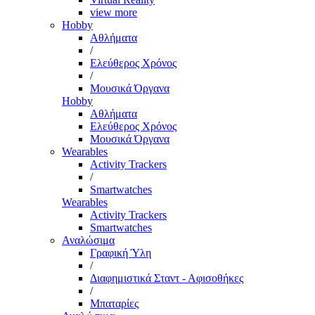
view more
Hobby
Αθλήματα
/
Ελεύθερος Χρόνος
/
Μουσικά Όργανα
Hobby
Αθλήματα
Ελεύθερος Χρόνος
Μουσικά Όργανα
Wearables
Activity Trackers
/
Smartwatches
Wearables
Activity Trackers
Smartwatches
Αναλώσιμα
Γραφική Ύλη
/
Διαφημιστικά Σταντ - Αφισοθήκες
/
Μπαταρίες