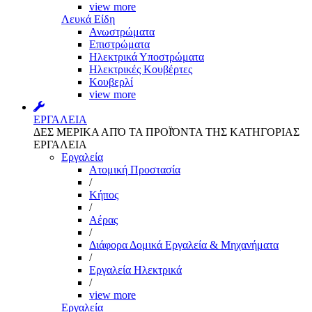
view more
Λευκά Είδη
Ανωστρώματα
Επιστρώματα
Ηλεκτρικά Υποστρώματα
Ηλεκτρικές Κουβέρτες
Κουβερλί
view more
ΕΡΓΑΛΕΙΑ
ΔΕΣ ΜΕΡΙΚΑ ΑΠΌ ΤΑ ΠΡΟΪΌΝΤΑ ΤΗΣ ΚΑΤΗΓΟΡΙΑΣ
ΕΡΓΑΛΕΙΑ
Εργαλεία
Aτομική Προστασία
/
Kήπος
/
Αέρας
/
Διάφορα Δομικά Εργαλεία & Μηχανήματα
/
Εργαλεία Ηλεκτρικά
/
view more
Εργαλεία