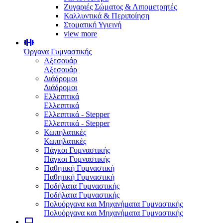
Ζυγαριές Σώματος & Λιπομετρητές
Καλλυντικά & Περιποίηση
Στοματική Υγιεινή
view more
Όργανα Γυμναστικής
Αξεσουάρ
Αξεσουάρ
Διάδρομοι
Διάδρομοι
Ελλειπτικά
Ελλειπτικά
Ελλειπτικά - Stepper
Ελλειπτικά - Stepper
Κωπηλατικές
Κωπηλατικές
Πάγκοι Γυμναστικής
Πάγκοι Γυμναστικής
Παθητική Γυμναστική
Παθητική Γυμναστική
Ποδήλατα Γυμναστικής
Ποδήλατα Γυμναστικής
Πολυόργανα και Μηχανήματα Γυμναστικής
Πολυόργανα και Μηχανήματα Γυμναστικής