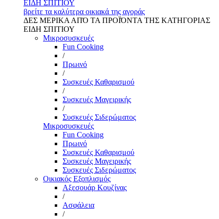
ΕΙΔΗ ΣΠΙΤΙΟΥ
βρείτε τα καλύτερα οικιακά της αγοράς
ΔΕΣ ΜΕΡΙΚΑ ΑΠΌ ΤΑ ΠΡΟΪΌΝΤΑ ΤΗΣ ΚΑΤΗΓΟΡΙΑΣ
ΕΙΔΗ ΣΠΙΤΙΟΥ
Μικροσυσκευές
Fun Cooking
/
Πρωινό
/
Συσκευές Καθαρισμού
/
Συσκευές Μαγειρικής
/
Συσκευές Σιδερώματος
Μικροσυσκευές
Fun Cooking
Πρωινό
Συσκευές Καθαρισμού
Συσκευές Μαγειρικής
Συσκευές Σιδερώματος
Οικιακός Εξοπλισμός
Αξεσουάρ Κουζίνας
/
Ασφάλεια
/