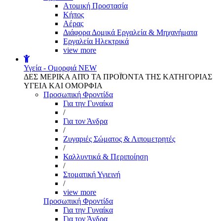
Aτομική Προστασία
Kήπος
Αέρας
Διάφορα Δομικά Εργαλεία & Μηχανήματα
Εργαλεία Ηλεκτρικά
view more
Υγεία - Ομορφιά
NEW
ΔΕΣ ΜΕΡΙΚΑ ΑΠΌ ΤΑ ΠΡΟΪΌΝΤΑ ΤΗΣ ΚΑΤΗΓΟΡΙΑΣ
ΥΓΕΙΑ ΚΑΙ ΟΜΟΡΦΙΑ
Προσωπική Φροντίδα
Για την Γυναίκα
/
Για τον Άνδρα
/
Ζυγαριές Σώματος & Λιπομετρητές
/
Καλλυντικά & Περιποίηση
/
Στοματική Υγιεινή
/
view more
Προσωπική Φροντίδα
Για την Γυναίκα
Για τον Άνδρα