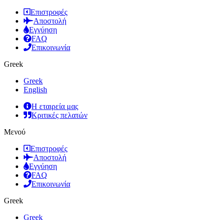
Επιστροφές
Αποστολή
Εγγύηση
FAQ
Επικοινωνία
Greek
Greek
English
Η εταιρεία μας
Κριτικές πελατών
Μενού
Επιστροφές
Αποστολή
Εγγύηση
FAQ
Επικοινωνία
Greek
Greek