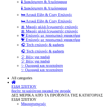
🕯️ Διακόσμηση & Ατμόσφαιρα
🕯️ Διακόσμηση & Ατμόσφαιρα
🛏️ Λευκά Είδη & Cozy Επιλογές
🛏️ Λευκά Είδη & Cozy Επιλογές
🎀 Μικρές αλλά ξεχωριστές επιλογές
🎀 Μικρές αλλά ξεχωριστές επιλογές
💝 Επιλογές με προσωπικό χαρακτήρα
💝 Επιλογές με προσωπικό χαρακτήρα
🎧 Tech επιλογές & gadgets
🎧 Tech επιλογές & gadgets
🎈 Ιδέες για παιδιά
🎈 Ιδέες για παιδιά
✨ Ομορφιά και περιποίηση
✨ Ομορφιά και περιποίηση
All categories
ΕΙΔΗ ΣΠΙΤΙΟΥ
βρείτε τα καλύτερα οικιακά της αγοράς
ΔΕΣ ΜΕΡΙΚΑ ΑΠΌ ΤΑ ΠΡΟΪΌΝΤΑ ΤΗΣ ΚΑΤΗΓΟΡΙΑΣ
ΕΙΔΗ ΣΠΙΤΙΟΥ
Μικροσυσκευές