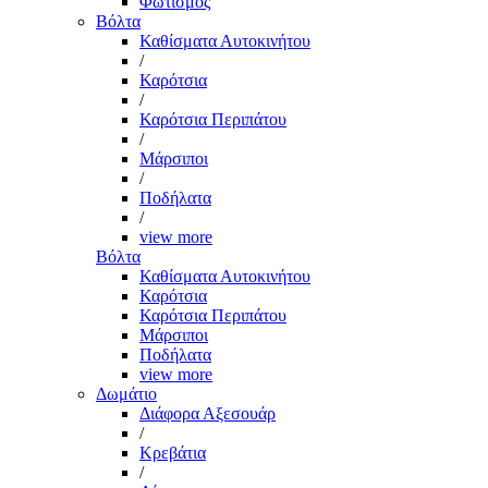
Φωτισμός
Βόλτα
Καθίσματα Αυτοκινήτου
/
Καρότσια
/
Καρότσια Περιπάτου
/
Μάρσιποι
/
Ποδήλατα
/
view more
Βόλτα
Καθίσματα Αυτοκινήτου
Καρότσια
Καρότσια Περιπάτου
Μάρσιποι
Ποδήλατα
view more
Δωμάτιο
Διάφορα Αξεσουάρ
/
Κρεβάτια
/