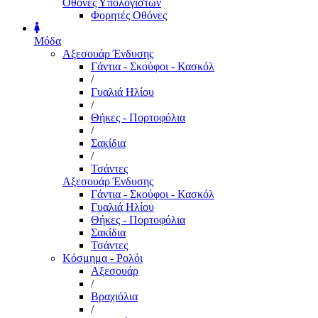
Οθόνες Υπολογιστών
Φορητές Οθόνες
Μόδα
Αξεσουάρ Ένδυσης
Γάντια - Σκούφοι - Κασκόλ
/
Γυαλιά Ηλίου
/
Θήκες - Πορτοφόλια
/
Σακίδια
/
Τσάντες
Αξεσουάρ Ένδυσης
Γάντια - Σκούφοι - Κασκόλ
Γυαλιά Ηλίου
Θήκες - Πορτοφόλια
Σακίδια
Τσάντες
Κόσμημα - Ρολόι
Αξεσουάρ
/
Βραχιόλια
/