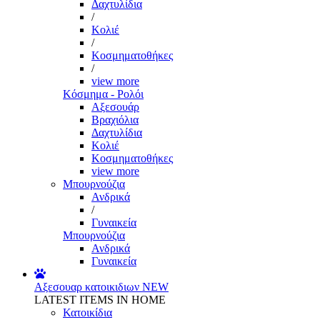
Δαχτυλίδια
/
Κολιέ
/
Κοσμηματοθήκες
/
view more
Κόσμημα - Ρολόι
Αξεσουάρ
Βραχιόλια
Δαχτυλίδια
Κολιέ
Κοσμηματοθήκες
view more
Μπουρνούζια
Ανδρικά
/
Γυναικεία
Μπουρνούζια
Ανδρικά
Γυναικεία
Αξεσουαρ κατοικιδιων
NEW
LATEST ITEMS IN HOME
Κατοικίδια