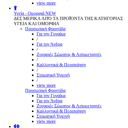
view more
Υγεία - Ομορφιά
NEW
ΔΕΣ ΜΕΡΙΚΑ ΑΠΌ ΤΑ ΠΡΟΪΌΝΤΑ ΤΗΣ ΚΑΤΗΓΟΡΙΑΣ
ΥΓΕΙΑ ΚΑΙ ΟΜΟΡΦΙΑ
Προσωπική Φροντίδα
Για την Γυναίκα
/
Για τον Άνδρα
/
Ζυγαριές Σώματος & Λιπομετρητές
/
Καλλυντικά & Περιποίηση
/
Στοματική Υγιεινή
/
view more
Προσωπική Φροντίδα
Για την Γυναίκα
Για τον Άνδρα
Ζυγαριές Σώματος & Λιπομετρητές
Καλλυντικά & Περιποίηση
Στοματική Υγιεινή
view more