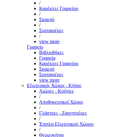
/
Καρέκλες Γραφείου
/
Σκαμπό
/
Συρταριέρες
/
view more
Γραφείο
Βιβλιοθήκες
Γραφεία
Καρέκλες Γραφείου
Σκαμπό
Συρταριέρες
view more
Εξωτερικός Χώρος - Κήπος
Αιώρες - Κούνιες
/
Αποθηκευτικοί Χώροι
/
Γλάστρες - Ζαρντινιέρες
/
Έπιπλα Εξωτερικού Χώρου
/
Θερμοκήπια