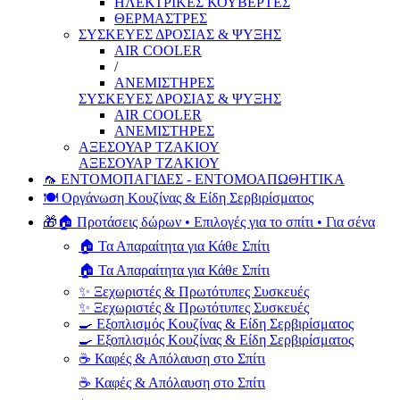
ΗΛΕΚΤΡΙΚΕΣ ΚΟΥΒΕΡΤΕΣ
ΘΕΡΜΑΣΤΡΕΣ
ΣΥΣΚΕΥΕΣ ΔΡΟΣΙΑΣ & ΨΥΞΗΣ
AIR COOLER
/
ΑΝΕΜΙΣΤΗΡΕΣ
ΣΥΣΚΕΥΕΣ ΔΡΟΣΙΑΣ & ΨΥΞΗΣ
AIR COOLER
ΑΝΕΜΙΣΤΗΡΕΣ
ΑΞΕΣΟΥΑΡ ΤΖΑΚΙΟΥ
ΑΞΕΣΟΥΑΡ ΤΖΑΚΙΟΥ
🦟 ΕΝΤΟΜΟΠΑΓΙΔΕΣ - ΕΝΤΟΜΟΑΠΩΘΗΤΙΚΑ
🍽️ Οργάνωση Κουζίνας & Είδη Σερβιρίσματος
🎁🏠 Προτάσεις δώρων • Επιλογές για το σπίτι • Για σένα
🏠 Τα Απαραίτητα για Κάθε Σπίτι
🏠 Τα Απαραίτητα για Κάθε Σπίτι
✨ Ξεχωριστές & Πρωτότυπες Συσκευές
✨ Ξεχωριστές & Πρωτότυπες Συσκευές
🍳 Εξοπλισμός Κουζίνας & Είδη Σερβιρίσματος
🍳 Εξοπλισμός Κουζίνας & Είδη Σερβιρίσματος
☕ Καφές & Απόλαυση στο Σπίτι
☕ Καφές & Απόλαυση στο Σπίτι