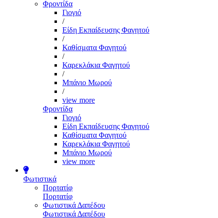
Φροντίδα
Γιογιό
/
Είδη Εκπαίδευσης Φαγητού
/
Καθίσματα Φαγητού
/
Καρεκλάκια Φαγητού
/
Μπάνιο Μωρού
/
view more
Φροντίδα
Γιογιό
Είδη Εκπαίδευσης Φαγητού
Καθίσματα Φαγητού
Καρεκλάκια Φαγητού
Μπάνιο Μωρού
view more
Φωτιστικά
Πορτατίφ
Πορτατίφ
Φωτιστικά Δαπέδου
Φωτιστικά Δαπέδου