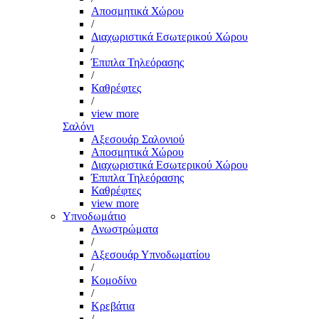
Αποσμητικά Χώρου
/
Διαχωριστικά Εσωτερικού Χώρου
/
Έπιπλα Τηλεόρασης
/
Καθρέφτες
/
view more
Σαλόνι
Αξεσουάρ Σαλονιού
Αποσμητικά Χώρου
Διαχωριστικά Εσωτερικού Χώρου
Έπιπλα Τηλεόρασης
Καθρέφτες
view more
Υπνοδωμάτιο
Ανωστρώματα
/
Αξεσουάρ Υπνοδωματίου
/
Κομοδίνο
/
Κρεβάτια
/