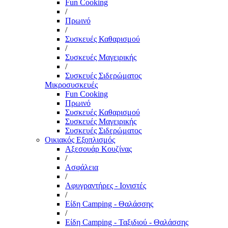
Fun Cooking
/
Πρωινό
/
Συσκευές Καθαρισμού
/
Συσκευές Μαγειρικής
/
Συσκευές Σιδερώματος
Μικροσυσκευές
Fun Cooking
Πρωινό
Συσκευές Καθαρισμού
Συσκευές Μαγειρικής
Συσκευές Σιδερώματος
Οικιακός Εξοπλισμός
Αξεσουάρ Κουζίνας
/
Ασφάλεια
/
Αφυγραντήρες - Ιονιστές
/
Είδη Camping - Θαλάσσης
/
Είδη Camping - Ταξιδιού - Θαλάσσης