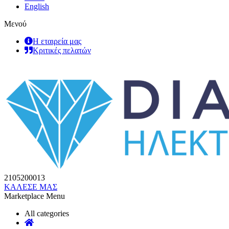
English
Μενού
Η εταιρεία μας
Κριτικές πελατών
2105200013
ΚΑΛΕΣΕ ΜΑΣ
Marketplace Menu
All categories