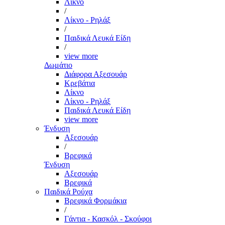
Λίκνο
/
Λίκνο - Ρηλάξ
/
Παιδικά Λευκά Είδη
/
view more
Δωμάτιο
Διάφορα Αξεσουάρ
Κρεβάτια
Λίκνο
Λίκνο - Ρηλάξ
Παιδικά Λευκά Είδη
view more
Ένδυση
Αξεσουάρ
/
Βρεφικά
Ένδυση
Αξεσουάρ
Βρεφικά
Παιδικά Ρούχα
Βρεφικά Φορμάκια
/
Γάντια - Κασκόλ - Σκούφοι