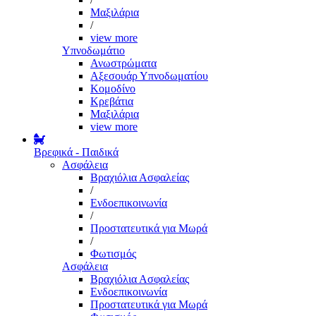
Μαξιλάρια
/
view more
Υπνοδωμάτιο
Ανωστρώματα
Αξεσουάρ Υπνοδωματίου
Κομοδίνο
Κρεβάτια
Μαξιλάρια
view more
Βρεφικά - Παιδικά
Ασφάλεια
Βραχιόλια Ασφαλείας
/
Ενδοεπικοινωνία
/
Προστατευτικά για Μωρά
/
Φωτισμός
Ασφάλεια
Βραχιόλια Ασφαλείας
Ενδοεπικοινωνία
Προστατευτικά για Μωρά