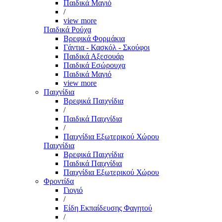
Παιδικά Μαγιό
/
view more
Παιδικά Ρούχα
Βρεφικά Φορμάκια
Γάντια - Κασκόλ - Σκούφοι
Παιδικά Αξεσουάρ
Παιδικά Εσώρουχα
Παιδικά Μαγιό
view more
Παιχνίδια
Βρεφικά Παιχνίδια
/
Παιδικά Παιχνίδια
/
Παιχνίδια Εξωτερικού Χώρου
Παιχνίδια
Βρεφικά Παιχνίδια
Παιδικά Παιχνίδια
Παιχνίδια Εξωτερικού Χώρου
Φροντίδα
Γιογιό
/
Είδη Εκπαίδευσης Φαγητού
/