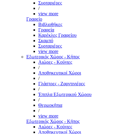
Συρταριέρες
/
view more
Γραφείο
Βιβλιοθήκες
Γραφεία
Καρέκλες Γραφείου
Σκαμπό
Συρταριέρες
view more
Εξωτερικός Χώρος - Κήπος
Αιώρες - Κούνιες
/
Αποθηκευτικοί Χώροι
/
Γλάστρες - Ζαρντινιέρες
/
Έπιπλα Εξωτερικού Χώρου
/
Θερμοκήπια
/
view more
Εξωτερικός Χώρος - Κήπος
Αιώρες - Κούνιες
Αποθηκευτικοί Χώροι