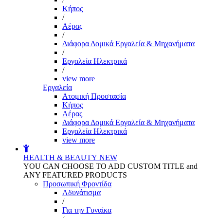
Kήπος
/
Αέρας
/
Διάφορα Δομικά Εργαλεία & Μηχανήματα
/
Εργαλεία Ηλεκτρικά
/
view more
Εργαλεία
Aτομική Προστασία
Kήπος
Αέρας
Διάφορα Δομικά Εργαλεία & Μηχανήματα
Εργαλεία Ηλεκτρικά
view more
HEALTH & BEAUTY
NEW
YOU CAN CHOOSE TO ADD CUSTOM TITLE and
ANY FEATURED PRODUCTS
Προσωπική Φροντίδα
Αδυνάτισμα
/
Για την Γυναίκα