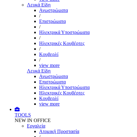
Λευκά Είδη
Ανωστρώματα
/
Επιστρώματα
/
Ηλεκτρικά Υποστρώματα
/
Ηλεκτρικές Κουβέρτες
/
Κουβερλί
/
view more
Λευκά Είδη
Ανωστρώματα
Επιστρώματα
Ηλεκτρικά Υποστρώματα
Ηλεκτρικές Κουβέρτες
Κουβερλί
view more
TOOLS
NEW IN OFFICE
Εργαλεία
Aτομική Προστασία
/