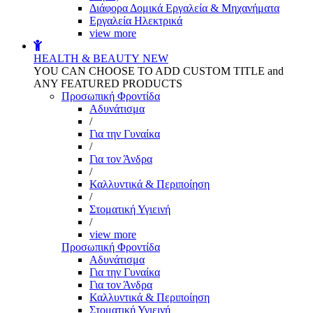
Διάφορα Δομικά Εργαλεία & Μηχανήματα
Εργαλεία Ηλεκτρικά
view more
HEALTH & BEAUTY
NEW
YOU CAN CHOOSE TO ADD CUSTOM TITLE and
ANY FEATURED PRODUCTS
Προσωπική Φροντίδα
Αδυνάτισμα
/
Για την Γυναίκα
/
Για τον Άνδρα
/
Καλλυντικά & Περιποίηση
/
Στοματική Υγιεινή
/
view more
Προσωπική Φροντίδα
Αδυνάτισμα
Για την Γυναίκα
Για τον Άνδρα
Καλλυντικά & Περιποίηση
Στοματική Υγιεινή