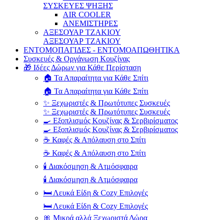
ΣΥΣΚΕΥΕΣ ΨΗΞΗΣ
AIR COOLER
ΑΝΕΜΙΣΤΗΡΕΣ
ΑΞΕΣΟΥΑΡ ΤΖΑΚΙΟΥ
ΑΞΕΣΟΥΑΡ ΤΖΑΚΙΟΥ
ΕΝΤΟΜΟΠΑΓΙΔΕΣ - ΕΝΤΟΜΟΑΠΩΘΗΤΙΚΑ
Συσκευές & Οργάνωση Κουζίνας
🎁 Ιδέες Δώρων για Κάθε Περίσταση
🏠 Τα Απαραίτητα για Κάθε Σπίτι
🏠 Τα Απαραίτητα για Κάθε Σπίτι
✨ Ξεχωριστές & Πρωτότυπες Συσκευές
✨ Ξεχωριστές & Πρωτότυπες Συσκευές
🍳 Εξοπλισμός Κουζίνας & Σερβιρίσματος
🍳 Εξοπλισμός Κουζίνας & Σερβιρίσματος
☕ Καφές & Απόλαυση στο Σπίτι
☕ Καφές & Απόλαυση στο Σπίτι
🕯️ Διακόσμηση & Ατμόσφαιρα
🕯️ Διακόσμηση & Ατμόσφαιρα
🛏️ Λευκά Είδη & Cozy Επιλογές
🛏️ Λευκά Είδη & Cozy Επιλογές
🎀 Μικρά αλλά Ξεχωριστά Δώρα