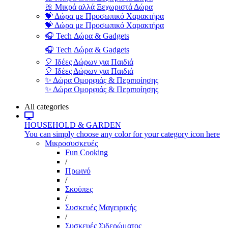
🎀 Μικρά αλλά Ξεχωριστά Δώρα
💝 Δώρα με Προσωπικό Χαρακτήρα
💝 Δώρα με Προσωπικό Χαρακτήρα
🎧 Tech Δώρα & Gadgets
🎧 Tech Δώρα & Gadgets
🎈 Ιδέες Δώρων για Παιδιά
🎈 Ιδέες Δώρων για Παιδιά
✨ Δώρα Ομορφιάς & Περιποίησης
✨ Δώρα Ομορφιάς & Περιποίησης
All categories
HOUSEHOLD & GARDEN
You can simply choose any color for your category icon here
Μικροσυσκευές
Fun Cooking
/
Πρωινό
/
Σκούπες
/
Συσκευές Μαγειρικής
/
Συσκευές Σιδερώματος