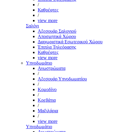
/
Καθρέφτες
/
view more
Σαλόνι
Αξεσουάρ Σαλονιού
Αποσμητικά Χώρου
Διαχωριστικά Εσωτερικού Χώρου
Έπιπλα Τηλεόρασης
Καθρέφτες
view more
Υπνοδωμάτιο
Ανωστρώματα
/
Αξεσουάρ Υπνοδωματίου
/
Κομοδίνο
/
Κρεβάτια
/
Μαξιλάρια
/
view more
Υπνοδωμάτιο
Ανωστρώματα