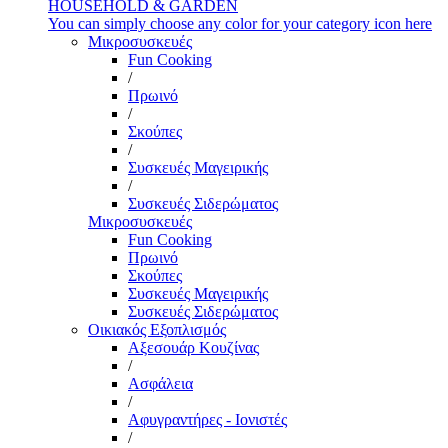
HOUSEHOLD & GARDEN
You can simply choose any color for your category icon here
Μικροσυσκευές
Fun Cooking
/
Πρωινό
/
Σκούπες
/
Συσκευές Μαγειρικής
/
Συσκευές Σιδερώματος
Μικροσυσκευές
Fun Cooking
Πρωινό
Σκούπες
Συσκευές Μαγειρικής
Συσκευές Σιδερώματος
Οικιακός Εξοπλισμός
Αξεσουάρ Κουζίνας
/
Ασφάλεια
/
Αφυγραντήρες - Ιονιστές
/