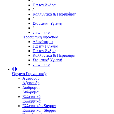
/
Για τον Άνδρα
/
Καλλυντικά & Περιποίηση
/
Στοματική Υγιεινή
/
view more
Προσωπική Φροντίδα
Αδυνάτισμα
Για την Γυναίκα
Για τον Άνδρα
Καλλυντικά & Περιποίηση
Στοματική Υγιεινή
view more
Όργανα Γυμναστικής
Αξεσουάρ
Αξεσουάρ
Διάδρομοι
Διάδρομοι
Ελλειπτικά
Ελλειπτικά
Ελλειπτικά - Stepper
Ελλειπτικά - Stepper