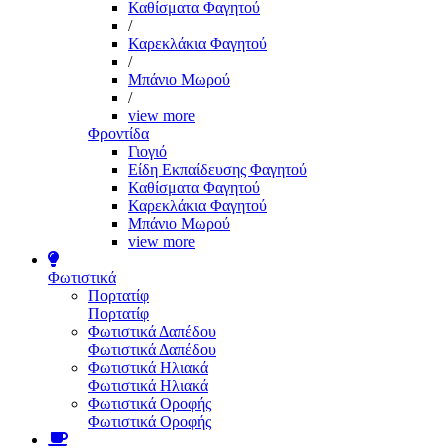
Καθίσματα Φαγητού
/
Καρεκλάκια Φαγητού
/
Μπάνιο Μωρού
/
view more
Φροντίδα
Γιογιό
Είδη Εκπαίδευσης Φαγητού
Καθίσματα Φαγητού
Καρεκλάκια Φαγητού
Μπάνιο Μωρού
view more
Φωτιστικά
Πορτατίφ
Πορτατίφ
Φωτιστικά Δαπέδου
Φωτιστικά Δαπέδου
Φωτιστικά Ηλιακά
Φωτιστικά Ηλιακά
Φωτιστικά Οροφής
Φωτιστικά Οροφής