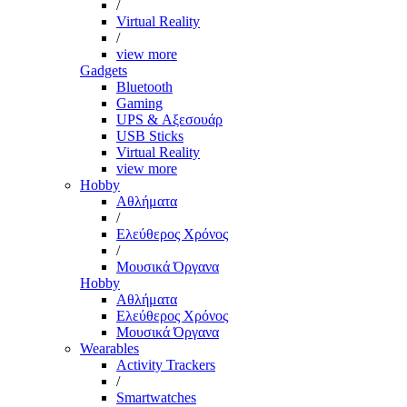
/
Virtual Reality
/
view more
Gadgets
Bluetooth
Gaming
UPS & Αξεσουάρ
USB Sticks
Virtual Reality
view more
Hobby
Αθλήματα
/
Ελεύθερος Χρόνος
/
Μουσικά Όργανα
Hobby
Αθλήματα
Ελεύθερος Χρόνος
Μουσικά Όργανα
Wearables
Activity Trackers
/
Smartwatches