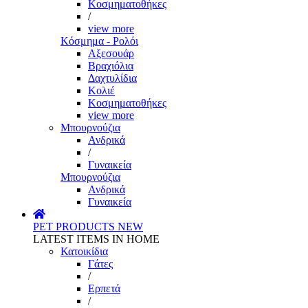
Κοσμηματοθήκες
/
view more
Κόσμημα - Ρολόι
Αξεσουάρ
Βραχιόλια
Δαχτυλίδια
Κολιέ
Κοσμηματοθήκες
view more
Μπουρνούζια
Ανδρικά
/
Γυναικεία
Μπουρνούζια
Ανδρικά
Γυναικεία
PET PRODUCTS
NEW
LATEST ITEMS IN HOME
Κατοικίδια
Γάτες
/
Ερπετά
/