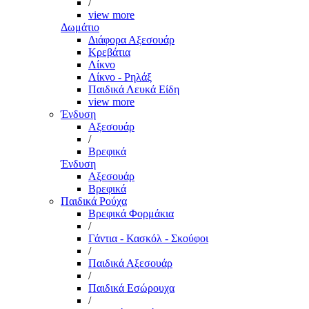
/
view more
Δωμάτιο
Διάφορα Αξεσουάρ
Κρεβάτια
Λίκνο
Λίκνο - Ρηλάξ
Παιδικά Λευκά Είδη
view more
Ένδυση
Αξεσουάρ
/
Βρεφικά
Ένδυση
Αξεσουάρ
Βρεφικά
Παιδικά Ρούχα
Βρεφικά Φορμάκια
/
Γάντια - Κασκόλ - Σκούφοι
/
Παιδικά Αξεσουάρ
/
Παιδικά Εσώρουχα
/