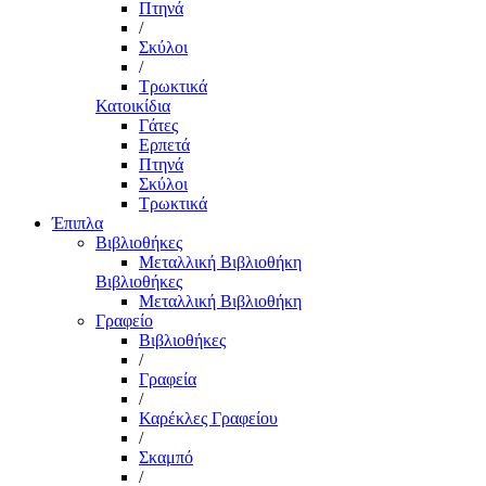
Πτηνά
/
Σκύλοι
/
Τρωκτικά
Κατοικίδια
Γάτες
Ερπετά
Πτηνά
Σκύλοι
Τρωκτικά
Έπιπλα
Βιβλιοθήκες
Μεταλλική Βιβλιοθήκη
Βιβλιοθήκες
Μεταλλική Βιβλιοθήκη
Γραφείο
Βιβλιοθήκες
/
Γραφεία
/
Καρέκλες Γραφείου
/
Σκαμπό
/