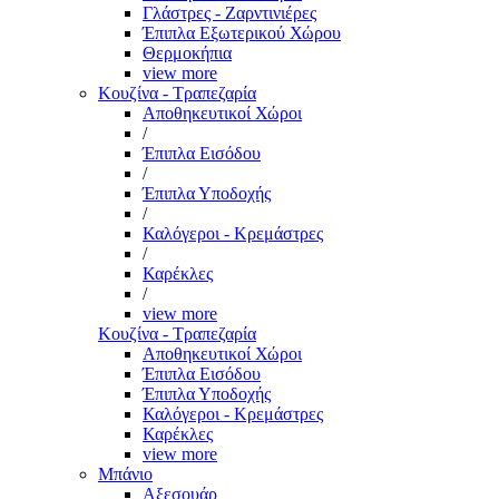
Γλάστρες - Ζαρντινιέρες
Έπιπλα Εξωτερικού Χώρου
Θερμοκήπια
view more
Κουζίνα - Τραπεζαρία
Αποθηκευτικοί Χώροι
/
Έπιπλα Εισόδου
/
Έπιπλα Υποδοχής
/
Καλόγεροι - Κρεμάστρες
/
Καρέκλες
/
view more
Κουζίνα - Τραπεζαρία
Αποθηκευτικοί Χώροι
Έπιπλα Εισόδου
Έπιπλα Υποδοχής
Καλόγεροι - Κρεμάστρες
Καρέκλες
view more
Μπάνιο
Αξεσουάρ