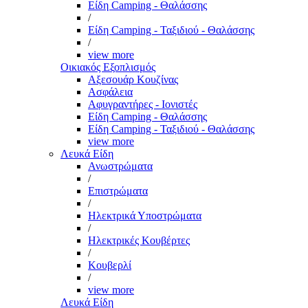
Είδη Camping - Θαλάσσης
/
Είδη Camping - Ταξιδιού - Θαλάσσης
/
view more
Οικιακός Εξοπλισμός
Αξεσουάρ Κουζίνας
Ασφάλεια
Αφυγραντήρες - Ιονιστές
Είδη Camping - Θαλάσσης
Είδη Camping - Ταξιδιού - Θαλάσσης
view more
Λευκά Είδη
Ανωστρώματα
/
Επιστρώματα
/
Ηλεκτρικά Υποστρώματα
/
Ηλεκτρικές Κουβέρτες
/
Κουβερλί
/
view more
Λευκά Είδη