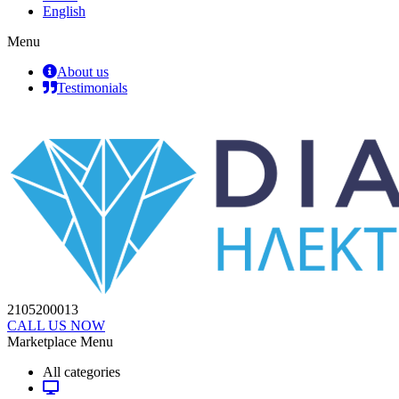
English
Menu
About us
Testimonials
2105200013
CALL US NOW
Marketplace Menu
All categories