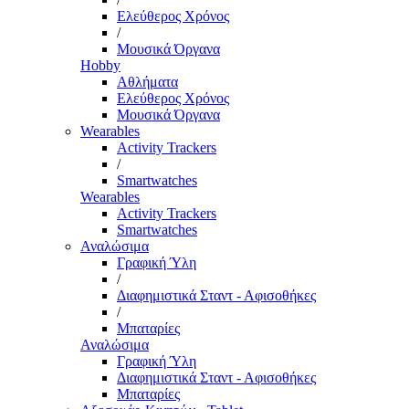
Ελεύθερος Χρόνος
/
Μουσικά Όργανα
Hobby
Αθλήματα
Ελεύθερος Χρόνος
Μουσικά Όργανα
Wearables
Activity Trackers
/
Smartwatches
Wearables
Activity Trackers
Smartwatches
Αναλώσιμα
Γραφική Ύλη
/
Διαφημιστικά Σταντ - Αφισοθήκες
/
Μπαταρίες
Αναλώσιμα
Γραφική Ύλη
Διαφημιστικά Σταντ - Αφισοθήκες
Μπαταρίες