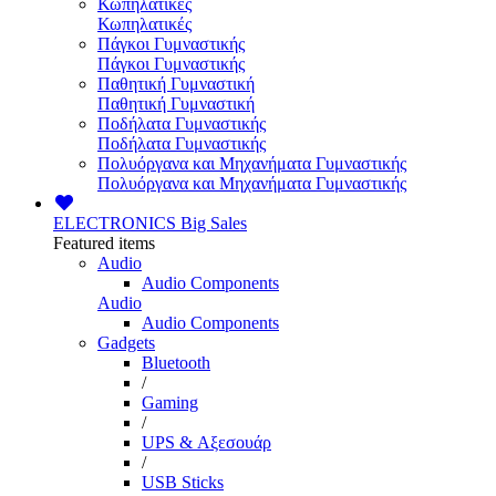
Κωπηλατικές
Κωπηλατικές
Πάγκοι Γυμναστικής
Πάγκοι Γυμναστικής
Παθητική Γυμναστική
Παθητική Γυμναστική
Ποδήλατα Γυμναστικής
Ποδήλατα Γυμναστικής
Πολυόργανα και Μηχανήματα Γυμναστικής
Πολυόργανα και Μηχανήματα Γυμναστικής
ELECTRONICS
Big Sales
Featured items
Audio
Audio Components
Audio
Audio Components
Gadgets
Bluetooth
/
Gaming
/
UPS & Αξεσουάρ
/
USB Sticks