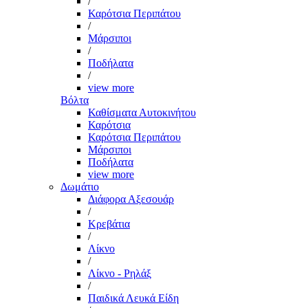
/
Καρότσια Περιπάτου
/
Μάρσιποι
/
Ποδήλατα
/
view more
Βόλτα
Καθίσματα Αυτοκινήτου
Καρότσια
Καρότσια Περιπάτου
Μάρσιποι
Ποδήλατα
view more
Δωμάτιο
Διάφορα Αξεσουάρ
/
Κρεβάτια
/
Λίκνο
/
Λίκνο - Ρηλάξ
/
Παιδικά Λευκά Είδη