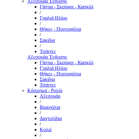
Αξεσουάρ Ένδυσης
Γάντια - Σκούφοι - Κασκόλ
/
Γυαλιά Ηλίου
/
Θήκες - Πορτοφόλια
/
Σακίδια
/
Τσάντες
Αξεσουάρ Ένδυσης
Γάντια - Σκούφοι - Κασκόλ
Γυαλιά Ηλίου
Θήκες - Πορτοφόλια
Σακίδια
Τσάντες
Κόσμημα - Ρολόι
Αξεσουάρ
/
Βραχιόλια
/
Δαχτυλίδια
/
Κολιέ
/