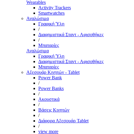
Wearables
Activity Trackers
Smartwatches
Αναλώσιμα
Γραφική Ύλη
/
Διαφημιστικά Σταντ - Αφισοθήκες
/
Μπαταρίες
Αναλώσιμα
Γραφική Ύλη
Διαφημιστικά Σταντ - Αφισοθήκες
Μπαταρίες
Αξεσουάρ Κινητών - Tablet
Power Bank
/
Power Banks
/
Ακουστικά
/
Βάσεις Κινητών
/
Διάφορα Αξεσουάρ Tablet
/
view more