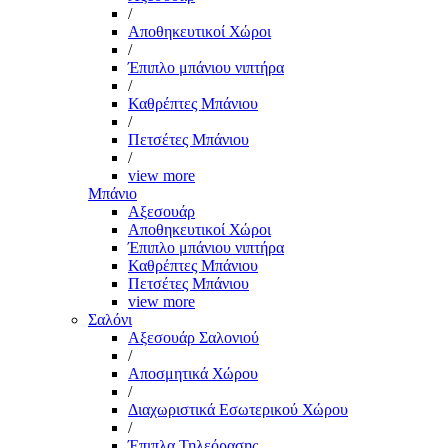
/
Αποθηκευτικοί Χώροι
/
Έπιπλο μπάνιου νιπτήρα
/
Καθρέπτες Μπάνιου
/
Πετσέτες Μπάνιου
/
view more
Μπάνιο
Αξεσουάρ
Αποθηκευτικοί Χώροι
Έπιπλο μπάνιου νιπτήρα
Καθρέπτες Μπάνιου
Πετσέτες Μπάνιου
view more
Σαλόνι
Αξεσουάρ Σαλονιού
/
Αποσμητικά Χώρου
/
Διαχωριστικά Εσωτερικού Χώρου
/
Έπιπλα Τηλεόρασης