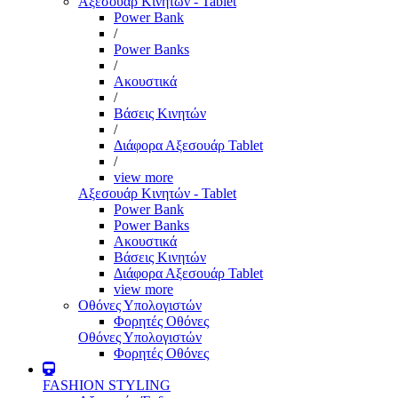
Αξεσουάρ Κινητών - Tablet
Power Bank
/
Power Banks
/
Ακουστικά
/
Βάσεις Κινητών
/
Διάφορα Αξεσουάρ Tablet
/
view more
Αξεσουάρ Κινητών - Tablet
Power Bank
Power Banks
Ακουστικά
Βάσεις Κινητών
Διάφορα Αξεσουάρ Tablet
view more
Οθόνες Υπολογιστών
Φορητές Οθόνες
Οθόνες Υπολογιστών
Φορητές Οθόνες
FASHION STYLING