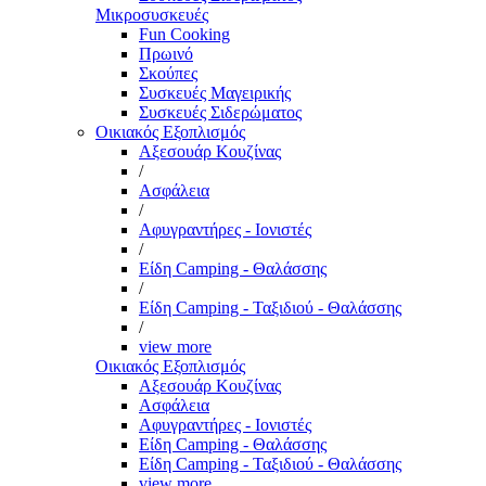
Μικροσυσκευές
Fun Cooking
Πρωινό
Σκούπες
Συσκευές Μαγειρικής
Συσκευές Σιδερώματος
Οικιακός Εξοπλισμός
Αξεσουάρ Κουζίνας
/
Ασφάλεια
/
Αφυγραντήρες - Ιονιστές
/
Είδη Camping - Θαλάσσης
/
Είδη Camping - Ταξιδιού - Θαλάσσης
/
view more
Οικιακός Εξοπλισμός
Αξεσουάρ Κουζίνας
Ασφάλεια
Αφυγραντήρες - Ιονιστές
Είδη Camping - Θαλάσσης
Είδη Camping - Ταξιδιού - Θαλάσσης
view more