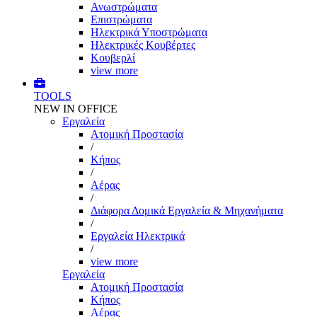
Ανωστρώματα
Επιστρώματα
Ηλεκτρικά Υποστρώματα
Ηλεκτρικές Κουβέρτες
Κουβερλί
view more
TOOLS
NEW IN OFFICE
Εργαλεία
Aτομική Προστασία
/
Kήπος
/
Αέρας
/
Διάφορα Δομικά Εργαλεία & Μηχανήματα
/
Εργαλεία Ηλεκτρικά
/
view more
Εργαλεία
Aτομική Προστασία
Kήπος
Αέρας