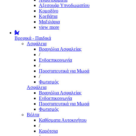
Αξεσουάρ Υπνοδωματίου
Κομοδίνο
Κρεβάτια
Μαξιλάρια
view more
Βρεφικά - Παιδικά
Ασφάλεια
Βραχιόλια Ασφαλείας
/
Ενδοεπικοινωνία
/
Προστατευτικά για Μωρά
/
Φωτισμός
Ασφάλεια
Βραχιόλια Ασφαλείας
Ενδοεπικοινωνία
Προστατευτικά για Μωρά
Φωτισμός
Βόλτα
Καθίσματα Αυτοκινήτου
/
Καρότσια