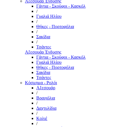
Αξεσουάρ Ένδυσης
Γάντια - Σκούφοι - Κασκόλ
/
Γυαλιά Ηλίου
/
Θήκες - Πορτοφόλια
/
Σακίδια
/
Τσάντες
Αξεσουάρ Ένδυσης
Γάντια - Σκούφοι - Κασκόλ
Γυαλιά Ηλίου
Θήκες - Πορτοφόλια
Σακίδια
Τσάντες
Κόσμημα - Ρολόι
Αξεσουάρ
/
Βραχιόλια
/
Δαχτυλίδια
/
Κολιέ
/