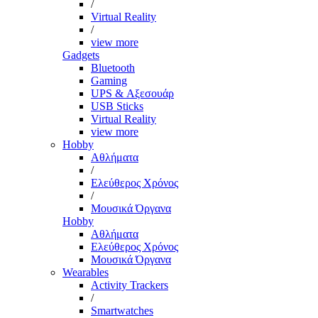
/
Virtual Reality
/
view more
Gadgets
Bluetooth
Gaming
UPS & Αξεσουάρ
USB Sticks
Virtual Reality
view more
Hobby
Αθλήματα
/
Ελεύθερος Χρόνος
/
Μουσικά Όργανα
Hobby
Αθλήματα
Ελεύθερος Χρόνος
Μουσικά Όργανα
Wearables
Activity Trackers
/
Smartwatches