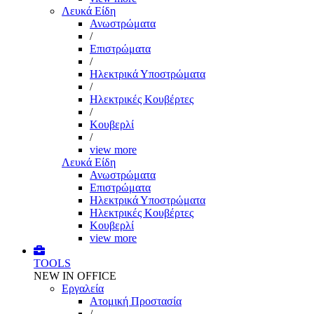
Λευκά Είδη
Ανωστρώματα
/
Επιστρώματα
/
Ηλεκτρικά Υποστρώματα
/
Ηλεκτρικές Κουβέρτες
/
Κουβερλί
/
view more
Λευκά Είδη
Ανωστρώματα
Επιστρώματα
Ηλεκτρικά Υποστρώματα
Ηλεκτρικές Κουβέρτες
Κουβερλί
view more
TOOLS
NEW IN OFFICE
Εργαλεία
Aτομική Προστασία
/