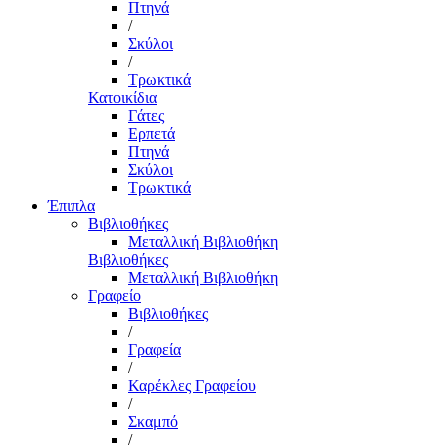
Πτηνά
/
Σκύλοι
/
Τρωκτικά
Κατοικίδια
Γάτες
Ερπετά
Πτηνά
Σκύλοι
Τρωκτικά
Έπιπλα
Βιβλιοθήκες
Μεταλλική Βιβλιοθήκη
Βιβλιοθήκες
Μεταλλική Βιβλιοθήκη
Γραφείο
Βιβλιοθήκες
/
Γραφεία
/
Καρέκλες Γραφείου
/
Σκαμπό
/