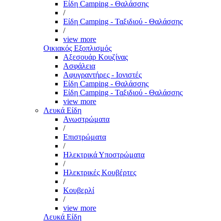
Είδη Camping - Θαλάσσης
/
Είδη Camping - Ταξιδιού - Θαλάσσης
/
view more
Οικιακός Εξοπλισμός
Αξεσουάρ Κουζίνας
Ασφάλεια
Αφυγραντήρες - Ιονιστές
Είδη Camping - Θαλάσσης
Είδη Camping - Ταξιδιού - Θαλάσσης
view more
Λευκά Είδη
Ανωστρώματα
/
Επιστρώματα
/
Ηλεκτρικά Υποστρώματα
/
Ηλεκτρικές Κουβέρτες
/
Κουβερλί
/
view more
Λευκά Είδη