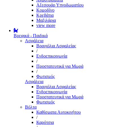
Αξεσουάρ Υπνοδωματίου
Κομοδίνο
Κρεβάτια
Μαξιλάρια
view more
Βρεφικά - Παιδικά
Ασφάλεια
Βραχιόλια Ασφαλείας
/
Ενδοεπικοινωνία
/
Προστατευτικά για Μωρά
/
Φωτισμός
Ασφάλεια
Βραχιόλια Ασφαλείας
Ενδοεπικοινωνία
Προστατευτικά για Μωρά
Φωτισμός
Βόλτα
Καθίσματα Αυτοκινήτου
/
Καρότσια