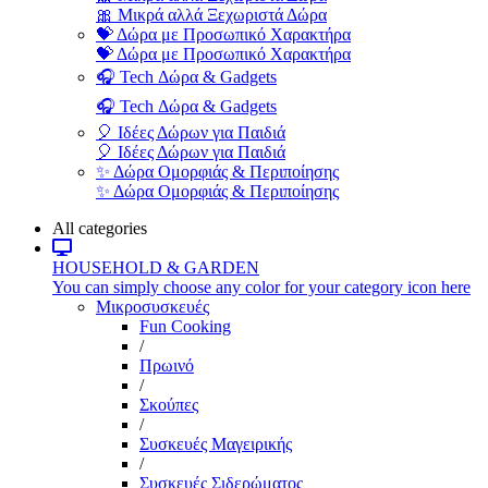
🎀 Μικρά αλλά Ξεχωριστά Δώρα
💝 Δώρα με Προσωπικό Χαρακτήρα
💝 Δώρα με Προσωπικό Χαρακτήρα
🎧 Tech Δώρα & Gadgets
🎧 Tech Δώρα & Gadgets
🎈 Ιδέες Δώρων για Παιδιά
🎈 Ιδέες Δώρων για Παιδιά
✨ Δώρα Ομορφιάς & Περιποίησης
✨ Δώρα Ομορφιάς & Περιποίησης
All categories
HOUSEHOLD & GARDEN
You can simply choose any color for your category icon here
Μικροσυσκευές
Fun Cooking
/
Πρωινό
/
Σκούπες
/
Συσκευές Μαγειρικής
/
Συσκευές Σιδερώματος