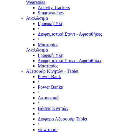
Wearables
Activity Trackers
Smartwatches
Αναλώσιμα
Γραφική Ύλη
/
Διαφημιστικά Σταντ - Αφισοθήκες
/
Μπαταρίες
Αναλώσιμα
Γραφική Ύλη
Διαφημιστικά Σταντ - Αφισοθήκες
Μπαταρίες
Αξεσουάρ Κινητών - Tablet
Power Bank
/
Power Banks
/
Ακουστικά
/
Βάσεις Κινητών
/
Διάφορα Αξεσουάρ Tablet
/
view more