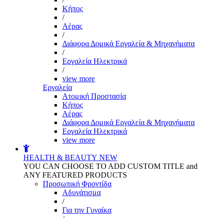
Kήπος
/
Αέρας
/
Διάφορα Δομικά Εργαλεία & Μηχανήματα
/
Εργαλεία Ηλεκτρικά
/
view more
Εργαλεία
Aτομική Προστασία
Kήπος
Αέρας
Διάφορα Δομικά Εργαλεία & Μηχανήματα
Εργαλεία Ηλεκτρικά
view more
HEALTH & BEAUTY
NEW
YOU CAN CHOOSE TO ADD CUSTOM TITLE and
ANY FEATURED PRODUCTS
Προσωπική Φροντίδα
Αδυνάτισμα
/
Για την Γυναίκα