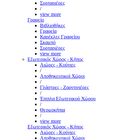
Συρταριέρες
/
view more
Γραφείο
Βιβλιοθήκες
Γραφεία
Καρέκλες Γραφείου
Σκαμπό
Συρταριέρες
view more
Εξωτερικός Χώρος - Κήπος
Αιώρες - Κούνιες
/
Αποθηκευτικοί Χώροι
/
Γλάστρες - Ζαρντινιέρες
/
Έπιπλα Εξωτερικού Χώρου
/
Θερμοκήπια
/
view more
Εξωτερικός Χώρος - Κήπος
Αιώρες - Κούνιες
Αποθηκευτικοί Χώροι