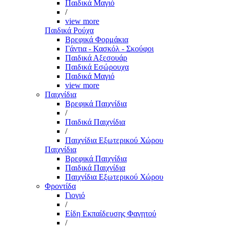
Παιδικά Μαγιό
/
view more
Παιδικά Ρούχα
Βρεφικά Φορμάκια
Γάντια - Κασκόλ - Σκούφοι
Παιδικά Αξεσουάρ
Παιδικά Εσώρουχα
Παιδικά Μαγιό
view more
Παιχνίδια
Βρεφικά Παιχνίδια
/
Παιδικά Παιχνίδια
/
Παιχνίδια Εξωτερικού Χώρου
Παιχνίδια
Βρεφικά Παιχνίδια
Παιδικά Παιχνίδια
Παιχνίδια Εξωτερικού Χώρου
Φροντίδα
Γιογιό
/
Είδη Εκπαίδευσης Φαγητού
/