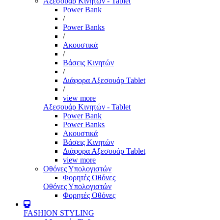
Αξεσουάρ Κινητών - Tablet
Power Bank
/
Power Banks
/
Ακουστικά
/
Βάσεις Κινητών
/
Διάφορα Αξεσουάρ Tablet
/
view more
Αξεσουάρ Κινητών - Tablet
Power Bank
Power Banks
Ακουστικά
Βάσεις Κινητών
Διάφορα Αξεσουάρ Tablet
view more
Οθόνες Υπολογιστών
Φορητές Οθόνες
Οθόνες Υπολογιστών
Φορητές Οθόνες
FASHION STYLING