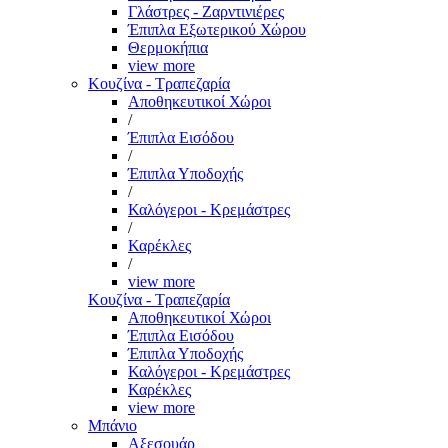
Γλάστρες - Ζαρντινιέρες
Έπιπλα Εξωτερικού Χώρου
Θερμοκήπια
view more
Κουζίνα - Τραπεζαρία
Αποθηκευτικοί Χώροι
/
Έπιπλα Εισόδου
/
Έπιπλα Υποδοχής
/
Καλόγεροι - Κρεμάστρες
/
Καρέκλες
/
view more
Κουζίνα - Τραπεζαρία
Αποθηκευτικοί Χώροι
Έπιπλα Εισόδου
Έπιπλα Υποδοχής
Καλόγεροι - Κρεμάστρες
Καρέκλες
view more
Μπάνιο
Αξεσουάρ