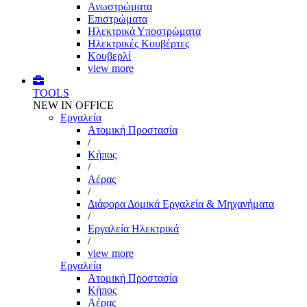
Ανωστρώματα
Επιστρώματα
Ηλεκτρικά Υποστρώματα
Ηλεκτρικές Κουβέρτες
Κουβερλί
view more
TOOLS
NEW IN OFFICE
Εργαλεία
Aτομική Προστασία
/
Kήπος
/
Αέρας
/
Διάφορα Δομικά Εργαλεία & Μηχανήματα
/
Εργαλεία Ηλεκτρικά
/
view more
Εργαλεία
Aτομική Προστασία
Kήπος
Αέρας