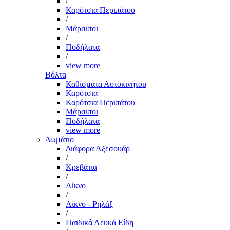
/
Καρότσια Περιπάτου
/
Μάρσιποι
/
Ποδήλατα
/
view more
Βόλτα
Καθίσματα Αυτοκινήτου
Καρότσια
Καρότσια Περιπάτου
Μάρσιποι
Ποδήλατα
view more
Δωμάτιο
Διάφορα Αξεσουάρ
/
Κρεβάτια
/
Λίκνο
/
Λίκνο - Ρηλάξ
/
Παιδικά Λευκά Είδη