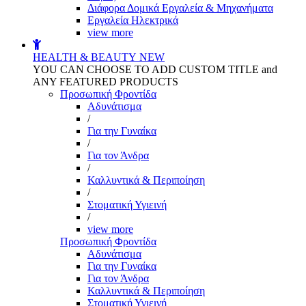
Διάφορα Δομικά Εργαλεία & Μηχανήματα
Εργαλεία Ηλεκτρικά
view more
HEALTH & BEAUTY
NEW
YOU CAN CHOOSE TO ADD CUSTOM TITLE and
ANY FEATURED PRODUCTS
Προσωπική Φροντίδα
Αδυνάτισμα
/
Για την Γυναίκα
/
Για τον Άνδρα
/
Καλλυντικά & Περιποίηση
/
Στοματική Υγιεινή
/
view more
Προσωπική Φροντίδα
Αδυνάτισμα
Για την Γυναίκα
Για τον Άνδρα
Καλλυντικά & Περιποίηση
Στοματική Υγιεινή