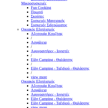
Μικροσυσκευές
Fun Cooking
Πρωινό
Σκούπες
Συσκευές Μαγειρικής
Συσκευές Σιδερώματος
Οικιακός Εξοπλισμός
Αξεσουάρ Κουζίνας
/
Ασφάλεια
/
Αφυγραντήρες - Ιονιστές
/
Είδη Camping - Θαλάσσης
/
Είδη Camping - Ταξιδιού - Θαλάσσης
/
view more
Οικιακός Εξοπλισμός
Αξεσουάρ Κουζίνας
Ασφάλεια
Αφυγραντήρες - Ιονιστές
Είδη Camping - Θαλάσσης
Είδη Camping - Ταξιδιού - Θαλάσσης
view more