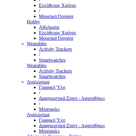
Ελεύθερος Χρόνος
/
Μουσικά Όργανα
Hobby
Αθλήματα
Ελεύθερος Χρόνος
Μουσικά Όργανα
Wearables
Activity Trackers
/
Smartwatches
Wearables
Activity Trackers
Smartwatches
Αναλώσιμα
Γραφική Ύλη
/
Διαφημιστικά Σταντ - Αφισοθήκες
/
Μπαταρίες
Αναλώσιμα
Γραφική Ύλη
Διαφημιστικά Σταντ - Αφισοθήκες
Μπαταρίες