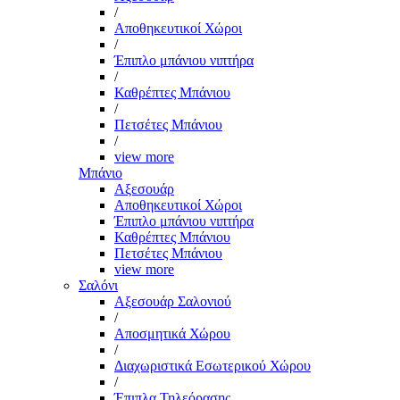
/
Αποθηκευτικοί Χώροι
/
Έπιπλο μπάνιου νιπτήρα
/
Καθρέπτες Μπάνιου
/
Πετσέτες Μπάνιου
/
view more
Μπάνιο
Αξεσουάρ
Αποθηκευτικοί Χώροι
Έπιπλο μπάνιου νιπτήρα
Καθρέπτες Μπάνιου
Πετσέτες Μπάνιου
view more
Σαλόνι
Αξεσουάρ Σαλονιού
/
Αποσμητικά Χώρου
/
Διαχωριστικά Εσωτερικού Χώρου
/
Έπιπλα Τηλεόρασης