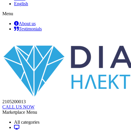
English
Menu
About us
Testimonials
2105200013
CALL US NOW
Marketplace Menu
All categories