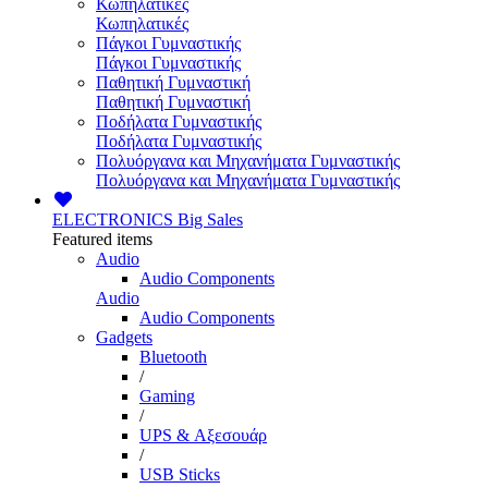
Κωπηλατικές
Κωπηλατικές
Πάγκοι Γυμναστικής
Πάγκοι Γυμναστικής
Παθητική Γυμναστική
Παθητική Γυμναστική
Ποδήλατα Γυμναστικής
Ποδήλατα Γυμναστικής
Πολυόργανα και Μηχανήματα Γυμναστικής
Πολυόργανα και Μηχανήματα Γυμναστικής
ELECTRONICS
Big Sales
Featured items
Audio
Audio Components
Audio
Audio Components
Gadgets
Bluetooth
/
Gaming
/
UPS & Αξεσουάρ
/
USB Sticks