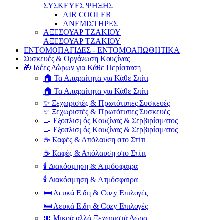
ΣΥΣΚΕΥΕΣ ΨΗΞΗΣ
AIR COOLER
ΑΝΕΜΙΣΤΗΡΕΣ
ΑΞΕΣΟΥΑΡ ΤΖΑΚΙΟΥ
ΑΞΕΣΟΥΑΡ ΤΖΑΚΙΟΥ
ΕΝΤΟΜΟΠΑΓΙΔΕΣ - ΕΝΤΟΜΟΑΠΩΘΗΤΙΚΑ
Συσκευές & Οργάνωση Κουζίνας
🎁 Ιδέες Δώρων για Κάθε Περίσταση
🏠 Τα Απαραίτητα για Κάθε Σπίτι
🏠 Τα Απαραίτητα για Κάθε Σπίτι
✨ Ξεχωριστές & Πρωτότυπες Συσκευές
✨ Ξεχωριστές & Πρωτότυπες Συσκευές
🍳 Εξοπλισμός Κουζίνας & Σερβιρίσματος
🍳 Εξοπλισμός Κουζίνας & Σερβιρίσματος
☕ Καφές & Απόλαυση στο Σπίτι
☕ Καφές & Απόλαυση στο Σπίτι
🕯️ Διακόσμηση & Ατμόσφαιρα
🕯️ Διακόσμηση & Ατμόσφαιρα
🛏️ Λευκά Είδη & Cozy Επιλογές
🛏️ Λευκά Είδη & Cozy Επιλογές
🎀 Μικρά αλλά Ξεχωριστά Δώρα