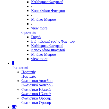
Καθίσματα Φαγητού
/
Καρεκλάκια Φαγητού
/
Μπάνιο Μωρού
/
view more
Φροντίδα
Γιογιό
Είδη Εκπαίδευσης Φαγητού
Καθίσματα Φαγητού
Καρεκλάκια Φαγητού
Μπάνιο Μωρού
view more
Φωτιστικά
Πορτατίφ
Πορτατίφ
Φωτιστικά Δαπέδου
Φωτιστικά Δαπέδου
Φωτιστικά Ηλιακά
Φωτιστικά Ηλιακά
Φωτιστικά Οροφής
Φωτιστικά Οροφής