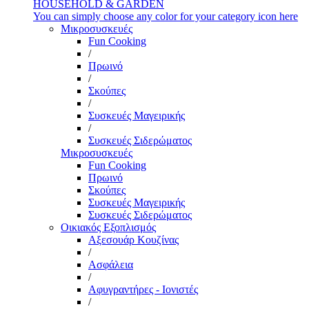
HOUSEHOLD & GARDEN
You can simply choose any color for your category icon here
Μικροσυσκευές
Fun Cooking
/
Πρωινό
/
Σκούπες
/
Συσκευές Μαγειρικής
/
Συσκευές Σιδερώματος
Μικροσυσκευές
Fun Cooking
Πρωινό
Σκούπες
Συσκευές Μαγειρικής
Συσκευές Σιδερώματος
Οικιακός Εξοπλισμός
Αξεσουάρ Κουζίνας
/
Ασφάλεια
/
Αφυγραντήρες - Ιονιστές
/