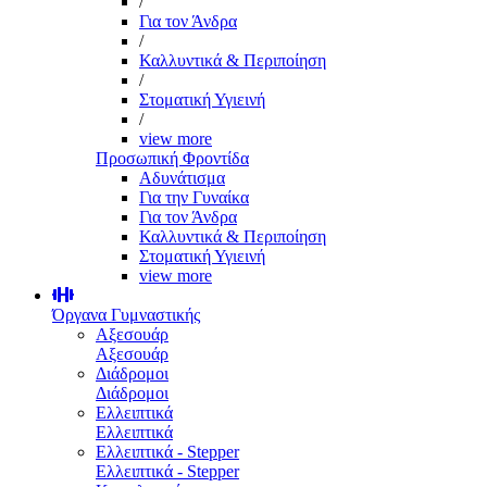
/
Για τον Άνδρα
/
Καλλυντικά & Περιποίηση
/
Στοματική Υγιεινή
/
view more
Προσωπική Φροντίδα
Αδυνάτισμα
Για την Γυναίκα
Για τον Άνδρα
Καλλυντικά & Περιποίηση
Στοματική Υγιεινή
view more
Όργανα Γυμναστικής
Αξεσουάρ
Αξεσουάρ
Διάδρομοι
Διάδρομοι
Ελλειπτικά
Ελλειπτικά
Ελλειπτικά - Stepper
Ελλειπτικά - Stepper