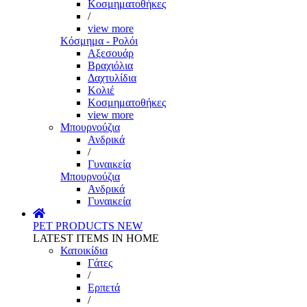
Κοσμηματοθήκες
/
view more
Κόσμημα - Ρολόι
Αξεσουάρ
Βραχιόλια
Δαχτυλίδια
Κολιέ
Κοσμηματοθήκες
view more
Μπουρνούζια
Ανδρικά
/
Γυναικεία
Μπουρνούζια
Ανδρικά
Γυναικεία
PET PRODUCTS
NEW
LATEST ITEMS IN HOME
Κατοικίδια
Γάτες
/
Ερπετά
/