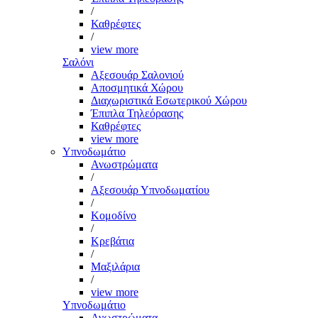
/
Καθρέφτες
/
view more
Σαλόνι
Αξεσουάρ Σαλονιού
Αποσμητικά Χώρου
Διαχωριστικά Εσωτερικού Χώρου
Έπιπλα Τηλεόρασης
Καθρέφτες
view more
Υπνοδωμάτιο
Ανωστρώματα
/
Αξεσουάρ Υπνοδωματίου
/
Κομοδίνο
/
Κρεβάτια
/
Μαξιλάρια
/
view more
Υπνοδωμάτιο
Ανωστρώματα