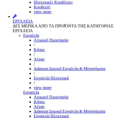
Ηλεκτρικές Κουβέρτες
Κουβερλί
view more
ΕΡΓΑΛΕΙΑ
ΔΕΣ ΜΕΡΙΚΑ ΑΠΌ ΤΑ ΠΡΟΪΌΝΤΑ ΤΗΣ ΚΑΤΗΓΟΡΙΑΣ
ΕΡΓΑΛΕΙΑ
Εργαλεία
Aτομική Προστασία
/
Kήπος
/
Αέρας
/
Διάφορα Δομικά Εργαλεία & Μηχανήματα
/
Εργαλεία Ηλεκτρικά
/
view more
Εργαλεία
Aτομική Προστασία
Kήπος
Αέρας
Διάφορα Δομικά Εργαλεία & Μηχανήματα
Εργαλεία Ηλεκτρικά