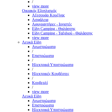
/
view more
Οικιακός Εξοπλισμός
Αξεσουάρ Κουζίνας
Ασφάλεια
Αφυγραντήρες - Ιονιστές
Είδη Camping - Θαλάσσης
Είδη Camping - Ταξιδιού - Θαλάσσης
view more
Λευκά Είδη
Ανωστρώματα
/
Επιστρώματα
/
Ηλεκτρικά Υποστρώματα
/
Ηλεκτρικές Κουβέρτες
/
Κουβερλί
/
view more
Λευκά Είδη
Ανωστρώματα
Επιστρώματα
Ηλεκτρικά Υποστρώματα