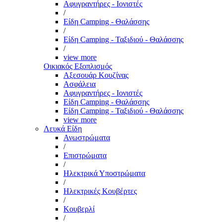
Αφυγραντήρες - Ιονιστές
/
Είδη Camping - Θαλάσσης
/
Είδη Camping - Ταξιδιού - Θαλάσσης
/
view more
Οικιακός Εξοπλισμός
Αξεσουάρ Κουζίνας
Ασφάλεια
Αφυγραντήρες - Ιονιστές
Είδη Camping - Θαλάσσης
Είδη Camping - Ταξιδιού - Θαλάσσης
view more
Λευκά Είδη
Ανωστρώματα
/
Επιστρώματα
/
Ηλεκτρικά Υποστρώματα
/
Ηλεκτρικές Κουβέρτες
/
Κουβερλί
/