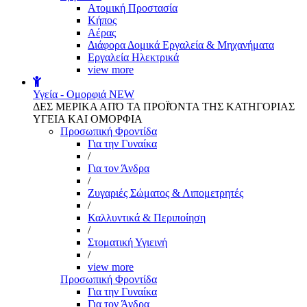
Aτομική Προστασία
Kήπος
Αέρας
Διάφορα Δομικά Εργαλεία & Μηχανήματα
Εργαλεία Ηλεκτρικά
view more
Υγεία - Ομορφιά
NEW
ΔΕΣ ΜΕΡΙΚΑ ΑΠΌ ΤΑ ΠΡΟΪΌΝΤΑ ΤΗΣ ΚΑΤΗΓΟΡΙΑΣ
ΥΓΕΙΑ ΚΑΙ ΟΜΟΡΦΙΑ
Προσωπική Φροντίδα
Για την Γυναίκα
/
Για τον Άνδρα
/
Ζυγαριές Σώματος & Λιπομετρητές
/
Καλλυντικά & Περιποίηση
/
Στοματική Υγιεινή
/
view more
Προσωπική Φροντίδα
Για την Γυναίκα
Για τον Άνδρα