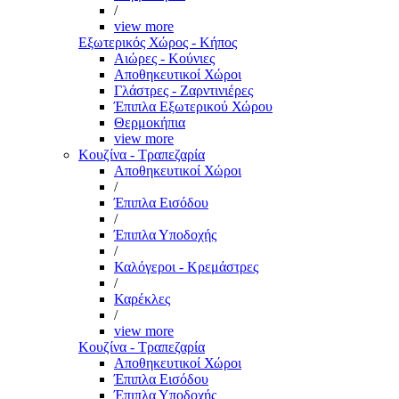
/
view more
Εξωτερικός Χώρος - Κήπος
Αιώρες - Κούνιες
Αποθηκευτικοί Χώροι
Γλάστρες - Ζαρντινιέρες
Έπιπλα Εξωτερικού Χώρου
Θερμοκήπια
view more
Κουζίνα - Τραπεζαρία
Αποθηκευτικοί Χώροι
/
Έπιπλα Εισόδου
/
Έπιπλα Υποδοχής
/
Καλόγεροι - Κρεμάστρες
/
Καρέκλες
/
view more
Κουζίνα - Τραπεζαρία
Αποθηκευτικοί Χώροι
Έπιπλα Εισόδου
Έπιπλα Υποδοχής