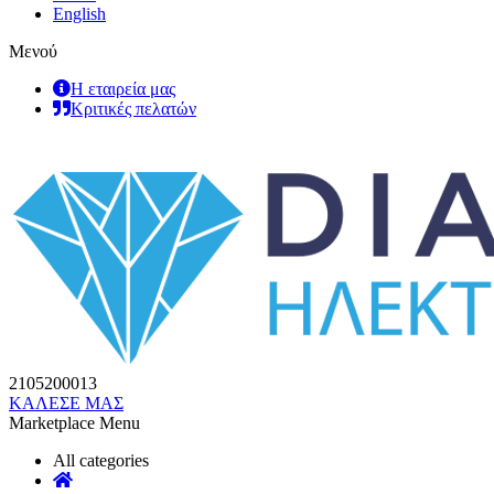
English
Μενού
Η εταιρεία μας
Κριτικές πελατών
2105200013
ΚΑΛΕΣΕ ΜΑΣ
Marketplace Menu
All categories