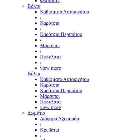
Φωτισμός
Βόλτα
Καθίσματα Αυτοκινήτου
/
Καρότσια
/
Καρότσια Περιπάτου
/
Μάρσιποι
/
Ποδήλατα
/
view more
Βόλτα
Καθίσματα Αυτοκινήτου
Καρότσια
Καρότσια Περιπάτου
Μάρσιποι
Ποδήλατα
view more
Δωμάτιο
Διάφορα Αξεσουάρ
/
Κρεβάτια
/