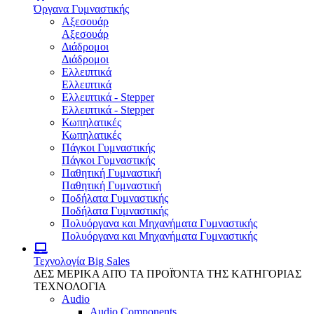
Όργανα Γυμναστικής
Αξεσουάρ
Αξεσουάρ
Διάδρομοι
Διάδρομοι
Ελλειπτικά
Ελλειπτικά
Ελλειπτικά - Stepper
Ελλειπτικά - Stepper
Κωπηλατικές
Κωπηλατικές
Πάγκοι Γυμναστικής
Πάγκοι Γυμναστικής
Παθητική Γυμναστική
Παθητική Γυμναστική
Ποδήλατα Γυμναστικής
Ποδήλατα Γυμναστικής
Πολυόργανα και Μηχανήματα Γυμναστικής
Πολυόργανα και Μηχανήματα Γυμναστικής
Τεχνολογία
Big Sales
ΔΕΣ ΜΕΡΙΚΑ ΑΠΌ ΤΑ ΠΡΟΪΌΝΤΑ ΤΗΣ ΚΑΤΗΓΟΡΙΑΣ
ΤΕΧΝΟΛΟΓΙΑ
Audio
Audio Components