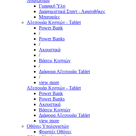
Αναλώσιμα
Γραφική Ύλη
Διαφημιστικά Σταντ - Αφισοθήκες
Μπαταρίες
Αξεσουάρ Κινητών - Tablet
Power Bank
/
Power Banks
/
Ακουστικά
/
Βάσεις Κινητών
/
Διάφορα Αξεσουάρ Tablet
/
view more
Αξεσουάρ Κινητών - Tablet
Power Bank
Power Banks
Ακουστικά
Βάσεις Κινητών
Διάφορα Αξεσουάρ Tablet
view more
Οθόνες Υπολογιστών
Φορητές Οθόνες