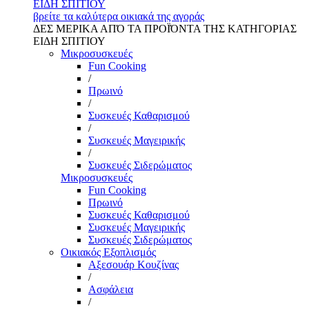
ΕΙΔΗ ΣΠΙΤΙΟΥ
βρείτε τα καλύτερα οικιακά της αγοράς
ΔΕΣ ΜΕΡΙΚΑ ΑΠΌ ΤΑ ΠΡΟΪΌΝΤΑ ΤΗΣ ΚΑΤΗΓΟΡΙΑΣ
ΕΙΔΗ ΣΠΙΤΙΟΥ
Μικροσυσκευές
Fun Cooking
/
Πρωινό
/
Συσκευές Καθαρισμού
/
Συσκευές Μαγειρικής
/
Συσκευές Σιδερώματος
Μικροσυσκευές
Fun Cooking
Πρωινό
Συσκευές Καθαρισμού
Συσκευές Μαγειρικής
Συσκευές Σιδερώματος
Οικιακός Εξοπλισμός
Αξεσουάρ Κουζίνας
/
Ασφάλεια
/