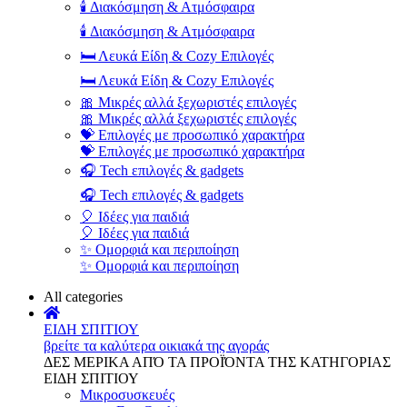
🕯️ Διακόσμηση & Ατμόσφαιρα
🕯️ Διακόσμηση & Ατμόσφαιρα
🛏️ Λευκά Είδη & Cozy Επιλογές
🛏️ Λευκά Είδη & Cozy Επιλογές
🎀 Μικρές αλλά ξεχωριστές επιλογές
🎀 Μικρές αλλά ξεχωριστές επιλογές
💝 Επιλογές με προσωπικό χαρακτήρα
💝 Επιλογές με προσωπικό χαρακτήρα
🎧 Tech επιλογές & gadgets
🎧 Tech επιλογές & gadgets
🎈 Ιδέες για παιδιά
🎈 Ιδέες για παιδιά
✨ Ομορφιά και περιποίηση
✨ Ομορφιά και περιποίηση
All categories
ΕΙΔΗ ΣΠΙΤΙΟΥ
βρείτε τα καλύτερα οικιακά της αγοράς
ΔΕΣ ΜΕΡΙΚΑ ΑΠΌ ΤΑ ΠΡΟΪΌΝΤΑ ΤΗΣ ΚΑΤΗΓΟΡΙΑΣ
ΕΙΔΗ ΣΠΙΤΙΟΥ
Μικροσυσκευές