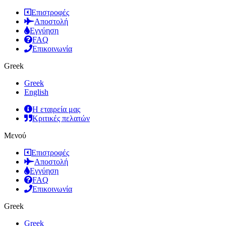
Επιστροφές
Αποστολή
Εγγύηση
FAQ
Επικοινωνία
Greek
Greek
English
Η εταιρεία μας
Κριτικές πελατών
Μενού
Επιστροφές
Αποστολή
Εγγύηση
FAQ
Επικοινωνία
Greek
Greek