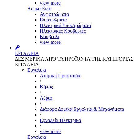
view more
Λευκά Είδη
Ανωστρώματα
Επιστρώματα
Ηλεκτρικά Υποστρώματα
Ηλεκτρικές Κουβέρτες
Κουβερλί
view more
ΕΡΓΑΛΕΙΑ
ΔΕΣ ΜΕΡΙΚΑ ΑΠΌ ΤΑ ΠΡΟΪΌΝΤΑ ΤΗΣ ΚΑΤΗΓΟΡΙΑΣ
ΕΡΓΑΛΕΙΑ
Εργαλεία
Aτομική Προστασία
/
Kήπος
/
Αέρας
/
Διάφορα Δομικά Εργαλεία & Μηχανήματα
/
Εργαλεία Ηλεκτρικά
/
view more
Εργαλεία