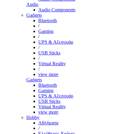
Audio
Audio Components
Gadgets
Bluetooth
/
Gaming
/
UPS & Αξεσουάρ
/
USB Sticks
/
Virtual Reality
/
view more
Gadgets
Bluetooth
Gaming
UPS & Αξεσουάρ
USB Sticks
Virtual Reality
view more
Hobby
Αθλήματα
/
Ελεύθερος Χρόνος