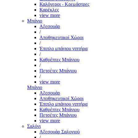
Καλόγεροι - Κρεμάστρες
Καρέκλες
view more
Μπάνιο
Αξεσουάρ
/
Αποθηκευτικοί Χώροι
/
Έπιπλο μπάνιου νιπτήρα
/
Καθρέπτες Μπάνιου
/
Πετσέτες Μπάνιου
/
view more
Μπάνιο
Αξεσουάρ
Αποθηκευτικοί Χώροι
Έπιπλο μπάνιου νιπτήρα
Καθρέπτες Μπάνιου
Πετσέτες Μπάνιου
view more
Σαλόνι
Αξεσουάρ Σαλονιού
/