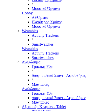
/
Μουσικά Όργανα
Hobby
Αθλήματα
Ελεύθερος Χρόνος
Μουσικά Όργανα
Wearables
Activity Trackers
/
Smartwatches
Wearables
Activity Trackers
Smartwatches
Αναλώσιμα
Γραφική Ύλη
/
Διαφημιστικά Σταντ - Αφισοθήκες
/
Μπαταρίες
Αναλώσιμα
Γραφική Ύλη
Διαφημιστικά Σταντ - Αφισοθήκες
Μπαταρίες
Αξεσουάρ Κινητών - Tablet