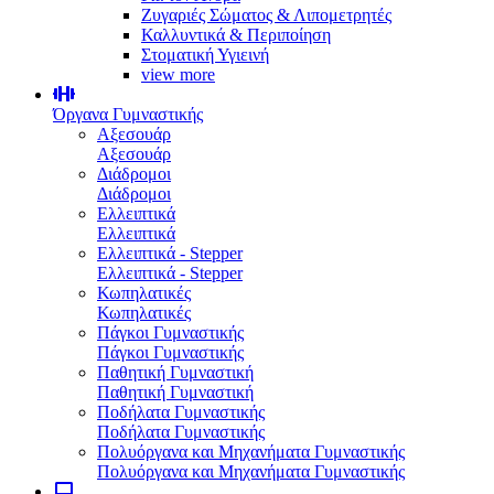
Ζυγαριές Σώματος & Λιπομετρητές
Καλλυντικά & Περιποίηση
Στοματική Υγιεινή
view more
Όργανα Γυμναστικής
Αξεσουάρ
Αξεσουάρ
Διάδρομοι
Διάδρομοι
Ελλειπτικά
Ελλειπτικά
Ελλειπτικά - Stepper
Ελλειπτικά - Stepper
Κωπηλατικές
Κωπηλατικές
Πάγκοι Γυμναστικής
Πάγκοι Γυμναστικής
Παθητική Γυμναστική
Παθητική Γυμναστική
Ποδήλατα Γυμναστικής
Ποδήλατα Γυμναστικής
Πολυόργανα και Μηχανήματα Γυμναστικής
Πολυόργανα και Μηχανήματα Γυμναστικής