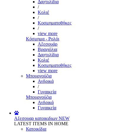
Δαχτυλίδια
/
Κολιέ
/
Κοσμηματοθήκες
/
view more
Κόσμημα - Ρολόι
Αξεσουάρ
Βραχιόλια
Δαχτυλίδια
Κολιέ
Κοσμηματοθήκες
view more
Μπουρνούζια
Ανδρικά
/
Γυναικεία
Μπουρνούζια
Ανδρικά
Γυναικεία
Αξεσουαρ κατοικιδιων
NEW
LATEST ITEMS IN HOME
Κατοικίδια