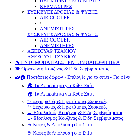
ΗΛΕΚΤΡΙΚΕΣ ΚΟΥΒΕΡΤΕΣ
ΘΕΡΜΑΣΤΡΕΣ
ΣΥΣΚΕΥΕΣ ΔΡΟΣΙΑΣ & ΨΥΞΗΣ
AIR COOLER
/
ΑΝΕΜΙΣΤΗΡΕΣ
ΣΥΣΚΕΥΕΣ ΔΡΟΣΙΑΣ & ΨΥΞΗΣ
AIR COOLER
ΑΝΕΜΙΣΤΗΡΕΣ
ΑΞΕΣΟΥΑΡ ΤΖΑΚΙΟΥ
ΑΞΕΣΟΥΑΡ ΤΖΑΚΙΟΥ
🦟 ΕΝΤΟΜΟΠΑΓΙΔΕΣ - ΕΝΤΟΜΟΑΠΩΘΗΤΙΚΑ
🍽️ Οργάνωση Κουζίνας & Είδη Σερβιρίσματος
🎁🏠 Προτάσεις δώρων • Επιλογές για το σπίτι • Για σένα
🏠 Τα Απαραίτητα για Κάθε Σπίτι
🏠 Τα Απαραίτητα για Κάθε Σπίτι
✨ Ξεχωριστές & Πρωτότυπες Συσκευές
✨ Ξεχωριστές & Πρωτότυπες Συσκευές
🍳 Εξοπλισμός Κουζίνας & Είδη Σερβιρίσματος
🍳 Εξοπλισμός Κουζίνας & Είδη Σερβιρίσματος
☕ Καφές & Απόλαυση στο Σπίτι
☕ Καφές & Απόλαυση στο Σπίτι