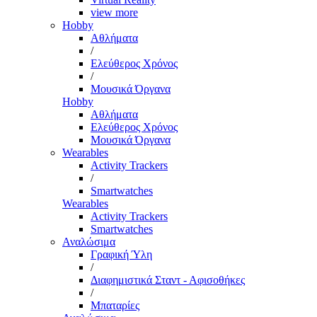
view more
Hobby
Αθλήματα
/
Ελεύθερος Χρόνος
/
Μουσικά Όργανα
Hobby
Αθλήματα
Ελεύθερος Χρόνος
Μουσικά Όργανα
Wearables
Activity Trackers
/
Smartwatches
Wearables
Activity Trackers
Smartwatches
Αναλώσιμα
Γραφική Ύλη
/
Διαφημιστικά Σταντ - Αφισοθήκες
/
Μπαταρίες