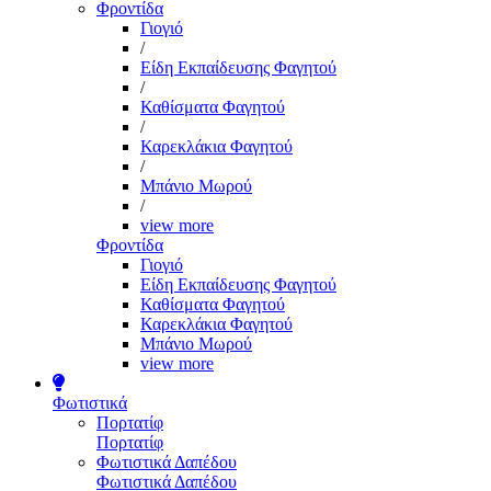
Φροντίδα
Γιογιό
/
Είδη Εκπαίδευσης Φαγητού
/
Καθίσματα Φαγητού
/
Καρεκλάκια Φαγητού
/
Μπάνιο Μωρού
/
view more
Φροντίδα
Γιογιό
Είδη Εκπαίδευσης Φαγητού
Καθίσματα Φαγητού
Καρεκλάκια Φαγητού
Μπάνιο Μωρού
view more
Φωτιστικά
Πορτατίφ
Πορτατίφ
Φωτιστικά Δαπέδου
Φωτιστικά Δαπέδου