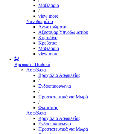
Μαξιλάρια
/
view more
Υπνοδωμάτιο
Ανωστρώματα
Αξεσουάρ Υπνοδωματίου
Κομοδίνο
Κρεβάτια
Μαξιλάρια
view more
Βρεφικά - Παιδικά
Ασφάλεια
Βραχιόλια Ασφαλείας
/
Ενδοεπικοινωνία
/
Προστατευτικά για Μωρά
/
Φωτισμός
Ασφάλεια
Βραχιόλια Ασφαλείας
Ενδοεπικοινωνία
Προστατευτικά για Μωρά