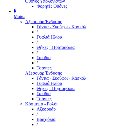
Οθόνες Υπολογιστών
Φορητές Οθόνες
Μόδα
Αξεσουάρ Ένδυσης
Γάντια - Σκούφοι - Κασκόλ
/
Γυαλιά Ηλίου
/
Θήκες - Πορτοφόλια
/
Σακίδια
/
Τσάντες
Αξεσουάρ Ένδυσης
Γάντια - Σκούφοι - Κασκόλ
Γυαλιά Ηλίου
Θήκες - Πορτοφόλια
Σακίδια
Τσάντες
Κόσμημα - Ρολόι
Αξεσουάρ
/
Βραχιόλια
/