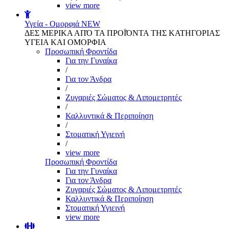
view more
Υγεία - Ομορφιά
NEW
ΔΕΣ ΜΕΡΙΚΑ ΑΠΌ ΤΑ ΠΡΟΪΌΝΤΑ ΤΗΣ ΚΑΤΗΓΟΡΙΑΣ
ΥΓΕΙΑ ΚΑΙ ΟΜΟΡΦΙΑ
Προσωπική Φροντίδα
Για την Γυναίκα
/
Για τον Άνδρα
/
Ζυγαριές Σώματος & Λιπομετρητές
/
Καλλυντικά & Περιποίηση
/
Στοματική Υγιεινή
/
view more
Προσωπική Φροντίδα
Για την Γυναίκα
Για τον Άνδρα
Ζυγαριές Σώματος & Λιπομετρητές
Καλλυντικά & Περιποίηση
Στοματική Υγιεινή
view more