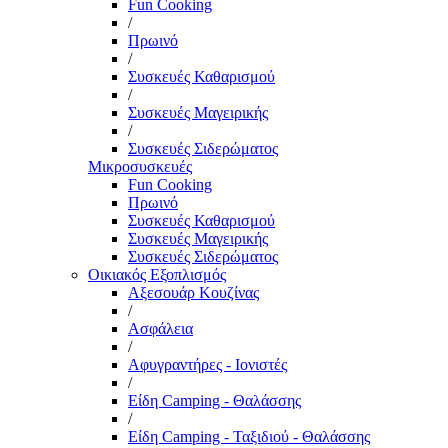
Fun Cooking
/
Πρωινό
/
Συσκευές Καθαρισμού
/
Συσκευές Μαγειρικής
/
Συσκευές Σιδερώματος
Μικροσυσκευές
Fun Cooking
Πρωινό
Συσκευές Καθαρισμού
Συσκευές Μαγειρικής
Συσκευές Σιδερώματος
Οικιακός Εξοπλισμός
Αξεσουάρ Κουζίνας
/
Ασφάλεια
/
Αφυγραντήρες - Ιονιστές
/
Είδη Camping - Θαλάσσης
/
Είδη Camping - Ταξιδιού - Θαλάσσης