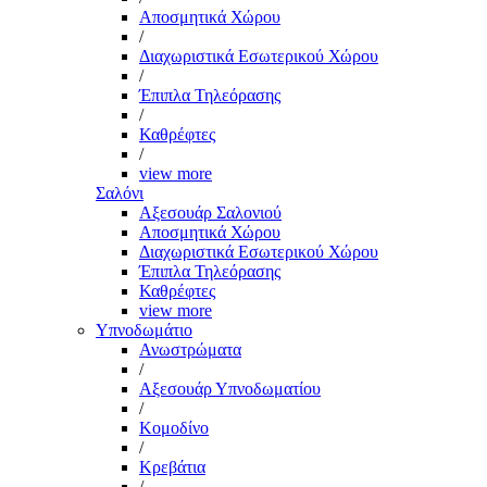
Αποσμητικά Χώρου
/
Διαχωριστικά Εσωτερικού Χώρου
/
Έπιπλα Τηλεόρασης
/
Καθρέφτες
/
view more
Σαλόνι
Αξεσουάρ Σαλονιού
Αποσμητικά Χώρου
Διαχωριστικά Εσωτερικού Χώρου
Έπιπλα Τηλεόρασης
Καθρέφτες
view more
Υπνοδωμάτιο
Ανωστρώματα
/
Αξεσουάρ Υπνοδωματίου
/
Κομοδίνο
/
Κρεβάτια
/