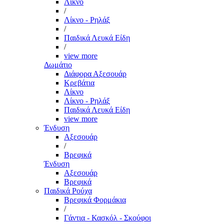
Λίκνο
/
Λίκνο - Ρηλάξ
/
Παιδικά Λευκά Είδη
/
view more
Δωμάτιο
Διάφορα Αξεσουάρ
Κρεβάτια
Λίκνο
Λίκνο - Ρηλάξ
Παιδικά Λευκά Είδη
view more
Ένδυση
Αξεσουάρ
/
Βρεφικά
Ένδυση
Αξεσουάρ
Βρεφικά
Παιδικά Ρούχα
Βρεφικά Φορμάκια
/
Γάντια - Κασκόλ - Σκούφοι