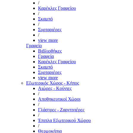
/
Καρέκλες Γραφείου
/
Σκαμπό
/
Συρταριέρες
/
view more
Γραφείο
Βιβλιοθήκες
Γραφεία
Καρέκλες Γραφείου
Σκαμπό
Συρταριέρες
view more
Εξωτερικός Χώρος - Κήπος
Αιώρες - Κούνιες
/
Αποθηκευτικοί Χώροι
/
Γλάστρες - Ζαρντινιέρες
/
Έπιπλα Εξωτερικού Χώρου
/
Θερμοκήπια