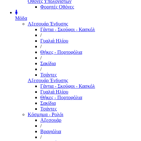
Οθόνες Υπολογιστών
Φορητές Οθόνες
Μόδα
Αξεσουάρ Ένδυσης
Γάντια - Σκούφοι - Κασκόλ
/
Γυαλιά Ηλίου
/
Θήκες - Πορτοφόλια
/
Σακίδια
/
Τσάντες
Αξεσουάρ Ένδυσης
Γάντια - Σκούφοι - Κασκόλ
Γυαλιά Ηλίου
Θήκες - Πορτοφόλια
Σακίδια
Τσάντες
Κόσμημα - Ρολόι
Αξεσουάρ
/
Βραχιόλια
/