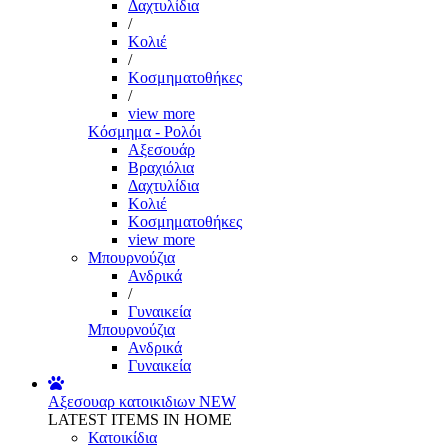
Δαχτυλίδια
/
Κολιέ
/
Κοσμηματοθήκες
/
view more
Κόσμημα - Ρολόι
Αξεσουάρ
Βραχιόλια
Δαχτυλίδια
Κολιέ
Κοσμηματοθήκες
view more
Μπουρνούζια
Ανδρικά
/
Γυναικεία
Μπουρνούζια
Ανδρικά
Γυναικεία
Αξεσουαρ κατοικιδιων
NEW
LATEST ITEMS IN HOME
Κατοικίδια