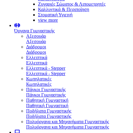
Ζυγαριές Σώματος & Λιπομετρητές
Καλλυντικά & Περιποίηση
Στοματική Υγιεινή
view more
Όργανα Γυμναστικής
Αξεσουάρ
Αξεσουάρ
Διάδρομοι
Διάδρομοι
Ελλειπτικά
Ελλειπτικά
Ελλειπτικά - Stepper
Ελλειπτικά - Stepper
Κωπηλατικές
Κωπηλατικές
Πάγκοι Γυμναστικής
Πάγκοι Γυμναστικής
Παθητική Γυμναστική
Παθητική Γυμναστική
Ποδήλατα Γυμναστικής
Ποδήλατα Γυμναστικής
Πολυόργανα και Μηχανήματα Γυμναστικής
Πολυόργανα και Μηχανήματα Γυμναστικής