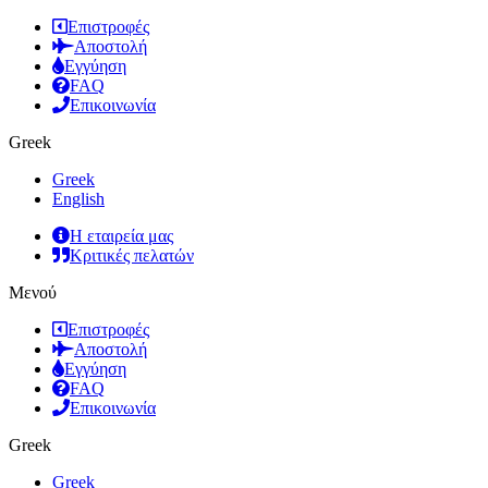
Επιστροφές
Αποστολή
Εγγύηση
FAQ
Επικοινωνία
Greek
Greek
English
Η εταιρεία μας
Κριτικές πελατών
Μενού
Επιστροφές
Αποστολή
Εγγύηση
FAQ
Επικοινωνία
Greek
Greek