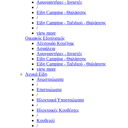
Αφυγραντήρες - Ιονιστές
/
Είδη Camping - Θαλάσσης
/
Είδη Camping - Ταξιδιού - Θαλάσσης
/
view more
Οικιακός Εξοπλισμός
Αξεσουάρ Κουζίνας
Ασφάλεια
Αφυγραντήρες - Ιονιστές
Είδη Camping - Θαλάσσης
Είδη Camping - Ταξιδιού - Θαλάσσης
view more
Λευκά Είδη
Ανωστρώματα
/
Επιστρώματα
/
Ηλεκτρικά Υποστρώματα
/
Ηλεκτρικές Κουβέρτες
/
Κουβερλί
/