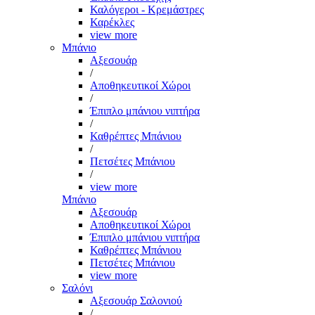
Καλόγεροι - Κρεμάστρες
Καρέκλες
view more
Μπάνιο
Αξεσουάρ
/
Αποθηκευτικοί Χώροι
/
Έπιπλο μπάνιου νιπτήρα
/
Καθρέπτες Μπάνιου
/
Πετσέτες Μπάνιου
/
view more
Μπάνιο
Αξεσουάρ
Αποθηκευτικοί Χώροι
Έπιπλο μπάνιου νιπτήρα
Καθρέπτες Μπάνιου
Πετσέτες Μπάνιου
view more
Σαλόνι
Αξεσουάρ Σαλονιού
/