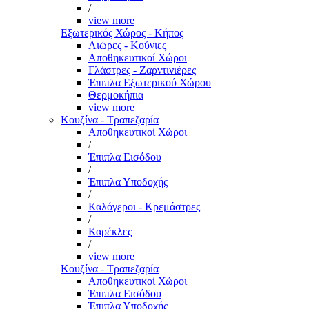
/
view more
Εξωτερικός Χώρος - Κήπος
Αιώρες - Κούνιες
Αποθηκευτικοί Χώροι
Γλάστρες - Ζαρντινιέρες
Έπιπλα Εξωτερικού Χώρου
Θερμοκήπια
view more
Κουζίνα - Τραπεζαρία
Αποθηκευτικοί Χώροι
/
Έπιπλα Εισόδου
/
Έπιπλα Υποδοχής
/
Καλόγεροι - Κρεμάστρες
/
Καρέκλες
/
view more
Κουζίνα - Τραπεζαρία
Αποθηκευτικοί Χώροι
Έπιπλα Εισόδου
Έπιπλα Υποδοχής