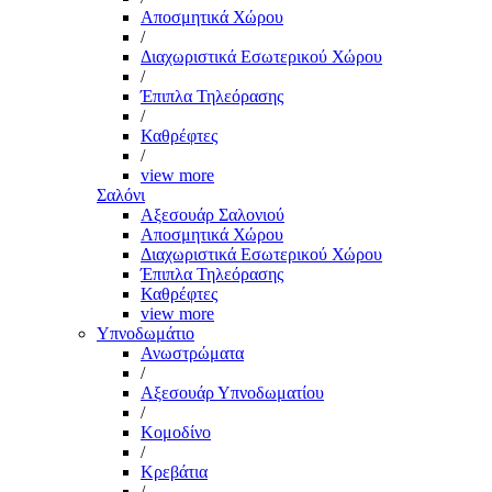
Αποσμητικά Χώρου
/
Διαχωριστικά Εσωτερικού Χώρου
/
Έπιπλα Τηλεόρασης
/
Καθρέφτες
/
view more
Σαλόνι
Αξεσουάρ Σαλονιού
Αποσμητικά Χώρου
Διαχωριστικά Εσωτερικού Χώρου
Έπιπλα Τηλεόρασης
Καθρέφτες
view more
Υπνοδωμάτιο
Ανωστρώματα
/
Αξεσουάρ Υπνοδωματίου
/
Κομοδίνο
/
Κρεβάτια
/