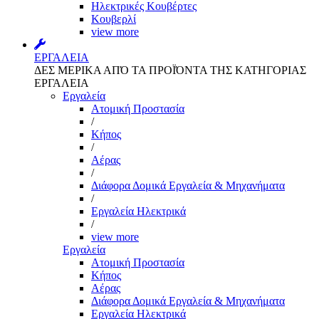
Ηλεκτρικές Κουβέρτες
Κουβερλί
view more
ΕΡΓΑΛΕΙΑ
ΔΕΣ ΜΕΡΙΚΑ ΑΠΌ ΤΑ ΠΡΟΪΌΝΤΑ ΤΗΣ ΚΑΤΗΓΟΡΙΑΣ
ΕΡΓΑΛΕΙΑ
Εργαλεία
Aτομική Προστασία
/
Kήπος
/
Αέρας
/
Διάφορα Δομικά Εργαλεία & Μηχανήματα
/
Εργαλεία Ηλεκτρικά
/
view more
Εργαλεία
Aτομική Προστασία
Kήπος
Αέρας
Διάφορα Δομικά Εργαλεία & Μηχανήματα
Εργαλεία Ηλεκτρικά