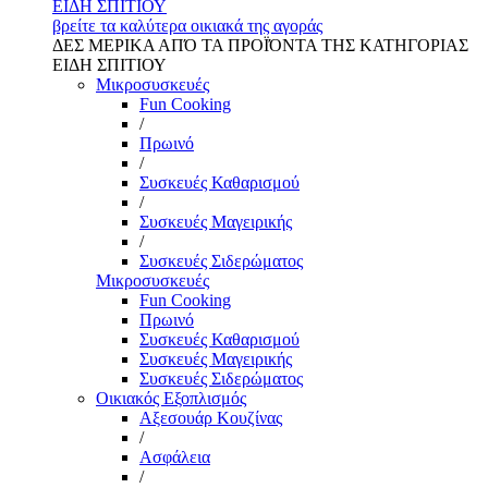
ΕΙΔΗ ΣΠΙΤΙΟΥ
βρείτε τα καλύτερα οικιακά της αγοράς
ΔΕΣ ΜΕΡΙΚΑ ΑΠΌ ΤΑ ΠΡΟΪΌΝΤΑ ΤΗΣ ΚΑΤΗΓΟΡΙΑΣ
ΕΙΔΗ ΣΠΙΤΙΟΥ
Μικροσυσκευές
Fun Cooking
/
Πρωινό
/
Συσκευές Καθαρισμού
/
Συσκευές Μαγειρικής
/
Συσκευές Σιδερώματος
Μικροσυσκευές
Fun Cooking
Πρωινό
Συσκευές Καθαρισμού
Συσκευές Μαγειρικής
Συσκευές Σιδερώματος
Οικιακός Εξοπλισμός
Αξεσουάρ Κουζίνας
/
Ασφάλεια
/