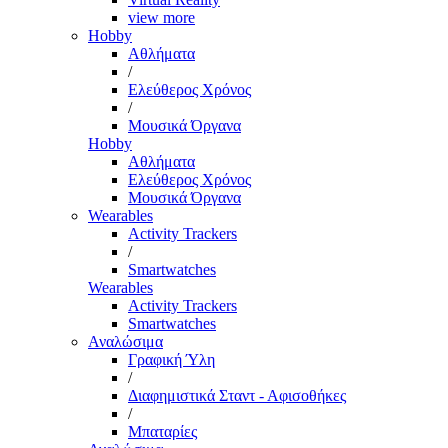
view more
Hobby
Αθλήματα
/
Ελεύθερος Χρόνος
/
Μουσικά Όργανα
Hobby
Αθλήματα
Ελεύθερος Χρόνος
Μουσικά Όργανα
Wearables
Activity Trackers
/
Smartwatches
Wearables
Activity Trackers
Smartwatches
Αναλώσιμα
Γραφική Ύλη
/
Διαφημιστικά Σταντ - Αφισοθήκες
/
Μπαταρίες