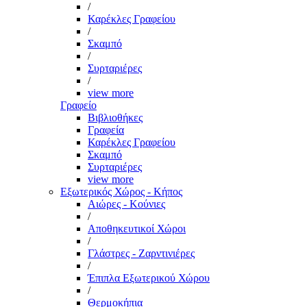
/
Καρέκλες Γραφείου
/
Σκαμπό
/
Συρταριέρες
/
view more
Γραφείο
Βιβλιοθήκες
Γραφεία
Καρέκλες Γραφείου
Σκαμπό
Συρταριέρες
view more
Εξωτερικός Χώρος - Κήπος
Αιώρες - Κούνιες
/
Αποθηκευτικοί Χώροι
/
Γλάστρες - Ζαρντινιέρες
/
Έπιπλα Εξωτερικού Χώρου
/
Θερμοκήπια