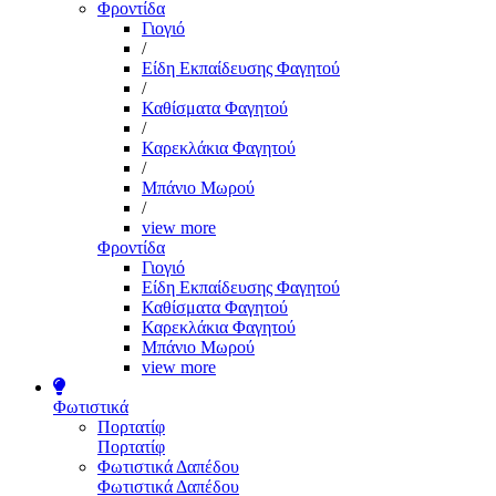
Φροντίδα
Γιογιό
/
Είδη Εκπαίδευσης Φαγητού
/
Καθίσματα Φαγητού
/
Καρεκλάκια Φαγητού
/
Μπάνιο Μωρού
/
view more
Φροντίδα
Γιογιό
Είδη Εκπαίδευσης Φαγητού
Καθίσματα Φαγητού
Καρεκλάκια Φαγητού
Μπάνιο Μωρού
view more
Φωτιστικά
Πορτατίφ
Πορτατίφ
Φωτιστικά Δαπέδου
Φωτιστικά Δαπέδου