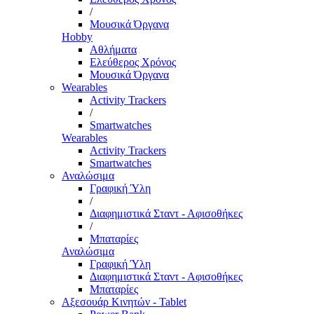
/
Μουσικά Όργανα
Hobby
Αθλήματα
Ελεύθερος Χρόνος
Μουσικά Όργανα
Wearables
Activity Trackers
/
Smartwatches
Wearables
Activity Trackers
Smartwatches
Αναλώσιμα
Γραφική Ύλη
/
Διαφημιστικά Σταντ - Αφισοθήκες
/
Μπαταρίες
Αναλώσιμα
Γραφική Ύλη
Διαφημιστικά Σταντ - Αφισοθήκες
Μπαταρίες
Αξεσουάρ Κινητών - Tablet