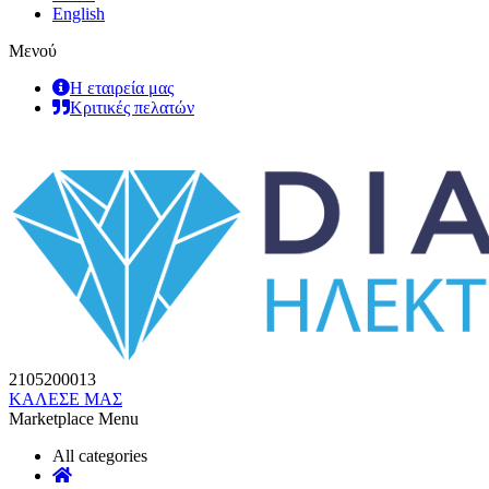
English
Μενού
Η εταιρεία μας
Κριτικές πελατών
2105200013
ΚΑΛΕΣΕ ΜΑΣ
Marketplace Menu
All categories