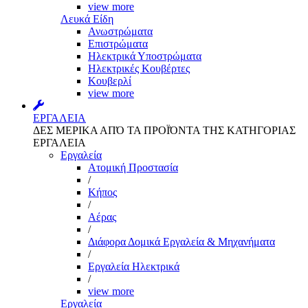
view more
Λευκά Είδη
Ανωστρώματα
Επιστρώματα
Ηλεκτρικά Υποστρώματα
Ηλεκτρικές Κουβέρτες
Κουβερλί
view more
ΕΡΓΑΛΕΙΑ
ΔΕΣ ΜΕΡΙΚΑ ΑΠΌ ΤΑ ΠΡΟΪΌΝΤΑ ΤΗΣ ΚΑΤΗΓΟΡΙΑΣ
ΕΡΓΑΛΕΙΑ
Εργαλεία
Aτομική Προστασία
/
Kήπος
/
Αέρας
/
Διάφορα Δομικά Εργαλεία & Μηχανήματα
/
Εργαλεία Ηλεκτρικά
/
view more
Εργαλεία