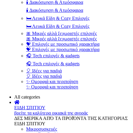
🕯️ Διακόσμηση & Ατμόσφαιρα
🕯️ Διακόσμηση & Ατμόσφαιρα
🛏️ Λευκά Είδη & Cozy Επιλογές
🛏️ Λευκά Είδη & Cozy Επιλογές
🎀 Μικρές αλλά ξεχωριστές επιλογές
🎀 Μικρές αλλά ξεχωριστές επιλογές
💝 Επιλογές με προσωπικό χαρακτήρα
💝 Επιλογές με προσωπικό χαρακτήρα
🎧 Tech επιλογές & gadgets
🎧 Tech επιλογές & gadgets
🎈 Ιδέες για παιδιά
🎈 Ιδέες για παιδιά
✨ Ομορφιά και περιποίηση
✨ Ομορφιά και περιποίηση
All categories
ΕΙΔΗ ΣΠΙΤΙΟΥ
βρείτε τα καλύτερα οικιακά της αγοράς
ΔΕΣ ΜΕΡΙΚΑ ΑΠΌ ΤΑ ΠΡΟΪΌΝΤΑ ΤΗΣ ΚΑΤΗΓΟΡΙΑΣ
ΕΙΔΗ ΣΠΙΤΙΟΥ
Μικροσυσκευές