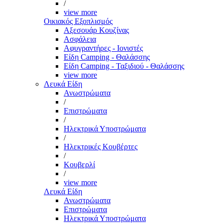
/
view more
Οικιακός Εξοπλισμός
Αξεσουάρ Κουζίνας
Ασφάλεια
Αφυγραντήρες - Ιονιστές
Είδη Camping - Θαλάσσης
Είδη Camping - Ταξιδιού - Θαλάσσης
view more
Λευκά Είδη
Ανωστρώματα
/
Επιστρώματα
/
Ηλεκτρικά Υποστρώματα
/
Ηλεκτρικές Κουβέρτες
/
Κουβερλί
/
view more
Λευκά Είδη
Ανωστρώματα
Επιστρώματα
Ηλεκτρικά Υποστρώματα