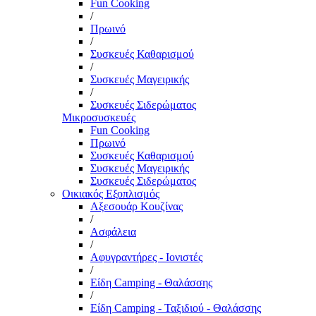
Fun Cooking
/
Πρωινό
/
Συσκευές Καθαρισμού
/
Συσκευές Μαγειρικής
/
Συσκευές Σιδερώματος
Μικροσυσκευές
Fun Cooking
Πρωινό
Συσκευές Καθαρισμού
Συσκευές Μαγειρικής
Συσκευές Σιδερώματος
Οικιακός Εξοπλισμός
Αξεσουάρ Κουζίνας
/
Ασφάλεια
/
Αφυγραντήρες - Ιονιστές
/
Είδη Camping - Θαλάσσης
/
Είδη Camping - Ταξιδιού - Θαλάσσης