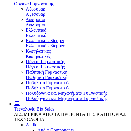
Όργανα Γυμναστικής
Αξεσουάρ
Αξεσουάρ
Διάδρομοι
Διάδρομοι
Ελλειπτικά
Ελλειπτικά
Ελλειπτικά - Stepper
Ελλειπτικά - Stepper
Κωπηλατικές
Κωπηλατικές
Πάγκοι Γυμναστικής
Πάγκοι Γυμναστικής
Παθητική Γυμναστική
Παθητική Γυμναστική
Ποδήλατα Γυμναστικής
Ποδήλατα Γυμναστικής
Πολυόργανα και Μηχανήματα Γυμναστικής
Πολυόργανα και Μηχανήματα Γυμναστικής
Τεχνολογία
Big Sales
ΔΕΣ ΜΕΡΙΚΑ ΑΠΌ ΤΑ ΠΡΟΪΌΝΤΑ ΤΗΣ ΚΑΤΗΓΟΡΙΑΣ
ΤΕΧΝΟΛΟΓΙΑ
Audio
Audio Components