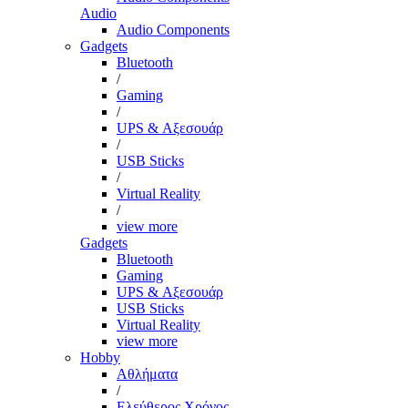
Audio
Audio Components
Gadgets
Bluetooth
/
Gaming
/
UPS & Αξεσουάρ
/
USB Sticks
/
Virtual Reality
/
view more
Gadgets
Bluetooth
Gaming
UPS & Αξεσουάρ
USB Sticks
Virtual Reality
view more
Hobby
Αθλήματα
/
Ελεύθερος Χρόνος