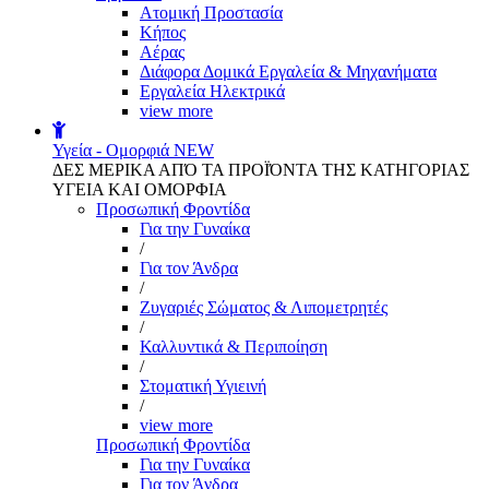
Aτομική Προστασία
Kήπος
Αέρας
Διάφορα Δομικά Εργαλεία & Μηχανήματα
Εργαλεία Ηλεκτρικά
view more
Υγεία - Ομορφιά
NEW
ΔΕΣ ΜΕΡΙΚΑ ΑΠΌ ΤΑ ΠΡΟΪΌΝΤΑ ΤΗΣ ΚΑΤΗΓΟΡΙΑΣ
ΥΓΕΙΑ ΚΑΙ ΟΜΟΡΦΙΑ
Προσωπική Φροντίδα
Για την Γυναίκα
/
Για τον Άνδρα
/
Ζυγαριές Σώματος & Λιπομετρητές
/
Καλλυντικά & Περιποίηση
/
Στοματική Υγιεινή
/
view more
Προσωπική Φροντίδα
Για την Γυναίκα
Για τον Άνδρα