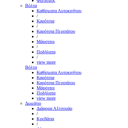
Φωτισμός
Βόλτα
Καθίσματα Αυτοκινήτου
/
Καρότσια
/
Καρότσια Περιπάτου
/
Μάρσιποι
/
Ποδήλατα
/
view more
Βόλτα
Καθίσματα Αυτοκινήτου
Καρότσια
Καρότσια Περιπάτου
Μάρσιποι
Ποδήλατα
view more
Δωμάτιο
Διάφορα Αξεσουάρ
/
Κρεβάτια
/