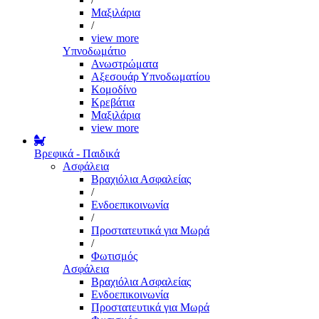
Μαξιλάρια
/
view more
Υπνοδωμάτιο
Ανωστρώματα
Αξεσουάρ Υπνοδωματίου
Κομοδίνο
Κρεβάτια
Μαξιλάρια
view more
Βρεφικά - Παιδικά
Ασφάλεια
Βραχιόλια Ασφαλείας
/
Ενδοεπικοινωνία
/
Προστατευτικά για Μωρά
/
Φωτισμός
Ασφάλεια
Βραχιόλια Ασφαλείας
Ενδοεπικοινωνία
Προστατευτικά για Μωρά