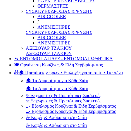
ΗΛΕΚΤΡΙΚΕΣ ΚΟΥΒΕΡΤΕΣ
ΘΕΡΜΑΣΤΡΕΣ
ΣΥΣΚΕΥΕΣ ΔΡΟΣΙΑΣ & ΨΥΞΗΣ
AIR COOLER
/
ΑΝΕΜΙΣΤΗΡΕΣ
ΣΥΣΚΕΥΕΣ ΔΡΟΣΙΑΣ & ΨΥΞΗΣ
AIR COOLER
ΑΝΕΜΙΣΤΗΡΕΣ
ΑΞΕΣΟΥΑΡ ΤΖΑΚΙΟΥ
ΑΞΕΣΟΥΑΡ ΤΖΑΚΙΟΥ
🦟 ΕΝΤΟΜΟΠΑΓΙΔΕΣ - ΕΝΤΟΜΟΑΠΩΘΗΤΙΚΑ
🍽️ Οργάνωση Κουζίνας & Είδη Σερβιρίσματος
🎁🏠 Προτάσεις δώρων • Επιλογές για το σπίτι • Για σένα
🏠 Τα Απαραίτητα για Κάθε Σπίτι
🏠 Τα Απαραίτητα για Κάθε Σπίτι
✨ Ξεχωριστές & Πρωτότυπες Συσκευές
✨ Ξεχωριστές & Πρωτότυπες Συσκευές
🍳 Εξοπλισμός Κουζίνας & Είδη Σερβιρίσματος
🍳 Εξοπλισμός Κουζίνας & Είδη Σερβιρίσματος
☕ Καφές & Απόλαυση στο Σπίτι
☕ Καφές & Απόλαυση στο Σπίτι