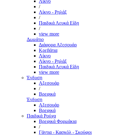
Λίκνο
/
Λίκνο - Ρηλάξ
/
Παιδικά Λευκά Είδη
/
view more
Δωμάτιο
Διάφορα Αξεσουάρ
Κρεβάτια
Λίκνο
Λίκνο - Ρηλάξ
Παιδικά Λευκά Είδη
view more
Ένδυση
Αξεσουάρ
/
Βρεφικά
Ένδυση
Αξεσουάρ
Βρεφικά
Παιδικά Ρούχα
Βρεφικά Φορμάκια
/
Γάντια - Κασκόλ - Σκούφοι