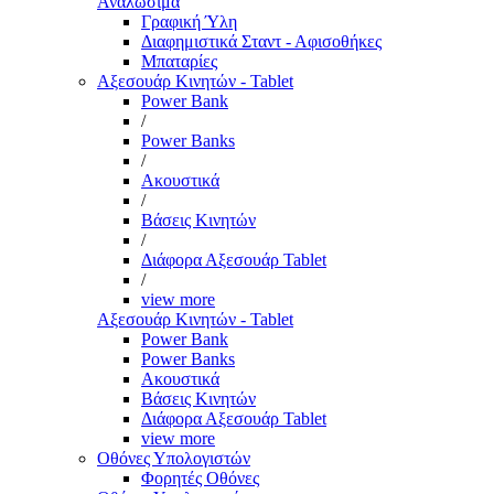
Αναλώσιμα
Γραφική Ύλη
Διαφημιστικά Σταντ - Αφισοθήκες
Μπαταρίες
Αξεσουάρ Κινητών - Tablet
Power Bank
/
Power Banks
/
Ακουστικά
/
Βάσεις Κινητών
/
Διάφορα Αξεσουάρ Tablet
/
view more
Αξεσουάρ Κινητών - Tablet
Power Bank
Power Banks
Ακουστικά
Βάσεις Κινητών
Διάφορα Αξεσουάρ Tablet
view more
Οθόνες Υπολογιστών
Φορητές Οθόνες