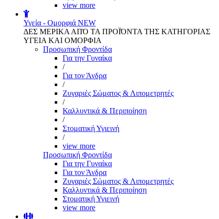
view more
Υγεία - Ομορφιά
NEW
ΔΕΣ ΜΕΡΙΚΑ ΑΠΌ ΤΑ ΠΡΟΪΌΝΤΑ ΤΗΣ ΚΑΤΗΓΟΡΙΑΣ
ΥΓΕΙΑ ΚΑΙ ΟΜΟΡΦΙΑ
Προσωπική Φροντίδα
Για την Γυναίκα
/
Για τον Άνδρα
/
Ζυγαριές Σώματος & Λιπομετρητές
/
Καλλυντικά & Περιποίηση
/
Στοματική Υγιεινή
/
view more
Προσωπική Φροντίδα
Για την Γυναίκα
Για τον Άνδρα
Ζυγαριές Σώματος & Λιπομετρητές
Καλλυντικά & Περιποίηση
Στοματική Υγιεινή
view more