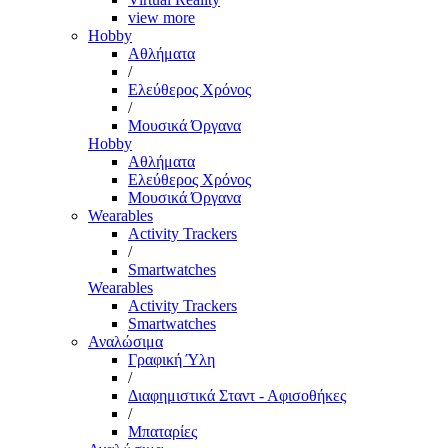
view more
Hobby
Αθλήματα
/
Ελεύθερος Χρόνος
/
Μουσικά Όργανα
Hobby
Αθλήματα
Ελεύθερος Χρόνος
Μουσικά Όργανα
Wearables
Activity Trackers
/
Smartwatches
Wearables
Activity Trackers
Smartwatches
Αναλώσιμα
Γραφική Ύλη
/
Διαφημιστικά Σταντ - Αφισοθήκες
/
Μπαταρίες