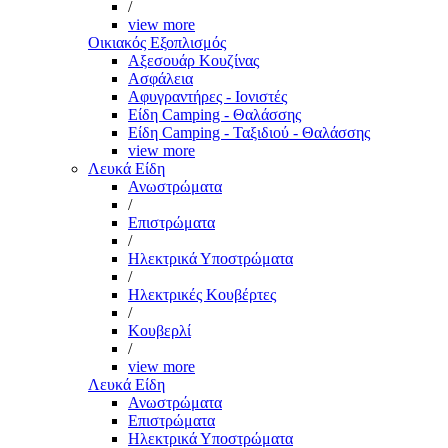
/
view more
Οικιακός Εξοπλισμός
Αξεσουάρ Κουζίνας
Ασφάλεια
Αφυγραντήρες - Ιονιστές
Είδη Camping - Θαλάσσης
Είδη Camping - Ταξιδιού - Θαλάσσης
view more
Λευκά Είδη
Ανωστρώματα
/
Επιστρώματα
/
Ηλεκτρικά Υποστρώματα
/
Ηλεκτρικές Κουβέρτες
/
Κουβερλί
/
view more
Λευκά Είδη
Ανωστρώματα
Επιστρώματα
Ηλεκτρικά Υποστρώματα