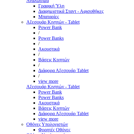
Αναλώσιμα
Γραφική Ύλη
Διαφημιστικά Σταντ - Αφισοθήκες
Μπαταρίες
Αξεσουάρ Κινητών - Tablet
Power Bank
/
Power Banks
/
Ακουστικά
/
Βάσεις Κινητών
/
Διάφορα Αξεσουάρ Tablet
/
view more
Αξεσουάρ Κινητών - Tablet
Power Bank
Power Banks
Ακουστικά
Βάσεις Κινητών
Διάφορα Αξεσουάρ Tablet
view more
Οθόνες Υπολογιστών
Φορητές Οθόνες