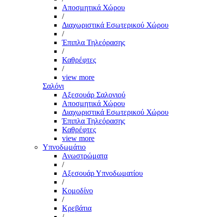
Αποσμητικά Χώρου
/
Διαχωριστικά Εσωτερικού Χώρου
/
Έπιπλα Τηλεόρασης
/
Καθρέφτες
/
view more
Σαλόνι
Αξεσουάρ Σαλονιού
Αποσμητικά Χώρου
Διαχωριστικά Εσωτερικού Χώρου
Έπιπλα Τηλεόρασης
Καθρέφτες
view more
Υπνοδωμάτιο
Ανωστρώματα
/
Αξεσουάρ Υπνοδωματίου
/
Κομοδίνο
/
Κρεβάτια
/