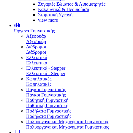
Ζυγαριές Σώματος & Λιπομετρητές
Καλλυντικά & Περιποίηση
Στοματική Υγιεινή
view more
Όργανα Γυμναστικής
Αξεσουάρ
Αξεσουάρ
Διάδρομοι
Διάδρομοι
Ελλειπτικά
Ελλειπτικά
Ελλειπτικά - Stepper
Ελλειπτικά - Stepper
Κωπηλατικές
Κωπηλατικές
Πάγκοι Γυμναστικής
Πάγκοι Γυμναστικής
Παθητική Γυμναστική
Παθητική Γυμναστική
Ποδήλατα Γυμναστικής
Ποδήλατα Γυμναστικής
Πολυόργανα και Μηχανήματα Γυμναστικής
Πολυόργανα και Μηχανήματα Γυμναστικής