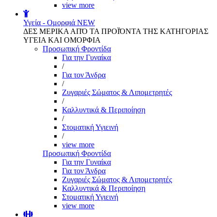
view more
Υγεία - Ομορφιά
NEW
ΔΕΣ ΜΕΡΙΚΑ ΑΠΌ ΤΑ ΠΡΟΪΌΝΤΑ ΤΗΣ ΚΑΤΗΓΟΡΙΑΣ
ΥΓΕΙΑ ΚΑΙ ΟΜΟΡΦΙΑ
Προσωπική Φροντίδα
Για την Γυναίκα
/
Για τον Άνδρα
/
Ζυγαριές Σώματος & Λιπομετρητές
/
Καλλυντικά & Περιποίηση
/
Στοματική Υγιεινή
/
view more
Προσωπική Φροντίδα
Για την Γυναίκα
Για τον Άνδρα
Ζυγαριές Σώματος & Λιπομετρητές
Καλλυντικά & Περιποίηση
Στοματική Υγιεινή
view more