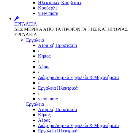
Ηλεκτρικές Κουβέρτες
Κουβερλί
view more
ΕΡΓΑΛΕΙΑ
ΔΕΣ ΜΕΡΙΚΑ ΑΠΌ ΤΑ ΠΡΟΪΌΝΤΑ ΤΗΣ ΚΑΤΗΓΟΡΙΑΣ
ΕΡΓΑΛΕΙΑ
Εργαλεία
Aτομική Προστασία
/
Kήπος
/
Αέρας
/
Διάφορα Δομικά Εργαλεία & Μηχανήματα
/
Εργαλεία Ηλεκτρικά
/
view more
Εργαλεία
Aτομική Προστασία
Kήπος
Αέρας
Διάφορα Δομικά Εργαλεία & Μηχανήματα
Εργαλεία Ηλεκτρικά