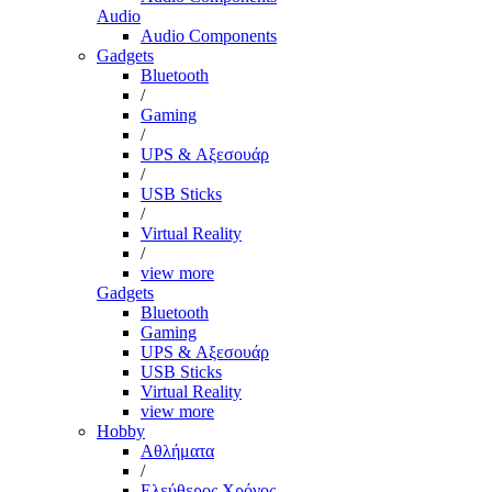
Audio
Audio Components
Gadgets
Bluetooth
/
Gaming
/
UPS & Αξεσουάρ
/
USB Sticks
/
Virtual Reality
/
view more
Gadgets
Bluetooth
Gaming
UPS & Αξεσουάρ
USB Sticks
Virtual Reality
view more
Hobby
Αθλήματα
/
Ελεύθερος Χρόνος