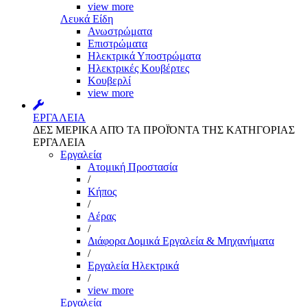
view more
Λευκά Είδη
Ανωστρώματα
Επιστρώματα
Ηλεκτρικά Υποστρώματα
Ηλεκτρικές Κουβέρτες
Κουβερλί
view more
ΕΡΓΑΛΕΙΑ
ΔΕΣ ΜΕΡΙΚΑ ΑΠΌ ΤΑ ΠΡΟΪΌΝΤΑ ΤΗΣ ΚΑΤΗΓΟΡΙΑΣ
ΕΡΓΑΛΕΙΑ
Εργαλεία
Aτομική Προστασία
/
Kήπος
/
Αέρας
/
Διάφορα Δομικά Εργαλεία & Μηχανήματα
/
Εργαλεία Ηλεκτρικά
/
view more
Εργαλεία