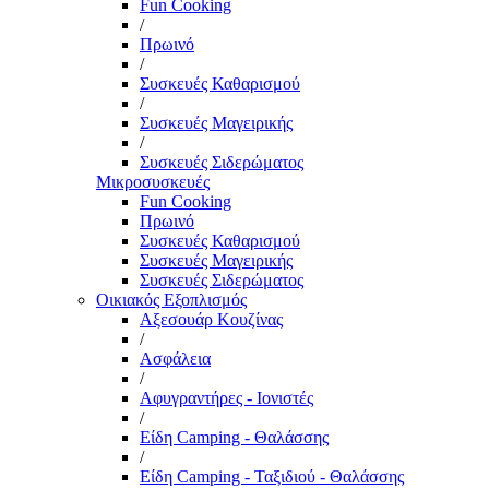
Fun Cooking
/
Πρωινό
/
Συσκευές Καθαρισμού
/
Συσκευές Μαγειρικής
/
Συσκευές Σιδερώματος
Μικροσυσκευές
Fun Cooking
Πρωινό
Συσκευές Καθαρισμού
Συσκευές Μαγειρικής
Συσκευές Σιδερώματος
Οικιακός Εξοπλισμός
Αξεσουάρ Κουζίνας
/
Ασφάλεια
/
Αφυγραντήρες - Ιονιστές
/
Είδη Camping - Θαλάσσης
/
Είδη Camping - Ταξιδιού - Θαλάσσης