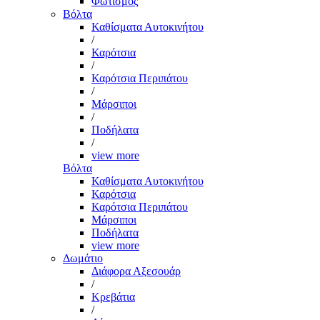
Φωτισμός
Βόλτα
Καθίσματα Αυτοκινήτου
/
Καρότσια
/
Καρότσια Περιπάτου
/
Μάρσιποι
/
Ποδήλατα
/
view more
Βόλτα
Καθίσματα Αυτοκινήτου
Καρότσια
Καρότσια Περιπάτου
Μάρσιποι
Ποδήλατα
view more
Δωμάτιο
Διάφορα Αξεσουάρ
/
Κρεβάτια
/