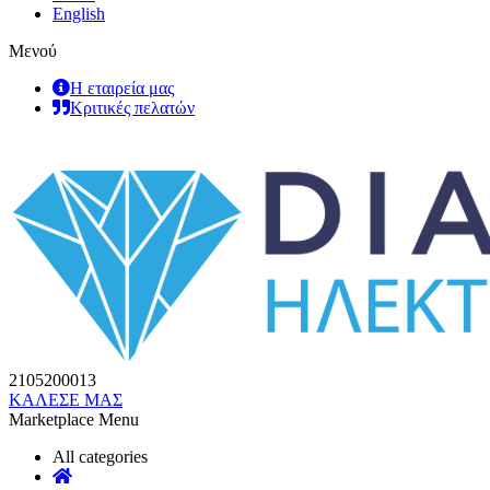
English
Μενού
Η εταιρεία μας
Κριτικές πελατών
2105200013
ΚΑΛΕΣΕ ΜΑΣ
Marketplace Menu
All categories