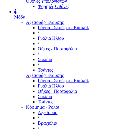
Οθόνες Υπολογιστών
Φορητές Οθόνες
Μόδα
Αξεσουάρ Ένδυσης
Γάντια - Σκούφοι - Κασκόλ
/
Γυαλιά Ηλίου
/
Θήκες - Πορτοφόλια
/
Σακίδια
/
Τσάντες
Αξεσουάρ Ένδυσης
Γάντια - Σκούφοι - Κασκόλ
Γυαλιά Ηλίου
Θήκες - Πορτοφόλια
Σακίδια
Τσάντες
Κόσμημα - Ρολόι
Αξεσουάρ
/
Βραχιόλια
/