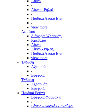
Λίκνο
/
Λίκνο - Ρηλάξ
/
Παιδικά Λευκά Είδη
/
view more
Δωμάτιο
Διάφορα Αξεσουάρ
Κρεβάτια
Λίκνο
Λίκνο - Ρηλάξ
Παιδικά Λευκά Είδη
view more
Ένδυση
Αξεσουάρ
/
Βρεφικά
Ένδυση
Αξεσουάρ
Βρεφικά
Παιδικά Ρούχα
Βρεφικά Φορμάκια
/
Γάντια - Κασκόλ - Σκούφοι