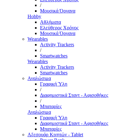
/
Μουσικά Όργανα
Hobby
Αθλήματα
Ελεύθερος Χρόνος
Μουσικά Όργανα
Wearables
Activity Trackers
/
Smartwatches
Wearables
Activity Trackers
Smartwatches
Αναλώσιμα
Γραφική Ύλη
/
Διαφημιστικά Σταντ - Αφισοθήκες
/
Μπαταρίες
Αναλώσιμα
Γραφική Ύλη
Διαφημιστικά Σταντ - Αφισοθήκες
Μπαταρίες
Αξεσουάρ Κινητών - Tablet