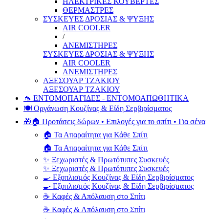
ΗΛΕΚΤΡΙΚΕΣ ΚΟΥΒΕΡΤΕΣ
ΘΕΡΜΑΣΤΡΕΣ
ΣΥΣΚΕΥΕΣ ΔΡΟΣΙΑΣ & ΨΥΞΗΣ
AIR COOLER
/
ΑΝΕΜΙΣΤΗΡΕΣ
ΣΥΣΚΕΥΕΣ ΔΡΟΣΙΑΣ & ΨΥΞΗΣ
AIR COOLER
ΑΝΕΜΙΣΤΗΡΕΣ
ΑΞΕΣΟΥΑΡ ΤΖΑΚΙΟΥ
ΑΞΕΣΟΥΑΡ ΤΖΑΚΙΟΥ
🦟 ΕΝΤΟΜΟΠΑΓΙΔΕΣ - ΕΝΤΟΜΟΑΠΩΘΗΤΙΚΑ
🍽️ Οργάνωση Κουζίνας & Είδη Σερβιρίσματος
🎁🏠 Προτάσεις δώρων • Επιλογές για το σπίτι • Για σένα
🏠 Τα Απαραίτητα για Κάθε Σπίτι
🏠 Τα Απαραίτητα για Κάθε Σπίτι
✨ Ξεχωριστές & Πρωτότυπες Συσκευές
✨ Ξεχωριστές & Πρωτότυπες Συσκευές
🍳 Εξοπλισμός Κουζίνας & Είδη Σερβιρίσματος
🍳 Εξοπλισμός Κουζίνας & Είδη Σερβιρίσματος
☕ Καφές & Απόλαυση στο Σπίτι
☕ Καφές & Απόλαυση στο Σπίτι