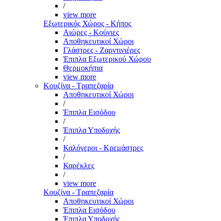
/
view more
Εξωτερικός Χώρος - Κήπος
Αιώρες - Κούνιες
Αποθηκευτικοί Χώροι
Γλάστρες - Ζαρντινιέρες
Έπιπλα Εξωτερικού Χώρου
Θερμοκήπια
view more
Κουζίνα - Τραπεζαρία
Αποθηκευτικοί Χώροι
/
Έπιπλα Εισόδου
/
Έπιπλα Υποδοχής
/
Καλόγεροι - Κρεμάστρες
/
Καρέκλες
/
view more
Κουζίνα - Τραπεζαρία
Αποθηκευτικοί Χώροι
Έπιπλα Εισόδου
Έπιπλα Υποδοχής