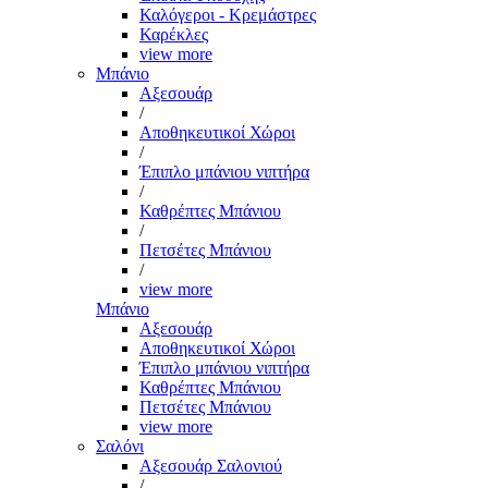
Καλόγεροι - Κρεμάστρες
Καρέκλες
view more
Μπάνιο
Αξεσουάρ
/
Αποθηκευτικοί Χώροι
/
Έπιπλο μπάνιου νιπτήρα
/
Καθρέπτες Μπάνιου
/
Πετσέτες Μπάνιου
/
view more
Μπάνιο
Αξεσουάρ
Αποθηκευτικοί Χώροι
Έπιπλο μπάνιου νιπτήρα
Καθρέπτες Μπάνιου
Πετσέτες Μπάνιου
view more
Σαλόνι
Αξεσουάρ Σαλονιού
/