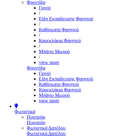
Φροντίδα
Γιογιό
/
Είδη Εκπαίδευσης Φαγητού
/
Καθίσματα Φαγητού
/
Καρεκλάκια Φαγητού
/
Μπάνιο Μωρού
/
view more
Φροντίδα
Γιογιό
Είδη Εκπαίδευσης Φαγητού
Καθίσματα Φαγητού
Καρεκλάκια Φαγητού
Μπάνιο Μωρού
view more
Φωτιστικά
Πορτατίφ
Πορτατίφ
Φωτιστικά Δαπέδου
Φωτιστικά Δαπέδου