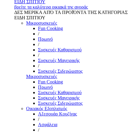
ΕΙΔΗ ΣΠΙΤΙΟΥ
βρείτε τα καλύτερα οικιακά της αγοράς
ΔΕΣ ΜΕΡΙΚΑ ΑΠΌ ΤΑ ΠΡΟΪΌΝΤΑ ΤΗΣ ΚΑΤΗΓΟΡΙΑΣ
ΕΙΔΗ ΣΠΙΤΙΟΥ
Μικροσυσκευές
Fun Cooking
/
Πρωινό
/
Συσκευές Καθαρισμού
/
Συσκευές Μαγειρικής
/
Συσκευές Σιδερώματος
Μικροσυσκευές
Fun Cooking
Πρωινό
Συσκευές Καθαρισμού
Συσκευές Μαγειρικής
Συσκευές Σιδερώματος
Οικιακός Εξοπλισμός
Αξεσουάρ Κουζίνας
/
Ασφάλεια
/