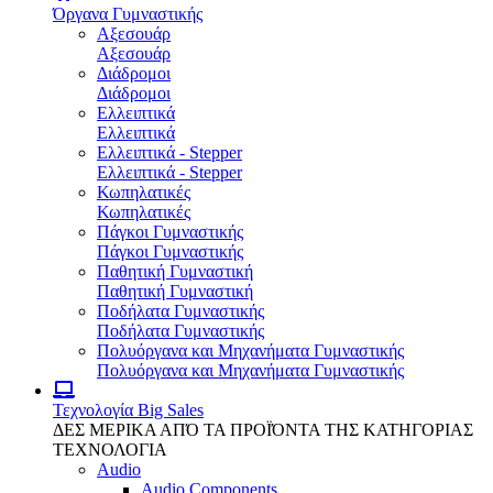
Όργανα Γυμναστικής
Αξεσουάρ
Αξεσουάρ
Διάδρομοι
Διάδρομοι
Ελλειπτικά
Ελλειπτικά
Ελλειπτικά - Stepper
Ελλειπτικά - Stepper
Κωπηλατικές
Κωπηλατικές
Πάγκοι Γυμναστικής
Πάγκοι Γυμναστικής
Παθητική Γυμναστική
Παθητική Γυμναστική
Ποδήλατα Γυμναστικής
Ποδήλατα Γυμναστικής
Πολυόργανα και Μηχανήματα Γυμναστικής
Πολυόργανα και Μηχανήματα Γυμναστικής
Τεχνολογία
Big Sales
ΔΕΣ ΜΕΡΙΚΑ ΑΠΌ ΤΑ ΠΡΟΪΌΝΤΑ ΤΗΣ ΚΑΤΗΓΟΡΙΑΣ
ΤΕΧΝΟΛΟΓΙΑ
Audio
Audio Components