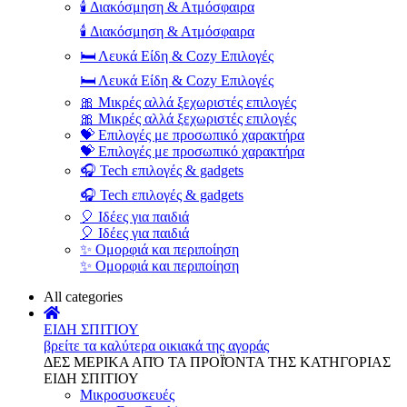
🕯️ Διακόσμηση & Ατμόσφαιρα
🕯️ Διακόσμηση & Ατμόσφαιρα
🛏️ Λευκά Είδη & Cozy Επιλογές
🛏️ Λευκά Είδη & Cozy Επιλογές
🎀 Μικρές αλλά ξεχωριστές επιλογές
🎀 Μικρές αλλά ξεχωριστές επιλογές
💝 Επιλογές με προσωπικό χαρακτήρα
💝 Επιλογές με προσωπικό χαρακτήρα
🎧 Tech επιλογές & gadgets
🎧 Tech επιλογές & gadgets
🎈 Ιδέες για παιδιά
🎈 Ιδέες για παιδιά
✨ Ομορφιά και περιποίηση
✨ Ομορφιά και περιποίηση
All categories
ΕΙΔΗ ΣΠΙΤΙΟΥ
βρείτε τα καλύτερα οικιακά της αγοράς
ΔΕΣ ΜΕΡΙΚΑ ΑΠΌ ΤΑ ΠΡΟΪΌΝΤΑ ΤΗΣ ΚΑΤΗΓΟΡΙΑΣ
ΕΙΔΗ ΣΠΙΤΙΟΥ
Μικροσυσκευές