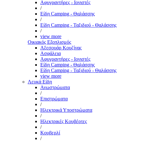
Αφυγραντήρες - Ιονιστές
/
Είδη Camping - Θαλάσσης
/
Είδη Camping - Ταξιδιού - Θαλάσσης
/
view more
Οικιακός Εξοπλισμός
Αξεσουάρ Κουζίνας
Ασφάλεια
Αφυγραντήρες - Ιονιστές
Είδη Camping - Θαλάσσης
Είδη Camping - Ταξιδιού - Θαλάσσης
view more
Λευκά Είδη
Ανωστρώματα
/
Επιστρώματα
/
Ηλεκτρικά Υποστρώματα
/
Ηλεκτρικές Κουβέρτες
/
Κουβερλί
/