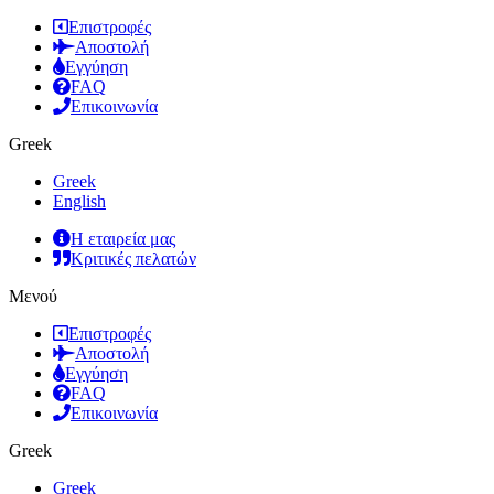
Επιστροφές
Αποστολή
Εγγύηση
FAQ
Επικοινωνία
Greek
Greek
English
Η εταιρεία μας
Κριτικές πελατών
Μενού
Επιστροφές
Αποστολή
Εγγύηση
FAQ
Επικοινωνία
Greek
Greek