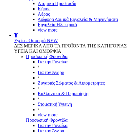
Aτομική Προστασία
Kήπος
Αέρας
Διάφορα Δομικά Εργαλεία & Μηχανήματα
Εργαλεία Ηλεκτρικά
view more
Υγεία - Ομορφιά
NEW
ΔΕΣ ΜΕΡΙΚΑ ΑΠΌ ΤΑ ΠΡΟΪΌΝΤΑ ΤΗΣ ΚΑΤΗΓΟΡΙΑΣ
ΥΓΕΙΑ ΚΑΙ ΟΜΟΡΦΙΑ
Προσωπική Φροντίδα
Για την Γυναίκα
/
Για τον Άνδρα
/
Ζυγαριές Σώματος & Λιπομετρητές
/
Καλλυντικά & Περιποίηση
/
Στοματική Υγιεινή
/
view more
Προσωπική Φροντίδα
Για την Γυναίκα
Για τον Άνδρα