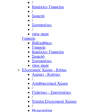
/
Καρέκλες Γραφείου
/
Σκαμπό
/
Συρταριέρες
/
view more
Γραφείο
Βιβλιοθήκες
Γραφεία
Καρέκλες Γραφείου
Σκαμπό
Συρταριέρες
view more
Εξωτερικός Χώρος - Κήπος
Αιώρες - Κούνιες
/
Αποθηκευτικοί Χώροι
/
Γλάστρες - Ζαρντινιέρες
/
Έπιπλα Εξωτερικού Χώρου
/
Θερμοκήπια