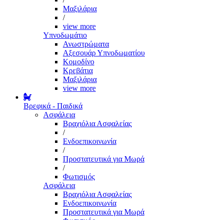
Μαξιλάρια
/
view more
Υπνοδωμάτιο
Ανωστρώματα
Αξεσουάρ Υπνοδωματίου
Κομοδίνο
Κρεβάτια
Μαξιλάρια
view more
Βρεφικά - Παιδικά
Ασφάλεια
Βραχιόλια Ασφαλείας
/
Ενδοεπικοινωνία
/
Προστατευτικά για Μωρά
/
Φωτισμός
Ασφάλεια
Βραχιόλια Ασφαλείας
Ενδοεπικοινωνία
Προστατευτικά για Μωρά