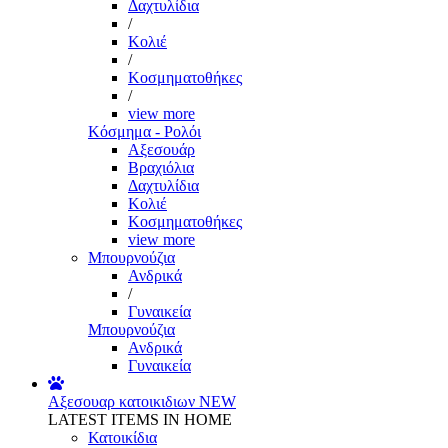
Δαχτυλίδια
/
Κολιέ
/
Κοσμηματοθήκες
/
view more
Κόσμημα - Ρολόι
Αξεσουάρ
Βραχιόλια
Δαχτυλίδια
Κολιέ
Κοσμηματοθήκες
view more
Μπουρνούζια
Ανδρικά
/
Γυναικεία
Μπουρνούζια
Ανδρικά
Γυναικεία
Αξεσουαρ κατοικιδιων
NEW
LATEST ITEMS IN HOME
Κατοικίδια