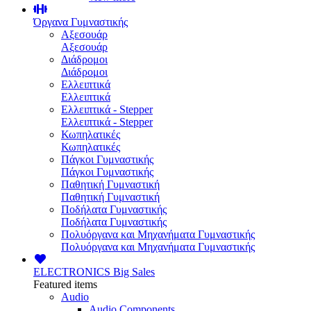
Όργανα Γυμναστικής
Αξεσουάρ
Αξεσουάρ
Διάδρομοι
Διάδρομοι
Ελλειπτικά
Ελλειπτικά
Ελλειπτικά - Stepper
Ελλειπτικά - Stepper
Κωπηλατικές
Κωπηλατικές
Πάγκοι Γυμναστικής
Πάγκοι Γυμναστικής
Παθητική Γυμναστική
Παθητική Γυμναστική
Ποδήλατα Γυμναστικής
Ποδήλατα Γυμναστικής
Πολυόργανα και Μηχανήματα Γυμναστικής
Πολυόργανα και Μηχανήματα Γυμναστικής
ELECTRONICS
Big Sales
Featured items
Audio
Audio Components