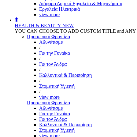
Διάφορα Δομικά Εργαλεία & Μηχανήματα
Εργαλεία Ηλεκτρικά
view more
HEALTH & BEAUTY
NEW
YOU CAN CHOOSE TO ADD CUSTOM TITLE and AN
Προσωπική Φροντίδα
Αδυνάτισμα
/
Για την Γυναίκα
/
Για τον Άνδρα
/
Καλλυντικά & Περιποίηση
/
Στοματική Υγιεινή
/
view more
Προσωπική Φροντίδα
Αδυνάτισμα
Για την Γυναίκα
Για τον Άνδρα
Καλλυντικά & Περιποίηση
Στοματική Υγιεινή
view more