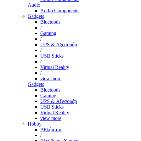
Audio
Audio Components
Gadgets
Bluetooth
/
Gaming
/
UPS & Αξεσουάρ
/
USB Sticks
/
Virtual Reality
/
view more
Gadgets
Bluetooth
Gaming
UPS & Αξεσουάρ
USB Sticks
Virtual Reality
view more
Hobby
Αθλήματα
/
Ελεύθερος Χρόνος