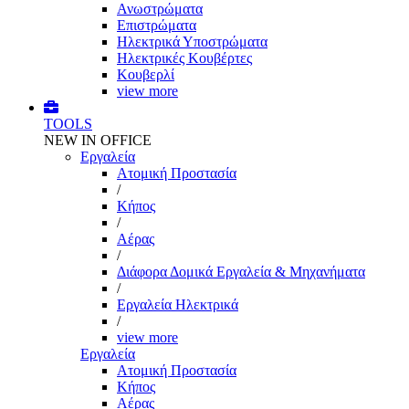
Ανωστρώματα
Επιστρώματα
Ηλεκτρικά Υποστρώματα
Ηλεκτρικές Κουβέρτες
Κουβερλί
view more
TOOLS
NEW IN OFFICE
Εργαλεία
Aτομική Προστασία
/
Kήπος
/
Αέρας
/
Διάφορα Δομικά Εργαλεία & Μηχανήματα
/
Εργαλεία Ηλεκτρικά
/
view more
Εργαλεία
Aτομική Προστασία
Kήπος
Αέρας