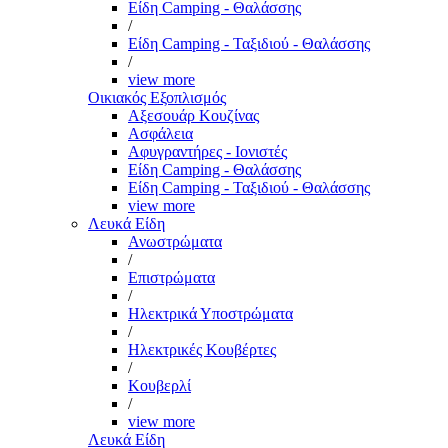
Είδη Camping - Θαλάσσης
/
Είδη Camping - Ταξιδιού - Θαλάσσης
/
view more
Οικιακός Εξοπλισμός
Αξεσουάρ Κουζίνας
Ασφάλεια
Αφυγραντήρες - Ιονιστές
Είδη Camping - Θαλάσσης
Είδη Camping - Ταξιδιού - Θαλάσσης
view more
Λευκά Είδη
Ανωστρώματα
/
Επιστρώματα
/
Ηλεκτρικά Υποστρώματα
/
Ηλεκτρικές Κουβέρτες
/
Κουβερλί
/
view more
Λευκά Είδη