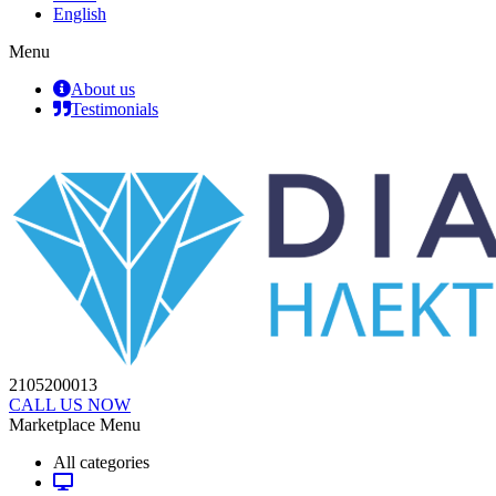
English
Menu
About us
Testimonials
2105200013
CALL US NOW
Marketplace Menu
All categories