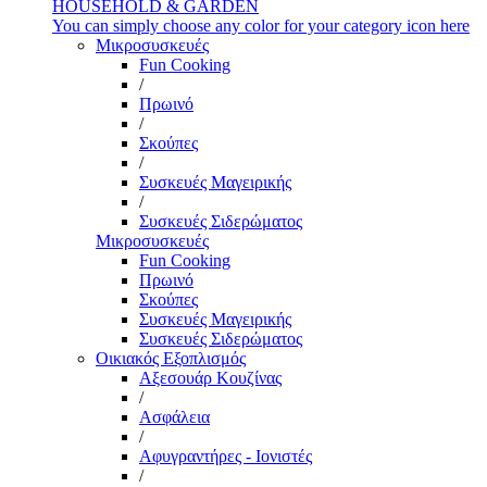
HOUSEHOLD & GARDEN
You can simply choose any color for your category icon here
Μικροσυσκευές
Fun Cooking
/
Πρωινό
/
Σκούπες
/
Συσκευές Μαγειρικής
/
Συσκευές Σιδερώματος
Μικροσυσκευές
Fun Cooking
Πρωινό
Σκούπες
Συσκευές Μαγειρικής
Συσκευές Σιδερώματος
Οικιακός Εξοπλισμός
Αξεσουάρ Κουζίνας
/
Ασφάλεια
/
Αφυγραντήρες - Ιονιστές
/