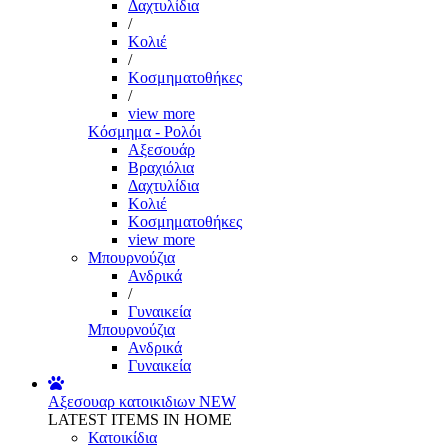
Δαχτυλίδια
/
Κολιέ
/
Κοσμηματοθήκες
/
view more
Κόσμημα - Ρολόι
Αξεσουάρ
Βραχιόλια
Δαχτυλίδια
Κολιέ
Κοσμηματοθήκες
view more
Μπουρνούζια
Ανδρικά
/
Γυναικεία
Μπουρνούζια
Ανδρικά
Γυναικεία
Αξεσουαρ κατοικιδιων
NEW
LATEST ITEMS IN HOME
Κατοικίδια