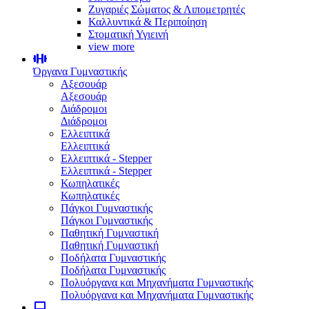
Ζυγαριές Σώματος & Λιπομετρητές
Καλλυντικά & Περιποίηση
Στοματική Υγιεινή
view more
Όργανα Γυμναστικής
Αξεσουάρ
Αξεσουάρ
Διάδρομοι
Διάδρομοι
Ελλειπτικά
Ελλειπτικά
Ελλειπτικά - Stepper
Ελλειπτικά - Stepper
Κωπηλατικές
Κωπηλατικές
Πάγκοι Γυμναστικής
Πάγκοι Γυμναστικής
Παθητική Γυμναστική
Παθητική Γυμναστική
Ποδήλατα Γυμναστικής
Ποδήλατα Γυμναστικής
Πολυόργανα και Μηχανήματα Γυμναστικής
Πολυόργανα και Μηχανήματα Γυμναστικής