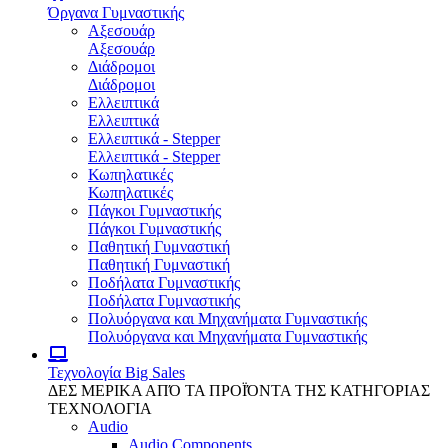
Όργανα Γυμναστικής
Αξεσουάρ
Αξεσουάρ
Διάδρομοι
Διάδρομοι
Ελλειπτικά
Ελλειπτικά
Ελλειπτικά - Stepper
Ελλειπτικά - Stepper
Κωπηλατικές
Κωπηλατικές
Πάγκοι Γυμναστικής
Πάγκοι Γυμναστικής
Παθητική Γυμναστική
Παθητική Γυμναστική
Ποδήλατα Γυμναστικής
Ποδήλατα Γυμναστικής
Πολυόργανα και Μηχανήματα Γυμναστικής
Πολυόργανα και Μηχανήματα Γυμναστικής
Τεχνολογία
Big Sales
ΔΕΣ ΜΕΡΙΚΑ ΑΠΌ ΤΑ ΠΡΟΪΌΝΤΑ ΤΗΣ ΚΑΤΗΓΟΡΙΑΣ
ΤΕΧΝΟΛΟΓΙΑ
Audio
Audio Components