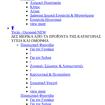
Aτομική Προστασία
Kήπος
Αέρας
Διάφορα Δομικά Εργαλεία & Μηχανήματα
Εργαλεία Ηλεκτρικά
view more
Υγεία - Ομορφιά
NEW
ΔΕΣ ΜΕΡΙΚΑ ΑΠΌ ΤΑ ΠΡΟΪΌΝΤΑ ΤΗΣ ΚΑΤΗΓΟΡΙΑΣ
ΥΓΕΙΑ ΚΑΙ ΟΜΟΡΦΙΑ
Προσωπική Φροντίδα
Για την Γυναίκα
/
Για τον Άνδρα
/
Ζυγαριές Σώματος & Λιπομετρητές
/
Καλλυντικά & Περιποίηση
/
Στοματική Υγιεινή
/
view more
Προσωπική Φροντίδα
Για την Γυναίκα
Για τον Άνδρα