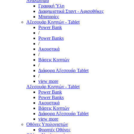
Αναλώσιμα
Γραφική Ύλη
Διαφημιστικά Σταντ - Αφισοθήκες
Μπαταρίες
Αξεσουάρ Κινητών - Tablet
Power Bank
/
Power Banks
/
Ακουστικά
/
Βάσεις Κινητών
/
Διάφορα Αξεσουάρ Tablet
/
view more
Αξεσουάρ Κινητών - Tablet
Power Bank
Power Banks
Ακουστικά
Βάσεις Κινητών
Διάφορα Αξεσουάρ Tablet
view more
Οθόνες Υπολογιστών
Φορητές Οθόνες