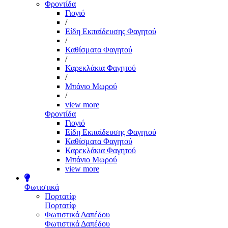
Φροντίδα
Γιογιό
/
Είδη Εκπαίδευσης Φαγητού
/
Καθίσματα Φαγητού
/
Καρεκλάκια Φαγητού
/
Μπάνιο Μωρού
/
view more
Φροντίδα
Γιογιό
Είδη Εκπαίδευσης Φαγητού
Καθίσματα Φαγητού
Καρεκλάκια Φαγητού
Μπάνιο Μωρού
view more
Φωτιστικά
Πορτατίφ
Πορτατίφ
Φωτιστικά Δαπέδου
Φωτιστικά Δαπέδου