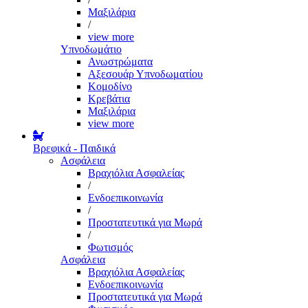
Μαξιλάρια
/
view more
Υπνοδωμάτιο
Ανωστρώματα
Αξεσουάρ Υπνοδωματίου
Κομοδίνο
Κρεβάτια
Μαξιλάρια
view more
Βρεφικά - Παιδικά
Ασφάλεια
Βραχιόλια Ασφαλείας
/
Ενδοεπικοινωνία
/
Προστατευτικά για Μωρά
/
Φωτισμός
Ασφάλεια
Βραχιόλια Ασφαλείας
Ενδοεπικοινωνία
Προστατευτικά για Μωρά