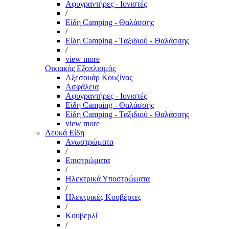
Αφυγραντήρες - Ιονιστές
/
Είδη Camping - Θαλάσσης
/
Είδη Camping - Ταξιδιού - Θαλάσσης
/
view more
Οικιακός Εξοπλισμός
Αξεσουάρ Κουζίνας
Ασφάλεια
Αφυγραντήρες - Ιονιστές
Είδη Camping - Θαλάσσης
Είδη Camping - Ταξιδιού - Θαλάσσης
view more
Λευκά Είδη
Ανωστρώματα
/
Επιστρώματα
/
Ηλεκτρικά Υποστρώματα
/
Ηλεκτρικές Κουβέρτες
/
Κουβερλί
/