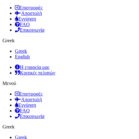
Επιστροφές
Αποστολή
Εγγύηση
FAQ
Επικοινωνία
Greek
Greek
English
Η εταιρεία μας
Κριτικές πελατών
Μενού
Επιστροφές
Αποστολή
Εγγύηση
FAQ
Επικοινωνία
Greek
Greek