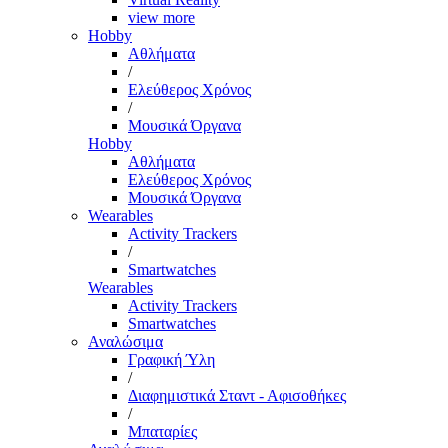
view more
Hobby
Αθλήματα
/
Ελεύθερος Χρόνος
/
Μουσικά Όργανα
Hobby
Αθλήματα
Ελεύθερος Χρόνος
Μουσικά Όργανα
Wearables
Activity Trackers
/
Smartwatches
Wearables
Activity Trackers
Smartwatches
Αναλώσιμα
Γραφική Ύλη
/
Διαφημιστικά Σταντ - Αφισοθήκες
/
Μπαταρίες