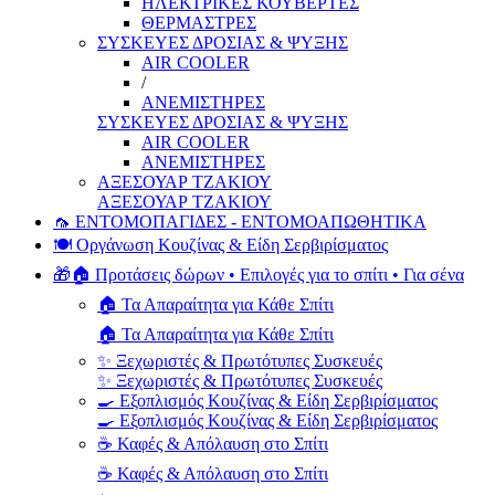
ΗΛΕΚΤΡΙΚΕΣ ΚΟΥΒΕΡΤΕΣ
ΘΕΡΜΑΣΤΡΕΣ
ΣΥΣΚΕΥΕΣ ΔΡΟΣΙΑΣ & ΨΥΞΗΣ
AIR COOLER
/
ΑΝΕΜΙΣΤΗΡΕΣ
ΣΥΣΚΕΥΕΣ ΔΡΟΣΙΑΣ & ΨΥΞΗΣ
AIR COOLER
ΑΝΕΜΙΣΤΗΡΕΣ
ΑΞΕΣΟΥΑΡ ΤΖΑΚΙΟΥ
ΑΞΕΣΟΥΑΡ ΤΖΑΚΙΟΥ
🦟 ΕΝΤΟΜΟΠΑΓΙΔΕΣ - ΕΝΤΟΜΟΑΠΩΘΗΤΙΚΑ
🍽️ Οργάνωση Κουζίνας & Είδη Σερβιρίσματος
🎁🏠 Προτάσεις δώρων • Επιλογές για το σπίτι • Για σένα
🏠 Τα Απαραίτητα για Κάθε Σπίτι
🏠 Τα Απαραίτητα για Κάθε Σπίτι
✨ Ξεχωριστές & Πρωτότυπες Συσκευές
✨ Ξεχωριστές & Πρωτότυπες Συσκευές
🍳 Εξοπλισμός Κουζίνας & Είδη Σερβιρίσματος
🍳 Εξοπλισμός Κουζίνας & Είδη Σερβιρίσματος
☕ Καφές & Απόλαυση στο Σπίτι
☕ Καφές & Απόλαυση στο Σπίτι