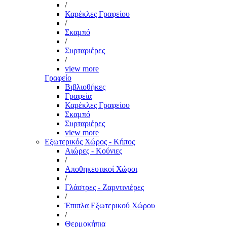
/
Καρέκλες Γραφείου
/
Σκαμπό
/
Συρταριέρες
/
view more
Γραφείο
Βιβλιοθήκες
Γραφεία
Καρέκλες Γραφείου
Σκαμπό
Συρταριέρες
view more
Εξωτερικός Χώρος - Κήπος
Αιώρες - Κούνιες
/
Αποθηκευτικοί Χώροι
/
Γλάστρες - Ζαρντινιέρες
/
Έπιπλα Εξωτερικού Χώρου
/
Θερμοκήπια