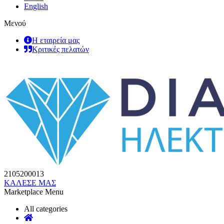
English
Μενού
Η εταιρεία μας
Κριτικές πελατών
2105200013
ΚΑΛΕΣΕ ΜΑΣ
Marketplace Menu
All categories