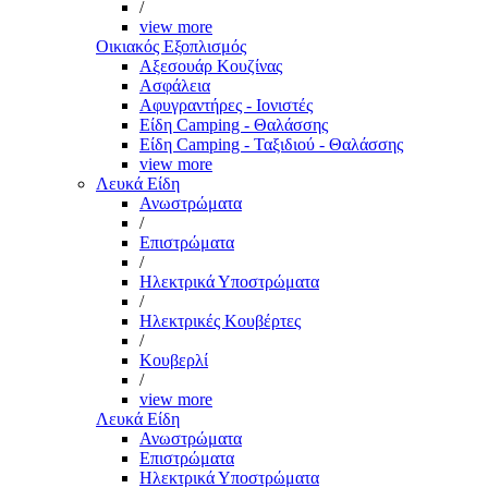
/
view more
Οικιακός Εξοπλισμός
Αξεσουάρ Κουζίνας
Ασφάλεια
Αφυγραντήρες - Ιονιστές
Είδη Camping - Θαλάσσης
Είδη Camping - Ταξιδιού - Θαλάσσης
view more
Λευκά Είδη
Ανωστρώματα
/
Επιστρώματα
/
Ηλεκτρικά Υποστρώματα
/
Ηλεκτρικές Κουβέρτες
/
Κουβερλί
/
view more
Λευκά Είδη
Ανωστρώματα
Επιστρώματα
Ηλεκτρικά Υποστρώματα