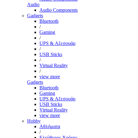
Audio
Audio Components
Gadgets
Bluetooth
/
Gaming
/
UPS & Αξεσουάρ
/
USB Sticks
/
Virtual Reality
/
view more
Gadgets
Bluetooth
Gaming
UPS & Αξεσουάρ
USB Sticks
Virtual Reality
view more
Hobby
Αθλήματα
/
Ελεύθερος Χρόνος