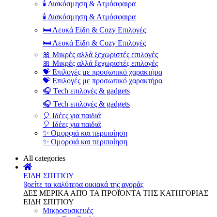
🕯️ Διακόσμηση & Ατμόσφαιρα
🕯️ Διακόσμηση & Ατμόσφαιρα
🛏️ Λευκά Είδη & Cozy Επιλογές
🛏️ Λευκά Είδη & Cozy Επιλογές
🎀 Μικρές αλλά ξεχωριστές επιλογές
🎀 Μικρές αλλά ξεχωριστές επιλογές
💝 Επιλογές με προσωπικό χαρακτήρα
💝 Επιλογές με προσωπικό χαρακτήρα
🎧 Tech επιλογές & gadgets
🎧 Tech επιλογές & gadgets
🎈 Ιδέες για παιδιά
🎈 Ιδέες για παιδιά
✨ Ομορφιά και περιποίηση
✨ Ομορφιά και περιποίηση
All categories
ΕΙΔΗ ΣΠΙΤΙΟΥ
βρείτε τα καλύτερα οικιακά της αγοράς
ΔΕΣ ΜΕΡΙΚΑ ΑΠΌ ΤΑ ΠΡΟΪΌΝΤΑ ΤΗΣ ΚΑΤΗΓΟΡΙΑΣ
ΕΙΔΗ ΣΠΙΤΙΟΥ
Μικροσυσκευές