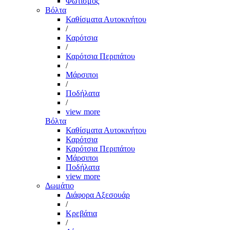
Φωτισμός
Βόλτα
Καθίσματα Αυτοκινήτου
/
Καρότσια
/
Καρότσια Περιπάτου
/
Μάρσιποι
/
Ποδήλατα
/
view more
Βόλτα
Καθίσματα Αυτοκινήτου
Καρότσια
Καρότσια Περιπάτου
Μάρσιποι
Ποδήλατα
view more
Δωμάτιο
Διάφορα Αξεσουάρ
/
Κρεβάτια
/