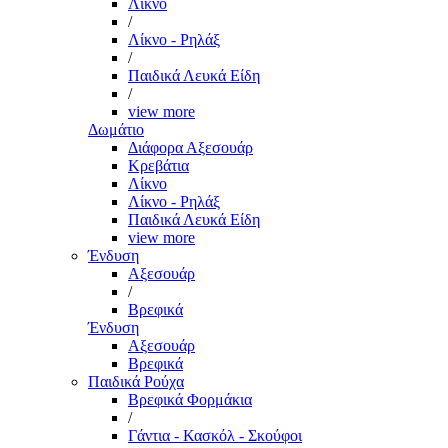
Λίκνο
/
Λίκνο - Ρηλάξ
/
Παιδικά Λευκά Είδη
/
view more
Δωμάτιο
Διάφορα Αξεσουάρ
Κρεβάτια
Λίκνο
Λίκνο - Ρηλάξ
Παιδικά Λευκά Είδη
view more
Ένδυση
Αξεσουάρ
/
Βρεφικά
Ένδυση
Αξεσουάρ
Βρεφικά
Παιδικά Ρούχα
Βρεφικά Φορμάκια
/
Γάντια - Κασκόλ - Σκούφοι