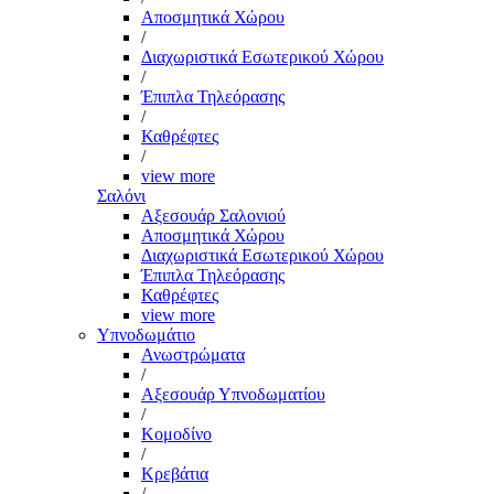
Αποσμητικά Χώρου
/
Διαχωριστικά Εσωτερικού Χώρου
/
Έπιπλα Τηλεόρασης
/
Καθρέφτες
/
view more
Σαλόνι
Αξεσουάρ Σαλονιού
Αποσμητικά Χώρου
Διαχωριστικά Εσωτερικού Χώρου
Έπιπλα Τηλεόρασης
Καθρέφτες
view more
Υπνοδωμάτιο
Ανωστρώματα
/
Αξεσουάρ Υπνοδωματίου
/
Κομοδίνο
/
Κρεβάτια
/