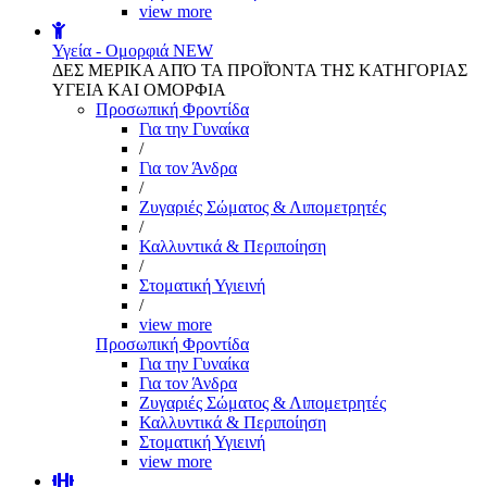
view more
Υγεία - Ομορφιά
NEW
ΔΕΣ ΜΕΡΙΚΑ ΑΠΌ ΤΑ ΠΡΟΪΌΝΤΑ ΤΗΣ ΚΑΤΗΓΟΡΙΑΣ
ΥΓΕΙΑ ΚΑΙ ΟΜΟΡΦΙΑ
Προσωπική Φροντίδα
Για την Γυναίκα
/
Για τον Άνδρα
/
Ζυγαριές Σώματος & Λιπομετρητές
/
Καλλυντικά & Περιποίηση
/
Στοματική Υγιεινή
/
view more
Προσωπική Φροντίδα
Για την Γυναίκα
Για τον Άνδρα
Ζυγαριές Σώματος & Λιπομετρητές
Καλλυντικά & Περιποίηση
Στοματική Υγιεινή
view more