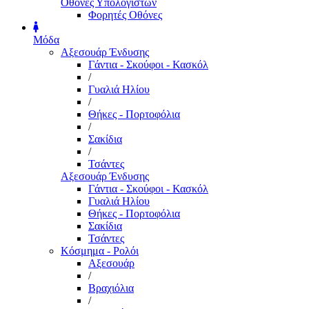
Οθόνες Υπολογιστών
Φορητές Οθόνες
Μόδα
Αξεσουάρ Ένδυσης
Γάντια - Σκούφοι - Κασκόλ
/
Γυαλιά Ηλίου
/
Θήκες - Πορτοφόλια
/
Σακίδια
/
Τσάντες
Αξεσουάρ Ένδυσης
Γάντια - Σκούφοι - Κασκόλ
Γυαλιά Ηλίου
Θήκες - Πορτοφόλια
Σακίδια
Τσάντες
Κόσμημα - Ρολόι
Αξεσουάρ
/
Βραχιόλια
/