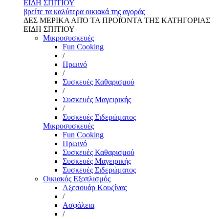
ΕΙΔΗ ΣΠΙΤΙΟΥ
βρείτε τα καλύτερα οικιακά της αγοράς
ΔΕΣ ΜΕΡΙΚΑ ΑΠΌ ΤΑ ΠΡΟΪΌΝΤΑ ΤΗΣ ΚΑΤΗΓΟΡΙΑΣ
ΕΙΔΗ ΣΠΙΤΙΟΥ
Μικροσυσκευές
Fun Cooking
/
Πρωινό
/
Συσκευές Καθαρισμού
/
Συσκευές Μαγειρικής
/
Συσκευές Σιδερώματος
Μικροσυσκευές
Fun Cooking
Πρωινό
Συσκευές Καθαρισμού
Συσκευές Μαγειρικής
Συσκευές Σιδερώματος
Οικιακός Εξοπλισμός
Αξεσουάρ Κουζίνας
/
Ασφάλεια
/