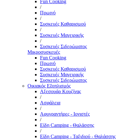
Fun Cooking
/
Πρωινό
/
Συσκευές Καθαρισμού
/
Συσκευές Μαγειρικής
/
Συσκευές Σιδερώματος
Μικροσυσκευές
Fun Cooking
Πρωινό
Συσκευές Καθαρισμού
Συσκευές Μαγειρικής
Συσκευές Σιδερώματος
Οικιακός Εξοπλισμός
Αξεσουάρ Κουζίνας
/
Ασφάλεια
/
Αφυγραντήρες - Ιονιστές
/
Είδη Camping - Θαλάσσης
/
Είδη Camping - Ταξιδιού - Θαλάσσης