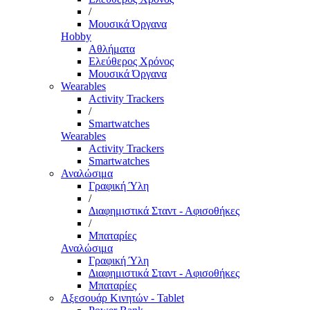
/
Μουσικά Όργανα
Hobby
Αθλήματα
Ελεύθερος Χρόνος
Μουσικά Όργανα
Wearables
Activity Trackers
/
Smartwatches
Wearables
Activity Trackers
Smartwatches
Αναλώσιμα
Γραφική Ύλη
/
Διαφημιστικά Σταντ - Αφισοθήκες
/
Μπαταρίες
Αναλώσιμα
Γραφική Ύλη
Διαφημιστικά Σταντ - Αφισοθήκες
Μπαταρίες
Αξεσουάρ Κινητών - Tablet