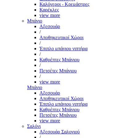
Καλόγεροι - Κρεμάστρες
Καρέκλες
view more
Μπάνιο
Αξεσουάρ
/
Αποθηκευτικοί Χώροι
/
Έπιπλο μπάνιου νιπτήρα
/
Καθρέπτες Μπάνιου
/
Πετσέτες Μπάνιου
/
view more
Μπάνιο
Αξεσουάρ
Αποθηκευτικοί Χώροι
Έπιπλο μπάνιου νιπτήρα
Καθρέπτες Μπάνιου
Πετσέτες Μπάνιου
view more
Σαλόνι
Αξεσουάρ Σαλονιού
/