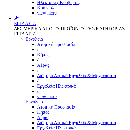
Ηλεκτρικές Κουβέρτες
Κουβερλί
view more
ΕΡΓΑΛΕΙΑ
ΔΕΣ ΜΕΡΙΚΑ ΑΠΌ ΤΑ ΠΡΟΪΌΝΤΑ ΤΗΣ ΚΑΤΗΓΟΡΙΑΣ
ΕΡΓΑΛΕΙΑ
Εργαλεία
Aτομική Προστασία
/
Kήπος
/
Αέρας
/
Διάφορα Δομικά Εργαλεία & Μηχανήματα
/
Εργαλεία Ηλεκτρικά
/
view more
Εργαλεία
Aτομική Προστασία
Kήπος
Αέρας
Διάφορα Δομικά Εργαλεία & Μηχανήματα
Εργαλεία Ηλεκτρικά