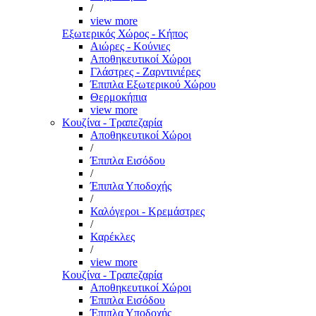
/
view more
Εξωτερικός Χώρος - Κήπος
Αιώρες - Κούνιες
Αποθηκευτικοί Χώροι
Γλάστρες - Ζαρντινιέρες
Έπιπλα Εξωτερικού Χώρου
Θερμοκήπια
view more
Κουζίνα - Τραπεζαρία
Αποθηκευτικοί Χώροι
/
Έπιπλα Εισόδου
/
Έπιπλα Υποδοχής
/
Καλόγεροι - Κρεμάστρες
/
Καρέκλες
/
view more
Κουζίνα - Τραπεζαρία
Αποθηκευτικοί Χώροι
Έπιπλα Εισόδου
Έπιπλα Υποδοχής