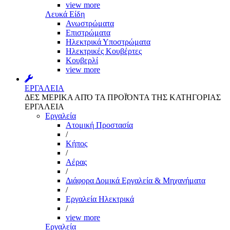
view more
Λευκά Είδη
Ανωστρώματα
Επιστρώματα
Ηλεκτρικά Υποστρώματα
Ηλεκτρικές Κουβέρτες
Κουβερλί
view more
ΕΡΓΑΛΕΙΑ
ΔΕΣ ΜΕΡΙΚΑ ΑΠΌ ΤΑ ΠΡΟΪΌΝΤΑ ΤΗΣ ΚΑΤΗΓΟΡΙΑΣ
ΕΡΓΑΛΕΙΑ
Εργαλεία
Aτομική Προστασία
/
Kήπος
/
Αέρας
/
Διάφορα Δομικά Εργαλεία & Μηχανήματα
/
Εργαλεία Ηλεκτρικά
/
view more
Εργαλεία