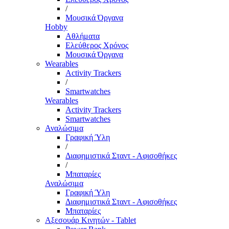
/
Μουσικά Όργανα
Hobby
Αθλήματα
Ελεύθερος Χρόνος
Μουσικά Όργανα
Wearables
Activity Trackers
/
Smartwatches
Wearables
Activity Trackers
Smartwatches
Αναλώσιμα
Γραφική Ύλη
/
Διαφημιστικά Σταντ - Αφισοθήκες
/
Μπαταρίες
Αναλώσιμα
Γραφική Ύλη
Διαφημιστικά Σταντ - Αφισοθήκες
Μπαταρίες
Αξεσουάρ Κινητών - Tablet