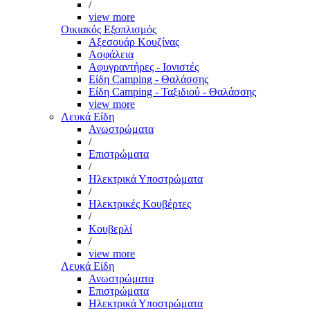
/
view more
Οικιακός Εξοπλισμός
Αξεσουάρ Κουζίνας
Ασφάλεια
Αφυγραντήρες - Ιονιστές
Είδη Camping - Θαλάσσης
Είδη Camping - Ταξιδιού - Θαλάσσης
view more
Λευκά Είδη
Ανωστρώματα
/
Επιστρώματα
/
Ηλεκτρικά Υποστρώματα
/
Ηλεκτρικές Κουβέρτες
/
Κουβερλί
/
view more
Λευκά Είδη
Ανωστρώματα
Επιστρώματα
Ηλεκτρικά Υποστρώματα