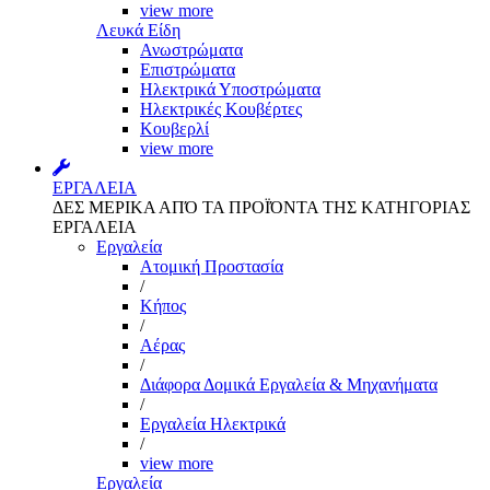
view more
Λευκά Είδη
Ανωστρώματα
Επιστρώματα
Ηλεκτρικά Υποστρώματα
Ηλεκτρικές Κουβέρτες
Κουβερλί
view more
ΕΡΓΑΛΕΙΑ
ΔΕΣ ΜΕΡΙΚΑ ΑΠΌ ΤΑ ΠΡΟΪΌΝΤΑ ΤΗΣ ΚΑΤΗΓΟΡΙΑΣ
ΕΡΓΑΛΕΙΑ
Εργαλεία
Aτομική Προστασία
/
Kήπος
/
Αέρας
/
Διάφορα Δομικά Εργαλεία & Μηχανήματα
/
Εργαλεία Ηλεκτρικά
/
view more
Εργαλεία