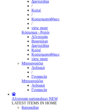
Δαχτυλίδια
/
Κολιέ
/
Κοσμηματοθήκες
/
view more
Κόσμημα - Ρολόι
Αξεσουάρ
Βραχιόλια
Δαχτυλίδια
Κολιέ
Κοσμηματοθήκες
view more
Μπουρνούζια
Ανδρικά
/
Γυναικεία
Μπουρνούζια
Ανδρικά
Γυναικεία
Αξεσουαρ κατοικιδιων
NEW
LATEST ITEMS IN HOME
Κατοικίδια