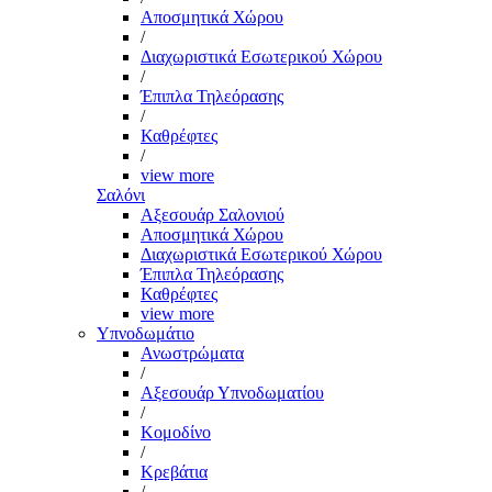
Αποσμητικά Χώρου
/
Διαχωριστικά Εσωτερικού Χώρου
/
Έπιπλα Τηλεόρασης
/
Καθρέφτες
/
view more
Σαλόνι
Αξεσουάρ Σαλονιού
Αποσμητικά Χώρου
Διαχωριστικά Εσωτερικού Χώρου
Έπιπλα Τηλεόρασης
Καθρέφτες
view more
Υπνοδωμάτιο
Ανωστρώματα
/
Αξεσουάρ Υπνοδωματίου
/
Κομοδίνο
/
Κρεβάτια
/