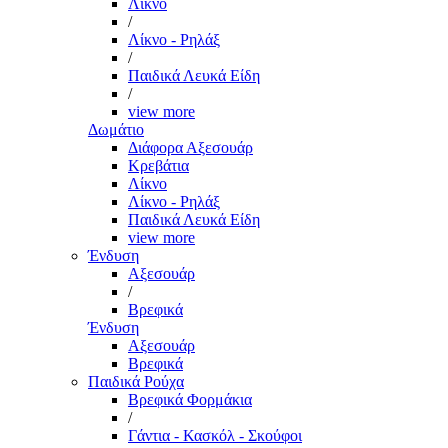
Λίκνο
/
Λίκνο - Ρηλάξ
/
Παιδικά Λευκά Είδη
/
view more
Δωμάτιο
Διάφορα Αξεσουάρ
Κρεβάτια
Λίκνο
Λίκνο - Ρηλάξ
Παιδικά Λευκά Είδη
view more
Ένδυση
Αξεσουάρ
/
Βρεφικά
Ένδυση
Αξεσουάρ
Βρεφικά
Παιδικά Ρούχα
Βρεφικά Φορμάκια
/
Γάντια - Κασκόλ - Σκούφοι