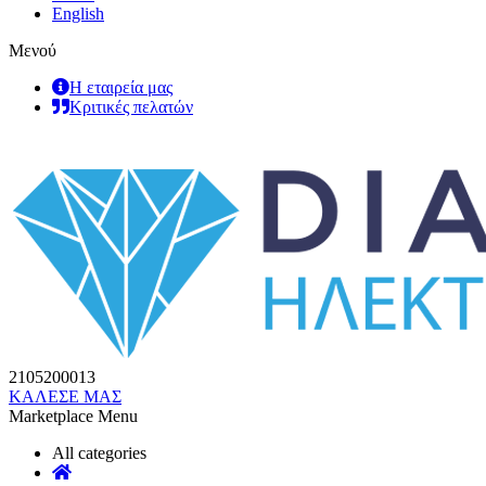
English
Μενού
Η εταιρεία μας
Κριτικές πελατών
2105200013
ΚΑΛΕΣΕ ΜΑΣ
Marketplace Menu
All categories