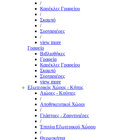
/
Καρέκλες Γραφείου
/
Σκαμπό
/
Συρταριέρες
/
view more
Γραφείο
Βιβλιοθήκες
Γραφεία
Καρέκλες Γραφείου
Σκαμπό
Συρταριέρες
view more
Εξωτερικός Χώρος - Κήπος
Αιώρες - Κούνιες
/
Αποθηκευτικοί Χώροι
/
Γλάστρες - Ζαρντινιέρες
/
Έπιπλα Εξωτερικού Χώρου
/
Θερμοκήπια