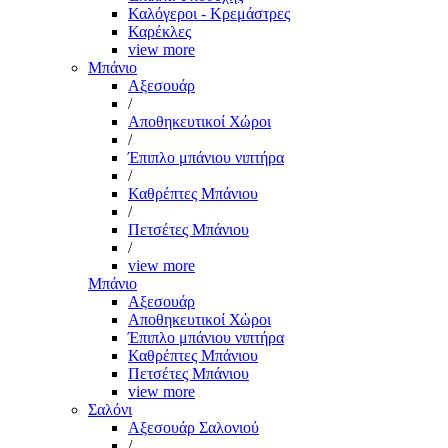
Καλόγεροι - Κρεμάστρες
Καρέκλες
view more
Μπάνιο
Αξεσουάρ
/
Αποθηκευτικοί Χώροι
/
Έπιπλο μπάνιου νιπτήρα
/
Καθρέπτες Μπάνιου
/
Πετσέτες Μπάνιου
/
view more
Μπάνιο
Αξεσουάρ
Αποθηκευτικοί Χώροι
Έπιπλο μπάνιου νιπτήρα
Καθρέπτες Μπάνιου
Πετσέτες Μπάνιου
view more
Σαλόνι
Αξεσουάρ Σαλονιού
/