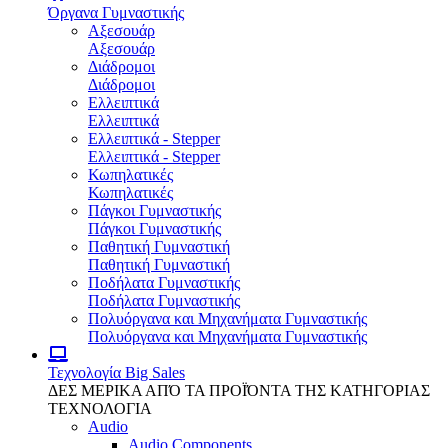
Όργανα Γυμναστικής
Αξεσουάρ
Αξεσουάρ
Διάδρομοι
Διάδρομοι
Ελλειπτικά
Ελλειπτικά
Ελλειπτικά - Stepper
Ελλειπτικά - Stepper
Κωπηλατικές
Κωπηλατικές
Πάγκοι Γυμναστικής
Πάγκοι Γυμναστικής
Παθητική Γυμναστική
Παθητική Γυμναστική
Ποδήλατα Γυμναστικής
Ποδήλατα Γυμναστικής
Πολυόργανα και Μηχανήματα Γυμναστικής
Πολυόργανα και Μηχανήματα Γυμναστικής
Τεχνολογία
Big Sales
ΔΕΣ ΜΕΡΙΚΑ ΑΠΌ ΤΑ ΠΡΟΪΌΝΤΑ ΤΗΣ ΚΑΤΗΓΟΡΙΑΣ
ΤΕΧΝΟΛΟΓΙΑ
Audio
Audio Components