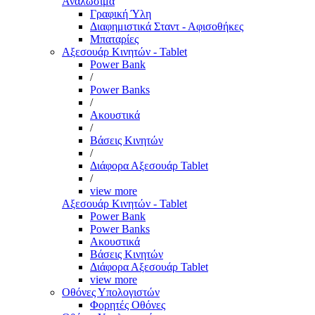
Αναλώσιμα
Γραφική Ύλη
Διαφημιστικά Σταντ - Αφισοθήκες
Μπαταρίες
Αξεσουάρ Κινητών - Tablet
Power Bank
/
Power Banks
/
Ακουστικά
/
Βάσεις Κινητών
/
Διάφορα Αξεσουάρ Tablet
/
view more
Αξεσουάρ Κινητών - Tablet
Power Bank
Power Banks
Ακουστικά
Βάσεις Κινητών
Διάφορα Αξεσουάρ Tablet
view more
Οθόνες Υπολογιστών
Φορητές Οθόνες