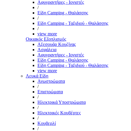
Αφυγραντήρες - Ιονιστές
/
Είδη Camping - Θαλάσσης
/
Είδη Camping - Ταξιδιού - Θαλάσσης
/
view more
Οικιακός Εξοπλισμός
Αξεσουάρ Κουζίνας
Ασφάλεια
Αφυγραντήρες - Ιονιστές
Είδη Camping - Θαλάσσης
Είδη Camping - Ταξιδιού - Θαλάσσης
view more
Λευκά Είδη
Ανωστρώματα
/
Επιστρώματα
/
Ηλεκτρικά Υποστρώματα
/
Ηλεκτρικές Κουβέρτες
/
Κουβερλί
/