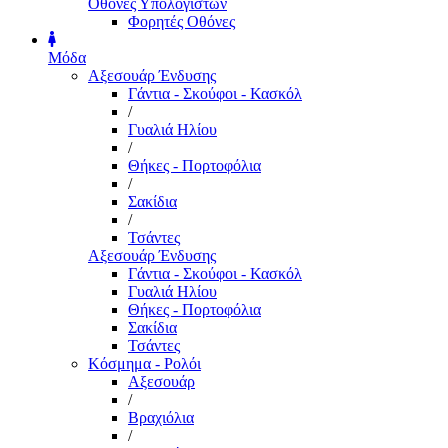
Οθόνες Υπολογιστών
Φορητές Οθόνες
Μόδα
Αξεσουάρ Ένδυσης
Γάντια - Σκούφοι - Κασκόλ
/
Γυαλιά Ηλίου
/
Θήκες - Πορτοφόλια
/
Σακίδια
/
Τσάντες
Αξεσουάρ Ένδυσης
Γάντια - Σκούφοι - Κασκόλ
Γυαλιά Ηλίου
Θήκες - Πορτοφόλια
Σακίδια
Τσάντες
Κόσμημα - Ρολόι
Αξεσουάρ
/
Βραχιόλια
/