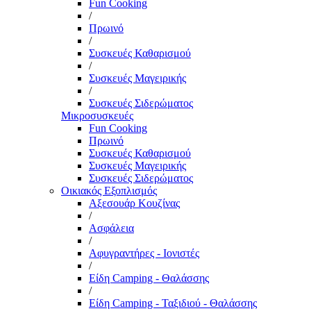
Fun Cooking
/
Πρωινό
/
Συσκευές Καθαρισμού
/
Συσκευές Μαγειρικής
/
Συσκευές Σιδερώματος
Μικροσυσκευές
Fun Cooking
Πρωινό
Συσκευές Καθαρισμού
Συσκευές Μαγειρικής
Συσκευές Σιδερώματος
Οικιακός Εξοπλισμός
Αξεσουάρ Κουζίνας
/
Ασφάλεια
/
Αφυγραντήρες - Ιονιστές
/
Είδη Camping - Θαλάσσης
/
Είδη Camping - Ταξιδιού - Θαλάσσης