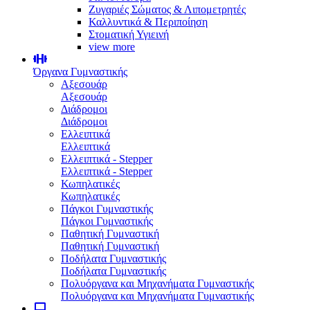
Ζυγαριές Σώματος & Λιπομετρητές
Καλλυντικά & Περιποίηση
Στοματική Υγιεινή
view more
Όργανα Γυμναστικής
Αξεσουάρ
Αξεσουάρ
Διάδρομοι
Διάδρομοι
Ελλειπτικά
Ελλειπτικά
Ελλειπτικά - Stepper
Ελλειπτικά - Stepper
Κωπηλατικές
Κωπηλατικές
Πάγκοι Γυμναστικής
Πάγκοι Γυμναστικής
Παθητική Γυμναστική
Παθητική Γυμναστική
Ποδήλατα Γυμναστικής
Ποδήλατα Γυμναστικής
Πολυόργανα και Μηχανήματα Γυμναστικής
Πολυόργανα και Μηχανήματα Γυμναστικής