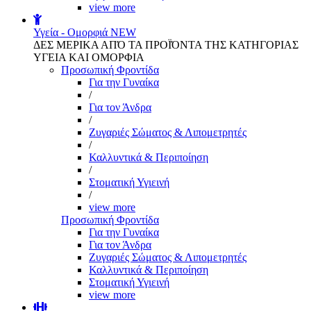
view more
Υγεία - Ομορφιά
NEW
ΔΕΣ ΜΕΡΙΚΑ ΑΠΌ ΤΑ ΠΡΟΪΌΝΤΑ ΤΗΣ ΚΑΤΗΓΟΡΙΑΣ
ΥΓΕΙΑ ΚΑΙ ΟΜΟΡΦΙΑ
Προσωπική Φροντίδα
Για την Γυναίκα
/
Για τον Άνδρα
/
Ζυγαριές Σώματος & Λιπομετρητές
/
Καλλυντικά & Περιποίηση
/
Στοματική Υγιεινή
/
view more
Προσωπική Φροντίδα
Για την Γυναίκα
Για τον Άνδρα
Ζυγαριές Σώματος & Λιπομετρητές
Καλλυντικά & Περιποίηση
Στοματική Υγιεινή
view more