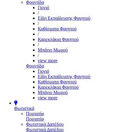
Φροντίδα
Γιογιό
/
Είδη Εκπαίδευσης Φαγητού
/
Καθίσματα Φαγητού
/
Καρεκλάκια Φαγητού
/
Μπάνιο Μωρού
/
view more
Φροντίδα
Γιογιό
Είδη Εκπαίδευσης Φαγητού
Καθίσματα Φαγητού
Καρεκλάκια Φαγητού
Μπάνιο Μωρού
view more
Φωτιστικά
Πορτατίφ
Πορτατίφ
Φωτιστικά Δαπέδου
Φωτιστικά Δαπέδου