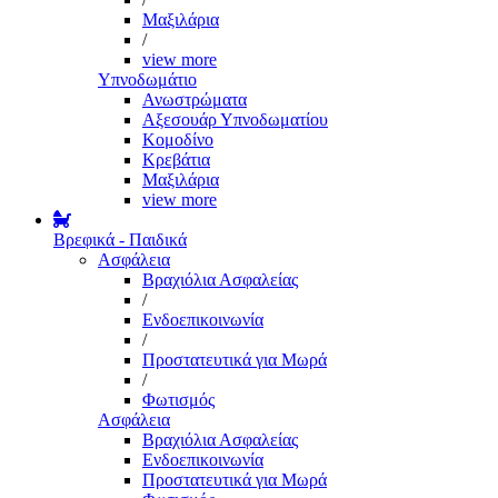
Μαξιλάρια
/
view more
Υπνοδωμάτιο
Ανωστρώματα
Αξεσουάρ Υπνοδωματίου
Κομοδίνο
Κρεβάτια
Μαξιλάρια
view more
Βρεφικά - Παιδικά
Ασφάλεια
Βραχιόλια Ασφαλείας
/
Ενδοεπικοινωνία
/
Προστατευτικά για Μωρά
/
Φωτισμός
Ασφάλεια
Βραχιόλια Ασφαλείας
Ενδοεπικοινωνία
Προστατευτικά για Μωρά