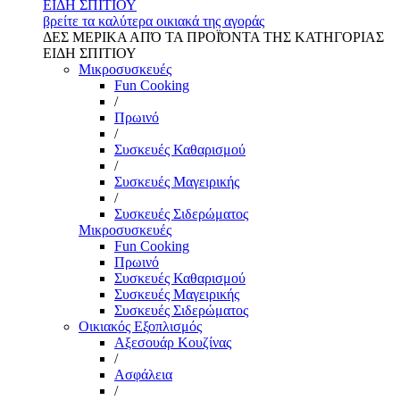
ΕΙΔΗ ΣΠΙΤΙΟΥ
βρείτε τα καλύτερα οικιακά της αγοράς
ΔΕΣ ΜΕΡΙΚΑ ΑΠΌ ΤΑ ΠΡΟΪΌΝΤΑ ΤΗΣ ΚΑΤΗΓΟΡΙΑΣ
ΕΙΔΗ ΣΠΙΤΙΟΥ
Μικροσυσκευές
Fun Cooking
/
Πρωινό
/
Συσκευές Καθαρισμού
/
Συσκευές Μαγειρικής
/
Συσκευές Σιδερώματος
Μικροσυσκευές
Fun Cooking
Πρωινό
Συσκευές Καθαρισμού
Συσκευές Μαγειρικής
Συσκευές Σιδερώματος
Οικιακός Εξοπλισμός
Αξεσουάρ Κουζίνας
/
Ασφάλεια
/