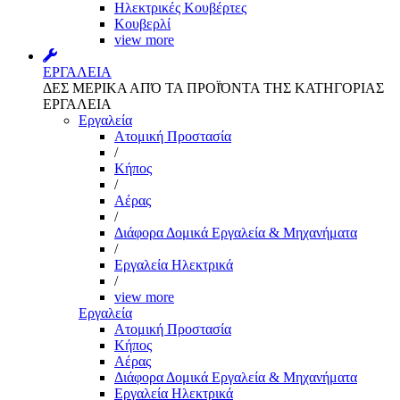
Ηλεκτρικές Κουβέρτες
Κουβερλί
view more
ΕΡΓΑΛΕΙΑ
ΔΕΣ ΜΕΡΙΚΑ ΑΠΌ ΤΑ ΠΡΟΪΌΝΤΑ ΤΗΣ ΚΑΤΗΓΟΡΙΑΣ
ΕΡΓΑΛΕΙΑ
Εργαλεία
Aτομική Προστασία
/
Kήπος
/
Αέρας
/
Διάφορα Δομικά Εργαλεία & Μηχανήματα
/
Εργαλεία Ηλεκτρικά
/
view more
Εργαλεία
Aτομική Προστασία
Kήπος
Αέρας
Διάφορα Δομικά Εργαλεία & Μηχανήματα
Εργαλεία Ηλεκτρικά