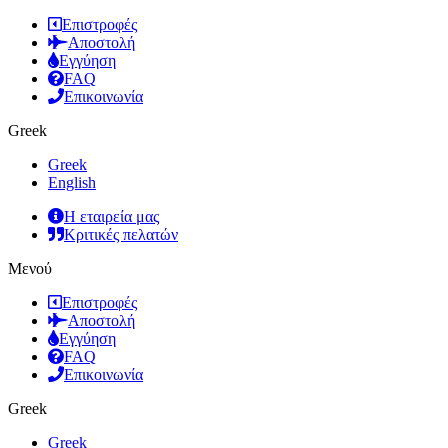
Επιστροφές
Αποστολή
Εγγύηση
FAQ
Επικοινωνία
Greek
Greek
English
Η εταιρεία μας
Κριτικές πελατών
Μενού
Επιστροφές
Αποστολή
Εγγύηση
FAQ
Επικοινωνία
Greek
Greek