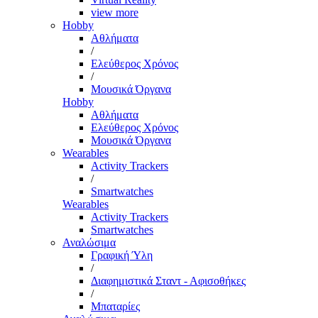
view more
Hobby
Αθλήματα
/
Ελεύθερος Χρόνος
/
Μουσικά Όργανα
Hobby
Αθλήματα
Ελεύθερος Χρόνος
Μουσικά Όργανα
Wearables
Activity Trackers
/
Smartwatches
Wearables
Activity Trackers
Smartwatches
Αναλώσιμα
Γραφική Ύλη
/
Διαφημιστικά Σταντ - Αφισοθήκες
/
Μπαταρίες