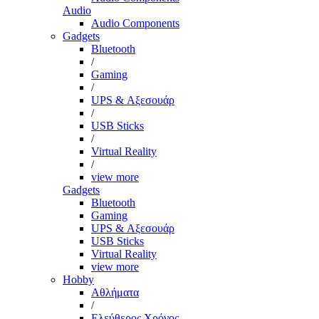
Audio
Audio Components
Gadgets
Bluetooth
/
Gaming
/
UPS & Αξεσουάρ
/
USB Sticks
/
Virtual Reality
/
view more
Gadgets
Bluetooth
Gaming
UPS & Αξεσουάρ
USB Sticks
Virtual Reality
view more
Hobby
Αθλήματα
/
Ελεύθερος Χρόνος