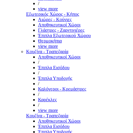
/
view more
Εξωτερικός Χώρος - Κήπος
Αιώρες - Κούνιες
Αποθηκευτικοί Χώροι
Γλάστρες - Ζαρντινιέρες
Έπιπλα Εξωτερικού Χώρου
Θερμοκήπια
view more
Κουζίνα - Τραπεζαρία
Αποθηκευτικοί Χώροι
/
Έπιπλα Εισόδου
/
Έπιπλα Υποδοχής
/
Καλόγεροι - Κρεμάστρες
/
Καρέκλες
/
view more
Κουζίνα - Τραπεζαρία
Αποθηκευτικοί Χώροι
Έπιπλα Εισόδου
Έπιπλα Υποδοχής