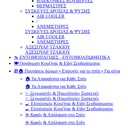
ΗΛΕΚΤΡΙΚΕΣ ΚΟΥΒΕΡΤΕΣ
ΘΕΡΜΑΣΤΡΕΣ
ΣΥΣΚΕΥΕΣ ΔΡΟΣΙΑΣ & ΨΥΞΗΣ
AIR COOLER
/
ΑΝΕΜΙΣΤΗΡΕΣ
ΣΥΣΚΕΥΕΣ ΔΡΟΣΙΑΣ & ΨΥΞΗΣ
AIR COOLER
ΑΝΕΜΙΣΤΗΡΕΣ
ΑΞΕΣΟΥΑΡ ΤΖΑΚΙΟΥ
ΑΞΕΣΟΥΑΡ ΤΖΑΚΙΟΥ
🦟 ΕΝΤΟΜΟΠΑΓΙΔΕΣ - ΕΝΤΟΜΟΑΠΩΘΗΤΙΚΑ
🍽️ Οργάνωση Κουζίνας & Είδη Σερβιρίσματος
🎁🏠 Προτάσεις δώρων • Επιλογές για το σπίτι • Για σένα
🏠 Τα Απαραίτητα για Κάθε Σπίτι
🏠 Τα Απαραίτητα για Κάθε Σπίτι
✨ Ξεχωριστές & Πρωτότυπες Συσκευές
✨ Ξεχωριστές & Πρωτότυπες Συσκευές
🍳 Εξοπλισμός Κουζίνας & Είδη Σερβιρίσματος
🍳 Εξοπλισμός Κουζίνας & Είδη Σερβιρίσματος
☕ Καφές & Απόλαυση στο Σπίτι
☕ Καφές & Απόλαυση στο Σπίτι