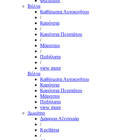
Φωτισμός
Βόλτα
Καθίσματα Αυτοκινήτου
/
Καρότσια
/
Καρότσια Περιπάτου
/
Μάρσιποι
/
Ποδήλατα
/
view more
Βόλτα
Καθίσματα Αυτοκινήτου
Καρότσια
Καρότσια Περιπάτου
Μάρσιποι
Ποδήλατα
view more
Δωμάτιο
Διάφορα Αξεσουάρ
/
Κρεβάτια
/