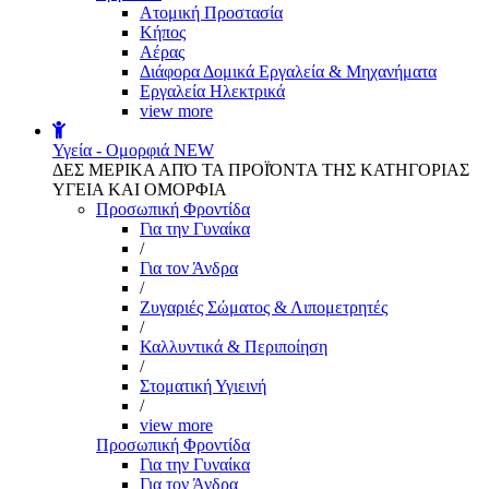
Aτομική Προστασία
Kήπος
Αέρας
Διάφορα Δομικά Εργαλεία & Μηχανήματα
Εργαλεία Ηλεκτρικά
view more
Υγεία - Ομορφιά
NEW
ΔΕΣ ΜΕΡΙΚΑ ΑΠΌ ΤΑ ΠΡΟΪΌΝΤΑ ΤΗΣ ΚΑΤΗΓΟΡΙΑΣ
ΥΓΕΙΑ ΚΑΙ ΟΜΟΡΦΙΑ
Προσωπική Φροντίδα
Για την Γυναίκα
/
Για τον Άνδρα
/
Ζυγαριές Σώματος & Λιπομετρητές
/
Καλλυντικά & Περιποίηση
/
Στοματική Υγιεινή
/
view more
Προσωπική Φροντίδα
Για την Γυναίκα
Για τον Άνδρα