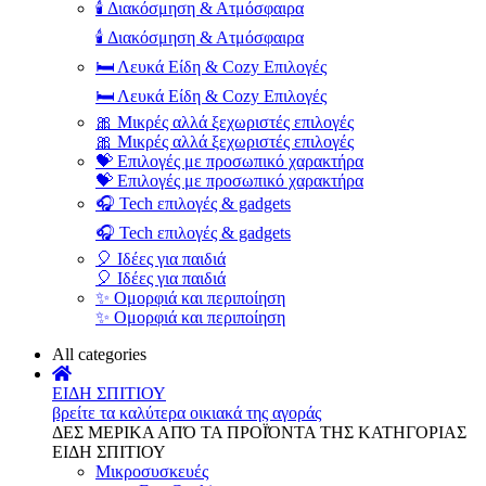
🕯️ Διακόσμηση & Ατμόσφαιρα
🕯️ Διακόσμηση & Ατμόσφαιρα
🛏️ Λευκά Είδη & Cozy Επιλογές
🛏️ Λευκά Είδη & Cozy Επιλογές
🎀 Μικρές αλλά ξεχωριστές επιλογές
🎀 Μικρές αλλά ξεχωριστές επιλογές
💝 Επιλογές με προσωπικό χαρακτήρα
💝 Επιλογές με προσωπικό χαρακτήρα
🎧 Tech επιλογές & gadgets
🎧 Tech επιλογές & gadgets
🎈 Ιδέες για παιδιά
🎈 Ιδέες για παιδιά
✨ Ομορφιά και περιποίηση
✨ Ομορφιά και περιποίηση
All categories
ΕΙΔΗ ΣΠΙΤΙΟΥ
βρείτε τα καλύτερα οικιακά της αγοράς
ΔΕΣ ΜΕΡΙΚΑ ΑΠΌ ΤΑ ΠΡΟΪΌΝΤΑ ΤΗΣ ΚΑΤΗΓΟΡΙΑΣ
ΕΙΔΗ ΣΠΙΤΙΟΥ
Μικροσυσκευές