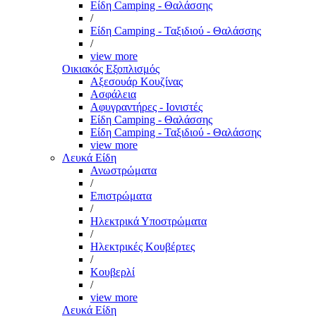
Είδη Camping - Θαλάσσης
/
Είδη Camping - Ταξιδιού - Θαλάσσης
/
view more
Οικιακός Εξοπλισμός
Αξεσουάρ Κουζίνας
Ασφάλεια
Αφυγραντήρες - Ιονιστές
Είδη Camping - Θαλάσσης
Είδη Camping - Ταξιδιού - Θαλάσσης
view more
Λευκά Είδη
Ανωστρώματα
/
Επιστρώματα
/
Ηλεκτρικά Υποστρώματα
/
Ηλεκτρικές Κουβέρτες
/
Κουβερλί
/
view more
Λευκά Είδη