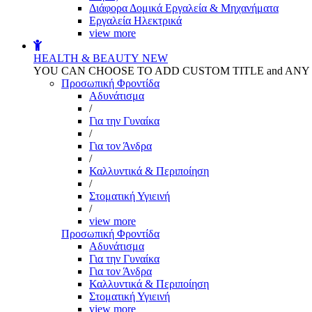
Διάφορα Δομικά Εργαλεία & Μηχανήματα
Εργαλεία Ηλεκτρικά
view more
HEALTH & BEAUTY
NEW
YOU CAN CHOOSE TO ADD CUSTOM TITLE and AN
Προσωπική Φροντίδα
Αδυνάτισμα
/
Για την Γυναίκα
/
Για τον Άνδρα
/
Καλλυντικά & Περιποίηση
/
Στοματική Υγιεινή
/
view more
Προσωπική Φροντίδα
Αδυνάτισμα
Για την Γυναίκα
Για τον Άνδρα
Καλλυντικά & Περιποίηση
Στοματική Υγιεινή
view more