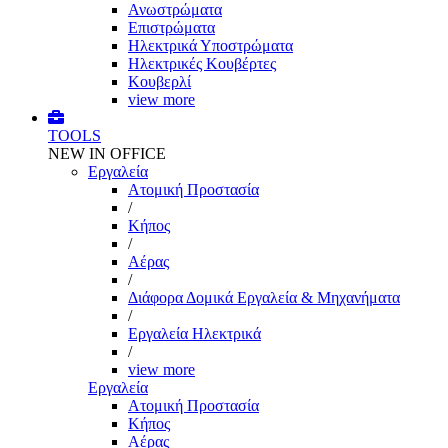
Ανωστρώματα
Επιστρώματα
Ηλεκτρικά Υποστρώματα
Ηλεκτρικές Κουβέρτες
Κουβερλί
view more
TOOLS
NEW IN OFFICE
Εργαλεία
Aτομική Προστασία
/
Kήπος
/
Αέρας
/
Διάφορα Δομικά Εργαλεία & Μηχανήματα
/
Εργαλεία Ηλεκτρικά
/
view more
Εργαλεία
Aτομική Προστασία
Kήπος
Αέρας