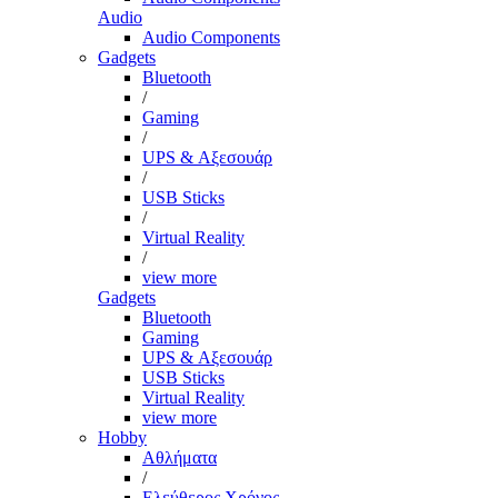
Audio
Audio Components
Gadgets
Bluetooth
/
Gaming
/
UPS & Αξεσουάρ
/
USB Sticks
/
Virtual Reality
/
view more
Gadgets
Bluetooth
Gaming
UPS & Αξεσουάρ
USB Sticks
Virtual Reality
view more
Hobby
Αθλήματα
/
Ελεύθερος Χρόνος