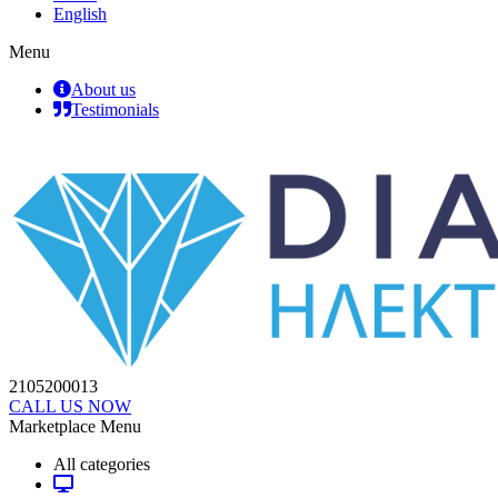
English
Menu
About us
Testimonials
2105200013
CALL US NOW
Marketplace Menu
All categories