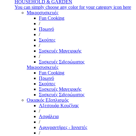
HOUSEHOLD & GARDEN
You can simply choose any color for your category icon here
Μικροσυσκευές
Fun Cooking
/
Πρωινό
/
Σκούπες
/
Συσκευές Μαγειρικής
/
Συσκευές Σιδερώματος
Μικροσυσκευές
Fun Cooking
Πρωινό
Σκούπες
Συσκευές Μαγειρικής
Συσκευές Σιδερώματος
Οικιακός Εξοπλισμός
Αξεσουάρ Κουζίνας
/
Ασφάλεια
/
Αφυγραντήρες - Ιονιστές
/