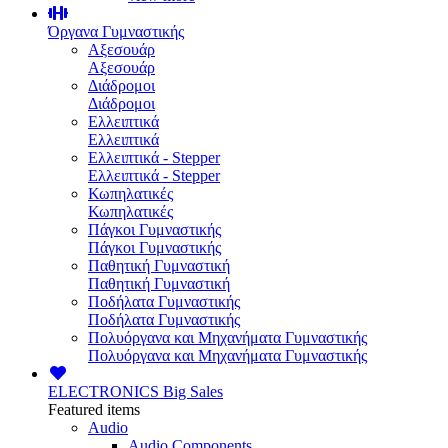
Όργανα Γυμναστικής
Αξεσουάρ
Αξεσουάρ
Διάδρομοι
Διάδρομοι
Ελλειπτικά
Ελλειπτικά
Ελλειπτικά - Stepper
Ελλειπτικά - Stepper
Κωπηλατικές
Κωπηλατικές
Πάγκοι Γυμναστικής
Πάγκοι Γυμναστικής
Παθητική Γυμναστική
Παθητική Γυμναστική
Ποδήλατα Γυμναστικής
Ποδήλατα Γυμναστικής
Πολυόργανα και Μηχανήματα Γυμναστικής
Πολυόργανα και Μηχανήματα Γυμναστικής
ELECTRONICS
Big Sales
Featured items
Audio
Audio Components