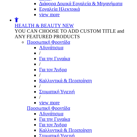
Διάφορα Δομικά Εργαλεία & Μηχανήματα
Εργαλεία Ηλεκτρικά
view more
HEALTH & BEAUTY
NEW
YOU CAN CHOOSE TO ADD CUSTOM TITLE and
ANY FEATURED PRODUCTS
Προσωπική Φροντίδα
Αδυνάτισμα
/
Για την Γυναίκα
/
Για τον Άνδρα
/
Καλλυντικά & Περιποίηση
/
Στοματική Υγιεινή
/
view more
Προσωπική Φροντίδα
Αδυνάτισμα
Για την Γυναίκα
Για τον Άνδρα
Καλλυντικά & Περιποίηση
Στοματική Υγιεινή