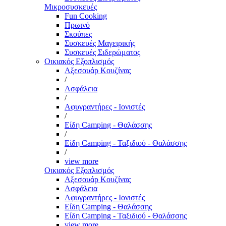
Μικροσυσκευές
Fun Cooking
Πρωινό
Σκούπες
Συσκευές Μαγειρικής
Συσκευές Σιδερώματος
Οικιακός Εξοπλισμός
Αξεσουάρ Κουζίνας
/
Ασφάλεια
/
Αφυγραντήρες - Ιονιστές
/
Είδη Camping - Θαλάσσης
/
Είδη Camping - Ταξιδιού - Θαλάσσης
/
view more
Οικιακός Εξοπλισμός
Αξεσουάρ Κουζίνας
Ασφάλεια
Αφυγραντήρες - Ιονιστές
Είδη Camping - Θαλάσσης
Είδη Camping - Ταξιδιού - Θαλάσσης
view more