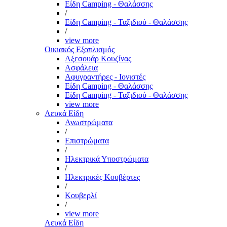
Είδη Camping - Θαλάσσης
/
Είδη Camping - Ταξιδιού - Θαλάσσης
/
view more
Οικιακός Εξοπλισμός
Αξεσουάρ Κουζίνας
Ασφάλεια
Αφυγραντήρες - Ιονιστές
Είδη Camping - Θαλάσσης
Είδη Camping - Ταξιδιού - Θαλάσσης
view more
Λευκά Είδη
Ανωστρώματα
/
Επιστρώματα
/
Ηλεκτρικά Υποστρώματα
/
Ηλεκτρικές Κουβέρτες
/
Κουβερλί
/
view more
Λευκά Είδη