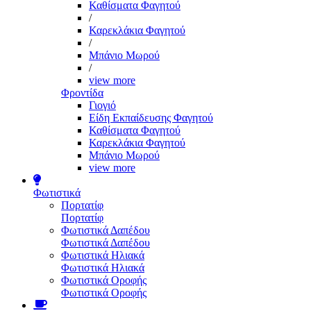
Καθίσματα Φαγητού
/
Καρεκλάκια Φαγητού
/
Μπάνιο Μωρού
/
view more
Φροντίδα
Γιογιό
Είδη Εκπαίδευσης Φαγητού
Καθίσματα Φαγητού
Καρεκλάκια Φαγητού
Μπάνιο Μωρού
view more
Φωτιστικά
Πορτατίφ
Πορτατίφ
Φωτιστικά Δαπέδου
Φωτιστικά Δαπέδου
Φωτιστικά Ηλιακά
Φωτιστικά Ηλιακά
Φωτιστικά Οροφής
Φωτιστικά Οροφής