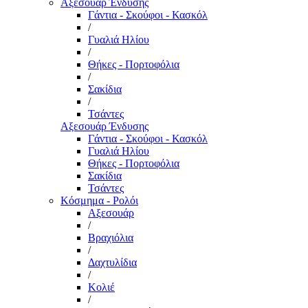
Αξεσουάρ Ένδυσης
Γάντια - Σκούφοι - Κασκόλ
/
Γυαλιά Ηλίου
/
Θήκες - Πορτοφόλια
/
Σακίδια
/
Τσάντες
Αξεσουάρ Ένδυσης
Γάντια - Σκούφοι - Κασκόλ
Γυαλιά Ηλίου
Θήκες - Πορτοφόλια
Σακίδια
Τσάντες
Κόσμημα - Ρολόι
Αξεσουάρ
/
Βραχιόλια
/
Δαχτυλίδια
/
Κολιέ
/