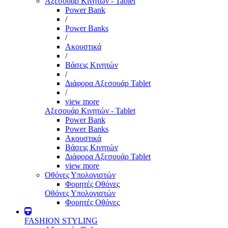
Αξεσουάρ Κινητών - Tablet
Power Bank
/
Power Banks
/
Ακουστικά
/
Βάσεις Κινητών
/
Διάφορα Αξεσουάρ Tablet
/
view more
Αξεσουάρ Κινητών - Tablet
Power Bank
Power Banks
Ακουστικά
Βάσεις Κινητών
Διάφορα Αξεσουάρ Tablet
view more
Οθόνες Υπολογιστών
Φορητές Οθόνες
Οθόνες Υπολογιστών
Φορητές Οθόνες
FASHION STYLING