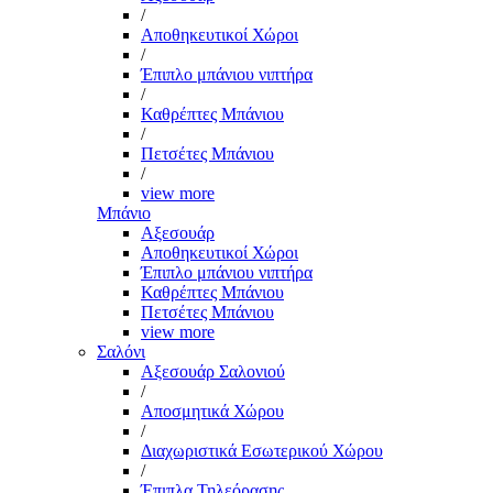
/
Αποθηκευτικοί Χώροι
/
Έπιπλο μπάνιου νιπτήρα
/
Καθρέπτες Μπάνιου
/
Πετσέτες Μπάνιου
/
view more
Μπάνιο
Αξεσουάρ
Αποθηκευτικοί Χώροι
Έπιπλο μπάνιου νιπτήρα
Καθρέπτες Μπάνιου
Πετσέτες Μπάνιου
view more
Σαλόνι
Αξεσουάρ Σαλονιού
/
Αποσμητικά Χώρου
/
Διαχωριστικά Εσωτερικού Χώρου
/
Έπιπλα Τηλεόρασης