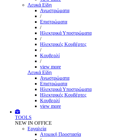
Λευκά Είδη
Ανωστρώματα
/
Επιστρώματα
/
Ηλεκτρικά Υποστρώματα
/
Ηλεκτρικές Κουβέρτες
/
Κουβερλί
/
view more
Λευκά Είδη
Ανωστρώματα
Επιστρώματα
Ηλεκτρικά Υποστρώματα
Ηλεκτρικές Κουβέρτες
Κουβερλί
view more
TOOLS
NEW IN OFFICE
Εργαλεία
Aτομική Προστασία
/