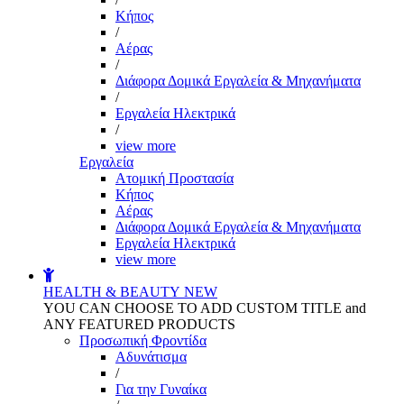
Kήπος
/
Αέρας
/
Διάφορα Δομικά Εργαλεία & Μηχανήματα
/
Εργαλεία Ηλεκτρικά
/
view more
Εργαλεία
Aτομική Προστασία
Kήπος
Αέρας
Διάφορα Δομικά Εργαλεία & Μηχανήματα
Εργαλεία Ηλεκτρικά
view more
HEALTH & BEAUTY
NEW
YOU CAN CHOOSE TO ADD CUSTOM TITLE and
ANY FEATURED PRODUCTS
Προσωπική Φροντίδα
Αδυνάτισμα
/
Για την Γυναίκα