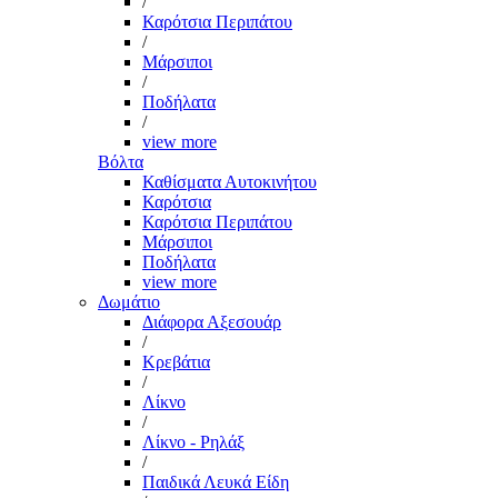
/
Καρότσια Περιπάτου
/
Μάρσιποι
/
Ποδήλατα
/
view more
Βόλτα
Καθίσματα Αυτοκινήτου
Καρότσια
Καρότσια Περιπάτου
Μάρσιποι
Ποδήλατα
view more
Δωμάτιο
Διάφορα Αξεσουάρ
/
Κρεβάτια
/
Λίκνο
/
Λίκνο - Ρηλάξ
/
Παιδικά Λευκά Είδη