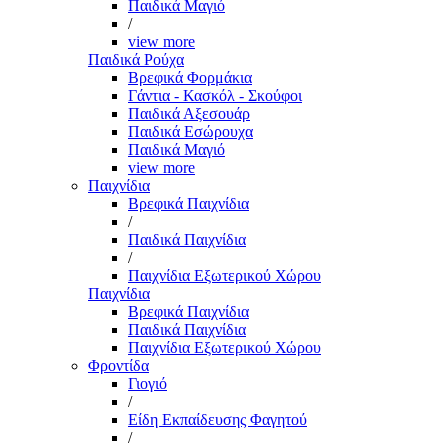
Παιδικά Μαγιό
/
view more
Παιδικά Ρούχα
Βρεφικά Φορμάκια
Γάντια - Κασκόλ - Σκούφοι
Παιδικά Αξεσουάρ
Παιδικά Εσώρουχα
Παιδικά Μαγιό
view more
Παιχνίδια
Βρεφικά Παιχνίδια
/
Παιδικά Παιχνίδια
/
Παιχνίδια Εξωτερικού Χώρου
Παιχνίδια
Βρεφικά Παιχνίδια
Παιδικά Παιχνίδια
Παιχνίδια Εξωτερικού Χώρου
Φροντίδα
Γιογιό
/
Είδη Εκπαίδευσης Φαγητού
/