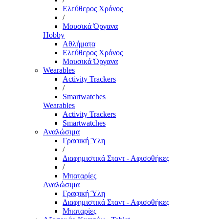
Ελεύθερος Χρόνος
/
Μουσικά Όργανα
Hobby
Αθλήματα
Ελεύθερος Χρόνος
Μουσικά Όργανα
Wearables
Activity Trackers
/
Smartwatches
Wearables
Activity Trackers
Smartwatches
Αναλώσιμα
Γραφική Ύλη
/
Διαφημιστικά Σταντ - Αφισοθήκες
/
Μπαταρίες
Αναλώσιμα
Γραφική Ύλη
Διαφημιστικά Σταντ - Αφισοθήκες
Μπαταρίες