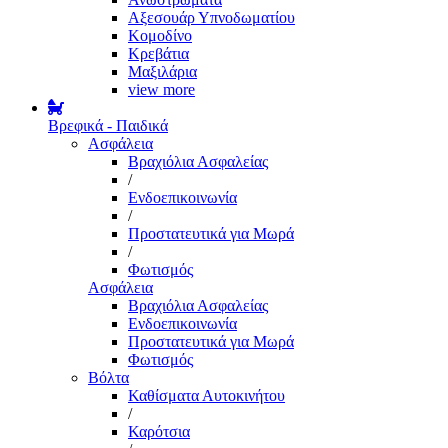
Αξεσουάρ Υπνοδωματίου
Κομοδίνο
Κρεβάτια
Μαξιλάρια
view more
Βρεφικά - Παιδικά
Ασφάλεια
Βραχιόλια Ασφαλείας
/
Ενδοεπικοινωνία
/
Προστατευτικά για Μωρά
/
Φωτισμός
Ασφάλεια
Βραχιόλια Ασφαλείας
Ενδοεπικοινωνία
Προστατευτικά για Μωρά
Φωτισμός
Βόλτα
Καθίσματα Αυτοκινήτου
/
Καρότσια