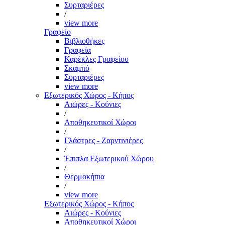
Συρταριέρες
/
view more
Γραφείο
Βιβλιοθήκες
Γραφεία
Καρέκλες Γραφείου
Σκαμπό
Συρταριέρες
view more
Εξωτερικός Χώρος - Κήπος
Αιώρες - Κούνιες
/
Αποθηκευτικοί Χώροι
/
Γλάστρες - Ζαρντινιέρες
/
Έπιπλα Εξωτερικού Χώρου
/
Θερμοκήπια
/
view more
Εξωτερικός Χώρος - Κήπος
Αιώρες - Κούνιες
Αποθηκευτικοί Χώροι