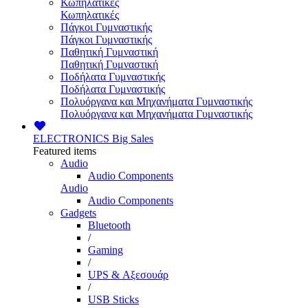
Κωπηλατικές
Κωπηλατικές
Πάγκοι Γυμναστικής
Πάγκοι Γυμναστικής
Παθητική Γυμναστική
Παθητική Γυμναστική
Ποδήλατα Γυμναστικής
Ποδήλατα Γυμναστικής
Πολυόργανα και Μηχανήματα Γυμναστικής
Πολυόργανα και Μηχανήματα Γυμναστικής
ELECTRONICS
Big Sales
Featured items
Audio
Audio Components
Audio
Audio Components
Gadgets
Bluetooth
/
Gaming
/
UPS & Αξεσουάρ
/
USB Sticks