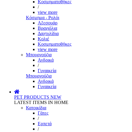
Κοσμηματοθήκες
/
view more
Κόσμημα - Ρολόι
Αξεσουάρ
Βραχιόλια
Δαχτυλίδια
Κολιέ
Κοσμηματοθήκες
view more
Μπουρνούζια
Ανδρικά
/
Γυναικεία
Μπουρνούζια
Ανδρικά
Γυναικεία
PET PRODUCTS
NEW
LATEST ITEMS IN HOME
Κατοικίδια
Γάτες
/
Ερπετά
/