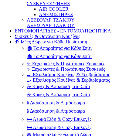
ΣΥΣΚΕΥΕΣ ΨΗΞΗΣ
AIR COOLER
ΑΝΕΜΙΣΤΗΡΕΣ
ΑΞΕΣΟΥΑΡ ΤΖΑΚΙΟΥ
ΑΞΕΣΟΥΑΡ ΤΖΑΚΙΟΥ
ΕΝΤΟΜΟΠΑΓΙΔΕΣ - ΕΝΤΟΜΟΑΠΩΘΗΤΙΚΑ
Συσκευές & Οργάνωση Κουζίνας
🎁 Ιδέες Δώρων για Κάθε Περίσταση
🏠 Τα Απαραίτητα για Κάθε Σπίτι
🏠 Τα Απαραίτητα για Κάθε Σπίτι
✨ Ξεχωριστές & Πρωτότυπες Συσκευές
✨ Ξεχωριστές & Πρωτότυπες Συσκευές
🍳 Εξοπλισμός Κουζίνας & Σερβιρίσματος
🍳 Εξοπλισμός Κουζίνας & Σερβιρίσματος
☕ Καφές & Απόλαυση στο Σπίτι
☕ Καφές & Απόλαυση στο Σπίτι
🕯️ Διακόσμηση & Ατμόσφαιρα
🕯️ Διακόσμηση & Ατμόσφαιρα
🛏️ Λευκά Είδη & Cozy Επιλογές
🛏️ Λευκά Είδη & Cozy Επιλογές
🎀 Μικρά αλλά Ξεχωριστά Δώρα