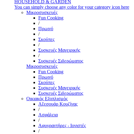
HOUSEHOLD & GARDEN
You can simply choose any color for your category icon here
Μικροσυσκευές
Fun Cooking
/
Πρωινό
/
Σκούπες
/
Συσκευές Μαγειρικής
/
Συσκευές Σιδερώματος
Μικροσυσκευές
Fun Cooking
Πρωινό
Σκούπες
Συσκευές Μαγειρικής
Συσκευές Σιδερώματος
Οικιακός Εξοπλισμός
Αξεσουάρ Κουζίνας
/
Ασφάλεια
/
Αφυγραντήρες - Ιονιστές
/