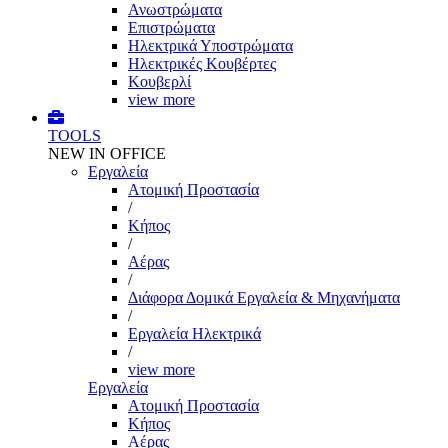
Ανωστρώματα
Επιστρώματα
Ηλεκτρικά Υποστρώματα
Ηλεκτρικές Κουβέρτες
Κουβερλί
view more
TOOLS
NEW IN OFFICE
Εργαλεία
Aτομική Προστασία
/
Kήπος
/
Αέρας
/
Διάφορα Δομικά Εργαλεία & Μηχανήματα
/
Εργαλεία Ηλεκτρικά
/
view more
Εργαλεία
Aτομική Προστασία
Kήπος
Αέρας