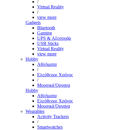
/
Virtual Reality
/
view more
Gadgets
Bluetooth
Gaming
UPS & Αξεσουάρ
USB Sticks
Virtual Reality
view more
Hobby
Αθλήματα
/
Ελεύθερος Χρόνος
/
Μουσικά Όργανα
Hobby
Αθλήματα
Ελεύθερος Χρόνος
Μουσικά Όργανα
Wearables
Activity Trackers
/
Smartwatches