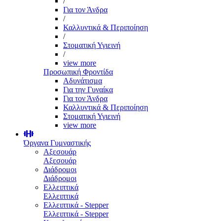
/
Για τον Άνδρα
/
Καλλυντικά & Περιποίηση
/
Στοματική Υγιεινή
/
view more
Προσωπική Φροντίδα
Αδυνάτισμα
Για την Γυναίκα
Για τον Άνδρα
Καλλυντικά & Περιποίηση
Στοματική Υγιεινή
view more
Όργανα Γυμναστικής
Αξεσουάρ
Αξεσουάρ
Διάδρομοι
Διάδρομοι
Ελλειπτικά
Ελλειπτικά
Ελλειπτικά - Stepper
Ελλειπτικά - Stepper