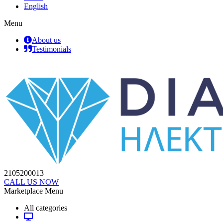
English
Menu
About us
Testimonials
2105200013
CALL US NOW
Marketplace Menu
All categories