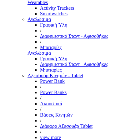
Wearables
Activity Trackers
Smartwatches
Αναλώσιμα
Γραφική Ύλη
/
Διαφημιστικά Σταντ - Αφισοθήκες
/
Μπαταρίες
Αναλώσιμα
Γραφική Ύλη
Διαφημιστικά Σταντ - Αφισοθήκες
Μπαταρίες
Αξεσουάρ Κινητών - Tablet
Power Bank
/
Power Banks
/
Ακουστικά
/
Βάσεις Κινητών
/
Διάφορα Αξεσουάρ Tablet
/
view more