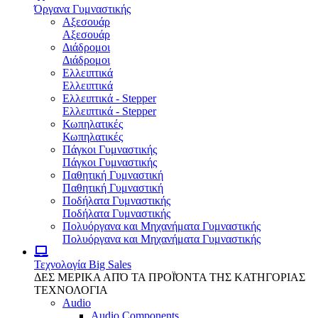
Όργανα Γυμναστικής
Αξεσουάρ
Αξεσουάρ
Διάδρομοι
Διάδρομοι
Ελλειπτικά
Ελλειπτικά
Ελλειπτικά - Stepper
Ελλειπτικά - Stepper
Κωπηλατικές
Κωπηλατικές
Πάγκοι Γυμναστικής
Πάγκοι Γυμναστικής
Παθητική Γυμναστική
Παθητική Γυμναστική
Ποδήλατα Γυμναστικής
Ποδήλατα Γυμναστικής
Πολυόργανα και Μηχανήματα Γυμναστικής
Πολυόργανα και Μηχανήματα Γυμναστικής
Τεχνολογία
Big Sales
ΔΕΣ ΜΕΡΙΚΑ ΑΠΌ ΤΑ ΠΡΟΪΌΝΤΑ ΤΗΣ ΚΑΤΗΓΟΡΙΑΣ
ΤΕΧΝΟΛΟΓΙΑ
Audio
Audio Components