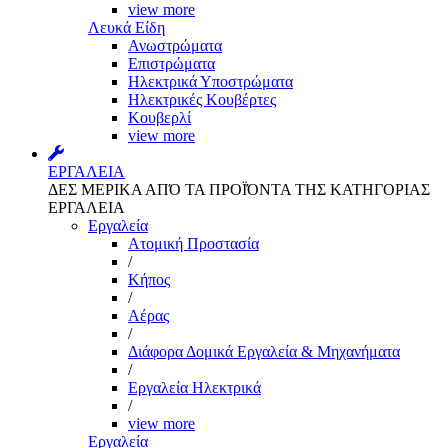
view more
Λευκά Είδη
Ανωστρώματα
Επιστρώματα
Ηλεκτρικά Υποστρώματα
Ηλεκτρικές Κουβέρτες
Κουβερλί
view more
ΕΡΓΑΛΕΙΑ
ΔΕΣ ΜΕΡΙΚΑ ΑΠΌ ΤΑ ΠΡΟΪΌΝΤΑ ΤΗΣ ΚΑΤΗΓΟΡΙΑΣ
ΕΡΓΑΛΕΙΑ
Εργαλεία
Aτομική Προστασία
/
Kήπος
/
Αέρας
/
Διάφορα Δομικά Εργαλεία & Μηχανήματα
/
Εργαλεία Ηλεκτρικά
/
view more
Εργαλεία