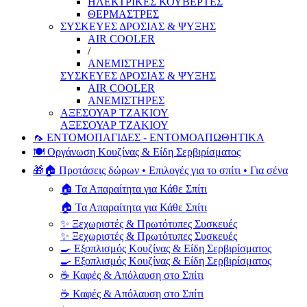
ΗΛΕΚΤΡΙΚΕΣ ΚΟΥΒΕΡΤΕΣ
ΘΕΡΜΑΣΤΡΕΣ
ΣΥΣΚΕΥΕΣ ΔΡΟΣΙΑΣ & ΨΥΞΗΣ
AIR COOLER
/
ΑΝΕΜΙΣΤΗΡΕΣ
ΣΥΣΚΕΥΕΣ ΔΡΟΣΙΑΣ & ΨΥΞΗΣ
AIR COOLER
ΑΝΕΜΙΣΤΗΡΕΣ
ΑΞΕΣΟΥΑΡ ΤΖΑΚΙΟΥ
ΑΞΕΣΟΥΑΡ ΤΖΑΚΙΟΥ
🦟 ΕΝΤΟΜΟΠΑΓΙΔΕΣ - ΕΝΤΟΜΟΑΠΩΘΗΤΙΚΑ
🍽️ Οργάνωση Κουζίνας & Είδη Σερβιρίσματος
🎁🏠 Προτάσεις δώρων • Επιλογές για το σπίτι • Για σένα
🏠 Τα Απαραίτητα για Κάθε Σπίτι
🏠 Τα Απαραίτητα για Κάθε Σπίτι
✨ Ξεχωριστές & Πρωτότυπες Συσκευές
✨ Ξεχωριστές & Πρωτότυπες Συσκευές
🍳 Εξοπλισμός Κουζίνας & Είδη Σερβιρίσματος
🍳 Εξοπλισμός Κουζίνας & Είδη Σερβιρίσματος
☕ Καφές & Απόλαυση στο Σπίτι
☕ Καφές & Απόλαυση στο Σπίτι