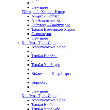
/
view more
Εξωτερικός Χώρος - Κήπος
Αιώρες - Κούνιες
Αποθηκευτικοί Χώροι
Γλάστρες - Ζαρντινιέρες
Έπιπλα Εξωτερικού Χώρου
Θερμοκήπια
view more
Κουζίνα - Τραπεζαρία
Αποθηκευτικοί Χώροι
/
Έπιπλα Εισόδου
/
Έπιπλα Υποδοχής
/
Καλόγεροι - Κρεμάστρες
/
Καρέκλες
/
view more
Κουζίνα - Τραπεζαρία
Αποθηκευτικοί Χώροι
Έπιπλα Εισόδου
Έπιπλα Υποδοχής