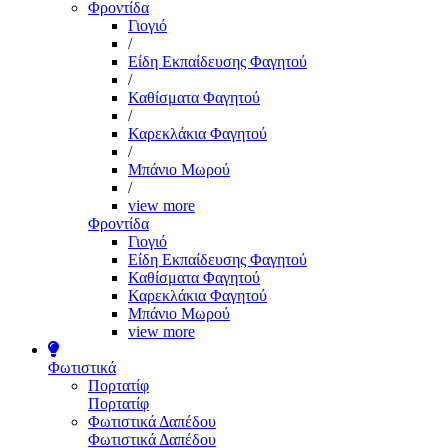
Φροντίδα
Γιογιό
/
Είδη Εκπαίδευσης Φαγητού
/
Καθίσματα Φαγητού
/
Καρεκλάκια Φαγητού
/
Μπάνιο Μωρού
/
view more
Φροντίδα
Γιογιό
Είδη Εκπαίδευσης Φαγητού
Καθίσματα Φαγητού
Καρεκλάκια Φαγητού
Μπάνιο Μωρού
view more
Φωτιστικά
Πορτατίφ
Πορτατίφ
Φωτιστικά Δαπέδου
Φωτιστικά Δαπέδου