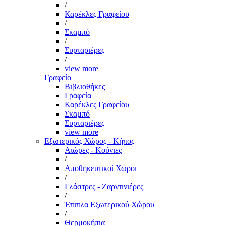
/
Καρέκλες Γραφείου
/
Σκαμπό
/
Συρταριέρες
/
view more
Γραφείο
Βιβλιοθήκες
Γραφεία
Καρέκλες Γραφείου
Σκαμπό
Συρταριέρες
view more
Εξωτερικός Χώρος - Κήπος
Αιώρες - Κούνιες
/
Αποθηκευτικοί Χώροι
/
Γλάστρες - Ζαρντινιέρες
/
Έπιπλα Εξωτερικού Χώρου
/
Θερμοκήπια