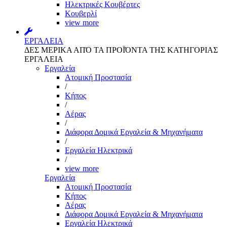
Ηλεκτρικές Κουβέρτες
Κουβερλί
view more
ΕΡΓΑΛΕΙΑ
ΔΕΣ ΜΕΡΙΚΑ ΑΠΌ ΤΑ ΠΡΟΪΌΝΤΑ ΤΗΣ ΚΑΤΗΓΟΡΙΑΣ
ΕΡΓΑΛΕΙΑ
Εργαλεία
Aτομική Προστασία
/
Kήπος
/
Αέρας
/
Διάφορα Δομικά Εργαλεία & Μηχανήματα
/
Εργαλεία Ηλεκτρικά
/
view more
Εργαλεία
Aτομική Προστασία
Kήπος
Αέρας
Διάφορα Δομικά Εργαλεία & Μηχανήματα
Εργαλεία Ηλεκτρικά