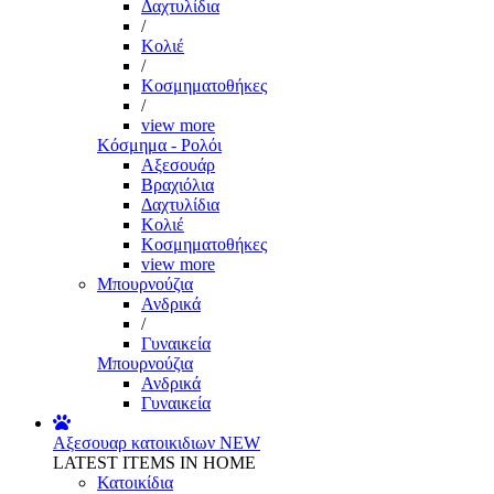
Δαχτυλίδια
/
Κολιέ
/
Κοσμηματοθήκες
/
view more
Κόσμημα - Ρολόι
Αξεσουάρ
Βραχιόλια
Δαχτυλίδια
Κολιέ
Κοσμηματοθήκες
view more
Μπουρνούζια
Ανδρικά
/
Γυναικεία
Μπουρνούζια
Ανδρικά
Γυναικεία
Αξεσουαρ κατοικιδιων
NEW
LATEST ITEMS IN HOME
Κατοικίδια