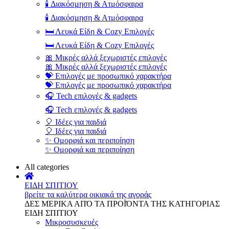
🕯️ Διακόσμηση & Ατμόσφαιρα
🕯️ Διακόσμηση & Ατμόσφαιρα
🛏️ Λευκά Είδη & Cozy Επιλογές
🛏️ Λευκά Είδη & Cozy Επιλογές
🎀 Μικρές αλλά ξεχωριστές επιλογές
🎀 Μικρές αλλά ξεχωριστές επιλογές
💝 Επιλογές με προσωπικό χαρακτήρα
💝 Επιλογές με προσωπικό χαρακτήρα
🎧 Tech επιλογές & gadgets
🎧 Tech επιλογές & gadgets
🎈 Ιδέες για παιδιά
🎈 Ιδέες για παιδιά
✨ Ομορφιά και περιποίηση
✨ Ομορφιά και περιποίηση
All categories
ΕΙΔΗ ΣΠΙΤΙΟΥ
βρείτε τα καλύτερα οικιακά της αγοράς
ΔΕΣ ΜΕΡΙΚΑ ΑΠΌ ΤΑ ΠΡΟΪΌΝΤΑ ΤΗΣ ΚΑΤΗΓΟΡΙΑΣ
ΕΙΔΗ ΣΠΙΤΙΟΥ
Μικροσυσκευές