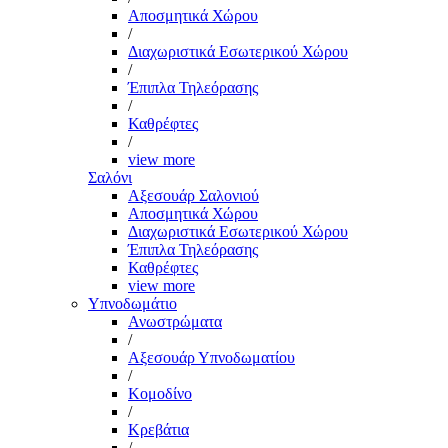
Αποσμητικά Χώρου
/
Διαχωριστικά Εσωτερικού Χώρου
/
Έπιπλα Τηλεόρασης
/
Καθρέφτες
/
view more
Σαλόνι
Αξεσουάρ Σαλονιού
Αποσμητικά Χώρου
Διαχωριστικά Εσωτερικού Χώρου
Έπιπλα Τηλεόρασης
Καθρέφτες
view more
Υπνοδωμάτιο
Ανωστρώματα
/
Αξεσουάρ Υπνοδωματίου
/
Κομοδίνο
/
Κρεβάτια
/