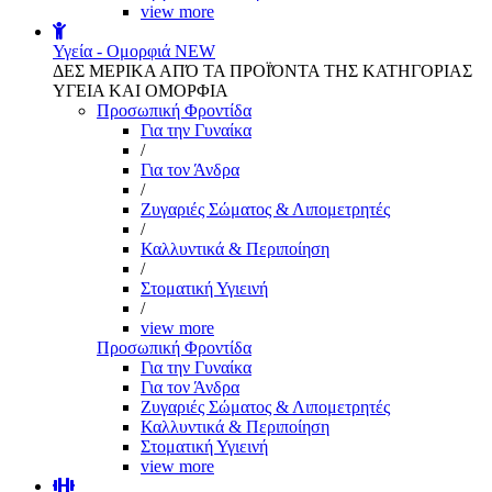
view more
Υγεία - Ομορφιά
NEW
ΔΕΣ ΜΕΡΙΚΑ ΑΠΌ ΤΑ ΠΡΟΪΌΝΤΑ ΤΗΣ ΚΑΤΗΓΟΡΙΑΣ
ΥΓΕΙΑ ΚΑΙ ΟΜΟΡΦΙΑ
Προσωπική Φροντίδα
Για την Γυναίκα
/
Για τον Άνδρα
/
Ζυγαριές Σώματος & Λιπομετρητές
/
Καλλυντικά & Περιποίηση
/
Στοματική Υγιεινή
/
view more
Προσωπική Φροντίδα
Για την Γυναίκα
Για τον Άνδρα
Ζυγαριές Σώματος & Λιπομετρητές
Καλλυντικά & Περιποίηση
Στοματική Υγιεινή
view more