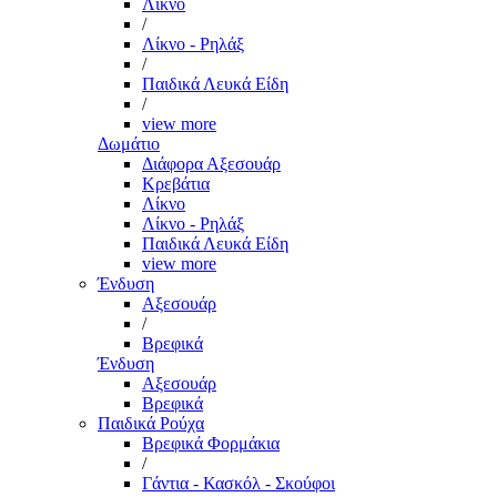
Λίκνο
/
Λίκνο - Ρηλάξ
/
Παιδικά Λευκά Είδη
/
view more
Δωμάτιο
Διάφορα Αξεσουάρ
Κρεβάτια
Λίκνο
Λίκνο - Ρηλάξ
Παιδικά Λευκά Είδη
view more
Ένδυση
Αξεσουάρ
/
Βρεφικά
Ένδυση
Αξεσουάρ
Βρεφικά
Παιδικά Ρούχα
Βρεφικά Φορμάκια
/
Γάντια - Κασκόλ - Σκούφοι