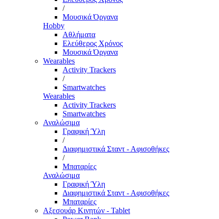
/
Μουσικά Όργανα
Hobby
Αθλήματα
Ελεύθερος Χρόνος
Μουσικά Όργανα
Wearables
Activity Trackers
/
Smartwatches
Wearables
Activity Trackers
Smartwatches
Αναλώσιμα
Γραφική Ύλη
/
Διαφημιστικά Σταντ - Αφισοθήκες
/
Μπαταρίες
Αναλώσιμα
Γραφική Ύλη
Διαφημιστικά Σταντ - Αφισοθήκες
Μπαταρίες
Αξεσουάρ Κινητών - Tablet