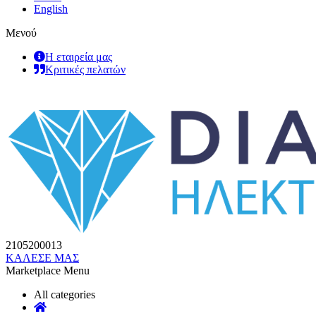
English
Μενού
Η εταιρεία μας
Κριτικές πελατών
2105200013
ΚΑΛΕΣΕ ΜΑΣ
Marketplace Menu
All categories