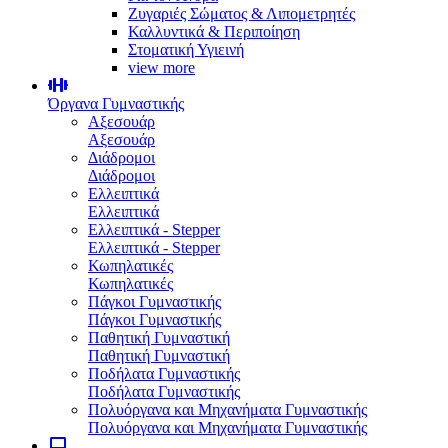
Ζυγαριές Σώματος & Λιπομετρητές
Καλλυντικά & Περιποίηση
Στοματική Υγιεινή
view more
Όργανα Γυμναστικής
Αξεσουάρ
Αξεσουάρ
Διάδρομοι
Διάδρομοι
Ελλειπτικά
Ελλειπτικά
Ελλειπτικά - Stepper
Ελλειπτικά - Stepper
Κωπηλατικές
Κωπηλατικές
Πάγκοι Γυμναστικής
Πάγκοι Γυμναστικής
Παθητική Γυμναστική
Παθητική Γυμναστική
Ποδήλατα Γυμναστικής
Ποδήλατα Γυμναστικής
Πολυόργανα και Μηχανήματα Γυμναστικής
Πολυόργανα και Μηχανήματα Γυμναστικής