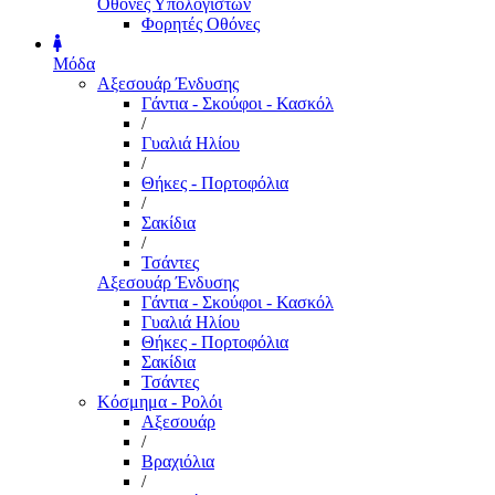
Οθόνες Υπολογιστών
Φορητές Οθόνες
Μόδα
Αξεσουάρ Ένδυσης
Γάντια - Σκούφοι - Κασκόλ
/
Γυαλιά Ηλίου
/
Θήκες - Πορτοφόλια
/
Σακίδια
/
Τσάντες
Αξεσουάρ Ένδυσης
Γάντια - Σκούφοι - Κασκόλ
Γυαλιά Ηλίου
Θήκες - Πορτοφόλια
Σακίδια
Τσάντες
Κόσμημα - Ρολόι
Αξεσουάρ
/
Βραχιόλια
/