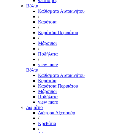
Φωτισμός
Βόλτα
Καθίσματα Αυτοκινήτου
/
Καρότσια
/
Καρότσια Περιπάτου
/
Μάρσιποι
/
Ποδήλατα
/
view more
Βόλτα
Καθίσματα Αυτοκινήτου
Καρότσια
Καρότσια Περιπάτου
Μάρσιποι
Ποδήλατα
view more
Δωμάτιο
Διάφορα Αξεσουάρ
/
Κρεβάτια
/