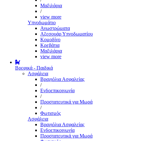
Μαξιλάρια
/
view more
Υπνοδωμάτιο
Ανωστρώματα
Αξεσουάρ Υπνοδωματίου
Κομοδίνο
Κρεβάτια
Μαξιλάρια
view more
Βρεφικά - Παιδικά
Ασφάλεια
Βραχιόλια Ασφαλείας
/
Ενδοεπικοινωνία
/
Προστατευτικά για Μωρά
/
Φωτισμός
Ασφάλεια
Βραχιόλια Ασφαλείας
Ενδοεπικοινωνία
Προστατευτικά για Μωρά