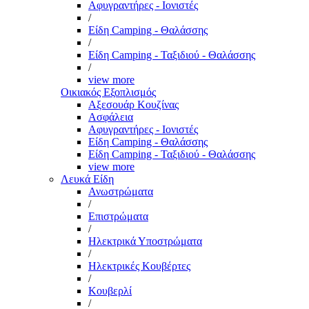
Αφυγραντήρες - Ιονιστές
/
Είδη Camping - Θαλάσσης
/
Είδη Camping - Ταξιδιού - Θαλάσσης
/
view more
Οικιακός Εξοπλισμός
Αξεσουάρ Κουζίνας
Ασφάλεια
Αφυγραντήρες - Ιονιστές
Είδη Camping - Θαλάσσης
Είδη Camping - Ταξιδιού - Θαλάσσης
view more
Λευκά Είδη
Ανωστρώματα
/
Επιστρώματα
/
Ηλεκτρικά Υποστρώματα
/
Ηλεκτρικές Κουβέρτες
/
Κουβερλί
/