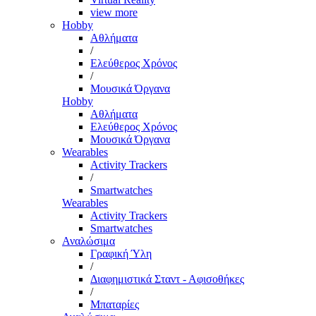
view more
Hobby
Αθλήματα
/
Ελεύθερος Χρόνος
/
Μουσικά Όργανα
Hobby
Αθλήματα
Ελεύθερος Χρόνος
Μουσικά Όργανα
Wearables
Activity Trackers
/
Smartwatches
Wearables
Activity Trackers
Smartwatches
Αναλώσιμα
Γραφική Ύλη
/
Διαφημιστικά Σταντ - Αφισοθήκες
/
Μπαταρίες