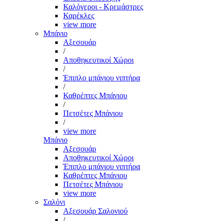
Καλόγεροι - Κρεμάστρες
Καρέκλες
view more
Μπάνιο
Αξεσουάρ
/
Αποθηκευτικοί Χώροι
/
Έπιπλο μπάνιου νιπτήρα
/
Καθρέπτες Μπάνιου
/
Πετσέτες Μπάνιου
/
view more
Μπάνιο
Αξεσουάρ
Αποθηκευτικοί Χώροι
Έπιπλο μπάνιου νιπτήρα
Καθρέπτες Μπάνιου
Πετσέτες Μπάνιου
view more
Σαλόνι
Αξεσουάρ Σαλονιού
/