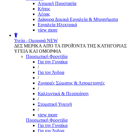
Aτομική Προστασία
Kήπος
Αέρας
Διάφορα Δομικά Εργαλεία & Μηχανήματα
Εργαλεία Ηλεκτρικά
view more
Υγεία - Ομορφιά
NEW
ΔΕΣ ΜΕΡΙΚΑ ΑΠΌ ΤΑ ΠΡΟΪΌΝΤΑ ΤΗΣ ΚΑΤΗΓΟΡΙΑΣ
ΥΓΕΙΑ ΚΑΙ ΟΜΟΡΦΙΑ
Προσωπική Φροντίδα
Για την Γυναίκα
/
Για τον Άνδρα
/
Ζυγαριές Σώματος & Λιπομετρητές
/
Καλλυντικά & Περιποίηση
/
Στοματική Υγιεινή
/
view more
Προσωπική Φροντίδα
Για την Γυναίκα
Για τον Άνδρα