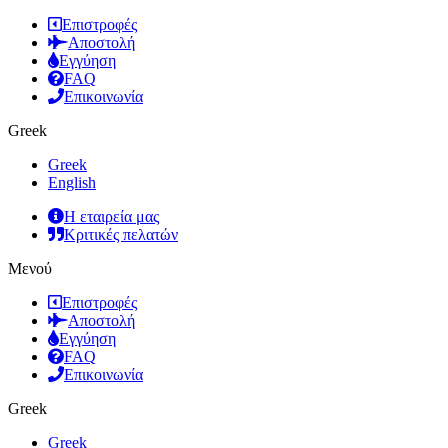
Επιστροφές
Αποστολή
Εγγύηση
FAQ
Επικοινωνία
Greek
Greek
English
Η εταιρεία μας
Κριτικές πελατών
Μενού
Επιστροφές
Αποστολή
Εγγύηση
FAQ
Επικοινωνία
Greek
Greek