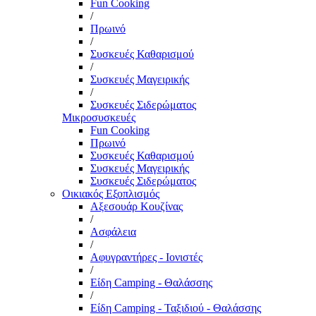
Fun Cooking
/
Πρωινό
/
Συσκευές Καθαρισμού
/
Συσκευές Μαγειρικής
/
Συσκευές Σιδερώματος
Μικροσυσκευές
Fun Cooking
Πρωινό
Συσκευές Καθαρισμού
Συσκευές Μαγειρικής
Συσκευές Σιδερώματος
Οικιακός Εξοπλισμός
Αξεσουάρ Κουζίνας
/
Ασφάλεια
/
Αφυγραντήρες - Ιονιστές
/
Είδη Camping - Θαλάσσης
/
Είδη Camping - Ταξιδιού - Θαλάσσης