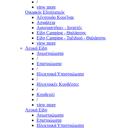
/
view more
Οικιακός Εξοπλισμός
Αξεσουάρ Κουζίνας
Ασφάλεια
Αφυγραντήρες - Ιονιστές
Είδη Camping - Θαλάσσης
Είδη Camping - Ταξιδιού - Θαλάσσης
view more
Λευκά Είδη
Ανωστρώματα
/
Επιστρώματα
/
Ηλεκτρικά Υποστρώματα
/
Ηλεκτρικές Κουβέρτες
/
Κουβερλί
/
view more
Λευκά Είδη
Ανωστρώματα
Επιστρώματα
Ηλεκτρικά Υποστρώματα