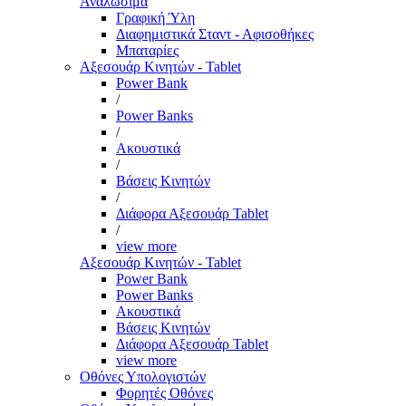
Αναλώσιμα
Γραφική Ύλη
Διαφημιστικά Σταντ - Αφισοθήκες
Μπαταρίες
Αξεσουάρ Κινητών - Tablet
Power Bank
/
Power Banks
/
Ακουστικά
/
Βάσεις Κινητών
/
Διάφορα Αξεσουάρ Tablet
/
view more
Αξεσουάρ Κινητών - Tablet
Power Bank
Power Banks
Ακουστικά
Βάσεις Κινητών
Διάφορα Αξεσουάρ Tablet
view more
Οθόνες Υπολογιστών
Φορητές Οθόνες