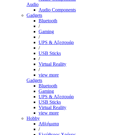
Audio
Audio Components
Gadgets
Bluetooth
/
Gaming
/
UPS & Αξεσουάρ
/
USB Sticks
/
Virtual Reality
/
view more
Gadgets
Bluetooth
Gaming
UPS & Αξεσουάρ
USB Sticks
Virtual Reality
view more
Hobby
Αθλήματα
/
Ελεύθερος Χρόνος