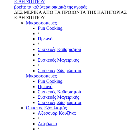
ΕΙΔΗ ΣΠΙΤΙΟΥ
βρείτε τα καλύτερα οικιακά της αγοράς
ΔΕΣ ΜΕΡΙΚΑ ΑΠΌ ΤΑ ΠΡΟΪΌΝΤΑ ΤΗΣ ΚΑΤΗΓΟΡΙΑΣ
ΕΙΔΗ ΣΠΙΤΙΟΥ
Μικροσυσκευές
Fun Cooking
/
Πρωινό
/
Συσκευές Καθαρισμού
/
Συσκευές Μαγειρικής
/
Συσκευές Σιδερώματος
Μικροσυσκευές
Fun Cooking
Πρωινό
Συσκευές Καθαρισμού
Συσκευές Μαγειρικής
Συσκευές Σιδερώματος
Οικιακός Εξοπλισμός
Αξεσουάρ Κουζίνας
/
Ασφάλεια
/