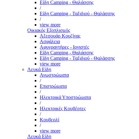
Είδη Camping - Θαλάσσης
/
Είδη Camping - Ταξιδιού - Θαλάσσης
/
view more
Οικιακός Εξοπλισμός
Αξεσουάρ Κουζίνας
Ασφάλεια
Αφυγραντήρες - Ιονιστές
Είδη Camping - Θαλάσσης
Είδη Camping - Ταξιδιού - Θαλάσσης
view more
Λευκά Είδη
Ανωστρώματα
/
Επιστρώματα
/
Ηλεκτρικά Υποστρώματα
/
Ηλεκτρικές Κουβέρτες
/
Κουβερλί
/
view more
Λευκά Είδη