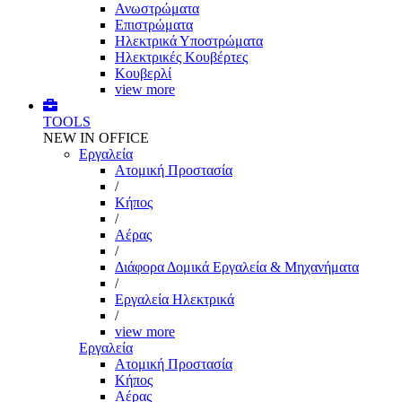
Ανωστρώματα
Επιστρώματα
Ηλεκτρικά Υποστρώματα
Ηλεκτρικές Κουβέρτες
Κουβερλί
view more
TOOLS
NEW IN OFFICE
Εργαλεία
Aτομική Προστασία
/
Kήπος
/
Αέρας
/
Διάφορα Δομικά Εργαλεία & Μηχανήματα
/
Εργαλεία Ηλεκτρικά
/
view more
Εργαλεία
Aτομική Προστασία
Kήπος
Αέρας