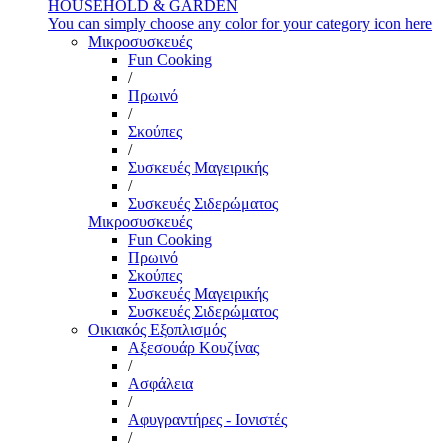
HOUSEHOLD & GARDEN
You can simply choose any color for your category icon here
Μικροσυσκευές
Fun Cooking
/
Πρωινό
/
Σκούπες
/
Συσκευές Μαγειρικής
/
Συσκευές Σιδερώματος
Μικροσυσκευές
Fun Cooking
Πρωινό
Σκούπες
Συσκευές Μαγειρικής
Συσκευές Σιδερώματος
Οικιακός Εξοπλισμός
Αξεσουάρ Κουζίνας
/
Ασφάλεια
/
Αφυγραντήρες - Ιονιστές
/