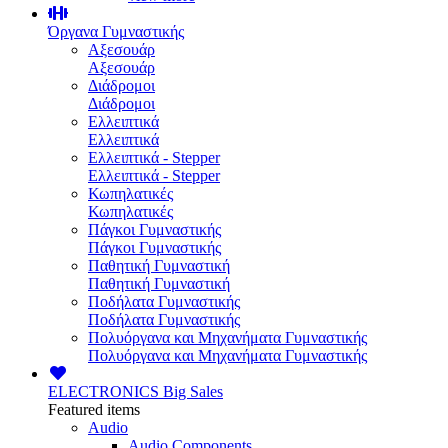
Όργανα Γυμναστικής
Αξεσουάρ
Αξεσουάρ
Διάδρομοι
Διάδρομοι
Ελλειπτικά
Ελλειπτικά
Ελλειπτικά - Stepper
Ελλειπτικά - Stepper
Κωπηλατικές
Κωπηλατικές
Πάγκοι Γυμναστικής
Πάγκοι Γυμναστικής
Παθητική Γυμναστική
Παθητική Γυμναστική
Ποδήλατα Γυμναστικής
Ποδήλατα Γυμναστικής
Πολυόργανα και Μηχανήματα Γυμναστικής
Πολυόργανα και Μηχανήματα Γυμναστικής
ELECTRONICS
Big Sales
Featured items
Audio
Audio Components