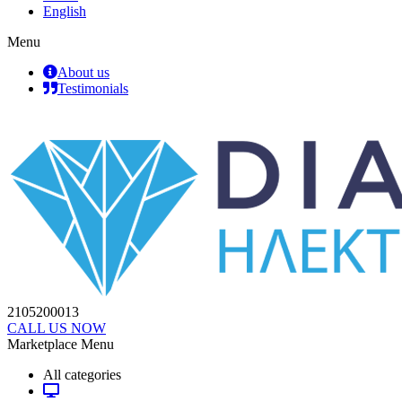
English
Menu
About us
Testimonials
2105200013
CALL US NOW
Marketplace Menu
All categories