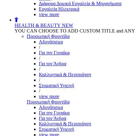
Διάφορα Δομικά Εργαλεία & Μηχανήματα
Εργαλεία Ηλεκτρικά
view more
HEALTH & BEAUTY
NEW
YOU CAN CHOOSE TO ADD CUSTOM TITLE and AN
Προσωπική Φροντίδα
Αδυνάτισμα
/
Για την Γυναίκα
/
Για τον Άνδρα
/
Καλλυντικά & Περιποίηση
/
Στοματική Υγιεινή
/
view more
Προσωπική Φροντίδα
Αδυνάτισμα
Για την Γυναίκα
Για τον Άνδρα
Καλλυντικά & Περιποίηση
Στοματική Υγιεινή
view more