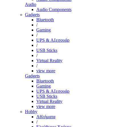
Audio
Audio Components
Gadgets
Bluetooth
/
Gaming
/
UPS & Αξεσουάρ
/
USB Sticks
/
Virtual Reality
/
view more
Gadgets
Bluetooth
Gaming
UPS & Αξεσουάρ
USB Sticks
Virtual Reality
view more
Hobby
Αθλήματα
/
Ελεύθερος Χρόνος